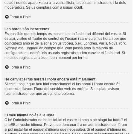
opció i només apareixereu a la vostra llista, la dels administradors, i la dels
moderadors. Se us comptarà com a usuari ocult.
Torna a l’inici
Les hores són incorrectes!
És possible que els temps es mostrin en un fus horari diferent del vostre. Si
és així, visiteu el Tauler de control de l’usuari i canvieu el fus horari per que
coincideixi amb el de la zona on us trobeu, p.ex. Londres, París, Nova York,
Sydney, etc. Tingueu en compte que, com passa amb la majoria de
configuracions, només els usuaris registrats poden canviar el fus horari. Si
no esteu registrat, ara és un bon moment per fer-ho.
Torna a l’inici
He canviat el fus horari i l’hora encara està malament!
Si esteu segur que heu triat correctament el fus horari i l’hora encara és
incorrecta, llavors l’hora del servidor web és errònia. Si us plau, aviseu
l’administrador per que arregli el problema.
Torna a l’inici
El meu idioma no és a la llista!
O bé l’administrador no ha instal·lat el vostre idioma o bé ningú ha traduït el
phpBB al vostre idioma. Proveu de demanar-li a un administrador del fòrum
si pot instal·lar el paquet d’idioma que necessiteu. Si el paquet d’idioma no