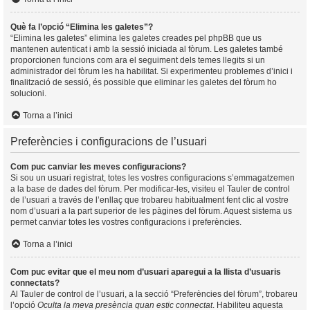
Què fa l’opció “Elimina les galetes”?
“Elimina les galetes” elimina les galetes creades pel phpBB que us
mantenen autenticat i amb la sessió iniciada al fòrum. Les galetes també
proporcionen funcions com ara el seguiment dels temes llegits si un
administrador del fòrum les ha habilitat. Si experimenteu problemes d’inici i
finalització de sessió, és possible que eliminar les galetes del fòrum ho
solucioni.
Torna a l’inici
Preferències i configuracions de l’usuari
Com puc canviar les meves configuracions?
Si sou un usuari registrat, totes les vostres configuracions s’emmagatzemen
a la base de dades del fòrum. Per modificar-les, visiteu el Tauler de control
de l’usuari a través de l’enllaç que trobareu habitualment fent clic al vostre
nom d’usuari a la part superior de les pàgines del fòrum. Aquest sistema us
permet canviar totes les vostres configuracions i preferències.
Torna a l’inici
Com puc evitar que el meu nom d’usuari aparegui a la llista d’usuaris
connectats?
Al Tauler de control de l’usuari, a la secció “Preferències del fòrum”, trobareu
l’opció
Oculta la meva presència quan estic connectat
. Habiliteu aquesta