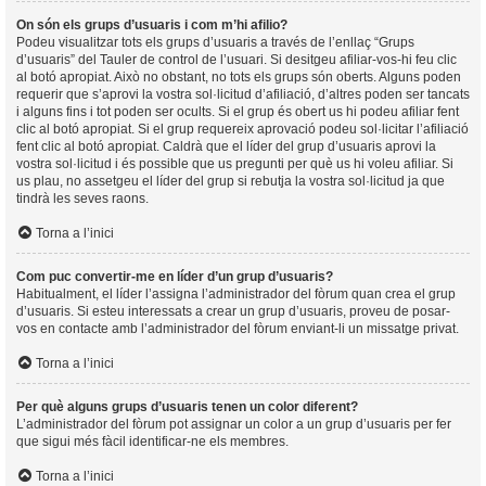
On són els grups d’usuaris i com m’hi afilio?
Podeu visualitzar tots els grups d’usuaris a través de l’enllaç “Grups
d’usuaris” del Tauler de control de l’usuari. Si desitgeu afiliar-vos-hi feu clic
al botó apropiat. Això no obstant, no tots els grups són oberts. Alguns poden
requerir que s’aprovi la vostra sol·licitud d’afiliació, d’altres poden ser tancats
i alguns fins i tot poden ser ocults. Si el grup és obert us hi podeu afiliar fent
clic al botó apropiat. Si el grup requereix aprovació podeu sol·licitar l’afiliació
fent clic al botó apropiat. Caldrà que el líder del grup d’usuaris aprovi la
vostra sol·licitud i és possible que us pregunti per què us hi voleu afiliar. Si
us plau, no assetgeu el líder del grup si rebutja la vostra sol·licitud ja que
tindrà les seves raons.
Torna a l’inici
Com puc convertir-me en líder d’un grup d’usuaris?
Habitualment, el líder l’assigna l’administrador del fòrum quan crea el grup
d’usuaris. Si esteu interessats a crear un grup d’usuaris, proveu de posar-
vos en contacte amb l’administrador del fòrum enviant-li un missatge privat.
Torna a l’inici
Per què alguns grups d’usuaris tenen un color diferent?
L’administrador del fòrum pot assignar un color a un grup d’usuaris per fer
que sigui més fàcil identificar-ne els membres.
Torna a l’inici