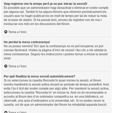
Vaig registrar-me fa temps però ja no puc iniciar la sessió!
És possible que un administrador hagi desactivat o eliminat el vostre compte
per alguna raó. També hi ha alguns fòrums que eliminen periòdicament els
usuaris que no hagin publicat res en molt de temps per tal de reduir la mida
de la base de dades. Si ha passat això, proveu de registrar-vos de nou i
involucrar-vos més en les discussions del fòrum.
Torna a l’inici
He perdut la meva contrasenya!
No us poseu nerviós! Tot i que la contrasenya no es pot recuperar, es pot
canviar fàcilment. Visiteu la pàgina d’inici de sessió i feu clic a
He oblidat la
meva contrasenya
. Seguiu les instruccions i podreu tornar a iniciar la sessió
aviat.
Torna a l’inici
Per què finalitza la meva sessió automàticament?
Si no seleccioneu la casella
Recorda’m
quan inicieu la sessió, el fòrum
només mantindrà la sessió activa durant un període de temps predefinit. Això
evita l’ús il·lícit del vostre compte per algú altre. Per mantenir la sessió activa,
seleccioneu la casella “Recorda’m” en iniciar-la. Això no és recomanable si
accediu al fòrum des d’un ordinador compartit p.ex. en una biblioteca, un
cibercafè, una aula d’ordinadors a la universitat, etc. Si no podeu veure la
casella, vol dir que un administrador del fòrum ha inhabilitat aquesta funció.
Torna a l’inici