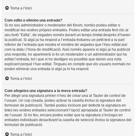
Torna a l’inici
Com edito o elimino una entrada?
Si no sou administrador o moderador del fòrum, només podeu editar o
modificar les vostres pròpies entrades. Podeu editar una entrada fent clic al
seu botó “Edita”, de vegades només durant un temps limitat després d’haver-
la publicat. Si algú ja ha respost a l’entrada trobareu un petit text a la part
inferior de l’entrada que mostra el nombre de vegades que l’heu editat així
com la data i l’hora de modificació. Això només apareix si algú ja ha publicat
una resposta; no apareixerà si és un moderador o un administrador qui ha
editat l’entrada, tot i que si ho desitgen es possible que deixin una nota
explicant perquè l’han editat. Tingueu en compte que els usuaris normals no
poden eliminar una entrada si algú ja hi ha respost.
Torna a l’inici
Com afegeixo una signatura a la meva entrada?
Per afegir una signatura primer n’heu de crear una al Tauler de control de
l’usuari. Un cop creada, podeu activar la casella
Inclou la signatura
del
formulari de publicació. També podeu incloure per defecte la signatura en
totes les vostres entrades seleccionant l’opció apropiada al Tauler de control
de l’usuari. Si ho feu, encara podeu evitar que la signatura s’inclogui en
entrades individuals desactivant la casella de selecció
Inclou la signatura
del
formulari de publicació.
Torna a l’inici