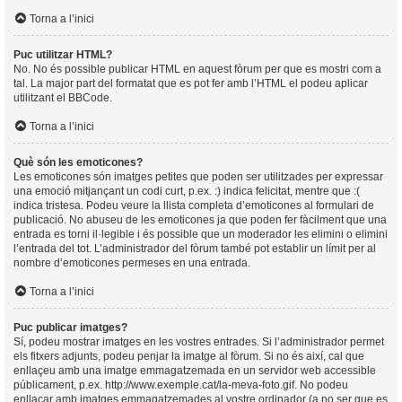
Torna a l’inici
Puc utilitzar HTML?
No. No és possible publicar HTML en aquest fòrum per que es mostri com a
tal. La major part del formatat que es pot fer amb l’HTML el podeu aplicar
utilitzant el BBCode.
Torna a l’inici
Què són les emoticones?
Les emoticones són imatges petites que poden ser utilitzades per expressar
una emoció mitjançant un codi curt, p.ex. :) indica felicitat, mentre que :(
indica tristesa. Podeu veure la llista completa d’emoticones al formulari de
publicació. No abuseu de les emoticones ja que poden fer fàcilment que una
entrada es torni il·legible i és possible que un moderador les elimini o elimini
l’entrada del tot. L’administrador del fòrum també pot establir un límit per al
nombre d’emoticones permeses en una entrada.
Torna a l’inici
Puc publicar imatges?
Sí, podeu mostrar imatges en les vostres entrades. Si l’administrador permet
els fitxers adjunts, podeu penjar la imatge al fòrum. Si no és així, cal que
enllaçeu amb una imatge emmagatzemada en un servidor web accessible
públicament, p.ex. http://www.exemple.cat/la-meva-foto.gif. No podeu
enllaçar amb imatges emmagatzemades al vostre ordinador (a no ser que es