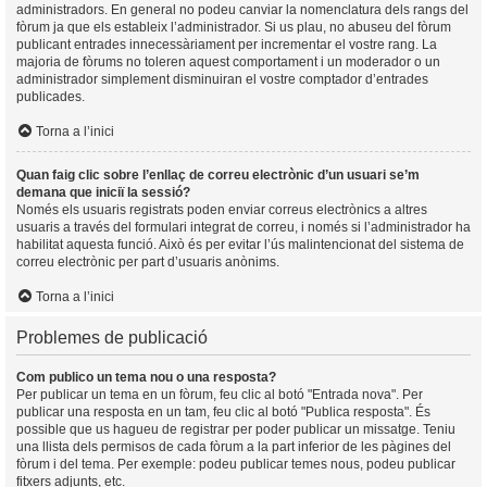
administradors. En general no podeu canviar la nomenclatura dels rangs del
fòrum ja que els estableix l’administrador. Si us plau, no abuseu del fòrum
publicant entrades innecessàriament per incrementar el vostre rang. La
majoria de fòrums no toleren aquest comportament i un moderador o un
administrador simplement disminuiran el vostre comptador d’entrades
publicades.
Torna a l’inici
Quan faig clic sobre l’enllaç de correu electrònic d’un usuari se’m
demana que iniciï la sessió?
Només els usuaris registrats poden enviar correus electrònics a altres
usuaris a través del formulari integrat de correu, i només si l’administrador ha
habilitat aquesta funció. Això és per evitar l’ús malintencionat del sistema de
correu electrònic per part d’usuaris anònims.
Torna a l’inici
Problemes de publicació
Com publico un tema nou o una resposta?
Per publicar un tema en un fòrum, feu clic al botó "Entrada nova". Per
publicar una resposta en un tam, feu clic al botó "Publica resposta". És
possible que us hagueu de registrar per poder publicar un missatge. Teniu
una llista dels permisos de cada fòrum a la part inferior de les pàgines del
fòrum i del tema. Per exemple: podeu publicar temes nous, podeu publicar
fitxers adjunts, etc.