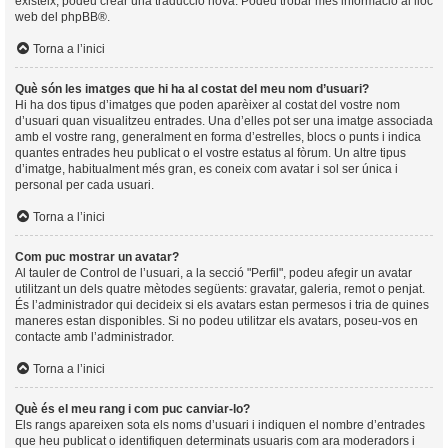
existeix, podeu crear una traducció nova. Podeu trobar més informació al lloc
web del
phpBB
®.
Torna a l’inici
Què són les imatges que hi ha al costat del meu nom d’usuari?
Hi ha dos tipus d’imatges que poden aparèixer al costat del vostre nom
d’usuari quan visualitzeu entrades. Una d’elles pot ser una imatge associada
amb el vostre rang, generalment en forma d’estrelles, blocs o punts i indica
quantes entrades heu publicat o el vostre estatus al fòrum. Un altre tipus
d’imatge, habitualment més gran, es coneix com avatar i sol ser única i
personal per cada usuari.
Torna a l’inici
Com puc mostrar un avatar?
Al tauler de Control de l’usuari, a la secció "Perfil", podeu afegir un avatar
utilitzant un dels quatre mètodes següents: gravatar, galeria, remot o penjat.
És l’administrador qui decideix si els avatars estan permesos i tria de quines
maneres estan disponibles. Si no podeu utilitzar els avatars, poseu-vos en
contacte amb l’administrador.
Torna a l’inici
Què és el meu rang i com puc canviar-lo?
Els rangs apareixen sota els noms d’usuari i indiquen el nombre d’entrades
que heu publicat o identifiquen determinats usuaris com ara moderadors i