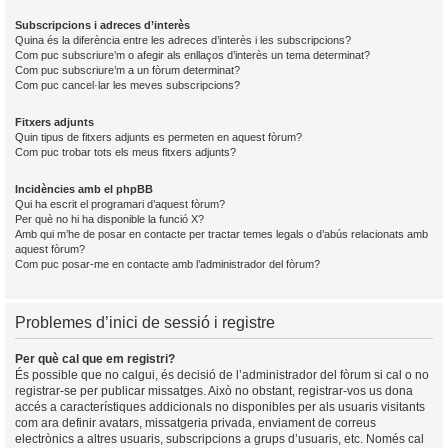
Subscripcions i adreces d’interès
Quina és la diferència entre les adreces d’interès i les subscripcions?
Com puc subscriure’m o afegir als enllaços d’interès un tema determinat?
Com puc subscriure’m a un fòrum determinat?
Com puc cancel·lar les meves subscripcions?
Fitxers adjunts
Quin tipus de fitxers adjunts es permeten en aquest fòrum?
Com puc trobar tots els meus fitxers adjunts?
Incidències amb el phpBB
Qui ha escrit el programari d’aquest fòrum?
Per què no hi ha disponible la funció X?
Amb qui m’he de posar en contacte per tractar temes legals o d’abús relacionats amb
aquest fòrum?
Com puc posar-me en contacte amb l’administrador del fòrum?
Problemes d’inici de sessió i registre
Per què cal que em registri?
És possible que no calgui, és decisió de l’administrador del fòrum si cal o no
registrar-se per publicar missatges. Això no obstant, registrar-vos us dona
accés a característiques addicionals no disponibles per als usuaris visitants
com ara definir avatars, missatgeria privada, enviament de correus
electrònics a altres usuaris, subscripcions a grups d’usuaris, etc. Només cal