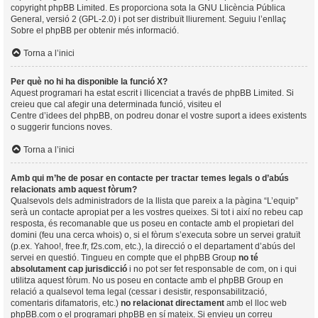
copyright
phpBB Limited
. Es proporciona sota la GNU Llicència Pública
General, versió 2 (GPL-2.0) i pot ser distribuït lliurement. Seguiu l’enllaç
Sobre el phpBB
per obtenir més informació.
Torna a l’inici
Per què no hi ha disponible la funció X?
Aquest programari ha estat escrit i llicenciat a través de phpBB Limited. Si
creieu que cal afegir una determinada funció, visiteu el
Centre d’idees del phpBB
, on podreu donar el vostre suport a idees existents
o suggerir funcions noves.
Torna a l’inici
Amb qui m’he de posar en contacte per tractar temes legals o d’abús
relacionats amb aquest fòrum?
Qualsevols dels administradors de la llista que pareix a la pàgina “L’equip”
serà un contacte apropiat per a les vostres queixes. Si tot i així no rebeu cap
resposta, és recomanable que us poseu en contacte amb el propietari del
domini (feu una
cerca whois
) o, si el fòrum s’executa sobre un servei gratuït
(p.ex. Yahoo!, free.fr, f2s.com, etc.), la direcció o el departament d’abús del
servei en questió. Tingueu en compte que el phpBB Group
no té
absolutament cap jurisdicció
i no pot ser fet responsable de com, on i qui
utilitza aquest fòrum. No us poseu en contacte amb el phpBB Group en
relació a qualsevol tema legal (cessar i desistir, responsabilització,
comentaris difamatoris, etc.)
no relacionat directament
amb el lloc web
phpBB.com o el programari phpBB en sí mateix. Si envieu un correu