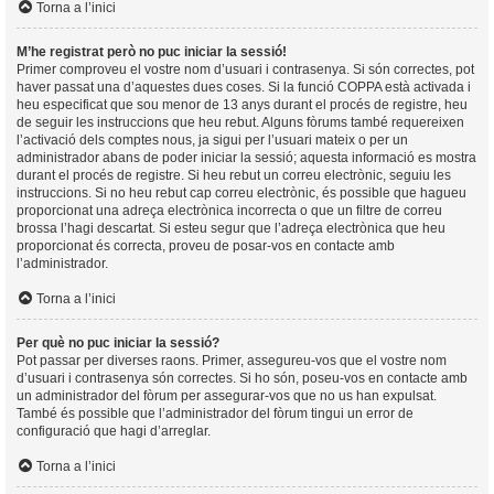
Torna a l’inici
M’he registrat però no puc iniciar la sessió!
Primer comproveu el vostre nom d’usuari i contrasenya. Si són correctes, pot
haver passat una d’aquestes dues coses. Si la funció COPPA està activada i
heu especificat que sou menor de 13 anys durant el procés de registre, heu
de seguir les instruccions que heu rebut. Alguns fòrums també requereixen
l’activació dels comptes nous, ja sigui per l’usuari mateix o per un
administrador abans de poder iniciar la sessió; aquesta informació es mostra
durant el procés de registre. Si heu rebut un correu electrònic, seguiu les
instruccions. Si no heu rebut cap correu electrònic, és possible que hagueu
proporcionat una adreça electrònica incorrecta o que un filtre de correu
brossa l’hagi descartat. Si esteu segur que l’adreça electrònica que heu
proporcionat és correcta, proveu de posar-vos en contacte amb
l’administrador.
Torna a l’inici
Per què no puc iniciar la sessió?
Pot passar per diverses raons. Primer, assegureu-vos que el vostre nom
d’usuari i contrasenya són correctes. Si ho són, poseu-vos en contacte amb
un administrador del fòrum per assegurar-vos que no us han expulsat.
També és possible que l’administrador del fòrum tingui un error de
configuració que hagi d’arreglar.
Torna a l’inici