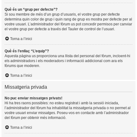
Què és un “grup per defecte”?
Si sou membre de més d’un grup d’usuaris, el vostre grup per defecte
determina quin color de grup i quin rang de grup es mostra per defecte per al
vostre usuari. L’administrador del fòrum us pot concedir permisos per canviar
el vostre grup per defecte a través del Tauler de control de l’usuari.
Torna a l’inici
Què és l’enllaç “L’equip”?
Aquesta pàgina us proporciona una llista del personal del fòrum, incloent-hi
els administradors i els moderadors i informació addicional com ara els
fòrums que moderen.
Torna a l’inici
Missatgeria privada
No puc enviar missatges privats!
Hi ha tres raons possibles: no esteu registrat i amb la sessió iniciada,
l’administrador del fòrum ha inhabilitat la missatgeria privada o no permet al
vostre usuari enviar missatges. Poseu-vos en contacte amb l’administrador
del fòrum per obtenir més informació.
Torna a l’inici