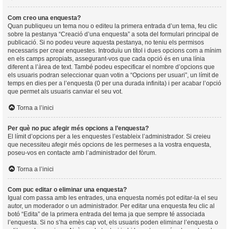
Com creo una enquesta?
Quan publiqueu un tema nou o editeu la primera entrada d’un tema, feu clic
sobre la pestanya “Creació d’una enquesta” a sota del formulari principal de
publicació. Si no podeu veure aquesta pestanya, no teniu els permisos
necessaris per crear enquestes. Introduïu un títol i dues opcions com a mínim
en els camps apropiats, assegurant-vos que cada opció és en una línia
diferent a l’àrea de text. També podeu especificar el nombre d’opcions que
els usuaris podran seleccionar quan votin a “Opcions per usuari”, un límit de
temps en dies per a l’enquesta (0 per una durada infinita) i per acabar l’opció
que permet als usuaris canviar el seu vot.
Torna a l’inici
Per què no puc afegir més opcions a l’enquesta?
El límit d’opcions per a les enquestes l’estableix l’administrador. Si creieu
que necessiteu afegir més opcions de les permeses a la vostra enquesta,
poseu-vos en contacte amb l’administrador del fòrum.
Torna a l’inici
Com puc editar o eliminar una enquesta?
Igual com passa amb les entrades, una enquesta només pot editar-la el seu
autor, un moderador o un administrador. Per editar una enquesta feu clic al
botó “Edita” de la primera entrada del tema ja que sempre té associada
l’enquesta. Si no s’ha emès cap vot, els usuaris poden eliminar l’enquesta o