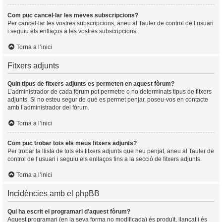
Com puc cancel·lar les meves subscripcions?
Per cancel·lar les vostres subscripcions, aneu al Tauler de control de l’usuari
i seguiu els enllaços a les vostres subscripcions.
Torna a l’inici
Fitxers adjunts
Quin tipus de fitxers adjunts es permeten en aquest fòrum?
L’administrador de cada fòrum pot permetre o no determinats tipus de fitxers
adjunts. Si no esteu segur de què es permet penjar, poseu-vos en contacte
amb l’administrador del fòrum.
Torna a l’inici
Com puc trobar tots els meus fitxers adjunts?
Per trobar la llista de tots els fitxers adjunts que heu penjat, aneu al Tauler de
control de l’usuari i seguiu els enllaços fins a la secció de fitxers adjunts.
Torna a l’inici
Incidències amb el phpBB
Qui ha escrit el programari d’aquest fòrum?
Aquest programari (en la seva forma no modificada) és produït, llançat i és