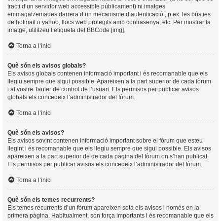
tracti d’un servidor web accessible públicament) ni imatges
emmagatzemades darrera d’un mecanisme d’autenticació , p.ex. les bústies
de hotmail o yahoo, llocs web protegits amb contrasenya, etc. Per mostrar la
imatge, utilitzeu l’etiqueta del BBCode [img].
Torna a l’inici
Què són els avisos globals?
Els avisos globals contenen informació important i és recomanable que els
llegiu sempre que sigui possible. Apareixen a la part superior de cada fòrum
i al vostre Tauler de control de l’usuari. Els permisos per publicar avisos
globals els concedeix l’administrador del fòrum.
Torna a l’inici
Què són els avisos?
Els avisos sovint contenen informació important sobre el fòrum que esteu
llegint i és recomanable que els llegiu sempre que sigui possible. Els avisos
apareixen a la part superior de de cada pàgina del fòrum on s’han publicat.
Els permisos per publicar avisos els concedeix l’administrador del fòrum.
Torna a l’inici
Què són els temes recurrents?
Els temes recurrents d’un fòrum apareixen sota els avisos i només en la
primera pàgina. Habitualment, són força importants i és recomanable que els