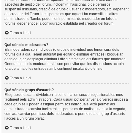
aspectes de gestió del fòrum, incloent-hi l’assignació de permisos,
suspensió d’usuaris, creació de grups d’usuaris o moderadors, etc. depenent
del creador del fòrum i dels permisos que aquest ha concedit als altres
administradors. També poden tenir permisos de moderador en tots els
fòrums, depenent de la configuració establida pel creador del fòrum.
Torna a l’inici
Què són els moderadors?
Els moderadors són individus (o grups d’individus) que tenen cura dels
fòrums dia a dia. Tenen autoritat per editar o eliminar entrades i bloquejar,
desbloquejar, desplaçar eliminar i dividir temes en els fòrums que moderen.
Generalment, els moderadors hi són per evitar que les discussions acabin
fora de tema o les entrades amb contingut insultant o ofensiu.
Torna a l’inici
Què són els grups d’usuaris?
Els grups d’usuaris divideixen la comunitat en seccions gestionables més
fàcilment pels administradors. Cada usuari pot pertànyer a diversos grups i a
cada grup se li poden assignar permisos individuals. Això permet als
administradors canviar fàcilment els permisos de molts usuaris a la vegada,
com ara canviar permisos dels moderadors o permetre a un grup d’usuaris
l’accés a un fòrum privat.
Torna a l’inici