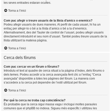
les seves entrades estaran ocultes.
Torna a l’inici
Com puc afegir o treure usuaris de la llista d’amics o enemics?
Podeu afegir usuaris de dues maneres. Al perfil de cada usuari, hi ha un
enllaç per afegir-lo o bé a la llista d’amics o bé a la d’enemics.
Alternativament, des del Tauler de control de l’usuari, podeu afegir usuaris
directament introduïnt el seu nom d’usuari. També podeu treure usuaris de la
llista utilitzant la mateixa pàgina.
Torna a l’inici
Cerca dels fòrums
Com puc cercar en un fòrum o fòrums?
Introduïu el text al quadre de cerca situat a la pàgina d’índex, dels fòrums o
dels temes. Podeu accedir a la cerca avançada fent clic a l’enllaç “Cerca
avançada” disponible a totes les pàgines del fòrum. La manera com
s’accedeix a la cerca pot dependre de l’estil utilitzat pel fòrum.
Torna a l’inici
Per què la cerca no troba cap coincidència?
És probable que la cerca sigui massa vaga i inclogui moltes paraules
comunes que el phpBB no indexa. Sigueu més específic i utilitzeu les