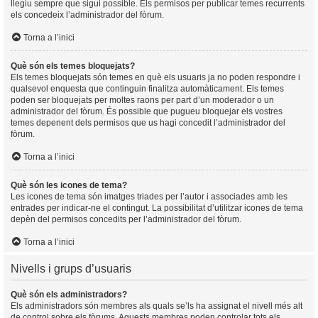
llegiu sempre que sigui possible. Els permisos per publicar temes recurrents
els concedeix l’administrador del fòrum.
Torna a l’inici
Què són els temes bloquejats?
Els temes bloquejats són temes en què els usuaris ja no poden respondre i
qualsevol enquesta que continguin finalitza automàticament. Els temes
poden ser bloquejats per moltes raons per part d’un moderador o un
administrador del fòrum. És possible que pugueu bloquejar els vostres
temes depenent dels permisos que us hagi concedit l’administrador del
fòrum.
Torna a l’inici
Què són les icones de tema?
Les icones de tema són imatges triades per l’autor i associades amb les
entrades per indicar-ne el contingut. La possibilitat d’utilitzar icones de tema
depèn del permisos concedits per l’administrador del fòrum.
Torna a l’inici
Nivells i grups d’usuaris
Què són els administradors?
Els administradors són membres als quals se’ls ha assignat el nivell més alt
de control sobre els fòrums. Aquests membres poden controlar tots els