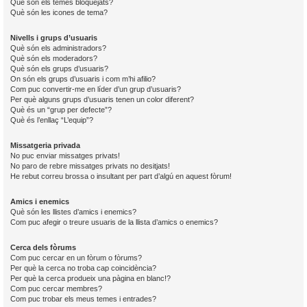
Què són els temes bloquejats?
Què són les icones de tema?
Nivells i grups d’usuaris
Què són els administradors?
Què són els moderadors?
Què són els grups d’usuaris?
On són els grups d’usuaris i com m’hi afilio?
Com puc convertir-me en líder d’un grup d’usuaris?
Per què alguns grups d’usuaris tenen un color diferent?
Què és un “grup per defecte”?
Què és l’enllaç “L’equip”?
Missatgeria privada
No puc enviar missatges privats!
No paro de rebre missatges privats no desitjats!
He rebut correu brossa o insultant per part d’algú en aquest fòrum!
Amics i enemics
Què són les llistes d’amics i enemics?
Com puc afegir o treure usuaris de la llista d’amics o enemics?
Cerca dels fòrums
Com puc cercar en un fòrum o fòrums?
Per què la cerca no troba cap coincidència?
Per què la cerca produeix una pàgina en blanc!?
Com puc cercar membres?
Com puc trobar els meus temes i entrades?