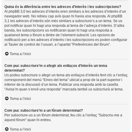
Quina és la diferència entre les adreces d’interès i les subscripcions?
Al phpBB 3,0 les adreces d’interès eren similars a les adreces d’interès d’un
navegador web. No rebieu cap avís quan hi havia una resposta. Al phpBB
3,1 les adreces d’interès són més similars a subscriure’s a un tema. Se us
pot notificar quan hi hagi una resposta al tema de l’adreça d’interès. D’altra
banda, les subscripcions us notificaran quan hi hagi una resposta a
qualsevol tema o fòrum a dintre de l’element subscrit. Les opcions de
notificació per a les adreces d’interès i les subscripcions es poden configurar
al Tauler de control de l’usuari, a l’apartat “Preferències del fòrum”.
Torna a l’inici
Com puc subscriure’m o afegir als enllaços d’interès un tema
determinat?
Us podeu subscriure o afegir un tema als enllaços d’interès fent clic a l’enllaç
corresponent del menú “Eines del tema” ubicat a prop de la part superior i
inferior de la discussió d’un tema. Publicar una resposta amb la casella
“Avisa’m quan s’envïi una resposta” marcada també us subscriurà al tema.
Torna a l’inici
Com puc subscriure’m a un fòrum determinat?
Per subscriure-us a un fòrum determinat, feu clic a l’enllaç “Subscriu-me a
aquest fòrum” quan hi entreu.
Torna a l’inici