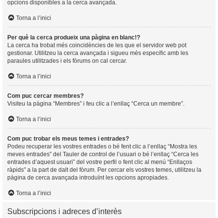
opcions disponibles a la cerca avançada.
Torna a l’inici
Per què la cerca produeix una pàgina en blanc!?
La cerca ha trobat més coincidències de les que el servidor web pot
gestionar. Utilitzeu la cerca avançada i sigueu més especific amb les
paraules utilitzades i els fòrums on cal cercar.
Torna a l’inici
Com puc cercar membres?
Visiteu la pàgina “Membres” i feu clic a l’enllaç “Cerca un membre”.
Torna a l’inici
Com puc trobar els meus temes i entrades?
Podeu recuperar les vostres entrades o bé fent clic a l’enllaç “Mostra les
meves entrades” del Tauler de control de l’usuari o bé l’enllaç “Cerca les
entrades d’aquest usuari” del vostre perfil o fent clic al menú “Enllaços
ràpids” a la part de dalt del fòrum. Per cercar els vostres temes, utilitzeu la
pàgina de cerca avançada introduïnt les opcions apropiades.
Torna a l’inici
Subscripcions i adreces d’interès