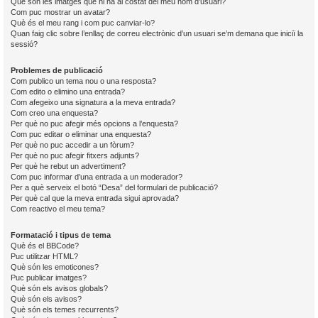
Què són les imatges que hi ha al costat del meu nom d’usuari?
Com puc mostrar un avatar?
Què és el meu rang i com puc canviar-lo?
Quan faig clic sobre l’enllaç de correu electrònic d’un usuari se’m demana que iniciï la
sessió?
Problemes de publicació
Com publico un tema nou o una resposta?
Com edito o elimino una entrada?
Com afegeixo una signatura a la meva entrada?
Com creo una enquesta?
Per què no puc afegir més opcions a l’enquesta?
Com puc editar o eliminar una enquesta?
Per què no puc accedir a un fòrum?
Per què no puc afegir fitxers adjunts?
Per què he rebut un advertiment?
Com puc informar d’una entrada a un moderador?
Per a què serveix el botó “Desa” del formulari de publicació?
Per què cal que la meva entrada sigui aprovada?
Com reactivo el meu tema?
Formatació i tipus de tema
Què és el BBCode?
Puc utilitzar HTML?
Què són les emoticones?
Puc publicar imatges?
Què són els avisos globals?
Què són els avisos?
Què són els temes recurrents?