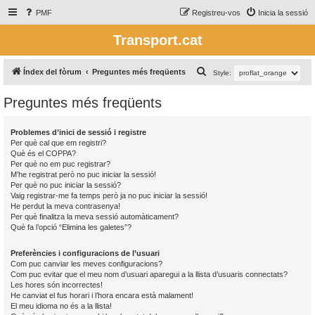
PMF
Registreu-vos
Inicia la sessió
Transport.cat
C
Índex del fòrum
Preguntes més freqüents
Style:
e
Preguntes més freqüents
r
c
Problemes d’inici de sessió i registre
a
Per què cal que em registri?
Què és el COPPA?
Per què no em puc registrar?
M’he registrat però no puc iniciar la sessió!
Per què no puc iniciar la sessió?
Vaig registrar-me fa temps però ja no puc iniciar la sessió!
He perdut la meva contrasenya!
Per què finalitza la meva sessió automàticament?
Què fa l’opció “Elimina les galetes”?
Preferències i configuracions de l’usuari
Com puc canviar les meves configuracions?
Com puc evitar que el meu nom d’usuari aparegui a la llista d’usuaris connectats?
Les hores són incorrectes!
He canviat el fus horari i l’hora encara està malament!
El meu idioma no és a la llista!