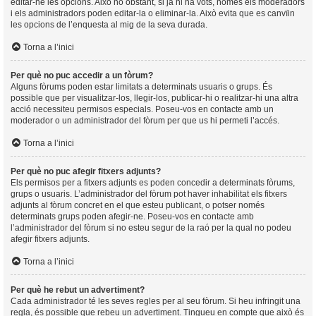
editar-ne les opcions. Això no obstant, si ja hi ha vots, només els moderadors
i els administradors poden editar-la o eliminar-la. Això evita que es canvïin
les opcions de l’enquesta al mig de la seva durada.
Torna a l’inici
Per què no puc accedir a un fòrum?
Alguns fòrums poden estar limitats a determinats usuaris o grups. És
possible que per visualitzar-los, llegir-los, publicar-hi o realitzar-hi una altra
acció necessiteu permisos especials. Poseu-vos en contacte amb un
moderador o un administrador del fòrum per que us hi permeti l’accés.
Torna a l’inici
Per què no puc afegir fitxers adjunts?
Els permisos per a fitxers adjunts es poden concedir a determinats fòrums,
grups o usuaris. L’administrador del fòrum pot haver inhabilitat els fitxers
adjunts al fòrum concret en el que esteu publicant, o potser només
determinats grups poden afegir-ne. Poseu-vos en contacte amb
l’administrador del fòrum si no esteu segur de la raó per la qual no podeu
afegir fitxers adjunts.
Torna a l’inici
Per què he rebut un advertiment?
Cada administrador té les seves regles per al seu fòrum. Si heu infringit una
regla, és possible que rebeu un advertiment. Tingueu en compte que això és