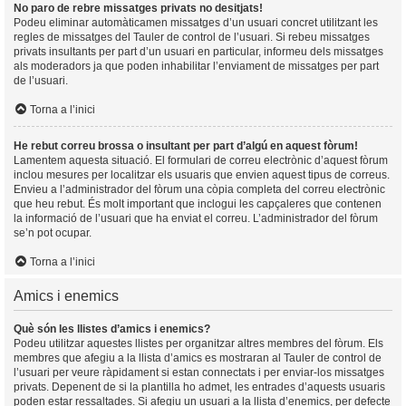
No paro de rebre missatges privats no desitjats!
Podeu eliminar automàticamen missatges d’un usuari concret utilitzant les
regles de missatges del Tauler de control de l’usuari. Si rebeu missatges
privats insultants per part d’un usuari en particular, informeu dels missatges
als moderadors ja que poden inhabilitar l’enviament de missatges per part
de l’usuari.
Torna a l’inici
He rebut correu brossa o insultant per part d’algú en aquest fòrum!
Lamentem aquesta situació. El formulari de correu electrònic d’aquest fòrum
inclou mesures per localitzar els usuaris que envien aquest tipus de correus.
Envieu a l’administrador del fòrum una còpia completa del correu electrònic
que heu rebut. És molt important que inclogui les capçaleres que contenen
la informació de l’usuari que ha enviat el correu. L’administrador del fòrum
se’n pot ocupar.
Torna a l’inici
Amics i enemics
Què són les llistes d’amics i enemics?
Podeu utilitzar aquestes llistes per organitzar altres membres del fòrum. Els
membres que afegiu a la llista d’amics es mostraran al Tauler de control de
l’usuari per veure ràpidament si estan connectats i per enviar-los missatges
privats. Depenent de si la plantilla ho admet, les entrades d’aquests usuaris
poden estar ressaltades. Si afegiu un usuari a la llista d’enemics, per defecte