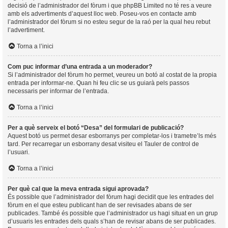
decisió de l’administrador del fòrum i que phpBB Limited no té res a veure
amb els advertiments d’aquest lloc web. Poseu-vos en contacte amb
l’administrador del fòrum si no esteu segur de la raó per la qual heu rebut
l’advertiment.
Torna a l’inici
Com puc informar d’una entrada a un moderador?
Si l’administrador del fòrum ho permet, veureu un botó al costat de la propia
entrada per informar-ne. Quan hi feu clic se us guiarà pels passos
necessaris per informar de l’entrada.
Torna a l’inici
Per a què serveix el botó “Desa” del formulari de publicació?
Aquest botó us permet desar esborranys per completar-los i trametre’ls més
tard. Per recarregar un esborrany desat visiteu el Tauler de control de
l’usuari.
Torna a l’inici
Per què cal que la meva entrada sigui aprovada?
És possible que l’administrador del fòrum hagi decidit que les entrades del
fòrum en el que esteu publicant han de ser revisades abans de ser
publicades. També és possible que l’administrador us hagi situat en un grup
d’usuaris les entrades dels quals s’han de revisar abans de ser publicades.