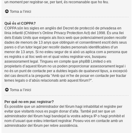
un moment per registrar-se, per tant, és recomanable que ho feu.
Torna a l’inici
Què és el COPPA?
COPPA són les sigles en anglès del Decret de protecció de privadesa en
línia infantil (Children’s Online Privacy Protection Act) del 1998. És una llei
dels Estats Units que exigeix als llocs web que potencialment poden recollir
dades de menors de 13 anys que obtinguin el consentiment escrit dels seus
pares o d’un tutor legal per recollir dades personals identificables d’un
menor de 13 anys. Si no esteu segur de si això us aplica com a persona que
es registra o al lloc web en el qual voleu registrar-vos, busqueu
assessorament legal. Tingueu en compte que phpBB Limited o els
propietaris d’aquest fòrum no us poden proporcionar assessorament legal i
no és un punt de contacte per a dubtes legals de qualsevol tipus, a excepció
del cas descrit a la pregunta “Amb qui m’he de posar en contacte per tractar
temes legals o d’abús relacionats amb aquest fòrum?”.
Torna a l’inici
Per què no em puc registrar?
És possible que un administrador del fòrum hagi inhabilitat el registre per
evitar que visitants nous es pugin donar d’alta. També pot ser que un
administrador del fòrum hagi bandejat la vostra adreça IP o hagi prohibit el
nom d’usuari que esteu intentant registrar. Poseu-vos en contacte amb un
administrador del fòrum per rebre assistència.