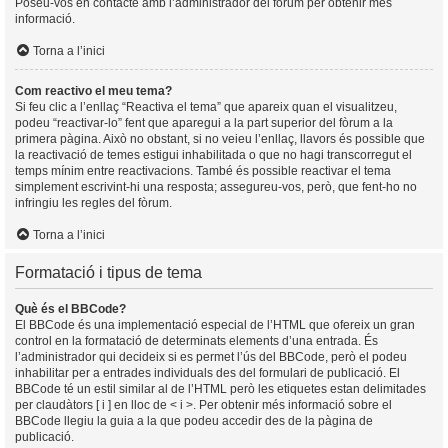
Poseu-vos en contacte amb l’administrador del fòrum per obtenir més
informació.
Torna a l’inici
Com reactivo el meu tema?
Si feu clic a l’enllaç “Reactiva el tema” que apareix quan el visualitzeu,
podeu “reactivar-lo” fent que aparegui a la part superior del fòrum a la
primera pàgina. Això no obstant, si no veieu l’enllaç, llavors és possible que
la reactivació de temes estigui inhabilitada o que no hagi transcorregut el
temps mínim entre reactivacions. També és possible reactivar el tema
simplement escrivint-hi una resposta; assegureu-vos, però, que fent-ho no
infringiu les regles del fòrum.
Torna a l’inici
Formatació i tipus de tema
Què és el BBCode?
El BBCode és una implementació especial de l’HTML que ofereix un gran
control en la formatació de determinats elements d’una entrada. És
l’administrador qui decideix si es permet l’ús del BBCode, però el podeu
inhabilitar per a entrades individuals des del formulari de publicació. El
BBCode té un estil similar al de l’HTML però les etiquetes estan delimitades
per claudàtors [ i ] en lloc de < i >. Per obtenir més informació sobre el
BBCode llegiu la guia a la que podeu accedir des de la pàgina de
publicació.