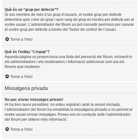
Què és un “grup per defecte”?
Si sou membre de més d’un grup d’usuaris, el vostre grup per defecte
determina quin color de grup i quin rang de grup es mostra per defecte per al
vostre usuari. L’administrador del fòrum us pot concedir permisos per canviar
el vostre grup per defecte a través del Tauler de control de l’usuari.
Torna a l’inici
Què és l’enllaç “L’equip”?
Aquesta pàgina us proporciona una llista del personal del fòrum, incloent-hi
els administradors i els moderadors i informació addicional com ara els
fòrums que moderen.
Torna a l’inici
Missatgeria privada
No puc enviar missatges privats!
Hi ha tres raons possibles: no esteu registrat i amb la sessió iniciada,
l’administrador del fòrum ha inhabilitat la missatgeria privada o no permet al
vostre usuari enviar missatges. Poseu-vos en contacte amb l’administrador
del fòrum per obtenir més informació.
Torna a l’inici