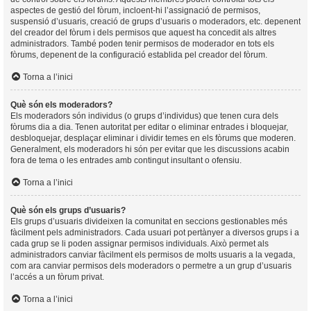
aspectes de gestió del fòrum, incloent-hi l’assignació de permisos,
suspensió d’usuaris, creació de grups d’usuaris o moderadors, etc. depenent
del creador del fòrum i dels permisos que aquest ha concedit als altres
administradors. També poden tenir permisos de moderador en tots els
fòrums, depenent de la configuració establida pel creador del fòrum.
Torna a l’inici
Què són els moderadors?
Els moderadors són individus (o grups d’individus) que tenen cura dels
fòrums dia a dia. Tenen autoritat per editar o eliminar entrades i bloquejar,
desbloquejar, desplaçar eliminar i dividir temes en els fòrums que moderen.
Generalment, els moderadors hi són per evitar que les discussions acabin
fora de tema o les entrades amb contingut insultant o ofensiu.
Torna a l’inici
Què són els grups d’usuaris?
Els grups d’usuaris divideixen la comunitat en seccions gestionables més
fàcilment pels administradors. Cada usuari pot pertànyer a diversos grups i a
cada grup se li poden assignar permisos individuals. Això permet als
administradors canviar fàcilment els permisos de molts usuaris a la vegada,
com ara canviar permisos dels moderadors o permetre a un grup d’usuaris
l’accés a un fòrum privat.
Torna a l’inici