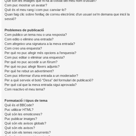
Què són les imatges que hi ha al costat del meu nom d’usuari?
Com puc mostrar un avatar?
Què és el meu rang i com puc canviar-lo?
Quan faig clic sobre l’enllaç de correu electrònic d’un usuari se’m demana que iniciï la
sessió?
Problemes de publicació
Com publico un tema nou o una resposta?
Com edito o elimino una entrada?
Com afegeixo una signatura a la meva entrada?
Com creo una enquesta?
Per què no puc afegir més opcions a l’enquesta?
Com puc editar o eliminar una enquesta?
Per què no puc accedir a un fòrum?
Per què no puc afegir fitxers adjunts?
Per què he rebut un advertiment?
Com puc informar d’una entrada a un moderador?
Per a què serveix el botó “Desa” del formulari de publicació?
Per què cal que la meva entrada sigui aprovada?
Com reactivo el meu tema?
Formatació i tipus de tema
Què és el BBCode?
Puc utilitzar HTML?
Què són les emoticones?
Puc publicar imatges?
Què són els avisos globals?
Què són els avisos?
Què són els temes recurrents?