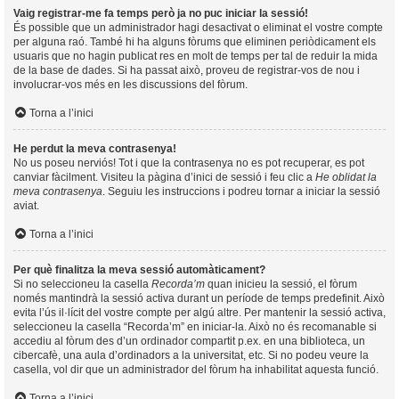
Vaig registrar-me fa temps però ja no puc iniciar la sessió!
És possible que un administrador hagi desactivat o eliminat el vostre compte
per alguna raó. També hi ha alguns fòrums que eliminen periòdicament els
usuaris que no hagin publicat res en molt de temps per tal de reduir la mida
de la base de dades. Si ha passat això, proveu de registrar-vos de nou i
involucrar-vos més en les discussions del fòrum.
Torna a l’inici
He perdut la meva contrasenya!
No us poseu nerviós! Tot i que la contrasenya no es pot recuperar, es pot
canviar fàcilment. Visiteu la pàgina d’inici de sessió i feu clic a
He oblidat la
meva contrasenya
. Seguiu les instruccions i podreu tornar a iniciar la sessió
aviat.
Torna a l’inici
Per què finalitza la meva sessió automàticament?
Si no seleccioneu la casella
Recorda’m
quan inicieu la sessió, el fòrum
només mantindrà la sessió activa durant un període de temps predefinit. Això
evita l’ús il·lícit del vostre compte per algú altre. Per mantenir la sessió activa,
seleccioneu la casella “Recorda’m” en iniciar-la. Això no és recomanable si
accediu al fòrum des d’un ordinador compartit p.ex. en una biblioteca, un
cibercafè, una aula d’ordinadors a la universitat, etc. Si no podeu veure la
casella, vol dir que un administrador del fòrum ha inhabilitat aquesta funció.
Torna a l’inici