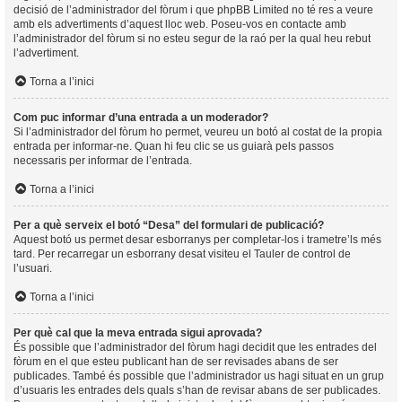
decisió de l’administrador del fòrum i que phpBB Limited no té res a veure
amb els advertiments d’aquest lloc web. Poseu-vos en contacte amb
l’administrador del fòrum si no esteu segur de la raó per la qual heu rebut
l’advertiment.
Torna a l’inici
Com puc informar d’una entrada a un moderador?
Si l’administrador del fòrum ho permet, veureu un botó al costat de la propia
entrada per informar-ne. Quan hi feu clic se us guiarà pels passos
necessaris per informar de l’entrada.
Torna a l’inici
Per a què serveix el botó “Desa” del formulari de publicació?
Aquest botó us permet desar esborranys per completar-los i trametre’ls més
tard. Per recarregar un esborrany desat visiteu el Tauler de control de
l’usuari.
Torna a l’inici
Per què cal que la meva entrada sigui aprovada?
És possible que l’administrador del fòrum hagi decidit que les entrades del
fòrum en el que esteu publicant han de ser revisades abans de ser
publicades. També és possible que l’administrador us hagi situat en un grup
d’usuaris les entrades dels quals s’han de revisar abans de ser publicades.