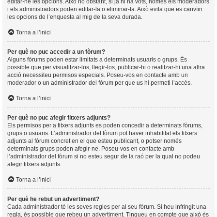
editar-ne les opcions. Això no obstant, si ja hi ha vots, només els moderadors
i els administradors poden editar-la o eliminar-la. Això evita que es canvïin
les opcions de l’enquesta al mig de la seva durada.
Torna a l’inici
Per què no puc accedir a un fòrum?
Alguns fòrums poden estar limitats a determinats usuaris o grups. És
possible que per visualitzar-los, llegir-los, publicar-hi o realitzar-hi una altra
acció necessiteu permisos especials. Poseu-vos en contacte amb un
moderador o un administrador del fòrum per que us hi permeti l’accés.
Torna a l’inici
Per què no puc afegir fitxers adjunts?
Els permisos per a fitxers adjunts es poden concedir a determinats fòrums,
grups o usuaris. L’administrador del fòrum pot haver inhabilitat els fitxers
adjunts al fòrum concret en el que esteu publicant, o potser només
determinats grups poden afegir-ne. Poseu-vos en contacte amb
l’administrador del fòrum si no esteu segur de la raó per la qual no podeu
afegir fitxers adjunts.
Torna a l’inici
Per què he rebut un advertiment?
Cada administrador té les seves regles per al seu fòrum. Si heu infringit una
regla, és possible que rebeu un advertiment. Tingueu en compte que això és