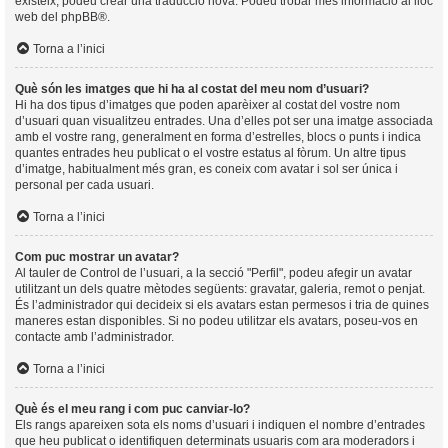
existeix, podeu crear una traducció nova. Podeu trobar més informació al lloc
web del
phpBB
®.
Torna a l’inici
Què són les imatges que hi ha al costat del meu nom d’usuari?
Hi ha dos tipus d’imatges que poden aparèixer al costat del vostre nom
d’usuari quan visualitzeu entrades. Una d’elles pot ser una imatge associada
amb el vostre rang, generalment en forma d’estrelles, blocs o punts i indica
quantes entrades heu publicat o el vostre estatus al fòrum. Un altre tipus
d’imatge, habitualment més gran, es coneix com avatar i sol ser única i
personal per cada usuari.
Torna a l’inici
Com puc mostrar un avatar?
Al tauler de Control de l’usuari, a la secció "Perfil", podeu afegir un avatar
utilitzant un dels quatre mètodes següents: gravatar, galeria, remot o penjat.
És l’administrador qui decideix si els avatars estan permesos i tria de quines
maneres estan disponibles. Si no podeu utilitzar els avatars, poseu-vos en
contacte amb l’administrador.
Torna a l’inici
Què és el meu rang i com puc canviar-lo?
Els rangs apareixen sota els noms d’usuari i indiquen el nombre d’entrades
que heu publicat o identifiquen determinats usuaris com ara moderadors i