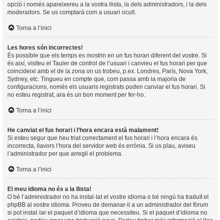
opció i només apareixereu a la vostra llista, la dels administradors, i la dels
moderadors. Se us comptarà com a usuari ocult.
Torna a l’inici
Les hores són incorrectes!
És possible que els temps es mostrin en un fus horari diferent del vostre. Si
és així, visiteu el Tauler de control de l’usuari i canvieu el fus horari per que
coincideixi amb el de la zona on us trobeu, p.ex. Londres, París, Nova York,
Sydney, etc. Tingueu en compte que, com passa amb la majoria de
configuracions, només els usuaris registrats poden canviar el fus horari. Si
no esteu registrat, ara és un bon moment per fer-ho.
Torna a l’inici
He canviat el fus horari i l’hora encara està malament!
Si esteu segur que heu triat correctament el fus horari i l’hora encara és
incorrecta, llavors l’hora del servidor web és errònia. Si us plau, aviseu
l’administrador per que arregli el problema.
Torna a l’inici
El meu idioma no és a la llista!
O bé l’administrador no ha instal·lat el vostre idioma o bé ningú ha traduït el
phpBB al vostre idioma. Proveu de demanar-li a un administrador del fòrum
si pot instal·lar el paquet d’idioma que necessiteu. Si el paquet d’idioma no