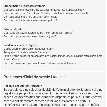
Subscripcions i adreces d’interès
Quina és la diferència entre les adreces d’interès i les subscripcions?
Com puc subscriure’m o afegir als enllaços d’interès un tema determinat?
Com puc subscriure’m a un fòrum determinat?
Com puc cancel·lar les meves subscripcions?
Fitxers adjunts
Quin tipus de fitxers adjunts es permeten en aquest fòrum?
Com puc trobar tots els meus fitxers adjunts?
Incidències amb el phpBB
Qui ha escrit el programari d’aquest fòrum?
Per què no hi ha disponible la funció X?
Amb qui m’he de posar en contacte per tractar temes legals o d’abús relacionats amb
aquest fòrum?
Com puc posar-me en contacte amb l’administrador del fòrum?
Problemes d’inici de sessió i registre
Per què cal que em registri?
És possible que no calgui, és decisió de l’administrador del fòrum si cal o no
registrar-se per publicar missatges. Això no obstant, registrar-vos us dona
accés a característiques addicionals no disponibles per als usuaris visitants
com ara definir avatars, missatgeria privada, enviament de correus
electrònics a altres usuaris, subscripcions a grups d’usuaris, etc. Només cal