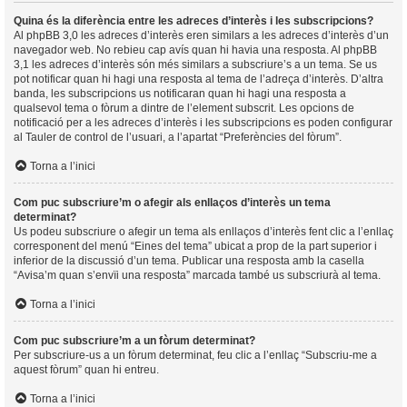
Quina és la diferència entre les adreces d’interès i les subscripcions?
Al phpBB 3,0 les adreces d’interès eren similars a les adreces d’interès d’un
navegador web. No rebieu cap avís quan hi havia una resposta. Al phpBB
3,1 les adreces d’interès són més similars a subscriure’s a un tema. Se us
pot notificar quan hi hagi una resposta al tema de l’adreça d’interès. D’altra
banda, les subscripcions us notificaran quan hi hagi una resposta a
qualsevol tema o fòrum a dintre de l’element subscrit. Les opcions de
notificació per a les adreces d’interès i les subscripcions es poden configurar
al Tauler de control de l’usuari, a l’apartat “Preferències del fòrum”.
Torna a l’inici
Com puc subscriure’m o afegir als enllaços d’interès un tema
determinat?
Us podeu subscriure o afegir un tema als enllaços d’interès fent clic a l’enllaç
corresponent del menú “Eines del tema” ubicat a prop de la part superior i
inferior de la discussió d’un tema. Publicar una resposta amb la casella
“Avisa’m quan s’envïi una resposta” marcada també us subscriurà al tema.
Torna a l’inici
Com puc subscriure’m a un fòrum determinat?
Per subscriure-us a un fòrum determinat, feu clic a l’enllaç “Subscriu-me a
aquest fòrum” quan hi entreu.
Torna a l’inici