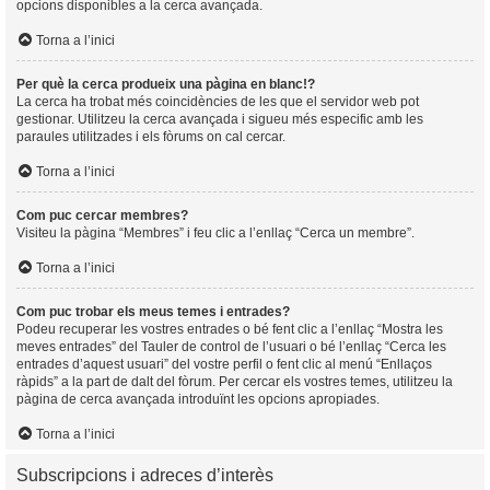
opcions disponibles a la cerca avançada.
Torna a l’inici
Per què la cerca produeix una pàgina en blanc!?
La cerca ha trobat més coincidències de les que el servidor web pot
gestionar. Utilitzeu la cerca avançada i sigueu més especific amb les
paraules utilitzades i els fòrums on cal cercar.
Torna a l’inici
Com puc cercar membres?
Visiteu la pàgina “Membres” i feu clic a l’enllaç “Cerca un membre”.
Torna a l’inici
Com puc trobar els meus temes i entrades?
Podeu recuperar les vostres entrades o bé fent clic a l’enllaç “Mostra les
meves entrades” del Tauler de control de l’usuari o bé l’enllaç “Cerca les
entrades d’aquest usuari” del vostre perfil o fent clic al menú “Enllaços
ràpids” a la part de dalt del fòrum. Per cercar els vostres temes, utilitzeu la
pàgina de cerca avançada introduïnt les opcions apropiades.
Torna a l’inici
Subscripcions i adreces d’interès