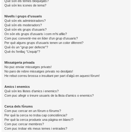
Què són els temes bloquejats?
Què són les icones de tema?
Nivells i grups d’usuaris
Què són els administradors?
Què són els moderadors?
Què són els grups d’usuaris?
On són els grups d’usuaris i com m’hi afilio?
Com puc convertir-me en líder d’un grup d’usuaris?
Per què alguns grups d’usuaris tenen un color diferent?
Què és un “grup per defecte”?
Què és l’enllaç “L’equip”?
Missatgeria privada
No puc enviar missatges privats!
No paro de rebre missatges privats no desitjats!
He rebut correu brossa o insultant per part d’algú en aquest fòrum!
Amics i enemics
Què són les llistes d’amics i enemics?
Com puc afegir o treure usuaris de la llista d’amics o enemics?
Cerca dels fòrums
Com puc cercar en un fòrum o fòrums?
Per què la cerca no troba cap coincidència?
Per què la cerca produeix una pàgina en blanc!?
Com puc cercar membres?
Com puc trobar els meus temes i entrades?