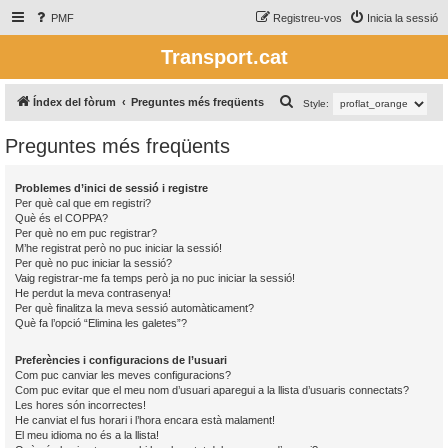
PMF
Registreu-vos
Inicia la sessió
Transport.cat
C
Índex del fòrum
Preguntes més freqüents
Style:
e
Preguntes més freqüents
r
c
Problemes d’inici de sessió i registre
a
Per què cal que em registri?
Què és el COPPA?
Per què no em puc registrar?
M’he registrat però no puc iniciar la sessió!
Per què no puc iniciar la sessió?
Vaig registrar-me fa temps però ja no puc iniciar la sessió!
He perdut la meva contrasenya!
Per què finalitza la meva sessió automàticament?
Què fa l’opció “Elimina les galetes”?
Preferències i configuracions de l’usuari
Com puc canviar les meves configuracions?
Com puc evitar que el meu nom d’usuari aparegui a la llista d’usuaris connectats?
Les hores són incorrectes!
He canviat el fus horari i l’hora encara està malament!
El meu idioma no és a la llista!