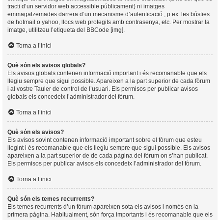
tracti d’un servidor web accessible públicament) ni imatges
emmagatzemades darrera d’un mecanisme d’autenticació , p.ex. les bústies
de hotmail o yahoo, llocs web protegits amb contrasenya, etc. Per mostrar la
imatge, utilitzeu l’etiqueta del BBCode [img].
Torna a l’inici
Què són els avisos globals?
Els avisos globals contenen informació important i és recomanable que els
llegiu sempre que sigui possible. Apareixen a la part superior de cada fòrum
i al vostre Tauler de control de l’usuari. Els permisos per publicar avisos
globals els concedeix l’administrador del fòrum.
Torna a l’inici
Què són els avisos?
Els avisos sovint contenen informació important sobre el fòrum que esteu
llegint i és recomanable que els llegiu sempre que sigui possible. Els avisos
apareixen a la part superior de de cada pàgina del fòrum on s’han publicat.
Els permisos per publicar avisos els concedeix l’administrador del fòrum.
Torna a l’inici
Què són els temes recurrents?
Els temes recurrents d’un fòrum apareixen sota els avisos i només en la
primera pàgina. Habitualment, són força importants i és recomanable que els