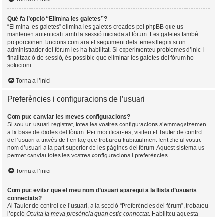
Què fa l’opció “Elimina les galetes”?
“Elimina les galetes” elimina les galetes creades pel phpBB que us
mantenen autenticat i amb la sessió iniciada al fòrum. Les galetes també
proporcionen funcions com ara el seguiment dels temes llegits si un
administrador del fòrum les ha habilitat. Si experimenteu problemes d’inici i
finalització de sessió, és possible que eliminar les galetes del fòrum ho
solucioni.
Torna a l’inici
Preferències i configuracions de l’usuari
Com puc canviar les meves configuracions?
Si sou un usuari registrat, totes les vostres configuracions s’emmagatzemen
a la base de dades del fòrum. Per modificar-les, visiteu el Tauler de control
de l’usuari a través de l’enllaç que trobareu habitualment fent clic al vostre
nom d’usuari a la part superior de les pàgines del fòrum. Aquest sistema us
permet canviar totes les vostres configuracions i preferències.
Torna a l’inici
Com puc evitar que el meu nom d’usuari aparegui a la llista d’usuaris
connectats?
Al Tauler de control de l’usuari, a la secció “Preferències del fòrum”, trobareu
l’opció
Oculta la meva presència quan estic connectat
. Habiliteu aquesta