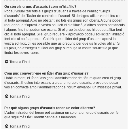
On són els grups d’usuaris i com m’hi afilio?
Podeu visualitzar tots els grups d’usuaris a través de l’enllaç “Grups
d’usuaris” del Tauler de control de l’usuari. Si desitgeu afiliar-vos-hi feu clic
al botó apropiat. Això no obstant, no tots els grups són oberts. Alguns poden
requerir que s’aprovi la vostra sol·licitud d’afiliació, d’altres poden ser tancats
i alguns fins i tot poden ser ocults. Si el grup és obert us hi podeu afiliar fent
clic al botó apropiat. Si el grup requereix aprovació podeu sol·licitar l’afiliació
fent clic al botó apropiat. Caldrà que el líder del grup d’usuaris aprovi la
vostra sol·licitud i és possible que us pregunti per què us hi voleu afiliar. Si
us plau, no assetgeu el líder del grup si rebutja la vostra sol·licitud ja que
tindrà les seves raons.
Torna a l’inici
Com puc convertir-me en líder d’un grup d’usuaris?
Habitualment, el líder l’assigna l’administrador del fòrum quan crea el grup
d’usuaris. Si esteu interessats a crear un grup d’usuaris, proveu de posar-
vos en contacte amb l’administrador del fòrum enviant-li un missatge privat.
Torna a l’inici
Per què alguns grups d’usuaris tenen un color diferent?
L’administrador del fòrum pot assignar un color a un grup d’usuaris per fer
que sigui més fàcil identificar-ne els membres.
Torna a l’inici