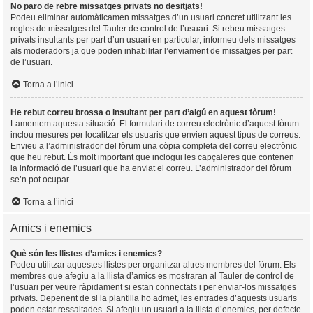
No paro de rebre missatges privats no desitjats!
Podeu eliminar automàticamen missatges d’un usuari concret utilitzant les
regles de missatges del Tauler de control de l’usuari. Si rebeu missatges
privats insultants per part d’un usuari en particular, informeu dels missatges
als moderadors ja que poden inhabilitar l’enviament de missatges per part
de l’usuari.
Torna a l’inici
He rebut correu brossa o insultant per part d’algú en aquest fòrum!
Lamentem aquesta situació. El formulari de correu electrònic d’aquest fòrum
inclou mesures per localitzar els usuaris que envien aquest tipus de correus.
Envieu a l’administrador del fòrum una còpia completa del correu electrònic
que heu rebut. És molt important que inclogui les capçaleres que contenen
la informació de l’usuari que ha enviat el correu. L’administrador del fòrum
se’n pot ocupar.
Torna a l’inici
Amics i enemics
Què són les llistes d’amics i enemics?
Podeu utilitzar aquestes llistes per organitzar altres membres del fòrum. Els
membres que afegiu a la llista d’amics es mostraran al Tauler de control de
l’usuari per veure ràpidament si estan connectats i per enviar-los missatges
privats. Depenent de si la plantilla ho admet, les entrades d’aquests usuaris
poden estar ressaltades. Si afegiu un usuari a la llista d’enemics, per defecte