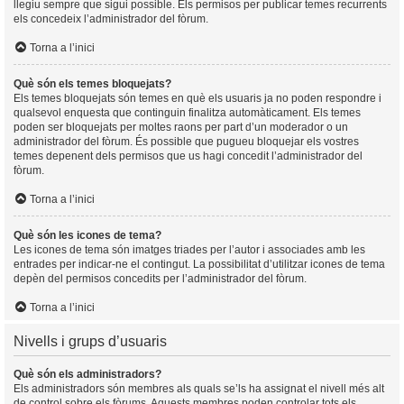
llegiu sempre que sigui possible. Els permisos per publicar temes recurrents
els concedeix l’administrador del fòrum.
Torna a l’inici
Què són els temes bloquejats?
Els temes bloquejats són temes en què els usuaris ja no poden respondre i
qualsevol enquesta que continguin finalitza automàticament. Els temes
poden ser bloquejats per moltes raons per part d’un moderador o un
administrador del fòrum. És possible que pugueu bloquejar els vostres
temes depenent dels permisos que us hagi concedit l’administrador del
fòrum.
Torna a l’inici
Què són les icones de tema?
Les icones de tema són imatges triades per l’autor i associades amb les
entrades per indicar-ne el contingut. La possibilitat d’utilitzar icones de tema
depèn del permisos concedits per l’administrador del fòrum.
Torna a l’inici
Nivells i grups d’usuaris
Què són els administradors?
Els administradors són membres als quals se’ls ha assignat el nivell més alt
de control sobre els fòrums. Aquests membres poden controlar tots els