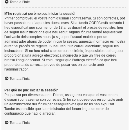
Torna a l’inici
M’he registrat però no puc iniciar la sessió!
Primer comproveu el vostre nom d’usuari i contrasenya. Si són correctes, pot
haver passat una d’aquestes dues coses. Si la funció COPPA està activada i
heu especificat que sou menor de 13 anys durant el procés de registre, heu
de seguir les instruccions que heu rebut. Alguns fòrums també requereixen
l’activació dels comptes nous, ja sigui per l’usuari mateix o per un
administrador abans de poder iniciar la sessió; aquesta informació es mostra
durant el procés de registre. Si heu rebut un correu electrònic, seguiu les
instruccions. Si no heu rebut cap correu electrònic, és possible que hagueu
proporcionat una adreça electrònica incorrecta o que un filtre de correu
brossa l’hagi descartat. Si esteu segur que l’adreça electrònica que heu
proporcionat és correcta, proveu de posar-vos en contacte amb
l’administrador.
Torna a l’inici
Per què no puc iniciar la sessió?
Pot passar per diverses raons. Primer, assegureu-vos que el vostre nom
d’usuari i contrasenya són correctes. Si ho són, poseu-vos en contacte amb
un administrador del fòrum per assegurar-vos que no us han expulsat.
També és possible que l’administrador del fòrum tingui un error de
configuració que hagi d’arreglar.
Torna a l’inici