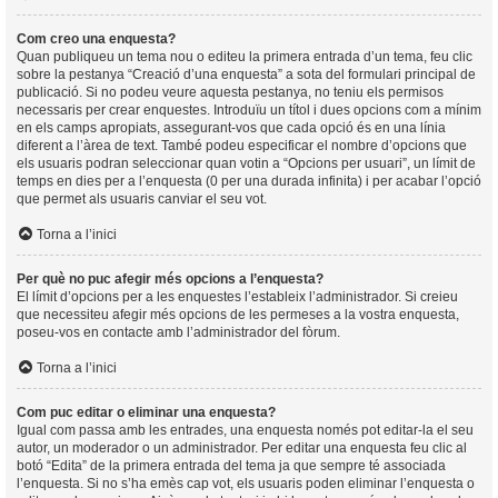
Com creo una enquesta?
Quan publiqueu un tema nou o editeu la primera entrada d’un tema, feu clic
sobre la pestanya “Creació d’una enquesta” a sota del formulari principal de
publicació. Si no podeu veure aquesta pestanya, no teniu els permisos
necessaris per crear enquestes. Introduïu un títol i dues opcions com a mínim
en els camps apropiats, assegurant-vos que cada opció és en una línia
diferent a l’àrea de text. També podeu especificar el nombre d’opcions que
els usuaris podran seleccionar quan votin a “Opcions per usuari”, un límit de
temps en dies per a l’enquesta (0 per una durada infinita) i per acabar l’opció
que permet als usuaris canviar el seu vot.
Torna a l’inici
Per què no puc afegir més opcions a l’enquesta?
El límit d’opcions per a les enquestes l’estableix l’administrador. Si creieu
que necessiteu afegir més opcions de les permeses a la vostra enquesta,
poseu-vos en contacte amb l’administrador del fòrum.
Torna a l’inici
Com puc editar o eliminar una enquesta?
Igual com passa amb les entrades, una enquesta només pot editar-la el seu
autor, un moderador o un administrador. Per editar una enquesta feu clic al
botó “Edita” de la primera entrada del tema ja que sempre té associada
l’enquesta. Si no s’ha emès cap vot, els usuaris poden eliminar l’enquesta o