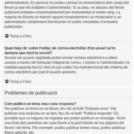
administradors. En general no podeu canviar la nomenclatura dels rangs del
fòrum ja que els estableix l’administrador. Si us plau, no abuseu del fòrum
publicant entrades innecessàriament per incrementar el vostre rang. La
majoria de fòrums no toleren aquest comportament i un moderador o un
administrador simplement disminuiran el vostre comptador d’entrades
publicades.
Torna a l’inici
Quan faig clic sobre l’enllaç de correu electrònic d’un usuari se’m
demana que iniciï la sessió?
Només els usuaris registrats poden enviar correus electrònics a altres
usuaris a través del formulari integrat de correu, i només si l’administrador ha
habilitat aquesta funció. Això és per evitar l’ús malintencionat del sistema de
correu electrònic per part d’usuaris anònims.
Torna a l’inici
Problemes de publicació
Com publico un tema nou o una resposta?
Per publicar un tema en un fòrum, feu clic al botó "Entrada nova". Per
publicar una resposta en un tam, feu clic al botó "Publica resposta". És
possible que us hagueu de registrar per poder publicar un missatge. Teniu
una llista dels permisos de cada fòrum a la part inferior de les pàgines del
fòrum i del tema. Per exemple: podeu publicar temes nous, podeu publicar
fitxers adjunts, etc.