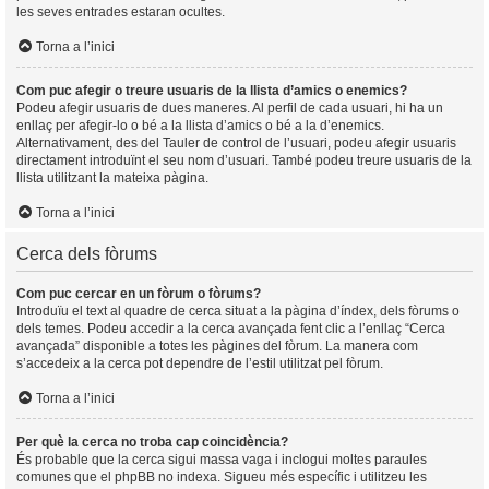
les seves entrades estaran ocultes.
Torna a l’inici
Com puc afegir o treure usuaris de la llista d’amics o enemics?
Podeu afegir usuaris de dues maneres. Al perfil de cada usuari, hi ha un
enllaç per afegir-lo o bé a la llista d’amics o bé a la d’enemics.
Alternativament, des del Tauler de control de l’usuari, podeu afegir usuaris
directament introduïnt el seu nom d’usuari. També podeu treure usuaris de la
llista utilitzant la mateixa pàgina.
Torna a l’inici
Cerca dels fòrums
Com puc cercar en un fòrum o fòrums?
Introduïu el text al quadre de cerca situat a la pàgina d’índex, dels fòrums o
dels temes. Podeu accedir a la cerca avançada fent clic a l’enllaç “Cerca
avançada” disponible a totes les pàgines del fòrum. La manera com
s’accedeix a la cerca pot dependre de l’estil utilitzat pel fòrum.
Torna a l’inici
Per què la cerca no troba cap coincidència?
És probable que la cerca sigui massa vaga i inclogui moltes paraules
comunes que el phpBB no indexa. Sigueu més específic i utilitzeu les