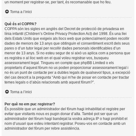
un moment per registrar-se, per tant, és recomanable que ho feu.
Torna a l’inici
Què és el COPPA?
COPPA són les sigles en anglès del Decret de protecció de privadesa en
línia infantil (Children’s Online Privacy Protection Act) del 1998. És una llei
dels Estats Units que exigeix als llocs web que potencialment poden recollir
dades de menors de 13 anys que obtinguin el consentiment escrit dels seus
pares o d’un tutor legal per recollir dades personals identificables d’un
menor de 13 anys. Si no esteu segur de si això us aplica com a persona que
es registra o al lloc web en el qual voleu registrar-vos, busqueu
assessorament legal. Tingueu en compte que phpBB Limited o els
propietaris d’aquest fòrum no us poden proporcionar assessorament legal i
no és un punt de contacte per a dubtes legals de qualsevol tipus, a excepció
del cas descrit a la pregunta “Amb qui m’he de posar en contacte per tractar
temes legals o d’abús relacionats amb aquest fòrum?”.
Torna a l’inici
Per què no em puc registrar?
És possible que un administrador del fòrum hagi inhabilitat el registre per
evitar que visitants nous es pugin donar d’alta. També pot ser que un
administrador del fòrum hagi bandejat la vostra adreça IP o hagi prohibit el
nom d’usuari que esteu intentant registrar. Poseu-vos en contacte amb un
administrador del fòrum per rebre assistència.