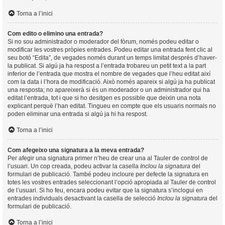
Torna a l’inici
Com edito o elimino una entrada?
Si no sou administrador o moderador del fòrum, només podeu editar o
modificar les vostres pròpies entrades. Podeu editar una entrada fent clic al
seu botó “Edita”, de vegades només durant un temps limitat després d’haver-
la publicat. Si algú ja ha respost a l’entrada trobareu un petit text a la part
inferior de l’entrada que mostra el nombre de vegades que l’heu editat així
com la data i l’hora de modificació. Això només apareix si algú ja ha publicat
una resposta; no apareixerà si és un moderador o un administrador qui ha
editat l’entrada, tot i que si ho desitgen es possible que deixin una nota
explicant perquè l’han editat. Tingueu en compte que els usuaris normals no
poden eliminar una entrada si algú ja hi ha respost.
Torna a l’inici
Com afegeixo una signatura a la meva entrada?
Per afegir una signatura primer n’heu de crear una al Tauler de control de
l’usuari. Un cop creada, podeu activar la casella
Inclou la signatura
del
formulari de publicació. També podeu incloure per defecte la signatura en
totes les vostres entrades seleccionant l’opció apropiada al Tauler de control
de l’usuari. Si ho feu, encara podeu evitar que la signatura s’inclogui en
entrades individuals desactivant la casella de selecció
Inclou la signatura
del
formulari de publicació.
Torna a l’inici