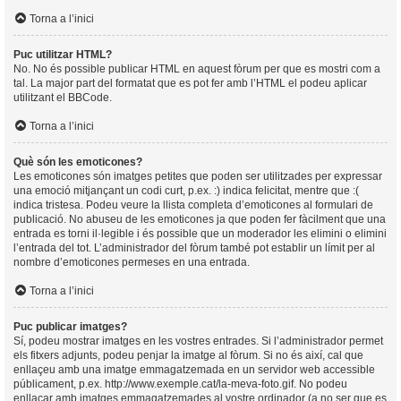
Torna a l’inici
Puc utilitzar HTML?
No. No és possible publicar HTML en aquest fòrum per que es mostri com a
tal. La major part del formatat que es pot fer amb l’HTML el podeu aplicar
utilitzant el BBCode.
Torna a l’inici
Què són les emoticones?
Les emoticones són imatges petites que poden ser utilitzades per expressar
una emoció mitjançant un codi curt, p.ex. :) indica felicitat, mentre que :(
indica tristesa. Podeu veure la llista completa d’emoticones al formulari de
publicació. No abuseu de les emoticones ja que poden fer fàcilment que una
entrada es torni il·legible i és possible que un moderador les elimini o elimini
l’entrada del tot. L’administrador del fòrum també pot establir un límit per al
nombre d’emoticones permeses en una entrada.
Torna a l’inici
Puc publicar imatges?
Sí, podeu mostrar imatges en les vostres entrades. Si l’administrador permet
els fitxers adjunts, podeu penjar la imatge al fòrum. Si no és així, cal que
enllaçeu amb una imatge emmagatzemada en un servidor web accessible
públicament, p.ex. http://www.exemple.cat/la-meva-foto.gif. No podeu
enllaçar amb imatges emmagatzemades al vostre ordinador (a no ser que es