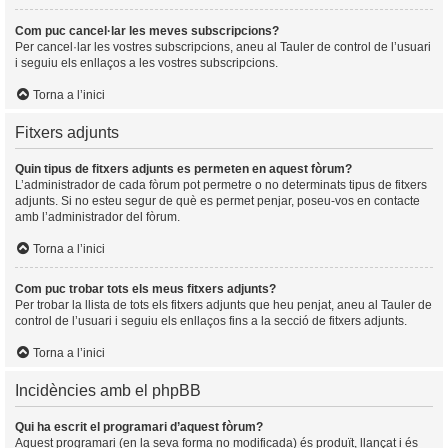
Com puc cancel·lar les meves subscripcions?
Per cancel·lar les vostres subscripcions, aneu al Tauler de control de l’usuari
i seguiu els enllaços a les vostres subscripcions.
Torna a l’inici
Fitxers adjunts
Quin tipus de fitxers adjunts es permeten en aquest fòrum?
L’administrador de cada fòrum pot permetre o no determinats tipus de fitxers
adjunts. Si no esteu segur de què es permet penjar, poseu-vos en contacte
amb l’administrador del fòrum.
Torna a l’inici
Com puc trobar tots els meus fitxers adjunts?
Per trobar la llista de tots els fitxers adjunts que heu penjat, aneu al Tauler de
control de l’usuari i seguiu els enllaços fins a la secció de fitxers adjunts.
Torna a l’inici
Incidències amb el phpBB
Qui ha escrit el programari d’aquest fòrum?
Aquest programari (en la seva forma no modificada) és produït, llançat i és