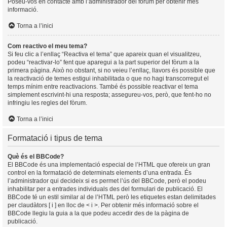
Poseu-vos en contacte amb l’administrador del fòrum per obtenir més
informació.
Torna a l’inici
Com reactivo el meu tema?
Si feu clic a l’enllaç “Reactiva el tema” que apareix quan el visualitzeu,
podeu “reactivar-lo” fent que aparegui a la part superior del fòrum a la
primera pàgina. Això no obstant, si no veieu l’enllaç, llavors és possible que
la reactivació de temes estigui inhabilitada o que no hagi transcorregut el
temps mínim entre reactivacions. També és possible reactivar el tema
simplement escrivint-hi una resposta; assegureu-vos, però, que fent-ho no
infringiu les regles del fòrum.
Torna a l’inici
Formatació i tipus de tema
Què és el BBCode?
El BBCode és una implementació especial de l’HTML que ofereix un gran
control en la formatació de determinats elements d’una entrada. És
l’administrador qui decideix si es permet l’ús del BBCode, però el podeu
inhabilitar per a entrades individuals des del formulari de publicació. El
BBCode té un estil similar al de l’HTML però les etiquetes estan delimitades
per claudàtors [ i ] en lloc de < i >. Per obtenir més informació sobre el
BBCode llegiu la guia a la que podeu accedir des de la pàgina de
publicació.