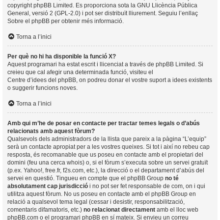
copyright
phpBB Limited
. Es proporciona sota la GNU Llicència Pública
General, versió 2 (GPL-2.0) i pot ser distribuït lliurement. Seguiu l’enllaç
Sobre el phpBB
per obtenir més informació.
Torna a l’inici
Per què no hi ha disponible la funció X?
Aquest programari ha estat escrit i llicenciat a través de phpBB Limited. Si
creieu que cal afegir una determinada funció, visiteu el
Centre d’idees del phpBB
, on podreu donar el vostre suport a idees existents
o suggerir funcions noves.
Torna a l’inici
Amb qui m’he de posar en contacte per tractar temes legals o d’abús
relacionats amb aquest fòrum?
Qualsevols dels administradors de la llista que pareix a la pàgina “L’equip”
serà un contacte apropiat per a les vostres queixes. Si tot i així no rebeu cap
resposta, és recomanable que us poseu en contacte amb el propietari del
domini (feu una
cerca whois
) o, si el fòrum s’executa sobre un servei gratuït
(p.ex. Yahoo!, free.fr, f2s.com, etc.), la direcció o el departament d’abús del
servei en questió. Tingueu en compte que el phpBB Group
no té
absolutament cap jurisdicció
i no pot ser fet responsable de com, on i qui
utilitza aquest fòrum. No us poseu en contacte amb el phpBB Group en
relació a qualsevol tema legal (cessar i desistir, responsabilització,
comentaris difamatoris, etc.)
no relacionat directament
amb el lloc web
phpBB.com o el programari phpBB en sí mateix. Si envieu un correu