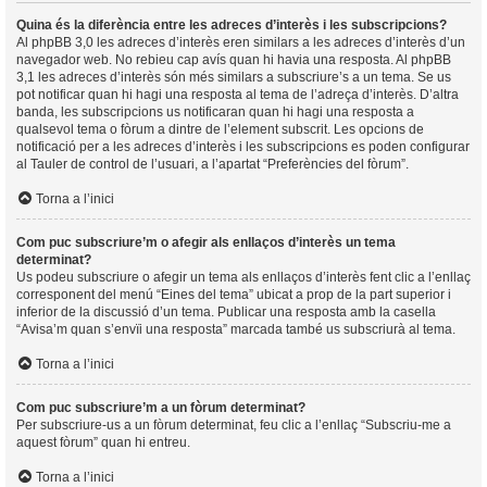
Quina és la diferència entre les adreces d’interès i les subscripcions?
Al phpBB 3,0 les adreces d’interès eren similars a les adreces d’interès d’un
navegador web. No rebieu cap avís quan hi havia una resposta. Al phpBB
3,1 les adreces d’interès són més similars a subscriure’s a un tema. Se us
pot notificar quan hi hagi una resposta al tema de l’adreça d’interès. D’altra
banda, les subscripcions us notificaran quan hi hagi una resposta a
qualsevol tema o fòrum a dintre de l’element subscrit. Les opcions de
notificació per a les adreces d’interès i les subscripcions es poden configurar
al Tauler de control de l’usuari, a l’apartat “Preferències del fòrum”.
Torna a l’inici
Com puc subscriure’m o afegir als enllaços d’interès un tema
determinat?
Us podeu subscriure o afegir un tema als enllaços d’interès fent clic a l’enllaç
corresponent del menú “Eines del tema” ubicat a prop de la part superior i
inferior de la discussió d’un tema. Publicar una resposta amb la casella
“Avisa’m quan s’envïi una resposta” marcada també us subscriurà al tema.
Torna a l’inici
Com puc subscriure’m a un fòrum determinat?
Per subscriure-us a un fòrum determinat, feu clic a l’enllaç “Subscriu-me a
aquest fòrum” quan hi entreu.
Torna a l’inici