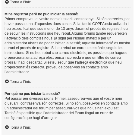
Torna a l’inici
M’he registrat però no puc iniciar la sessió!
Primer comproveu el vostre nom d’usuari i contrasenya. Si són correctes, pot
haver passat una d’aquestes dues coses. Si la funció COPPA està activada i
heu especificat que sou menor de 13 anys durant el procés de registre, heu
de seguir les instruccions que heu rebut. Alguns fòrums també requereixen
l’activació dels comptes nous, ja sigui per l’usuari mateix o per un
administrador abans de poder iniciar la sessió; aquesta informació es mostra
durant el procés de registre. Si heu rebut un correu electrònic, seguiu les
instruccions. Si no heu rebut cap correu electrònic, és possible que hagueu
proporcionat una adreça electrònica incorrecta o que un filtre de correu
brossa l’hagi descartat. Si esteu segur que l’adreça electrònica que heu
proporcionat és correcta, proveu de posar-vos en contacte amb
l’administrador.
Torna a l’inici
Per què no puc iniciar la sessió?
Pot passar per diverses raons. Primer, assegureu-vos que el vostre nom
d’usuari i contrasenya són correctes. Si ho són, poseu-vos en contacte amb
un administrador del fòrum per assegurar-vos que no us han expulsat.
També és possible que l’administrador del fòrum tingui un error de
configuració que hagi d’arreglar.
Torna a l’inici