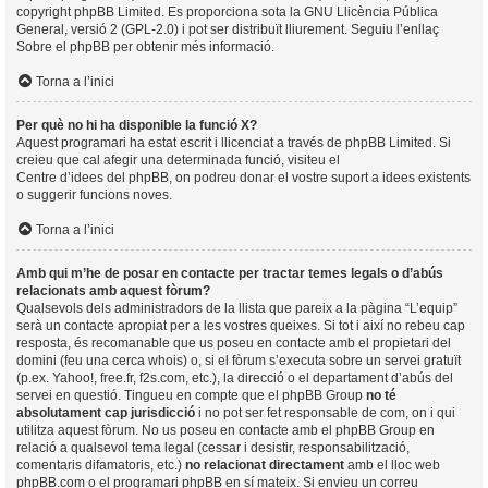
copyright
phpBB Limited
. Es proporciona sota la GNU Llicència Pública
General, versió 2 (GPL-2.0) i pot ser distribuït lliurement. Seguiu l’enllaç
Sobre el phpBB
per obtenir més informació.
Torna a l’inici
Per què no hi ha disponible la funció X?
Aquest programari ha estat escrit i llicenciat a través de phpBB Limited. Si
creieu que cal afegir una determinada funció, visiteu el
Centre d’idees del phpBB
, on podreu donar el vostre suport a idees existents
o suggerir funcions noves.
Torna a l’inici
Amb qui m’he de posar en contacte per tractar temes legals o d’abús
relacionats amb aquest fòrum?
Qualsevols dels administradors de la llista que pareix a la pàgina “L’equip”
serà un contacte apropiat per a les vostres queixes. Si tot i així no rebeu cap
resposta, és recomanable que us poseu en contacte amb el propietari del
domini (feu una
cerca whois
) o, si el fòrum s’executa sobre un servei gratuït
(p.ex. Yahoo!, free.fr, f2s.com, etc.), la direcció o el departament d’abús del
servei en questió. Tingueu en compte que el phpBB Group
no té
absolutament cap jurisdicció
i no pot ser fet responsable de com, on i qui
utilitza aquest fòrum. No us poseu en contacte amb el phpBB Group en
relació a qualsevol tema legal (cessar i desistir, responsabilització,
comentaris difamatoris, etc.)
no relacionat directament
amb el lloc web
phpBB.com o el programari phpBB en sí mateix. Si envieu un correu