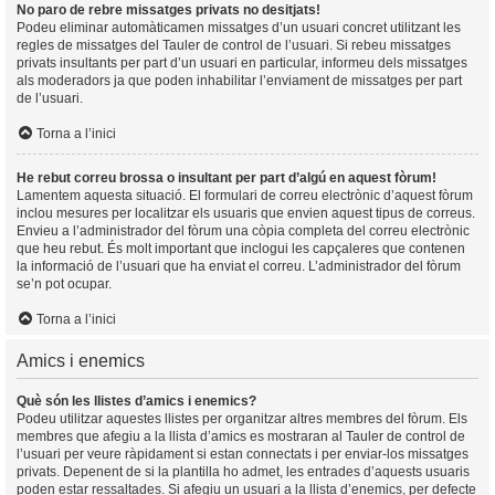
No paro de rebre missatges privats no desitjats!
Podeu eliminar automàticamen missatges d’un usuari concret utilitzant les
regles de missatges del Tauler de control de l’usuari. Si rebeu missatges
privats insultants per part d’un usuari en particular, informeu dels missatges
als moderadors ja que poden inhabilitar l’enviament de missatges per part
de l’usuari.
Torna a l’inici
He rebut correu brossa o insultant per part d’algú en aquest fòrum!
Lamentem aquesta situació. El formulari de correu electrònic d’aquest fòrum
inclou mesures per localitzar els usuaris que envien aquest tipus de correus.
Envieu a l’administrador del fòrum una còpia completa del correu electrònic
que heu rebut. És molt important que inclogui les capçaleres que contenen
la informació de l’usuari que ha enviat el correu. L’administrador del fòrum
se’n pot ocupar.
Torna a l’inici
Amics i enemics
Què són les llistes d’amics i enemics?
Podeu utilitzar aquestes llistes per organitzar altres membres del fòrum. Els
membres que afegiu a la llista d’amics es mostraran al Tauler de control de
l’usuari per veure ràpidament si estan connectats i per enviar-los missatges
privats. Depenent de si la plantilla ho admet, les entrades d’aquests usuaris
poden estar ressaltades. Si afegiu un usuari a la llista d’enemics, per defecte