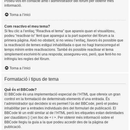
Poseu-vos en contacte amb l’administrador del fòrum per obtenir més
informació.
Torna a l’inici
Com reactivo el meu tema?
Si feu clic a l’enllaç “Reactiva el tema” que apareix quan el visualitzeu,
podeu “reactivar-lo” fent que aparegui a la part superior del fòrum a la
primera pàgina. Això no obstant, si no veieu l’enllaç, llavors és possible que
la reactivació de temes estigui inhabilitada o que no hagi transcorregut el
temps mínim entre reactivacions. També és possible reactivar el tema
simplement escrivint-hi una resposta; assegureu-vos, però, que fent-ho no
infringiu les regles del fòrum.
Torna a l’inici
Formatació i tipus de tema
Què és el BBCode?
El BBCode és una implementació especial de l’HTML que ofereix un gran
control en la formatació de determinats elements d’una entrada. És
l’administrador qui decideix si es permet l’ús del BBCode, però el podeu
inhabilitar per a entrades individuals des del formulari de publicació. El
BBCode té un estil similar al de l’HTML però les etiquetes estan delimitades
per claudàtors [ i ] en lloc de < i >. Per obtenir més informació sobre el
BBCode llegiu la guia a la que podeu accedir des de la pàgina de
publicació.