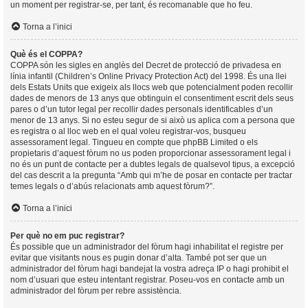
un moment per registrar-se, per tant, és recomanable que ho feu.
Torna a l’inici
Què és el COPPA?
COPPA són les sigles en anglès del Decret de protecció de privadesa en
línia infantil (Children’s Online Privacy Protection Act) del 1998. És una llei
dels Estats Units que exigeix als llocs web que potencialment poden recollir
dades de menors de 13 anys que obtinguin el consentiment escrit dels seus
pares o d’un tutor legal per recollir dades personals identificables d’un
menor de 13 anys. Si no esteu segur de si això us aplica com a persona que
es registra o al lloc web en el qual voleu registrar-vos, busqueu
assessorament legal. Tingueu en compte que phpBB Limited o els
propietaris d’aquest fòrum no us poden proporcionar assessorament legal i
no és un punt de contacte per a dubtes legals de qualsevol tipus, a excepció
del cas descrit a la pregunta “Amb qui m’he de posar en contacte per tractar
temes legals o d’abús relacionats amb aquest fòrum?”.
Torna a l’inici
Per què no em puc registrar?
És possible que un administrador del fòrum hagi inhabilitat el registre per
evitar que visitants nous es pugin donar d’alta. També pot ser que un
administrador del fòrum hagi bandejat la vostra adreça IP o hagi prohibit el
nom d’usuari que esteu intentant registrar. Poseu-vos en contacte amb un
administrador del fòrum per rebre assistència.