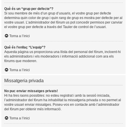
Què és un “grup per defecte”?
Si sou membre de més d’un grup d’usuaris, el vostre grup per defecte
determina quin color de grup i quin rang de grup es mostra per defecte per al
vostre usuari. L’administrador del fòrum us pot concedir permisos per canviar
el vostre grup per defecte a través del Tauler de control de l’usuari.
Torna a l’inici
Què és l’enllaç “L’equip”?
Aquesta pàgina us proporciona una llista del personal del fòrum, incloent-hi
els administradors i els moderadors i informació addicional com ara els
fòrums que moderen.
Torna a l’inici
Missatgeria privada
No puc enviar missatges privats!
Hi ha tres raons possibles: no esteu registrat i amb la sessió iniciada,
l’administrador del fòrum ha inhabilitat la missatgeria privada o no permet al
vostre usuari enviar missatges. Poseu-vos en contacte amb l’administrador
del fòrum per obtenir més informació.
Torna a l’inici