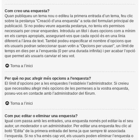
Com creo una enquesta?
Quan publiqueu un tema nou o editeu la primera entrada d’un tema, feu clic
sobre la pestanya “Creació d’una enquesta” a sota del formulari principal de
publicació. Si no podeu veure aquesta pestanya, no teniu els permisos
necessaris per crear enquestes. Introduïu un títol i dues opcions com a mínim
en els camps apropiats, assegurant-vos que cada opció és en una línia
diferent a l’àrea de text. També podeu especificar el nombre d’opcions que
els usuaris podran seleccionar quan votin a “Opcions per usuari”, un límit de
temps en dies per a l’enquesta (0 per una durada infinita) i per acabar l’opció
que permet als usuaris canviar el seu vot.
Torna a l’inici
Per què no puc afegir més opcions a l’enquesta?
El límit d’opcions per a les enquestes l’estableix l’administrador. Si creieu
que necessiteu afegir més opcions de les permeses a la vostra enquesta,
poseu-vos en contacte amb l’administrador del fòrum.
Torna a l’inici
Com puc editar o eliminar una enquesta?
Igual com passa amb les entrades, una enquesta només pot editar-la el seu
autor, un moderador o un administrador. Per editar una enquesta feu clic al
botó “Edita” de la primera entrada del tema ja que sempre té associada
l’enquesta. Si no s’ha emès cap vot, els usuaris poden eliminar l’enquesta o