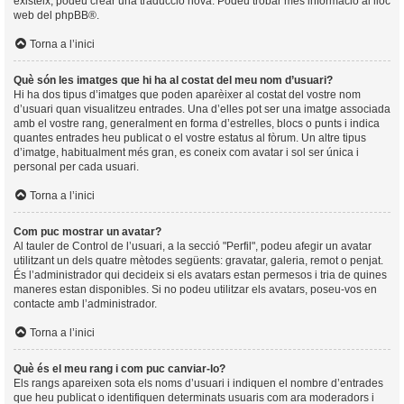
existeix, podeu crear una traducció nova. Podeu trobar més informació al lloc
web del
phpBB
®.
Torna a l’inici
Què són les imatges que hi ha al costat del meu nom d’usuari?
Hi ha dos tipus d’imatges que poden aparèixer al costat del vostre nom
d’usuari quan visualitzeu entrades. Una d’elles pot ser una imatge associada
amb el vostre rang, generalment en forma d’estrelles, blocs o punts i indica
quantes entrades heu publicat o el vostre estatus al fòrum. Un altre tipus
d’imatge, habitualment més gran, es coneix com avatar i sol ser única i
personal per cada usuari.
Torna a l’inici
Com puc mostrar un avatar?
Al tauler de Control de l’usuari, a la secció "Perfil", podeu afegir un avatar
utilitzant un dels quatre mètodes següents: gravatar, galeria, remot o penjat.
És l’administrador qui decideix si els avatars estan permesos i tria de quines
maneres estan disponibles. Si no podeu utilitzar els avatars, poseu-vos en
contacte amb l’administrador.
Torna a l’inici
Què és el meu rang i com puc canviar-lo?
Els rangs apareixen sota els noms d’usuari i indiquen el nombre d’entrades
que heu publicat o identifiquen determinats usuaris com ara moderadors i