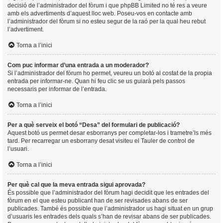
decisió de l’administrador del fòrum i que phpBB Limited no té res a veure
amb els advertiments d’aquest lloc web. Poseu-vos en contacte amb
l’administrador del fòrum si no esteu segur de la raó per la qual heu rebut
l’advertiment.
Torna a l’inici
Com puc informar d’una entrada a un moderador?
Si l’administrador del fòrum ho permet, veureu un botó al costat de la propia
entrada per informar-ne. Quan hi feu clic se us guiarà pels passos
necessaris per informar de l’entrada.
Torna a l’inici
Per a què serveix el botó “Desa” del formulari de publicació?
Aquest botó us permet desar esborranys per completar-los i trametre’ls més
tard. Per recarregar un esborrany desat visiteu el Tauler de control de
l’usuari.
Torna a l’inici
Per què cal que la meva entrada sigui aprovada?
És possible que l’administrador del fòrum hagi decidit que les entrades del
fòrum en el que esteu publicant han de ser revisades abans de ser
publicades. També és possible que l’administrador us hagi situat en un grup
d’usuaris les entrades dels quals s’han de revisar abans de ser publicades.