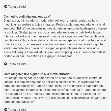
Torna a l’inici
Com edito o elimino una entrada?
Si no sou administrador o moderador del fòrum, només podeu editar o
modificar les vostres pròpies entrades. Podeu editar una entrada fent clic al
seu botó “Edita”, de vegades només durant un temps limitat després d’haver-
la publicat. Si algú ja ha respost a l’entrada trobareu un petit text a la part
inferior de l’entrada que mostra el nombre de vegades que l’heu editat així
com la data i l’hora de modificació. Això només apareix si algú ja ha publicat
una resposta; no apareixerà si és un moderador o un administrador qui ha
editat l’entrada, tot i que si ho desitgen es possible que deixin una nota
explicant perquè l’han editat. Tingueu en compte que els usuaris normals no
poden eliminar una entrada si algú ja hi ha respost.
Torna a l’inici
Com afegeixo una signatura a la meva entrada?
Per afegir una signatura primer n’heu de crear una al Tauler de control de
l’usuari. Un cop creada, podeu activar la casella
Inclou la signatura
del
formulari de publicació. També podeu incloure per defecte la signatura en
totes les vostres entrades seleccionant l’opció apropiada al Tauler de control
de l’usuari. Si ho feu, encara podeu evitar que la signatura s’inclogui en
entrades individuals desactivant la casella de selecció
Inclou la signatura
del
formulari de publicació.
Torna a l’inici