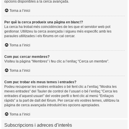
opcions disponibles a la cerca avançada.
Torna a l’inici
Per què la cerca produeix una pàgina en blanc!?
La cerca ha trobat més coincidències de les que el servidor web pot
gestionar. Utilitzeu la cerca avançada i sigueu més especific amb les
paraules utilitzades i els fòrums on cal cercar.
Torna a l’inici
Com puc cercar membres?
Visiteu la pàgina “Membres” i feu clic a l’enllaç “Cerca un membre”.
Torna a l’inici
Com puc trobar els meus temes i entrades?
Podeu recuperar les vostres entrades o bé fent clic a l’enllaç “Mostra les
meves entrades” del Tauler de control de l’usuari o bé l’enllaç “Cerca les
entrades d’aquest usuari” del vostre perfil o fent clic al menú “Enllaços
ràpids” a la part de dalt del fòrum. Per cercar els vostres temes, utilitzeu la
pàgina de cerca avançada introduïnt les opcions apropiades.
Torna a l’inici
Subscripcions i adreces d’interès