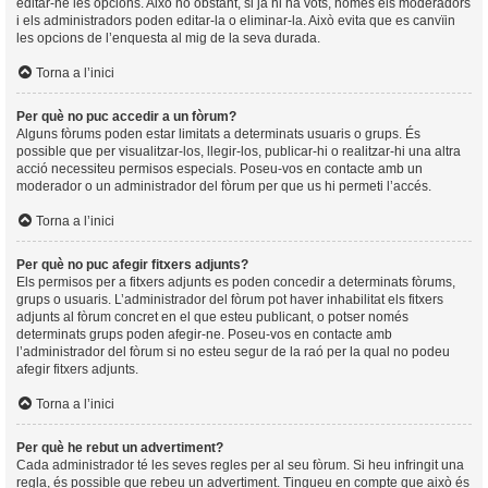
editar-ne les opcions. Això no obstant, si ja hi ha vots, només els moderadors
i els administradors poden editar-la o eliminar-la. Això evita que es canvïin
les opcions de l’enquesta al mig de la seva durada.
Torna a l’inici
Per què no puc accedir a un fòrum?
Alguns fòrums poden estar limitats a determinats usuaris o grups. És
possible que per visualitzar-los, llegir-los, publicar-hi o realitzar-hi una altra
acció necessiteu permisos especials. Poseu-vos en contacte amb un
moderador o un administrador del fòrum per que us hi permeti l’accés.
Torna a l’inici
Per què no puc afegir fitxers adjunts?
Els permisos per a fitxers adjunts es poden concedir a determinats fòrums,
grups o usuaris. L’administrador del fòrum pot haver inhabilitat els fitxers
adjunts al fòrum concret en el que esteu publicant, o potser només
determinats grups poden afegir-ne. Poseu-vos en contacte amb
l’administrador del fòrum si no esteu segur de la raó per la qual no podeu
afegir fitxers adjunts.
Torna a l’inici
Per què he rebut un advertiment?
Cada administrador té les seves regles per al seu fòrum. Si heu infringit una
regla, és possible que rebeu un advertiment. Tingueu en compte que això és