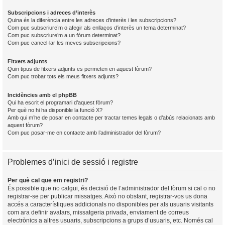
Subscripcions i adreces d’interès
Quina és la diferència entre les adreces d’interès i les subscripcions?
Com puc subscriure’m o afegir als enllaços d’interès un tema determinat?
Com puc subscriure’m a un fòrum determinat?
Com puc cancel·lar les meves subscripcions?
Fitxers adjunts
Quin tipus de fitxers adjunts es permeten en aquest fòrum?
Com puc trobar tots els meus fitxers adjunts?
Incidències amb el phpBB
Qui ha escrit el programari d’aquest fòrum?
Per què no hi ha disponible la funció X?
Amb qui m’he de posar en contacte per tractar temes legals o d’abús relacionats amb
aquest fòrum?
Com puc posar-me en contacte amb l’administrador del fòrum?
Problemes d’inici de sessió i registre
Per què cal que em registri?
És possible que no calgui, és decisió de l’administrador del fòrum si cal o no
registrar-se per publicar missatges. Això no obstant, registrar-vos us dona
accés a característiques addicionals no disponibles per als usuaris visitants
com ara definir avatars, missatgeria privada, enviament de correus
electrònics a altres usuaris, subscripcions a grups d’usuaris, etc. Només cal