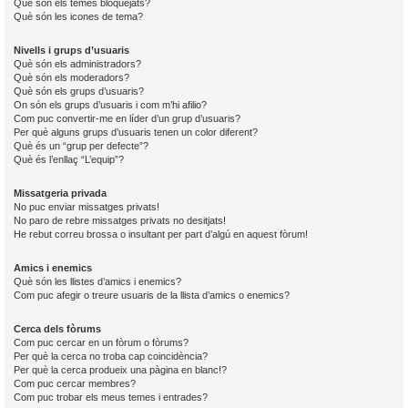
Què són els temes bloquejats?
Què són les icones de tema?
Nivells i grups d’usuaris
Què són els administradors?
Què són els moderadors?
Què són els grups d’usuaris?
On són els grups d’usuaris i com m’hi afilio?
Com puc convertir-me en líder d’un grup d’usuaris?
Per què alguns grups d’usuaris tenen un color diferent?
Què és un “grup per defecte”?
Què és l’enllaç “L’equip”?
Missatgeria privada
No puc enviar missatges privats!
No paro de rebre missatges privats no desitjats!
He rebut correu brossa o insultant per part d’algú en aquest fòrum!
Amics i enemics
Què són les llistes d’amics i enemics?
Com puc afegir o treure usuaris de la llista d’amics o enemics?
Cerca dels fòrums
Com puc cercar en un fòrum o fòrums?
Per què la cerca no troba cap coincidència?
Per què la cerca produeix una pàgina en blanc!?
Com puc cercar membres?
Com puc trobar els meus temes i entrades?