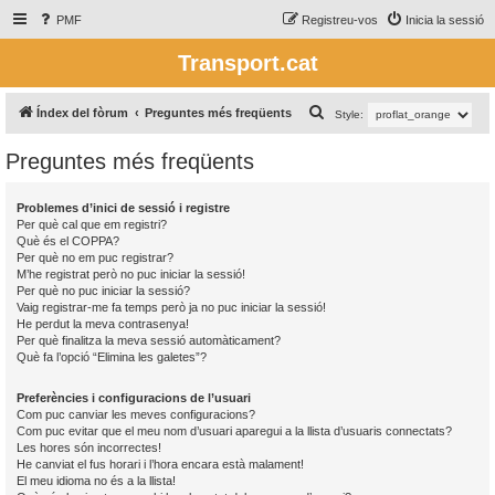
PMF
Registreu-vos
Inicia la sessió
Transport.cat
C
Índex del fòrum
Preguntes més freqüents
Style:
e
Preguntes més freqüents
r
c
Problemes d’inici de sessió i registre
a
Per què cal que em registri?
Què és el COPPA?
Per què no em puc registrar?
M’he registrat però no puc iniciar la sessió!
Per què no puc iniciar la sessió?
Vaig registrar-me fa temps però ja no puc iniciar la sessió!
He perdut la meva contrasenya!
Per què finalitza la meva sessió automàticament?
Què fa l’opció “Elimina les galetes”?
Preferències i configuracions de l’usuari
Com puc canviar les meves configuracions?
Com puc evitar que el meu nom d’usuari aparegui a la llista d’usuaris connectats?
Les hores són incorrectes!
He canviat el fus horari i l’hora encara està malament!
El meu idioma no és a la llista!