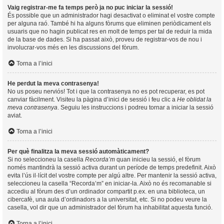
Vaig registrar-me fa temps però ja no puc iniciar la sessió!
És possible que un administrador hagi desactivat o eliminat el vostre compte
per alguna raó. També hi ha alguns fòrums que eliminen periòdicament els
usuaris que no hagin publicat res en molt de temps per tal de reduir la mida
de la base de dades. Si ha passat això, proveu de registrar-vos de nou i
involucrar-vos més en les discussions del fòrum.
Torna a l’inici
He perdut la meva contrasenya!
No us poseu nerviós! Tot i que la contrasenya no es pot recuperar, es pot
canviar fàcilment. Visiteu la pàgina d’inici de sessió i feu clic a
He oblidat la
meva contrasenya
. Seguiu les instruccions i podreu tornar a iniciar la sessió
aviat.
Torna a l’inici
Per què finalitza la meva sessió automàticament?
Si no seleccioneu la casella
Recorda’m
quan inicieu la sessió, el fòrum
només mantindrà la sessió activa durant un període de temps predefinit. Això
evita l’ús il·lícit del vostre compte per algú altre. Per mantenir la sessió activa,
seleccioneu la casella “Recorda’m” en iniciar-la. Això no és recomanable si
accediu al fòrum des d’un ordinador compartit p.ex. en una biblioteca, un
cibercafè, una aula d’ordinadors a la universitat, etc. Si no podeu veure la
casella, vol dir que un administrador del fòrum ha inhabilitat aquesta funció.
Torna a l’inici