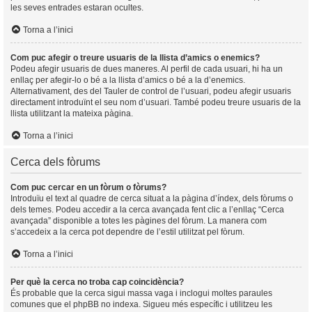
les seves entrades estaran ocultes.
Torna a l’inici
Com puc afegir o treure usuaris de la llista d’amics o enemics?
Podeu afegir usuaris de dues maneres. Al perfil de cada usuari, hi ha un
enllaç per afegir-lo o bé a la llista d’amics o bé a la d’enemics.
Alternativament, des del Tauler de control de l’usuari, podeu afegir usuaris
directament introduïnt el seu nom d’usuari. També podeu treure usuaris de la
llista utilitzant la mateixa pàgina.
Torna a l’inici
Cerca dels fòrums
Com puc cercar en un fòrum o fòrums?
Introduïu el text al quadre de cerca situat a la pàgina d’índex, dels fòrums o
dels temes. Podeu accedir a la cerca avançada fent clic a l’enllaç “Cerca
avançada” disponible a totes les pàgines del fòrum. La manera com
s’accedeix a la cerca pot dependre de l’estil utilitzat pel fòrum.
Torna a l’inici
Per què la cerca no troba cap coincidència?
És probable que la cerca sigui massa vaga i inclogui moltes paraules
comunes que el phpBB no indexa. Sigueu més específic i utilitzeu les