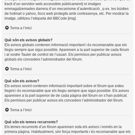
tracti d’un servidor web accessible públicament) ni imatges
emmagatzemades darrera d’un mecanisme d’autenticació , p.ex. les bústies
de hotmail o yahoo, llocs web protegits amb contrasenya, etc. Per mostrar la
imatge, utilitzeu l’etiqueta del BBCode [img].
Torna a l’inici
Què són els avisos globals?
Els avisos globals contenen informació important i és recomanable que els
llegiu sempre que sigui possible. Apareixen a la part superior de cada fòrum
i al vostre Tauler de control de l’usuari. Els permisos per publicar avisos
globals els concedeix l’administrador del fòrum.
Torna a l’inici
Què són els avisos?
Els avisos sovint contenen informació important sobre el fòrum que esteu
llegint i és recomanable que els llegiu sempre que sigui possible. Els avisos
apareixen a la part superior de de cada pàgina del fòrum on s’han publicat.
Els permisos per publicar avisos els concedeix l’administrador del fòrum.
Torna a l’inici
Què són els temes recurrents?
Els temes recurrents d’un fòrum apareixen sota els avisos i només en la
primera pàgina. Habitualment, són força importants i és recomanable que els