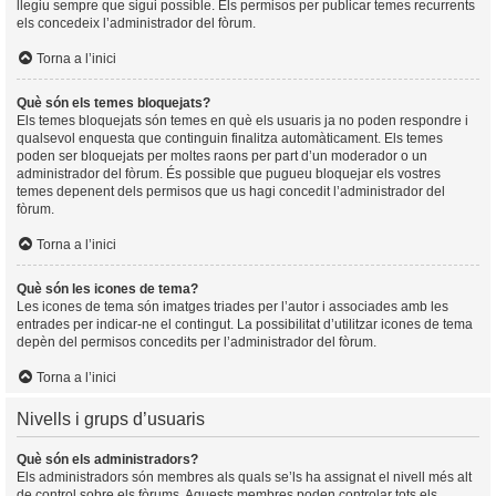
llegiu sempre que sigui possible. Els permisos per publicar temes recurrents
els concedeix l’administrador del fòrum.
Torna a l’inici
Què són els temes bloquejats?
Els temes bloquejats són temes en què els usuaris ja no poden respondre i
qualsevol enquesta que continguin finalitza automàticament. Els temes
poden ser bloquejats per moltes raons per part d’un moderador o un
administrador del fòrum. És possible que pugueu bloquejar els vostres
temes depenent dels permisos que us hagi concedit l’administrador del
fòrum.
Torna a l’inici
Què són les icones de tema?
Les icones de tema són imatges triades per l’autor i associades amb les
entrades per indicar-ne el contingut. La possibilitat d’utilitzar icones de tema
depèn del permisos concedits per l’administrador del fòrum.
Torna a l’inici
Nivells i grups d’usuaris
Què són els administradors?
Els administradors són membres als quals se’ls ha assignat el nivell més alt
de control sobre els fòrums. Aquests membres poden controlar tots els