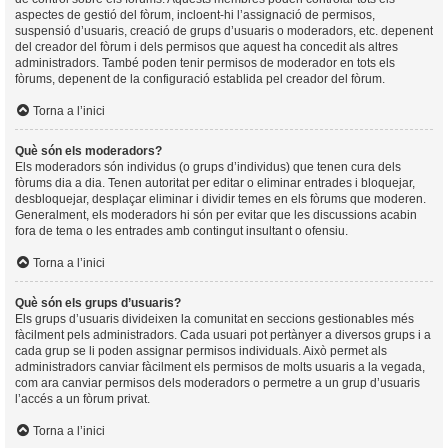
aspectes de gestió del fòrum, incloent-hi l’assignació de permisos,
suspensió d’usuaris, creació de grups d’usuaris o moderadors, etc. depenent
del creador del fòrum i dels permisos que aquest ha concedit als altres
administradors. També poden tenir permisos de moderador en tots els
fòrums, depenent de la configuració establida pel creador del fòrum.
Torna a l’inici
Què són els moderadors?
Els moderadors són individus (o grups d’individus) que tenen cura dels
fòrums dia a dia. Tenen autoritat per editar o eliminar entrades i bloquejar,
desbloquejar, desplaçar eliminar i dividir temes en els fòrums que moderen.
Generalment, els moderadors hi són per evitar que les discussions acabin
fora de tema o les entrades amb contingut insultant o ofensiu.
Torna a l’inici
Què són els grups d’usuaris?
Els grups d’usuaris divideixen la comunitat en seccions gestionables més
fàcilment pels administradors. Cada usuari pot pertànyer a diversos grups i a
cada grup se li poden assignar permisos individuals. Això permet als
administradors canviar fàcilment els permisos de molts usuaris a la vegada,
com ara canviar permisos dels moderadors o permetre a un grup d’usuaris
l’accés a un fòrum privat.
Torna a l’inici