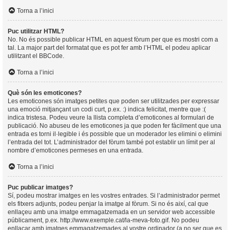
Torna a l’inici
Puc utilitzar HTML?
No. No és possible publicar HTML en aquest fòrum per que es mostri com a
tal. La major part del formatat que es pot fer amb l’HTML el podeu aplicar
utilitzant el BBCode.
Torna a l’inici
Què són les emoticones?
Les emoticones són imatges petites que poden ser utilitzades per expressar
una emoció mitjançant un codi curt, p.ex. :) indica felicitat, mentre que :(
indica tristesa. Podeu veure la llista completa d’emoticones al formulari de
publicació. No abuseu de les emoticones ja que poden fer fàcilment que una
entrada es torni il·legible i és possible que un moderador les elimini o elimini
l’entrada del tot. L’administrador del fòrum també pot establir un límit per al
nombre d’emoticones permeses en una entrada.
Torna a l’inici
Puc publicar imatges?
Sí, podeu mostrar imatges en les vostres entrades. Si l’administrador permet
els fitxers adjunts, podeu penjar la imatge al fòrum. Si no és així, cal que
enllaçeu amb una imatge emmagatzemada en un servidor web accessible
públicament, p.ex. http://www.exemple.cat/la-meva-foto.gif. No podeu
enllaçar amb imatges emmagatzemades al vostre ordinador (a no ser que es