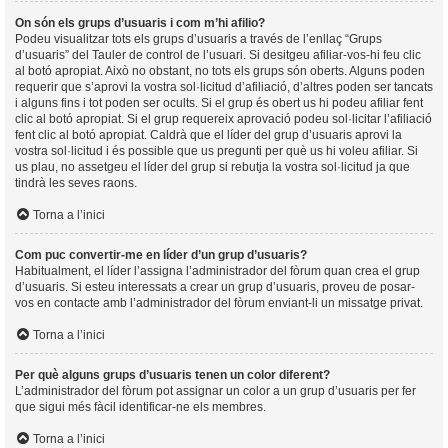
On són els grups d’usuaris i com m’hi afilio?
Podeu visualitzar tots els grups d’usuaris a través de l’enllaç “Grups
d’usuaris” del Tauler de control de l’usuari. Si desitgeu afiliar-vos-hi feu clic
al botó apropiat. Això no obstant, no tots els grups són oberts. Alguns poden
requerir que s’aprovi la vostra sol·licitud d’afiliació, d’altres poden ser tancats
i alguns fins i tot poden ser ocults. Si el grup és obert us hi podeu afiliar fent
clic al botó apropiat. Si el grup requereix aprovació podeu sol·licitar l’afiliació
fent clic al botó apropiat. Caldrà que el líder del grup d’usuaris aprovi la
vostra sol·licitud i és possible que us pregunti per què us hi voleu afiliar. Si
us plau, no assetgeu el líder del grup si rebutja la vostra sol·licitud ja que
tindrà les seves raons.
Torna a l’inici
Com puc convertir-me en líder d’un grup d’usuaris?
Habitualment, el líder l’assigna l’administrador del fòrum quan crea el grup
d’usuaris. Si esteu interessats a crear un grup d’usuaris, proveu de posar-
vos en contacte amb l’administrador del fòrum enviant-li un missatge privat.
Torna a l’inici
Per què alguns grups d’usuaris tenen un color diferent?
L’administrador del fòrum pot assignar un color a un grup d’usuaris per fer
que sigui més fàcil identificar-ne els membres.
Torna a l’inici