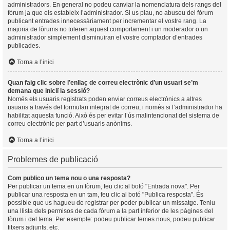
administradors. En general no podeu canviar la nomenclatura dels rangs del
fòrum ja que els estableix l’administrador. Si us plau, no abuseu del fòrum
publicant entrades innecessàriament per incrementar el vostre rang. La
majoria de fòrums no toleren aquest comportament i un moderador o un
administrador simplement disminuiran el vostre comptador d’entrades
publicades.
Torna a l’inici
Quan faig clic sobre l’enllaç de correu electrònic d’un usuari se’m
demana que iniciï la sessió?
Només els usuaris registrats poden enviar correus electrònics a altres
usuaris a través del formulari integrat de correu, i només si l’administrador ha
habilitat aquesta funció. Això és per evitar l’ús malintencionat del sistema de
correu electrònic per part d’usuaris anònims.
Torna a l’inici
Problemes de publicació
Com publico un tema nou o una resposta?
Per publicar un tema en un fòrum, feu clic al botó "Entrada nova". Per
publicar una resposta en un tam, feu clic al botó "Publica resposta". És
possible que us hagueu de registrar per poder publicar un missatge. Teniu
una llista dels permisos de cada fòrum a la part inferior de les pàgines del
fòrum i del tema. Per exemple: podeu publicar temes nous, podeu publicar
fitxers adjunts, etc.