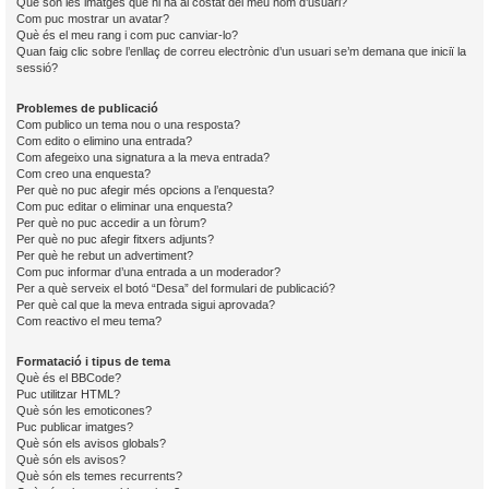
Què són les imatges que hi ha al costat del meu nom d’usuari?
Com puc mostrar un avatar?
Què és el meu rang i com puc canviar-lo?
Quan faig clic sobre l’enllaç de correu electrònic d’un usuari se’m demana que iniciï la
sessió?
Problemes de publicació
Com publico un tema nou o una resposta?
Com edito o elimino una entrada?
Com afegeixo una signatura a la meva entrada?
Com creo una enquesta?
Per què no puc afegir més opcions a l’enquesta?
Com puc editar o eliminar una enquesta?
Per què no puc accedir a un fòrum?
Per què no puc afegir fitxers adjunts?
Per què he rebut un advertiment?
Com puc informar d’una entrada a un moderador?
Per a què serveix el botó “Desa” del formulari de publicació?
Per què cal que la meva entrada sigui aprovada?
Com reactivo el meu tema?
Formatació i tipus de tema
Què és el BBCode?
Puc utilitzar HTML?
Què són les emoticones?
Puc publicar imatges?
Què són els avisos globals?
Què són els avisos?
Què són els temes recurrents?