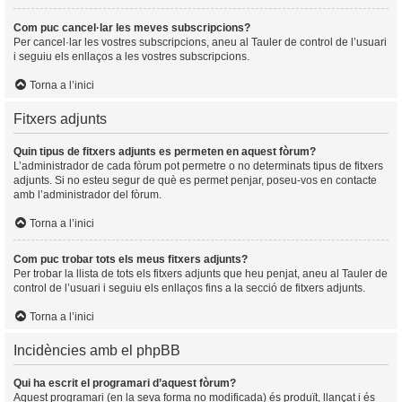
Com puc cancel·lar les meves subscripcions?
Per cancel·lar les vostres subscripcions, aneu al Tauler de control de l’usuari
i seguiu els enllaços a les vostres subscripcions.
Torna a l’inici
Fitxers adjunts
Quin tipus de fitxers adjunts es permeten en aquest fòrum?
L’administrador de cada fòrum pot permetre o no determinats tipus de fitxers
adjunts. Si no esteu segur de què es permet penjar, poseu-vos en contacte
amb l’administrador del fòrum.
Torna a l’inici
Com puc trobar tots els meus fitxers adjunts?
Per trobar la llista de tots els fitxers adjunts que heu penjat, aneu al Tauler de
control de l’usuari i seguiu els enllaços fins a la secció de fitxers adjunts.
Torna a l’inici
Incidències amb el phpBB
Qui ha escrit el programari d’aquest fòrum?
Aquest programari (en la seva forma no modificada) és produït, llançat i és