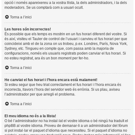
opció i només apareixereu a la vostra llista, la dels administradors, i la dels
moderadors. Se us comptarà com a usuari ocult.
Torna a l’inici
Les hores són incorrectes!
És possible que els temps es mostrin en un fus horari diferent del vostre. Si
és així, visiteu el Tauler de control de l’usuari i canvieu el fus horari per que
coincideixi amb el de la zona on us trobeu, p.ex. Londres, París, Nova York,
Sydney, etc. Tingueu en compte que, com passa amb la majoria de
configuracions, només els usuaris registrats poden canviar el fus horari. Si
no esteu registrat, ara és un bon moment per fer-ho.
Torna a l’inici
He canviat el fus horari i l’hora encara està malament!
Si esteu segur que heu triat correctament el fus horari i l’hora encara és
incorrecta, llavors l’hora del servidor web és errònia. Si us plau, aviseu
l’administrador per que arregli el problema.
Torna a l’inici
El meu idioma no és a la llista!
O bé l’administrador no ha instal·lat el vostre idioma o bé ningú ha traduït el
phpBB al vostre idioma. Proveu de demanar-li a un administrador del fòrum
si pot instal·lar el paquet d’idioma que necessiteu. Si el paquet d’idioma no