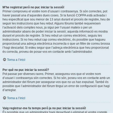
M’he registrat però no puc iniciar la sessió!
Primer comproveu el vostre nom d’usuari i contrasenya. Si són correctes, pot
haver passat una d’aquestes dues coses. Si la funció COPPA està activada i
heu especificat que sou menor de 13 anys durant el procés de registre, heu de
seguir les instruccions que heu rebut. Alguns fòrums també requereixen
l’activació dels comptes nous, ja sigui per l’usuari mateix o per un
administrador abans de poder iniciar la sessió; aquesta informació es mostra
durant el procés de registre. Si heu rebut un correu electrònic, seguiu les
instruccions. Si no heu rebut cap correu electrònic, és possible que hagueu
proporcionat una adreça electrònica incorrecta o que un filtre de correu brossa
l’hagi descartat. Si esteu segur que l’adreça electrònica que heu proporcionat
és correcta, proveu de posar-vos en contacte amb l’administrador.
Torna a l’inici
Per què no puc iniciar la sessió?
Pot passar per diverses raons. Primer, assegureu-vos que el vostre nom
d’usuari i contrasenya són correctes. Si ho són, poseu-vos en contacte amb un
administrador del fòrum per assegurar-vos que no us han expulsat. També és
possible que l’administrador del fòrum tingui un error de configuració que hagi
d’arreglar.
Torna a l’inici
Vaig registrar-me fa temps però ja no puc iniciar la sessió!
És possible que un administrador hagi desactivat o eliminat el vostre compte