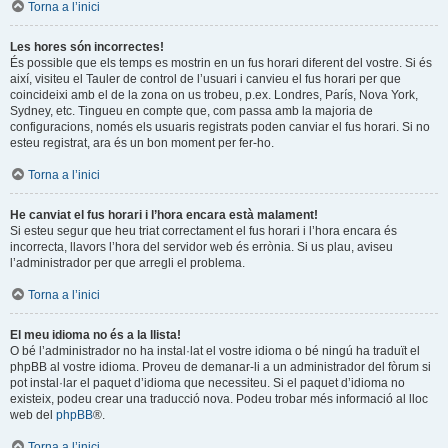
Torna a l’inici
Les hores són incorrectes!
És possible que els temps es mostrin en un fus horari diferent del vostre. Si és
així, visiteu el Tauler de control de l’usuari i canvieu el fus horari per que
coincideixi amb el de la zona on us trobeu, p.ex. Londres, París, Nova York,
Sydney, etc. Tingueu en compte que, com passa amb la majoria de
configuracions, només els usuaris registrats poden canviar el fus horari. Si no
esteu registrat, ara és un bon moment per fer-ho.
Torna a l’inici
He canviat el fus horari i l’hora encara està malament!
Si esteu segur que heu triat correctament el fus horari i l’hora encara és
incorrecta, llavors l’hora del servidor web és errònia. Si us plau, aviseu
l’administrador per que arregli el problema.
Torna a l’inici
El meu idioma no és a la llista!
O bé l’administrador no ha instal·lat el vostre idioma o bé ningú ha traduït el
phpBB al vostre idioma. Proveu de demanar-li a un administrador del fòrum si
pot instal·lar el paquet d’idioma que necessiteu. Si el paquet d’idioma no
existeix, podeu crear una traducció nova. Podeu trobar més informació al lloc
web del
phpBB
®.
Torna a l’inici