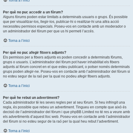
Torna a l’inici
Per què no puc accedir a un fòrum?
Alguns fòrums poden estar limitats a determinats usuaris o grups. És possible
que per visualitzar-los, llegir-los, publicar-hi o realitzar-hi una altra acció
necessiteu permisos especials. Poseu-vos en contacte amb un moderador o
un administrador del fòrum per que us hi permeti l’accés.
Torna a l’inici
Per què no puc afegir fitxers adjunts?
Els permisos per a fitxers adjunts es poden concedir a determinats fòrums,
grups o usuaris. L’administrador del fòrum pot haver inhabilitat els fitxers
adjunts al fòrum concret en el que esteu publicant, o potser només determinats
grups poden afegir-ne. Poseu-vos en contacte amb l’administrador del fòrum si
no esteu segur de la raó per la qual no podeu afegir fitxers adjunts.
Torna a l’inici
Per què he rebut un advertiment?
Cada administrador té les seves regles per al seu fòrum. Si heu infringit una
regla, és possible que rebeu un advertiment. Tingueu en compte que això és
decisió de l’administrador del fòrum i que phpBB Limited no té res a veure amb
els advertiments d’aquest lloc web. Poseu-vos en contacte amb l’administrador
del fòrum si no esteu segur de la raó per la qual heu rebut l’advertiment.
Torna a l’inici