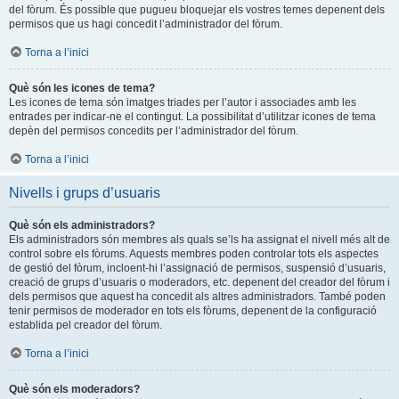
del fòrum. És possible que pugueu bloquejar els vostres temes depenent dels
permisos que us hagi concedit l’administrador del fòrum.
Torna a l’inici
Què són les icones de tema?
Les icones de tema són imatges triades per l’autor i associades amb les
entrades per indicar-ne el contingut. La possibilitat d’utilitzar icones de tema
depèn del permisos concedits per l’administrador del fòrum.
Torna a l’inici
Nivells i grups d’usuaris
Què són els administradors?
Els administradors són membres als quals se’ls ha assignat el nivell més alt de
control sobre els fòrums. Aquests membres poden controlar tots els aspectes
de gestió del fòrum, incloent-hi l’assignació de permisos, suspensió d’usuaris,
creació de grups d’usuaris o moderadors, etc. depenent del creador del fòrum i
dels permisos que aquest ha concedit als altres administradors. També poden
tenir permisos de moderador en tots els fòrums, depenent de la configuració
establida pel creador del fòrum.
Torna a l’inici
Què són els moderadors?