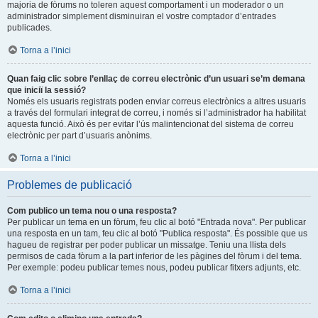
majoria de fòrums no toleren aquest comportament i un moderador o un
administrador simplement disminuiran el vostre comptador d’entrades
publicades.
Torna a l’inici
Quan faig clic sobre l’enllaç de correu electrònic d’un usuari se’m demana
que iniciï la sessió?
Només els usuaris registrats poden enviar correus electrònics a altres usuaris
a través del formulari integrat de correu, i només si l’administrador ha habilitat
aquesta funció. Això és per evitar l’ús malintencionat del sistema de correu
electrònic per part d’usuaris anònims.
Torna a l’inici
Problemes de publicació
Com publico un tema nou o una resposta?
Per publicar un tema en un fòrum, feu clic al botó "Entrada nova". Per publicar
una resposta en un tam, feu clic al botó "Publica resposta". És possible que us
hagueu de registrar per poder publicar un missatge. Teniu una llista dels
permisos de cada fòrum a la part inferior de les pàgines del fòrum i del tema.
Per exemple: podeu publicar temes nous, podeu publicar fitxers adjunts, etc.
Torna a l’inici