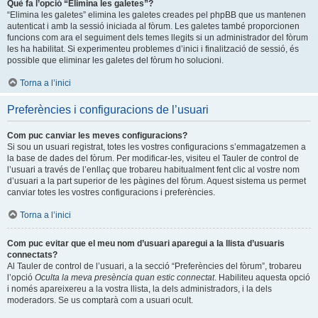
Què fa l’opció “Elimina les galetes”?
“Elimina les galetes” elimina les galetes creades pel phpBB que us mantenen
autenticat i amb la sessió iniciada al fòrum. Les galetes també proporcionen
funcions com ara el seguiment dels temes llegits si un administrador del fòrum
les ha habilitat. Si experimenteu problemes d’inici i finalització de sessió, és
possible que eliminar les galetes del fòrum ho solucioni.
Torna a l’inici
Preferències i configuracions de l’usuari
Com puc canviar les meves configuracions?
Si sou un usuari registrat, totes les vostres configuracions s’emmagatzemen a
la base de dades del fòrum. Per modificar-les, visiteu el Tauler de control de
l’usuari a través de l’enllaç que trobareu habitualment fent clic al vostre nom
d’usuari a la part superior de les pàgines del fòrum. Aquest sistema us permet
canviar totes les vostres configuracions i preferències.
Torna a l’inici
Com puc evitar que el meu nom d’usuari aparegui a la llista d’usuaris
connectats?
Al Tauler de control de l’usuari, a la secció “Preferències del fòrum”, trobareu
l’opció
Oculta la meva presència quan estic connectat
. Habiliteu aquesta opció
i només apareixereu a la vostra llista, la dels administradors, i la dels
moderadors. Se us comptarà com a usuari ocult.