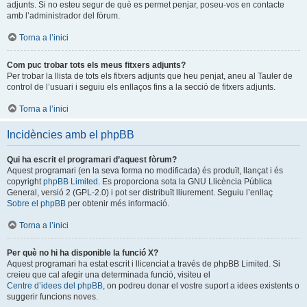
adjunts. Si no esteu segur de què es permet penjar, poseu-vos en contacte
amb l’administrador del fòrum.
Torna a l’inici
Com puc trobar tots els meus fitxers adjunts?
Per trobar la llista de tots els fitxers adjunts que heu penjat, aneu al Tauler de
control de l’usuari i seguiu els enllaços fins a la secció de fitxers adjunts.
Torna a l’inici
Incidències amb el phpBB
Qui ha escrit el programari d’aquest fòrum?
Aquest programari (en la seva forma no modificada) és produït, llançat i és
copyright
phpBB Limited
. Es proporciona sota la GNU Llicència Pública
General, versió 2 (GPL-2.0) i pot ser distribuït lliurement. Seguiu l’enllaç
Sobre el phpBB
per obtenir més informació.
Torna a l’inici
Per què no hi ha disponible la funció X?
Aquest programari ha estat escrit i llicenciat a través de phpBB Limited. Si
creieu que cal afegir una determinada funció, visiteu el
Centre d’idees del phpBB
, on podreu donar el vostre suport a idees existents o
suggerir funcions noves.