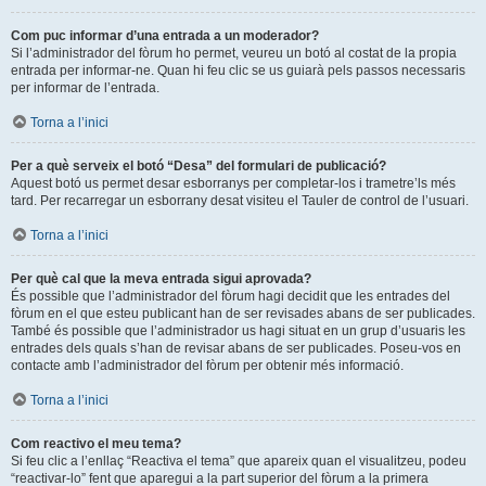
Com puc informar d’una entrada a un moderador?
Si l’administrador del fòrum ho permet, veureu un botó al costat de la propia
entrada per informar-ne. Quan hi feu clic se us guiarà pels passos necessaris
per informar de l’entrada.
Torna a l’inici
Per a què serveix el botó “Desa” del formulari de publicació?
Aquest botó us permet desar esborranys per completar-los i trametre’ls més
tard. Per recarregar un esborrany desat visiteu el Tauler de control de l’usuari.
Torna a l’inici
Per què cal que la meva entrada sigui aprovada?
És possible que l’administrador del fòrum hagi decidit que les entrades del
fòrum en el que esteu publicant han de ser revisades abans de ser publicades.
També és possible que l’administrador us hagi situat en un grup d’usuaris les
entrades dels quals s’han de revisar abans de ser publicades. Poseu-vos en
contacte amb l’administrador del fòrum per obtenir més informació.
Torna a l’inici
Com reactivo el meu tema?
Si feu clic a l’enllaç “Reactiva el tema” que apareix quan el visualitzeu, podeu
“reactivar-lo” fent que aparegui a la part superior del fòrum a la primera