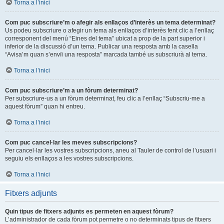
Torna a l’inici
Com puc subscriure’m o afegir als enllaços d’interès un tema determinat?
Us podeu subscriure o afegir un tema als enllaços d’interès fent clic a l’enllaç
corresponent del menú “Eines del tema” ubicat a prop de la part superior i
inferior de la discussió d’un tema. Publicar una resposta amb la casella
“Avisa’m quan s’envïi una resposta” marcada també us subscriurà al tema.
Torna a l’inici
Com puc subscriure’m a un fòrum determinat?
Per subscriure-us a un fòrum determinat, feu clic a l’enllaç “Subscriu-me a
aquest fòrum” quan hi entreu.
Torna a l’inici
Com puc cancel·lar les meves subscripcions?
Per cancel·lar les vostres subscripcions, aneu al Tauler de control de l’usuari i
seguiu els enllaços a les vostres subscripcions.
Torna a l’inici
Fitxers adjunts
Quin tipus de fitxers adjunts es permeten en aquest fòrum?
L’administrador de cada fòrum pot permetre o no determinats tipus de fitxers