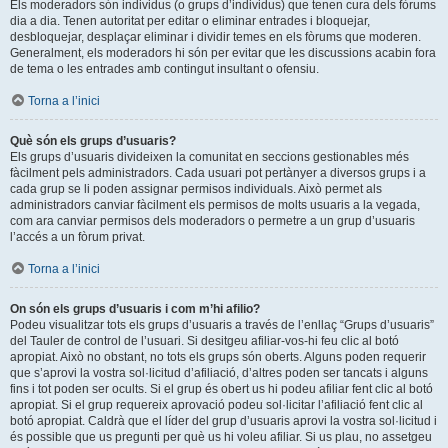
Els moderadors són individus (o grups d’individus) que tenen cura dels fòrums
dia a dia. Tenen autoritat per editar o eliminar entrades i bloquejar,
desbloquejar, desplaçar eliminar i dividir temes en els fòrums que moderen.
Generalment, els moderadors hi són per evitar que les discussions acabin fora
de tema o les entrades amb contingut insultant o ofensiu.
Torna a l’inici
Què són els grups d’usuaris?
Els grups d’usuaris divideixen la comunitat en seccions gestionables més
fàcilment pels administradors. Cada usuari pot pertànyer a diversos grups i a
cada grup se li poden assignar permisos individuals. Això permet als
administradors canviar fàcilment els permisos de molts usuaris a la vegada,
com ara canviar permisos dels moderadors o permetre a un grup d’usuaris
l’accés a un fòrum privat.
Torna a l’inici
On són els grups d’usuaris i com m’hi afilio?
Podeu visualitzar tots els grups d’usuaris a través de l’enllaç “Grups d’usuaris”
del Tauler de control de l’usuari. Si desitgeu afiliar-vos-hi feu clic al botó
apropiat. Això no obstant, no tots els grups són oberts. Alguns poden requerir
que s’aprovi la vostra sol·licitud d’afiliació, d’altres poden ser tancats i alguns
fins i tot poden ser ocults. Si el grup és obert us hi podeu afiliar fent clic al botó
apropiat. Si el grup requereix aprovació podeu sol·licitar l’afiliació fent clic al
botó apropiat. Caldrà que el líder del grup d’usuaris aprovi la vostra sol·licitud i
és possible que us pregunti per què us hi voleu afiliar. Si us plau, no assetgeu