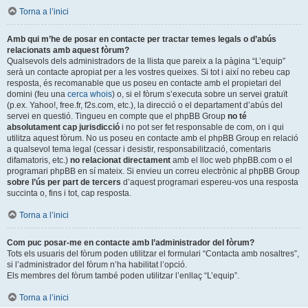
Torna a l’inici
Amb qui m’he de posar en contacte per tractar temes legals o d’abús
relacionats amb aquest fòrum?
Qualsevols dels administradors de la llista que pareix a la pàgina “L’equip”
serà un contacte apropiat per a les vostres queixes. Si tot i així no rebeu cap
resposta, és recomanable que us poseu en contacte amb el propietari del
domini (feu una
cerca whois
) o, si el fòrum s’executa sobre un servei gratuït
(p.ex. Yahoo!, free.fr, f2s.com, etc.), la direcció o el departament d’abús del
servei en questió. Tingueu en compte que el phpBB Group
no té
absolutament cap jurisdicció
i no pot ser fet responsable de com, on i qui
utilitza aquest fòrum. No us poseu en contacte amb el phpBB Group en relació
a qualsevol tema legal (cessar i desistir, responsabilització, comentaris
difamatoris, etc.)
no relacionat directament
amb el lloc web phpBB.com o el
programari phpBB en sí mateix. Si envieu un correu electrònic al phpBB Group
sobre l’ús per part de tercers
d’aquest programari espereu-vos una resposta
succinta o, fins i tot, cap resposta.
Torna a l’inici
Com puc posar-me en contacte amb l’administrador del fòrum?
Tots els usuaris del fòrum poden utilitzar el formulari “Contacta amb nosaltres”,
si l’administrador del fòrum n’ha habilitat l’opció.
Els membres del fòrum també poden utilitzar l’enllaç “L’equip”.
Torna a l’inici