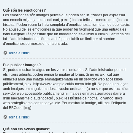
Què són les emoticones?
Les emoticones són imatges petites que poden ser utilitzades per expressar
una emoció mitjançant un codi curt, p.ex. :) indica felicitat, mentre que :( indica
tristesa. Podeu veure la llista completa d’emoticones al formulari de publicació.
No abuseu de les emoticones ja que poden fer fàcilment que una entrada es
torni il·legible i és possible que un moderador les elimini o elimini l’entrada del
tot. L’administrador del fòrum també pot establir un límit per al nombre
d’emoticones permeses en una entrada.
Torna a l’inici
Puc publicar imatges?
Sí, podeu mostrar imatges en les vostres entrades. Si l’administrador permet
els fitxers adjunts, podeu penjar la imatge al fòrum. Si no és així, cal que
enllaçeu amb una imatge emmagatzemada en un servidor web accessible
públicament, p.ex. http://www.exemple.cat/la-meva-foto.gif. No podeu enllaçar
amb imatges emmagatzemades al vostre ordinador (a no ser que es tracti d’un
servidor web accessible públicament) ni imatges emmagatzemades darrera
d’un mecanisme d’autenticació , p.ex. les bústies de hotmail o yahoo, llocs
web protegits amb contrasenya, etc. Per mostrar la imatge, utilitzeu l’etiqueta
del BBCode [img].
Torna a l’inici
Què són els avisos globals?