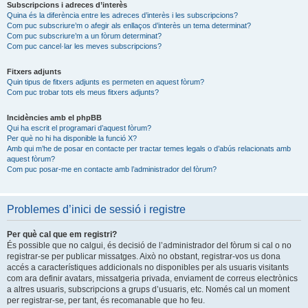
Subscripcions i adreces d’interès
Quina és la diferència entre les adreces d’interès i les subscripcions?
Com puc subscriure’m o afegir als enllaços d’interès un tema determinat?
Com puc subscriure’m a un fòrum determinat?
Com puc cancel·lar les meves subscripcions?
Fitxers adjunts
Quin tipus de fitxers adjunts es permeten en aquest fòrum?
Com puc trobar tots els meus fitxers adjunts?
Incidències amb el phpBB
Qui ha escrit el programari d’aquest fòrum?
Per què no hi ha disponible la funció X?
Amb qui m’he de posar en contacte per tractar temes legals o d’abús relacionats amb
aquest fòrum?
Com puc posar-me en contacte amb l’administrador del fòrum?
Problemes d’inici de sessió i registre
Per què cal que em registri?
És possible que no calgui, és decisió de l’administrador del fòrum si cal o no
registrar-se per publicar missatges. Això no obstant, registrar-vos us dona
accés a característiques addicionals no disponibles per als usuaris visitants
com ara definir avatars, missatgeria privada, enviament de correus electrònics
a altres usuaris, subscripcions a grups d’usuaris, etc. Només cal un moment
per registrar-se, per tant, és recomanable que ho feu.