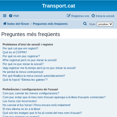
Transport.cat
PMF
Registreu-vos
Inicia la sessió
C
Índex del fòrum
Preguntes més freqüents
Style:
e
Preguntes més freqüents
r
c
Problemes d’inici de sessió i registre
Per què cal que em registri?
a
Què és el COPPA?
Per què no em puc registrar?
M’he registrat però no puc iniciar la sessió!
Per què no puc iniciar la sessió?
Vaig registrar-me fa temps però ja no puc iniciar la sessió!
He perdut la meva contrasenya!
Per què finalitza la meva sessió automàticament?
Què fa l’opció “Elimina les galetes”?
Preferències i configuracions de l’usuari
Com puc canviar les meves configuracions?
Com puc evitar que el meu nom d’usuari aparegui a la llista d’usuaris connectats?
Les hores són incorrectes!
He canviat el fus horari i l’hora encara està malament!
El meu idioma no és a la llista!
Què són les imatges que hi ha al costat del meu nom d’usuari?
Com puc mostrar un avatar?