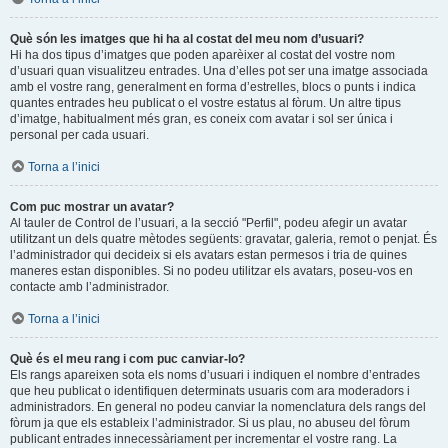
Què són les imatges que hi ha al costat del meu nom d’usuari?
Hi ha dos tipus d’imatges que poden aparèixer al costat del vostre nom
d’usuari quan visualitzeu entrades. Una d’elles pot ser una imatge associada
amb el vostre rang, generalment en forma d’estrelles, blocs o punts i indica
quantes entrades heu publicat o el vostre estatus al fòrum. Un altre tipus
d’imatge, habitualment més gran, es coneix com avatar i sol ser única i
personal per cada usuari.
Torna a l’inici
Com puc mostrar un avatar?
Al tauler de Control de l’usuari, a la secció "Perfil", podeu afegir un avatar
utilitzant un dels quatre mètodes següents: gravatar, galeria, remot o penjat. És
l’administrador qui decideix si els avatars estan permesos i tria de quines
maneres estan disponibles. Si no podeu utilitzar els avatars, poseu-vos en
contacte amb l’administrador.
Torna a l’inici
Què és el meu rang i com puc canviar-lo?
Els rangs apareixen sota els noms d’usuari i indiquen el nombre d’entrades
que heu publicat o identifiquen determinats usuaris com ara moderadors i
administradors. En general no podeu canviar la nomenclatura dels rangs del
fòrum ja que els estableix l’administrador. Si us plau, no abuseu del fòrum
publicant entrades innecessàriament per incrementar el vostre rang. La