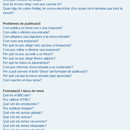
Què és el meu rang i com puc canviar-lo?
Quan faig clic sobre l’enllaç de correu electrònic d’un usuari se’m demana que iniciï la
sessió?
Problemes de publicació
Com publico un tema nou o una resposta?
Com edito o elimino una entrada?
Com afegeixo una signatura a la meva entrada?
Com creo una enquesta?
Per què no puc afegir més opcions a l’enquesta?
Com puc editar o eliminar una enquesta?
Per què no puc accedir a un fòrum?
Per què no puc afegir fitxers adjunts?
Per què he rebut un advertiment?
Com puc informar d’una entrada a un moderador?
Per a què serveix el botó “Desa” del formulari de publicació?
Per què cal que la meva entrada sigui aprovada?
Com reactivo el meu tema?
Formatació i tipus de tema
Què és el BBCode?
Puc utilitzar HTML?
Què són les emoticones?
Puc publicar imatges?
Què són els avisos globals?
Què són els avisos?
Què són els temes recurrents?
Què són els temes bloquejats?
Què són les icones de tema?