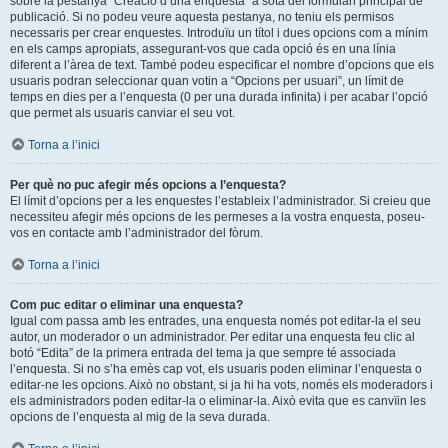
sobre la pestanya “Creació d’una enquesta” a sota del formulari principal de
publicació. Si no podeu veure aquesta pestanya, no teniu els permisos
necessaris per crear enquestes. Introduïu un títol i dues opcions com a mínim
en els camps apropiats, assegurant-vos que cada opció és en una línia
diferent a l’àrea de text. També podeu especificar el nombre d’opcions que els
usuaris podran seleccionar quan votin a “Opcions per usuari”, un límit de
temps en dies per a l’enquesta (0 per una durada infinita) i per acabar l’opció
que permet als usuaris canviar el seu vot.
Torna a l’inici
Per què no puc afegir més opcions a l’enquesta?
El límit d’opcions per a les enquestes l’estableix l’administrador. Si creieu que
necessiteu afegir més opcions de les permeses a la vostra enquesta, poseu-
vos en contacte amb l’administrador del fòrum.
Torna a l’inici
Com puc editar o eliminar una enquesta?
Igual com passa amb les entrades, una enquesta només pot editar-la el seu
autor, un moderador o un administrador. Per editar una enquesta feu clic al
botó “Edita” de la primera entrada del tema ja que sempre té associada
l’enquesta. Si no s’ha emès cap vot, els usuaris poden eliminar l’enquesta o
editar-ne les opcions. Això no obstant, si ja hi ha vots, només els moderadors i
els administradors poden editar-la o eliminar-la. Això evita que es canvïin les
opcions de l’enquesta al mig de la seva durada.