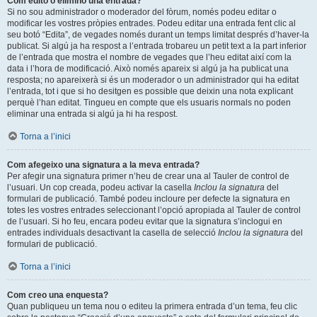
Com edito o elimino una entrada?
Si no sou administrador o moderador del fòrum, només podeu editar o
modificar les vostres pròpies entrades. Podeu editar una entrada fent clic al
seu botó “Edita”, de vegades només durant un temps limitat després d’haver-la
publicat. Si algú ja ha respost a l’entrada trobareu un petit text a la part inferior
de l’entrada que mostra el nombre de vegades que l’heu editat així com la
data i l’hora de modificació. Això només apareix si algú ja ha publicat una
resposta; no apareixerà si és un moderador o un administrador qui ha editat
l’entrada, tot i que si ho desitgen es possible que deixin una nota explicant
perquè l’han editat. Tingueu en compte que els usuaris normals no poden
eliminar una entrada si algú ja hi ha respost.
Torna a l’inici
Com afegeixo una signatura a la meva entrada?
Per afegir una signatura primer n’heu de crear una al Tauler de control de
l’usuari. Un cop creada, podeu activar la casella
Inclou la signatura
del
formulari de publicació. També podeu incloure per defecte la signatura en
totes les vostres entrades seleccionant l’opció apropiada al Tauler de control
de l’usuari. Si ho feu, encara podeu evitar que la signatura s’inclogui en
entrades individuals desactivant la casella de selecció
Inclou la signatura
del
formulari de publicació.
Torna a l’inici
Com creo una enquesta?
Quan publiqueu un tema nou o editeu la primera entrada d’un tema, feu clic