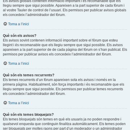
Els avisos globals contenen informació important i és recomanable que els
llegiu sempre que sigui possible. Apareixen a la part superior de cada fòrum i
al vostre Tauler de control de l’usuari. Els permisos per publicar avisos globals
els concedeix l’administrador del fòrum.
Torna a l’inici
Què són els avisos?
Els avisos sovint contenen informació important sobre el fòrum que esteu
llegint i és recomanable que els llegiu sempre que sigui possible. Els avisos
apareixen a la part superior de de cada pàgina del fòrum on s’han publicat. Els
permisos per publicar avisos els concedeix l’administrador del fòrum.
Torna a l’inici
Què són els temes recurrents?
Els temes recurrents d’un fòrum apareixen sota els avisos i només en la
primera pàgina. Habitualment, són força importants i és recomanable que els
llegiu sempre que sigui possible. Els permisos per publicar temes recurrents
els concedeix l’administrador del fòrum.
Torna a l’inici
Què són els temes bloquejats?
Els temes bloquejats són temes en què els usuaris ja no poden respondre i
qualsevol enquesta que continguin finalitza automàticament. Els temes poden
ser bloquejats per moltes raons per part d’un moderador o un administrador