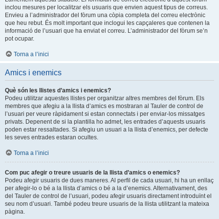
inclou mesures per localitzar els usuaris que envien aquest tipus de correus.
Envieu a l’administrador del fòrum una còpia completa del correu electrònic
que heu rebut. És molt important que inclogui les capçaleres que contenen la
informació de l’usuari que ha enviat el correu. L’administrador del fòrum se’n
pot ocupar.
Torna a l’inici
Amics i enemics
Què són les llistes d’amics i enemics?
Podeu utilitzar aquestes llistes per organitzar altres membres del fòrum. Els
membres que afegiu a la llista d’amics es mostraran al Tauler de control de
l’usuari per veure ràpidament si estan connectats i per enviar-los missatges
privats. Depenent de si la plantilla ho admet, les entrades d’aquests usuaris
poden estar ressaltades. Si afegiu un usuari a la llista d’enemics, per defecte
les seves entrades estaran ocultes.
Torna a l’inici
Com puc afegir o treure usuaris de la llista d’amics o enemics?
Podeu afegir usuaris de dues maneres. Al perfil de cada usuari, hi ha un enllaç
per afegir-lo o bé a la llista d’amics o bé a la d’enemics. Alternativament, des
del Tauler de control de l’usuari, podeu afegir usuaris directament introduïnt el
seu nom d’usuari. També podeu treure usuaris de la llista utilitzant la mateixa
pàgina.