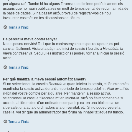
per alguna raó. També hi ha alguns fòrums que eliminen periòdicament els
usuaris que no hagin publicat res en molt de temps per tal de reduir la mida de
la base de dades. Si ha passat això, proveu de registrar-vos de nou i
involucrar-vos més en les discussions del fòrum.
Torna a l’inici
He perdut la meva contrasenya!
No us poseu nerviós! Tot i que la contrasenya no es pot recuperar, es pot
canviar fàcilment. Visiteu la pàgina d’inici de sessió i feu clic a
He oblidat la
meva contrasenya
. Seguiu les instruccions i podreu tornar a iniciar la sessió
aviat.
Torna a l’inici
Per què finalitza la meva sessió automàticament?
Si no seleccioneu la casella
Recorda’m
quan inicieu la sessió, el fòrum només
mantindrà la sessió activa durant un període de temps predefinit. Això evita l’ús
il·lícit del vostre compte per algú altre. Per mantenir la sessió activa,
seleccioneu la casella “Recorda’m” en iniciar-la. Això no és recomanable si
accediu al fòrum des d’un ordinador compartit p.ex. en una biblioteca, un
cibercafè, una aula d’ordinadors a la universitat, etc. Si no podeu veure la
casella, vol dir que un administrador del fòrum ha inhabilitat aquesta funció.
Torna a l’inici