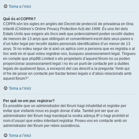
Torna a l’inici
Què és el COPPA?
COPPA són les sigles en anglès del Decret de protecció de privadesa en línia
infantil (Children’s Online Privacy Protection Act) del 1998. És una llei dels
Estats Units que exigeix als llocs web que potencialment poden recollir dades
de menors de 13 anys que obtinguin el consentiment escrit dels seus pares o
d’un tutor legal per recollir dades personals identificables d’un menor de 13
anys. Si no esteu segur de si això us aplica com a persona que es registra o al
lloc web en el qual voleu registrar-vos, busqueu assessorament legal. Tingueu
en compte que phpBB Limited o els propietaris d’aquest fòrum no us poden
proporcionar assessorament legal i no és un punt de contacte per a dubtes
legals de qualsevol tipus, a excepció del cas descrit a la pregunta “Amb qui
m’he de posar en contacte per tractar temes legals o d’abús relacionats amb
aquest fòrum?”.
Torna a l’inici
Per què no em puc registrar?
És possible que un administrador del fòrum hagi inhabilitat el registre per
evitar que visitants nous es pugin donar d’alta. També pot ser que un
administrador del fòrum hagi bandejat la vostra adreça IP o hagi prohibit el
nom d’usuari que esteu intentant registrar. Poseu-vos en contacte amb un
administrador del fòrum per rebre assistència.
Torna a l’inici