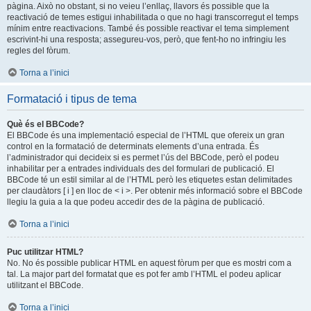
pàgina. Això no obstant, si no veieu l’enllaç, llavors és possible que la
reactivació de temes estigui inhabilitada o que no hagi transcorregut el temps
mínim entre reactivacions. També és possible reactivar el tema simplement
escrivint-hi una resposta; assegureu-vos, però, que fent-ho no infringiu les
regles del fòrum.
Torna a l’inici
Formatació i tipus de tema
Què és el BBCode?
El BBCode és una implementació especial de l’HTML que ofereix un gran
control en la formatació de determinats elements d’una entrada. És
l’administrador qui decideix si es permet l’ús del BBCode, però el podeu
inhabilitar per a entrades individuals des del formulari de publicació. El
BBCode té un estil similar al de l’HTML però les etiquetes estan delimitades
per claudàtors [ i ] en lloc de < i >. Per obtenir més informació sobre el BBCode
llegiu la guia a la que podeu accedir des de la pàgina de publicació.
Torna a l’inici
Puc utilitzar HTML?
No. No és possible publicar HTML en aquest fòrum per que es mostri com a
tal. La major part del formatat que es pot fer amb l’HTML el podeu aplicar
utilitzant el BBCode.
Torna a l’inici