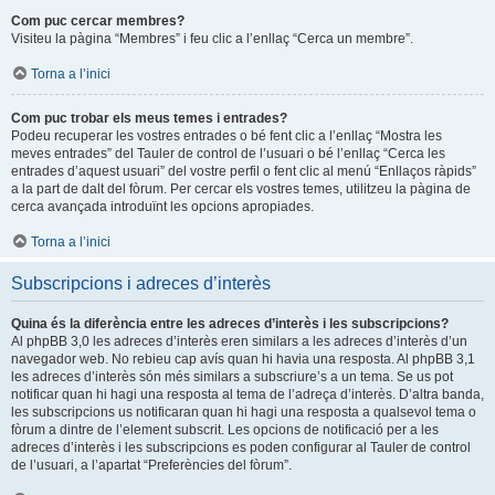
Com puc cercar membres?
Visiteu la pàgina “Membres” i feu clic a l’enllaç “Cerca un membre”.
Torna a l’inici
Com puc trobar els meus temes i entrades?
Podeu recuperar les vostres entrades o bé fent clic a l’enllaç “Mostra les
meves entrades” del Tauler de control de l’usuari o bé l’enllaç “Cerca les
entrades d’aquest usuari” del vostre perfil o fent clic al menú “Enllaços ràpids”
a la part de dalt del fòrum. Per cercar els vostres temes, utilitzeu la pàgina de
cerca avançada introduïnt les opcions apropiades.
Torna a l’inici
Subscripcions i adreces d’interès
Quina és la diferència entre les adreces d’interès i les subscripcions?
Al phpBB 3,0 les adreces d’interès eren similars a les adreces d’interès d’un
navegador web. No rebieu cap avís quan hi havia una resposta. Al phpBB 3,1
les adreces d’interès són més similars a subscriure’s a un tema. Se us pot
notificar quan hi hagi una resposta al tema de l’adreça d’interès. D’altra banda,
les subscripcions us notificaran quan hi hagi una resposta a qualsevol tema o
fòrum a dintre de l’element subscrit. Les opcions de notificació per a les
adreces d’interès i les subscripcions es poden configurar al Tauler de control
de l’usuari, a l’apartat “Preferències del fòrum”.