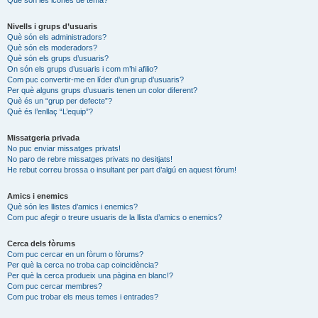
Nivells i grups d’usuaris
Què són els administradors?
Què són els moderadors?
Què són els grups d’usuaris?
On són els grups d’usuaris i com m’hi afilio?
Com puc convertir-me en líder d’un grup d’usuaris?
Per què alguns grups d’usuaris tenen un color diferent?
Què és un “grup per defecte”?
Què és l’enllaç “L’equip”?
Missatgeria privada
No puc enviar missatges privats!
No paro de rebre missatges privats no desitjats!
He rebut correu brossa o insultant per part d’algú en aquest fòrum!
Amics i enemics
Què són les llistes d’amics i enemics?
Com puc afegir o treure usuaris de la llista d’amics o enemics?
Cerca dels fòrums
Com puc cercar en un fòrum o fòrums?
Per què la cerca no troba cap coincidència?
Per què la cerca produeix una pàgina en blanc!?
Com puc cercar membres?
Com puc trobar els meus temes i entrades?