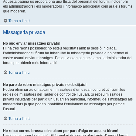
Aquesta pàgina us proporciona una llista del personal del fòrum, incloent-hi
els administradors i els moderadors i informació addicional com ara els fòrums
que moderen.
Torna a l’inici
Missatgeria privada
No puc enviar missatges privats!
Hi ha tres raons possibles: no esteu registrat i amb la sessió iniciada,
l’administrador del fòrum ha inhabilitat la missatgeria privada o no permet al
vostre usuari enviar missatges. Poseu-vos en contacte amb l’administrador del
fòrum per obtenir més informació.
Torna a l’inici
No paro de rebre missatges privats no desitjats!
Podeu eliminar automàticamen missatges d’un usuari concret utilitzant les
regles de missatges del Tauler de control de l’usuari. Si rebeu missatges
privats insultants per part d’un usuari en particular, informeu dels missatges als
moderadors ja que poden inhabilitar l’enviament de missatges per part de
l’usuari.
Torna a l’inici
He rebut correu brossa o insultant per part d’algú en aquest fòrum!
Lamentem aquesta situació. El formulari de correu electrònic d’aquest fòrum