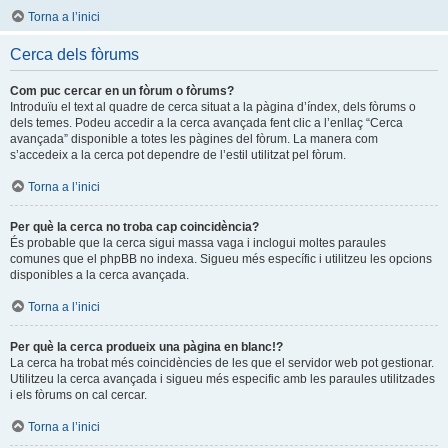
Torna a l’inici
Cerca dels fòrums
Com puc cercar en un fòrum o fòrums?
Introduïu el text al quadre de cerca situat a la pàgina d’índex, dels fòrums o
dels temes. Podeu accedir a la cerca avançada fent clic a l’enllaç “Cerca
avançada” disponible a totes les pàgines del fòrum. La manera com
s’accedeix a la cerca pot dependre de l’estil utilitzat pel fòrum.
Torna a l’inici
Per què la cerca no troba cap coincidència?
És probable que la cerca sigui massa vaga i inclogui moltes paraules
comunes que el phpBB no indexa. Sigueu més específic i utilitzeu les opcions
disponibles a la cerca avançada.
Torna a l’inici
Per què la cerca produeix una pàgina en blanc!?
La cerca ha trobat més coincidències de les que el servidor web pot gestionar.
Utilitzeu la cerca avançada i sigueu més especific amb les paraules utilitzades
i els fòrums on cal cercar.
Torna a l’inici