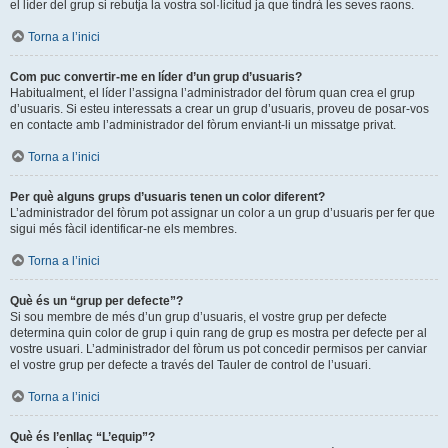
el líder del grup si rebutja la vostra sol·licitud ja que tindrà les seves raons.
Torna a l’inici
Com puc convertir-me en líder d’un grup d’usuaris?
Habitualment, el líder l’assigna l’administrador del fòrum quan crea el grup
d’usuaris. Si esteu interessats a crear un grup d’usuaris, proveu de posar-vos
en contacte amb l’administrador del fòrum enviant-li un missatge privat.
Torna a l’inici
Per què alguns grups d’usuaris tenen un color diferent?
L’administrador del fòrum pot assignar un color a un grup d’usuaris per fer que
sigui més fàcil identificar-ne els membres.
Torna a l’inici
Què és un “grup per defecte”?
Si sou membre de més d’un grup d’usuaris, el vostre grup per defecte
determina quin color de grup i quin rang de grup es mostra per defecte per al
vostre usuari. L’administrador del fòrum us pot concedir permisos per canviar
el vostre grup per defecte a través del Tauler de control de l’usuari.
Torna a l’inici
Què és l’enllaç “L’equip”?