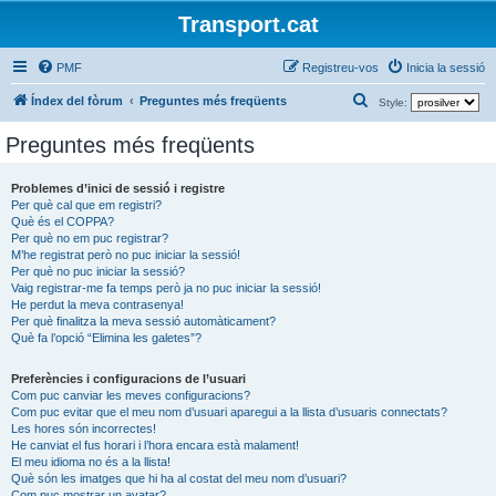
Transport.cat
PMF
Registreu-vos
Inicia la sessió
C
Índex del fòrum
Preguntes més freqüents
Style:
e
Preguntes més freqüents
r
c
Problemes d’inici de sessió i registre
Per què cal que em registri?
a
Què és el COPPA?
Per què no em puc registrar?
M’he registrat però no puc iniciar la sessió!
Per què no puc iniciar la sessió?
Vaig registrar-me fa temps però ja no puc iniciar la sessió!
He perdut la meva contrasenya!
Per què finalitza la meva sessió automàticament?
Què fa l’opció “Elimina les galetes”?
Preferències i configuracions de l’usuari
Com puc canviar les meves configuracions?
Com puc evitar que el meu nom d’usuari aparegui a la llista d’usuaris connectats?
Les hores són incorrectes!
He canviat el fus horari i l’hora encara està malament!
El meu idioma no és a la llista!
Què són les imatges que hi ha al costat del meu nom d’usuari?
Com puc mostrar un avatar?