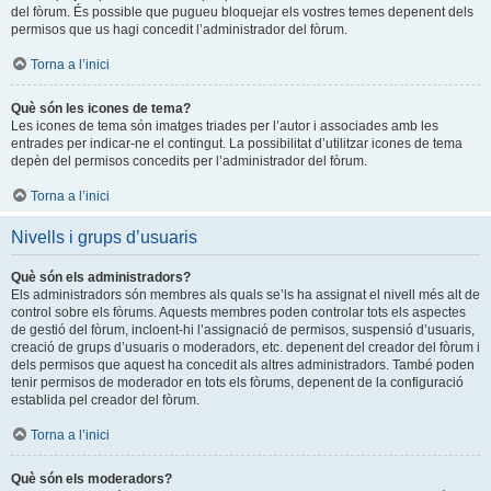
del fòrum. És possible que pugueu bloquejar els vostres temes depenent dels
permisos que us hagi concedit l’administrador del fòrum.
Torna a l’inici
Què són les icones de tema?
Les icones de tema són imatges triades per l’autor i associades amb les
entrades per indicar-ne el contingut. La possibilitat d’utilitzar icones de tema
depèn del permisos concedits per l’administrador del fòrum.
Torna a l’inici
Nivells i grups d’usuaris
Què són els administradors?
Els administradors són membres als quals se’ls ha assignat el nivell més alt de
control sobre els fòrums. Aquests membres poden controlar tots els aspectes
de gestió del fòrum, incloent-hi l’assignació de permisos, suspensió d’usuaris,
creació de grups d’usuaris o moderadors, etc. depenent del creador del fòrum i
dels permisos que aquest ha concedit als altres administradors. També poden
tenir permisos de moderador en tots els fòrums, depenent de la configuració
establida pel creador del fòrum.
Torna a l’inici
Què són els moderadors?