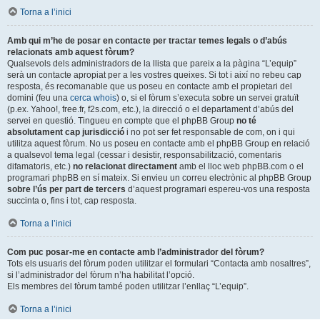
Torna a l’inici
Amb qui m’he de posar en contacte per tractar temes legals o d’abús
relacionats amb aquest fòrum?
Qualsevols dels administradors de la llista que pareix a la pàgina “L’equip”
serà un contacte apropiat per a les vostres queixes. Si tot i així no rebeu cap
resposta, és recomanable que us poseu en contacte amb el propietari del
domini (feu una
cerca whois
) o, si el fòrum s’executa sobre un servei gratuït
(p.ex. Yahoo!, free.fr, f2s.com, etc.), la direcció o el departament d’abús del
servei en questió. Tingueu en compte que el phpBB Group
no té
absolutament cap jurisdicció
i no pot ser fet responsable de com, on i qui
utilitza aquest fòrum. No us poseu en contacte amb el phpBB Group en relació
a qualsevol tema legal (cessar i desistir, responsabilització, comentaris
difamatoris, etc.)
no relacionat directament
amb el lloc web phpBB.com o el
programari phpBB en sí mateix. Si envieu un correu electrònic al phpBB Group
sobre l’ús per part de tercers
d’aquest programari espereu-vos una resposta
succinta o, fins i tot, cap resposta.
Torna a l’inici
Com puc posar-me en contacte amb l’administrador del fòrum?
Tots els usuaris del fòrum poden utilitzar el formulari “Contacta amb nosaltres”,
si l’administrador del fòrum n’ha habilitat l’opció.
Els membres del fòrum també poden utilitzar l’enllaç “L’equip”.
Torna a l’inici