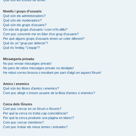
Nivells i grups d’usuaris
Què són els administradors?
Què són els moderadors?
Què són els grups d’usuaris?
On són els grups d’usuaris i com m’hi afilio?
Com puc convertir-me en líder d’un grup d’usuaris?
Per què alguns grups d’usuaris tenen un color diferent?
Què és un “grup per defecte”?
Què és l’enllaç “L’equip”?
Missatgeria privada
No puc enviar missatges privats!
No paro de rebre missatges privats no desitjats!
He rebut correu brossa o insultant per part d’algú en aquest fòrum!
Amics i enemics
Què són les llistes d’amics i enemics?
Com puc afegir o treure usuaris de la llista d’amics o enemics?
Cerca dels fòrums
Com puc cercar en un fòrum o fòrums?
Per què la cerca no troba cap coincidència?
Per què la cerca produeix una pàgina en blanc!?
Com puc cercar membres?
Com puc trobar els meus temes i entrades?