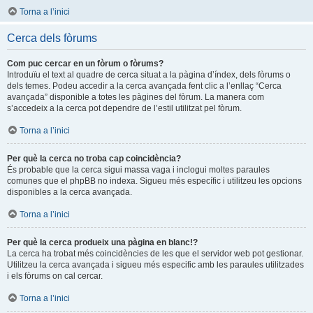
Torna a l’inici
Cerca dels fòrums
Com puc cercar en un fòrum o fòrums?
Introduïu el text al quadre de cerca situat a la pàgina d’índex, dels fòrums o
dels temes. Podeu accedir a la cerca avançada fent clic a l’enllaç “Cerca
avançada” disponible a totes les pàgines del fòrum. La manera com
s’accedeix a la cerca pot dependre de l’estil utilitzat pel fòrum.
Torna a l’inici
Per què la cerca no troba cap coincidència?
És probable que la cerca sigui massa vaga i inclogui moltes paraules
comunes que el phpBB no indexa. Sigueu més específic i utilitzeu les opcions
disponibles a la cerca avançada.
Torna a l’inici
Per què la cerca produeix una pàgina en blanc!?
La cerca ha trobat més coincidències de les que el servidor web pot gestionar.
Utilitzeu la cerca avançada i sigueu més especific amb les paraules utilitzades
i els fòrums on cal cercar.
Torna a l’inici