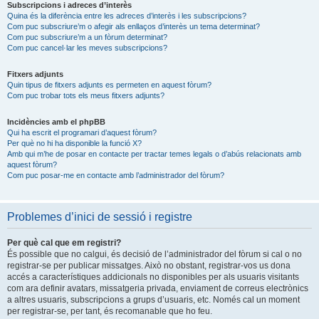
Subscripcions i adreces d’interès
Quina és la diferència entre les adreces d’interès i les subscripcions?
Com puc subscriure’m o afegir als enllaços d’interès un tema determinat?
Com puc subscriure’m a un fòrum determinat?
Com puc cancel·lar les meves subscripcions?
Fitxers adjunts
Quin tipus de fitxers adjunts es permeten en aquest fòrum?
Com puc trobar tots els meus fitxers adjunts?
Incidències amb el phpBB
Qui ha escrit el programari d’aquest fòrum?
Per què no hi ha disponible la funció X?
Amb qui m’he de posar en contacte per tractar temes legals o d’abús relacionats amb
aquest fòrum?
Com puc posar-me en contacte amb l’administrador del fòrum?
Problemes d’inici de sessió i registre
Per què cal que em registri?
És possible que no calgui, és decisió de l’administrador del fòrum si cal o no
registrar-se per publicar missatges. Això no obstant, registrar-vos us dona
accés a característiques addicionals no disponibles per als usuaris visitants
com ara definir avatars, missatgeria privada, enviament de correus electrònics
a altres usuaris, subscripcions a grups d’usuaris, etc. Només cal un moment
per registrar-se, per tant, és recomanable que ho feu.