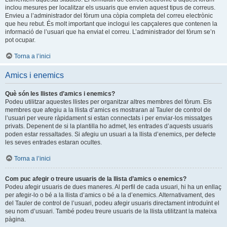
inclou mesures per localitzar els usuaris que envien aquest tipus de correus.
Envieu a l’administrador del fòrum una còpia completa del correu electrònic
que heu rebut. És molt important que inclogui les capçaleres que contenen la
informació de l’usuari que ha enviat el correu. L’administrador del fòrum se’n
pot ocupar.
Torna a l’inici
Amics i enemics
Què són les llistes d’amics i enemics?
Podeu utilitzar aquestes llistes per organitzar altres membres del fòrum. Els
membres que afegiu a la llista d’amics es mostraran al Tauler de control de
l’usuari per veure ràpidament si estan connectats i per enviar-los missatges
privats. Depenent de si la plantilla ho admet, les entrades d’aquests usuaris
poden estar ressaltades. Si afegiu un usuari a la llista d’enemics, per defecte
les seves entrades estaran ocultes.
Torna a l’inici
Com puc afegir o treure usuaris de la llista d’amics o enemics?
Podeu afegir usuaris de dues maneres. Al perfil de cada usuari, hi ha un enllaç
per afegir-lo o bé a la llista d’amics o bé a la d’enemics. Alternativament, des
del Tauler de control de l’usuari, podeu afegir usuaris directament introduïnt el
seu nom d’usuari. També podeu treure usuaris de la llista utilitzant la mateixa
pàgina.