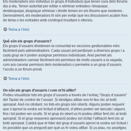
Els moderadors són individus (o grups d’individus) que tenen cura dels fòrums
dia a dia. Tenen autoritat per editar o eliminar entrades i bloquejar,
desbloquejar, desplaçar eliminar i dividir temes en els fòrums que moderen.
Generalment, els moderadors hi són per evitar que les discussions acabin fora
de tema o les entrades amb contingut insultant o ofensiu.
Torna a l’inici
Què són els grups d’usuaris?
Els grups d’usuaris divideixen la comunitat en seccions gestionables més
fàcilment pels administradors. Cada usuari pot pertànyer a diversos grups i a
cada grup se li poden assignar permisos individuals. Això permet als
administradors canviar fàcilment els permisos de molts usuaris a la vegada,
com ara canviar permisos dels moderadors o permetre a un grup d’usuaris
l’accés a un fòrum privat.
Torna a l’inici
On són els grups d’usuaris i com m’hi afilio?
Podeu visualitzar tots els grups d’usuaris a través de l’enllaç “Grups d’usuaris”
del Tauler de control de l’usuari. Si desitgeu afiliar-vos-hi feu clic al botó
apropiat. Això no obstant, no tots els grups són oberts. Alguns poden requerir
que s’aprovi la vostra sol·licitud d’afiliació, d’altres poden ser tancats i alguns
fins i tot poden ser ocults. Si el grup és obert us hi podeu afiliar fent clic al botó
apropiat. Si el grup requereix aprovació podeu sol·licitar l’afiliació fent clic al
botó apropiat. Caldrà que el líder del grup d’usuaris aprovi la vostra sol·licitud i
és possible que us pregunti per què us hi voleu afiliar. Si us plau, no assetgeu