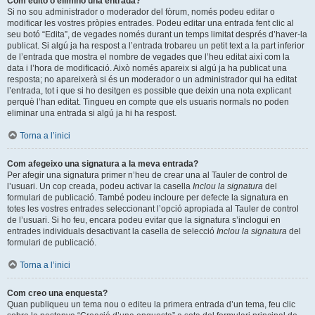
Com edito o elimino una entrada?
Si no sou administrador o moderador del fòrum, només podeu editar o
modificar les vostres pròpies entrades. Podeu editar una entrada fent clic al
seu botó “Edita”, de vegades només durant un temps limitat després d’haver-la
publicat. Si algú ja ha respost a l’entrada trobareu un petit text a la part inferior
de l’entrada que mostra el nombre de vegades que l’heu editat així com la
data i l’hora de modificació. Això només apareix si algú ja ha publicat una
resposta; no apareixerà si és un moderador o un administrador qui ha editat
l’entrada, tot i que si ho desitgen es possible que deixin una nota explicant
perquè l’han editat. Tingueu en compte que els usuaris normals no poden
eliminar una entrada si algú ja hi ha respost.
Torna a l’inici
Com afegeixo una signatura a la meva entrada?
Per afegir una signatura primer n’heu de crear una al Tauler de control de
l’usuari. Un cop creada, podeu activar la casella
Inclou la signatura
del
formulari de publicació. També podeu incloure per defecte la signatura en
totes les vostres entrades seleccionant l’opció apropiada al Tauler de control
de l’usuari. Si ho feu, encara podeu evitar que la signatura s’inclogui en
entrades individuals desactivant la casella de selecció
Inclou la signatura
del
formulari de publicació.
Torna a l’inici
Com creo una enquesta?
Quan publiqueu un tema nou o editeu la primera entrada d’un tema, feu clic