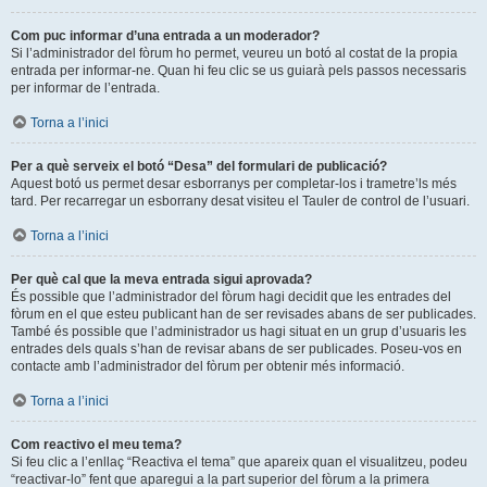
Com puc informar d’una entrada a un moderador?
Si l’administrador del fòrum ho permet, veureu un botó al costat de la propia
entrada per informar-ne. Quan hi feu clic se us guiarà pels passos necessaris
per informar de l’entrada.
Torna a l’inici
Per a què serveix el botó “Desa” del formulari de publicació?
Aquest botó us permet desar esborranys per completar-los i trametre’ls més
tard. Per recarregar un esborrany desat visiteu el Tauler de control de l’usuari.
Torna a l’inici
Per què cal que la meva entrada sigui aprovada?
És possible que l’administrador del fòrum hagi decidit que les entrades del
fòrum en el que esteu publicant han de ser revisades abans de ser publicades.
També és possible que l’administrador us hagi situat en un grup d’usuaris les
entrades dels quals s’han de revisar abans de ser publicades. Poseu-vos en
contacte amb l’administrador del fòrum per obtenir més informació.
Torna a l’inici
Com reactivo el meu tema?
Si feu clic a l’enllaç “Reactiva el tema” que apareix quan el visualitzeu, podeu
“reactivar-lo” fent que aparegui a la part superior del fòrum a la primera