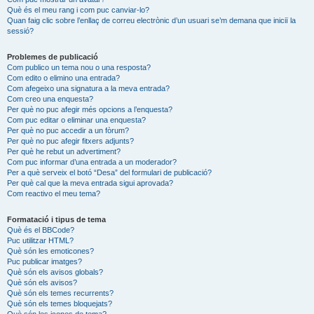
Què és el meu rang i com puc canviar-lo?
Quan faig clic sobre l’enllaç de correu electrònic d’un usuari se’m demana que iniciï la
sessió?
Problemes de publicació
Com publico un tema nou o una resposta?
Com edito o elimino una entrada?
Com afegeixo una signatura a la meva entrada?
Com creo una enquesta?
Per què no puc afegir més opcions a l’enquesta?
Com puc editar o eliminar una enquesta?
Per què no puc accedir a un fòrum?
Per què no puc afegir fitxers adjunts?
Per què he rebut un advertiment?
Com puc informar d’una entrada a un moderador?
Per a què serveix el botó “Desa” del formulari de publicació?
Per què cal que la meva entrada sigui aprovada?
Com reactivo el meu tema?
Formatació i tipus de tema
Què és el BBCode?
Puc utilitzar HTML?
Què són les emoticones?
Puc publicar imatges?
Què són els avisos globals?
Què són els avisos?
Què són els temes recurrents?
Què són els temes bloquejats?
Què són les icones de tema?