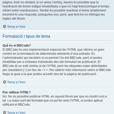
pàgina. Això no obstant, si no veieu l’enllaç, llavors és possible que la
reactivació de temes estigui inhabilitada o que no hagi transcorregut el temps
mínim entre reactivacions. També és possible reactivar el tema simplement
escrivint-hi una resposta; assegureu-vos, però, que fent-ho no infringiu les
regles del fòrum.
Torna a l’inici
Formatació i tipus de tema
Què és el BBCode?
El BBCode és una implementació especial de l’HTML que ofereix un gran
control en la formatació de determinats elements d’una entrada. És
l’administrador qui decideix si es permet l’ús del BBCode, però el podeu
inhabilitar per a entrades individuals des del formulari de publicació. El
BBCode té un estil similar al de l’HTML però les etiquetes estan delimitades
per claudàtors [ i ] en lloc de < i >. Per obtenir més informació sobre el BBCode
llegiu la guia a la que podeu accedir des de la pàgina de publicació.
Torna a l’inici
Puc utilitzar HTML?
No. No és possible publicar HTML en aquest fòrum per que es mostri com a
tal. La major part del formatat que es pot fer amb l’HTML el podeu aplicar
utilitzant el BBCode.
Torna a l’inici