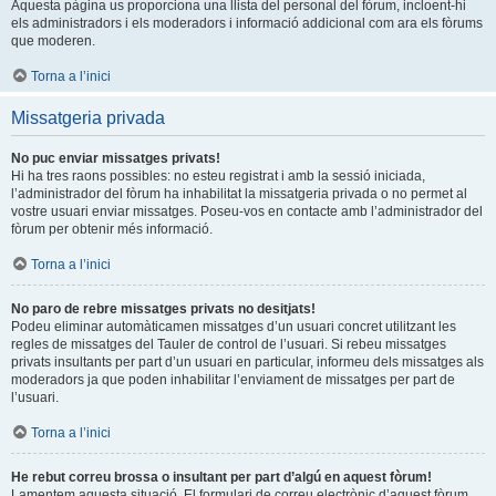
Aquesta pàgina us proporciona una llista del personal del fòrum, incloent-hi
els administradors i els moderadors i informació addicional com ara els fòrums
que moderen.
Torna a l’inici
Missatgeria privada
No puc enviar missatges privats!
Hi ha tres raons possibles: no esteu registrat i amb la sessió iniciada,
l’administrador del fòrum ha inhabilitat la missatgeria privada o no permet al
vostre usuari enviar missatges. Poseu-vos en contacte amb l’administrador del
fòrum per obtenir més informació.
Torna a l’inici
No paro de rebre missatges privats no desitjats!
Podeu eliminar automàticamen missatges d’un usuari concret utilitzant les
regles de missatges del Tauler de control de l’usuari. Si rebeu missatges
privats insultants per part d’un usuari en particular, informeu dels missatges als
moderadors ja que poden inhabilitar l’enviament de missatges per part de
l’usuari.
Torna a l’inici
He rebut correu brossa o insultant per part d’algú en aquest fòrum!
Lamentem aquesta situació. El formulari de correu electrònic d’aquest fòrum