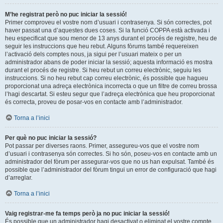
M’he registrat però no puc iniciar la sessió!
Primer comproveu el vostre nom d’usuari i contrasenya. Si són correctes, pot
haver passat una d’aquestes dues coses. Si la funció COPPA està activada i
heu especificat que sou menor de 13 anys durant el procés de registre, heu de
seguir les instruccions que heu rebut. Alguns fòrums també requereixen
l’activació dels comptes nous, ja sigui per l’usuari mateix o per un
administrador abans de poder iniciar la sessió; aquesta informació es mostra
durant el procés de registre. Si heu rebut un correu electrònic, seguiu les
instruccions. Si no heu rebut cap correu electrònic, és possible que hagueu
proporcionat una adreça electrònica incorrecta o que un filtre de correu brossa
l’hagi descartat. Si esteu segur que l’adreça electrònica que heu proporcionat
és correcta, proveu de posar-vos en contacte amb l’administrador.
Torna a l’inici
Per què no puc iniciar la sessió?
Pot passar per diverses raons. Primer, assegureu-vos que el vostre nom
d’usuari i contrasenya són correctes. Si ho són, poseu-vos en contacte amb un
administrador del fòrum per assegurar-vos que no us han expulsat. També és
possible que l’administrador del fòrum tingui un error de configuració que hagi
d’arreglar.
Torna a l’inici
Vaig registrar-me fa temps però ja no puc iniciar la sessió!
És possible que un administrador hagi desactivat o eliminat el vostre compte