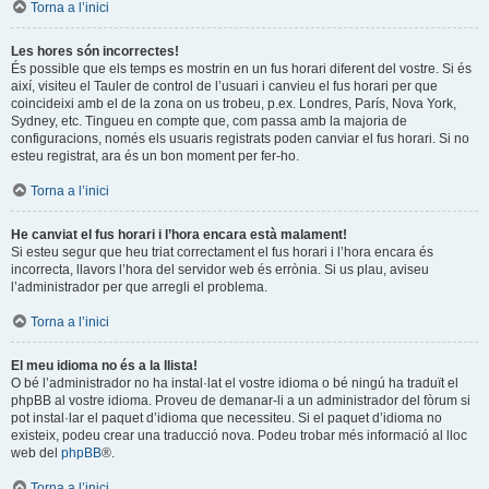
Torna a l’inici
Les hores són incorrectes!
És possible que els temps es mostrin en un fus horari diferent del vostre. Si és
així, visiteu el Tauler de control de l’usuari i canvieu el fus horari per que
coincideixi amb el de la zona on us trobeu, p.ex. Londres, París, Nova York,
Sydney, etc. Tingueu en compte que, com passa amb la majoria de
configuracions, només els usuaris registrats poden canviar el fus horari. Si no
esteu registrat, ara és un bon moment per fer-ho.
Torna a l’inici
He canviat el fus horari i l’hora encara està malament!
Si esteu segur que heu triat correctament el fus horari i l’hora encara és
incorrecta, llavors l’hora del servidor web és errònia. Si us plau, aviseu
l’administrador per que arregli el problema.
Torna a l’inici
El meu idioma no és a la llista!
O bé l’administrador no ha instal·lat el vostre idioma o bé ningú ha traduït el
phpBB al vostre idioma. Proveu de demanar-li a un administrador del fòrum si
pot instal·lar el paquet d’idioma que necessiteu. Si el paquet d’idioma no
existeix, podeu crear una traducció nova. Podeu trobar més informació al lloc
web del
phpBB
®.
Torna a l’inici