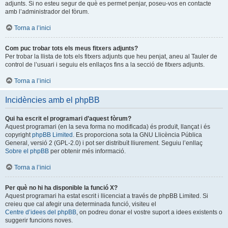
adjunts. Si no esteu segur de què es permet penjar, poseu-vos en contacte
amb l’administrador del fòrum.
Torna a l’inici
Com puc trobar tots els meus fitxers adjunts?
Per trobar la llista de tots els fitxers adjunts que heu penjat, aneu al Tauler de
control de l’usuari i seguiu els enllaços fins a la secció de fitxers adjunts.
Torna a l’inici
Incidències amb el phpBB
Qui ha escrit el programari d’aquest fòrum?
Aquest programari (en la seva forma no modificada) és produït, llançat i és
copyright
phpBB Limited
. Es proporciona sota la GNU Llicència Pública
General, versió 2 (GPL-2.0) i pot ser distribuït lliurement. Seguiu l’enllaç
Sobre el phpBB
per obtenir més informació.
Torna a l’inici
Per què no hi ha disponible la funció X?
Aquest programari ha estat escrit i llicenciat a través de phpBB Limited. Si
creieu que cal afegir una determinada funció, visiteu el
Centre d’idees del phpBB
, on podreu donar el vostre suport a idees existents o
suggerir funcions noves.