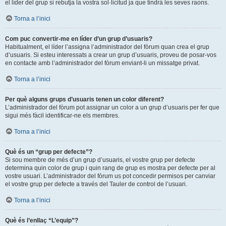
el líder del grup si rebutja la vostra sol·licitud ja que tindrà les seves raons.
Torna a l’inici
Com puc convertir-me en líder d’un grup d’usuaris?
Habitualment, el líder l’assigna l’administrador del fòrum quan crea el grup
d’usuaris. Si esteu interessats a crear un grup d’usuaris, proveu de posar-vos
en contacte amb l’administrador del fòrum enviant-li un missatge privat.
Torna a l’inici
Per què alguns grups d’usuaris tenen un color diferent?
L’administrador del fòrum pot assignar un color a un grup d’usuaris per fer que
sigui més fàcil identificar-ne els membres.
Torna a l’inici
Què és un “grup per defecte”?
Si sou membre de més d’un grup d’usuaris, el vostre grup per defecte
determina quin color de grup i quin rang de grup es mostra per defecte per al
vostre usuari. L’administrador del fòrum us pot concedir permisos per canviar
el vostre grup per defecte a través del Tauler de control de l’usuari.
Torna a l’inici
Què és l’enllaç “L’equip”?