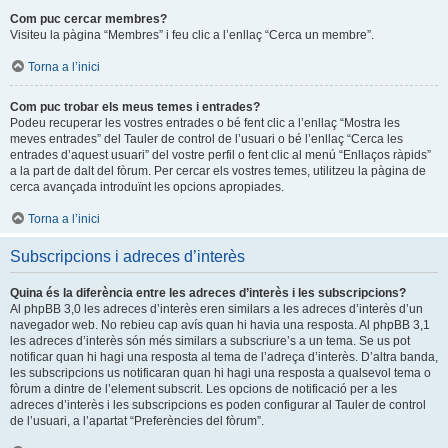
Com puc cercar membres?
Visiteu la pàgina “Membres” i feu clic a l’enllaç “Cerca un membre”.
Torna a l’inici
Com puc trobar els meus temes i entrades?
Podeu recuperar les vostres entrades o bé fent clic a l’enllaç “Mostra les
meves entrades” del Tauler de control de l’usuari o bé l’enllaç “Cerca les
entrades d’aquest usuari” del vostre perfil o fent clic al menú “Enllaços ràpids”
a la part de dalt del fòrum. Per cercar els vostres temes, utilitzeu la pàgina de
cerca avançada introduïnt les opcions apropiades.
Torna a l’inici
Subscripcions i adreces d’interès
Quina és la diferència entre les adreces d’interès i les subscripcions?
Al phpBB 3,0 les adreces d’interès eren similars a les adreces d’interès d’un
navegador web. No rebieu cap avís quan hi havia una resposta. Al phpBB 3,1
les adreces d’interès són més similars a subscriure’s a un tema. Se us pot
notificar quan hi hagi una resposta al tema de l’adreça d’interès. D’altra banda,
les subscripcions us notificaran quan hi hagi una resposta a qualsevol tema o
fòrum a dintre de l’element subscrit. Les opcions de notificació per a les
adreces d’interès i les subscripcions es poden configurar al Tauler de control
de l’usuari, a l’apartat “Preferències del fòrum”.