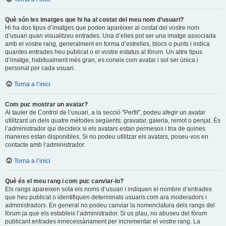
Què són les imatges que hi ha al costat del meu nom d’usuari?
Hi ha dos tipus d’imatges que poden aparèixer al costat del vostre nom
d’usuari quan visualitzeu entrades. Una d’elles pot ser una imatge associada
amb el vostre rang, generalment en forma d’estrelles, blocs o punts i indica
quantes entrades heu publicat o el vostre estatus al fòrum. Un altre tipus
d’imatge, habitualment més gran, es coneix com avatar i sol ser única i
personal per cada usuari.
Torna a l’inici
Com puc mostrar un avatar?
Al tauler de Control de l’usuari, a la secció "Perfil", podeu afegir un avatar
utilitzant un dels quatre mètodes següents: gravatar, galeria, remot o penjat. És
l’administrador qui decideix si els avatars estan permesos i tria de quines
maneres estan disponibles. Si no podeu utilitzar els avatars, poseu-vos en
contacte amb l’administrador.
Torna a l’inici
Què és el meu rang i com puc canviar-lo?
Els rangs apareixen sota els noms d’usuari i indiquen el nombre d’entrades
que heu publicat o identifiquen determinats usuaris com ara moderadors i
administradors. En general no podeu canviar la nomenclatura dels rangs del
fòrum ja que els estableix l’administrador. Si us plau, no abuseu del fòrum
publicant entrades innecessàriament per incrementar el vostre rang. La