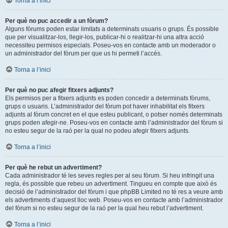
Torna a l’inici
Per què no puc accedir a un fòrum?
Alguns fòrums poden estar limitats a determinats usuaris o grups. És possible
que per visualitzar-los, llegir-los, publicar-hi o realitzar-hi una altra acció
necessiteu permisos especials. Poseu-vos en contacte amb un moderador o
un administrador del fòrum per que us hi permeti l’accés.
Torna a l’inici
Per què no puc afegir fitxers adjunts?
Els permisos per a fitxers adjunts es poden concedir a determinats fòrums,
grups o usuaris. L’administrador del fòrum pot haver inhabilitat els fitxers
adjunts al fòrum concret en el que esteu publicant, o potser només determinats
grups poden afegir-ne. Poseu-vos en contacte amb l’administrador del fòrum si
no esteu segur de la raó per la qual no podeu afegir fitxers adjunts.
Torna a l’inici
Per què he rebut un advertiment?
Cada administrador té les seves regles per al seu fòrum. Si heu infringit una
regla, és possible que rebeu un advertiment. Tingueu en compte que això és
decisió de l’administrador del fòrum i que phpBB Limited no té res a veure amb
els advertiments d’aquest lloc web. Poseu-vos en contacte amb l’administrador
del fòrum si no esteu segur de la raó per la qual heu rebut l’advertiment.
Torna a l’inici