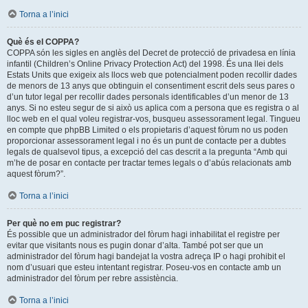
Torna a l’inici
Què és el COPPA?
COPPA són les sigles en anglès del Decret de protecció de privadesa en línia
infantil (Children’s Online Privacy Protection Act) del 1998. És una llei dels
Estats Units que exigeix als llocs web que potencialment poden recollir dades
de menors de 13 anys que obtinguin el consentiment escrit dels seus pares o
d’un tutor legal per recollir dades personals identificables d’un menor de 13
anys. Si no esteu segur de si això us aplica com a persona que es registra o al
lloc web en el qual voleu registrar-vos, busqueu assessorament legal. Tingueu
en compte que phpBB Limited o els propietaris d’aquest fòrum no us poden
proporcionar assessorament legal i no és un punt de contacte per a dubtes
legals de qualsevol tipus, a excepció del cas descrit a la pregunta “Amb qui
m’he de posar en contacte per tractar temes legals o d’abús relacionats amb
aquest fòrum?”.
Torna a l’inici
Per què no em puc registrar?
És possible que un administrador del fòrum hagi inhabilitat el registre per
evitar que visitants nous es pugin donar d’alta. També pot ser que un
administrador del fòrum hagi bandejat la vostra adreça IP o hagi prohibit el
nom d’usuari que esteu intentant registrar. Poseu-vos en contacte amb un
administrador del fòrum per rebre assistència.
Torna a l’inici