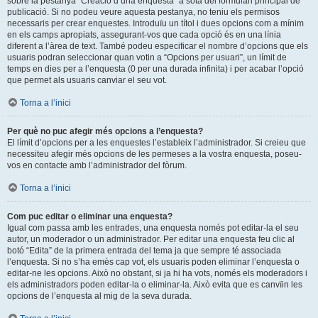
sobre la pestanya “Creació d’una enquesta” a sota del formulari principal de
publicació. Si no podeu veure aquesta pestanya, no teniu els permisos
necessaris per crear enquestes. Introduïu un títol i dues opcions com a mínim
en els camps apropiats, assegurant-vos que cada opció és en una línia
diferent a l’àrea de text. També podeu especificar el nombre d’opcions que els
usuaris podran seleccionar quan votin a “Opcions per usuari”, un límit de
temps en dies per a l’enquesta (0 per una durada infinita) i per acabar l’opció
que permet als usuaris canviar el seu vot.
Torna a l’inici
Per què no puc afegir més opcions a l’enquesta?
El límit d’opcions per a les enquestes l’estableix l’administrador. Si creieu que
necessiteu afegir més opcions de les permeses a la vostra enquesta, poseu-
vos en contacte amb l’administrador del fòrum.
Torna a l’inici
Com puc editar o eliminar una enquesta?
Igual com passa amb les entrades, una enquesta només pot editar-la el seu
autor, un moderador o un administrador. Per editar una enquesta feu clic al
botó “Edita” de la primera entrada del tema ja que sempre té associada
l’enquesta. Si no s’ha emès cap vot, els usuaris poden eliminar l’enquesta o
editar-ne les opcions. Això no obstant, si ja hi ha vots, només els moderadors i
els administradors poden editar-la o eliminar-la. Això evita que es canvïin les
opcions de l’enquesta al mig de la seva durada.