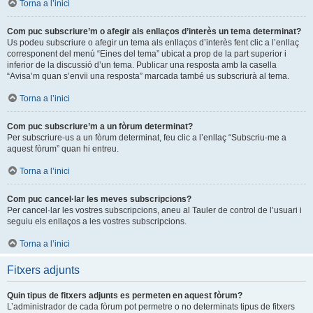
Torna a l’inici
Com puc subscriure’m o afegir als enllaços d’interès un tema determinat?
Us podeu subscriure o afegir un tema als enllaços d’interès fent clic a l’enllaç
corresponent del menú “Eines del tema” ubicat a prop de la part superior i
inferior de la discussió d’un tema. Publicar una resposta amb la casella
“Avisa’m quan s’envïi una resposta” marcada també us subscriurà al tema.
Torna a l’inici
Com puc subscriure’m a un fòrum determinat?
Per subscriure-us a un fòrum determinat, feu clic a l’enllaç “Subscriu-me a
aquest fòrum” quan hi entreu.
Torna a l’inici
Com puc cancel·lar les meves subscripcions?
Per cancel·lar les vostres subscripcions, aneu al Tauler de control de l’usuari i
seguiu els enllaços a les vostres subscripcions.
Torna a l’inici
Fitxers adjunts
Quin tipus de fitxers adjunts es permeten en aquest fòrum?
L’administrador de cada fòrum pot permetre o no determinats tipus de fitxers