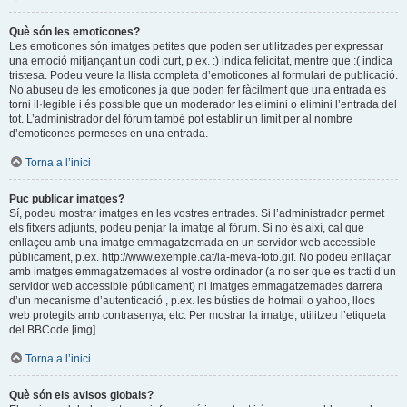
Què són les emoticones?
Les emoticones són imatges petites que poden ser utilitzades per expressar
una emoció mitjançant un codi curt, p.ex. :) indica felicitat, mentre que :( indica
tristesa. Podeu veure la llista completa d’emoticones al formulari de publicació.
No abuseu de les emoticones ja que poden fer fàcilment que una entrada es
torni il·legible i és possible que un moderador les elimini o elimini l’entrada del
tot. L’administrador del fòrum també pot establir un límit per al nombre
d’emoticones permeses en una entrada.
Torna a l’inici
Puc publicar imatges?
Sí, podeu mostrar imatges en les vostres entrades. Si l’administrador permet
els fitxers adjunts, podeu penjar la imatge al fòrum. Si no és així, cal que
enllaçeu amb una imatge emmagatzemada en un servidor web accessible
públicament, p.ex. http://www.exemple.cat/la-meva-foto.gif. No podeu enllaçar
amb imatges emmagatzemades al vostre ordinador (a no ser que es tracti d’un
servidor web accessible públicament) ni imatges emmagatzemades darrera
d’un mecanisme d’autenticació , p.ex. les bústies de hotmail o yahoo, llocs
web protegits amb contrasenya, etc. Per mostrar la imatge, utilitzeu l’etiqueta
del BBCode [img].
Torna a l’inici
Què són els avisos globals?