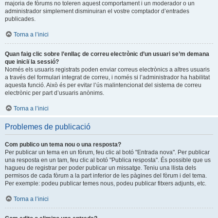
majoria de fòrums no toleren aquest comportament i un moderador o un
administrador simplement disminuiran el vostre comptador d’entrades
publicades.
Torna a l’inici
Quan faig clic sobre l’enllaç de correu electrònic d’un usuari se’m demana
que iniciï la sessió?
Només els usuaris registrats poden enviar correus electrònics a altres usuaris
a través del formulari integrat de correu, i només si l’administrador ha habilitat
aquesta funció. Això és per evitar l’ús malintencionat del sistema de correu
electrònic per part d’usuaris anònims.
Torna a l’inici
Problemes de publicació
Com publico un tema nou o una resposta?
Per publicar un tema en un fòrum, feu clic al botó "Entrada nova". Per publicar
una resposta en un tam, feu clic al botó "Publica resposta". És possible que us
hagueu de registrar per poder publicar un missatge. Teniu una llista dels
permisos de cada fòrum a la part inferior de les pàgines del fòrum i del tema.
Per exemple: podeu publicar temes nous, podeu publicar fitxers adjunts, etc.
Torna a l’inici