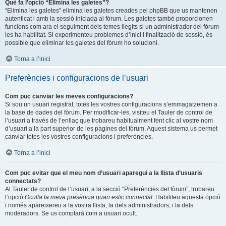
Què fa l’opció “Elimina les galetes”?
“Elimina les galetes” elimina les galetes creades pel phpBB que us mantenen
autenticat i amb la sessió iniciada al fòrum. Les galetes també proporcionen
funcions com ara el seguiment dels temes llegits si un administrador del fòrum
les ha habilitat. Si experimenteu problemes d’inici i finalització de sessió, és
possible que eliminar les galetes del fòrum ho solucioni.
Torna a l’inici
Preferències i configuracions de l’usuari
Com puc canviar les meves configuracions?
Si sou un usuari registrat, totes les vostres configuracions s’emmagatzemen a
la base de dades del fòrum. Per modificar-les, visiteu el Tauler de control de
l’usuari a través de l’enllaç que trobareu habitualment fent clic al vostre nom
d’usuari a la part superior de les pàgines del fòrum. Aquest sistema us permet
canviar totes les vostres configuracions i preferències.
Torna a l’inici
Com puc evitar que el meu nom d’usuari aparegui a la llista d’usuaris
connectats?
Al Tauler de control de l’usuari, a la secció “Preferències del fòrum”, trobareu
l’opció
Oculta la meva presència quan estic connectat
. Habiliteu aquesta opció
i només apareixereu a la vostra llista, la dels administradors, i la dels
moderadors. Se us comptarà com a usuari ocult.