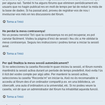
per alguna raó. També hi ha alguns fòrums que eliminen periòdicament els
usuaris que no hagin publicat res en molt de temps per tal de reduir la mida de
la base de dades. Si ha passat això, proveu de registrar-vos de nou i
involucrar-vos més en les discussions del fòrum.
Torna a l’inici
He perdut la meva contrasenya!
No us poseu nerviós! Tot i que la contrasenya no es pot recuperar, es pot
canviar fàcilment. Visiteu la pàgina d’inici de sessió i feu clic a
He oblidat la
meva contrasenya
. Seguiu les instruccions i podreu tornar a iniciar la sessió
aviat.
Torna a l’inici
Per què finalitza la meva sessió automàticament?
Si no seleccioneu la casella
Recorda’m
quan inicieu la sessió, el fòrum només
mantindrà la sessió activa durant un període de temps predefinit. Això evita l’ús
il·lícit del vostre compte per algú altre. Per mantenir la sessió activa,
seleccioneu la casella “Recorda’m” en iniciar-la. Això no és recomanable si
accediu al fòrum des d’un ordinador compartit p.ex. en una biblioteca, un
cibercafè, una aula d’ordinadors a la universitat, etc. Si no podeu veure la
casella, vol dir que un administrador del fòrum ha inhabilitat aquesta funció.
Torna a l’inici