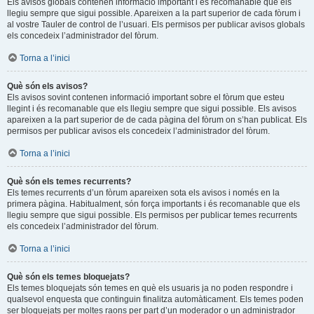
Els avisos globals contenen informació important i és recomanable que els
llegiu sempre que sigui possible. Apareixen a la part superior de cada fòrum i
al vostre Tauler de control de l’usuari. Els permisos per publicar avisos globals
els concedeix l’administrador del fòrum.
Torna a l’inici
Què són els avisos?
Els avisos sovint contenen informació important sobre el fòrum que esteu
llegint i és recomanable que els llegiu sempre que sigui possible. Els avisos
apareixen a la part superior de de cada pàgina del fòrum on s’han publicat. Els
permisos per publicar avisos els concedeix l’administrador del fòrum.
Torna a l’inici
Què són els temes recurrents?
Els temes recurrents d’un fòrum apareixen sota els avisos i només en la
primera pàgina. Habitualment, són força importants i és recomanable que els
llegiu sempre que sigui possible. Els permisos per publicar temes recurrents
els concedeix l’administrador del fòrum.
Torna a l’inici
Què són els temes bloquejats?
Els temes bloquejats són temes en què els usuaris ja no poden respondre i
qualsevol enquesta que continguin finalitza automàticament. Els temes poden
ser bloquejats per moltes raons per part d’un moderador o un administrador