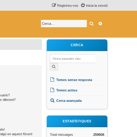
Registreu-vos
Inicia la sessió
Cerca
Cerca avançada
CERCA
Temes sense resposta
Temes actius
suaris?
r diferent?
Cerca avançada
ESTADÍSTIQUES
ats!
’algú en aquest fòrum!
Total missatges
259606