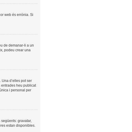
dor web és errònia. Si
veu de demanar-li a un
eix, podeu crear una
 Una d’elles pot ser
s entrades heu publicat
 única i personal per
s següents: gravatar,
eres estan disponibles.