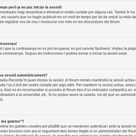
mps però ja no puc iniciar la sessió!
inistrador hagi desactivat o eliminat el vostre compte per alguna raó. També hi h
els usuaris que no hagin publicat res en molt de temps per tal de reduir la mida d
de registrar-vos de nou i involucrar-vos més en les discussions del fòrum.
ntrasenya!
 i que la contrasenya no es pot recuperar, es pot canviar fàcilment. Visiteu la pàgin
va contrasenya
. Seguiu les instruccions i podreu tornar a iniciar la sessió aviat.
meva sessió automàticament?
asella
Recorda’m
quan inicieu la sessió, el fòrum només mantindrà la sessió activa
vita l’ús il·lícit del vostre compte per algú altre. Per mantenir la sessió activa, selec
la. Això no és recomanable si accediu al fòrum des d’un ordinador compartit p.ex. e
dinadors a la universitat, etc. Si no podeu veure la casella, vol dir que un adminis
ió.
a les galetes”?
limina les galetes creades pel phpBB que us mantenen autenticat i amb la sessió in
nen funcions com ara el seguiment dels temes llegits si un administrador del fòrum 