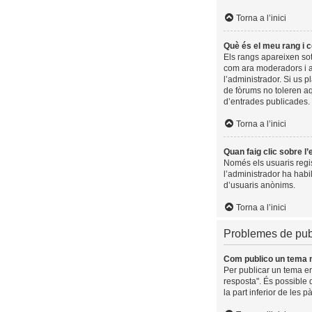
Torna a l’inici
Què és el meu rang i 
Els rangs apareixen sot
com ara moderadors i a
l’administrador. Si us 
de fòrums no toleren a
d’entrades publicades.
Torna a l’inici
Quan faig clic sobre l
Només els usuaris regist
l’administrador ha habil
d’usuaris anònims.
Torna a l’inici
Problemes de pub
Com publico un tema 
Per publicar un tema en
resposta". És possible 
la part inferior de les