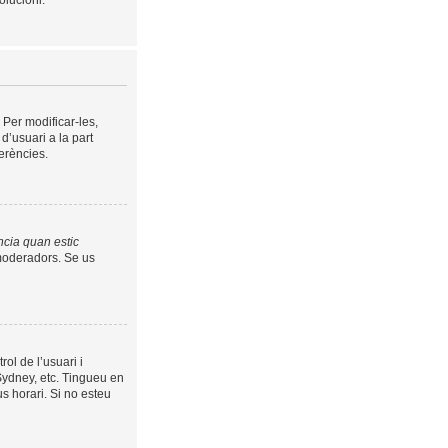
olucioni.
 Per modificar-les,
 d’usuari a la part
erències.
ncia quan estic
s moderadors. Se us
rol de l’usuari i
 Sydney, etc. Tingueu en
s horari. Si no esteu