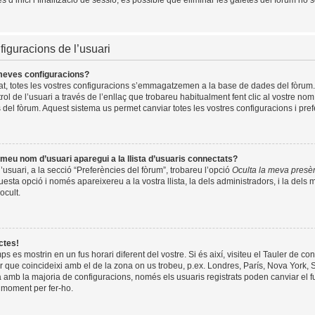
d’inici i finalització de sessió, és possible que eliminar les galetes del fòrum ho s
figuracions de l’usuari
meves configuracions?
rat, totes les vostres configuracions s’emmagatzemen a la base de dades del fòrum.
trol de l’usuari a través de l’enllaç que trobareu habitualment fent clic al vostre nom
 del fòrum. Aquest sistema us permet canviar totes les vostres configuracions i pref
meu nom d’usuari aparegui a la llista d’usuaris connectats?
l’usuari, a la secció “Preferències del fòrum”, trobareu l’opció
Oculta la meva presè
uesta opció i només apareixereu a la vostra llista, la dels administradors, i la del
ocult.
ctes!
s es mostrin en un fus horari diferent del vostre. Si és així, visiteu el Tauler de cont
er que coincideixi amb el de la zona on us trobeu, p.ex. Londres, París, Nova York,
mb la majoria de configuracions, només els usuaris registrats poden canviar el fu
n moment per fer-ho.