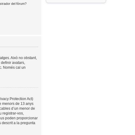
strador del fòrum?
satges. Això no obstant,
definir avatars,
tc. Només cal un
ivacy Protection Act)
 de menors de 13 anys
ficables d’un menor de
 registrar-vos,
 us poden proporcionar
 descrit a la pregunta