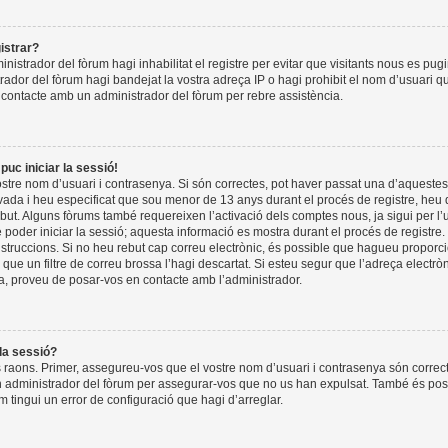
istrar?
nistrador del fòrum hagi inhabilitat el registre per evitar que visitants nous es pug
rador del fòrum hagi bandejat la vostra adreça IP o hagi prohibit el nom d’usuari q
 contacte amb un administrador del fòrum per rebre assistència.
puc iniciar la sessió!
tre nom d’usuari i contrasenya. Si són correctes, pot haver passat una d’aquestes
ada i heu especificat que sou menor de 13 anys durant el procés de registre, heu 
but. Alguns fòrums també requereixen l’activació dels comptes nous, ja sigui per l’
poder iniciar la sessió; aquesta informació es mostra durant el procés de registre.
instruccions. Si no heu rebut cap correu electrònic, és possible que hagueu propor
o que un filtre de correu brossa l’hagi descartat. Si esteu segur que l’adreça electr
a, proveu de posar-vos en contacte amb l’administrador.
 la sessió?
 raons. Primer, assegureu-vos que el vostre nom d’usuari i contrasenya són correct
 administrador del fòrum per assegurar-vos que no us han expulsat. També és pos
m tingui un error de configuració que hagi d’arreglar.