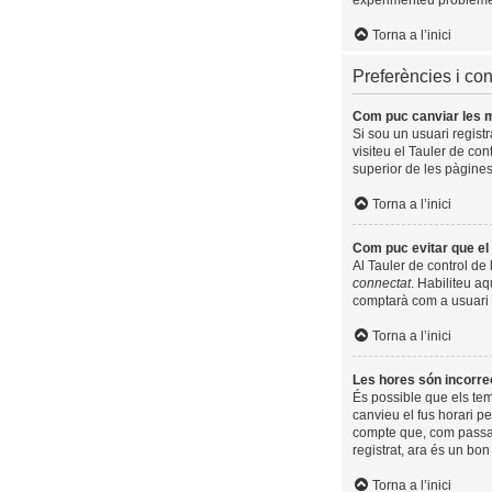
experimenteu problemes 
Torna a l’inici
Preferències i con
Com puc canviar les 
Si sou un usuari regist
visiteu el Tauler de con
superior de les pàgines
Torna a l’inici
Com puc evitar que el 
Al Tauler de control de 
connectat
. Habiliteu aq
comptarà com a usuari 
Torna a l’inici
Les hores són incorre
És possible que els temp
canvieu el fus horari p
compte que, com passa a
registrat, ara és un bo
Torna a l’inici