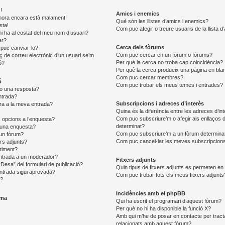
!
Amics i enemics
 l’hora encara està malament!
Què són les llistes d’amics i enemics?
sta!
Com puc afegir o treure usuaris de la llista 
i ha al costat del meu nom d’usuari?
ar?
Cerca dels fòrums
puc canviar-lo?
Com puc cercar en un fòrum o fòrums?
aç de correu electrònic d’un usuari se’m
Per què la cerca no troba cap coincidència?
ó?
Per què la cerca produeix una pàgina en bla
Com puc cercar membres?
ó
Com puc trobar els meus temes i entrades?
o una resposta?
ntrada?
Subscripcions i adreces d’interès
ra a la meva entrada?
Quina és la diferència entre les adreces d’in
Com puc subscriure’m o afegir als enllaços d
 opcions a l’enquesta?
determinat?
 una enquesta?
Com puc subscriure’m a un fòrum determina
 un fòrum?
Com puc cancel·lar les meves subscripcion
ers adjunts?
timent?
ntrada a un moderador?
Fitxers adjunts
“Desa” del formulari de publicació?
Quin tipus de fitxers adjunts es permeten e
ntrada sigui aprovada?
Com puc trobar tots els meus fitxers adjunts
a?
Incidències amb el phpBB
ema
Qui ha escrit el programari d’aquest fòrum?
Per què no hi ha disponible la funció X?
Amb qui m’he de posar en contacte per tract
relacionats amb aquest fòrum?