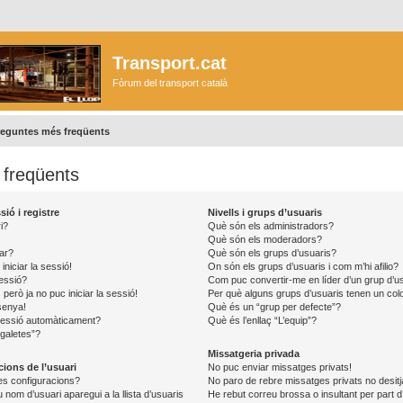
Transport.cat
Fòrum del transport català
reguntes més freqüents
freqüents
ió i registre
Nivells i grups d’usuaris
i?
Què són els administradors?
Què són els moderadors?
ar?
Què són els grups d’usuaris?
iniciar la sessió!
On són els grups d’usuaris i com m’hi afilio?
sessió?
Com puc convertir-me en líder d’un grup d’u
però ja no puc iniciar la sessió!
Per què alguns grups d’usuaris tenen un colo
senya!
Què és un “grup per defecte”?
 sessió automàticament?
Què és l’enllaç “L’equip”?
 galetes”?
Missatgeria privada
cions de l’usuari
No puc enviar missatges privats!
s configuracions?
No paro de rebre missatges privats no desitj
nom d’usuari aparegui a la llista d’usuaris
He rebut correu brossa o insultant per part d