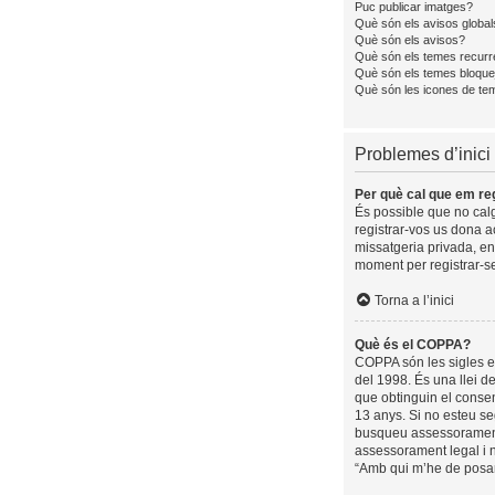
Puc publicar imatges?
Què són els avisos global
Què són els avisos?
Què són els temes recurr
Què són els temes bloque
Què són les icones de te
Problemes d’inici 
Per què cal que em reg
És possible que no calgu
registrar-vos us dona a
missatgeria privada, en
moment per registrar-se
Torna a l’inici
Què és el COPPA?
COPPA són les sigles en
del 1998. És una llei d
que obtinguin el consen
13 anys. Si no esteu se
busqueu assessorament 
assessorament legal i n
“Amb qui m’he de posar