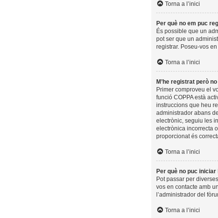
Torna a l’inici
Per què no em puc reg
És possible que un admi
pot ser que un administ
registrar. Poseu-vos en
Torna a l’inici
M’he registrat però no 
Primer comproveu el vos
funció COPPA està activ
instruccions que heu re
administrador abans de 
electrònic, seguiu les 
electrònica incorrecta 
proporcionat és correct
Torna a l’inici
Per què no puc iniciar
Pot passar per diverses
vos en contacte amb un
l’administrador del fòru
Torna a l’inici