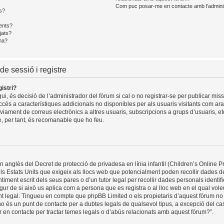
Com puc posar-me en contacte amb l’admini
s?
ents?
jats?
ma?
de sessió i registre
istri?
i, és decisió de l’administrador del fòrum si cal o no registrar-se per publicar mis
ccés a característiques addicionals no disponibles per als usuaris visitants com ara 
viament de correus electrònics a altres usuaris, subscripcions a grups d’usuaris, e
, per tant, és recomanable que ho feu.
 anglès del Decret de protecció de privadesa en línia infantil (Children’s Online Pr
els Estats Units que exigeix als llocs web que potencialment poden recollir dades
timent escrit dels seus pares o d’un tutor legal per recollir dades personals identi
gur de si això us aplica com a persona que es registra o al lloc web en el qual voleu
legal. Tingueu en compte que phpBB Limited o els propietaris d’aquest fòrum no
o és un punt de contacte per a dubtes legals de qualsevol tipus, a excepció del cas
 en contacte per tractar temes legals o d’abús relacionats amb aquest fòrum?”.