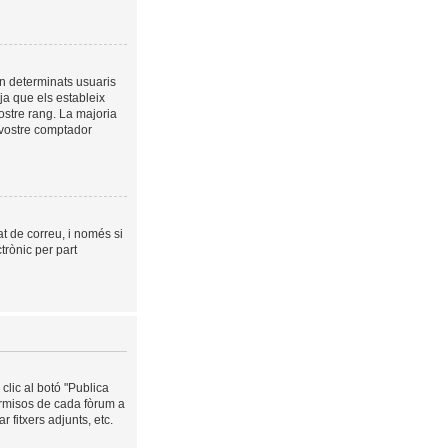
en determinats usuaris
a que els estableix
ostre rang. La majoria
 vostre comptador
at de correu, i només si
trònic per part
clic al botó "Publica
ermisos de cada fòrum a
 fitxers adjunts, etc.