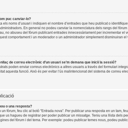
com puc canviar-lo?
a els noms d’usuari i indiquen el nombre d’entrades que heu publicat o identifiqu
dministradors. En general no podeu canviar la nomenclatura dels rangs del fòrum j
plau, no abuseu del fòrum publicant entrades innecessàriament per incrementar el v
quest comportament i un moderador o un administrador simplement disminuiran el
’enllaç de correu electrònic d’un usuari se’m demana que iniciï la sessió?
rats poden enviar correus electrònics a altres usuaris a través del formulari integr
itat aquesta funció. Això és per evitar l’ús malintencionat del sistema de correu elec
licació
nou o una resposta?
 un fòrum, feu clic al botó "Entrada nova". Per publicar una resposta en un tam, feu 
que us hagueu de registrar per poder publicar un missatge. Teniu una llista dels p
 pàgines del fòrum i del tema. Per exemple: podeu publicar temes nous, podeu publicar