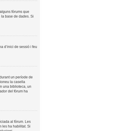
a alguns fòrums que
e la base de dades. Si
a d’inici de sessió i feu
 durant un període de
cioneu la casella
n una biblioteca, un
trador del fòrum ha
iciada al fòrum. Les
les ha habilitat. Si