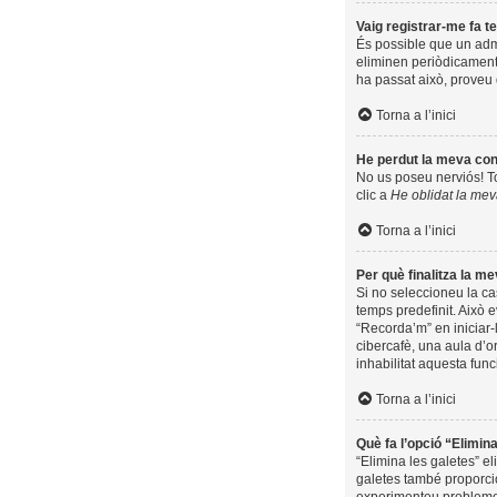
Vaig registrar-me fa te
És possible que un adm
eliminen periòdicament 
ha passat això, proveu 
Torna a l’inici
He perdut la meva co
No us poseu nerviós! Tot
clic a
He oblidat la me
Torna a l’inici
Per què finalitza la 
Si no seleccioneu la c
temps predefinit. Això e
“Recorda’m” en iniciar-
cibercafè, una aula d’or
inhabilitat aquesta func
Torna a l’inici
Què fa l’opció “Elimin
“Elimina les galetes” e
galetes també proporcio