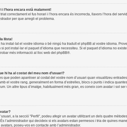
ri i l’hora encara està malament!
riat correctament el fus horari i l’hora encara és incorrecta, llavors l’hora del servi
istrador per que arregli el problema.
a llista!
 ha instal·lat el vostre idioma o bé ningú ha traduït el phpBB al vostre idioma. Pro
 si pot instal·lar el paquet d’idioma que necessiteu. Si el paquet d’idioma no exist
trobar més informació al lloc web del
phpBB
®.
ue hi ha al costat del meu nom d’usuari?
es que poden aparèixer al costat del vostre nom d’usuari quan visualitzeu entrades.
b el vostre rang, generalment en forma d’estrelles, blocs o punts i indica quante
òrum. Un altre tipus d’imatge, habitualment més gran, es coneix com avatar i sol ser
vatar?
l’usuari, a la secció "Perfil", podeu afegir un avatar utilitzant un dels quatre mètode
. És l’administrador qui decideix si els avatars estan permesos i tria de quines man
ls avatars, poseu-vos en contacte amb l’administrador.