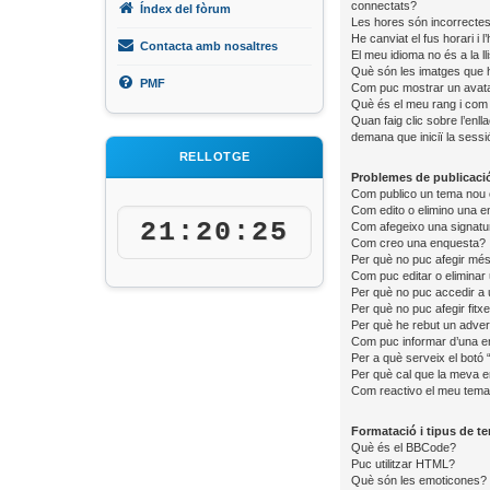
connectats?
Índex del fòrum
Les hores són incorrectes
He canviat el fus horari i
Contacta amb nosaltres
El meu idioma no és a la lli
Què són les imatges que h
PMF
Com puc mostrar un avat
Què és el meu rang i com 
Quan faig clic sobre l’enll
demana que iniciï la sessi
RELLOTGE
Problemes de publicaci
Com publico un tema nou 
Com edito o elimino una e
21:20:25
Com afegeixo una signatu
Com creo una enquesta?
Per què no puc afegir més
Com puc editar o eliminar
Per què no puc accedir a
Per què no puc afegir fitx
Per què he rebut un adver
Com puc informar d’una e
Per a què serveix el botó 
Per què cal que la meva e
Com reactivo el meu tem
Formatació i tipus de t
Què és el BBCode?
Puc utilitzar HTML?
Què són les emoticones?