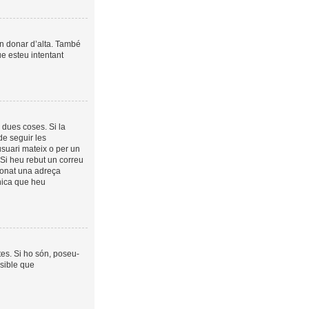
in donar d’alta. També
ue esteu intentant
 dues coses. Si la
de seguir les
usuari mateix o per un
 Si heu rebut un correu
cionat una adreça
ònica que heu
es. Si ho són, poseu-
sible que