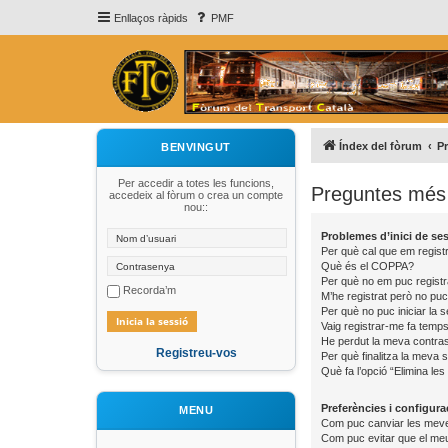
Enllaços ràpids
PMF
Índex del fòrum
P
BENVINGUT
Per accedir a totes les funcions,
Preguntes més 
accedeix al fòrum o crea un compte
nou::
Problemes d’inici de sess
Per què cal que em registr
Què és el COPPA?
Per què no em puc registr
Recorda’m
M’he registrat però no puc 
Per què no puc iniciar la 
Vaig registrar-me fa temps 
He perdut la meva contra
Registreu-vos
Per què finalitza la meva
Què fa l’opció “Elimina les
Preferències i configura
MENU
Com puc canviar les meve
Com puc evitar que el meu 