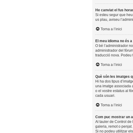
He canviat el fus hora
Si esteu segur que heu t
us plau, aviseu l’admin
Torna a l’inici
El meu idioma no és a l
O bé l’administrador no
administrador del fòrum
traducció nova. Podeu 
Torna a l’inici
Què són les imatges q
Hi ha dos tipus d’imatg
una imatge associada am
o el vostre estatus al f
cada usuari.
Torna a l’inici
Com puc mostrar un a
Al tauler de Control de 
galeria, remot o penjat
Si no podeu utilitzar e