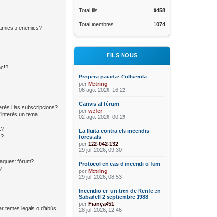
Total fils
9458
Total membres
1074
d’amics o enemics?
FILS NOUS
nc!?
Propera parada: Collserola
per
Metring
06 ago. 2026, 16:22
Canvis al fòrum
terès i les subscripcions?
per
wefer
’interès un tema
02 ago. 2026, 00:29
t?
La lluita contra els incendis
s?
forestals
per
122-042-132
29 jul. 2026, 09:30
n aquest fòrum?
Protocol en cas d'incendi o fum
?
per
Metring
29 jul. 2026, 08:53
Incendio en un tren de Renfe en
Sabadell 2 septiembre 1988
per
França451
ar temes legals o d’abús
28 jul. 2026, 12:46