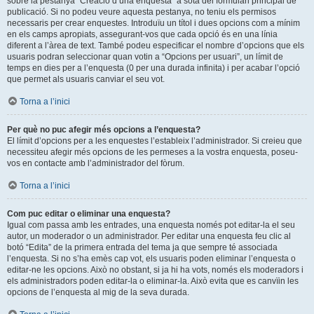
sobre la pestanya “Creació d’una enquesta” a sota del formulari principal de
publicació. Si no podeu veure aquesta pestanya, no teniu els permisos
necessaris per crear enquestes. Introduïu un títol i dues opcions com a mínim
en els camps apropiats, assegurant-vos que cada opció és en una línia
diferent a l’àrea de text. També podeu especificar el nombre d’opcions que els
usuaris podran seleccionar quan votin a “Opcions per usuari”, un límit de
temps en dies per a l’enquesta (0 per una durada infinita) i per acabar l’opció
que permet als usuaris canviar el seu vot.
Torna a l’inici
Per què no puc afegir més opcions a l’enquesta?
El límit d’opcions per a les enquestes l’estableix l’administrador. Si creieu que
necessiteu afegir més opcions de les permeses a la vostra enquesta, poseu-
vos en contacte amb l’administrador del fòrum.
Torna a l’inici
Com puc editar o eliminar una enquesta?
Igual com passa amb les entrades, una enquesta només pot editar-la el seu
autor, un moderador o un administrador. Per editar una enquesta feu clic al
botó “Edita” de la primera entrada del tema ja que sempre té associada
l’enquesta. Si no s’ha emès cap vot, els usuaris poden eliminar l’enquesta o
editar-ne les opcions. Això no obstant, si ja hi ha vots, només els moderadors i
els administradors poden editar-la o eliminar-la. Això evita que es canvïin les
opcions de l’enquesta al mig de la seva durada.