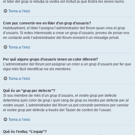
el líder del grup si rebutja la vostra sol·licitud ja que tindrà les seves raons.
Torna a l’inici
Com puc convertir-me en líder d’un grup d’usuaris?
Habitualment, el líder l’assigna l’administrador del fòrum quan crea el grup
d’usuaris. Si esteu interessats a crear un grup d’usuaris, proveu de posar-vos
en contacte amb l’administrador del fòrum enviant-li un missatge privat.
Torna a l’inici
Per què alguns grups d’usuaris tenen un color diferent?
L’administrador del fòrum pot assignar un color a un grup d’usuaris per fer que
sigui més fàcil identificar-ne els membres.
Torna a l’inici
Què és un “grup per defecte”?
Si sou membre de més d’un grup d’usuaris, el vostre grup per defecte
determina quin color de grup i quin rang de grup es mostra per defecte per al
vostre usuari. L’administrador del fòrum us pot concedir permisos per canviar
el vostre grup per defecte a través del Tauler de control de l’usuari.
Torna a l’inici
Què és l’enllaç “L’equip”?