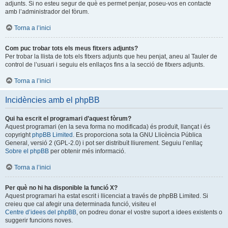
adjunts. Si no esteu segur de què es permet penjar, poseu-vos en contacte
amb l’administrador del fòrum.
Torna a l’inici
Com puc trobar tots els meus fitxers adjunts?
Per trobar la llista de tots els fitxers adjunts que heu penjat, aneu al Tauler de
control de l’usuari i seguiu els enllaços fins a la secció de fitxers adjunts.
Torna a l’inici
Incidències amb el phpBB
Qui ha escrit el programari d’aquest fòrum?
Aquest programari (en la seva forma no modificada) és produït, llançat i és
copyright
phpBB Limited
. Es proporciona sota la GNU Llicència Pública
General, versió 2 (GPL-2.0) i pot ser distribuït lliurement. Seguiu l’enllaç
Sobre el phpBB
per obtenir més informació.
Torna a l’inici
Per què no hi ha disponible la funció X?
Aquest programari ha estat escrit i llicenciat a través de phpBB Limited. Si
creieu que cal afegir una determinada funció, visiteu el
Centre d’idees del phpBB
, on podreu donar el vostre suport a idees existents o
suggerir funcions noves.