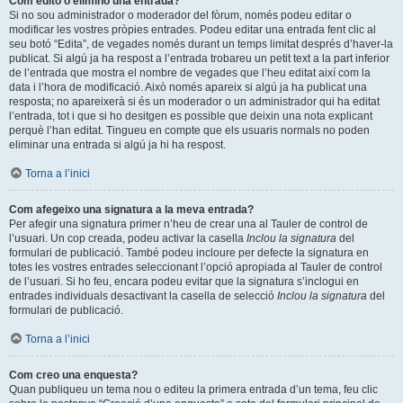
Com edito o elimino una entrada?
Si no sou administrador o moderador del fòrum, només podeu editar o
modificar les vostres pròpies entrades. Podeu editar una entrada fent clic al
seu botó “Edita”, de vegades només durant un temps limitat després d’haver-la
publicat. Si algú ja ha respost a l’entrada trobareu un petit text a la part inferior
de l’entrada que mostra el nombre de vegades que l’heu editat així com la
data i l’hora de modificació. Això només apareix si algú ja ha publicat una
resposta; no apareixerà si és un moderador o un administrador qui ha editat
l’entrada, tot i que si ho desitgen es possible que deixin una nota explicant
perquè l’han editat. Tingueu en compte que els usuaris normals no poden
eliminar una entrada si algú ja hi ha respost.
Torna a l’inici
Com afegeixo una signatura a la meva entrada?
Per afegir una signatura primer n’heu de crear una al Tauler de control de
l’usuari. Un cop creada, podeu activar la casella
Inclou la signatura
del
formulari de publicació. També podeu incloure per defecte la signatura en
totes les vostres entrades seleccionant l’opció apropiada al Tauler de control
de l’usuari. Si ho feu, encara podeu evitar que la signatura s’inclogui en
entrades individuals desactivant la casella de selecció
Inclou la signatura
del
formulari de publicació.
Torna a l’inici
Com creo una enquesta?
Quan publiqueu un tema nou o editeu la primera entrada d’un tema, feu clic