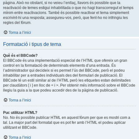
pàgina. Això no obstant, si no veieu l’enllaç, llavors és possible que la
reactivació de temes estigui inhabilitada o que no hagi transcorregut el temps
mínim entre reactivacions. També és possible reactivar el tema simplement
escrivint-hi una resposta; assegureu-vos, però, que fent-ho no infringiu les
regles del fòrum.
Torna a l’inici
Formatació i tipus de tema
Què és el BBCode?
El BBCode és una implementació especial de l’HTML que ofereix un gran
control en la formatació de determinats elements d’una entrada. És
l’administrador qui decideix si es permet l’ús del BBCode, però el podeu
inhabilitar per a entrades individuals des del formulari de publicació. El
BBCode té un estil similar al de l’HTML però les etiquetes estan delimitades
per claudàtors [ i ] en lloc de < i >. Per obtenir més informació sobre el BBCode
llegiu la guia a la que podeu accedir des de la pàgina de publicació.
Torna a l’inici
Puc utilitzar HTML?
No. No és possible publicar HTML en aquest fòrum per que es mostri com a
tal. La major part del formatat que es pot fer amb l’HTML el podeu aplicar
utilitzant el BBCode.
Torna a l’inici