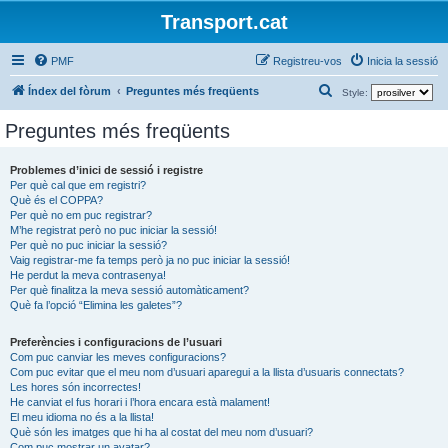
Transport.cat
PMF
Registreu-vos
Inicia la sessió
C
Índex del fòrum
Preguntes més freqüents
Style:
e
Preguntes més freqüents
r
c
Problemes d’inici de sessió i registre
Per què cal que em registri?
a
Què és el COPPA?
Per què no em puc registrar?
M’he registrat però no puc iniciar la sessió!
Per què no puc iniciar la sessió?
Vaig registrar-me fa temps però ja no puc iniciar la sessió!
He perdut la meva contrasenya!
Per què finalitza la meva sessió automàticament?
Què fa l’opció “Elimina les galetes”?
Preferències i configuracions de l’usuari
Com puc canviar les meves configuracions?
Com puc evitar que el meu nom d’usuari aparegui a la llista d’usuaris connectats?
Les hores són incorrectes!
He canviat el fus horari i l’hora encara està malament!
El meu idioma no és a la llista!
Què són les imatges que hi ha al costat del meu nom d’usuari?
Com puc mostrar un avatar?