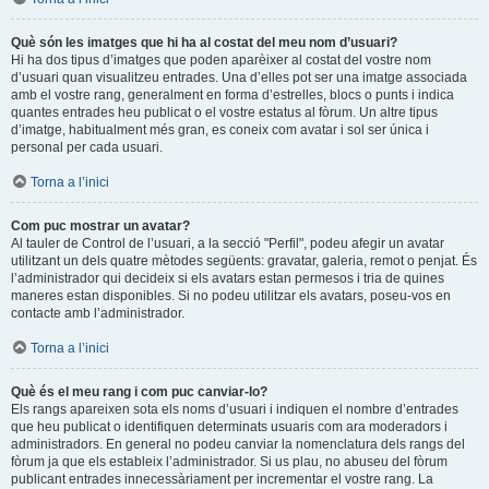
Què són les imatges que hi ha al costat del meu nom d’usuari?
Hi ha dos tipus d’imatges que poden aparèixer al costat del vostre nom
d’usuari quan visualitzeu entrades. Una d’elles pot ser una imatge associada
amb el vostre rang, generalment en forma d’estrelles, blocs o punts i indica
quantes entrades heu publicat o el vostre estatus al fòrum. Un altre tipus
d’imatge, habitualment més gran, es coneix com avatar i sol ser única i
personal per cada usuari.
Torna a l’inici
Com puc mostrar un avatar?
Al tauler de Control de l’usuari, a la secció "Perfil", podeu afegir un avatar
utilitzant un dels quatre mètodes següents: gravatar, galeria, remot o penjat. És
l’administrador qui decideix si els avatars estan permesos i tria de quines
maneres estan disponibles. Si no podeu utilitzar els avatars, poseu-vos en
contacte amb l’administrador.
Torna a l’inici
Què és el meu rang i com puc canviar-lo?
Els rangs apareixen sota els noms d’usuari i indiquen el nombre d’entrades
que heu publicat o identifiquen determinats usuaris com ara moderadors i
administradors. En general no podeu canviar la nomenclatura dels rangs del
fòrum ja que els estableix l’administrador. Si us plau, no abuseu del fòrum
publicant entrades innecessàriament per incrementar el vostre rang. La