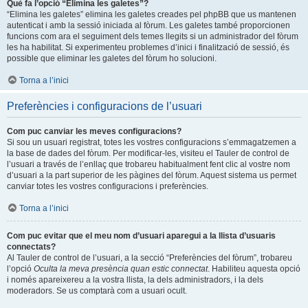
Què fa l’opció “Elimina les galetes”?
“Elimina les galetes” elimina les galetes creades pel phpBB que us mantenen
autenticat i amb la sessió iniciada al fòrum. Les galetes també proporcionen
funcions com ara el seguiment dels temes llegits si un administrador del fòrum
les ha habilitat. Si experimenteu problemes d’inici i finalització de sessió, és
possible que eliminar les galetes del fòrum ho solucioni.
Torna a l’inici
Preferències i configuracions de l’usuari
Com puc canviar les meves configuracions?
Si sou un usuari registrat, totes les vostres configuracions s’emmagatzemen a
la base de dades del fòrum. Per modificar-les, visiteu el Tauler de control de
l’usuari a través de l’enllaç que trobareu habitualment fent clic al vostre nom
d’usuari a la part superior de les pàgines del fòrum. Aquest sistema us permet
canviar totes les vostres configuracions i preferències.
Torna a l’inici
Com puc evitar que el meu nom d’usuari aparegui a la llista d’usuaris
connectats?
Al Tauler de control de l’usuari, a la secció “Preferències del fòrum”, trobareu
l’opció
Oculta la meva presència quan estic connectat
. Habiliteu aquesta opció
i només apareixereu a la vostra llista, la dels administradors, i la dels
moderadors. Se us comptarà com a usuari ocult.