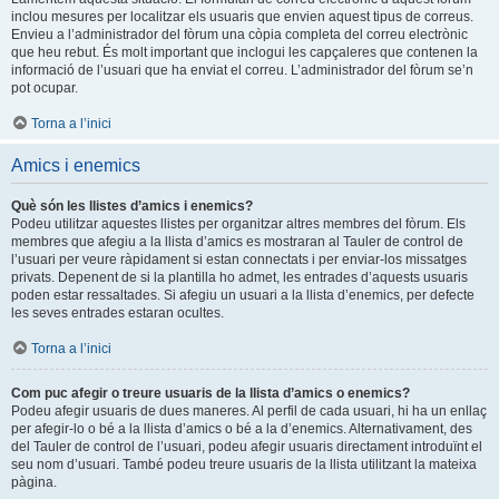
inclou mesures per localitzar els usuaris que envien aquest tipus de correus.
Envieu a l’administrador del fòrum una còpia completa del correu electrònic
que heu rebut. És molt important que inclogui les capçaleres que contenen la
informació de l’usuari que ha enviat el correu. L’administrador del fòrum se’n
pot ocupar.
Torna a l’inici
Amics i enemics
Què són les llistes d’amics i enemics?
Podeu utilitzar aquestes llistes per organitzar altres membres del fòrum. Els
membres que afegiu a la llista d’amics es mostraran al Tauler de control de
l’usuari per veure ràpidament si estan connectats i per enviar-los missatges
privats. Depenent de si la plantilla ho admet, les entrades d’aquests usuaris
poden estar ressaltades. Si afegiu un usuari a la llista d’enemics, per defecte
les seves entrades estaran ocultes.
Torna a l’inici
Com puc afegir o treure usuaris de la llista d’amics o enemics?
Podeu afegir usuaris de dues maneres. Al perfil de cada usuari, hi ha un enllaç
per afegir-lo o bé a la llista d’amics o bé a la d’enemics. Alternativament, des
del Tauler de control de l’usuari, podeu afegir usuaris directament introduïnt el
seu nom d’usuari. També podeu treure usuaris de la llista utilitzant la mateixa
pàgina.