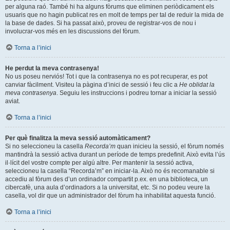
per alguna raó. També hi ha alguns fòrums que eliminen periòdicament els
usuaris que no hagin publicat res en molt de temps per tal de reduir la mida de
la base de dades. Si ha passat això, proveu de registrar-vos de nou i
involucrar-vos més en les discussions del fòrum.
Torna a l’inici
He perdut la meva contrasenya!
No us poseu nerviós! Tot i que la contrasenya no es pot recuperar, es pot
canviar fàcilment. Visiteu la pàgina d’inici de sessió i feu clic a
He oblidat la
meva contrasenya
. Seguiu les instruccions i podreu tornar a iniciar la sessió
aviat.
Torna a l’inici
Per què finalitza la meva sessió automàticament?
Si no seleccioneu la casella
Recorda’m
quan inicieu la sessió, el fòrum només
mantindrà la sessió activa durant un període de temps predefinit. Això evita l’ús
il·lícit del vostre compte per algú altre. Per mantenir la sessió activa,
seleccioneu la casella “Recorda’m” en iniciar-la. Això no és recomanable si
accediu al fòrum des d’un ordinador compartit p.ex. en una biblioteca, un
cibercafè, una aula d’ordinadors a la universitat, etc. Si no podeu veure la
casella, vol dir que un administrador del fòrum ha inhabilitat aquesta funció.
Torna a l’inici