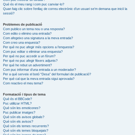
Què és el meu rang i com puc canviar-lo?
Quan faig clic sobre l’enllaç de correu electrònic d’un usuari se’m demana que iniciï la
sessió?
Problemes de publicació
Com publico un tema nou o una resposta?
Com edito o elimino una entrada?
Com afegeixo una signatura a la meva entrada?
Com creo una enquesta?
Per què no puc afegir més opcions a l’enquesta?
Com puc editar o eliminar una enquesta?
Per què no puc accedir a un fòrum?
Per què no puc afegir fitxers adjunts?
Per què he rebut un advertiment?
Com puc informar d’una entrada a un moderador?
Per a què serveix el botó “Desa” del formulari de publicació?
Per què cal que la meva entrada sigui aprovada?
Com reactivo el meu tema?
Formatació i tipus de tema
Què és el BBCode?
Puc utilitzar HTML?
Què són les emoticones?
Puc publicar imatges?
Què són els avisos globals?
Què són els avisos?
Què són els temes recurrents?
Què són els temes bloquejats?
Què són les icones de tema?