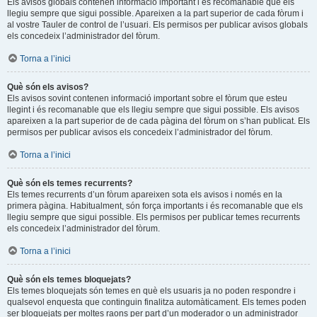
Els avisos globals contenen informació important i és recomanable que els
llegiu sempre que sigui possible. Apareixen a la part superior de cada fòrum i
al vostre Tauler de control de l’usuari. Els permisos per publicar avisos globals
els concedeix l’administrador del fòrum.
Torna a l’inici
Què són els avisos?
Els avisos sovint contenen informació important sobre el fòrum que esteu
llegint i és recomanable que els llegiu sempre que sigui possible. Els avisos
apareixen a la part superior de de cada pàgina del fòrum on s’han publicat. Els
permisos per publicar avisos els concedeix l’administrador del fòrum.
Torna a l’inici
Què són els temes recurrents?
Els temes recurrents d’un fòrum apareixen sota els avisos i només en la
primera pàgina. Habitualment, són força importants i és recomanable que els
llegiu sempre que sigui possible. Els permisos per publicar temes recurrents
els concedeix l’administrador del fòrum.
Torna a l’inici
Què són els temes bloquejats?
Els temes bloquejats són temes en què els usuaris ja no poden respondre i
qualsevol enquesta que continguin finalitza automàticament. Els temes poden
ser bloquejats per moltes raons per part d’un moderador o un administrador