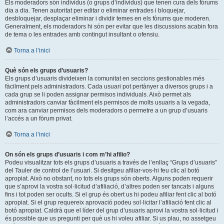
Els moderadors són individus (o grups d’individus) que tenen cura dels fòrums
dia a dia. Tenen autoritat per editar o eliminar entrades i bloquejar,
desbloquejar, desplaçar eliminar i dividir temes en els fòrums que moderen.
Generalment, els moderadors hi són per evitar que les discussions acabin fora
de tema o les entrades amb contingut insultant o ofensiu.
Torna a l’inici
Què són els grups d’usuaris?
Els grups d’usuaris divideixen la comunitat en seccions gestionables més
fàcilment pels administradors. Cada usuari pot pertànyer a diversos grups i a
cada grup se li poden assignar permisos individuals. Això permet als
administradors canviar fàcilment els permisos de molts usuaris a la vegada,
com ara canviar permisos dels moderadors o permetre a un grup d’usuaris
l’accés a un fòrum privat.
Torna a l’inici
On són els grups d’usuaris i com m’hi afilio?
Podeu visualitzar tots els grups d’usuaris a través de l’enllaç “Grups d’usuaris”
del Tauler de control de l’usuari. Si desitgeu afiliar-vos-hi feu clic al botó
apropiat. Això no obstant, no tots els grups són oberts. Alguns poden requerir
que s’aprovi la vostra sol·licitud d’afiliació, d’altres poden ser tancats i alguns
fins i tot poden ser ocults. Si el grup és obert us hi podeu afiliar fent clic al botó
apropiat. Si el grup requereix aprovació podeu sol·licitar l’afiliació fent clic al
botó apropiat. Caldrà que el líder del grup d’usuaris aprovi la vostra sol·licitud i
és possible que us pregunti per què us hi voleu afiliar. Si us plau, no assetgeu