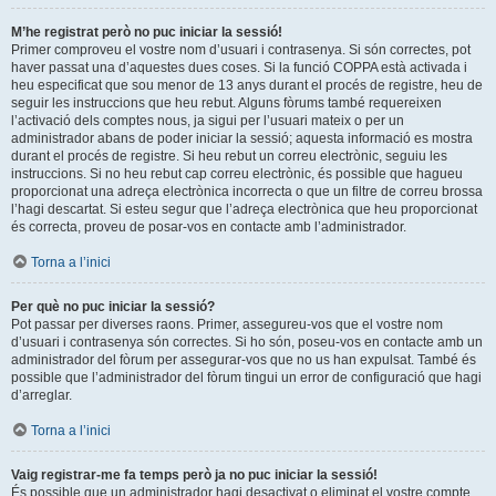
M’he registrat però no puc iniciar la sessió!
Primer comproveu el vostre nom d’usuari i contrasenya. Si són correctes, pot
haver passat una d’aquestes dues coses. Si la funció COPPA està activada i
heu especificat que sou menor de 13 anys durant el procés de registre, heu de
seguir les instruccions que heu rebut. Alguns fòrums també requereixen
l’activació dels comptes nous, ja sigui per l’usuari mateix o per un
administrador abans de poder iniciar la sessió; aquesta informació es mostra
durant el procés de registre. Si heu rebut un correu electrònic, seguiu les
instruccions. Si no heu rebut cap correu electrònic, és possible que hagueu
proporcionat una adreça electrònica incorrecta o que un filtre de correu brossa
l’hagi descartat. Si esteu segur que l’adreça electrònica que heu proporcionat
és correcta, proveu de posar-vos en contacte amb l’administrador.
Torna a l’inici
Per què no puc iniciar la sessió?
Pot passar per diverses raons. Primer, assegureu-vos que el vostre nom
d’usuari i contrasenya són correctes. Si ho són, poseu-vos en contacte amb un
administrador del fòrum per assegurar-vos que no us han expulsat. També és
possible que l’administrador del fòrum tingui un error de configuració que hagi
d’arreglar.
Torna a l’inici
Vaig registrar-me fa temps però ja no puc iniciar la sessió!
És possible que un administrador hagi desactivat o eliminat el vostre compte