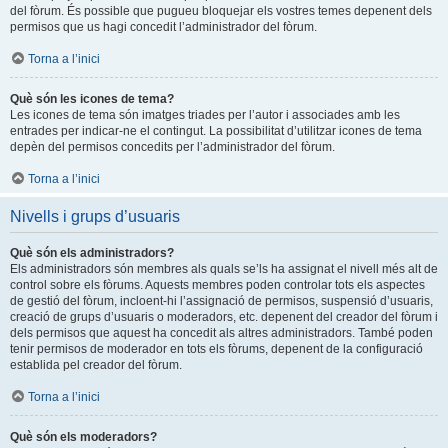
del fòrum. És possible que pugueu bloquejar els vostres temes depenent dels
permisos que us hagi concedit l’administrador del fòrum.
Torna a l’inici
Què són les icones de tema?
Les icones de tema són imatges triades per l’autor i associades amb les
entrades per indicar-ne el contingut. La possibilitat d’utilitzar icones de tema
depèn del permisos concedits per l’administrador del fòrum.
Torna a l’inici
Nivells i grups d’usuaris
Què són els administradors?
Els administradors són membres als quals se’ls ha assignat el nivell més alt de
control sobre els fòrums. Aquests membres poden controlar tots els aspectes
de gestió del fòrum, incloent-hi l’assignació de permisos, suspensió d’usuaris,
creació de grups d’usuaris o moderadors, etc. depenent del creador del fòrum i
dels permisos que aquest ha concedit als altres administradors. També poden
tenir permisos de moderador en tots els fòrums, depenent de la configuració
establida pel creador del fòrum.
Torna a l’inici
Què són els moderadors?