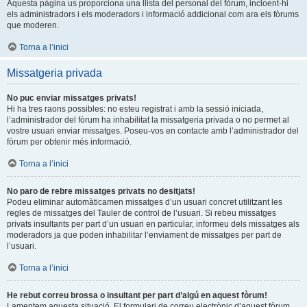
Aquesta pàgina us proporciona una llista del personal del fòrum, incloent-hi
els administradors i els moderadors i informació addicional com ara els fòrums
que moderen.
Torna a l’inici
Missatgeria privada
No puc enviar missatges privats!
Hi ha tres raons possibles: no esteu registrat i amb la sessió iniciada,
l’administrador del fòrum ha inhabilitat la missatgeria privada o no permet al
vostre usuari enviar missatges. Poseu-vos en contacte amb l’administrador del
fòrum per obtenir més informació.
Torna a l’inici
No paro de rebre missatges privats no desitjats!
Podeu eliminar automàticamen missatges d’un usuari concret utilitzant les
regles de missatges del Tauler de control de l’usuari. Si rebeu missatges
privats insultants per part d’un usuari en particular, informeu dels missatges als
moderadors ja que poden inhabilitar l’enviament de missatges per part de
l’usuari.
Torna a l’inici
He rebut correu brossa o insultant per part d’algú en aquest fòrum!
Lamentem aquesta situació. El formulari de correu electrònic d’aquest fòrum