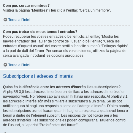
Com puc cercar membres?
Visiteu la pàgina “Membres” i feu clic a l’enllaç “Cerca un membre”.
Torna a l’inici
Com puc trobar els meus temes i entrades?
Podeu recuperar les vostres entrades o bé fent clic a l’enllaç “Mostra les
meves entrades” del Tauler de control de l’usuari o bé l’enllaç “Cerca les
entrades d’aquest usuari” del vostre perfil o fent clic al menú “Enllaços ràpids”
a la part de dalt del fòrum. Per cercar els vostres temes, utilitzeu la pàgina de
cerca avançada introduïnt les opcions apropiades.
Torna a l’inici
Subscripcions i adreces d’interès
Quina és la diferència entre les adreces d’interès i les subscripcions?
Al phpBB 3,0 les adreces d’interès eren similars a les adreces d’interès d’un
navegador web. No rebieu cap avís quan hi havia una resposta. Al phpBB 3,1
les adreces d’interès són més similars a subscriure’s a un tema. Se us pot
notificar quan hi hagi una resposta al tema de l’adreça d’interès. D’altra banda,
les subscripcions us notificaran quan hi hagi una resposta a qualsevol tema o
fòrum a dintre de l’element subscrit. Les opcions de notificació per a les
adreces d’interès i les subscripcions es poden configurar al Tauler de control
de l’usuari, a l’apartat “Preferències del fòrum”.