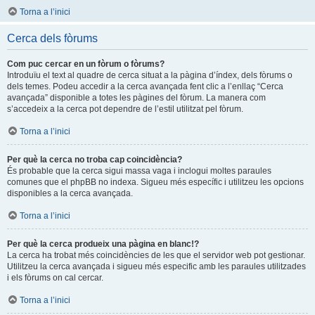
Torna a l’inici
Cerca dels fòrums
Com puc cercar en un fòrum o fòrums?
Introduïu el text al quadre de cerca situat a la pàgina d’índex, dels fòrums o
dels temes. Podeu accedir a la cerca avançada fent clic a l’enllaç “Cerca
avançada” disponible a totes les pàgines del fòrum. La manera com
s’accedeix a la cerca pot dependre de l’estil utilitzat pel fòrum.
Torna a l’inici
Per què la cerca no troba cap coincidència?
És probable que la cerca sigui massa vaga i inclogui moltes paraules
comunes que el phpBB no indexa. Sigueu més específic i utilitzeu les opcions
disponibles a la cerca avançada.
Torna a l’inici
Per què la cerca produeix una pàgina en blanc!?
La cerca ha trobat més coincidències de les que el servidor web pot gestionar.
Utilitzeu la cerca avançada i sigueu més especific amb les paraules utilitzades
i els fòrums on cal cercar.
Torna a l’inici