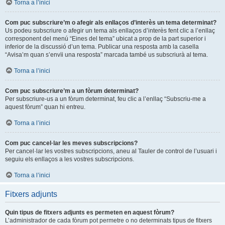
Torna a l’inici
Com puc subscriure’m o afegir als enllaços d’interès un tema determinat?
Us podeu subscriure o afegir un tema als enllaços d’interès fent clic a l’enllaç
corresponent del menú “Eines del tema” ubicat a prop de la part superior i
inferior de la discussió d’un tema. Publicar una resposta amb la casella
“Avisa’m quan s’envïi una resposta” marcada també us subscriurà al tema.
Torna a l’inici
Com puc subscriure’m a un fòrum determinat?
Per subscriure-us a un fòrum determinat, feu clic a l’enllaç “Subscriu-me a
aquest fòrum” quan hi entreu.
Torna a l’inici
Com puc cancel·lar les meves subscripcions?
Per cancel·lar les vostres subscripcions, aneu al Tauler de control de l’usuari i
seguiu els enllaços a les vostres subscripcions.
Torna a l’inici
Fitxers adjunts
Quin tipus de fitxers adjunts es permeten en aquest fòrum?
L’administrador de cada fòrum pot permetre o no determinats tipus de fitxers