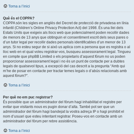
Torna a l’inici
Què és el COPPA?
COPPA són les sigles en anglès del Decret de protecció de privadesa en línia
infantil (Children’s Online Privacy Protection Act) del 1998. És una llei dels
Estats Units que exigeix als llocs web que potencialment poden recollir dades
de menors de 13 anys que obtinguin el consentiment escrit dels seus pares o
d’un tutor legal per recollir dades personals identificables d’un menor de 13
anys. Si no esteu segur de si això us aplica com a persona que es registra o al
lloc web en el qual voleu registrar-vos, busqueu assessorament legal. Tingueu
en compte que phpBB Limited o els propietaris d’aquest fòrum no us poden
proporcionar assessorament legal i no és un punt de contacte per a dubtes
legals de qualsevol tipus, a excepció del cas descrit a la pregunta “Amb qui
m’he de posar en contacte per tractar temes legals o d’abús relacionats amb
aquest fòrum?”.
Torna a l’inici
Per què no em puc registrar?
És possible que un administrador del fòrum hagi inhabilitat el registre per
evitar que visitants nous es pugin donar d’alta. També pot ser que un
administrador del fòrum hagi bandejat la vostra adreça IP o hagi prohibit el
nom d’usuari que esteu intentant registrar. Poseu-vos en contacte amb un
administrador del fòrum per rebre assistència.
Torna a l’inici