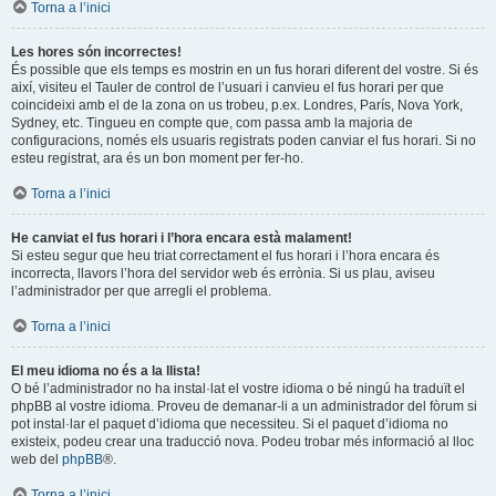
Torna a l’inici
Les hores són incorrectes!
És possible que els temps es mostrin en un fus horari diferent del vostre. Si és
així, visiteu el Tauler de control de l’usuari i canvieu el fus horari per que
coincideixi amb el de la zona on us trobeu, p.ex. Londres, París, Nova York,
Sydney, etc. Tingueu en compte que, com passa amb la majoria de
configuracions, només els usuaris registrats poden canviar el fus horari. Si no
esteu registrat, ara és un bon moment per fer-ho.
Torna a l’inici
He canviat el fus horari i l’hora encara està malament!
Si esteu segur que heu triat correctament el fus horari i l’hora encara és
incorrecta, llavors l’hora del servidor web és errònia. Si us plau, aviseu
l’administrador per que arregli el problema.
Torna a l’inici
El meu idioma no és a la llista!
O bé l’administrador no ha instal·lat el vostre idioma o bé ningú ha traduït el
phpBB al vostre idioma. Proveu de demanar-li a un administrador del fòrum si
pot instal·lar el paquet d’idioma que necessiteu. Si el paquet d’idioma no
existeix, podeu crear una traducció nova. Podeu trobar més informació al lloc
web del
phpBB
®.
Torna a l’inici