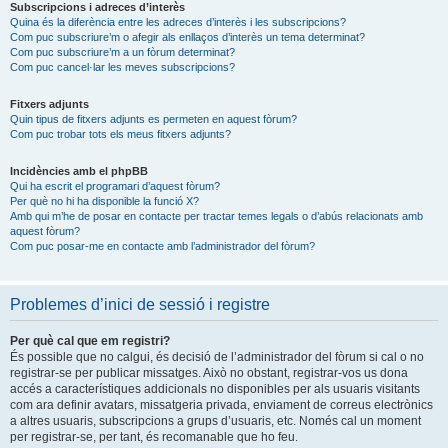
Subscripcions i adreces d’interès
Quina és la diferència entre les adreces d’interès i les subscripcions?
Com puc subscriure’m o afegir als enllaços d’interès un tema determinat?
Com puc subscriure’m a un fòrum determinat?
Com puc cancel·lar les meves subscripcions?
Fitxers adjunts
Quin tipus de fitxers adjunts es permeten en aquest fòrum?
Com puc trobar tots els meus fitxers adjunts?
Incidències amb el phpBB
Qui ha escrit el programari d’aquest fòrum?
Per què no hi ha disponible la funció X?
Amb qui m’he de posar en contacte per tractar temes legals o d’abús relacionats amb
aquest fòrum?
Com puc posar-me en contacte amb l’administrador del fòrum?
Problemes d’inici de sessió i registre
Per què cal que em registri?
És possible que no calgui, és decisió de l’administrador del fòrum si cal o no
registrar-se per publicar missatges. Això no obstant, registrar-vos us dona
accés a característiques addicionals no disponibles per als usuaris visitants
com ara definir avatars, missatgeria privada, enviament de correus electrònics
a altres usuaris, subscripcions a grups d’usuaris, etc. Només cal un moment
per registrar-se, per tant, és recomanable que ho feu.