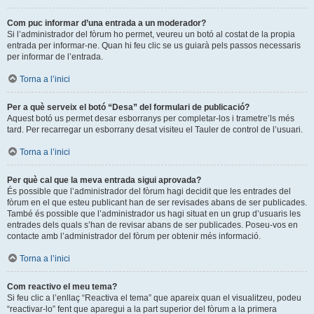
Com puc informar d’una entrada a un moderador?
Si l’administrador del fòrum ho permet, veureu un botó al costat de la propia
entrada per informar-ne. Quan hi feu clic se us guiarà pels passos necessaris
per informar de l’entrada.
Torna a l’inici
Per a què serveix el botó “Desa” del formulari de publicació?
Aquest botó us permet desar esborranys per completar-los i trametre’ls més
tard. Per recarregar un esborrany desat visiteu el Tauler de control de l’usuari.
Torna a l’inici
Per què cal que la meva entrada sigui aprovada?
És possible que l’administrador del fòrum hagi decidit que les entrades del
fòrum en el que esteu publicant han de ser revisades abans de ser publicades.
També és possible que l’administrador us hagi situat en un grup d’usuaris les
entrades dels quals s’han de revisar abans de ser publicades. Poseu-vos en
contacte amb l’administrador del fòrum per obtenir més informació.
Torna a l’inici
Com reactivo el meu tema?
Si feu clic a l’enllaç “Reactiva el tema” que apareix quan el visualitzeu, podeu
“reactivar-lo” fent que aparegui a la part superior del fòrum a la primera