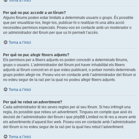
Torna a l’inici
Per què no puc accedir a un fòrum?
Alguns fòrums poden estar limitats a determinats usuaris o grups. És possible
que per visualitzar-los, llegir-los, publicar-hi o realitzar-hi una altra acció
necessiteu permisos especials. Poseu-vos en contacte amb un moderador o
un administrador del fòrum per que us hi permeti l’accés.
Torna a l’inici
Per què no puc afegir fitxers adjunts?
Els permisos per a fitxers adjunts es poden concedir a determinats fòrums,
grups o usuaris. L’administrador del fòrum pot haver inhabilitat els fitxers
adjunts al fòrum concret en el que esteu publicant, o potser només determinats
grups poden afegir-ne. Poseu-vos en contacte amb l’administrador del fòrum si
no esteu segur de la raó per la qual no podeu afegir fitxers adjunts.
Torna a l’inici
Per què he rebut un advertiment?
Cada administrador té les seves regles per al seu fòrum. Si heu infringit una
regla, és possible que rebeu un advertiment. Tingueu en compte que això és
decisió de l’administrador del fòrum i que phpBB Limited no té res a veure amb
els advertiments d’aquest lloc web. Poseu-vos en contacte amb l’administrador
del fòrum si no esteu segur de la raó per la qual heu rebut l’advertiment.
Torna a l’inici