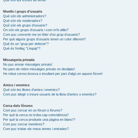
Nivells i grups d’usuaris
Què són els administradors?
Què són els moderadors?
Què són els grups d’usuaris?
On són els grups d’usuaris i com m’hi afilio?
Com puc convertir-me en líder d’un grup d’usuaris?
Per què alguns grups d’usuaris tenen un color diferent?
Què és un “grup per defecte”?
Què és l’enllaç “L’equip”?
Missatgeria privada
No puc enviar missatges privats!
No paro de rebre missatges privats no desitjats!
He rebut correu brossa o insultant per part d’algú en aquest fòrum!
Amics i enemics
Què són les llistes d’amics i enemics?
Com puc afegir o treure usuaris de la llista d’amics o enemics?
Cerca dels fòrums
Com puc cercar en un fòrum o fòrums?
Per què la cerca no troba cap coincidència?
Per què la cerca produeix una pàgina en blanc!?
Com puc cercar membres?
Com puc trobar els meus temes i entrades?