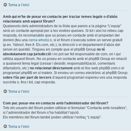
Torna a l’inici
Amb qui m’he de posar en contacte per tractar temes legals o d’abús
relacionats amb aquest fòrum?
Qualsevols dels administradors de la llista que pareix a la pàgina “L’equip”
serà un contacte apropiat per a les vostres queixes. Si tot i així no rebeu cap
resposta, és recomanable que us poseu en contacte amb el propietari del
domini (feu una
cerca whois
) o, si el fòrum s’executa sobre un servei gratuït
(p.ex. Yahoo!, free.fr, f2s.com, etc.), la direcció o el departament d’abús del
servei en questió. Tingueu en compte que el phpBB Group
no té
absolutament cap jurisdicció
i no pot ser fet responsable de com, on i qui
utilitza aquest fòrum. No us poseu en contacte amb el phpBB Group en relació
a qualsevol tema legal (cessar i desistir, responsabilització, comentaris
difamatoris, etc.)
no relacionat directament
amb el lloc web phpBB.com o el
programari phpBB en sí mateix. Si envieu un correu electrònic al phpBB Group
sobre l’ús per part de tercers
d’aquest programari espereu-vos una resposta
succinta o, fins i tot, cap resposta.
Torna a l’inici
Com puc posar-me en contacte amb l’administrador del fòrum?
Tots els usuaris del fòrum poden utilitzar el formulari “Contacta amb nosaltres”,
si l’administrador del fòrum n’ha habilitat l’opció.
Els membres del fòrum també poden utilitzar l’enllaç “L’equip”.
Torna a l’inici