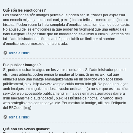
Què són les emoticones?
Les emoticones són imatges petites que poden ser utilitzades per expressar
una emoció mitjançant un codi curt, p.ex. :) indica felicitat, mentre que :( indica
tristesa. Podeu veure la llista completa d’emoticones al formulari de publicació.
No abuseu de les emoticones ja que poden fer fàcilment que una entrada es
torni il·legible i és possible que un moderador les elimini o elimini l’entrada del
tot. L’administrador del fòrum també pot establir un límit per al nombre
d’emoticones permeses en una entrada.
Torna a l’inici
Puc publicar imatges?
Sí, podeu mostrar imatges en les vostres entrades. Si l’administrador permet
els fitxers adjunts, podeu penjar la imatge al fòrum. Si no és així, cal que
enllaçeu amb una imatge emmagatzemada en un servidor web accessible
públicament, p.ex. http://www.exemple.cat/la-meva-foto.gif. No podeu enllaçar
amb imatges emmagatzemades al vostre ordinador (a no ser que es tracti d’un
servidor web accessible públicament) ni imatges emmagatzemades darrera
d’un mecanisme d’autenticació , p.ex. les bústies de hotmail o yahoo, llocs
web protegits amb contrasenya, etc. Per mostrar la imatge, utilitzeu l’etiqueta
del BBCode [img].
Torna a l’inici
Què són els avisos globals?