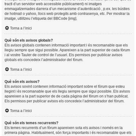
tracti d’un servidor web accessible públicament) ni imatges
emmagatzemades darrera d’un mecanisme d’autenticació , p.ex. les bústies
de hotmail o yahoo, llocs web protegits amb contrasenya, etc. Per mostrar la
imatge, utilitzeu l’etiqueta del BBCode [img].
Torna a l’inici
Què són els avisos globals?
Els avisos globals contenen informació important i és recomanable que els
llegiu sempre que sigui possible. Apareixen a la part superior de cada fòrum
i al vostre Tauler de control de l’usuari. Els permisos per publicar avisos
globals els concedeix l’administrador del fòrum.
Torna a l’inici
Què són els avisos?
Els avisos sovint contenen informació important sobre el fòrum que esteu
llegint i és recomanable que els llegiu sempre que sigui possible. Els avisos
apareixen a la part superior de de cada pàgina del fòrum on s’han publicat.
Els permisos per publicar avisos els concedeix l’administrador del fòrum.
Torna a l’inici
Què són els temes recurrents?
Els temes recurrents d’un fòrum apareixen sota els avisos i només en la
primera pàgina. Habitualment, són força importants i és recomanable que els