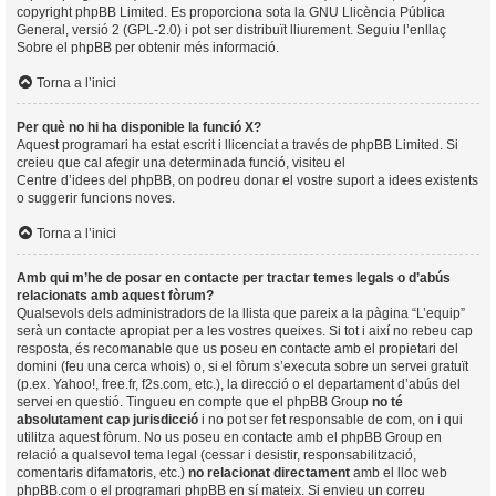
copyright
phpBB Limited
. Es proporciona sota la GNU Llicència Pública
General, versió 2 (GPL-2.0) i pot ser distribuït lliurement. Seguiu l’enllaç
Sobre el phpBB
per obtenir més informació.
Torna a l’inici
Per què no hi ha disponible la funció X?
Aquest programari ha estat escrit i llicenciat a través de phpBB Limited. Si
creieu que cal afegir una determinada funció, visiteu el
Centre d’idees del phpBB
, on podreu donar el vostre suport a idees existents
o suggerir funcions noves.
Torna a l’inici
Amb qui m’he de posar en contacte per tractar temes legals o d’abús
relacionats amb aquest fòrum?
Qualsevols dels administradors de la llista que pareix a la pàgina “L’equip”
serà un contacte apropiat per a les vostres queixes. Si tot i així no rebeu cap
resposta, és recomanable que us poseu en contacte amb el propietari del
domini (feu una
cerca whois
) o, si el fòrum s’executa sobre un servei gratuït
(p.ex. Yahoo!, free.fr, f2s.com, etc.), la direcció o el departament d’abús del
servei en questió. Tingueu en compte que el phpBB Group
no té
absolutament cap jurisdicció
i no pot ser fet responsable de com, on i qui
utilitza aquest fòrum. No us poseu en contacte amb el phpBB Group en
relació a qualsevol tema legal (cessar i desistir, responsabilització,
comentaris difamatoris, etc.)
no relacionat directament
amb el lloc web
phpBB.com o el programari phpBB en sí mateix. Si envieu un correu