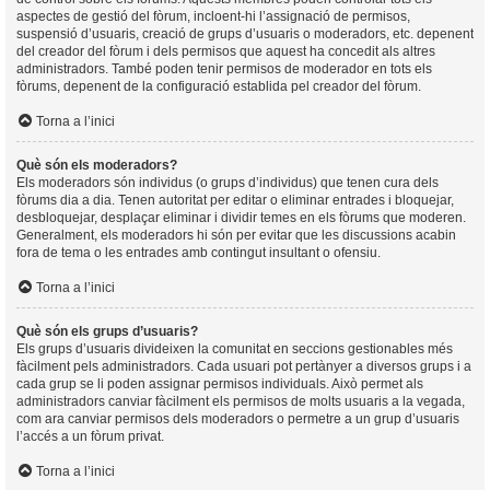
aspectes de gestió del fòrum, incloent-hi l’assignació de permisos,
suspensió d’usuaris, creació de grups d’usuaris o moderadors, etc. depenent
del creador del fòrum i dels permisos que aquest ha concedit als altres
administradors. També poden tenir permisos de moderador en tots els
fòrums, depenent de la configuració establida pel creador del fòrum.
Torna a l’inici
Què són els moderadors?
Els moderadors són individus (o grups d’individus) que tenen cura dels
fòrums dia a dia. Tenen autoritat per editar o eliminar entrades i bloquejar,
desbloquejar, desplaçar eliminar i dividir temes en els fòrums que moderen.
Generalment, els moderadors hi són per evitar que les discussions acabin
fora de tema o les entrades amb contingut insultant o ofensiu.
Torna a l’inici
Què són els grups d’usuaris?
Els grups d’usuaris divideixen la comunitat en seccions gestionables més
fàcilment pels administradors. Cada usuari pot pertànyer a diversos grups i a
cada grup se li poden assignar permisos individuals. Això permet als
administradors canviar fàcilment els permisos de molts usuaris a la vegada,
com ara canviar permisos dels moderadors o permetre a un grup d’usuaris
l’accés a un fòrum privat.
Torna a l’inici