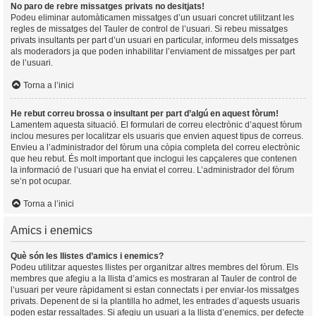
No paro de rebre missatges privats no desitjats!
Podeu eliminar automàticamen missatges d’un usuari concret utilitzant les
regles de missatges del Tauler de control de l’usuari. Si rebeu missatges
privats insultants per part d’un usuari en particular, informeu dels missatges
als moderadors ja que poden inhabilitar l’enviament de missatges per part
de l’usuari.
Torna a l’inici
He rebut correu brossa o insultant per part d’algú en aquest fòrum!
Lamentem aquesta situació. El formulari de correu electrònic d’aquest fòrum
inclou mesures per localitzar els usuaris que envien aquest tipus de correus.
Envieu a l’administrador del fòrum una còpia completa del correu electrònic
que heu rebut. És molt important que inclogui les capçaleres que contenen
la informació de l’usuari que ha enviat el correu. L’administrador del fòrum
se’n pot ocupar.
Torna a l’inici
Amics i enemics
Què són les llistes d’amics i enemics?
Podeu utilitzar aquestes llistes per organitzar altres membres del fòrum. Els
membres que afegiu a la llista d’amics es mostraran al Tauler de control de
l’usuari per veure ràpidament si estan connectats i per enviar-los missatges
privats. Depenent de si la plantilla ho admet, les entrades d’aquests usuaris
poden estar ressaltades. Si afegiu un usuari a la llista d’enemics, per defecte