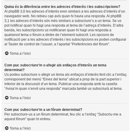
Quina és la diferència entre les adreces d’interès i les subscripcions?
Al phpBB 3,0 les adreces d’interès eren similars a les adreces d’interès d’un
navegador web. No rebieu cap avís quan hi havia una resposta. Al phpBB
3,1 les adreces d’interès són més similars a subscriure’s a un tema. Se us
pot notificar quan hi hagi una resposta al tema de l’adreça d’interès. D’altra
banda, les subscripcions us notificaran quan hi hagi una resposta a
qualsevol tema o fòrum a dintre de l’element subscrit. Les opcions de
notificació per a les adreces d’interès i les subscripcions es poden configurar
al Tauler de control de l’usuari, a l’apartat “Preferències del fòrum”.
Torna a l’inici
Com puc subscriure’m o afegir als enllaços d’interès un tema
determinat?
Us podeu subscriure o afegir un tema als enllaços d’interès fent clic a l’enllaç
corresponent del menú “Eines del tema” ubicat a prop de la part superior i
inferior de la discussió d’un tema. Publicar una resposta amb la casella
“Avisa’m quan s’envïi una resposta” marcada també us subscriurà al tema.
Torna a l’inici
Com puc subscriure’m a un fòrum determinat?
Per subscriure-us a un fòrum determinat, feu clic a l’enllaç “Subscriu-me a
aquest fòrum” quan hi entreu.
Torna a l’inici