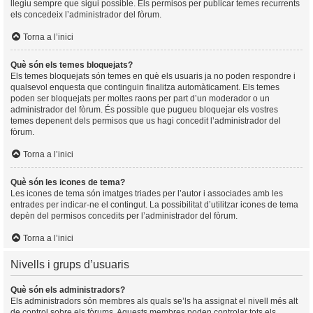
llegiu sempre que sigui possible. Els permisos per publicar temes recurrents
els concedeix l’administrador del fòrum.
Torna a l’inici
Què són els temes bloquejats?
Els temes bloquejats són temes en què els usuaris ja no poden respondre i
qualsevol enquesta que continguin finalitza automàticament. Els temes
poden ser bloquejats per moltes raons per part d’un moderador o un
administrador del fòrum. És possible que pugueu bloquejar els vostres
temes depenent dels permisos que us hagi concedit l’administrador del
fòrum.
Torna a l’inici
Què són les icones de tema?
Les icones de tema són imatges triades per l’autor i associades amb les
entrades per indicar-ne el contingut. La possibilitat d’utilitzar icones de tema
depèn del permisos concedits per l’administrador del fòrum.
Torna a l’inici
Nivells i grups d’usuaris
Què són els administradors?
Els administradors són membres als quals se’ls ha assignat el nivell més alt
de control sobre els fòrums. Aquests membres poden controlar tots els