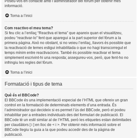
Poseu-vos en contacte amb l’administrador del fòrum per obtenir més
informació.
Torna a l’inici
Com reactivo el meu tema?
Si feu clic a l’enllaç “Reactiva el tema” que apareix quan el visualitzeu,
podeu “reactivar-lo” fent que aparegui a la part superior del fòrum a la
primera pàgina. Això no obstant, si no veieu l’enllaç, llavors és possible que
la reactivació de temes estigui inhabilitada o que no hagi transcorregut el
temps mínim entre reactivacions. També és possible reactivar el tema
simplement escrivint-hi una resposta; assegureu-vos, però, que fent-ho no
infringiu les regles del fòrum.
Torna a l’inici
Formatació i tipus de tema
Què és el BBCode?
El BBCode és una implementació especial de l’HTML que ofereix un gran
control en la formatació de determinats elements d’una entrada. És
l’administrador qui decideix si es permet l’ús del BBCode, però el podeu
inhabilitar per a entrades individuals des del formulari de publicació. El
BBCode té un estil similar al de l’HTML però les etiquetes estan delimitades
per claudàtors [ i ] en lloc de < i >. Per obtenir més informació sobre el
BBCode llegiu la guia a la que podeu accedir des de la pàgina de
publicació.