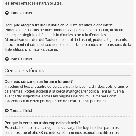
les seves entrades estaran ocultes.
Torna a l’inici
Com puc afegir o treure usuaris de la llista d’amics o enemics?
Podeu afegir usuaris de dues maneres. Al perfil de cada usuari, hi ha un
enllaç per afegir-lo o bé a la llista d’amics o bé a la d’enemics.
Alternativament, des del Tauler de control de l’usuari, podeu afegir usuaris
directament introduïnt el seu nom d’usuari. També podeu treure usuaris de la
llista utilitzant la mateixa pàgina.
Torna a l’inici
Cerca dels fòrums
Com puc cercar en un fòrum o fòrums?
Introduïu el text al quadre de cerca situat a la pàgina d’índex, dels fòrums o
dels temes. Podeu accedir a la cerca avançada fent clic a l’enllaç “Cerca
avançada” disponible a totes les pàgines del fòrum. La manera com
s’accedeix a la cerca pot dependre de l’estil utilitzat pel fòrum.
Torna a l’inici
Per què la cerca no troba cap coincidència?
És probable que la cerca sigui massa vaga i inclogui moltes paraules
comunes que el phpBB no indexa. Sigueu més específic i utilitzeu les