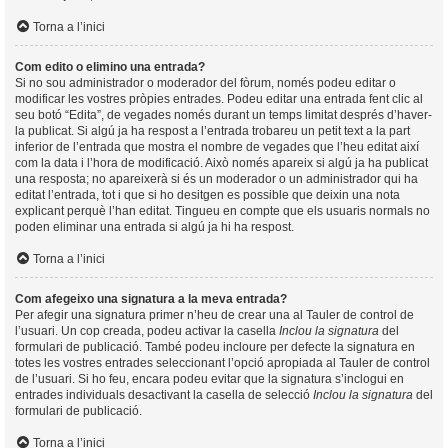
Torna a l’inici
Com edito o elimino una entrada?
Si no sou administrador o moderador del fòrum, només podeu editar o
modificar les vostres pròpies entrades. Podeu editar una entrada fent clic al
seu botó “Edita”, de vegades només durant un temps limitat després d’haver-
la publicat. Si algú ja ha respost a l’entrada trobareu un petit text a la part
inferior de l’entrada que mostra el nombre de vegades que l’heu editat així
com la data i l’hora de modificació. Això només apareix si algú ja ha publicat
una resposta; no apareixerà si és un moderador o un administrador qui ha
editat l’entrada, tot i que si ho desitgen es possible que deixin una nota
explicant perquè l’han editat. Tingueu en compte que els usuaris normals no
poden eliminar una entrada si algú ja hi ha respost.
Torna a l’inici
Com afegeixo una signatura a la meva entrada?
Per afegir una signatura primer n’heu de crear una al Tauler de control de
l’usuari. Un cop creada, podeu activar la casella
Inclou la signatura
del
formulari de publicació. També podeu incloure per defecte la signatura en
totes les vostres entrades seleccionant l’opció apropiada al Tauler de control
de l’usuari. Si ho feu, encara podeu evitar que la signatura s’inclogui en
entrades individuals desactivant la casella de selecció
Inclou la signatura
del
formulari de publicació.
Torna a l’inici