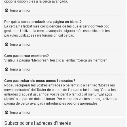
opcions disponibles a la cerca avançada.
Torna a l’inici
Per què la cerca produeix una pàgina en blanc!?
La cerca ha trobat més coincidències de les que el servidor web pot
gestionar. Utilitzeu la cerca avançada i sigueu més especific amb les
paraules utilitzades i els fòrums on cal cercar.
Torna a l’inici
Com puc cercar membres?
Visiteu la pàgina “Membres” i feu clic a l’enllaç “Cerca un membre”.
Torna a l’inici
Com puc trobar els meus temes i entrades?
Podeu recuperar les vostres entrades o bé fent clic a l’enllaç “Mostra les
meves entrades” del Tauler de control de l’usuari o bé l’enllaç “Cerca les
entrades d’aquest usuari” del vostre perfil o fent clic al menú “Enllaços
ràpids” a la part de dalt del fòrum. Per cercar els vostres temes, utilitzeu la
pàgina de cerca avançada introduïnt les opcions apropiades.
Torna a l’inici
Subscripcions i adreces d’interès