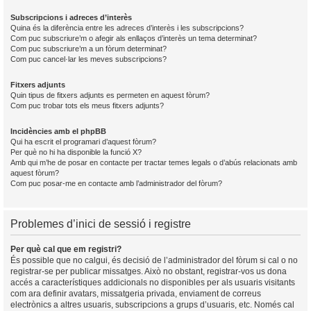
Subscripcions i adreces d’interès
Quina és la diferència entre les adreces d’interès i les subscripcions?
Com puc subscriure’m o afegir als enllaços d’interès un tema determinat?
Com puc subscriure’m a un fòrum determinat?
Com puc cancel·lar les meves subscripcions?
Fitxers adjunts
Quin tipus de fitxers adjunts es permeten en aquest fòrum?
Com puc trobar tots els meus fitxers adjunts?
Incidències amb el phpBB
Qui ha escrit el programari d’aquest fòrum?
Per què no hi ha disponible la funció X?
Amb qui m’he de posar en contacte per tractar temes legals o d’abús relacionats amb
aquest fòrum?
Com puc posar-me en contacte amb l’administrador del fòrum?
Problemes d’inici de sessió i registre
Per què cal que em registri?
És possible que no calgui, és decisió de l’administrador del fòrum si cal o no
registrar-se per publicar missatges. Això no obstant, registrar-vos us dona
accés a característiques addicionals no disponibles per als usuaris visitants
com ara definir avatars, missatgeria privada, enviament de correus
electrònics a altres usuaris, subscripcions a grups d’usuaris, etc. Només cal