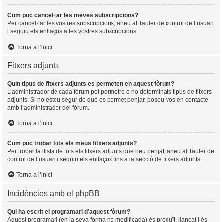
Com puc cancel·lar les meves subscripcions?
Per cancel·lar les vostres subscripcions, aneu al Tauler de control de l’usuari
i seguiu els enllaços a les vostres subscripcions.
Torna a l’inici
Fitxers adjunts
Quin tipus de fitxers adjunts es permeten en aquest fòrum?
L’administrador de cada fòrum pot permetre o no determinats tipus de fitxers
adjunts. Si no esteu segur de què es permet penjar, poseu-vos en contacte
amb l’administrador del fòrum.
Torna a l’inici
Com puc trobar tots els meus fitxers adjunts?
Per trobar la llista de tots els fitxers adjunts que heu penjat, aneu al Tauler de
control de l’usuari i seguiu els enllaços fins a la secció de fitxers adjunts.
Torna a l’inici
Incidències amb el phpBB
Qui ha escrit el programari d’aquest fòrum?
Aquest programari (en la seva forma no modificada) és produït, llançat i és