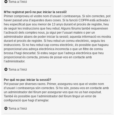
Torna a l’inici
M’he registrat però no puc iniciar la sessió!
Primer comproveu el vostre nom d’usuari i contrasenya. Si són correctes, pot
haver passat una d’aquestes dues coses. Si la funció COPPA està activada i
heu especificat que sou menor de 13 anys durant el procés de registre, heu
de seguir les instruccions que heu rebut. Alguns fòrums també requereixen
l’activació dels comptes nous, ja sigui per l’usuari mateix o per un
administrador abans de poder iniciar la sessió; aquesta informació es mostra
durant el procés de registre. Si heu rebut un correu electrònic, seguiu les
instruccions. Si no heu rebut cap correu electrònic, és possible que hagueu
proporcionat una adreça electrònica incorrecta o que un filtre de correu
brossa l’hagi descartat. Si esteu segur que l’adreça electrònica que heu
proporcionat és correcta, proveu de posar-vos en contacte amb
l’administrador.
Torna a l’inici
Per què no puc iniciar la sessió?
Pot passar per diverses raons. Primer, assegureu-vos que el vostre nom
d’usuari i contrasenya són correctes. Si ho són, poseu-vos en contacte amb
un administrador del fòrum per assegurar-vos que no us han expulsat.
També és possible que l’administrador del fòrum tingui un error de
configuració que hagi d’arreglar.
Torna a l’inici