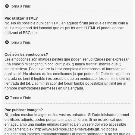
Torna a l’inici
Puc utilitzar HTML?
No. No és possible publicar HTML en aquest fòrum per que es mostri com a
tal. La major part del formatat que es pot fer amb l’HTML el podeu aplicar
utilitzant el BBCode.
Torna a l’inici
Què són les emoticones?
Les emoticones són imatges petites que poden ser utilitzades per expressar
una emoció mitjançant un codi curt, p.ex. :) indica felicitat, mentre que :(
indica tristesa. Podeu veure la llista completa d’emoticones al formulari de
publicació. No abuseu de les emoticones ja que poden fer fàcilment que una
entrada es torni il·legible i és possible que un moderador les elimini o elimini
l’entrada del tot. L’administrador del fòrum també pot establir un límit per al
nombre d’emoticones permeses en una entrada.
Torna a l’inici
Puc publicar imatges?
Sí, podeu mostrar imatges en les vostres entrades. Si l’administrador permet
els fitxers adjunts, podeu penjar la imatge al fòrum. Si no és així, cal que
enllaçeu amb una imatge emmagatzemada en un servidor web accessible
públicament, p.ex. http://www.exemple.cat/la-meva-foto.gif. No podeu
enllaçar amb imatges emmagatzemades al vostre ordinador (a no ser que es