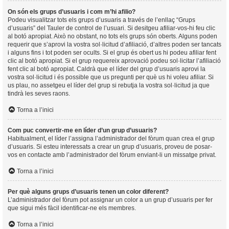
On són els grups d’usuaris i com m’hi afilio?
Podeu visualitzar tots els grups d’usuaris a través de l’enllaç “Grups
d’usuaris” del Tauler de control de l’usuari. Si desitgeu afiliar-vos-hi feu clic
al botó apropiat. Això no obstant, no tots els grups són oberts. Alguns poden
requerir que s’aprovi la vostra sol·licitud d’afiliació, d’altres poden ser tancats
i alguns fins i tot poden ser ocults. Si el grup és obert us hi podeu afiliar fent
clic al botó apropiat. Si el grup requereix aprovació podeu sol·licitar l’afiliació
fent clic al botó apropiat. Caldrà que el líder del grup d’usuaris aprovi la
vostra sol·licitud i és possible que us pregunti per què us hi voleu afiliar. Si
us plau, no assetgeu el líder del grup si rebutja la vostra sol·licitud ja que
tindrà les seves raons.
Torna a l’inici
Com puc convertir-me en líder d’un grup d’usuaris?
Habitualment, el líder l’assigna l’administrador del fòrum quan crea el grup
d’usuaris. Si esteu interessats a crear un grup d’usuaris, proveu de posar-
vos en contacte amb l’administrador del fòrum enviant-li un missatge privat.
Torna a l’inici
Per què alguns grups d’usuaris tenen un color diferent?
L’administrador del fòrum pot assignar un color a un grup d’usuaris per fer
que sigui més fàcil identificar-ne els membres.
Torna a l’inici