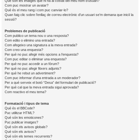
Què són les imatges que hi ha al costat del meu nom d’usuari?
Com puc mostrar un avatar?
Què és el meu rang i com puc canviar-lo?
Quan faig clic sobre l’enllaç de correu electrònic d’un usuari se’m demana que iniciï la
sessió?
Problemes de publicació
Com publico un tema nou o una resposta?
Com edito o elimino una entrada?
Com afegeixo una signatura a la meva entrada?
Com creo una enquesta?
Per què no puc afegir més opcions a l’enquesta?
Com puc editar o eliminar una enquesta?
Per què no puc accedir a un fòrum?
Per què no puc afegir fitxers adjunts?
Per què he rebut un advertiment?
Com puc informar d’una entrada a un moderador?
Per a què serveix el botó “Desa” del formulari de publicació?
Per què cal que la meva entrada sigui aprovada?
Com reactivo el meu tema?
Formatació i tipus de tema
Què és el BBCode?
Puc utilitzar HTML?
Què són les emoticones?
Puc publicar imatges?
Què són els avisos globals?
Què són els avisos?
Què són els temes recurrents?