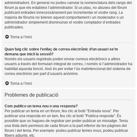
administradors. En general no podeu canviar la nomenclatura dels rangs del
fòrum ja que els estableix l’administrador. Si us plau, no abuseu del fòrum
publicant entrades innecessàriament per incrementar el vostre rang. La
majoria de fòrums no toleren aquest comportament i un moderador o un
administrador simplement disminuiran el vostre comptador d’entrades
publicades.
Torna a l’inici
Quan faig clic sobre l’enllaç de correu electrònic d’un usuari se’m
demana que iniciï la sessió?
Només els usuaris registrats poden enviar correus electrònics a altres
usuaris a través del formulari integrat de correu, i només si l’administrador ha
habilitat aquesta funció. Això és per evitar l’ús malintencionat del sistema de
correu electrònic per part d’usuaris anònims.
Torna a l’inici
Problemes de publicació
Com publico un tema nou o una resposta?
Per publicar un tema en un fòrum, feu clic al botó "Entrada nova". Per
publicar una resposta en un tam, feu clic al botó "Publica resposta". És
possible que us hagueu de registrar per poder publicar un missatge. Teniu
una llista dels permisos de cada fòrum a la part inferior de les pàgines del
fòrum i del tema. Per exemple: podeu publicar temes nous, podeu publicar
fitxers adjunts, etc.