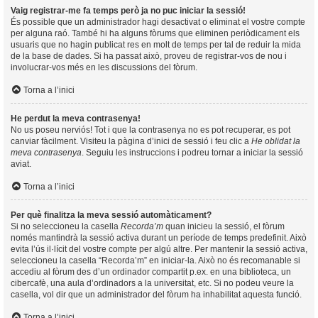
Vaig registrar-me fa temps però ja no puc iniciar la sessió!
És possible que un administrador hagi desactivat o eliminat el vostre compte
per alguna raó. També hi ha alguns fòrums que eliminen periòdicament els
usuaris que no hagin publicat res en molt de temps per tal de reduir la mida
de la base de dades. Si ha passat això, proveu de registrar-vos de nou i
involucrar-vos més en les discussions del fòrum.
Torna a l’inici
He perdut la meva contrasenya!
No us poseu nerviós! Tot i que la contrasenya no es pot recuperar, es pot
canviar fàcilment. Visiteu la pàgina d’inici de sessió i feu clic a
He oblidat la
meva contrasenya
. Seguiu les instruccions i podreu tornar a iniciar la sessió
aviat.
Torna a l’inici
Per què finalitza la meva sessió automàticament?
Si no seleccioneu la casella
Recorda’m
quan inicieu la sessió, el fòrum
només mantindrà la sessió activa durant un període de temps predefinit. Això
evita l’ús il·lícit del vostre compte per algú altre. Per mantenir la sessió activa,
seleccioneu la casella “Recorda’m” en iniciar-la. Això no és recomanable si
accediu al fòrum des d’un ordinador compartit p.ex. en una biblioteca, un
cibercafè, una aula d’ordinadors a la universitat, etc. Si no podeu veure la
casella, vol dir que un administrador del fòrum ha inhabilitat aquesta funció.
Torna a l’inici