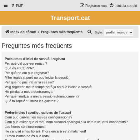
PMF
Registreu-vos
Inicia la sessió
Transport.cat
C
Índex del fòrum
Preguntes més freqüents
Style:
e
Preguntes més freqüents
r
c
Problemes d’inici de sessió i registre
a
Per què cal que em registri?
Què és el COPPA?
Per què no em puc registrar?
M’he registrat però no puc iniciar la sessió!
Per què no puc iniciar la sessió?
Vaig registrar-me fa temps però ja no puc iniciar la sessió!
He perdut la meva contrasenya!
Per què finalitza la meva sessió automàticament?
Què fa l’opció “Elimina les galetes”?
Preferències i configuracions de l’usuari
Com puc canviar les meves configuracions?
Com puc evitar que el meu nom d’usuari aparegui a la llista d’usuaris connectats?
Les hores són incorrectes!
He canviat el fus horari i l’hora encara està malament!
El meu idioma no és a la llista!