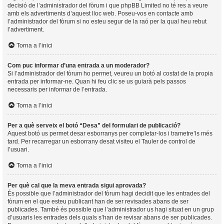
decisió de l’administrador del fòrum i que phpBB Limited no té res a veure
amb els advertiments d’aquest lloc web. Poseu-vos en contacte amb
l’administrador del fòrum si no esteu segur de la raó per la qual heu rebut
l’advertiment.
Torna a l’inici
Com puc informar d’una entrada a un moderador?
Si l’administrador del fòrum ho permet, veureu un botó al costat de la propia
entrada per informar-ne. Quan hi feu clic se us guiarà pels passos
necessaris per informar de l’entrada.
Torna a l’inici
Per a què serveix el botó “Desa” del formulari de publicació?
Aquest botó us permet desar esborranys per completar-los i trametre’ls més
tard. Per recarregar un esborrany desat visiteu el Tauler de control de
l’usuari.
Torna a l’inici
Per què cal que la meva entrada sigui aprovada?
És possible que l’administrador del fòrum hagi decidit que les entrades del
fòrum en el que esteu publicant han de ser revisades abans de ser
publicades. També és possible que l’administrador us hagi situat en un grup
d’usuaris les entrades dels quals s’han de revisar abans de ser publicades.