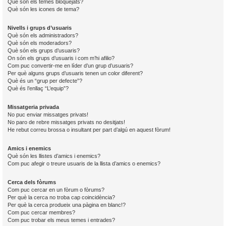
Què són els temes bloquejats?
Què són les icones de tema?
Nivells i grups d’usuaris
Què són els administradors?
Què són els moderadors?
Què són els grups d’usuaris?
On són els grups d’usuaris i com m’hi afilio?
Com puc convertir-me en líder d’un grup d’usuaris?
Per què alguns grups d’usuaris tenen un color diferent?
Què és un “grup per defecte”?
Què és l’enllaç “L’equip”?
Missatgeria privada
No puc enviar missatges privats!
No paro de rebre missatges privats no desitjats!
He rebut correu brossa o insultant per part d’algú en aquest fòrum!
Amics i enemics
Què són les llistes d’amics i enemics?
Com puc afegir o treure usuaris de la llista d’amics o enemics?
Cerca dels fòrums
Com puc cercar en un fòrum o fòrums?
Per què la cerca no troba cap coincidència?
Per què la cerca produeix una pàgina en blanc!?
Com puc cercar membres?
Com puc trobar els meus temes i entrades?