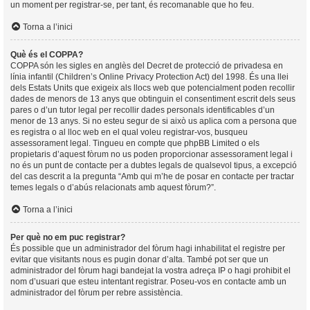
un moment per registrar-se, per tant, és recomanable que ho feu.
Torna a l’inici
Què és el COPPA?
COPPA són les sigles en anglès del Decret de protecció de privadesa en
línia infantil (Children’s Online Privacy Protection Act) del 1998. És una llei
dels Estats Units que exigeix als llocs web que potencialment poden recollir
dades de menors de 13 anys que obtinguin el consentiment escrit dels seus
pares o d’un tutor legal per recollir dades personals identificables d’un
menor de 13 anys. Si no esteu segur de si això us aplica com a persona que
es registra o al lloc web en el qual voleu registrar-vos, busqueu
assessorament legal. Tingueu en compte que phpBB Limited o els
propietaris d’aquest fòrum no us poden proporcionar assessorament legal i
no és un punt de contacte per a dubtes legals de qualsevol tipus, a excepció
del cas descrit a la pregunta “Amb qui m’he de posar en contacte per tractar
temes legals o d’abús relacionats amb aquest fòrum?”.
Torna a l’inici
Per què no em puc registrar?
És possible que un administrador del fòrum hagi inhabilitat el registre per
evitar que visitants nous es pugin donar d’alta. També pot ser que un
administrador del fòrum hagi bandejat la vostra adreça IP o hagi prohibit el
nom d’usuari que esteu intentant registrar. Poseu-vos en contacte amb un
administrador del fòrum per rebre assistència.