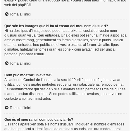
existeix, podeu crear una traducció nova. Podeu trobar més informació al lloc
web del
phpBB
®.
Torna a l’inici
Què són les imatges que hi ha al costat del meu nom d’usuari?
Hi ha dos tipus d’imatges que poden aparèixer al costat del vostre nom
d’usuari quan visualitzeu entrades. Una d’elles pot ser una imatge associada
amb el vostre rang, generalment en forma d’estrelles, blocs o punts i indica
quantes entrades heu publicat o el vostre estatus al fòrum. Un altre tipus
d’imatge, habitualment més gran, es coneix com avatar i sol ser única i
personal per cada usuari.
Torna a l’inici
Com puc mostrar un avatar?
Al tauler de Control de l’usuari, a la secció "Perfil", podeu afegir un avatar
utilitzant un dels quatre mètodes següents: gravatar, galeria, remot o penjat.
És l’administrador qui decideix si els avatars estan permesos i tria de quines
maneres estan disponibles. Si no podeu utilitzar els avatars, poseu-vos en
contacte amb l’administrador.
Torna a l’inici
Què és el meu rang i com puc canviar-lo?
Els rangs apareixen sota els noms d’usuari i indiquen el nombre d’entrades
que heu publicat o identifiquen determinats usuaris com ara moderadors i