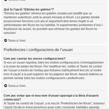
Què fa l’opció “Elimina les galetes”?
“Elimina les galetes” elimina les galetes creades pel phpBB que us
mantenen autenticat i amb la sessió iniciada al fòrum. Les galetes també
proporcionen funcions com ara el seguiment dels temes llegits si un
administrador del fòrum les ha habilitat. Si experimenteu problemes d’inici i
finalització de sessió, és possible que eliminar les galetes del fòrum ho
solucioni.
Torna a l’inici
Preferències i configuracions de l’usuari
Com puc canviar les meves configuracions?
Si sou un usuari registrat, totes les vostres configuracions s’emmagatzemen
a la base de dades del fòrum. Per modificar-les, visiteu el Tauler de control
de l’usuari a través de l’enllaç que trobareu habitualment fent clic al vostre
nom d’usuari a la part superior de les pàgines del fòrum. Aquest sistema us
permet canviar totes les vostres configuracions i preferències.
Torna a l’inici
Com puc evitar que el meu nom d’usuari aparegui a la llista d’usuaris
connectats?
Al Tauler de control de l’usuari, a la secció “Preferències del fòrum”, trobareu
l’opció
Oculta la meva presència quan estic connectat
. Habiliteu aquesta