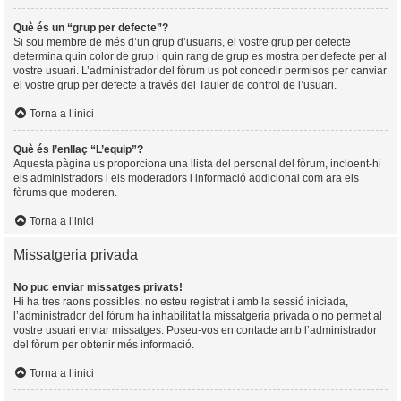
Què és un “grup per defecte”?
Si sou membre de més d’un grup d’usuaris, el vostre grup per defecte
determina quin color de grup i quin rang de grup es mostra per defecte per al
vostre usuari. L’administrador del fòrum us pot concedir permisos per canviar
el vostre grup per defecte a través del Tauler de control de l’usuari.
Torna a l’inici
Què és l’enllaç “L’equip”?
Aquesta pàgina us proporciona una llista del personal del fòrum, incloent-hi
els administradors i els moderadors i informació addicional com ara els
fòrums que moderen.
Torna a l’inici
Missatgeria privada
No puc enviar missatges privats!
Hi ha tres raons possibles: no esteu registrat i amb la sessió iniciada,
l’administrador del fòrum ha inhabilitat la missatgeria privada o no permet al
vostre usuari enviar missatges. Poseu-vos en contacte amb l’administrador
del fòrum per obtenir més informació.
Torna a l’inici