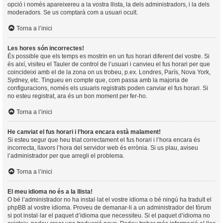
opció i només apareixereu a la vostra llista, la dels administradors, i la dels
moderadors. Se us comptarà com a usuari ocult.
Torna a l’inici
Les hores són incorrectes!
És possible que els temps es mostrin en un fus horari diferent del vostre. Si
és així, visiteu el Tauler de control de l’usuari i canvieu el fus horari per que
coincideixi amb el de la zona on us trobeu, p.ex. Londres, París, Nova York,
Sydney, etc. Tingueu en compte que, com passa amb la majoria de
configuracions, només els usuaris registrats poden canviar el fus horari. Si
no esteu registrat, ara és un bon moment per fer-ho.
Torna a l’inici
He canviat el fus horari i l’hora encara està malament!
Si esteu segur que heu triat correctament el fus horari i l’hora encara és
incorrecta, llavors l’hora del servidor web és errònia. Si us plau, aviseu
l’administrador per que arregli el problema.
Torna a l’inici
El meu idioma no és a la llista!
O bé l’administrador no ha instal·lat el vostre idioma o bé ningú ha traduït el
phpBB al vostre idioma. Proveu de demanar-li a un administrador del fòrum
si pot instal·lar el paquet d’idioma que necessiteu. Si el paquet d’idioma no