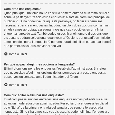
Com creo una enquesta?
Quan publiqueu un tema nou o editeu la primera entrada d’un tema, feu clic
sobre la pestanya “Creació d’una enquesta” a sota del formulari principal de
publicació. Si no podeu veure aquesta pestanya, no teniu els permisos
necessaris per crear enquestes. Introduïu un títol i dues opcions com a mínim
en els camps apropiats, assegurant-vos que cada opció és en una línia
diferent a l’àrea de text. També podeu especificar el nombre d’opcions que
els usuaris podran seleccionar quan votin a “Opcions per usuari”, un límit de
temps en dies per a l’enquesta (0 per una durada infinita) i per acabar l’opció
que permet als usuaris canviar el seu vot.
Torna a l’inici
Per què no puc afegir més opcions a l’enquesta?
El límit d’opcions per a les enquestes l’estableix l’administrador. Si creieu
que necessiteu afegir més opcions de les permeses a la vostra enquesta,
poseu-vos en contacte amb l’administrador del fòrum.
Torna a l’inici
Com puc editar o eliminar una enquesta?
Igual com passa amb les entrades, una enquesta només pot editar-la el seu
autor, un moderador o un administrador. Per editar una enquesta feu clic al
botó “Edita” de la primera entrada del tema ja que sempre té associada
l’enquesta. Si no s’ha emès cap vot, els usuaris poden eliminar l’enquesta o