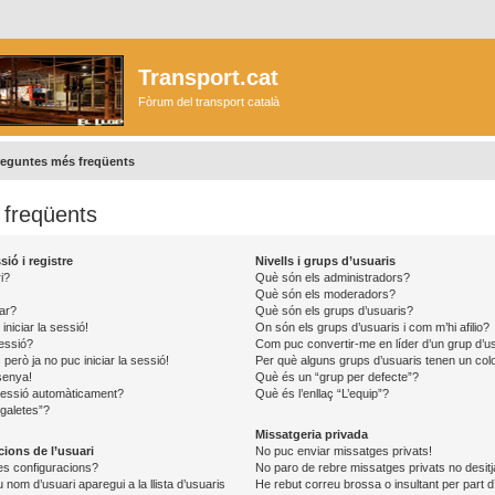
Transport.cat
Fòrum del transport català
reguntes més freqüents
freqüents
ió i registre
Nivells i grups d’usuaris
i?
Què són els administradors?
Què són els moderadors?
ar?
Què són els grups d’usuaris?
iniciar la sessió!
On són els grups d’usuaris i com m’hi afilio?
sessió?
Com puc convertir-me en líder d’un grup d’u
però ja no puc iniciar la sessió!
Per què alguns grups d’usuaris tenen un colo
senya!
Què és un “grup per defecte”?
 sessió automàticament?
Què és l’enllaç “L’equip”?
 galetes”?
Missatgeria privada
cions de l’usuari
No puc enviar missatges privats!
s configuracions?
No paro de rebre missatges privats no desitj
nom d’usuari aparegui a la llista d’usuaris
He rebut correu brossa o insultant per part d