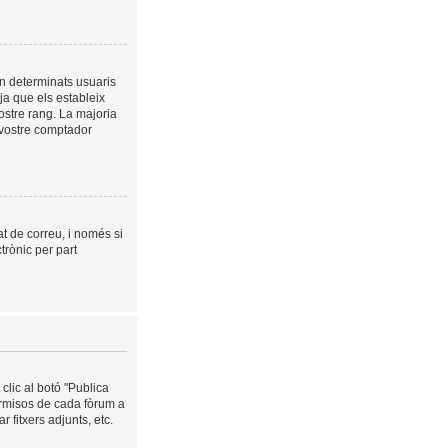
en determinats usuaris
a que els estableix
ostre rang. La majoria
 vostre comptador
at de correu, i només si
trònic per part
clic al botó "Publica
ermisos de cada fòrum a
 fitxers adjunts, etc.