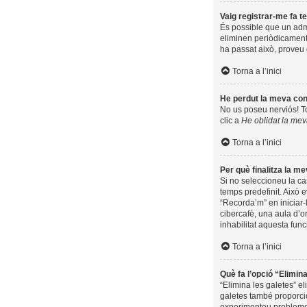
Vaig registrar-me fa te
És possible que un adm
eliminen periòdicament 
ha passat això, proveu 
Torna a l’inici
He perdut la meva co
No us poseu nerviós! Tot
clic a
He oblidat la me
Torna a l’inici
Per què finalitza la 
Si no seleccioneu la c
temps predefinit. Això e
“Recorda’m” en iniciar-
cibercafè, una aula d’or
inhabilitat aquesta func
Torna a l’inici
Què fa l’opció “Elimin
“Elimina les galetes” e
galetes també proporcio