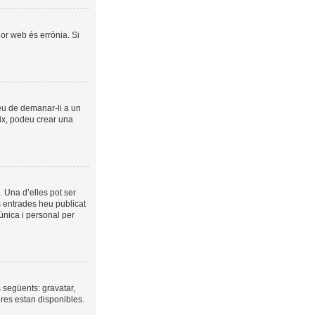
dor web és errònia. Si
veu de demanar-li a un
eix, podeu crear una
 Una d’elles pot ser
s entrades heu publicat
 única i personal per
s següents: gravatar,
eres estan disponibles.