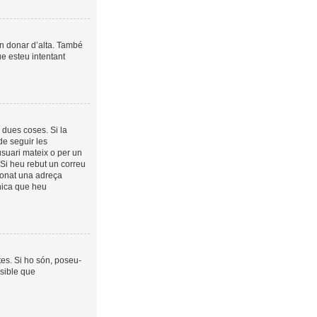
in donar d’alta. També
ue esteu intentant
 dues coses. Si la
de seguir les
usuari mateix o per un
 Si heu rebut un correu
cionat una adreça
ònica que heu
es. Si ho són, poseu-
sible que