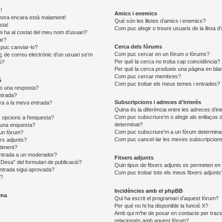
!
Amics i enemics
 l’hora encara està malament!
Què són les llistes d’amics i enemics?
sta!
Com puc afegir o treure usuaris de la llista 
i ha al costat del meu nom d’usuari?
ar?
Cerca dels fòrums
puc canviar-lo?
Com puc cercar en un fòrum o fòrums?
aç de correu electrònic d’un usuari se’m
Per què la cerca no troba cap coincidència?
ó?
Per què la cerca produeix una pàgina en bla
Com puc cercar membres?
ó
Com puc trobar els meus temes i entrades?
o una resposta?
ntrada?
Subscripcions i adreces d’interès
ra a la meva entrada?
Quina és la diferència entre les adreces d’in
Com puc subscriure’m o afegir als enllaços d
 opcions a l’enquesta?
determinat?
 una enquesta?
Com puc subscriure’m a un fòrum determina
 un fòrum?
Com puc cancel·lar les meves subscripcion
ers adjunts?
timent?
ntrada a un moderador?
Fitxers adjunts
“Desa” del formulari de publicació?
Quin tipus de fitxers adjunts es permeten e
ntrada sigui aprovada?
Com puc trobar tots els meus fitxers adjunts
a?
Incidències amb el phpBB
ema
Qui ha escrit el programari d’aquest fòrum?
Per què no hi ha disponible la funció X?
Amb qui m’he de posar en contacte per tract
relacionats amb aquest fòrum?