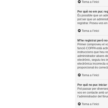
Torna a l’inici
Per què no em puc reg
És possible que un admi
pot ser que un administ
registrar. Poseu-vos en
Torna a l’inici
M’he registrat però no 
Primer comproveu el vos
funció COPPA està activ
instruccions que heu re
administrador abans de 
electrònic, seguiu les 
electrònica incorrecta 
proporcionat és correct
Torna a l’inici
Per què no puc iniciar
Pot passar per diverses
vos en contacte amb un
l’administrador del fòru
Torna a l’inici