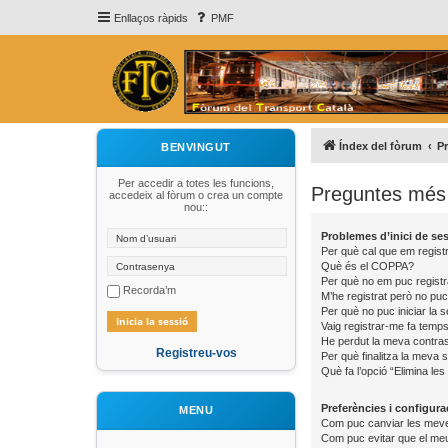
Enllaços ràpids
PMF
Índex del fòrum
P
BENVINGUT
Per accedir a totes les funcions,
Preguntes més 
accedeix al fòrum o crea un compte
nou::
Problemes d’inici de sess
Per què cal que em registr
Què és el COPPA?
Per què no em puc registr
Recorda’m
M’he registrat però no puc 
Per què no puc iniciar la 
Vaig registrar-me fa temps 
He perdut la meva contra
Registreu-vos
Per què finalitza la meva
Què fa l’opció “Elimina les
Preferències i configura
MENU
Com puc canviar les meve
Com puc evitar que el meu 