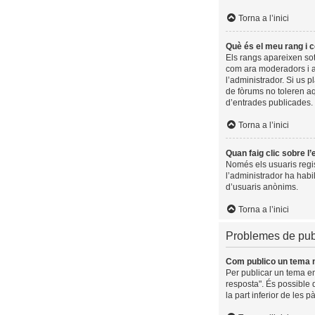
Torna a l’inici
Què és el meu rang i 
Els rangs apareixen sot
com ara moderadors i a
l’administrador. Si us 
de fòrums no toleren a
d’entrades publicades.
Torna a l’inici
Quan faig clic sobre l
Només els usuaris regist
l’administrador ha habil
d’usuaris anònims.
Torna a l’inici
Problemes de pub
Com publico un tema 
Per publicar un tema en
resposta". És possible 
la part inferior de les