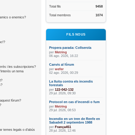
Total fils
9458
Total membres
1074
d’amics o enemics?
FILS NOUS
nc!?
Propera parada: Collserola
per
Metring
06 ago. 2026, 16:22
Canvis al fòrum
terès i les subscripcions?
per
wefer
’interès un tema
02 ago. 2026, 00:29
t?
La lluita contra els incendis
s?
forestals
per
122-042-132
29 jul. 2026, 09:30
n aquest fòrum?
Protocol en cas d'incendi o fum
?
per
Metring
29 jul. 2026, 08:53
Incendio en un tren de Renfe en
Sabadell 2 septiembre 1988
per
França451
ar temes legals o d’abús
28 jul. 2026, 12:46