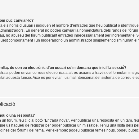
com puc canviar-lo?
a els noms d’usuari i indiquen el nombre d’entrades que heu publicat o identifiqu
dministradors. En general no podeu canviar la nomenclatura dels rangs del fòrum j
plau, no abuseu del fòrum publicant entrades innecessàriament per incrementar el v
quest comportament i un moderador o un administrador simplement disminuiran el
’enllaç de correu electrònic d’un usuari se’m demana que iniciï la sessió?
rats poden enviar correus electrònics a altres usuaris a través del formulari integr
itat aquesta funció. Això és per evitar l’ús malintencionat del sistema de correu elec
licació
nou o una resposta?
 un fòrum, feu clic al botó "Entrada nova". Per publicar una resposta en un tam, feu 
que us hagueu de registrar per poder publicar un missatge. Teniu una llista dels p
 pàgines del fòrum i del tema. Per exemple: podeu publicar temes nous, podeu publicar