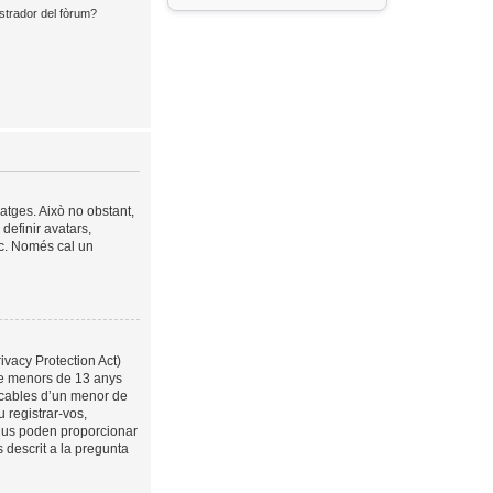
strador del fòrum?
satges. Això no obstant,
definir avatars,
tc. Només cal un
ivacy Protection Act)
 de menors de 13 anys
ficables d’un menor de
 registrar-vos,
 us poden proporcionar
 descrit a la pregunta