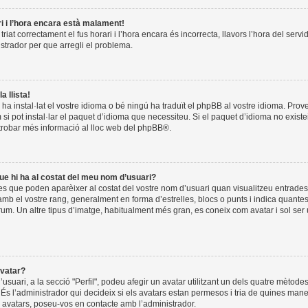
ri i l’hora encara està malament!
riat correctament el fus horari i l’hora encara és incorrecta, llavors l’hora del servi
istrador per que arregli el problema.
a llista!
 ha instal·lat el vostre idioma o bé ningú ha traduït el phpBB al vostre idioma. Pro
 si pot instal·lar el paquet d’idioma que necessiteu. Si el paquet d’idioma no exist
trobar més informació al lloc web del
phpBB
®.
ue hi ha al costat del meu nom d’usuari?
es que poden aparèixer al costat del vostre nom d’usuari quan visualitzeu entrades.
b el vostre rang, generalment en forma d’estrelles, blocs o punts i indica quante
òrum. Un altre tipus d’imatge, habitualment més gran, es coneix com avatar i sol ser
vatar?
l’usuari, a la secció "Perfil", podeu afegir un avatar utilitzant un dels quatre mètode
. És l’administrador qui decideix si els avatars estan permesos i tria de quines man
ls avatars, poseu-vos en contacte amb l’administrador.