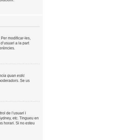
olucioni.
 Per modificar-les,
 d’usuari a la part
erències.
ncia quan estic
s moderadors. Se us
rol de l’usuari i
 Sydney, etc. Tingueu en
s horari. Si no esteu