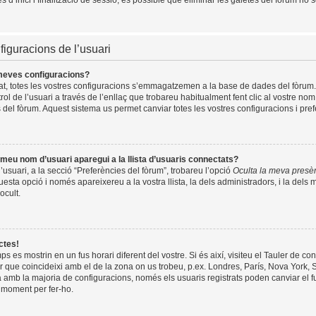
d’inici i finalització de sessió, és possible que eliminar les galetes del fòrum ho s
figuracions de l’usuari
meves configuracions?
rat, totes les vostres configuracions s’emmagatzemen a la base de dades del fòrum.
trol de l’usuari a través de l’enllaç que trobareu habitualment fent clic al vostre nom
 del fòrum. Aquest sistema us permet canviar totes les vostres configuracions i pref
meu nom d’usuari aparegui a la llista d’usuaris connectats?
l’usuari, a la secció “Preferències del fòrum”, trobareu l’opció
Oculta la meva presè
uesta opció i només apareixereu a la vostra llista, la dels administradors, i la del
ocult.
ctes!
s es mostrin en un fus horari diferent del vostre. Si és així, visiteu el Tauler de cont
er que coincideixi amb el de la zona on us trobeu, p.ex. Londres, París, Nova York,
mb la majoria de configuracions, només els usuaris registrats poden canviar el fu
n moment per fer-ho.