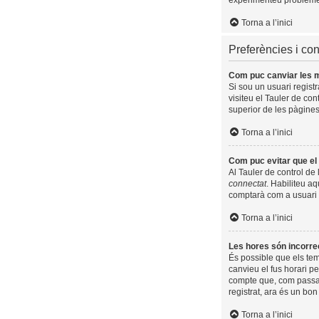
experimenteu problemes 
Torna a l’inici
Preferències i con
Com puc canviar les 
Si sou un usuari regist
visiteu el Tauler de con
superior de les pàgines
Torna a l’inici
Com puc evitar que el 
Al Tauler de control de 
connectat
. Habiliteu aq
comptarà com a usuari 
Torna a l’inici
Les hores són incorre
És possible que els temp
canvieu el fus horari p
compte que, com passa a
registrat, ara és un bo
Torna a l’inici