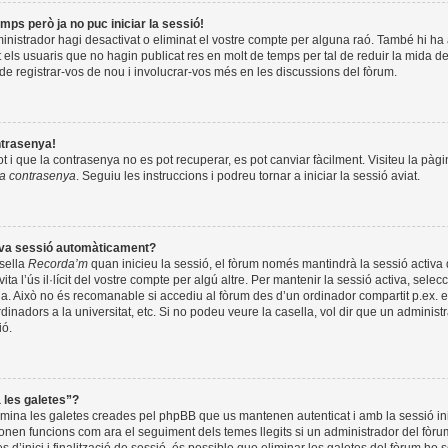
mps però ja no puc iniciar la sessió!
inistrador hagi desactivat o eliminat el vostre compte per alguna raó. També hi h
els usuaris que no hagin publicat res en molt de temps per tal de reduir la mida d
de registrar-vos de nou i involucrar-vos més en les discussions del fòrum.
ntrasenya!
 i que la contrasenya no es pot recuperar, es pot canviar fàcilment. Visiteu la pàgin
va contrasenya
. Seguiu les instruccions i podreu tornar a iniciar la sessió aviat.
meva sessió automàticament?
asella
Recorda’m
quan inicieu la sessió, el fòrum només mantindrà la sessió activa
vita l’ús il·lícit del vostre compte per algú altre. Per mantenir la sessió activa, selec
la. Això no és recomanable si accediu al fòrum des d’un ordinador compartit p.ex. e
dinadors a la universitat, etc. Si no podeu veure la casella, vol dir que un adminis
ió.
a les galetes”?
limina les galetes creades pel phpBB que us mantenen autenticat i amb la sessió in
nen funcions com ara el seguiment dels temes llegits si un administrador del fòrum 