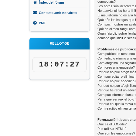
connectats?
Índex del fòrum
Les hores són incorrectes
He canviat el fus horari i
Contacta amb nosaltres
El meu idioma no és a la lli
Què són les imatges que h
PMF
Com puc mostrar un avat
Què és el meu rang i com 
Quan faig clic sobre l’enll
demana que iniciï la sessi
RELLOTGE
Problemes de publicaci
Com publico un tema nou 
Com edito o elimino una e
18:07:28
Com afegeixo una signatu
Com creo una enquesta?
Per què no puc afegir més
Com puc editar o eliminar
Per què no puc accedir a
Per què no puc afegir fitx
Per què he rebut un adver
Com puc informar d’una e
Per a què serveix el botó 
Per què cal que la meva e
Com reactivo el meu tem
Formatació i tipus de t
Què és el BBCode?
Puc utilitzar HTML?
Què són les emoticones?