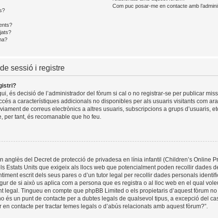
Com puc posar-me en contacte amb l’admini
s?
ents?
jats?
ma?
de sessió i registre
istri?
i, és decisió de l’administrador del fòrum si cal o no registrar-se per publicar mis
ccés a característiques addicionals no disponibles per als usuaris visitants com ara 
viament de correus electrònics a altres usuaris, subscripcions a grups d’usuaris, e
, per tant, és recomanable que ho feu.
 anglès del Decret de protecció de privadesa en línia infantil (Children’s Online Pr
els Estats Units que exigeix als llocs web que potencialment poden recollir dades
timent escrit dels seus pares o d’un tutor legal per recollir dades personals identi
gur de si això us aplica com a persona que es registra o al lloc web en el qual voleu
legal. Tingueu en compte que phpBB Limited o els propietaris d’aquest fòrum no
o és un punt de contacte per a dubtes legals de qualsevol tipus, a excepció del cas
 en contacte per tractar temes legals o d’abús relacionats amb aquest fòrum?”.