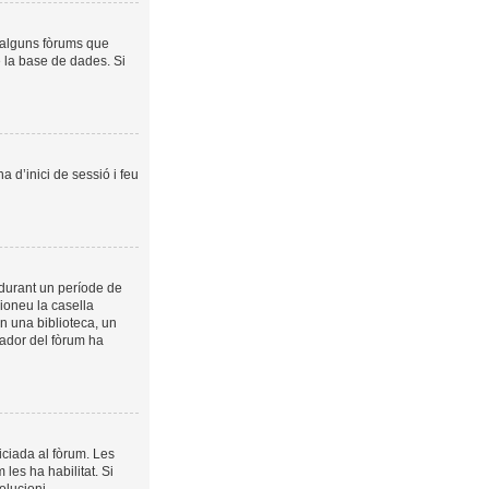
a alguns fòrums que
e la base de dades. Si
a d’inici de sessió i feu
 durant un període de
cioneu la casella
n una biblioteca, un
trador del fòrum ha
iciada al fòrum. Les
les ha habilitat. Si