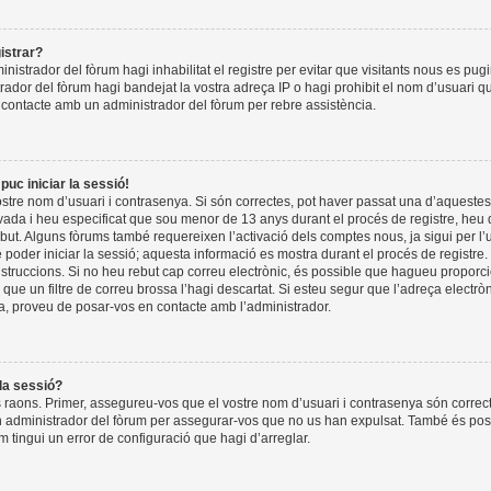
istrar?
nistrador del fòrum hagi inhabilitat el registre per evitar que visitants nous es pug
rador del fòrum hagi bandejat la vostra adreça IP o hagi prohibit el nom d’usuari q
 contacte amb un administrador del fòrum per rebre assistència.
puc iniciar la sessió!
tre nom d’usuari i contrasenya. Si són correctes, pot haver passat una d’aquestes
ada i heu especificat que sou menor de 13 anys durant el procés de registre, heu 
but. Alguns fòrums també requereixen l’activació dels comptes nous, ja sigui per l’
poder iniciar la sessió; aquesta informació es mostra durant el procés de registre.
instruccions. Si no heu rebut cap correu electrònic, és possible que hagueu propor
o que un filtre de correu brossa l’hagi descartat. Si esteu segur que l’adreça electr
a, proveu de posar-vos en contacte amb l’administrador.
 la sessió?
 raons. Primer, assegureu-vos que el vostre nom d’usuari i contrasenya són correct
 administrador del fòrum per assegurar-vos que no us han expulsat. També és pos
m tingui un error de configuració que hagi d’arreglar.