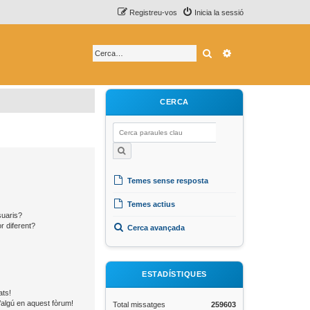
Registreu-vos
Inicia la sessió
Cerca
Cerca avançada
CERCA
Temes sense resposta
Temes actius
suaris?
r diferent?
Cerca avançada
ESTADÍSTIQUES
ats!
’algú en aquest fòrum!
Total missatges
259603