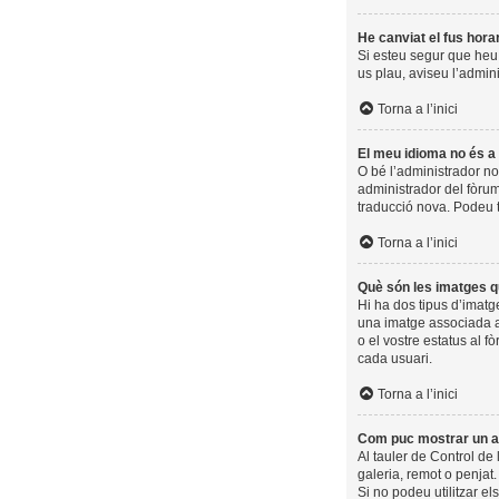
He canviat el fus hora
Si esteu segur que heu t
us plau, aviseu l’admin
Torna a l’inici
El meu idioma no és a l
O bé l’administrador no
administrador del fòrum
traducció nova. Podeu 
Torna a l’inici
Què són les imatges q
Hi ha dos tipus d’imatg
una imatge associada am
o el vostre estatus al f
cada usuari.
Torna a l’inici
Com puc mostrar un a
Al tauler de Control de 
galeria, remot o penjat
Si no podeu utilitzar e