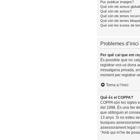
Puc publicar imatges?
Què són els avisos global
Què són els avisos?
Què són els temes recurr
Què són els temes bloque
Què són les icones de te
Problemes d’inici 
Per què cal que em reg
És possible que no calgu
registrar-vos us dona a
missatgeria privada, en
moment per registrar-se
Torna a l’inici
Què és el COPPA?
COPPA són les sigles en
del 1998. És una llei d
que obtinguin el consen
13 anys. Si no esteu se
busqueu assessorament 
assessorament legal i n
“Amb qui m’he de posar