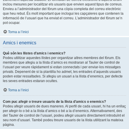
inclou mesures per localitzar els usuaris que envien aquest tipus de correus.
Envieu a l’administrador del fòrum una còpia completa del correu electrònic
que heu rebut. És molt important que inclogui les capçaleres que contenen la
informació de l’usuari que ha enviat el correu. L’administrador del fòrum se’n
pot ocupar.
Torna a l’inici
Amics i enemics
Què són les llistes d’amics i enemics?
Podeu utilitzar aquestes llistes per organitzar altres membres del fòrum. Els
membres que afegiu a la llista d’amics es mostraran al Tauler de control de
l’usuari per veure ràpidament si estan connectats i per enviar-los missatges
privats. Depenent de si la plantilla ho admet, les entrades d’aquests usuaris
poden estar ressaltades. Si afegiu un usuari a la llista d’enemics, per defecte
les seves entrades estaran ocultes.
Torna a l’inici
Com puc afegir o treure usuaris de la llista d’amics o enemics?
Podeu afegir usuaris de dues maneres. Al perfil de cada usuari, hi ha un enllaç
per afegir-lo o bé a la llista d’amics o bé a la d’enemics. Alternativament, des
del Tauler de control de l’usuari, podeu afegir usuaris directament introduïnt el
seu nom d’usuari. També podeu treure usuaris de la llista utilitzant la mateixa
pàgina.