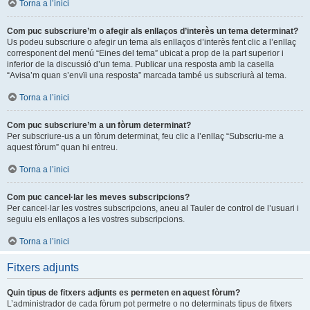
Torna a l’inici
Com puc subscriure’m o afegir als enllaços d’interès un tema determinat?
Us podeu subscriure o afegir un tema als enllaços d’interès fent clic a l’enllaç
corresponent del menú “Eines del tema” ubicat a prop de la part superior i
inferior de la discussió d’un tema. Publicar una resposta amb la casella
“Avisa’m quan s’envïi una resposta” marcada també us subscriurà al tema.
Torna a l’inici
Com puc subscriure’m a un fòrum determinat?
Per subscriure-us a un fòrum determinat, feu clic a l’enllaç “Subscriu-me a
aquest fòrum” quan hi entreu.
Torna a l’inici
Com puc cancel·lar les meves subscripcions?
Per cancel·lar les vostres subscripcions, aneu al Tauler de control de l’usuari i
seguiu els enllaços a les vostres subscripcions.
Torna a l’inici
Fitxers adjunts
Quin tipus de fitxers adjunts es permeten en aquest fòrum?
L’administrador de cada fòrum pot permetre o no determinats tipus de fitxers