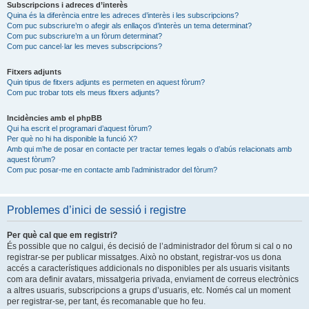
Subscripcions i adreces d’interès
Quina és la diferència entre les adreces d’interès i les subscripcions?
Com puc subscriure’m o afegir als enllaços d’interès un tema determinat?
Com puc subscriure’m a un fòrum determinat?
Com puc cancel·lar les meves subscripcions?
Fitxers adjunts
Quin tipus de fitxers adjunts es permeten en aquest fòrum?
Com puc trobar tots els meus fitxers adjunts?
Incidències amb el phpBB
Qui ha escrit el programari d’aquest fòrum?
Per què no hi ha disponible la funció X?
Amb qui m’he de posar en contacte per tractar temes legals o d’abús relacionats amb
aquest fòrum?
Com puc posar-me en contacte amb l’administrador del fòrum?
Problemes d’inici de sessió i registre
Per què cal que em registri?
És possible que no calgui, és decisió de l’administrador del fòrum si cal o no
registrar-se per publicar missatges. Això no obstant, registrar-vos us dona
accés a característiques addicionals no disponibles per als usuaris visitants
com ara definir avatars, missatgeria privada, enviament de correus electrònics
a altres usuaris, subscripcions a grups d’usuaris, etc. Només cal un moment
per registrar-se, per tant, és recomanable que ho feu.