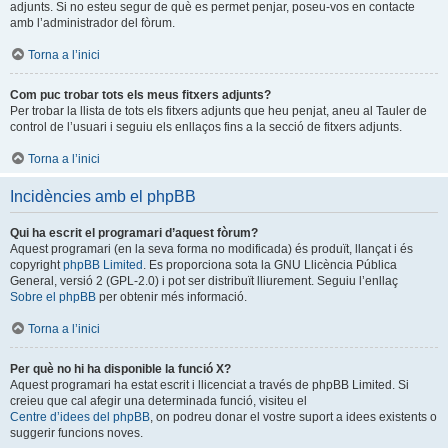
adjunts. Si no esteu segur de què es permet penjar, poseu-vos en contacte
amb l’administrador del fòrum.
Torna a l’inici
Com puc trobar tots els meus fitxers adjunts?
Per trobar la llista de tots els fitxers adjunts que heu penjat, aneu al Tauler de
control de l’usuari i seguiu els enllaços fins a la secció de fitxers adjunts.
Torna a l’inici
Incidències amb el phpBB
Qui ha escrit el programari d’aquest fòrum?
Aquest programari (en la seva forma no modificada) és produït, llançat i és
copyright
phpBB Limited
. Es proporciona sota la GNU Llicència Pública
General, versió 2 (GPL-2.0) i pot ser distribuït lliurement. Seguiu l’enllaç
Sobre el phpBB
per obtenir més informació.
Torna a l’inici
Per què no hi ha disponible la funció X?
Aquest programari ha estat escrit i llicenciat a través de phpBB Limited. Si
creieu que cal afegir una determinada funció, visiteu el
Centre d’idees del phpBB
, on podreu donar el vostre suport a idees existents o
suggerir funcions noves.