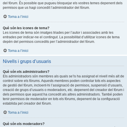
del fòrum. És possible que pugueu bloquejar els vostres temes depenent dels
permisos que us hagi concedit l’administrador del fòrum.
Torna a l’inici
Què són les icones de tema?
Les icones de tema són imatges triades per l’autor i associades amb les
entrades per indicar-ne el contingut. La possibilitat d’utilitzar icones de tema
depèn del permisos concedits per l’administrador del fòrum.
Torna a l’inici
Nivells i grups d’usuaris
Què són els administradors?
Els administradors són membres als quals se’ls ha assignat el nivell més alt de
control sobre els fòrums. Aquests membres poden controlar tots els aspectes
de gestió del fòrum, incloent-hi l’assignació de permisos, suspensió d’usuaris,
creació de grups d’usuaris o moderadors, etc. depenent del creador del fòrum i
dels permisos que aquest ha concedit als altres administradors. També poden
tenir permisos de moderador en tots els fòrums, depenent de la configuració
establida pel creador del fòrum.
Torna a l’inici
Què són els moderadors?