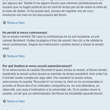
per alguna raó. També hi ha alguns fòrums que eliminen periòdicament els
usuaris que no hagin publicat res en molt de temps per tal de reduir la mida de
la base de dades. Si ha passat això, proveu de registrar-vos de nou i
involucrar-vos més en les discussions del fòrum.
Torna a l’inici
He perdut la meva contrasenya!
No us poseu nerviós! Tot i que la contrasenya no es pot recuperar, es pot
canviar fàcilment. Visiteu la pàgina d’inici de sessió i feu clic a
He oblidat la
meva contrasenya
. Seguiu les instruccions i podreu tornar a iniciar la sessió
aviat.
Torna a l’inici
Per què finalitza la meva sessió automàticament?
Si no seleccioneu la casella
Recorda’m
quan inicieu la sessió, el fòrum només
mantindrà la sessió activa durant un període de temps predefinit. Això evita l’ús
il·lícit del vostre compte per algú altre. Per mantenir la sessió activa,
seleccioneu la casella “Recorda’m” en iniciar-la. Això no és recomanable si
accediu al fòrum des d’un ordinador compartit p.ex. en una biblioteca, un
cibercafè, una aula d’ordinadors a la universitat, etc. Si no podeu veure la
casella, vol dir que un administrador del fòrum ha inhabilitat aquesta funció.
Torna a l’inici