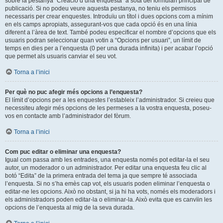
sobre la pestanya “Creació d’una enquesta” a sota del formulari principal de
publicació. Si no podeu veure aquesta pestanya, no teniu els permisos
necessaris per crear enquestes. Introduïu un títol i dues opcions com a mínim
en els camps apropiats, assegurant-vos que cada opció és en una línia
diferent a l’àrea de text. També podeu especificar el nombre d’opcions que els
usuaris podran seleccionar quan votin a “Opcions per usuari”, un límit de
temps en dies per a l’enquesta (0 per una durada infinita) i per acabar l’opció
que permet als usuaris canviar el seu vot.
Torna a l’inici
Per què no puc afegir més opcions a l’enquesta?
El límit d’opcions per a les enquestes l’estableix l’administrador. Si creieu que
necessiteu afegir més opcions de les permeses a la vostra enquesta, poseu-
vos en contacte amb l’administrador del fòrum.
Torna a l’inici
Com puc editar o eliminar una enquesta?
Igual com passa amb les entrades, una enquesta només pot editar-la el seu
autor, un moderador o un administrador. Per editar una enquesta feu clic al
botó “Edita” de la primera entrada del tema ja que sempre té associada
l’enquesta. Si no s’ha emès cap vot, els usuaris poden eliminar l’enquesta o
editar-ne les opcions. Això no obstant, si ja hi ha vots, només els moderadors i
els administradors poden editar-la o eliminar-la. Això evita que es canvïin les
opcions de l’enquesta al mig de la seva durada.