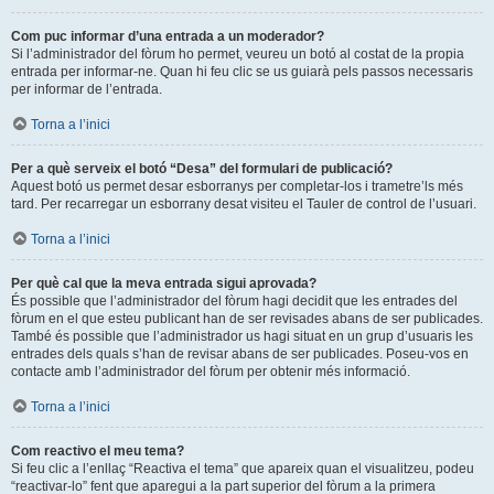
Com puc informar d’una entrada a un moderador?
Si l’administrador del fòrum ho permet, veureu un botó al costat de la propia
entrada per informar-ne. Quan hi feu clic se us guiarà pels passos necessaris
per informar de l’entrada.
Torna a l’inici
Per a què serveix el botó “Desa” del formulari de publicació?
Aquest botó us permet desar esborranys per completar-los i trametre’ls més
tard. Per recarregar un esborrany desat visiteu el Tauler de control de l’usuari.
Torna a l’inici
Per què cal que la meva entrada sigui aprovada?
És possible que l’administrador del fòrum hagi decidit que les entrades del
fòrum en el que esteu publicant han de ser revisades abans de ser publicades.
També és possible que l’administrador us hagi situat en un grup d’usuaris les
entrades dels quals s’han de revisar abans de ser publicades. Poseu-vos en
contacte amb l’administrador del fòrum per obtenir més informació.
Torna a l’inici
Com reactivo el meu tema?
Si feu clic a l’enllaç “Reactiva el tema” que apareix quan el visualitzeu, podeu
“reactivar-lo” fent que aparegui a la part superior del fòrum a la primera