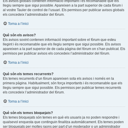
Els avisos globals contenen informació important i és recomanable que els
llegiu sempre que sigui possible. Apareixen a la part superior de cada fòrum i
al vostre Tauler de control de l’usuari. Els permisos per publicar avisos globals
els concedeix l’administrador del fòrum.
Torna a l’inici
Què són els avisos?
Els avisos sovint contenen informació important sobre el fòrum que esteu
llegint i és recomanable que els llegiu sempre que sigui possible. Els avisos
apareixen a la part superior de de cada pàgina del fòrum on s’han publicat. Els
permisos per publicar avisos els concedeix l’administrador del fòrum.
Torna a l’inici
Què són els temes recurrents?
Els temes recurrents d’un fòrum apareixen sota els avisos i només en la
primera pàgina. Habitualment, són força importants i és recomanable que els
llegiu sempre que sigui possible. Els permisos per publicar temes recurrents
els concedeix l’administrador del fòrum.
Torna a l’inici
Què són els temes bloquejats?
Els temes bloquejats són temes en què els usuaris ja no poden respondre i
qualsevol enquesta que continguin finalitza automàticament. Els temes poden
ser bloquejats per moltes raons per part d’un moderador o un administrador