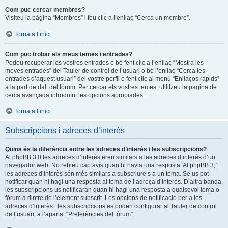
Com puc cercar membres?
Visiteu la pàgina “Membres” i feu clic a l’enllaç “Cerca un membre”.
Torna a l’inici
Com puc trobar els meus temes i entrades?
Podeu recuperar les vostres entrades o bé fent clic a l’enllaç “Mostra les
meves entrades” del Tauler de control de l’usuari o bé l’enllaç “Cerca les
entrades d’aquest usuari” del vostre perfil o fent clic al menú “Enllaços ràpids”
a la part de dalt del fòrum. Per cercar els vostres temes, utilitzeu la pàgina de
cerca avançada introduïnt les opcions apropiades.
Torna a l’inici
Subscripcions i adreces d’interès
Quina és la diferència entre les adreces d’interès i les subscripcions?
Al phpBB 3,0 les adreces d’interès eren similars a les adreces d’interès d’un
navegador web. No rebieu cap avís quan hi havia una resposta. Al phpBB 3,1
les adreces d’interès són més similars a subscriure’s a un tema. Se us pot
notificar quan hi hagi una resposta al tema de l’adreça d’interès. D’altra banda,
les subscripcions us notificaran quan hi hagi una resposta a qualsevol tema o
fòrum a dintre de l’element subscrit. Les opcions de notificació per a les
adreces d’interès i les subscripcions es poden configurar al Tauler de control
de l’usuari, a l’apartat “Preferències del fòrum”.