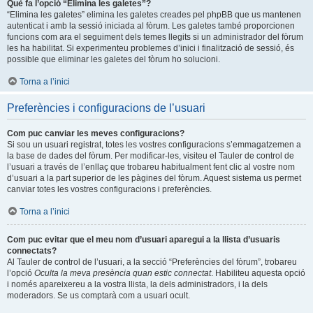
Què fa l’opció “Elimina les galetes”?
“Elimina les galetes” elimina les galetes creades pel phpBB que us mantenen
autenticat i amb la sessió iniciada al fòrum. Les galetes també proporcionen
funcions com ara el seguiment dels temes llegits si un administrador del fòrum
les ha habilitat. Si experimenteu problemes d’inici i finalització de sessió, és
possible que eliminar les galetes del fòrum ho solucioni.
Torna a l’inici
Preferències i configuracions de l’usuari
Com puc canviar les meves configuracions?
Si sou un usuari registrat, totes les vostres configuracions s’emmagatzemen a
la base de dades del fòrum. Per modificar-les, visiteu el Tauler de control de
l’usuari a través de l’enllaç que trobareu habitualment fent clic al vostre nom
d’usuari a la part superior de les pàgines del fòrum. Aquest sistema us permet
canviar totes les vostres configuracions i preferències.
Torna a l’inici
Com puc evitar que el meu nom d’usuari aparegui a la llista d’usuaris
connectats?
Al Tauler de control de l’usuari, a la secció “Preferències del fòrum”, trobareu
l’opció
Oculta la meva presència quan estic connectat
. Habiliteu aquesta opció
i només apareixereu a la vostra llista, la dels administradors, i la dels
moderadors. Se us comptarà com a usuari ocult.