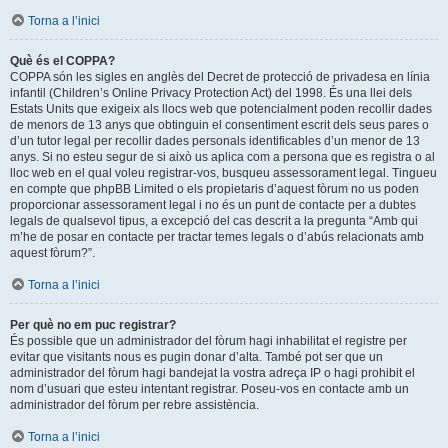
Torna a l’inici
Què és el COPPA?
COPPA són les sigles en anglès del Decret de protecció de privadesa en línia
infantil (Children’s Online Privacy Protection Act) del 1998. És una llei dels
Estats Units que exigeix als llocs web que potencialment poden recollir dades
de menors de 13 anys que obtinguin el consentiment escrit dels seus pares o
d’un tutor legal per recollir dades personals identificables d’un menor de 13
anys. Si no esteu segur de si això us aplica com a persona que es registra o al
lloc web en el qual voleu registrar-vos, busqueu assessorament legal. Tingueu
en compte que phpBB Limited o els propietaris d’aquest fòrum no us poden
proporcionar assessorament legal i no és un punt de contacte per a dubtes
legals de qualsevol tipus, a excepció del cas descrit a la pregunta “Amb qui
m’he de posar en contacte per tractar temes legals o d’abús relacionats amb
aquest fòrum?”.
Torna a l’inici
Per què no em puc registrar?
És possible que un administrador del fòrum hagi inhabilitat el registre per
evitar que visitants nous es pugin donar d’alta. També pot ser que un
administrador del fòrum hagi bandejat la vostra adreça IP o hagi prohibit el
nom d’usuari que esteu intentant registrar. Poseu-vos en contacte amb un
administrador del fòrum per rebre assistència.
Torna a l’inici