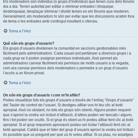
Els moderadors són individus (o grups d’individus) que tenen cura dels fòrums
dia a dia. Tenen autoritat per editar o eliminar entrades i bloquejar,
desbloquejar, desplaçar eliminar i dividir temes en els fòrums que moderen.
Generalment, els moderadors hi són per evitar que les discussions acabin fora
de tema o les entrades amb contingut insultant o ofensiu.
Torna a l’inici
Què són els grups d’usuaris?
Els grups d’usuaris divideixen la comunitat en seccions gestionables més
fàcilment pels administradors. Cada usuari pot pertànyer a diversos grups i a
cada grup se li poden assignar permisos individuals. Això permet als
administradors canviar fàcilment els permisos de molts usuaris a la vegada,
com ara canviar permisos dels moderadors o permetre a un grup d’usuaris
l’accés a un fòrum privat.
Torna a l’inici
On són els grups d’usuaris i com m’hi afilio?
Podeu visualitzar tots els grups d’usuaris a través de l’enllaç “Grups d’usuaris”
del Tauler de control de l’usuari. Si desitgeu afiliar-vos-hi feu clic al botó
apropiat. Això no obstant, no tots els grups són oberts. Alguns poden requerir
que s’aprovi la vostra sol·licitud d’afiliació, d’altres poden ser tancats i alguns
fins i tot poden ser ocults. Si el grup és obert us hi podeu afiliar fent clic al botó
apropiat. Si el grup requereix aprovació podeu sol·licitar l’afiliació fent clic al
botó apropiat. Caldrà que el líder del grup d’usuaris aprovi la vostra sol·licitud i
és possible que us pregunti per què us hi voleu afiliar. Si us plau, no assetgeu