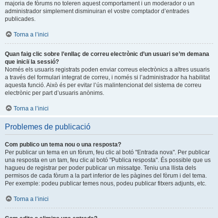
majoria de fòrums no toleren aquest comportament i un moderador o un
administrador simplement disminuiran el vostre comptador d’entrades
publicades.
Torna a l’inici
Quan faig clic sobre l’enllaç de correu electrònic d’un usuari se’m demana
que iniciï la sessió?
Només els usuaris registrats poden enviar correus electrònics a altres usuaris
a través del formulari integrat de correu, i només si l’administrador ha habilitat
aquesta funció. Això és per evitar l’ús malintencionat del sistema de correu
electrònic per part d’usuaris anònims.
Torna a l’inici
Problemes de publicació
Com publico un tema nou o una resposta?
Per publicar un tema en un fòrum, feu clic al botó "Entrada nova". Per publicar
una resposta en un tam, feu clic al botó "Publica resposta". És possible que us
hagueu de registrar per poder publicar un missatge. Teniu una llista dels
permisos de cada fòrum a la part inferior de les pàgines del fòrum i del tema.
Per exemple: podeu publicar temes nous, podeu publicar fitxers adjunts, etc.
Torna a l’inici