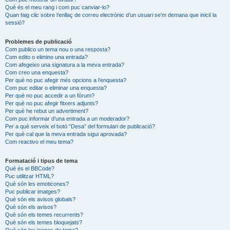
Què és el meu rang i com puc canviar-lo?
Quan faig clic sobre l’enllaç de correu electrònic d’un usuari se’m demana que iniciï la
sessió?
Problemes de publicació
Com publico un tema nou o una resposta?
Com edito o elimino una entrada?
Com afegeixo una signatura a la meva entrada?
Com creo una enquesta?
Per què no puc afegir més opcions a l’enquesta?
Com puc editar o eliminar una enquesta?
Per què no puc accedir a un fòrum?
Per què no puc afegir fitxers adjunts?
Per què he rebut un advertiment?
Com puc informar d’una entrada a un moderador?
Per a què serveix el botó “Desa” del formulari de publicació?
Per què cal que la meva entrada sigui aprovada?
Com reactivo el meu tema?
Formatació i tipus de tema
Què és el BBCode?
Puc utilitzar HTML?
Què són les emoticones?
Puc publicar imatges?
Què són els avisos globals?
Què són els avisos?
Què són els temes recurrents?
Què són els temes bloquejats?
Què són les icones de tema?