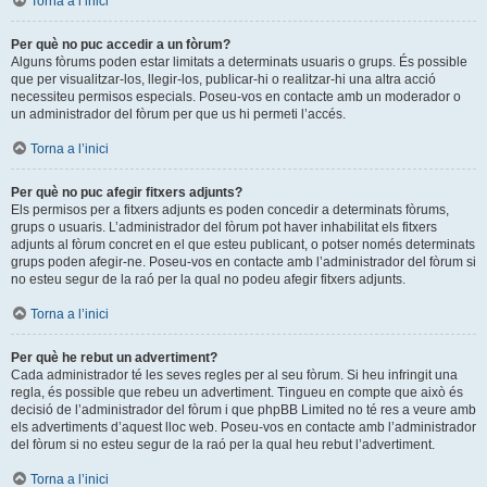
Torna a l’inici
Per què no puc accedir a un fòrum?
Alguns fòrums poden estar limitats a determinats usuaris o grups. És possible
que per visualitzar-los, llegir-los, publicar-hi o realitzar-hi una altra acció
necessiteu permisos especials. Poseu-vos en contacte amb un moderador o
un administrador del fòrum per que us hi permeti l’accés.
Torna a l’inici
Per què no puc afegir fitxers adjunts?
Els permisos per a fitxers adjunts es poden concedir a determinats fòrums,
grups o usuaris. L’administrador del fòrum pot haver inhabilitat els fitxers
adjunts al fòrum concret en el que esteu publicant, o potser només determinats
grups poden afegir-ne. Poseu-vos en contacte amb l’administrador del fòrum si
no esteu segur de la raó per la qual no podeu afegir fitxers adjunts.
Torna a l’inici
Per què he rebut un advertiment?
Cada administrador té les seves regles per al seu fòrum. Si heu infringit una
regla, és possible que rebeu un advertiment. Tingueu en compte que això és
decisió de l’administrador del fòrum i que phpBB Limited no té res a veure amb
els advertiments d’aquest lloc web. Poseu-vos en contacte amb l’administrador
del fòrum si no esteu segur de la raó per la qual heu rebut l’advertiment.
Torna a l’inici