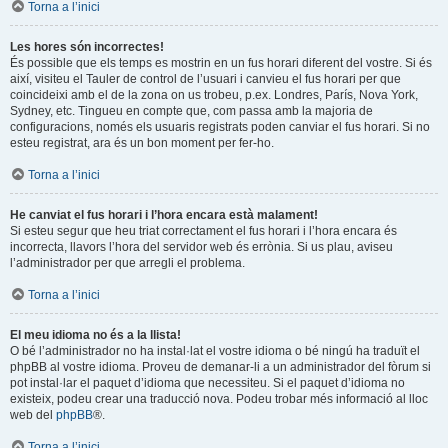
Torna a l’inici
Les hores són incorrectes!
És possible que els temps es mostrin en un fus horari diferent del vostre. Si és
així, visiteu el Tauler de control de l’usuari i canvieu el fus horari per que
coincideixi amb el de la zona on us trobeu, p.ex. Londres, París, Nova York,
Sydney, etc. Tingueu en compte que, com passa amb la majoria de
configuracions, només els usuaris registrats poden canviar el fus horari. Si no
esteu registrat, ara és un bon moment per fer-ho.
Torna a l’inici
He canviat el fus horari i l’hora encara està malament!
Si esteu segur que heu triat correctament el fus horari i l’hora encara és
incorrecta, llavors l’hora del servidor web és errònia. Si us plau, aviseu
l’administrador per que arregli el problema.
Torna a l’inici
El meu idioma no és a la llista!
O bé l’administrador no ha instal·lat el vostre idioma o bé ningú ha traduït el
phpBB al vostre idioma. Proveu de demanar-li a un administrador del fòrum si
pot instal·lar el paquet d’idioma que necessiteu. Si el paquet d’idioma no
existeix, podeu crear una traducció nova. Podeu trobar més informació al lloc
web del
phpBB
®.
Torna a l’inici