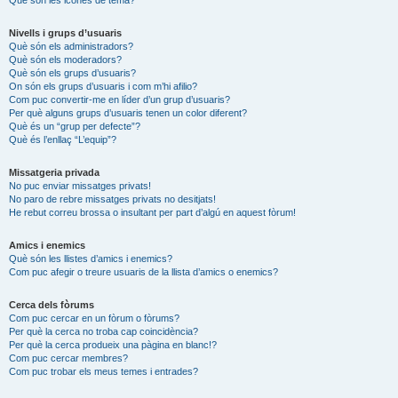
Nivells i grups d’usuaris
Què són els administradors?
Què són els moderadors?
Què són els grups d’usuaris?
On són els grups d’usuaris i com m’hi afilio?
Com puc convertir-me en líder d’un grup d’usuaris?
Per què alguns grups d’usuaris tenen un color diferent?
Què és un “grup per defecte”?
Què és l’enllaç “L’equip”?
Missatgeria privada
No puc enviar missatges privats!
No paro de rebre missatges privats no desitjats!
He rebut correu brossa o insultant per part d’algú en aquest fòrum!
Amics i enemics
Què són les llistes d’amics i enemics?
Com puc afegir o treure usuaris de la llista d’amics o enemics?
Cerca dels fòrums
Com puc cercar en un fòrum o fòrums?
Per què la cerca no troba cap coincidència?
Per què la cerca produeix una pàgina en blanc!?
Com puc cercar membres?
Com puc trobar els meus temes i entrades?