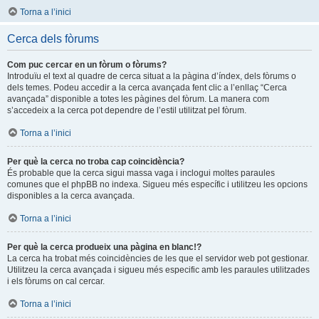
Torna a l’inici
Cerca dels fòrums
Com puc cercar en un fòrum o fòrums?
Introduïu el text al quadre de cerca situat a la pàgina d’índex, dels fòrums o
dels temes. Podeu accedir a la cerca avançada fent clic a l’enllaç “Cerca
avançada” disponible a totes les pàgines del fòrum. La manera com
s’accedeix a la cerca pot dependre de l’estil utilitzat pel fòrum.
Torna a l’inici
Per què la cerca no troba cap coincidència?
És probable que la cerca sigui massa vaga i inclogui moltes paraules
comunes que el phpBB no indexa. Sigueu més específic i utilitzeu les opcions
disponibles a la cerca avançada.
Torna a l’inici
Per què la cerca produeix una pàgina en blanc!?
La cerca ha trobat més coincidències de les que el servidor web pot gestionar.
Utilitzeu la cerca avançada i sigueu més especific amb les paraules utilitzades
i els fòrums on cal cercar.
Torna a l’inici