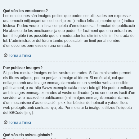
Què són les emoticones?
Les emoticones són imatges petites que poden ser utilitzades per expressar
una emoció mitjançant un codi curt, p.ex. :) indica felicitat, mentre que :( indica
tristesa. Podeu veure la llista completa d’emoticones al formulari de publicació.
No abuseu de les emoticones ja que poden fer fàcilment que una entrada es
torni il·legible i és possible que un moderador les elimini o elimini l’entrada del
tot. L’administrador del fòrum també pot establir un límit per al nombre
d’emoticones permeses en una entrada.
Torna a l’inici
Puc publicar imatges?
Sí, podeu mostrar imatges en les vostres entrades. Si l’administrador permet
els fitxers adjunts, podeu penjar la imatge al fòrum. Si no és així, cal que
enllaçeu amb una imatge emmagatzemada en un servidor web accessible
públicament, p.ex. http://www.exemple.cat/la-meva-foto.gif. No podeu enllaçar
amb imatges emmagatzemades al vostre ordinador (a no ser que es tracti d’un
servidor web accessible públicament) ni imatges emmagatzemades darrera
d’un mecanisme d’autenticació , p.ex. les bústies de hotmail o yahoo, llocs
web protegits amb contrasenya, etc. Per mostrar la imatge, utilitzeu l’etiqueta
del BBCode [img].
Torna a l’inici
Què són els avisos globals?