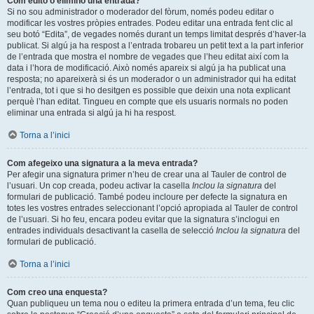
Com edito o elimino una entrada?
Si no sou administrador o moderador del fòrum, només podeu editar o
modificar les vostres pròpies entrades. Podeu editar una entrada fent clic al
seu botó “Edita”, de vegades només durant un temps limitat després d’haver-la
publicat. Si algú ja ha respost a l’entrada trobareu un petit text a la part inferior
de l’entrada que mostra el nombre de vegades que l’heu editat així com la
data i l’hora de modificació. Això només apareix si algú ja ha publicat una
resposta; no apareixerà si és un moderador o un administrador qui ha editat
l’entrada, tot i que si ho desitgen es possible que deixin una nota explicant
perquè l’han editat. Tingueu en compte que els usuaris normals no poden
eliminar una entrada si algú ja hi ha respost.
Torna a l’inici
Com afegeixo una signatura a la meva entrada?
Per afegir una signatura primer n’heu de crear una al Tauler de control de
l’usuari. Un cop creada, podeu activar la casella
Inclou la signatura
del
formulari de publicació. També podeu incloure per defecte la signatura en
totes les vostres entrades seleccionant l’opció apropiada al Tauler de control
de l’usuari. Si ho feu, encara podeu evitar que la signatura s’inclogui en
entrades individuals desactivant la casella de selecció
Inclou la signatura
del
formulari de publicació.
Torna a l’inici
Com creo una enquesta?
Quan publiqueu un tema nou o editeu la primera entrada d’un tema, feu clic