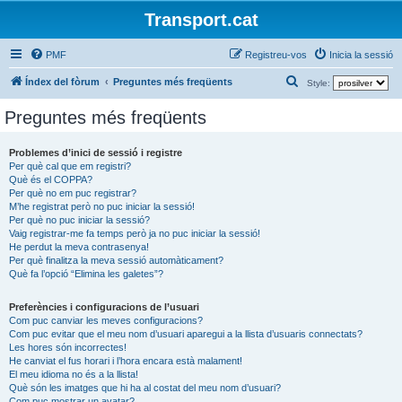
Transport.cat
PMF
Registreu-vos
Inicia la sessió
C
Índex del fòrum
Preguntes més freqüents
Style:
e
Preguntes més freqüents
r
c
Problemes d’inici de sessió i registre
Per què cal que em registri?
a
Què és el COPPA?
Per què no em puc registrar?
M’he registrat però no puc iniciar la sessió!
Per què no puc iniciar la sessió?
Vaig registrar-me fa temps però ja no puc iniciar la sessió!
He perdut la meva contrasenya!
Per què finalitza la meva sessió automàticament?
Què fa l’opció “Elimina les galetes”?
Preferències i configuracions de l’usuari
Com puc canviar les meves configuracions?
Com puc evitar que el meu nom d’usuari aparegui a la llista d’usuaris connectats?
Les hores són incorrectes!
He canviat el fus horari i l’hora encara està malament!
El meu idioma no és a la llista!
Què són les imatges que hi ha al costat del meu nom d’usuari?
Com puc mostrar un avatar?