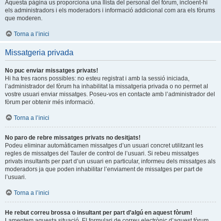
Aquesta pàgina us proporciona una llista del personal del fòrum, incloent-hi
els administradors i els moderadors i informació addicional com ara els fòrums
que moderen.
Torna a l’inici
Missatgeria privada
No puc enviar missatges privats!
Hi ha tres raons possibles: no esteu registrat i amb la sessió iniciada,
l’administrador del fòrum ha inhabilitat la missatgeria privada o no permet al
vostre usuari enviar missatges. Poseu-vos en contacte amb l’administrador del
fòrum per obtenir més informació.
Torna a l’inici
No paro de rebre missatges privats no desitjats!
Podeu eliminar automàticamen missatges d’un usuari concret utilitzant les
regles de missatges del Tauler de control de l’usuari. Si rebeu missatges
privats insultants per part d’un usuari en particular, informeu dels missatges als
moderadors ja que poden inhabilitar l’enviament de missatges per part de
l’usuari.
Torna a l’inici
He rebut correu brossa o insultant per part d’algú en aquest fòrum!
Lamentem aquesta situació. El formulari de correu electrònic d’aquest fòrum