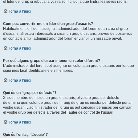
el líder del grup si rebutja la vostra sol·licitud ja que tindrà les seves raons.
Torna a l’inici
Com puc convertir-me en líder d’un grup d’usuaris?
Habitualment, el líder l’assigna l’administrador del fòrum quan crea el grup
d’usuaris. Si esteu interessats a crear un grup d’usuaris, proveu de posar-vos
en contacte amb l’administrador del fòrum enviant-li un missatge privat.
Torna a l’inici
Per què alguns grups d’usuaris tenen un color diferent?
L’administrador del fòrum pot assignar un color a un grup d’usuaris per fer que
sigui més fàcil identificar-ne els membres.
Torna a l’inici
Què és un “grup per defecte”?
Si sou membre de més d’un grup d’usuaris, el vostre grup per defecte
determina quin color de grup i quin rang de grup es mostra per defecte per al
vostre usuari. L’administrador del fòrum us pot concedir permisos per canviar
el vostre grup per defecte a través del Tauler de control de l’usuari.
Torna a l’inici
Què és l’enllaç “L’equip”?