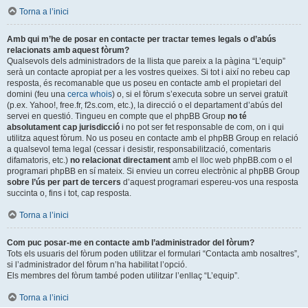
Torna a l’inici
Amb qui m’he de posar en contacte per tractar temes legals o d’abús
relacionats amb aquest fòrum?
Qualsevols dels administradors de la llista que pareix a la pàgina “L’equip”
serà un contacte apropiat per a les vostres queixes. Si tot i així no rebeu cap
resposta, és recomanable que us poseu en contacte amb el propietari del
domini (feu una
cerca whois
) o, si el fòrum s’executa sobre un servei gratuït
(p.ex. Yahoo!, free.fr, f2s.com, etc.), la direcció o el departament d’abús del
servei en questió. Tingueu en compte que el phpBB Group
no té
absolutament cap jurisdicció
i no pot ser fet responsable de com, on i qui
utilitza aquest fòrum. No us poseu en contacte amb el phpBB Group en relació
a qualsevol tema legal (cessar i desistir, responsabilització, comentaris
difamatoris, etc.)
no relacionat directament
amb el lloc web phpBB.com o el
programari phpBB en sí mateix. Si envieu un correu electrònic al phpBB Group
sobre l’ús per part de tercers
d’aquest programari espereu-vos una resposta
succinta o, fins i tot, cap resposta.
Torna a l’inici
Com puc posar-me en contacte amb l’administrador del fòrum?
Tots els usuaris del fòrum poden utilitzar el formulari “Contacta amb nosaltres”,
si l’administrador del fòrum n’ha habilitat l’opció.
Els membres del fòrum també poden utilitzar l’enllaç “L’equip”.
Torna a l’inici