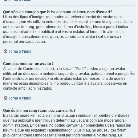
Què són les imatges que hi ha al costat del meu nom d’usuari?
Hi ha dos tipus d’imatges que poden aparèixer al costat del vostre nom
d’usuari quan visualitzeu entrades. Una d’elles pot ser una imatge associada
amb el vostre rang, generalment en forma d’estrelles, blocs o punts i indica
quantes entrades heu publicat o el vostre estatus al fòrum. Un altre tipus
d’imatge, habitualment més gran, es coneix com avatar i sol ser única i
personal per cada usuari.
Torna a l’inici
Com puc mostrar un avatar?
Al tauler de Control de l’usuari, a la secció "Perfil", podeu afegir un avatar
utilitzant un dels quatre mètodes següents: gravatar, galeria, remot o penjat. És
l’administrador qui decideix si els avatars estan permesos i tria de quines
maneres estan disponibles. Si no podeu utilitzar els avatars, poseu-vos en
contacte amb l’administrador.
Torna a l’inici
Què és el meu rang i com puc canviar-lo?
Els rangs apareixen sota els noms d’usuari i indiquen el nombre d’entrades
que heu publicat o identifiquen determinats usuaris com ara moderadors i
administradors. En general no podeu canviar la nomenclatura dels rangs del
fòrum ja que els estableix l’administrador. Si us plau, no abuseu del fòrum
publicant entrades innecessàriament per incrementar el vostre rang. La