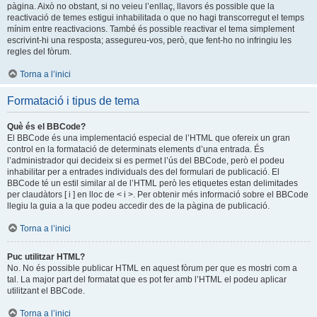
pàgina. Això no obstant, si no veieu l’enllaç, llavors és possible que la
reactivació de temes estigui inhabilitada o que no hagi transcorregut el temps
mínim entre reactivacions. També és possible reactivar el tema simplement
escrivint-hi una resposta; assegureu-vos, però, que fent-ho no infringiu les
regles del fòrum.
Torna a l’inici
Formatació i tipus de tema
Què és el BBCode?
El BBCode és una implementació especial de l’HTML que ofereix un gran
control en la formatació de determinats elements d’una entrada. És
l’administrador qui decideix si es permet l’ús del BBCode, però el podeu
inhabilitar per a entrades individuals des del formulari de publicació. El
BBCode té un estil similar al de l’HTML però les etiquetes estan delimitades
per claudàtors [ i ] en lloc de < i >. Per obtenir més informació sobre el BBCode
llegiu la guia a la que podeu accedir des de la pàgina de publicació.
Torna a l’inici
Puc utilitzar HTML?
No. No és possible publicar HTML en aquest fòrum per que es mostri com a
tal. La major part del formatat que es pot fer amb l’HTML el podeu aplicar
utilitzant el BBCode.
Torna a l’inici