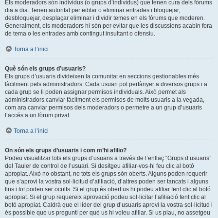
Els moderadors són individus (o grups d’individus) que tenen cura dels fòrums
dia a dia. Tenen autoritat per editar o eliminar entrades i bloquejar,
desbloquejar, desplaçar eliminar i dividir temes en els fòrums que moderen.
Generalment, els moderadors hi són per evitar que les discussions acabin fora
de tema o les entrades amb contingut insultant o ofensiu.
Torna a l’inici
Què són els grups d’usuaris?
Els grups d’usuaris divideixen la comunitat en seccions gestionables més
fàcilment pels administradors. Cada usuari pot pertànyer a diversos grups i a
cada grup se li poden assignar permisos individuals. Això permet als
administradors canviar fàcilment els permisos de molts usuaris a la vegada,
com ara canviar permisos dels moderadors o permetre a un grup d’usuaris
l’accés a un fòrum privat.
Torna a l’inici
On són els grups d’usuaris i com m’hi afilio?
Podeu visualitzar tots els grups d’usuaris a través de l’enllaç “Grups d’usuaris”
del Tauler de control de l’usuari. Si desitgeu afiliar-vos-hi feu clic al botó
apropiat. Això no obstant, no tots els grups són oberts. Alguns poden requerir
que s’aprovi la vostra sol·licitud d’afiliació, d’altres poden ser tancats i alguns
fins i tot poden ser ocults. Si el grup és obert us hi podeu afiliar fent clic al botó
apropiat. Si el grup requereix aprovació podeu sol·licitar l’afiliació fent clic al
botó apropiat. Caldrà que el líder del grup d’usuaris aprovi la vostra sol·licitud i
és possible que us pregunti per què us hi voleu afiliar. Si us plau, no assetgeu