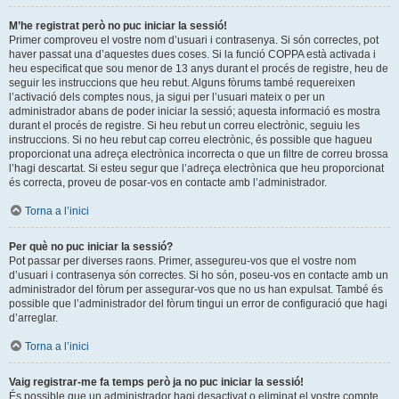
M’he registrat però no puc iniciar la sessió!
Primer comproveu el vostre nom d’usuari i contrasenya. Si són correctes, pot
haver passat una d’aquestes dues coses. Si la funció COPPA està activada i
heu especificat que sou menor de 13 anys durant el procés de registre, heu de
seguir les instruccions que heu rebut. Alguns fòrums també requereixen
l’activació dels comptes nous, ja sigui per l’usuari mateix o per un
administrador abans de poder iniciar la sessió; aquesta informació es mostra
durant el procés de registre. Si heu rebut un correu electrònic, seguiu les
instruccions. Si no heu rebut cap correu electrònic, és possible que hagueu
proporcionat una adreça electrònica incorrecta o que un filtre de correu brossa
l’hagi descartat. Si esteu segur que l’adreça electrònica que heu proporcionat
és correcta, proveu de posar-vos en contacte amb l’administrador.
Torna a l’inici
Per què no puc iniciar la sessió?
Pot passar per diverses raons. Primer, assegureu-vos que el vostre nom
d’usuari i contrasenya són correctes. Si ho són, poseu-vos en contacte amb un
administrador del fòrum per assegurar-vos que no us han expulsat. També és
possible que l’administrador del fòrum tingui un error de configuració que hagi
d’arreglar.
Torna a l’inici
Vaig registrar-me fa temps però ja no puc iniciar la sessió!
És possible que un administrador hagi desactivat o eliminat el vostre compte