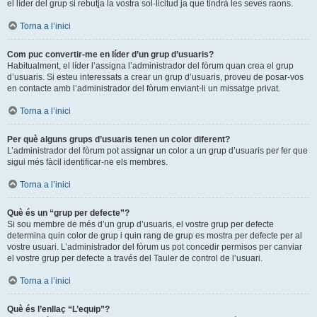
el líder del grup si rebutja la vostra sol·licitud ja que tindrà les seves raons.
Torna a l’inici
Com puc convertir-me en líder d’un grup d’usuaris?
Habitualment, el líder l’assigna l’administrador del fòrum quan crea el grup
d’usuaris. Si esteu interessats a crear un grup d’usuaris, proveu de posar-vos
en contacte amb l’administrador del fòrum enviant-li un missatge privat.
Torna a l’inici
Per què alguns grups d’usuaris tenen un color diferent?
L’administrador del fòrum pot assignar un color a un grup d’usuaris per fer que
sigui més fàcil identificar-ne els membres.
Torna a l’inici
Què és un “grup per defecte”?
Si sou membre de més d’un grup d’usuaris, el vostre grup per defecte
determina quin color de grup i quin rang de grup es mostra per defecte per al
vostre usuari. L’administrador del fòrum us pot concedir permisos per canviar
el vostre grup per defecte a través del Tauler de control de l’usuari.
Torna a l’inici
Què és l’enllaç “L’equip”?