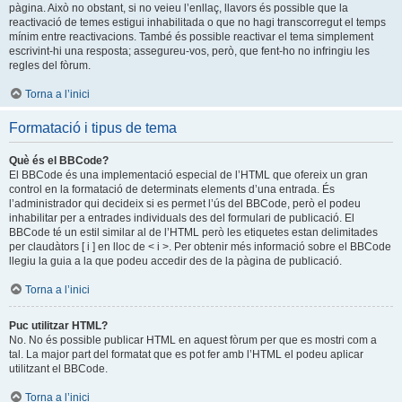
pàgina. Això no obstant, si no veieu l’enllaç, llavors és possible que la
reactivació de temes estigui inhabilitada o que no hagi transcorregut el temps
mínim entre reactivacions. També és possible reactivar el tema simplement
escrivint-hi una resposta; assegureu-vos, però, que fent-ho no infringiu les
regles del fòrum.
Torna a l’inici
Formatació i tipus de tema
Què és el BBCode?
El BBCode és una implementació especial de l’HTML que ofereix un gran
control en la formatació de determinats elements d’una entrada. És
l’administrador qui decideix si es permet l’ús del BBCode, però el podeu
inhabilitar per a entrades individuals des del formulari de publicació. El
BBCode té un estil similar al de l’HTML però les etiquetes estan delimitades
per claudàtors [ i ] en lloc de < i >. Per obtenir més informació sobre el BBCode
llegiu la guia a la que podeu accedir des de la pàgina de publicació.
Torna a l’inici
Puc utilitzar HTML?
No. No és possible publicar HTML en aquest fòrum per que es mostri com a
tal. La major part del formatat que es pot fer amb l’HTML el podeu aplicar
utilitzant el BBCode.
Torna a l’inici