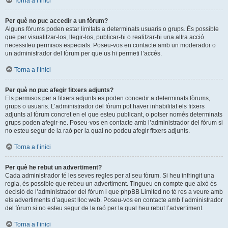
Torna a l’inici
Per què no puc accedir a un fòrum?
Alguns fòrums poden estar limitats a determinats usuaris o grups. És possible
que per visualitzar-los, llegir-los, publicar-hi o realitzar-hi una altra acció
necessiteu permisos especials. Poseu-vos en contacte amb un moderador o
un administrador del fòrum per que us hi permeti l’accés.
Torna a l’inici
Per què no puc afegir fitxers adjunts?
Els permisos per a fitxers adjunts es poden concedir a determinats fòrums,
grups o usuaris. L’administrador del fòrum pot haver inhabilitat els fitxers
adjunts al fòrum concret en el que esteu publicant, o potser només determinats
grups poden afegir-ne. Poseu-vos en contacte amb l’administrador del fòrum si
no esteu segur de la raó per la qual no podeu afegir fitxers adjunts.
Torna a l’inici
Per què he rebut un advertiment?
Cada administrador té les seves regles per al seu fòrum. Si heu infringit una
regla, és possible que rebeu un advertiment. Tingueu en compte que això és
decisió de l’administrador del fòrum i que phpBB Limited no té res a veure amb
els advertiments d’aquest lloc web. Poseu-vos en contacte amb l’administrador
del fòrum si no esteu segur de la raó per la qual heu rebut l’advertiment.
Torna a l’inici