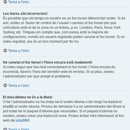
Torna a l’inici
Les hores són incorrectes!
És possible que els temps es mostrin en un fus horari diferent del vostre. Si és
així, visiteu el Tauler de control de l’usuari i canvieu el fus horari per que
coincideixi amb el de la zona on us trobeu, p.ex. Londres, París, Nova York,
Sydney, etc. Tingueu en compte que, com passa amb la majoria de
configuracions, només els usuaris registrats poden canviar el fus horari. Si no
esteu registrat, ara és un bon moment per fer-ho.
Torna a l’inici
He canviat el fus horari i l’hora encara està malament!
Si esteu segur que heu triat correctament el fus horari i l’hora encara és
incorrecta, llavors l’hora del servidor web és errònia. Si us plau, aviseu
l’administrador per que arregli el problema.
Torna a l’inici
El meu idioma no és a la llista!
O bé l’administrador no ha instal·lat el vostre idioma o bé ningú ha traduït el
phpBB al vostre idioma. Proveu de demanar-li a un administrador del fòrum si
pot instal·lar el paquet d’idioma que necessiteu. Si el paquet d’idioma no
existeix, podeu crear una traducció nova. Podeu trobar més informació al lloc
web del
phpBB
®.
Torna a l’inici