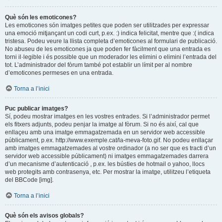
Què són les emoticones?
Les emoticones són imatges petites que poden ser utilitzades per expressar
una emoció mitjançant un codi curt, p.ex. :) indica felicitat, mentre que :( indica
tristesa. Podeu veure la llista completa d’emoticones al formulari de publicació.
No abuseu de les emoticones ja que poden fer fàcilment que una entrada es
torni il·legible i és possible que un moderador les elimini o elimini l’entrada del
tot. L’administrador del fòrum també pot establir un límit per al nombre
d’emoticones permeses en una entrada.
Torna a l’inici
Puc publicar imatges?
Sí, podeu mostrar imatges en les vostres entrades. Si l’administrador permet
els fitxers adjunts, podeu penjar la imatge al fòrum. Si no és així, cal que
enllaçeu amb una imatge emmagatzemada en un servidor web accessible
públicament, p.ex. http://www.exemple.cat/la-meva-foto.gif. No podeu enllaçar
amb imatges emmagatzemades al vostre ordinador (a no ser que es tracti d’un
servidor web accessible públicament) ni imatges emmagatzemades darrera
d’un mecanisme d’autenticació , p.ex. les bústies de hotmail o yahoo, llocs
web protegits amb contrasenya, etc. Per mostrar la imatge, utilitzeu l’etiqueta
del BBCode [img].
Torna a l’inici
Què són els avisos globals?