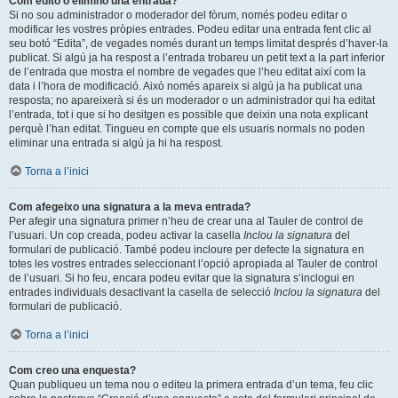
Com edito o elimino una entrada?
Si no sou administrador o moderador del fòrum, només podeu editar o
modificar les vostres pròpies entrades. Podeu editar una entrada fent clic al
seu botó “Edita”, de vegades només durant un temps limitat després d’haver-la
publicat. Si algú ja ha respost a l’entrada trobareu un petit text a la part inferior
de l’entrada que mostra el nombre de vegades que l’heu editat així com la
data i l’hora de modificació. Això només apareix si algú ja ha publicat una
resposta; no apareixerà si és un moderador o un administrador qui ha editat
l’entrada, tot i que si ho desitgen es possible que deixin una nota explicant
perquè l’han editat. Tingueu en compte que els usuaris normals no poden
eliminar una entrada si algú ja hi ha respost.
Torna a l’inici
Com afegeixo una signatura a la meva entrada?
Per afegir una signatura primer n’heu de crear una al Tauler de control de
l’usuari. Un cop creada, podeu activar la casella
Inclou la signatura
del
formulari de publicació. També podeu incloure per defecte la signatura en
totes les vostres entrades seleccionant l’opció apropiada al Tauler de control
de l’usuari. Si ho feu, encara podeu evitar que la signatura s’inclogui en
entrades individuals desactivant la casella de selecció
Inclou la signatura
del
formulari de publicació.
Torna a l’inici
Com creo una enquesta?
Quan publiqueu un tema nou o editeu la primera entrada d’un tema, feu clic