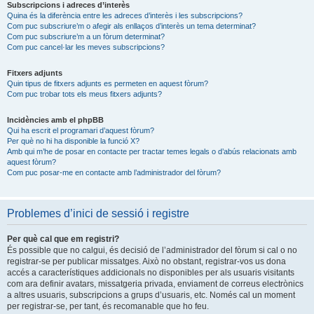
Subscripcions i adreces d’interès
Quina és la diferència entre les adreces d’interès i les subscripcions?
Com puc subscriure’m o afegir als enllaços d’interès un tema determinat?
Com puc subscriure’m a un fòrum determinat?
Com puc cancel·lar les meves subscripcions?
Fitxers adjunts
Quin tipus de fitxers adjunts es permeten en aquest fòrum?
Com puc trobar tots els meus fitxers adjunts?
Incidències amb el phpBB
Qui ha escrit el programari d’aquest fòrum?
Per què no hi ha disponible la funció X?
Amb qui m’he de posar en contacte per tractar temes legals o d’abús relacionats amb
aquest fòrum?
Com puc posar-me en contacte amb l’administrador del fòrum?
Problemes d’inici de sessió i registre
Per què cal que em registri?
És possible que no calgui, és decisió de l’administrador del fòrum si cal o no
registrar-se per publicar missatges. Això no obstant, registrar-vos us dona
accés a característiques addicionals no disponibles per als usuaris visitants
com ara definir avatars, missatgeria privada, enviament de correus electrònics
a altres usuaris, subscripcions a grups d’usuaris, etc. Només cal un moment
per registrar-se, per tant, és recomanable que ho feu.