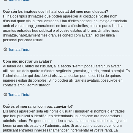
Què són les imatges que hi ha al costat del meu nom d’usuari?
Hi ha dos tipus d’imatges que poden aparèixer al costat del vostre nom
d’usuari quan visualitzeu entrades. Una d’elles pot ser una imatge associada
amb el vostre rang, generalment en forma d’estrelles, blocs o punts i indica
quantes entrades heu publicat o el vostre estatus al fòrum. Un altre tipus
d’imatge, habitualment més gran, es coneix com avatar i sol ser única i
personal per cada usuari.
Torna a l’inici
Com puc mostrar un avatar?
Al tauler de Control de l’usuari, a la secció "Perfil", podeu afegir un avatar
utilitzant un dels quatre mètodes següents: gravatar, galeria, remot o penjat. És
l’administrador qui decideix si els avatars estan permesos i tria de quines
maneres estan disponibles. Si no podeu utilitzar els avatars, poseu-vos en
contacte amb l’administrador.
Torna a l’inici
Què és el meu rang i com puc canviar-lo?
Els rangs apareixen sota els noms d’usuari i indiquen el nombre d’entrades
que heu publicat o identifiquen determinats usuaris com ara moderadors i
administradors. En general no podeu canviar la nomenclatura dels rangs del
fòrum ja que els estableix l’administrador. Si us plau, no abuseu del fòrum
publicant entrades innecessàriament per incrementar el vostre rang. La