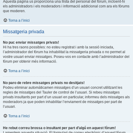
Aquesta pàgina us proporciona una llista del personal del fòrum, incloent-hi
els administradors i els moderadors i informació addicional com ara els fòrums
que moderen.
Torna a l’inici
Missatgeria privada
No puc enviar missatges privats!
Hi ha tres raons possibles: no esteu registrat i amb la sessió iniciada,
l’administrador del fòrum ha inhabilitat la missatgeria privada o no permet al
vostre usuari enviar missatges. Poseu-vos en contacte amb l’administrador del
fòrum per obtenir més informació.
Torna a l’inici
No paro de rebre missatges privats no desitjats!
Podeu eliminar automàticamen missatges d’un usuari concret utilitzant les
regles de missatges del Tauler de control de l’usuari. Si rebeu missatges
privats insultants per part d’un usuari en particular, informeu dels missatges als
moderadors ja que poden inhabilitar l’enviament de missatges per part de
l’usuari.
Torna a l’inici
He rebut correu brossa o insultant per part d’algú en aquest fòrum!
Lamentem aquesta situació. El formulari de correu electrònic d’aquest fòrum