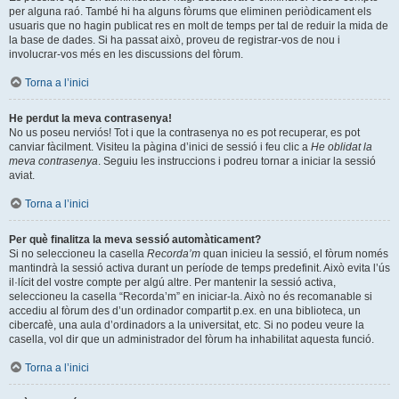
per alguna raó. També hi ha alguns fòrums que eliminen periòdicament els
usuaris que no hagin publicat res en molt de temps per tal de reduir la mida de
la base de dades. Si ha passat això, proveu de registrar-vos de nou i
involucrar-vos més en les discussions del fòrum.
Torna a l’inici
He perdut la meva contrasenya!
No us poseu nerviós! Tot i que la contrasenya no es pot recuperar, es pot
canviar fàcilment. Visiteu la pàgina d’inici de sessió i feu clic a
He oblidat la
meva contrasenya
. Seguiu les instruccions i podreu tornar a iniciar la sessió
aviat.
Torna a l’inici
Per què finalitza la meva sessió automàticament?
Si no seleccioneu la casella
Recorda’m
quan inicieu la sessió, el fòrum només
mantindrà la sessió activa durant un període de temps predefinit. Això evita l’ús
il·lícit del vostre compte per algú altre. Per mantenir la sessió activa,
seleccioneu la casella “Recorda’m” en iniciar-la. Això no és recomanable si
accediu al fòrum des d’un ordinador compartit p.ex. en una biblioteca, un
cibercafè, una aula d’ordinadors a la universitat, etc. Si no podeu veure la
casella, vol dir que un administrador del fòrum ha inhabilitat aquesta funció.
Torna a l’inici