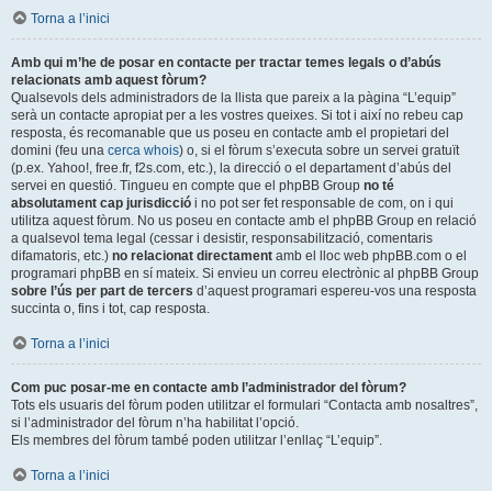
Torna a l’inici
Amb qui m’he de posar en contacte per tractar temes legals o d’abús
relacionats amb aquest fòrum?
Qualsevols dels administradors de la llista que pareix a la pàgina “L’equip”
serà un contacte apropiat per a les vostres queixes. Si tot i així no rebeu cap
resposta, és recomanable que us poseu en contacte amb el propietari del
domini (feu una
cerca whois
) o, si el fòrum s’executa sobre un servei gratuït
(p.ex. Yahoo!, free.fr, f2s.com, etc.), la direcció o el departament d’abús del
servei en questió. Tingueu en compte que el phpBB Group
no té
absolutament cap jurisdicció
i no pot ser fet responsable de com, on i qui
utilitza aquest fòrum. No us poseu en contacte amb el phpBB Group en relació
a qualsevol tema legal (cessar i desistir, responsabilització, comentaris
difamatoris, etc.)
no relacionat directament
amb el lloc web phpBB.com o el
programari phpBB en sí mateix. Si envieu un correu electrònic al phpBB Group
sobre l’ús per part de tercers
d’aquest programari espereu-vos una resposta
succinta o, fins i tot, cap resposta.
Torna a l’inici
Com puc posar-me en contacte amb l’administrador del fòrum?
Tots els usuaris del fòrum poden utilitzar el formulari “Contacta amb nosaltres”,
si l’administrador del fòrum n’ha habilitat l’opció.
Els membres del fòrum també poden utilitzar l’enllaç “L’equip”.
Torna a l’inici