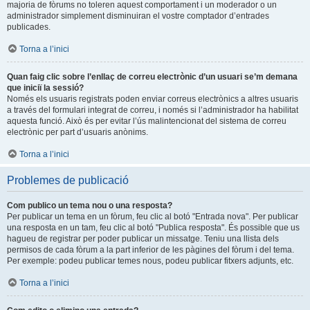
majoria de fòrums no toleren aquest comportament i un moderador o un
administrador simplement disminuiran el vostre comptador d’entrades
publicades.
Torna a l’inici
Quan faig clic sobre l’enllaç de correu electrònic d’un usuari se’m demana
que iniciï la sessió?
Només els usuaris registrats poden enviar correus electrònics a altres usuaris
a través del formulari integrat de correu, i només si l’administrador ha habilitat
aquesta funció. Això és per evitar l’ús malintencionat del sistema de correu
electrònic per part d’usuaris anònims.
Torna a l’inici
Problemes de publicació
Com publico un tema nou o una resposta?
Per publicar un tema en un fòrum, feu clic al botó "Entrada nova". Per publicar
una resposta en un tam, feu clic al botó "Publica resposta". És possible que us
hagueu de registrar per poder publicar un missatge. Teniu una llista dels
permisos de cada fòrum a la part inferior de les pàgines del fòrum i del tema.
Per exemple: podeu publicar temes nous, podeu publicar fitxers adjunts, etc.
Torna a l’inici