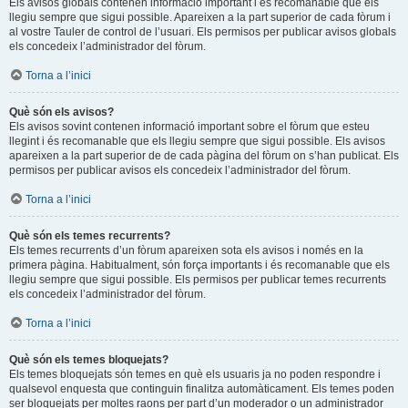
Els avisos globals contenen informació important i és recomanable que els
llegiu sempre que sigui possible. Apareixen a la part superior de cada fòrum i
al vostre Tauler de control de l’usuari. Els permisos per publicar avisos globals
els concedeix l’administrador del fòrum.
Torna a l’inici
Què són els avisos?
Els avisos sovint contenen informació important sobre el fòrum que esteu
llegint i és recomanable que els llegiu sempre que sigui possible. Els avisos
apareixen a la part superior de de cada pàgina del fòrum on s’han publicat. Els
permisos per publicar avisos els concedeix l’administrador del fòrum.
Torna a l’inici
Què són els temes recurrents?
Els temes recurrents d’un fòrum apareixen sota els avisos i només en la
primera pàgina. Habitualment, són força importants i és recomanable que els
llegiu sempre que sigui possible. Els permisos per publicar temes recurrents
els concedeix l’administrador del fòrum.
Torna a l’inici
Què són els temes bloquejats?
Els temes bloquejats són temes en què els usuaris ja no poden respondre i
qualsevol enquesta que continguin finalitza automàticament. Els temes poden
ser bloquejats per moltes raons per part d’un moderador o un administrador