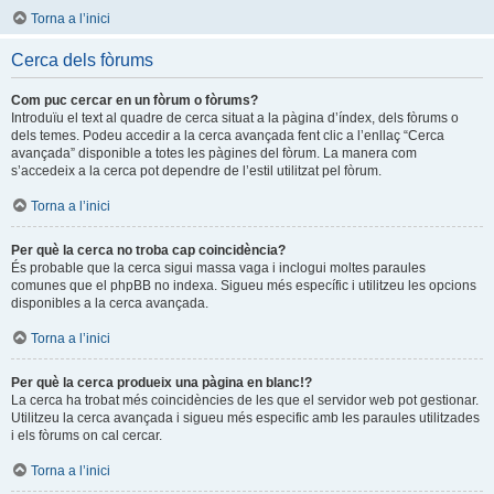
Torna a l’inici
Cerca dels fòrums
Com puc cercar en un fòrum o fòrums?
Introduïu el text al quadre de cerca situat a la pàgina d’índex, dels fòrums o
dels temes. Podeu accedir a la cerca avançada fent clic a l’enllaç “Cerca
avançada” disponible a totes les pàgines del fòrum. La manera com
s’accedeix a la cerca pot dependre de l’estil utilitzat pel fòrum.
Torna a l’inici
Per què la cerca no troba cap coincidència?
És probable que la cerca sigui massa vaga i inclogui moltes paraules
comunes que el phpBB no indexa. Sigueu més específic i utilitzeu les opcions
disponibles a la cerca avançada.
Torna a l’inici
Per què la cerca produeix una pàgina en blanc!?
La cerca ha trobat més coincidències de les que el servidor web pot gestionar.
Utilitzeu la cerca avançada i sigueu més especific amb les paraules utilitzades
i els fòrums on cal cercar.
Torna a l’inici