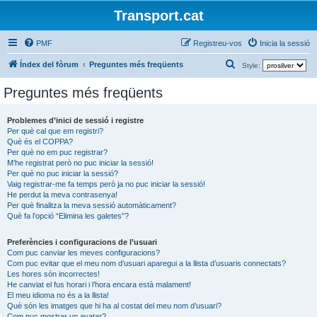
Transport.cat
PMF
Registreu-vos
Inicia la sessió
C
Índex del fòrum
Preguntes més freqüents
Style:
e
Preguntes més freqüents
r
c
Problemes d’inici de sessió i registre
Per què cal que em registri?
a
Què és el COPPA?
Per què no em puc registrar?
M’he registrat però no puc iniciar la sessió!
Per què no puc iniciar la sessió?
Vaig registrar-me fa temps però ja no puc iniciar la sessió!
He perdut la meva contrasenya!
Per què finalitza la meva sessió automàticament?
Què fa l’opció “Elimina les galetes”?
Preferències i configuracions de l’usuari
Com puc canviar les meves configuracions?
Com puc evitar que el meu nom d’usuari aparegui a la llista d’usuaris connectats?
Les hores són incorrectes!
He canviat el fus horari i l’hora encara està malament!
El meu idioma no és a la llista!
Què són les imatges que hi ha al costat del meu nom d’usuari?
Com puc mostrar un avatar?