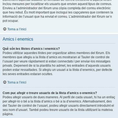
inclou mesures per localitzar els usuaris que envien aquest tipus de correus.
Envieu a l’administrador del fòrum una còpia completa del correu electrònic
que heu rebut. És molt important que inclogui les capçaleres que contenen la
informació de l’usuari que ha enviat el correu. L’administrador del fòrum se’n
pot ocupar.
Torna a l’inici
Amics i enemics
Què són les llistes d’amics i enemics?
Podeu utilitzar aquestes llistes per organitzar altres membres del fòrum. Els
membres que afegiu a la llista d’amics es mostraran al Tauler de control de
l’usuari per veure ràpidament si estan connectats i per enviar-los missatges
privats. Depenent de si la plantilla ho admet, les entrades d’aquests usuaris
poden estar ressaltades. Si afegiu un usuari a la llista d’enemics, per defecte
les seves entrades estaran ocultes.
Torna a l’inici
Com puc afegir o treure usuaris de la llista d’amics o enemics?
Podeu afegir usuaris de dues maneres. Al perfil de cada usuari, hi ha un enllaç
per afegir-lo o bé a la llista d’amics o bé a la d’enemics. Alternativament, des
del Tauler de control de l’usuari, podeu afegir usuaris directament introduïnt el
seu nom d’usuari. També podeu treure usuaris de la llista utilitzant la mateixa
pàgina.