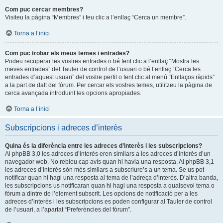
Com puc cercar membres?
Visiteu la pàgina “Membres” i feu clic a l’enllaç “Cerca un membre”.
Torna a l’inici
Com puc trobar els meus temes i entrades?
Podeu recuperar les vostres entrades o bé fent clic a l’enllaç “Mostra les
meves entrades” del Tauler de control de l’usuari o bé l’enllaç “Cerca les
entrades d’aquest usuari” del vostre perfil o fent clic al menú “Enllaços ràpids”
a la part de dalt del fòrum. Per cercar els vostres temes, utilitzeu la pàgina de
cerca avançada introduïnt les opcions apropiades.
Torna a l’inici
Subscripcions i adreces d’interès
Quina és la diferència entre les adreces d’interès i les subscripcions?
Al phpBB 3,0 les adreces d’interès eren similars a les adreces d’interès d’un
navegador web. No rebieu cap avís quan hi havia una resposta. Al phpBB 3,1
les adreces d’interès són més similars a subscriure’s a un tema. Se us pot
notificar quan hi hagi una resposta al tema de l’adreça d’interès. D’altra banda,
les subscripcions us notificaran quan hi hagi una resposta a qualsevol tema o
fòrum a dintre de l’element subscrit. Les opcions de notificació per a les
adreces d’interès i les subscripcions es poden configurar al Tauler de control
de l’usuari, a l’apartat “Preferències del fòrum”.