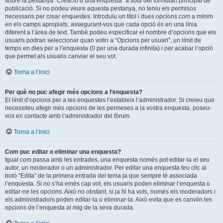
sobre la pestanya “Creació d’una enquesta” a sota del formulari principal de
publicació. Si no podeu veure aquesta pestanya, no teniu els permisos
necessaris per crear enquestes. Introduïu un títol i dues opcions com a mínim
en els camps apropiats, assegurant-vos que cada opció és en una línia
diferent a l’àrea de text. També podeu especificar el nombre d’opcions que els
usuaris podran seleccionar quan votin a “Opcions per usuari”, un límit de
temps en dies per a l’enquesta (0 per una durada infinita) i per acabar l’opció
que permet als usuaris canviar el seu vot.
Torna a l’inici
Per què no puc afegir més opcions a l’enquesta?
El límit d’opcions per a les enquestes l’estableix l’administrador. Si creieu que
necessiteu afegir més opcions de les permeses a la vostra enquesta, poseu-
vos en contacte amb l’administrador del fòrum.
Torna a l’inici
Com puc editar o eliminar una enquesta?
Igual com passa amb les entrades, una enquesta només pot editar-la el seu
autor, un moderador o un administrador. Per editar una enquesta feu clic al
botó “Edita” de la primera entrada del tema ja que sempre té associada
l’enquesta. Si no s’ha emès cap vot, els usuaris poden eliminar l’enquesta o
editar-ne les opcions. Això no obstant, si ja hi ha vots, només els moderadors i
els administradors poden editar-la o eliminar-la. Això evita que es canvïin les
opcions de l’enquesta al mig de la seva durada.