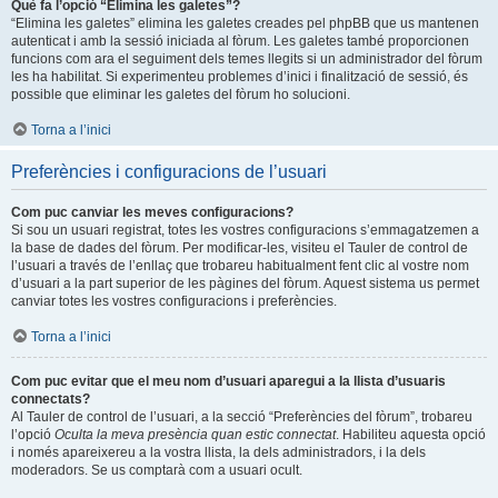
Què fa l’opció “Elimina les galetes”?
“Elimina les galetes” elimina les galetes creades pel phpBB que us mantenen
autenticat i amb la sessió iniciada al fòrum. Les galetes també proporcionen
funcions com ara el seguiment dels temes llegits si un administrador del fòrum
les ha habilitat. Si experimenteu problemes d’inici i finalització de sessió, és
possible que eliminar les galetes del fòrum ho solucioni.
Torna a l’inici
Preferències i configuracions de l’usuari
Com puc canviar les meves configuracions?
Si sou un usuari registrat, totes les vostres configuracions s’emmagatzemen a
la base de dades del fòrum. Per modificar-les, visiteu el Tauler de control de
l’usuari a través de l’enllaç que trobareu habitualment fent clic al vostre nom
d’usuari a la part superior de les pàgines del fòrum. Aquest sistema us permet
canviar totes les vostres configuracions i preferències.
Torna a l’inici
Com puc evitar que el meu nom d’usuari aparegui a la llista d’usuaris
connectats?
Al Tauler de control de l’usuari, a la secció “Preferències del fòrum”, trobareu
l’opció
Oculta la meva presència quan estic connectat
. Habiliteu aquesta opció
i només apareixereu a la vostra llista, la dels administradors, i la dels
moderadors. Se us comptarà com a usuari ocult.