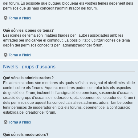
del fòrum. És possible que pugueu bloquejar els vostres temes depenent dels
permisos que us hagi concedit l’administrador del fòrum.
Torna a l’inici
Què són les icones de tema?
Les icones de tema són imatges triades per l’autor i associades amb les
entrades per indicar-ne el contingut. La possibilitat d’utilitzar icones de tema
depèn del permisos concedits per l’administrador del fòrum.
Torna a l’inici
Nivells i grups d’usuaris
Què són els administradors?
Els administradors són membres als quals se’ls ha assignat el nivell més alt de
control sobre els fòrums. Aquests membres poden controlar tots els aspectes
de gestió del fòrum, incloent-hi l’assignació de permisos, suspensió d’usuaris,
creació de grups d’usuaris o moderadors, etc. depenent del creador del fòrum i
dels permisos que aquest ha concedit als altres administradors. També poden
tenir permisos de moderador en tots els fòrums, depenent de la configuració
establida pel creador del fòrum.
Torna a l’inici
Què són els moderadors?