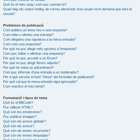
Què és el meu rang i com puc canviar-lo?
Quan faig clic sobre l’enllaç de correu electrònic d’un usuari se’m demana que iniciï la
sessió?
Problemes de publicació
Com publico un tema nou o una resposta?
Com edito o elimino una entrada?
Com afegeixo una signatura a la meva entrada?
Com creo una enquesta?
Per què no puc afegir més opcions a l’enquesta?
Com puc editar o eliminar una enquesta?
Per què no puc accedir a un fòrum?
Per què no puc afegir fitxers adjunts?
Per què he rebut un advertiment?
Com puc informar d’una entrada a un moderador?
Per a què serveix el botó “Desa” del formulari de publicació?
Per què cal que la meva entrada sigui aprovada?
Com reactivo el meu tema?
Formatació i tipus de tema
Què és el BBCode?
Puc utilitzar HTML?
Què són les emoticones?
Puc publicar imatges?
Què són els avisos globals?
Què són els avisos?
Què són els temes recurrents?
Què són els temes bloquejats?
Què són les icones de tema?