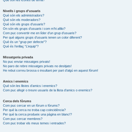
Nivells i grups d’usuaris
Què són els administradors?
Què són els moderadors?
Què són els grups d’usuaris?
On són els grups d’usuaris i com m’hi afilio?
Com puc convertir-me en líder d’un grup d’usuaris?
Per què alguns grups d’usuaris tenen un color diferent?
Què és un “grup per defecte”?
Què és l’enllaç “L’equip”?
Missatgeria privada
No puc enviar missatges privats!
No paro de rebre missatges privats no desitjats!
He rebut correu brossa o insultant per part d’algú en aquest fòrum!
Amics i enemics
Què són les llistes d’amics i enemics?
Com puc afegir o treure usuaris de la llista d’amics o enemics?
Cerca dels fòrums
Com puc cercar en un fòrum o fòrums?
Per què la cerca no troba cap coincidència?
Per què la cerca produeix una pàgina en blanc!?
Com puc cercar membres?
Com puc trobar els meus temes i entrades?