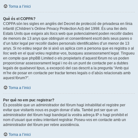
Torna a l’inici
Què és el COPPA?
COPPA són les sigles en anglès del Decret de protecció de privadesa en línia
infantil (Children’s Online Privacy Protection Act) del 1998. És una llei dels
Estats Units que exigeix als llocs web que potencialment poden recollir dades
de menors de 13 anys que obtinguin el consentiment escrit dels seus pares o
d’un tutor legal per recollir dades personals identificables d’un menor de 13
anys. Si no esteu segur de si això us aplica com a persona que es registra o al
lloc web en el qual voleu registrar-vos, busqueu assessorament legal. Tingueu
en compte que phpBB Limited o els propietaris d’aquest fòrum no us poden
proporcionar assessorament legal i no és un punt de contacte per a dubtes
legals de qualsevol tipus, a excepció del cas descrit a la pregunta “Amb qui
m’he de posar en contacte per tractar temes legals o d’abús relacionats amb
aquest fòrum?”.
Torna a l’inici
Per què no em puc registrar?
És possible que un administrador del fòrum hagi inhabilitat el registre per
evitar que visitants nous es pugin donar d’alta. També pot ser que un
administrador del fòrum hagi bandejat la vostra adreça IP o hagi prohibit el
nom d’usuari que esteu intentant registrar. Poseu-vos en contacte amb un
administrador del fòrum per rebre assistència.
Torna a l’inici