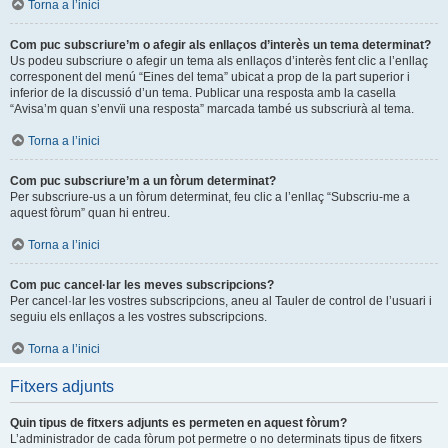
Torna a l’inici
Com puc subscriure’m o afegir als enllaços d’interès un tema determinat?
Us podeu subscriure o afegir un tema als enllaços d’interès fent clic a l’enllaç
corresponent del menú “Eines del tema” ubicat a prop de la part superior i
inferior de la discussió d’un tema. Publicar una resposta amb la casella
“Avisa’m quan s’envïi una resposta” marcada també us subscriurà al tema.
Torna a l’inici
Com puc subscriure’m a un fòrum determinat?
Per subscriure-us a un fòrum determinat, feu clic a l’enllaç “Subscriu-me a
aquest fòrum” quan hi entreu.
Torna a l’inici
Com puc cancel·lar les meves subscripcions?
Per cancel·lar les vostres subscripcions, aneu al Tauler de control de l’usuari i
seguiu els enllaços a les vostres subscripcions.
Torna a l’inici
Fitxers adjunts
Quin tipus de fitxers adjunts es permeten en aquest fòrum?
L’administrador de cada fòrum pot permetre o no determinats tipus de fitxers