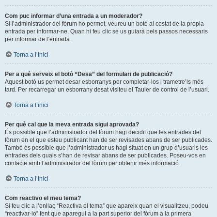
Com puc informar d’una entrada a un moderador?
Si l’administrador del fòrum ho permet, veureu un botó al costat de la propia
entrada per informar-ne. Quan hi feu clic se us guiarà pels passos necessaris
per informar de l’entrada.
Torna a l’inici
Per a què serveix el botó “Desa” del formulari de publicació?
Aquest botó us permet desar esborranys per completar-los i trametre’ls més
tard. Per recarregar un esborrany desat visiteu el Tauler de control de l’usuari.
Torna a l’inici
Per què cal que la meva entrada sigui aprovada?
És possible que l’administrador del fòrum hagi decidit que les entrades del
fòrum en el que esteu publicant han de ser revisades abans de ser publicades.
També és possible que l’administrador us hagi situat en un grup d’usuaris les
entrades dels quals s’han de revisar abans de ser publicades. Poseu-vos en
contacte amb l’administrador del fòrum per obtenir més informació.
Torna a l’inici
Com reactivo el meu tema?
Si feu clic a l’enllaç “Reactiva el tema” que apareix quan el visualitzeu, podeu
“reactivar-lo” fent que aparegui a la part superior del fòrum a la primera