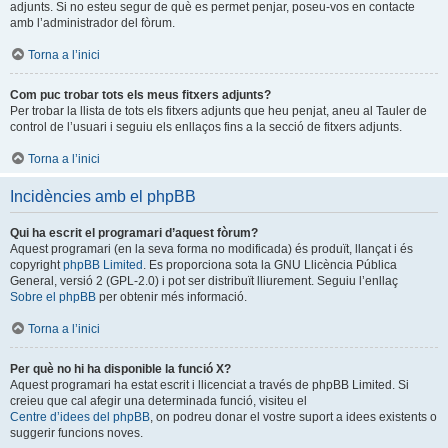
adjunts. Si no esteu segur de què es permet penjar, poseu-vos en contacte
amb l’administrador del fòrum.
Torna a l’inici
Com puc trobar tots els meus fitxers adjunts?
Per trobar la llista de tots els fitxers adjunts que heu penjat, aneu al Tauler de
control de l’usuari i seguiu els enllaços fins a la secció de fitxers adjunts.
Torna a l’inici
Incidències amb el phpBB
Qui ha escrit el programari d’aquest fòrum?
Aquest programari (en la seva forma no modificada) és produït, llançat i és
copyright
phpBB Limited
. Es proporciona sota la GNU Llicència Pública
General, versió 2 (GPL-2.0) i pot ser distribuït lliurement. Seguiu l’enllaç
Sobre el phpBB
per obtenir més informació.
Torna a l’inici
Per què no hi ha disponible la funció X?
Aquest programari ha estat escrit i llicenciat a través de phpBB Limited. Si
creieu que cal afegir una determinada funció, visiteu el
Centre d’idees del phpBB
, on podreu donar el vostre suport a idees existents o
suggerir funcions noves.