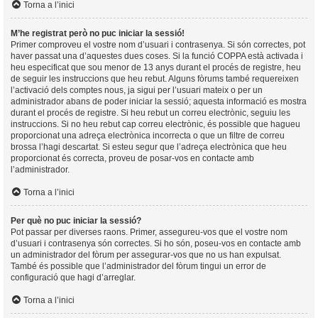
Torna a l’inici
M’he registrat però no puc iniciar la sessió!
Primer comproveu el vostre nom d’usuari i contrasenya. Si són correctes, pot
haver passat una d’aquestes dues coses. Si la funció COPPA està activada i
heu especificat que sou menor de 13 anys durant el procés de registre, heu
de seguir les instruccions que heu rebut. Alguns fòrums també requereixen
l’activació dels comptes nous, ja sigui per l’usuari mateix o per un
administrador abans de poder iniciar la sessió; aquesta informació es mostra
durant el procés de registre. Si heu rebut un correu electrònic, seguiu les
instruccions. Si no heu rebut cap correu electrònic, és possible que hagueu
proporcionat una adreça electrònica incorrecta o que un filtre de correu
brossa l’hagi descartat. Si esteu segur que l’adreça electrònica que heu
proporcionat és correcta, proveu de posar-vos en contacte amb
l’administrador.
Torna a l’inici
Per què no puc iniciar la sessió?
Pot passar per diverses raons. Primer, assegureu-vos que el vostre nom
d’usuari i contrasenya són correctes. Si ho són, poseu-vos en contacte amb
un administrador del fòrum per assegurar-vos que no us han expulsat.
També és possible que l’administrador del fòrum tingui un error de
configuració que hagi d’arreglar.
Torna a l’inici