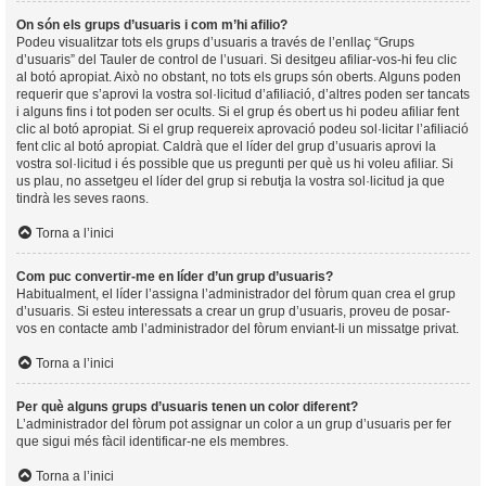
On són els grups d’usuaris i com m’hi afilio?
Podeu visualitzar tots els grups d’usuaris a través de l’enllaç “Grups
d’usuaris” del Tauler de control de l’usuari. Si desitgeu afiliar-vos-hi feu clic
al botó apropiat. Això no obstant, no tots els grups són oberts. Alguns poden
requerir que s’aprovi la vostra sol·licitud d’afiliació, d’altres poden ser tancats
i alguns fins i tot poden ser ocults. Si el grup és obert us hi podeu afiliar fent
clic al botó apropiat. Si el grup requereix aprovació podeu sol·licitar l’afiliació
fent clic al botó apropiat. Caldrà que el líder del grup d’usuaris aprovi la
vostra sol·licitud i és possible que us pregunti per què us hi voleu afiliar. Si
us plau, no assetgeu el líder del grup si rebutja la vostra sol·licitud ja que
tindrà les seves raons.
Torna a l’inici
Com puc convertir-me en líder d’un grup d’usuaris?
Habitualment, el líder l’assigna l’administrador del fòrum quan crea el grup
d’usuaris. Si esteu interessats a crear un grup d’usuaris, proveu de posar-
vos en contacte amb l’administrador del fòrum enviant-li un missatge privat.
Torna a l’inici
Per què alguns grups d’usuaris tenen un color diferent?
L’administrador del fòrum pot assignar un color a un grup d’usuaris per fer
que sigui més fàcil identificar-ne els membres.
Torna a l’inici