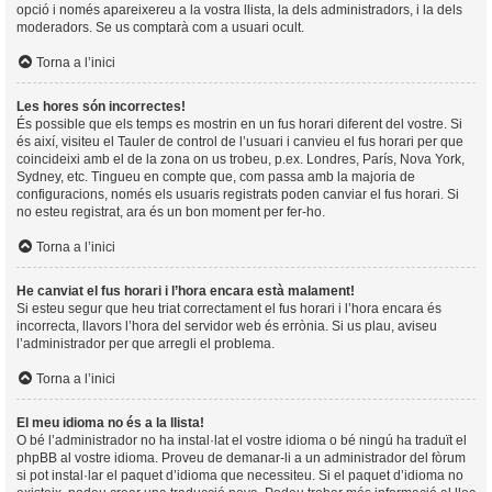
opció i només apareixereu a la vostra llista, la dels administradors, i la dels
moderadors. Se us comptarà com a usuari ocult.
Torna a l’inici
Les hores són incorrectes!
És possible que els temps es mostrin en un fus horari diferent del vostre. Si
és així, visiteu el Tauler de control de l’usuari i canvieu el fus horari per que
coincideixi amb el de la zona on us trobeu, p.ex. Londres, París, Nova York,
Sydney, etc. Tingueu en compte que, com passa amb la majoria de
configuracions, només els usuaris registrats poden canviar el fus horari. Si
no esteu registrat, ara és un bon moment per fer-ho.
Torna a l’inici
He canviat el fus horari i l’hora encara està malament!
Si esteu segur que heu triat correctament el fus horari i l’hora encara és
incorrecta, llavors l’hora del servidor web és errònia. Si us plau, aviseu
l’administrador per que arregli el problema.
Torna a l’inici
El meu idioma no és a la llista!
O bé l’administrador no ha instal·lat el vostre idioma o bé ningú ha traduït el
phpBB al vostre idioma. Proveu de demanar-li a un administrador del fòrum
si pot instal·lar el paquet d’idioma que necessiteu. Si el paquet d’idioma no