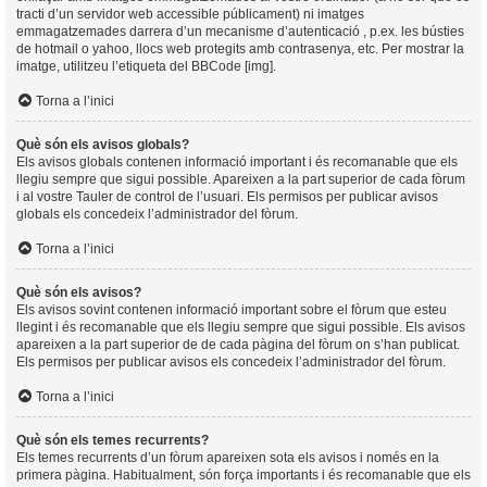
tracti d’un servidor web accessible públicament) ni imatges
emmagatzemades darrera d’un mecanisme d’autenticació , p.ex. les bústies
de hotmail o yahoo, llocs web protegits amb contrasenya, etc. Per mostrar la
imatge, utilitzeu l’etiqueta del BBCode [img].
Torna a l’inici
Què són els avisos globals?
Els avisos globals contenen informació important i és recomanable que els
llegiu sempre que sigui possible. Apareixen a la part superior de cada fòrum
i al vostre Tauler de control de l’usuari. Els permisos per publicar avisos
globals els concedeix l’administrador del fòrum.
Torna a l’inici
Què són els avisos?
Els avisos sovint contenen informació important sobre el fòrum que esteu
llegint i és recomanable que els llegiu sempre que sigui possible. Els avisos
apareixen a la part superior de de cada pàgina del fòrum on s’han publicat.
Els permisos per publicar avisos els concedeix l’administrador del fòrum.
Torna a l’inici
Què són els temes recurrents?
Els temes recurrents d’un fòrum apareixen sota els avisos i només en la
primera pàgina. Habitualment, són força importants i és recomanable que els