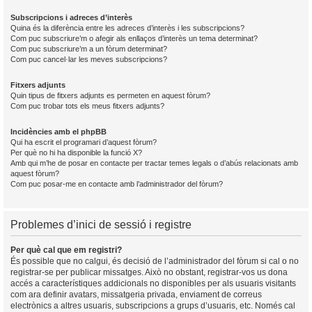
Subscripcions i adreces d’interès
Quina és la diferència entre les adreces d’interès i les subscripcions?
Com puc subscriure’m o afegir als enllaços d’interès un tema determinat?
Com puc subscriure’m a un fòrum determinat?
Com puc cancel·lar les meves subscripcions?
Fitxers adjunts
Quin tipus de fitxers adjunts es permeten en aquest fòrum?
Com puc trobar tots els meus fitxers adjunts?
Incidències amb el phpBB
Qui ha escrit el programari d’aquest fòrum?
Per què no hi ha disponible la funció X?
Amb qui m’he de posar en contacte per tractar temes legals o d’abús relacionats amb
aquest fòrum?
Com puc posar-me en contacte amb l’administrador del fòrum?
Problemes d’inici de sessió i registre
Per què cal que em registri?
És possible que no calgui, és decisió de l’administrador del fòrum si cal o no
registrar-se per publicar missatges. Això no obstant, registrar-vos us dona
accés a característiques addicionals no disponibles per als usuaris visitants
com ara definir avatars, missatgeria privada, enviament de correus
electrònics a altres usuaris, subscripcions a grups d’usuaris, etc. Només cal