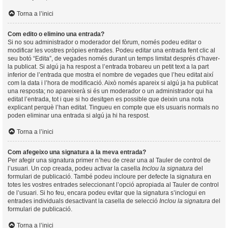
Torna a l’inici
Com edito o elimino una entrada?
Si no sou administrador o moderador del fòrum, només podeu editar o
modificar les vostres pròpies entrades. Podeu editar una entrada fent clic al
seu botó “Edita”, de vegades només durant un temps limitat després d’haver-
la publicat. Si algú ja ha respost a l’entrada trobareu un petit text a la part
inferior de l’entrada que mostra el nombre de vegades que l’heu editat així
com la data i l’hora de modificació. Això només apareix si algú ja ha publicat
una resposta; no apareixerà si és un moderador o un administrador qui ha
editat l’entrada, tot i que si ho desitgen es possible que deixin una nota
explicant perquè l’han editat. Tingueu en compte que els usuaris normals no
poden eliminar una entrada si algú ja hi ha respost.
Torna a l’inici
Com afegeixo una signatura a la meva entrada?
Per afegir una signatura primer n’heu de crear una al Tauler de control de
l’usuari. Un cop creada, podeu activar la casella
Inclou la signatura
del
formulari de publicació. També podeu incloure per defecte la signatura en
totes les vostres entrades seleccionant l’opció apropiada al Tauler de control
de l’usuari. Si ho feu, encara podeu evitar que la signatura s’inclogui en
entrades individuals desactivant la casella de selecció
Inclou la signatura
del
formulari de publicació.
Torna a l’inici