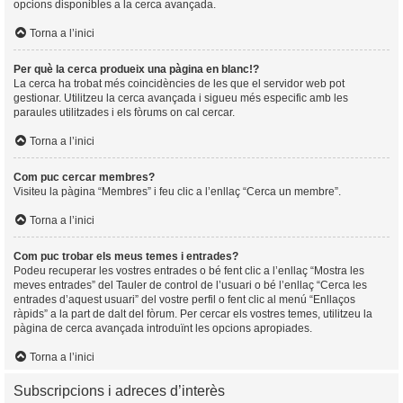
opcions disponibles a la cerca avançada.
Torna a l’inici
Per què la cerca produeix una pàgina en blanc!?
La cerca ha trobat més coincidències de les que el servidor web pot
gestionar. Utilitzeu la cerca avançada i sigueu més especific amb les
paraules utilitzades i els fòrums on cal cercar.
Torna a l’inici
Com puc cercar membres?
Visiteu la pàgina “Membres” i feu clic a l’enllaç “Cerca un membre”.
Torna a l’inici
Com puc trobar els meus temes i entrades?
Podeu recuperar les vostres entrades o bé fent clic a l’enllaç “Mostra les
meves entrades” del Tauler de control de l’usuari o bé l’enllaç “Cerca les
entrades d’aquest usuari” del vostre perfil o fent clic al menú “Enllaços
ràpids” a la part de dalt del fòrum. Per cercar els vostres temes, utilitzeu la
pàgina de cerca avançada introduïnt les opcions apropiades.
Torna a l’inici
Subscripcions i adreces d’interès