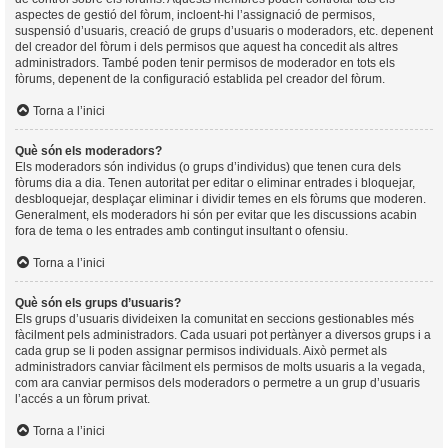
aspectes de gestió del fòrum, incloent-hi l’assignació de permisos,
suspensió d’usuaris, creació de grups d’usuaris o moderadors, etc. depenent
del creador del fòrum i dels permisos que aquest ha concedit als altres
administradors. També poden tenir permisos de moderador en tots els
fòrums, depenent de la configuració establida pel creador del fòrum.
Torna a l’inici
Què són els moderadors?
Els moderadors són individus (o grups d’individus) que tenen cura dels
fòrums dia a dia. Tenen autoritat per editar o eliminar entrades i bloquejar,
desbloquejar, desplaçar eliminar i dividir temes en els fòrums que moderen.
Generalment, els moderadors hi són per evitar que les discussions acabin
fora de tema o les entrades amb contingut insultant o ofensiu.
Torna a l’inici
Què són els grups d’usuaris?
Els grups d’usuaris divideixen la comunitat en seccions gestionables més
fàcilment pels administradors. Cada usuari pot pertànyer a diversos grups i a
cada grup se li poden assignar permisos individuals. Això permet als
administradors canviar fàcilment els permisos de molts usuaris a la vegada,
com ara canviar permisos dels moderadors o permetre a un grup d’usuaris
l’accés a un fòrum privat.
Torna a l’inici