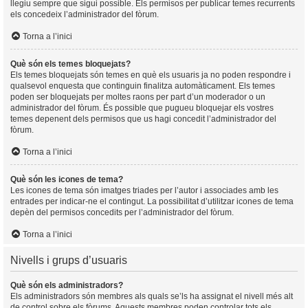
llegiu sempre que sigui possible. Els permisos per publicar temes recurrents
els concedeix l’administrador del fòrum.
Torna a l’inici
Què són els temes bloquejats?
Els temes bloquejats són temes en què els usuaris ja no poden respondre i
qualsevol enquesta que continguin finalitza automàticament. Els temes
poden ser bloquejats per moltes raons per part d’un moderador o un
administrador del fòrum. És possible que pugueu bloquejar els vostres
temes depenent dels permisos que us hagi concedit l’administrador del
fòrum.
Torna a l’inici
Què són les icones de tema?
Les icones de tema són imatges triades per l’autor i associades amb les
entrades per indicar-ne el contingut. La possibilitat d’utilitzar icones de tema
depèn del permisos concedits per l’administrador del fòrum.
Torna a l’inici
Nivells i grups d’usuaris
Què són els administradors?
Els administradors són membres als quals se’ls ha assignat el nivell més alt
de control sobre els fòrums. Aquests membres poden controlar tots els