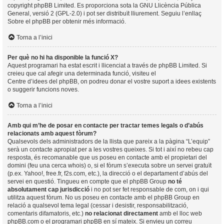
copyright
phpBB Limited
. Es proporciona sota la GNU Llicència Pública
General, versió 2 (GPL-2.0) i pot ser distribuït lliurement. Seguiu l’enllaç
Sobre el phpBB
per obtenir més informació.
Torna a l’inici
Per què no hi ha disponible la funció X?
Aquest programari ha estat escrit i llicenciat a través de phpBB Limited. Si
creieu que cal afegir una determinada funció, visiteu el
Centre d’idees del phpBB
, on podreu donar el vostre suport a idees existents
o suggerir funcions noves.
Torna a l’inici
Amb qui m’he de posar en contacte per tractar temes legals o d’abús
relacionats amb aquest fòrum?
Qualsevols dels administradors de la llista que pareix a la pàgina “L’equip”
serà un contacte apropiat per a les vostres queixes. Si tot i així no rebeu cap
resposta, és recomanable que us poseu en contacte amb el propietari del
domini (feu una
cerca whois
) o, si el fòrum s’executa sobre un servei gratuït
(p.ex. Yahoo!, free.fr, f2s.com, etc.), la direcció o el departament d’abús del
servei en questió. Tingueu en compte que el phpBB Group
no té
absolutament cap jurisdicció
i no pot ser fet responsable de com, on i qui
utilitza aquest fòrum. No us poseu en contacte amb el phpBB Group en
relació a qualsevol tema legal (cessar i desistir, responsabilització,
comentaris difamatoris, etc.)
no relacionat directament
amb el lloc web
phpBB.com o el programari phpBB en sí mateix. Si envieu un correu