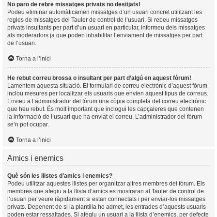
No paro de rebre missatges privats no desitjats!
Podeu eliminar automàticamen missatges d’un usuari concret utilitzant les
regles de missatges del Tauler de control de l’usuari. Si rebeu missatges
privats insultants per part d’un usuari en particular, informeu dels missatges
als moderadors ja que poden inhabilitar l’enviament de missatges per part
de l’usuari.
Torna a l’inici
He rebut correu brossa o insultant per part d’algú en aquest fòrum!
Lamentem aquesta situació. El formulari de correu electrònic d’aquest fòrum
inclou mesures per localitzar els usuaris que envien aquest tipus de correus.
Envieu a l’administrador del fòrum una còpia completa del correu electrònic
que heu rebut. És molt important que inclogui les capçaleres que contenen
la informació de l’usuari que ha enviat el correu. L’administrador del fòrum
se’n pot ocupar.
Torna a l’inici
Amics i enemics
Què són les llistes d’amics i enemics?
Podeu utilitzar aquestes llistes per organitzar altres membres del fòrum. Els
membres que afegiu a la llista d’amics es mostraran al Tauler de control de
l’usuari per veure ràpidament si estan connectats i per enviar-los missatges
privats. Depenent de si la plantilla ho admet, les entrades d’aquests usuaris
poden estar ressaltades. Si afegiu un usuari a la llista d’enemics, per defecte