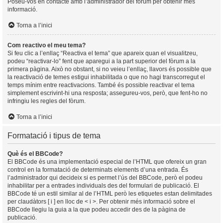
Poseu-vos en contacte amb l’administrador del fòrum per obtenir més
informació.
Torna a l’inici
Com reactivo el meu tema?
Si feu clic a l’enllaç “Reactiva el tema” que apareix quan el visualitzeu,
podeu “reactivar-lo” fent que aparegui a la part superior del fòrum a la
primera pàgina. Això no obstant, si no veieu l’enllaç, llavors és possible que
la reactivació de temes estigui inhabilitada o que no hagi transcorregut el
temps mínim entre reactivacions. També és possible reactivar el tema
simplement escrivint-hi una resposta; assegureu-vos, però, que fent-ho no
infringiu les regles del fòrum.
Torna a l’inici
Formatació i tipus de tema
Què és el BBCode?
El BBCode és una implementació especial de l’HTML que ofereix un gran
control en la formatació de determinats elements d’una entrada. És
l’administrador qui decideix si es permet l’ús del BBCode, però el podeu
inhabilitar per a entrades individuals des del formulari de publicació. El
BBCode té un estil similar al de l’HTML però les etiquetes estan delimitades
per claudàtors [ i ] en lloc de < i >. Per obtenir més informació sobre el
BBCode llegiu la guia a la que podeu accedir des de la pàgina de
publicació.