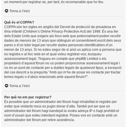
un moment per registrar-se, per tant, és recomanable que ho feu.
Torna a l’inici
Què és el COPPA?
COPPA són les sigles en anglès del Decret de protecció de privadesa en
línia infantil (Children’s Online Privacy Protection Act) del 1998. És una llei
dels Estats Units que exigeix als llocs web que potencialment poden recollir
dades de menors de 13 anys que obtinguin el consentiment escrit dels seus
pares o d’un tutor legal per recollir dades personals identificables d’un
menor de 13 anys. Si no esteu segur de si això us aplica com a persona que
es registra o al lloc web en el qual voleu registrar-vos, busqueu
assessorament legal. Tingueu en compte que phpBB Limited o els
propietaris d’aquest fòrum no us poden proporcionar assessorament legal i
no és un punt de contacte per a dubtes legals de qualsevol tipus, a excepció
del cas descrit a la pregunta “Amb qui m’he de posar en contacte per tractar
temes legals o d’abús relacionats amb aquest fòrum?”.
Torna a l’inici
Per què no em puc registrar?
És possible que un administrador del fòrum hagi inhabilitat el registre per
evitar que visitants nous es pugin donar d’alta. També pot ser que un
administrador del fòrum hagi bandejat la vostra adreça IP o hagi prohibit el
nom d’usuari que esteu intentant registrar. Poseu-vos en contacte amb un
administrador del fòrum per rebre assistència.