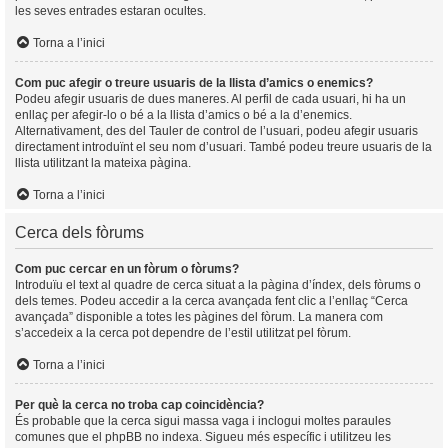
les seves entrades estaran ocultes.
Torna a l’inici
Com puc afegir o treure usuaris de la llista d’amics o enemics?
Podeu afegir usuaris de dues maneres. Al perfil de cada usuari, hi ha un
enllaç per afegir-lo o bé a la llista d’amics o bé a la d’enemics.
Alternativament, des del Tauler de control de l’usuari, podeu afegir usuaris
directament introduïnt el seu nom d’usuari. També podeu treure usuaris de la
llista utilitzant la mateixa pàgina.
Torna a l’inici
Cerca dels fòrums
Com puc cercar en un fòrum o fòrums?
Introduïu el text al quadre de cerca situat a la pàgina d’índex, dels fòrums o
dels temes. Podeu accedir a la cerca avançada fent clic a l’enllaç “Cerca
avançada” disponible a totes les pàgines del fòrum. La manera com
s’accedeix a la cerca pot dependre de l’estil utilitzat pel fòrum.
Torna a l’inici
Per què la cerca no troba cap coincidència?
És probable que la cerca sigui massa vaga i inclogui moltes paraules
comunes que el phpBB no indexa. Sigueu més específic i utilitzeu les