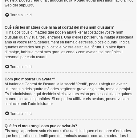
existeix, podeu crear una traducció nova. Podeu trobar més informació al lloc
web del
phpBB
®.
Torna a l’inici
Què són les imatges que hi ha al costat del meu nom d’usuari?
Hi ha dos tipus d’imatges que poden aparèixer al costat del vostre nom
d’usuari quan visualitzeu entrades. Una d’elles pot ser una imatge associada
amb el vostre rang, generalment en forma d’estrelles, blocs o punts i indica
quantes entrades heu publicat o el vostre estatus al fòrum. Un altre tipus
d’imatge, habitualment més gran, es coneix com avatar i sol ser única i
personal per cada usuari.
Torna a l’inici
Com puc mostrar un avatar?
Al tauler de Control de l’usuari, a la secció "Perfil", podeu afegir un avatar
utilitzant un dels quatre mètodes següents: gravatar, galeria, remot o penjat.
És l’administrador qui decideix si els avatars estan permesos i tria de quines
maneres estan disponibles. Si no podeu utilitzar els avatars, poseu-vos en
contacte amb l’administrador.
Torna a l’inici
Què és el meu rang i com puc canviar-lo?
Els rangs apareixen sota els noms d’usuari i indiquen el nombre d’entrades
que heu publicat o identifiquen determinats usuaris com ara moderadors i