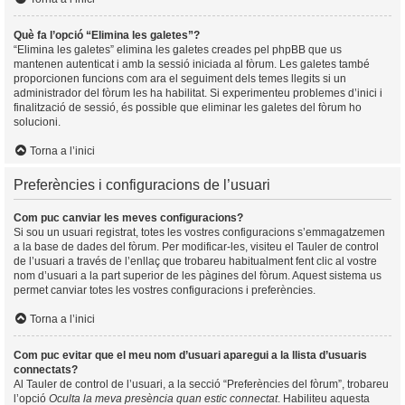
Què fa l’opció “Elimina les galetes”?
“Elimina les galetes” elimina les galetes creades pel phpBB que us
mantenen autenticat i amb la sessió iniciada al fòrum. Les galetes també
proporcionen funcions com ara el seguiment dels temes llegits si un
administrador del fòrum les ha habilitat. Si experimenteu problemes d’inici i
finalització de sessió, és possible que eliminar les galetes del fòrum ho
solucioni.
Torna a l’inici
Preferències i configuracions de l’usuari
Com puc canviar les meves configuracions?
Si sou un usuari registrat, totes les vostres configuracions s’emmagatzemen
a la base de dades del fòrum. Per modificar-les, visiteu el Tauler de control
de l’usuari a través de l’enllaç que trobareu habitualment fent clic al vostre
nom d’usuari a la part superior de les pàgines del fòrum. Aquest sistema us
permet canviar totes les vostres configuracions i preferències.
Torna a l’inici
Com puc evitar que el meu nom d’usuari aparegui a la llista d’usuaris
connectats?
Al Tauler de control de l’usuari, a la secció “Preferències del fòrum”, trobareu
l’opció
Oculta la meva presència quan estic connectat
. Habiliteu aquesta