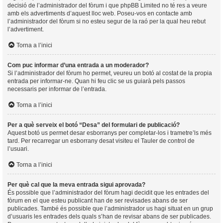
decisió de l’administrador del fòrum i que phpBB Limited no té res a veure
amb els advertiments d’aquest lloc web. Poseu-vos en contacte amb
l’administrador del fòrum si no esteu segur de la raó per la qual heu rebut
l’advertiment.
Torna a l’inici
Com puc informar d’una entrada a un moderador?
Si l’administrador del fòrum ho permet, veureu un botó al costat de la propia
entrada per informar-ne. Quan hi feu clic se us guiarà pels passos
necessaris per informar de l’entrada.
Torna a l’inici
Per a què serveix el botó “Desa” del formulari de publicació?
Aquest botó us permet desar esborranys per completar-los i trametre’ls més
tard. Per recarregar un esborrany desat visiteu el Tauler de control de
l’usuari.
Torna a l’inici
Per què cal que la meva entrada sigui aprovada?
És possible que l’administrador del fòrum hagi decidit que les entrades del
fòrum en el que esteu publicant han de ser revisades abans de ser
publicades. També és possible que l’administrador us hagi situat en un grup
d’usuaris les entrades dels quals s’han de revisar abans de ser publicades.