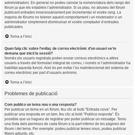
administradors. En general no podeu canviar la nomenclatura dels rangs del
fòrum ja que els estableix l’administrador. Si us plau, no abuseu del fòrum
publicant entrades innecessàriament per incrementar el vostre rang. La
majoria de fòrums no toleren aquest comportament i un moderador o un
administrador simplement disminuiran el vostre comptador d’entrades
publicades.
Torna a l’inici
Quan faig clic sobre l’enllaç de correu electrònic d’un usuari se’m
demana que iniciï la sessió?
Només els usuaris registrats poden enviar correus electrònics a altres
usuaris a través del formulari integrat de correu, i només si l’administrador ha
habilitat aquesta funció. Això és per evitar l’ús malintencionat del sistema de
correu electrònic per part d’usuaris anònims.
Torna a l’inici
Problemes de publicació
Com publico un tema nou o una resposta?
Per publicar un tema en un fòrum, feu clic al botó "Entrada nova". Per
publicar una resposta en un tam, feu clic al botó "Publica resposta". És
possible que us hagueu de registrar per poder publicar un missatge. Teniu
una llista dels permisos de cada fòrum a la part inferior de les pàgines del
fòrum i del tema. Per exemple: podeu publicar temes nous, podeu publicar
fitxers adjunts, etc.