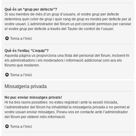
Què és un “grup per defecte”?
Si sou membre de més d’un grup d’usuaris, el vostre grup per defecte
determina quin color de grup i quin rang de grup es mostra per defecte per al
vostre usuari. L’administrador del fòrum us pot concedir permisos per canviar
el vostre grup per defecte a través del Tauler de control de l’usuari.
Torna a l’inici
Què és l’enllaç “L’equip”?
Aquesta pàgina us proporciona una llista del personal del fòrum, incloent-hi
els administradors i els moderadors i informació addicional com ara els
fòrums que moderen.
Torna a l’inici
Missatgeria privada
No puc enviar missatges privats!
Hi ha tres raons possibles: no esteu registrat i amb la sessió iniciada,
l’administrador del fòrum ha inhabilitat la missatgeria privada o no permet al
vostre usuari enviar missatges. Poseu-vos en contacte amb l’administrador
del fòrum per obtenir més informació.
Torna a l’inici