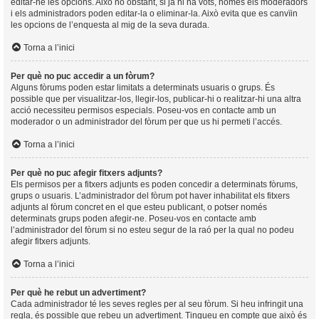
editar-ne les opcions. Això no obstant, si ja hi ha vots, només els moderadors
i els administradors poden editar-la o eliminar-la. Això evita que es canvïin
les opcions de l’enquesta al mig de la seva durada.
Torna a l’inici
Per què no puc accedir a un fòrum?
Alguns fòrums poden estar limitats a determinats usuaris o grups. És
possible que per visualitzar-los, llegir-los, publicar-hi o realitzar-hi una altra
acció necessiteu permisos especials. Poseu-vos en contacte amb un
moderador o un administrador del fòrum per que us hi permeti l’accés.
Torna a l’inici
Per què no puc afegir fitxers adjunts?
Els permisos per a fitxers adjunts es poden concedir a determinats fòrums,
grups o usuaris. L’administrador del fòrum pot haver inhabilitat els fitxers
adjunts al fòrum concret en el que esteu publicant, o potser només
determinats grups poden afegir-ne. Poseu-vos en contacte amb
l’administrador del fòrum si no esteu segur de la raó per la qual no podeu
afegir fitxers adjunts.
Torna a l’inici
Per què he rebut un advertiment?
Cada administrador té les seves regles per al seu fòrum. Si heu infringit una
regla, és possible que rebeu un advertiment. Tingueu en compte que això és