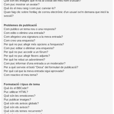
Què són les imatges que hi ha al costat del meu nom d’usuari?
Com puc mostrar un avatar?
Què és el meu rang i com puc canviar-lo?
Quan faig clic sobre l’enllaç de correu electrònic d’un usuari se’m demana que iniciï la
sessió?
Problemes de publicació
Com publico un tema nou o una resposta?
Com edito o elimino una entrada?
Com afegeixo una signatura a la meva entrada?
Com creo una enquesta?
Per què no puc afegir més opcions a l’enquesta?
Com puc editar o eliminar una enquesta?
Per què no puc accedir a un fòrum?
Per què no puc afegir fitxers adjunts?
Per què he rebut un advertiment?
Com puc informar d’una entrada a un moderador?
Per a què serveix el botó “Desa” del formulari de publicació?
Per què cal que la meva entrada sigui aprovada?
Com reactivo el meu tema?
Formatació i tipus de tema
Què és el BBCode?
Puc utilitzar HTML?
Què són les emoticones?
Puc publicar imatges?
Què són els avisos globals?
Què són els avisos?
Què són els temes recurrents?