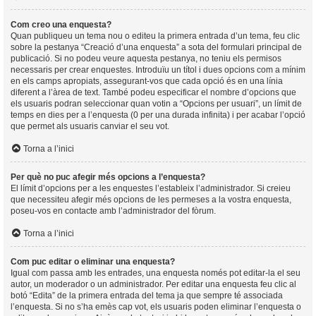
Com creo una enquesta?
Quan publiqueu un tema nou o editeu la primera entrada d’un tema, feu clic
sobre la pestanya “Creació d’una enquesta” a sota del formulari principal de
publicació. Si no podeu veure aquesta pestanya, no teniu els permisos
necessaris per crear enquestes. Introduïu un títol i dues opcions com a mínim
en els camps apropiats, assegurant-vos que cada opció és en una línia
diferent a l’àrea de text. També podeu especificar el nombre d’opcions que
els usuaris podran seleccionar quan votin a “Opcions per usuari”, un límit de
temps en dies per a l’enquesta (0 per una durada infinita) i per acabar l’opció
que permet als usuaris canviar el seu vot.
Torna a l’inici
Per què no puc afegir més opcions a l’enquesta?
El límit d’opcions per a les enquestes l’estableix l’administrador. Si creieu
que necessiteu afegir més opcions de les permeses a la vostra enquesta,
poseu-vos en contacte amb l’administrador del fòrum.
Torna a l’inici
Com puc editar o eliminar una enquesta?
Igual com passa amb les entrades, una enquesta només pot editar-la el seu
autor, un moderador o un administrador. Per editar una enquesta feu clic al
botó “Edita” de la primera entrada del tema ja que sempre té associada
l’enquesta. Si no s’ha emès cap vot, els usuaris poden eliminar l’enquesta o