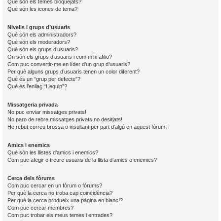
Què són els temes bloquejats?
Què són les icones de tema?
Nivells i grups d’usuaris
Què són els administradors?
Què són els moderadors?
Què són els grups d’usuaris?
On són els grups d’usuaris i com m’hi afilio?
Com puc convertir-me en líder d’un grup d’usuaris?
Per què alguns grups d’usuaris tenen un color diferent?
Què és un “grup per defecte”?
Què és l’enllaç “L’equip”?
Missatgeria privada
No puc enviar missatges privats!
No paro de rebre missatges privats no desitjats!
He rebut correu brossa o insultant per part d’algú en aquest fòrum!
Amics i enemics
Què són les llistes d’amics i enemics?
Com puc afegir o treure usuaris de la llista d’amics o enemics?
Cerca dels fòrums
Com puc cercar en un fòrum o fòrums?
Per què la cerca no troba cap coincidència?
Per què la cerca produeix una pàgina en blanc!?
Com puc cercar membres?
Com puc trobar els meus temes i entrades?