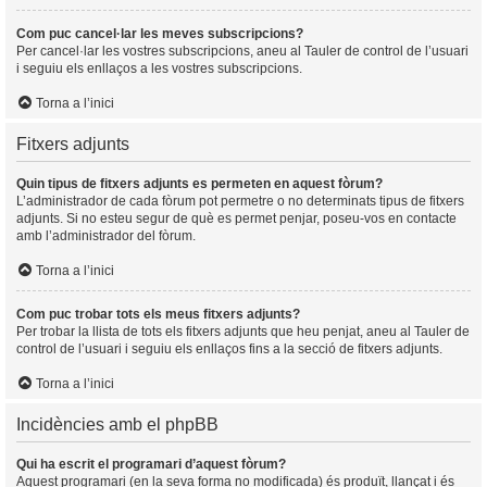
Com puc cancel·lar les meves subscripcions?
Per cancel·lar les vostres subscripcions, aneu al Tauler de control de l’usuari
i seguiu els enllaços a les vostres subscripcions.
Torna a l’inici
Fitxers adjunts
Quin tipus de fitxers adjunts es permeten en aquest fòrum?
L’administrador de cada fòrum pot permetre o no determinats tipus de fitxers
adjunts. Si no esteu segur de què es permet penjar, poseu-vos en contacte
amb l’administrador del fòrum.
Torna a l’inici
Com puc trobar tots els meus fitxers adjunts?
Per trobar la llista de tots els fitxers adjunts que heu penjat, aneu al Tauler de
control de l’usuari i seguiu els enllaços fins a la secció de fitxers adjunts.
Torna a l’inici
Incidències amb el phpBB
Qui ha escrit el programari d’aquest fòrum?
Aquest programari (en la seva forma no modificada) és produït, llançat i és