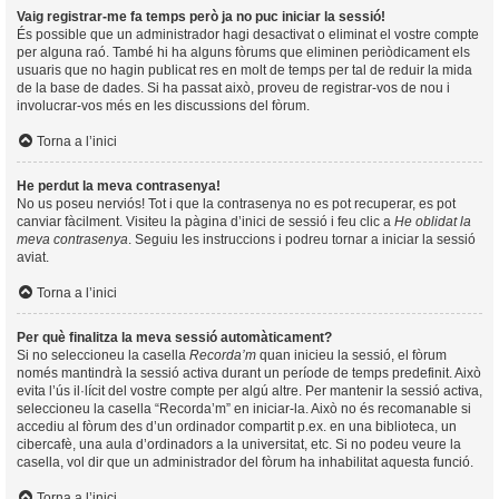
Vaig registrar-me fa temps però ja no puc iniciar la sessió!
És possible que un administrador hagi desactivat o eliminat el vostre compte
per alguna raó. També hi ha alguns fòrums que eliminen periòdicament els
usuaris que no hagin publicat res en molt de temps per tal de reduir la mida
de la base de dades. Si ha passat això, proveu de registrar-vos de nou i
involucrar-vos més en les discussions del fòrum.
Torna a l’inici
He perdut la meva contrasenya!
No us poseu nerviós! Tot i que la contrasenya no es pot recuperar, es pot
canviar fàcilment. Visiteu la pàgina d’inici de sessió i feu clic a
He oblidat la
meva contrasenya
. Seguiu les instruccions i podreu tornar a iniciar la sessió
aviat.
Torna a l’inici
Per què finalitza la meva sessió automàticament?
Si no seleccioneu la casella
Recorda’m
quan inicieu la sessió, el fòrum
només mantindrà la sessió activa durant un període de temps predefinit. Això
evita l’ús il·lícit del vostre compte per algú altre. Per mantenir la sessió activa,
seleccioneu la casella “Recorda’m” en iniciar-la. Això no és recomanable si
accediu al fòrum des d’un ordinador compartit p.ex. en una biblioteca, un
cibercafè, una aula d’ordinadors a la universitat, etc. Si no podeu veure la
casella, vol dir que un administrador del fòrum ha inhabilitat aquesta funció.
Torna a l’inici