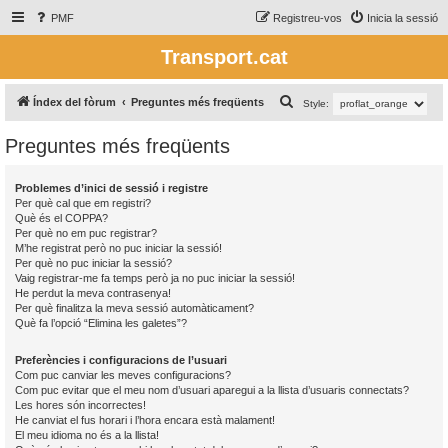
PMF
Registreu-vos
Inicia la sessió
Transport.cat
C
Índex del fòrum
Preguntes més freqüents
Style:
e
Preguntes més freqüents
r
c
Problemes d’inici de sessió i registre
a
Per què cal que em registri?
Què és el COPPA?
Per què no em puc registrar?
M’he registrat però no puc iniciar la sessió!
Per què no puc iniciar la sessió?
Vaig registrar-me fa temps però ja no puc iniciar la sessió!
He perdut la meva contrasenya!
Per què finalitza la meva sessió automàticament?
Què fa l’opció “Elimina les galetes”?
Preferències i configuracions de l’usuari
Com puc canviar les meves configuracions?
Com puc evitar que el meu nom d’usuari aparegui a la llista d’usuaris connectats?
Les hores són incorrectes!
He canviat el fus horari i l’hora encara està malament!
El meu idioma no és a la llista!