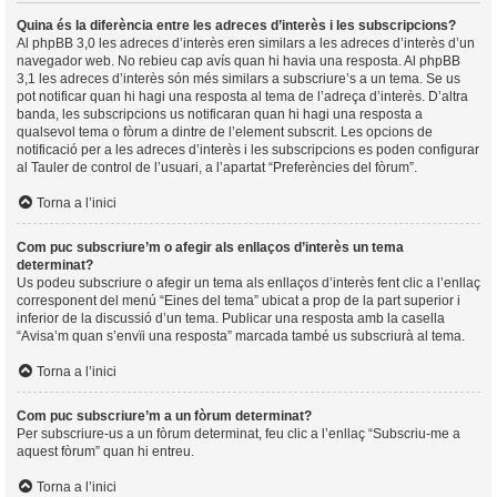
Quina és la diferència entre les adreces d’interès i les subscripcions?
Al phpBB 3,0 les adreces d’interès eren similars a les adreces d’interès d’un
navegador web. No rebieu cap avís quan hi havia una resposta. Al phpBB
3,1 les adreces d’interès són més similars a subscriure’s a un tema. Se us
pot notificar quan hi hagi una resposta al tema de l’adreça d’interès. D’altra
banda, les subscripcions us notificaran quan hi hagi una resposta a
qualsevol tema o fòrum a dintre de l’element subscrit. Les opcions de
notificació per a les adreces d’interès i les subscripcions es poden configurar
al Tauler de control de l’usuari, a l’apartat “Preferències del fòrum”.
Torna a l’inici
Com puc subscriure’m o afegir als enllaços d’interès un tema
determinat?
Us podeu subscriure o afegir un tema als enllaços d’interès fent clic a l’enllaç
corresponent del menú “Eines del tema” ubicat a prop de la part superior i
inferior de la discussió d’un tema. Publicar una resposta amb la casella
“Avisa’m quan s’envïi una resposta” marcada també us subscriurà al tema.
Torna a l’inici
Com puc subscriure’m a un fòrum determinat?
Per subscriure-us a un fòrum determinat, feu clic a l’enllaç “Subscriu-me a
aquest fòrum” quan hi entreu.
Torna a l’inici