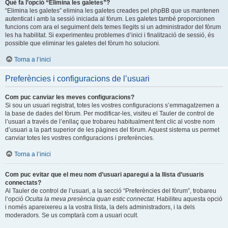
Què fa l’opció “Elimina les galetes”?
“Elimina les galetes” elimina les galetes creades pel phpBB que us mantenen
autenticat i amb la sessió iniciada al fòrum. Les galetes també proporcionen
funcions com ara el seguiment dels temes llegits si un administrador del fòrum
les ha habilitat. Si experimenteu problemes d’inici i finalització de sessió, és
possible que eliminar les galetes del fòrum ho solucioni.
Torna a l’inici
Preferències i configuracions de l’usuari
Com puc canviar les meves configuracions?
Si sou un usuari registrat, totes les vostres configuracions s’emmagatzemen a
la base de dades del fòrum. Per modificar-les, visiteu el Tauler de control de
l’usuari a través de l’enllaç que trobareu habitualment fent clic al vostre nom
d’usuari a la part superior de les pàgines del fòrum. Aquest sistema us permet
canviar totes les vostres configuracions i preferències.
Torna a l’inici
Com puc evitar que el meu nom d’usuari aparegui a la llista d’usuaris
connectats?
Al Tauler de control de l’usuari, a la secció “Preferències del fòrum”, trobareu
l’opció
Oculta la meva presència quan estic connectat
. Habiliteu aquesta opció
i només apareixereu a la vostra llista, la dels administradors, i la dels
moderadors. Se us comptarà com a usuari ocult.