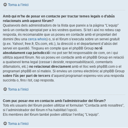
Torna a l’inici
Amb qui m’he de posar en contacte per tractar temes legals o d’abús
relacionats amb aquest fòrum?
Qualsevols dels administradors de la llista que pareix a la pàgina “L’equip”
serà un contacte apropiat per a les vostres queixes. Si tot i així no rebeu cap
resposta, és recomanable que us poseu en contacte amb el propietari del
domini (feu una
cerca whois
) o, si el fòrum s’executa sobre un servei gratuït
(p.ex. Yahoo!, free.fr, f2s.com, etc.), la direcció o el departament d’abús del
servei en questió. Tingueu en compte que el phpBB Group
no té
absolutament cap jurisdicció
i no pot ser fet responsable de com, on i qui
utilitza aquest fòrum. No us poseu en contacte amb el phpBB Group en relació
a qualsevol tema legal (cessar i desistir, responsabilització, comentaris
difamatoris, etc.)
no relacionat directament
amb el lloc web phpBB.com o el
programari phpBB en sí mateix. Si envieu un correu electrònic al phpBB Group
sobre l’ús per part de tercers
d’aquest programari espereu-vos una resposta
succinta o, fins i tot, cap resposta.
Torna a l’inici
Com puc posar-me en contacte amb l’administrador del fòrum?
Tots els usuaris del fòrum poden utilitzar el formulari “Contacta amb nosaltres”,
si l’administrador del fòrum n’ha habilitat l’opció.
Els membres del fòrum també poden utilitzar l’enllaç “L’equip”.
Torna a l’inici