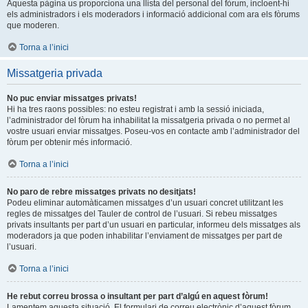
Aquesta pàgina us proporciona una llista del personal del fòrum, incloent-hi
els administradors i els moderadors i informació addicional com ara els fòrums
que moderen.
Torna a l’inici
Missatgeria privada
No puc enviar missatges privats!
Hi ha tres raons possibles: no esteu registrat i amb la sessió iniciada,
l’administrador del fòrum ha inhabilitat la missatgeria privada o no permet al
vostre usuari enviar missatges. Poseu-vos en contacte amb l’administrador del
fòrum per obtenir més informació.
Torna a l’inici
No paro de rebre missatges privats no desitjats!
Podeu eliminar automàticamen missatges d’un usuari concret utilitzant les
regles de missatges del Tauler de control de l’usuari. Si rebeu missatges
privats insultants per part d’un usuari en particular, informeu dels missatges als
moderadors ja que poden inhabilitar l’enviament de missatges per part de
l’usuari.
Torna a l’inici
He rebut correu brossa o insultant per part d’algú en aquest fòrum!
Lamentem aquesta situació. El formulari de correu electrònic d’aquest fòrum