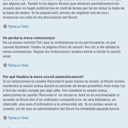
per alguna raó. També hi ha alguns fòrums que eliminen periòdicament els
usuaris que no hagin publicat res en molt de temps per tal de reduir la mida de
la base de dades. Si ha passat això, proveu de registrar-vos de nou i
involucrar-vos més en les discussions del fòrum.
Torna a l’inici
He perdut la meva contrasenya!
No us poseu nerviós! Tot i que la contrasenya no es pot recuperar, es pot
canviar fàcilment. Visiteu la pàgina d’inici de sessió i feu clic a
He oblidat la
meva contrasenya
. Seguiu les instruccions i podreu tornar a iniciar la sessió
aviat.
Torna a l’inici
Per què finalitza la meva sessió automàticament?
Si no seleccioneu la casella
Recorda’m
quan inicieu la sessió, el fòrum només
mantindrà la sessió activa durant un període de temps predefinit. Això evita l’ús
il·lícit del vostre compte per algú altre. Per mantenir la sessió activa,
seleccioneu la casella “Recorda’m” en iniciar-la. Això no és recomanable si
accediu al fòrum des d’un ordinador compartit p.ex. en una biblioteca, un
cibercafè, una aula d’ordinadors a la universitat, etc. Si no podeu veure la
casella, vol dir que un administrador del fòrum ha inhabilitat aquesta funció.
Torna a l’inici