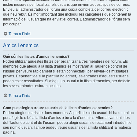
inclou mesures per localitzar els usuaris que envien aquest tipus de correus.
Envieu a l’administrador del fòrum una còpia completa del correu electrònic
que heu rebut. És molt important que inclogui les capçaleres que contenen la
informació de l’usuari que ha enviat el correu. L’administrador del fòrum se’n
pot ocupar.
Torna a l’inici
Amics i enemics
Què són les llistes d’amics i enemics?
Podeu utilitzar aquestes llistes per organitzar altres membres del fòrum. Els
membres que afegiu a la llista d’amics es mostraran al Tauler de control de
l’usuari per veure ràpidament si estan connectats i per enviar-los missatges
privats. Depenent de si la plantilla ho admet, les entrades d’aquests usuaris
poden estar ressaltades. Si afegiu un usuari a la llista d’enemics, per defecte
les seves entrades estaran ocultes.
Torna a l’inici
Com puc afegir o treure usuaris de la llista d’amics o enemics?
Podeu afegir usuaris de dues maneres. Al perfil de cada usuari, hi ha un enllaç
per afegir-lo o bé a la llista d’amics o bé a la d’enemics. Alternativament, des
del Tauler de control de l’usuari, podeu afegir usuaris directament introduïnt el
seu nom d’usuari. També podeu treure usuaris de la llista utilitzant la mateixa
pàgina.