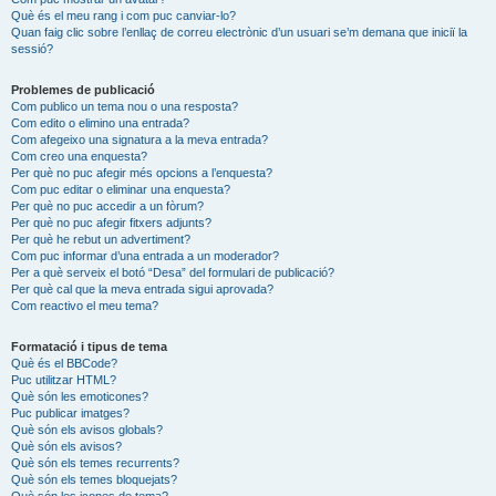
Què és el meu rang i com puc canviar-lo?
Quan faig clic sobre l’enllaç de correu electrònic d’un usuari se’m demana que iniciï la
sessió?
Problemes de publicació
Com publico un tema nou o una resposta?
Com edito o elimino una entrada?
Com afegeixo una signatura a la meva entrada?
Com creo una enquesta?
Per què no puc afegir més opcions a l’enquesta?
Com puc editar o eliminar una enquesta?
Per què no puc accedir a un fòrum?
Per què no puc afegir fitxers adjunts?
Per què he rebut un advertiment?
Com puc informar d’una entrada a un moderador?
Per a què serveix el botó “Desa” del formulari de publicació?
Per què cal que la meva entrada sigui aprovada?
Com reactivo el meu tema?
Formatació i tipus de tema
Què és el BBCode?
Puc utilitzar HTML?
Què són les emoticones?
Puc publicar imatges?
Què són els avisos globals?
Què són els avisos?
Què són els temes recurrents?
Què són els temes bloquejats?
Què són les icones de tema?