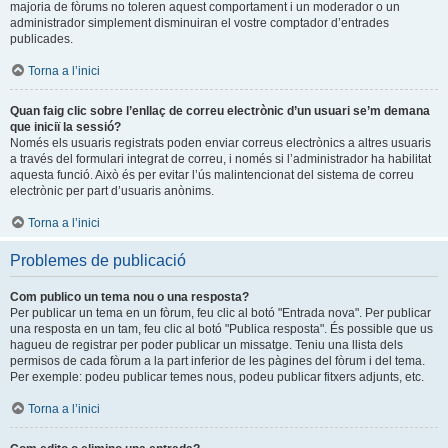
majoria de fòrums no toleren aquest comportament i un moderador o un
administrador simplement disminuiran el vostre comptador d’entrades
publicades.
Torna a l’inici
Quan faig clic sobre l’enllaç de correu electrònic d’un usuari se’m demana
que iniciï la sessió?
Només els usuaris registrats poden enviar correus electrònics a altres usuaris
a través del formulari integrat de correu, i només si l’administrador ha habilitat
aquesta funció. Això és per evitar l’ús malintencionat del sistema de correu
electrònic per part d’usuaris anònims.
Torna a l’inici
Problemes de publicació
Com publico un tema nou o una resposta?
Per publicar un tema en un fòrum, feu clic al botó "Entrada nova". Per publicar
una resposta en un tam, feu clic al botó "Publica resposta". És possible que us
hagueu de registrar per poder publicar un missatge. Teniu una llista dels
permisos de cada fòrum a la part inferior de les pàgines del fòrum i del tema.
Per exemple: podeu publicar temes nous, podeu publicar fitxers adjunts, etc.
Torna a l’inici