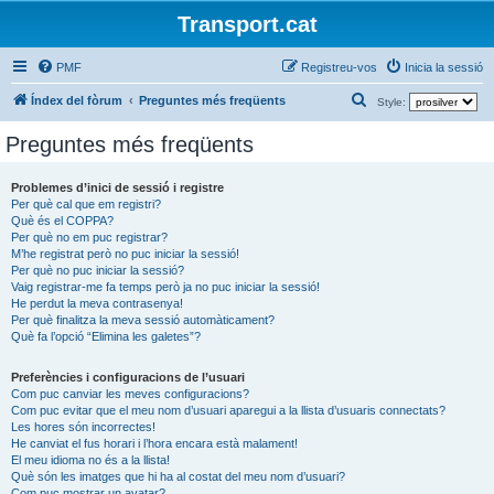
Transport.cat
PMF
Registreu-vos
Inicia la sessió
C
Índex del fòrum
Preguntes més freqüents
Style:
e
Preguntes més freqüents
r
c
Problemes d’inici de sessió i registre
Per què cal que em registri?
a
Què és el COPPA?
Per què no em puc registrar?
M’he registrat però no puc iniciar la sessió!
Per què no puc iniciar la sessió?
Vaig registrar-me fa temps però ja no puc iniciar la sessió!
He perdut la meva contrasenya!
Per què finalitza la meva sessió automàticament?
Què fa l’opció “Elimina les galetes”?
Preferències i configuracions de l’usuari
Com puc canviar les meves configuracions?
Com puc evitar que el meu nom d’usuari aparegui a la llista d’usuaris connectats?
Les hores són incorrectes!
He canviat el fus horari i l’hora encara està malament!
El meu idioma no és a la llista!
Què són les imatges que hi ha al costat del meu nom d’usuari?
Com puc mostrar un avatar?