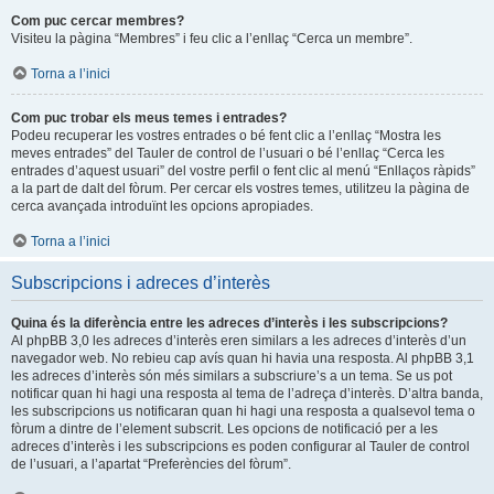
Com puc cercar membres?
Visiteu la pàgina “Membres” i feu clic a l’enllaç “Cerca un membre”.
Torna a l’inici
Com puc trobar els meus temes i entrades?
Podeu recuperar les vostres entrades o bé fent clic a l’enllaç “Mostra les
meves entrades” del Tauler de control de l’usuari o bé l’enllaç “Cerca les
entrades d’aquest usuari” del vostre perfil o fent clic al menú “Enllaços ràpids”
a la part de dalt del fòrum. Per cercar els vostres temes, utilitzeu la pàgina de
cerca avançada introduïnt les opcions apropiades.
Torna a l’inici
Subscripcions i adreces d’interès
Quina és la diferència entre les adreces d’interès i les subscripcions?
Al phpBB 3,0 les adreces d’interès eren similars a les adreces d’interès d’un
navegador web. No rebieu cap avís quan hi havia una resposta. Al phpBB 3,1
les adreces d’interès són més similars a subscriure’s a un tema. Se us pot
notificar quan hi hagi una resposta al tema de l’adreça d’interès. D’altra banda,
les subscripcions us notificaran quan hi hagi una resposta a qualsevol tema o
fòrum a dintre de l’element subscrit. Les opcions de notificació per a les
adreces d’interès i les subscripcions es poden configurar al Tauler de control
de l’usuari, a l’apartat “Preferències del fòrum”.