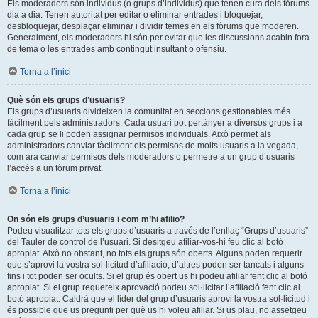
Els moderadors són individus (o grups d’individus) que tenen cura dels fòrums
dia a dia. Tenen autoritat per editar o eliminar entrades i bloquejar,
desbloquejar, desplaçar eliminar i dividir temes en els fòrums que moderen.
Generalment, els moderadors hi són per evitar que les discussions acabin fora
de tema o les entrades amb contingut insultant o ofensiu.
Torna a l’inici
Què són els grups d’usuaris?
Els grups d’usuaris divideixen la comunitat en seccions gestionables més
fàcilment pels administradors. Cada usuari pot pertànyer a diversos grups i a
cada grup se li poden assignar permisos individuals. Això permet als
administradors canviar fàcilment els permisos de molts usuaris a la vegada,
com ara canviar permisos dels moderadors o permetre a un grup d’usuaris
l’accés a un fòrum privat.
Torna a l’inici
On són els grups d’usuaris i com m’hi afilio?
Podeu visualitzar tots els grups d’usuaris a través de l’enllaç “Grups d’usuaris”
del Tauler de control de l’usuari. Si desitgeu afiliar-vos-hi feu clic al botó
apropiat. Això no obstant, no tots els grups són oberts. Alguns poden requerir
que s’aprovi la vostra sol·licitud d’afiliació, d’altres poden ser tancats i alguns
fins i tot poden ser ocults. Si el grup és obert us hi podeu afiliar fent clic al botó
apropiat. Si el grup requereix aprovació podeu sol·licitar l’afiliació fent clic al
botó apropiat. Caldrà que el líder del grup d’usuaris aprovi la vostra sol·licitud i
és possible que us pregunti per què us hi voleu afiliar. Si us plau, no assetgeu