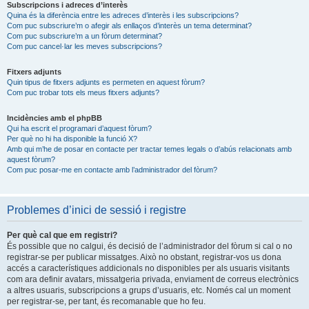
Subscripcions i adreces d’interès
Quina és la diferència entre les adreces d’interès i les subscripcions?
Com puc subscriure’m o afegir als enllaços d’interès un tema determinat?
Com puc subscriure’m a un fòrum determinat?
Com puc cancel·lar les meves subscripcions?
Fitxers adjunts
Quin tipus de fitxers adjunts es permeten en aquest fòrum?
Com puc trobar tots els meus fitxers adjunts?
Incidències amb el phpBB
Qui ha escrit el programari d’aquest fòrum?
Per què no hi ha disponible la funció X?
Amb qui m’he de posar en contacte per tractar temes legals o d’abús relacionats amb
aquest fòrum?
Com puc posar-me en contacte amb l’administrador del fòrum?
Problemes d’inici de sessió i registre
Per què cal que em registri?
És possible que no calgui, és decisió de l’administrador del fòrum si cal o no
registrar-se per publicar missatges. Això no obstant, registrar-vos us dona
accés a característiques addicionals no disponibles per als usuaris visitants
com ara definir avatars, missatgeria privada, enviament de correus electrònics
a altres usuaris, subscripcions a grups d’usuaris, etc. Només cal un moment
per registrar-se, per tant, és recomanable que ho feu.