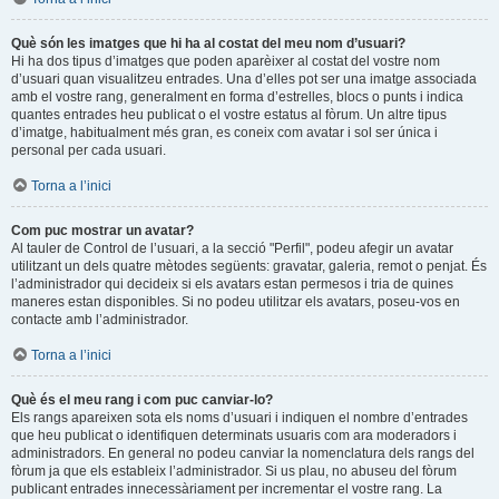
Què són les imatges que hi ha al costat del meu nom d’usuari?
Hi ha dos tipus d’imatges que poden aparèixer al costat del vostre nom
d’usuari quan visualitzeu entrades. Una d’elles pot ser una imatge associada
amb el vostre rang, generalment en forma d’estrelles, blocs o punts i indica
quantes entrades heu publicat o el vostre estatus al fòrum. Un altre tipus
d’imatge, habitualment més gran, es coneix com avatar i sol ser única i
personal per cada usuari.
Torna a l’inici
Com puc mostrar un avatar?
Al tauler de Control de l’usuari, a la secció "Perfil", podeu afegir un avatar
utilitzant un dels quatre mètodes següents: gravatar, galeria, remot o penjat. És
l’administrador qui decideix si els avatars estan permesos i tria de quines
maneres estan disponibles. Si no podeu utilitzar els avatars, poseu-vos en
contacte amb l’administrador.
Torna a l’inici
Què és el meu rang i com puc canviar-lo?
Els rangs apareixen sota els noms d’usuari i indiquen el nombre d’entrades
que heu publicat o identifiquen determinats usuaris com ara moderadors i
administradors. En general no podeu canviar la nomenclatura dels rangs del
fòrum ja que els estableix l’administrador. Si us plau, no abuseu del fòrum
publicant entrades innecessàriament per incrementar el vostre rang. La