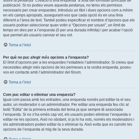
sobre la pestanya “Creació d’una enquesta” a sota del formulari principal de
publicació. Si no podeu veure aquesta pestanya, no teniu els permisos
necessaris per crear enquestes. Introduïu un títol i dues opcions com a mínim
en els camps apropiats, assegurant-vos que cada opció és en una línia
diferent a l’àrea de text. També podeu especificar el nombre d’opcions que els
usuaris podran seleccionar quan votin a “Opcions per usuari”, un límit de
temps en dies per a l’enquesta (0 per una durada infinita) i per acabar l’opció
que permet als usuaris canviar el seu vot.
Torna a l’inici
Per què no puc afegir més opcions a l’enquesta?
El límit d’opcions per a les enquestes l’estableix l’administrador. Si creieu que
necessiteu afegir més opcions de les permeses a la vostra enquesta, poseu-
vos en contacte amb l’administrador del fòrum.
Torna a l’inici
Com puc editar o eliminar una enquesta?
Igual com passa amb les entrades, una enquesta només pot editar-la el seu
autor, un moderador o un administrador. Per editar una enquesta feu clic al
botó “Edita” de la primera entrada del tema ja que sempre té associada
l’enquesta. Si no s’ha emès cap vot, els usuaris poden eliminar l’enquesta o
editar-ne les opcions. Això no obstant, si ja hi ha vots, només els moderadors i
els administradors poden editar-la o eliminar-la. Això evita que es canvïin les
opcions de l’enquesta al mig de la seva durada.