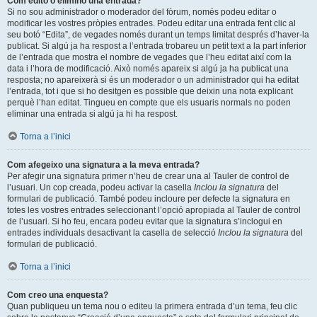
Com edito o elimino una entrada?
Si no sou administrador o moderador del fòrum, només podeu editar o
modificar les vostres pròpies entrades. Podeu editar una entrada fent clic al
seu botó “Edita”, de vegades només durant un temps limitat després d’haver-la
publicat. Si algú ja ha respost a l’entrada trobareu un petit text a la part inferior
de l’entrada que mostra el nombre de vegades que l’heu editat així com la
data i l’hora de modificació. Això només apareix si algú ja ha publicat una
resposta; no apareixerà si és un moderador o un administrador qui ha editat
l’entrada, tot i que si ho desitgen es possible que deixin una nota explicant
perquè l’han editat. Tingueu en compte que els usuaris normals no poden
eliminar una entrada si algú ja hi ha respost.
Torna a l’inici
Com afegeixo una signatura a la meva entrada?
Per afegir una signatura primer n’heu de crear una al Tauler de control de
l’usuari. Un cop creada, podeu activar la casella
Inclou la signatura
del
formulari de publicació. També podeu incloure per defecte la signatura en
totes les vostres entrades seleccionant l’opció apropiada al Tauler de control
de l’usuari. Si ho feu, encara podeu evitar que la signatura s’inclogui en
entrades individuals desactivant la casella de selecció
Inclou la signatura
del
formulari de publicació.
Torna a l’inici
Com creo una enquesta?
Quan publiqueu un tema nou o editeu la primera entrada d’un tema, feu clic