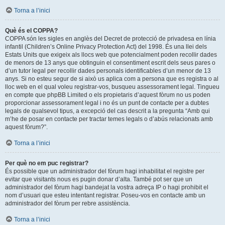
Torna a l’inici
Què és el COPPA?
COPPA són les sigles en anglès del Decret de protecció de privadesa en línia
infantil (Children’s Online Privacy Protection Act) del 1998. És una llei dels
Estats Units que exigeix als llocs web que potencialment poden recollir dades
de menors de 13 anys que obtinguin el consentiment escrit dels seus pares o
d’un tutor legal per recollir dades personals identificables d’un menor de 13
anys. Si no esteu segur de si això us aplica com a persona que es registra o al
lloc web en el qual voleu registrar-vos, busqueu assessorament legal. Tingueu
en compte que phpBB Limited o els propietaris d’aquest fòrum no us poden
proporcionar assessorament legal i no és un punt de contacte per a dubtes
legals de qualsevol tipus, a excepció del cas descrit a la pregunta “Amb qui
m’he de posar en contacte per tractar temes legals o d’abús relacionats amb
aquest fòrum?”.
Torna a l’inici
Per què no em puc registrar?
És possible que un administrador del fòrum hagi inhabilitat el registre per
evitar que visitants nous es pugin donar d’alta. També pot ser que un
administrador del fòrum hagi bandejat la vostra adreça IP o hagi prohibit el
nom d’usuari que esteu intentant registrar. Poseu-vos en contacte amb un
administrador del fòrum per rebre assistència.
Torna a l’inici