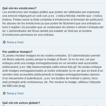
Què són les emoticones?
Les emoticones són imatges petites que poden ser utilitzades per expressar
una emoció mitjançant un codi curt, p.ex. :) indica felicitat, mentre que :( indica
tristesa. Podeu veure la llista completa d’emoticones al formulari de publicació.
No abuseu de les emoticones ja que poden fer fàcilment que una entrada es
torni il·legible i és possible que un moderador les elimini o elimini l’entrada del
tot. L’administrador del fòrum també pot establir un límit per al nombre
d’emoticones permeses en una entrada.
Torna a l’inici
Puc publicar imatges?
Sí, podeu mostrar imatges en les vostres entrades. Si l’administrador permet
els fitxers adjunts, podeu penjar la imatge al fòrum. Si no és així, cal que
enllaçeu amb una imatge emmagatzemada en un servidor web accessible
públicament, p.ex. http://www.exemple.cat/la-meva-foto.gif. No podeu enllaçar
amb imatges emmagatzemades al vostre ordinador (a no ser que es tracti d’un
servidor web accessible públicament) ni imatges emmagatzemades darrera
d’un mecanisme d’autenticació , p.ex. les bústies de hotmail o yahoo, llocs
web protegits amb contrasenya, etc. Per mostrar la imatge, utilitzeu l’etiqueta
del BBCode [img].
Torna a l’inici
Què són els avisos globals?