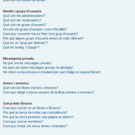
Nivells i grups d’usuaris
Què són els administradors?
Què són els moderadors?
Què són els grups d’usuaris?
On són els grups d’usuaris i com m’hi afilio?
Com puc convertir-me en líder d’un grup d’usuaris?
Per què alguns grups d’usuaris tenen un color diferent?
Què és un “grup per defecte”?
Què és l’enllaç “L’equip”?
Missatgeria privada
No puc enviar missatges privats!
No paro de rebre missatges privats no desitjats!
He rebut correu brossa o insultant per part d’algú en aquest fòrum!
Amics i enemics
Què són les llistes d’amics i enemics?
Com puc afegir o treure usuaris de la llista d’amics o enemics?
Cerca dels fòrums
Com puc cercar en un fòrum o fòrums?
Per què la cerca no troba cap coincidència?
Per què la cerca produeix una pàgina en blanc!?
Com puc cercar membres?
Com puc trobar els meus temes i entrades?