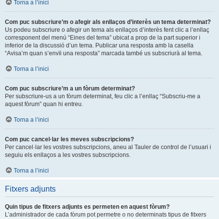
Torna a l’inici
Com puc subscriure’m o afegir als enllaços d’interès un tema determinat?
Us podeu subscriure o afegir un tema als enllaços d’interès fent clic a l’enllaç
corresponent del menú “Eines del tema” ubicat a prop de la part superior i
inferior de la discussió d’un tema. Publicar una resposta amb la casella
“Avisa’m quan s’envïi una resposta” marcada també us subscriurà al tema.
Torna a l’inici
Com puc subscriure’m a un fòrum determinat?
Per subscriure-us a un fòrum determinat, feu clic a l’enllaç “Subscriu-me a
aquest fòrum” quan hi entreu.
Torna a l’inici
Com puc cancel·lar les meves subscripcions?
Per cancel·lar les vostres subscripcions, aneu al Tauler de control de l’usuari i
seguiu els enllaços a les vostres subscripcions.
Torna a l’inici
Fitxers adjunts
Quin tipus de fitxers adjunts es permeten en aquest fòrum?
L’administrador de cada fòrum pot permetre o no determinats tipus de fitxers