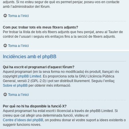
adjunts. Si no esteu segur de què es permet penjar, poseu-vos en contacte
amb l’administrador del fòrum.
Torna a l’inici
Com puc trobar tots els meus fitxers adjunts?
Per trobar la llista de tots els fitxers adjunts que heu penjat, aneu al Tauler de
control de l’usuari i seguiu els enllaços fins a la secció de fitxers adjunts.
Torna a l’inici
Incidències amb el phpBB
Qui ha escrit el programari d’aquest fòrum?
Aquest programari (en la seva forma no modificada) és produït, llançat i és
copyright
phpBB Limited
. Es proporciona sota la GNU Llicència Pública
General, versió 2 (GPL-2.0) i pot ser distribuït lliurement. Seguiu l’enllaç
Sobre el phpBB
per obtenir més informació.
Torna a l’inici
Per què no hi ha disponible la funció X?
Aquest programari ha estat escrit i llicenciat a través de phpBB Limited. Si
creieu que cal afegir una determinada funció, visiteu el
Centre d’idees del phpBB
, on podreu donar el vostre suport a idees existents o
suggerir funcions noves.