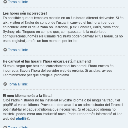
Torna a l’inici
Les hores són incorrectes!
És possible que els temps es mostrin en un fus horari diferent del vostre. Si és
així, visiteu el Tauler de control de l’usuari i canvieu el fus horari per que
coincideixi amb el de la zona on us trobeu, p.ex. Londres, París, Nova York,
Sydney, etc. Tingueu en compte que, com passa amb la majoria de
configuracions, només els usuaris registrats poden canviar el fus horari. Si no
esteu registrat, ara és un bon moment per fer-ho.
Torna a l’inici
He canviat el fus horari i l’hora encara està malament!
Si esteu segur que heu triat correctament el fus horari i l’hora encara és
incorrecta, llavors l’hora del servidor web és errònia. Si us plau, aviseu
l’administrador per que arregli el problema.
Torna a l’inici
El meu idioma no és a la llista!
O bé l’administrador no ha instal·lat el vostre idioma o bé ningú ha traduït el
phpBB al vostre idioma. Proveu de demanar-li a un administrador del fòrum si
pot instal·lar el paquet d’idioma que necessiteu. Si el paquet d’idioma no
existeix, podeu crear una traducció nova. Podeu trobar més informació al lloc
web del
phpBB
®.
Torna a l’inici