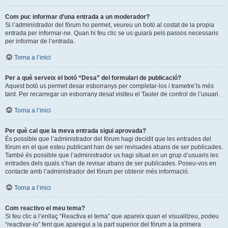
Com puc informar d’una entrada a un moderador?
Si l’administrador del fòrum ho permet, veureu un botó al costat de la propia
entrada per informar-ne. Quan hi feu clic se us guiarà pels passos necessaris
per informar de l’entrada.
Torna a l’inici
Per a què serveix el botó “Desa” del formulari de publicació?
Aquest botó us permet desar esborranys per completar-los i trametre’ls més
tard. Per recarregar un esborrany desat visiteu el Tauler de control de l’usuari.
Torna a l’inici
Per què cal que la meva entrada sigui aprovada?
És possible que l’administrador del fòrum hagi decidit que les entrades del
fòrum en el que esteu publicant han de ser revisades abans de ser publicades.
També és possible que l’administrador us hagi situat en un grup d’usuaris les
entrades dels quals s’han de revisar abans de ser publicades. Poseu-vos en
contacte amb l’administrador del fòrum per obtenir més informació.
Torna a l’inici
Com reactivo el meu tema?
Si feu clic a l’enllaç “Reactiva el tema” que apareix quan el visualitzeu, podeu
“reactivar-lo” fent que aparegui a la part superior del fòrum a la primera