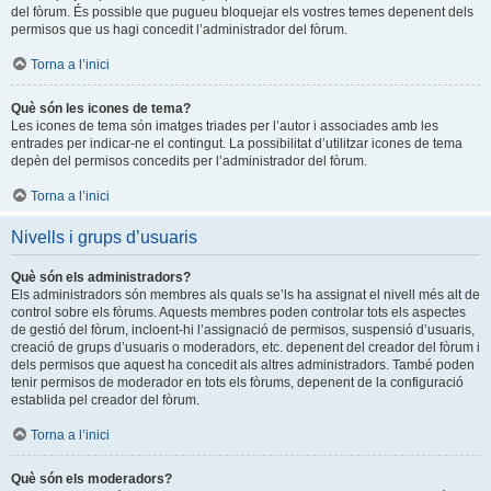
del fòrum. És possible que pugueu bloquejar els vostres temes depenent dels
permisos que us hagi concedit l’administrador del fòrum.
Torna a l’inici
Què són les icones de tema?
Les icones de tema són imatges triades per l’autor i associades amb les
entrades per indicar-ne el contingut. La possibilitat d’utilitzar icones de tema
depèn del permisos concedits per l’administrador del fòrum.
Torna a l’inici
Nivells i grups d’usuaris
Què són els administradors?
Els administradors són membres als quals se’ls ha assignat el nivell més alt de
control sobre els fòrums. Aquests membres poden controlar tots els aspectes
de gestió del fòrum, incloent-hi l’assignació de permisos, suspensió d’usuaris,
creació de grups d’usuaris o moderadors, etc. depenent del creador del fòrum i
dels permisos que aquest ha concedit als altres administradors. També poden
tenir permisos de moderador en tots els fòrums, depenent de la configuració
establida pel creador del fòrum.
Torna a l’inici
Què són els moderadors?