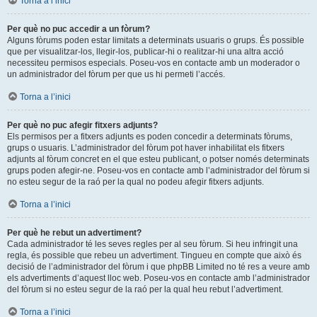
Torna a l’inici
Per què no puc accedir a un fòrum?
Alguns fòrums poden estar limitats a determinats usuaris o grups. És possible
que per visualitzar-los, llegir-los, publicar-hi o realitzar-hi una altra acció
necessiteu permisos especials. Poseu-vos en contacte amb un moderador o
un administrador del fòrum per que us hi permeti l’accés.
Torna a l’inici
Per què no puc afegir fitxers adjunts?
Els permisos per a fitxers adjunts es poden concedir a determinats fòrums,
grups o usuaris. L’administrador del fòrum pot haver inhabilitat els fitxers
adjunts al fòrum concret en el que esteu publicant, o potser només determinats
grups poden afegir-ne. Poseu-vos en contacte amb l’administrador del fòrum si
no esteu segur de la raó per la qual no podeu afegir fitxers adjunts.
Torna a l’inici
Per què he rebut un advertiment?
Cada administrador té les seves regles per al seu fòrum. Si heu infringit una
regla, és possible que rebeu un advertiment. Tingueu en compte que això és
decisió de l’administrador del fòrum i que phpBB Limited no té res a veure amb
els advertiments d’aquest lloc web. Poseu-vos en contacte amb l’administrador
del fòrum si no esteu segur de la raó per la qual heu rebut l’advertiment.
Torna a l’inici