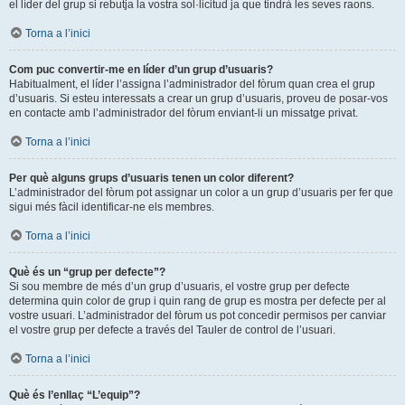
el líder del grup si rebutja la vostra sol·licitud ja que tindrà les seves raons.
Torna a l’inici
Com puc convertir-me en líder d’un grup d’usuaris?
Habitualment, el líder l’assigna l’administrador del fòrum quan crea el grup
d’usuaris. Si esteu interessats a crear un grup d’usuaris, proveu de posar-vos
en contacte amb l’administrador del fòrum enviant-li un missatge privat.
Torna a l’inici
Per què alguns grups d’usuaris tenen un color diferent?
L’administrador del fòrum pot assignar un color a un grup d’usuaris per fer que
sigui més fàcil identificar-ne els membres.
Torna a l’inici
Què és un “grup per defecte”?
Si sou membre de més d’un grup d’usuaris, el vostre grup per defecte
determina quin color de grup i quin rang de grup es mostra per defecte per al
vostre usuari. L’administrador del fòrum us pot concedir permisos per canviar
el vostre grup per defecte a través del Tauler de control de l’usuari.
Torna a l’inici
Què és l’enllaç “L’equip”?