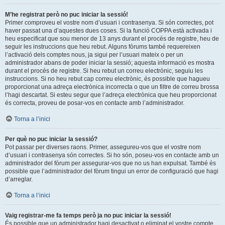
M’he registrat però no puc iniciar la sessió!
Primer comproveu el vostre nom d’usuari i contrasenya. Si són correctes, pot
haver passat una d’aquestes dues coses. Si la funció COPPA està activada i
heu especificat que sou menor de 13 anys durant el procés de registre, heu de
seguir les instruccions que heu rebut. Alguns fòrums també requereixen
l’activació dels comptes nous, ja sigui per l’usuari mateix o per un
administrador abans de poder iniciar la sessió; aquesta informació es mostra
durant el procés de registre. Si heu rebut un correu electrònic, seguiu les
instruccions. Si no heu rebut cap correu electrònic, és possible que hagueu
proporcionat una adreça electrònica incorrecta o que un filtre de correu brossa
l’hagi descartat. Si esteu segur que l’adreça electrònica que heu proporcionat
és correcta, proveu de posar-vos en contacte amb l’administrador.
Torna a l’inici
Per què no puc iniciar la sessió?
Pot passar per diverses raons. Primer, assegureu-vos que el vostre nom
d’usuari i contrasenya són correctes. Si ho són, poseu-vos en contacte amb un
administrador del fòrum per assegurar-vos que no us han expulsat. També és
possible que l’administrador del fòrum tingui un error de configuració que hagi
d’arreglar.
Torna a l’inici
Vaig registrar-me fa temps però ja no puc iniciar la sessió!
És possible que un administrador hagi desactivat o eliminat el vostre compte