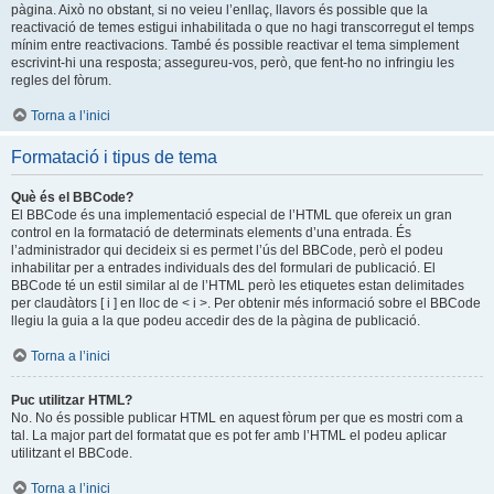
pàgina. Això no obstant, si no veieu l’enllaç, llavors és possible que la
reactivació de temes estigui inhabilitada o que no hagi transcorregut el temps
mínim entre reactivacions. També és possible reactivar el tema simplement
escrivint-hi una resposta; assegureu-vos, però, que fent-ho no infringiu les
regles del fòrum.
Torna a l’inici
Formatació i tipus de tema
Què és el BBCode?
El BBCode és una implementació especial de l’HTML que ofereix un gran
control en la formatació de determinats elements d’una entrada. És
l’administrador qui decideix si es permet l’ús del BBCode, però el podeu
inhabilitar per a entrades individuals des del formulari de publicació. El
BBCode té un estil similar al de l’HTML però les etiquetes estan delimitades
per claudàtors [ i ] en lloc de < i >. Per obtenir més informació sobre el BBCode
llegiu la guia a la que podeu accedir des de la pàgina de publicació.
Torna a l’inici
Puc utilitzar HTML?
No. No és possible publicar HTML en aquest fòrum per que es mostri com a
tal. La major part del formatat que es pot fer amb l’HTML el podeu aplicar
utilitzant el BBCode.
Torna a l’inici