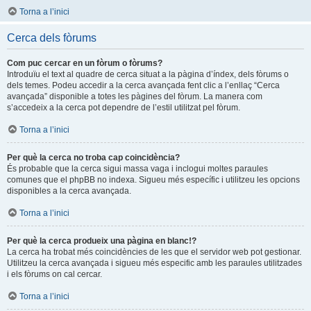
Torna a l’inici
Cerca dels fòrums
Com puc cercar en un fòrum o fòrums?
Introduïu el text al quadre de cerca situat a la pàgina d’índex, dels fòrums o
dels temes. Podeu accedir a la cerca avançada fent clic a l’enllaç “Cerca
avançada” disponible a totes les pàgines del fòrum. La manera com
s’accedeix a la cerca pot dependre de l’estil utilitzat pel fòrum.
Torna a l’inici
Per què la cerca no troba cap coincidència?
És probable que la cerca sigui massa vaga i inclogui moltes paraules
comunes que el phpBB no indexa. Sigueu més específic i utilitzeu les opcions
disponibles a la cerca avançada.
Torna a l’inici
Per què la cerca produeix una pàgina en blanc!?
La cerca ha trobat més coincidències de les que el servidor web pot gestionar.
Utilitzeu la cerca avançada i sigueu més especific amb les paraules utilitzades
i els fòrums on cal cercar.
Torna a l’inici