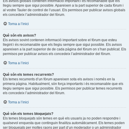
Els avisos globals contenen informació important i és recomanable que els
llegiu sempre que sigui possible. Apareixen a la part superior de cada fòrum i
al vostre Tauler de control de l’usuari. Els permisos per publicar avisos globals
els concedeix l’administrador del fòrum.
Torna a l’inici
Què són els avisos?
Els avisos sovint contenen informació important sobre el fòrum que esteu
llegint i és recomanable que els llegiu sempre que sigui possible. Els avisos
apareixen a la part superior de de cada pàgina del fòrum on s’han publicat. Els
permisos per publicar avisos els concedeix l’administrador del fòrum.
Torna a l’inici
Què són els temes recurrents?
Els temes recurrents d’un fòrum apareixen sota els avisos i només en la
primera pàgina. Habitualment, són força importants i és recomanable que els
llegiu sempre que sigui possible. Els permisos per publicar temes recurrents
els concedeix l’administrador del fòrum.
Torna a l’inici
Què són els temes bloquejats?
Els temes bloquejats són temes en què els usuaris ja no poden respondre i
qualsevol enquesta que continguin finalitza automàticament. Els temes poden
ser bloquejats per moltes raons per part d’un moderador o un administrador