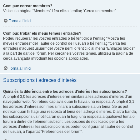
Com puc cercar membres?
Visiteu la pàgina “Membres” i feu clic a l’enllaç “Cerca un membre”.
Torna a l’inici
Com puc trobar els meus temes i entrades?
Podeu recuperar les vostres entrades o bé fent clic a l’enllaç “Mostra les
meves entrades” del Tauler de control de l’usuari o bé l’enllaç “Cerca les
entrades d’aquest usuari” del vostre perfil o fent clic al menú “Enllaços ràpids”
a la part de dalt del fòrum. Per cercar els vostres temes, utilitzeu la pàgina de
cerca avançada introduïnt les opcions apropiades.
Torna a l’inici
Subscripcions i adreces d’interès
Quina és la diferència entre les adreces d’interès i les subscripcions?
Al phpBB 3,0 les adreces d’interès eren similars a les adreces d’interès d’un
navegador web. No rebieu cap avís quan hi havia una resposta. Al phpBB 3,1
les adreces d’interès són més similars a subscriure’s a un tema. Se us pot
notificar quan hi hagi una resposta al tema de l’adreça d’interès. D’altra banda,
les subscripcions us notificaran quan hi hagi una resposta a qualsevol tema o
fòrum a dintre de l’element subscrit. Les opcions de notificació per a les
adreces d’interès i les subscripcions es poden configurar al Tauler de control
de l’usuari, a l’apartat “Preferències del fòrum”.