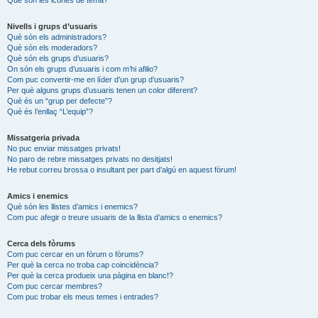
Nivells i grups d’usuaris
Què són els administradors?
Què són els moderadors?
Què són els grups d’usuaris?
On són els grups d’usuaris i com m’hi afilio?
Com puc convertir-me en líder d’un grup d’usuaris?
Per què alguns grups d’usuaris tenen un color diferent?
Què és un “grup per defecte”?
Què és l’enllaç “L’equip”?
Missatgeria privada
No puc enviar missatges privats!
No paro de rebre missatges privats no desitjats!
He rebut correu brossa o insultant per part d’algú en aquest fòrum!
Amics i enemics
Què són les llistes d’amics i enemics?
Com puc afegir o treure usuaris de la llista d’amics o enemics?
Cerca dels fòrums
Com puc cercar en un fòrum o fòrums?
Per què la cerca no troba cap coincidència?
Per què la cerca produeix una pàgina en blanc!?
Com puc cercar membres?
Com puc trobar els meus temes i entrades?