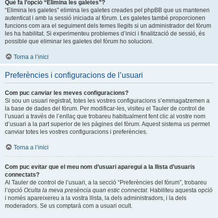
Què fa l’opció “Elimina les galetes”?
“Elimina les galetes” elimina les galetes creades pel phpBB que us mantenen
autenticat i amb la sessió iniciada al fòrum. Les galetes també proporcionen
funcions com ara el seguiment dels temes llegits si un administrador del fòrum
les ha habilitat. Si experimenteu problemes d’inici i finalització de sessió, és
possible que eliminar les galetes del fòrum ho solucioni.
Torna a l’inici
Preferències i configuracions de l’usuari
Com puc canviar les meves configuracions?
Si sou un usuari registrat, totes les vostres configuracions s’emmagatzemen a
la base de dades del fòrum. Per modificar-les, visiteu el Tauler de control de
l’usuari a través de l’enllaç que trobareu habitualment fent clic al vostre nom
d’usuari a la part superior de les pàgines del fòrum. Aquest sistema us permet
canviar totes les vostres configuracions i preferències.
Torna a l’inici
Com puc evitar que el meu nom d’usuari aparegui a la llista d’usuaris
connectats?
Al Tauler de control de l’usuari, a la secció “Preferències del fòrum”, trobareu
l’opció
Oculta la meva presència quan estic connectat
. Habiliteu aquesta opció
i només apareixereu a la vostra llista, la dels administradors, i la dels
moderadors. Se us comptarà com a usuari ocult.