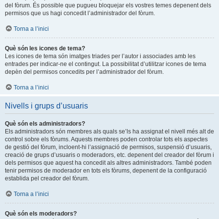
del fòrum. És possible que pugueu bloquejar els vostres temes depenent dels
permisos que us hagi concedit l’administrador del fòrum.
Torna a l’inici
Què són les icones de tema?
Les icones de tema són imatges triades per l’autor i associades amb les
entrades per indicar-ne el contingut. La possibilitat d’utilitzar icones de tema
depèn del permisos concedits per l’administrador del fòrum.
Torna a l’inici
Nivells i grups d’usuaris
Què són els administradors?
Els administradors són membres als quals se’ls ha assignat el nivell més alt de
control sobre els fòrums. Aquests membres poden controlar tots els aspectes
de gestió del fòrum, incloent-hi l’assignació de permisos, suspensió d’usuaris,
creació de grups d’usuaris o moderadors, etc. depenent del creador del fòrum i
dels permisos que aquest ha concedit als altres administradors. També poden
tenir permisos de moderador en tots els fòrums, depenent de la configuració
establida pel creador del fòrum.
Torna a l’inici
Què són els moderadors?