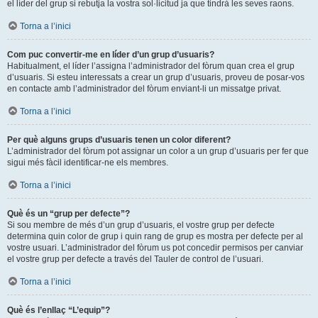
el líder del grup si rebutja la vostra sol·licitud ja que tindrà les seves raons.
Torna a l’inici
Com puc convertir-me en líder d’un grup d’usuaris?
Habitualment, el líder l’assigna l’administrador del fòrum quan crea el grup
d’usuaris. Si esteu interessats a crear un grup d’usuaris, proveu de posar-vos
en contacte amb l’administrador del fòrum enviant-li un missatge privat.
Torna a l’inici
Per què alguns grups d’usuaris tenen un color diferent?
L’administrador del fòrum pot assignar un color a un grup d’usuaris per fer que
sigui més fàcil identificar-ne els membres.
Torna a l’inici
Què és un “grup per defecte”?
Si sou membre de més d’un grup d’usuaris, el vostre grup per defecte
determina quin color de grup i quin rang de grup es mostra per defecte per al
vostre usuari. L’administrador del fòrum us pot concedir permisos per canviar
el vostre grup per defecte a través del Tauler de control de l’usuari.
Torna a l’inici
Què és l’enllaç “L’equip”?