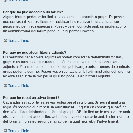
Torna a l’inici
Per què no puc accedir a un fòrum?
Alguns fòrums poden estar limitats a determinats usuaris o grups. És possible
que per visualitzar-los, llegir-los, publicar-hi o realitzar-hi una altra acció
necessiteu permisos especials. Poseu-vos en contacte amb un moderador o
un administrador del fòrum per que us hi permeti l’accés.
Torna a l’inici
Per què no puc afegir fitxers adjunts?
Els permisos per a fitxers adjunts es poden concedir a determinats fòrums,
grups o usuaris. L’administrador del fòrum pot haver inhabilitat els fitxers
adjunts al fòrum concret en el que esteu publicant, o potser només determinats
grups poden afegir-ne. Poseu-vos en contacte amb l’administrador del fòrum si
no esteu segur de la raó per la qual no podeu afegir fitxers adjunts.
Torna a l’inici
Per què he rebut un advertiment?
Cada administrador té les seves regles per al seu fòrum. Si heu infringit una
regla, és possible que rebeu un advertiment. Tingueu en compte que això és
decisió de l’administrador del fòrum i que phpBB Limited no té res a veure amb
els advertiments d’aquest lloc web. Poseu-vos en contacte amb l’administrador
del fòrum si no esteu segur de la raó per la qual heu rebut l’advertiment.
Torna a l’inici