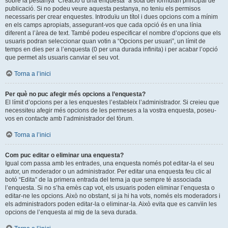
sobre la pestanya “Creació d’una enquesta” a sota del formulari principal de
publicació. Si no podeu veure aquesta pestanya, no teniu els permisos
necessaris per crear enquestes. Introduïu un títol i dues opcions com a mínim
en els camps apropiats, assegurant-vos que cada opció és en una línia
diferent a l’àrea de text. També podeu especificar el nombre d’opcions que els
usuaris podran seleccionar quan votin a “Opcions per usuari”, un límit de
temps en dies per a l’enquesta (0 per una durada infinita) i per acabar l’opció
que permet als usuaris canviar el seu vot.
Torna a l’inici
Per què no puc afegir més opcions a l’enquesta?
El límit d’opcions per a les enquestes l’estableix l’administrador. Si creieu que
necessiteu afegir més opcions de les permeses a la vostra enquesta, poseu-
vos en contacte amb l’administrador del fòrum.
Torna a l’inici
Com puc editar o eliminar una enquesta?
Igual com passa amb les entrades, una enquesta només pot editar-la el seu
autor, un moderador o un administrador. Per editar una enquesta feu clic al
botó “Edita” de la primera entrada del tema ja que sempre té associada
l’enquesta. Si no s’ha emès cap vot, els usuaris poden eliminar l’enquesta o
editar-ne les opcions. Això no obstant, si ja hi ha vots, només els moderadors i
els administradors poden editar-la o eliminar-la. Això evita que es canvïin les
opcions de l’enquesta al mig de la seva durada.