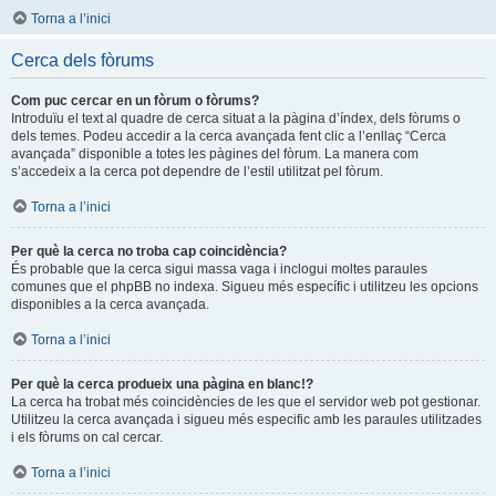
Torna a l’inici
Cerca dels fòrums
Com puc cercar en un fòrum o fòrums?
Introduïu el text al quadre de cerca situat a la pàgina d’índex, dels fòrums o
dels temes. Podeu accedir a la cerca avançada fent clic a l’enllaç “Cerca
avançada” disponible a totes les pàgines del fòrum. La manera com
s’accedeix a la cerca pot dependre de l’estil utilitzat pel fòrum.
Torna a l’inici
Per què la cerca no troba cap coincidència?
És probable que la cerca sigui massa vaga i inclogui moltes paraules
comunes que el phpBB no indexa. Sigueu més específic i utilitzeu les opcions
disponibles a la cerca avançada.
Torna a l’inici
Per què la cerca produeix una pàgina en blanc!?
La cerca ha trobat més coincidències de les que el servidor web pot gestionar.
Utilitzeu la cerca avançada i sigueu més especific amb les paraules utilitzades
i els fòrums on cal cercar.
Torna a l’inici