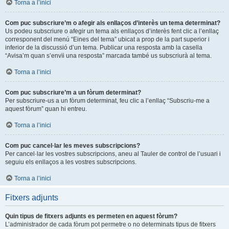
Torna a l’inici
Com puc subscriure’m o afegir als enllaços d’interès un tema determinat?
Us podeu subscriure o afegir un tema als enllaços d’interès fent clic a l’enllaç
corresponent del menú “Eines del tema” ubicat a prop de la part superior i
inferior de la discussió d’un tema. Publicar una resposta amb la casella
“Avisa’m quan s’envïi una resposta” marcada també us subscriurà al tema.
Torna a l’inici
Com puc subscriure’m a un fòrum determinat?
Per subscriure-us a un fòrum determinat, feu clic a l’enllaç “Subscriu-me a
aquest fòrum” quan hi entreu.
Torna a l’inici
Com puc cancel·lar les meves subscripcions?
Per cancel·lar les vostres subscripcions, aneu al Tauler de control de l’usuari i
seguiu els enllaços a les vostres subscripcions.
Torna a l’inici
Fitxers adjunts
Quin tipus de fitxers adjunts es permeten en aquest fòrum?
L’administrador de cada fòrum pot permetre o no determinats tipus de fitxers