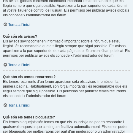
Els avisos globals contenen informació important i és recomanable que els
llegiu sempre que sigui possible. Apareixen a la part superior de cada fòrum i
al vostre Tauler de control de l’usuari. Els permisos per publicar avisos globals
els concedeix l’administrador del fòrum.
Torna a l’inici
Què són els avisos?
Els avisos sovint contenen informació important sobre el fòrum que esteu
llegint i és recomanable que els llegiu sempre que sigui possible. Els avisos
apareixen a la part superior de de cada pàgina del fòrum on s’han publicat. Els
permisos per publicar avisos els concedeix l’administrador del fòrum.
Torna a l’inici
Què són els temes recurrents?
Els temes recurrents d’un fòrum apareixen sota els avisos i només en la
primera pàgina. Habitualment, són força importants i és recomanable que els
llegiu sempre que sigui possible. Els permisos per publicar temes recurrents
els concedeix l’administrador del fòrum.
Torna a l’inici
Què són els temes bloquejats?
Els temes bloquejats són temes en què els usuaris ja no poden respondre i
qualsevol enquesta que continguin finalitza automàticament. Els temes poden
ser bloquejats per moltes raons per part d’un moderador o un administrador