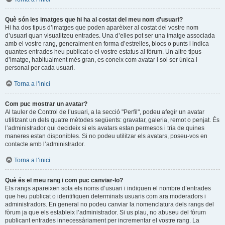
Què són les imatges que hi ha al costat del meu nom d’usuari?
Hi ha dos tipus d’imatges que poden aparèixer al costat del vostre nom
d’usuari quan visualitzeu entrades. Una d’elles pot ser una imatge associada
amb el vostre rang, generalment en forma d’estrelles, blocs o punts i indica
quantes entrades heu publicat o el vostre estatus al fòrum. Un altre tipus
d’imatge, habitualment més gran, es coneix com avatar i sol ser única i
personal per cada usuari.
Torna a l’inici
Com puc mostrar un avatar?
Al tauler de Control de l’usuari, a la secció "Perfil", podeu afegir un avatar
utilitzant un dels quatre mètodes següents: gravatar, galeria, remot o penjat. És
l’administrador qui decideix si els avatars estan permesos i tria de quines
maneres estan disponibles. Si no podeu utilitzar els avatars, poseu-vos en
contacte amb l’administrador.
Torna a l’inici
Què és el meu rang i com puc canviar-lo?
Els rangs apareixen sota els noms d’usuari i indiquen el nombre d’entrades
que heu publicat o identifiquen determinats usuaris com ara moderadors i
administradors. En general no podeu canviar la nomenclatura dels rangs del
fòrum ja que els estableix l’administrador. Si us plau, no abuseu del fòrum
publicant entrades innecessàriament per incrementar el vostre rang. La