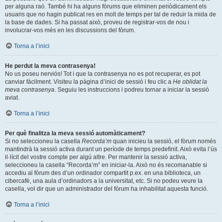
per alguna raó. També hi ha alguns fòrums que eliminen periòdicament els
usuaris que no hagin publicat res en molt de temps per tal de reduir la mida de
la base de dades. Si ha passat això, proveu de registrar-vos de nou i
involucrar-vos més en les discussions del fòrum.
Torna a l’inici
He perdut la meva contrasenya!
No us poseu nerviós! Tot i que la contrasenya no es pot recuperar, es pot
canviar fàcilment. Visiteu la pàgina d’inici de sessió i feu clic a
He oblidat la
meva contrasenya
. Seguiu les instruccions i podreu tornar a iniciar la sessió
aviat.
Torna a l’inici
Per què finalitza la meva sessió automàticament?
Si no seleccioneu la casella
Recorda’m
quan inicieu la sessió, el fòrum només
mantindrà la sessió activa durant un període de temps predefinit. Això evita l’ús
il·lícit del vostre compte per algú altre. Per mantenir la sessió activa,
seleccioneu la casella “Recorda’m” en iniciar-la. Això no és recomanable si
accediu al fòrum des d’un ordinador compartit p.ex. en una biblioteca, un
cibercafè, una aula d’ordinadors a la universitat, etc. Si no podeu veure la
casella, vol dir que un administrador del fòrum ha inhabilitat aquesta funció.
Torna a l’inici