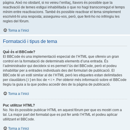
pàgina. Això no obstant, si no veieu l’enllaç, llavors és possible que la
reactivació de temes estigui inhabilitada o que no hagi transcorregut el temps
mínim entre reactivacions. També és possible reactivar el tema simplement
escrivint-hi una resposta; assegureu-vos, però, que fent-ho no infringiu les
regles del fòrum.
Torna a l’inici
Formatació i tipus de tema
Què és el BBCode?
El BBCode és una implementació especial de l’HTML que ofereix un gran
control en la formatació de determinats elements d’una entrada. És
l’administrador qui decideix si es permet l’ús del BBCode, però el podeu
inhabilitar per a entrades individuals des del formulari de publicació. El
BBCode té un estil similar al de l’HTML però les etiquetes estan delimitades
per claudàtors [ i ] en lloc de < i >. Per obtenir més informació sobre el BBCode
llegiu la guia a la que podeu accedir des de la pàgina de publicació.
Torna a l’inici
Puc utilitzar HTML?
No. No és possible publicar HTML en aquest fòrum per que es mostri com a
tal. La major part del formatat que es pot fer amb l’HTML el podeu aplicar
utilitzant el BBCode.
Torna a l’inici