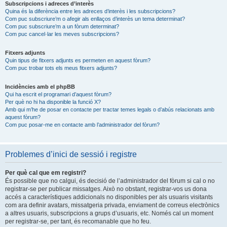
Subscripcions i adreces d’interès
Quina és la diferència entre les adreces d’interès i les subscripcions?
Com puc subscriure’m o afegir als enllaços d’interès un tema determinat?
Com puc subscriure’m a un fòrum determinat?
Com puc cancel·lar les meves subscripcions?
Fitxers adjunts
Quin tipus de fitxers adjunts es permeten en aquest fòrum?
Com puc trobar tots els meus fitxers adjunts?
Incidències amb el phpBB
Qui ha escrit el programari d’aquest fòrum?
Per què no hi ha disponible la funció X?
Amb qui m’he de posar en contacte per tractar temes legals o d’abús relacionats amb
aquest fòrum?
Com puc posar-me en contacte amb l’administrador del fòrum?
Problemes d’inici de sessió i registre
Per què cal que em registri?
És possible que no calgui, és decisió de l’administrador del fòrum si cal o no
registrar-se per publicar missatges. Això no obstant, registrar-vos us dona
accés a característiques addicionals no disponibles per als usuaris visitants
com ara definir avatars, missatgeria privada, enviament de correus electrònics
a altres usuaris, subscripcions a grups d’usuaris, etc. Només cal un moment
per registrar-se, per tant, és recomanable que ho feu.