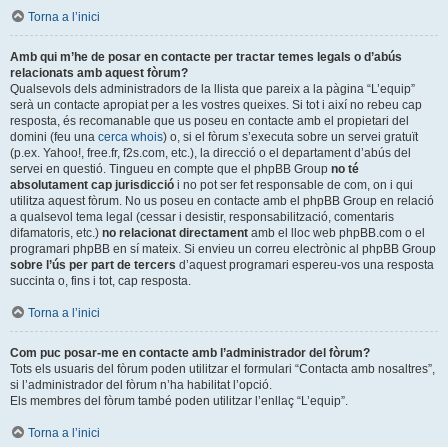
Torna a l’inici
Amb qui m’he de posar en contacte per tractar temes legals o d’abús
relacionats amb aquest fòrum?
Qualsevols dels administradors de la llista que pareix a la pàgina “L’equip”
serà un contacte apropiat per a les vostres queixes. Si tot i així no rebeu cap
resposta, és recomanable que us poseu en contacte amb el propietari del
domini (feu una
cerca whois
) o, si el fòrum s’executa sobre un servei gratuït
(p.ex. Yahoo!, free.fr, f2s.com, etc.), la direcció o el departament d’abús del
servei en questió. Tingueu en compte que el phpBB Group
no té
absolutament cap jurisdicció
i no pot ser fet responsable de com, on i qui
utilitza aquest fòrum. No us poseu en contacte amb el phpBB Group en relació
a qualsevol tema legal (cessar i desistir, responsabilització, comentaris
difamatoris, etc.)
no relacionat directament
amb el lloc web phpBB.com o el
programari phpBB en sí mateix. Si envieu un correu electrònic al phpBB Group
sobre l’ús per part de tercers
d’aquest programari espereu-vos una resposta
succinta o, fins i tot, cap resposta.
Torna a l’inici
Com puc posar-me en contacte amb l’administrador del fòrum?
Tots els usuaris del fòrum poden utilitzar el formulari “Contacta amb nosaltres”,
si l’administrador del fòrum n’ha habilitat l’opció.
Els membres del fòrum també poden utilitzar l’enllaç “L’equip”.
Torna a l’inici