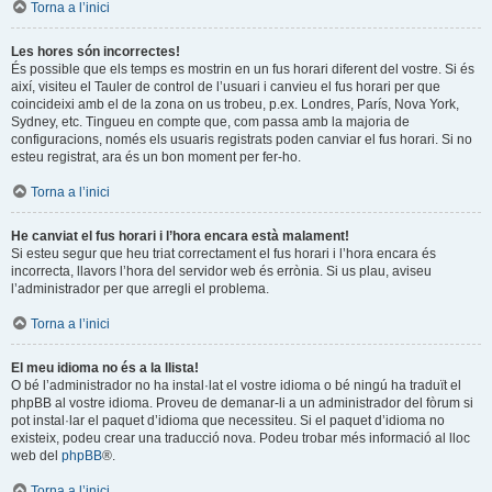
Torna a l’inici
Les hores són incorrectes!
És possible que els temps es mostrin en un fus horari diferent del vostre. Si és
així, visiteu el Tauler de control de l’usuari i canvieu el fus horari per que
coincideixi amb el de la zona on us trobeu, p.ex. Londres, París, Nova York,
Sydney, etc. Tingueu en compte que, com passa amb la majoria de
configuracions, només els usuaris registrats poden canviar el fus horari. Si no
esteu registrat, ara és un bon moment per fer-ho.
Torna a l’inici
He canviat el fus horari i l’hora encara està malament!
Si esteu segur que heu triat correctament el fus horari i l’hora encara és
incorrecta, llavors l’hora del servidor web és errònia. Si us plau, aviseu
l’administrador per que arregli el problema.
Torna a l’inici
El meu idioma no és a la llista!
O bé l’administrador no ha instal·lat el vostre idioma o bé ningú ha traduït el
phpBB al vostre idioma. Proveu de demanar-li a un administrador del fòrum si
pot instal·lar el paquet d’idioma que necessiteu. Si el paquet d’idioma no
existeix, podeu crear una traducció nova. Podeu trobar més informació al lloc
web del
phpBB
®.
Torna a l’inici