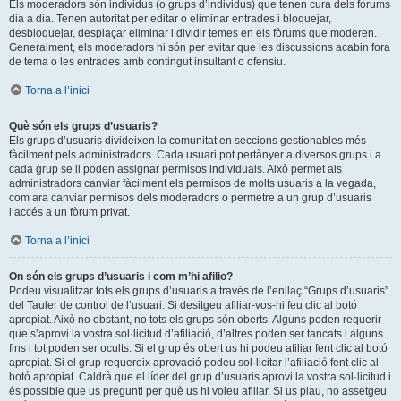
Els moderadors són individus (o grups d’individus) que tenen cura dels fòrums
dia a dia. Tenen autoritat per editar o eliminar entrades i bloquejar,
desbloquejar, desplaçar eliminar i dividir temes en els fòrums que moderen.
Generalment, els moderadors hi són per evitar que les discussions acabin fora
de tema o les entrades amb contingut insultant o ofensiu.
Torna a l’inici
Què són els grups d’usuaris?
Els grups d’usuaris divideixen la comunitat en seccions gestionables més
fàcilment pels administradors. Cada usuari pot pertànyer a diversos grups i a
cada grup se li poden assignar permisos individuals. Això permet als
administradors canviar fàcilment els permisos de molts usuaris a la vegada,
com ara canviar permisos dels moderadors o permetre a un grup d’usuaris
l’accés a un fòrum privat.
Torna a l’inici
On són els grups d’usuaris i com m’hi afilio?
Podeu visualitzar tots els grups d’usuaris a través de l’enllaç “Grups d’usuaris”
del Tauler de control de l’usuari. Si desitgeu afiliar-vos-hi feu clic al botó
apropiat. Això no obstant, no tots els grups són oberts. Alguns poden requerir
que s’aprovi la vostra sol·licitud d’afiliació, d’altres poden ser tancats i alguns
fins i tot poden ser ocults. Si el grup és obert us hi podeu afiliar fent clic al botó
apropiat. Si el grup requereix aprovació podeu sol·licitar l’afiliació fent clic al
botó apropiat. Caldrà que el líder del grup d’usuaris aprovi la vostra sol·licitud i
és possible que us pregunti per què us hi voleu afiliar. Si us plau, no assetgeu