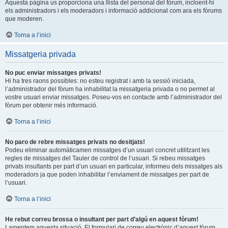
Aquesta pàgina us proporciona una llista del personal del fòrum, incloent-hi
els administradors i els moderadors i informació addicional com ara els fòrums
que moderen.
Torna a l’inici
Missatgeria privada
No puc enviar missatges privats!
Hi ha tres raons possibles: no esteu registrat i amb la sessió iniciada,
l’administrador del fòrum ha inhabilitat la missatgeria privada o no permet al
vostre usuari enviar missatges. Poseu-vos en contacte amb l’administrador del
fòrum per obtenir més informació.
Torna a l’inici
No paro de rebre missatges privats no desitjats!
Podeu eliminar automàticamen missatges d’un usuari concret utilitzant les
regles de missatges del Tauler de control de l’usuari. Si rebeu missatges
privats insultants per part d’un usuari en particular, informeu dels missatges als
moderadors ja que poden inhabilitar l’enviament de missatges per part de
l’usuari.
Torna a l’inici
He rebut correu brossa o insultant per part d’algú en aquest fòrum!
Lamentem aquesta situació. El formulari de correu electrònic d’aquest fòrum