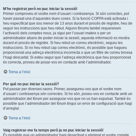
M’he registrat però no puc iniciar la sessió!
Primer comproveu el vostre nom d’usuari i contrasenya. Si són correctes, pot
haver passat una d’aquestes dues coses. Si la funció COPPA està activada i
heu especificat que sou menor de 13 anys durant el procés de registre, heu de
seguir les instruccions que heu rebut. Alguns fòrums també requereixen
l’activació dels comptes nous, ja sigui per l’usuari mateix o per un
administrador abans de poder iniciar la sessió; aquesta informació es mostra
durant el procés de registre. Si heu rebut un correu electrònic, seguiu les
instruccions. Si no heu rebut cap correu electrònic, és possible que hagueu
proporcionat una adreça electrònica incorrecta o que un filtre de correu brossa
l’hagi descartat. Si esteu segur que l’adreça electrònica que heu proporcionat
és correcta, proveu de posar-vos en contacte amb l’administrador.
Torna a l’inici
Per què no puc iniciar la sessió?
Pot passar per diverses raons. Primer, assegureu-vos que el vostre nom
d’usuari i contrasenya són correctes. Si ho són, poseu-vos en contacte amb un
administrador del fòrum per assegurar-vos que no us han expulsat. També és
possible que l’administrador del fòrum tingui un error de configuració que hagi
d’arreglar.
Torna a l’inici
Vaig registrar-me fa temps però ja no puc iniciar la sessió!
És possible que un administrador hagi desactivat o eliminat el vostre compte