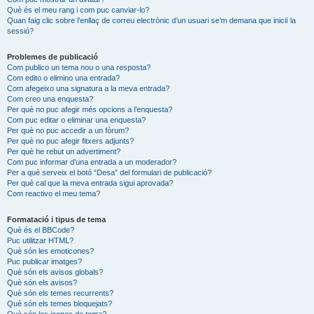
Què és el meu rang i com puc canviar-lo?
Quan faig clic sobre l’enllaç de correu electrònic d’un usuari se’m demana que iniciï la
sessió?
Problemes de publicació
Com publico un tema nou o una resposta?
Com edito o elimino una entrada?
Com afegeixo una signatura a la meva entrada?
Com creo una enquesta?
Per què no puc afegir més opcions a l’enquesta?
Com puc editar o eliminar una enquesta?
Per què no puc accedir a un fòrum?
Per què no puc afegir fitxers adjunts?
Per què he rebut un advertiment?
Com puc informar d’una entrada a un moderador?
Per a què serveix el botó “Desa” del formulari de publicació?
Per què cal que la meva entrada sigui aprovada?
Com reactivo el meu tema?
Formatació i tipus de tema
Què és el BBCode?
Puc utilitzar HTML?
Què són les emoticones?
Puc publicar imatges?
Què són els avisos globals?
Què són els avisos?
Què són els temes recurrents?
Què són els temes bloquejats?
Què són les icones de tema?