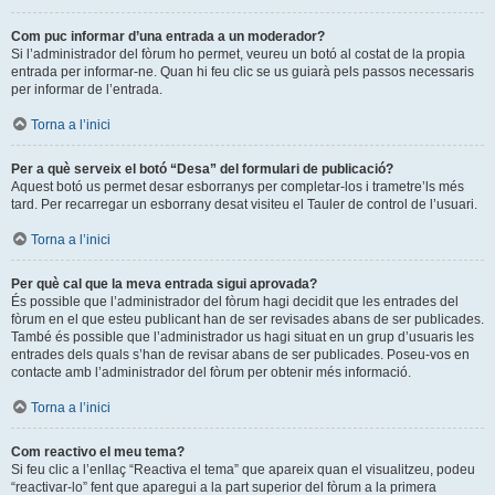
Com puc informar d’una entrada a un moderador?
Si l’administrador del fòrum ho permet, veureu un botó al costat de la propia
entrada per informar-ne. Quan hi feu clic se us guiarà pels passos necessaris
per informar de l’entrada.
Torna a l’inici
Per a què serveix el botó “Desa” del formulari de publicació?
Aquest botó us permet desar esborranys per completar-los i trametre’ls més
tard. Per recarregar un esborrany desat visiteu el Tauler de control de l’usuari.
Torna a l’inici
Per què cal que la meva entrada sigui aprovada?
És possible que l’administrador del fòrum hagi decidit que les entrades del
fòrum en el que esteu publicant han de ser revisades abans de ser publicades.
També és possible que l’administrador us hagi situat en un grup d’usuaris les
entrades dels quals s’han de revisar abans de ser publicades. Poseu-vos en
contacte amb l’administrador del fòrum per obtenir més informació.
Torna a l’inici
Com reactivo el meu tema?
Si feu clic a l’enllaç “Reactiva el tema” que apareix quan el visualitzeu, podeu
“reactivar-lo” fent que aparegui a la part superior del fòrum a la primera