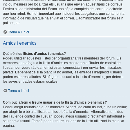
inclou mesures per localitzar els usuaris que envien aquest tipus de correus.
Envieu a l’administrador del fòrum una còpia completa del correu electrònic
que heu rebut. És molt important que inclogui les capçaleres que contenen la
informació de l’usuari que ha enviat el correu. L’administrador del fòrum se’n
pot ocupar.
Torna a l’inici
Amics i enemics
Què són les llistes d’amics i enemics?
Podeu utilitzar aquestes llistes per organitzar altres membres del fòrum. Els
membres que afegiu a la llista d’amics es mostraran al Tauler de control de
l’usuari per veure ràpidament si estan connectats i per enviar-los missatges
privats. Depenent de si la plantilla ho admet, les entrades d’aquests usuaris
poden estar ressaltades. Si afegiu un usuari a la llista d’enemics, per defecte
les seves entrades estaran ocultes.
Torna a l’inici
Com puc afegir o treure usuaris de la llista d’amics o enemics?
Podeu afegir usuaris de dues maneres. Al perfil de cada usuari, hi ha un enllaç
per afegir-lo o bé a la llista d’amics o bé a la d’enemics. Alternativament, des
del Tauler de control de l’usuari, podeu afegir usuaris directament introduïnt el
seu nom d’usuari. També podeu treure usuaris de la llista utilitzant la mateixa
pàgina.