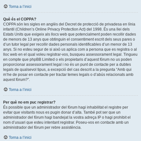
Torna a l’inici
Què és el COPPA?
COPPA són les sigles en anglès del Decret de protecció de privadesa en línia
infantil (Children’s Online Privacy Protection Act) del 1998. És una llei dels
Estats Units que exigeix als llocs web que potencialment poden recollir dades
de menors de 13 anys que obtinguin el consentiment escrit dels seus pares o
d’un tutor legal per recollir dades personals identificables d’un menor de 13
anys. Si no esteu segur de si això us aplica com a persona que es registra o al
lloc web en el qual voleu registrar-vos, busqueu assessorament legal. Tingueu
en compte que phpBB Limited o els propietaris d’aquest fòrum no us poden
proporcionar assessorament legal i no és un punt de contacte per a dubtes
legals de qualsevol tipus, a excepció del cas descrit a la pregunta “Amb qui
m’he de posar en contacte per tractar temes legals o d’abús relacionats amb
aquest fòrum?”.
Torna a l’inici
Per què no em puc registrar?
És possible que un administrador del fòrum hagi inhabilitat el registre per
evitar que visitants nous es pugin donar d’alta. També pot ser que un
administrador del fòrum hagi bandejat la vostra adreça IP o hagi prohibit el
nom d’usuari que esteu intentant registrar. Poseu-vos en contacte amb un
administrador del fòrum per rebre assistència.
Torna a l’inici