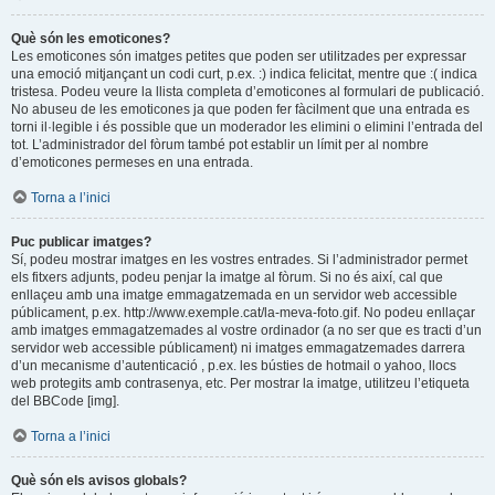
Què són les emoticones?
Les emoticones són imatges petites que poden ser utilitzades per expressar
una emoció mitjançant un codi curt, p.ex. :) indica felicitat, mentre que :( indica
tristesa. Podeu veure la llista completa d’emoticones al formulari de publicació.
No abuseu de les emoticones ja que poden fer fàcilment que una entrada es
torni il·legible i és possible que un moderador les elimini o elimini l’entrada del
tot. L’administrador del fòrum també pot establir un límit per al nombre
d’emoticones permeses en una entrada.
Torna a l’inici
Puc publicar imatges?
Sí, podeu mostrar imatges en les vostres entrades. Si l’administrador permet
els fitxers adjunts, podeu penjar la imatge al fòrum. Si no és així, cal que
enllaçeu amb una imatge emmagatzemada en un servidor web accessible
públicament, p.ex. http://www.exemple.cat/la-meva-foto.gif. No podeu enllaçar
amb imatges emmagatzemades al vostre ordinador (a no ser que es tracti d’un
servidor web accessible públicament) ni imatges emmagatzemades darrera
d’un mecanisme d’autenticació , p.ex. les bústies de hotmail o yahoo, llocs
web protegits amb contrasenya, etc. Per mostrar la imatge, utilitzeu l’etiqueta
del BBCode [img].
Torna a l’inici
Què són els avisos globals?