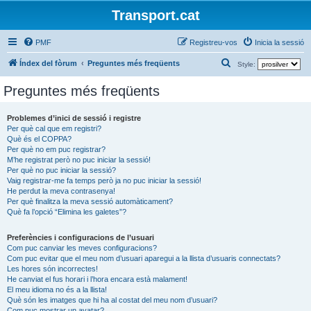
Transport.cat
PMF
Registreu-vos
Inicia la sessió
C
Índex del fòrum
Preguntes més freqüents
Style:
e
Preguntes més freqüents
r
c
Problemes d’inici de sessió i registre
Per què cal que em registri?
a
Què és el COPPA?
Per què no em puc registrar?
M’he registrat però no puc iniciar la sessió!
Per què no puc iniciar la sessió?
Vaig registrar-me fa temps però ja no puc iniciar la sessió!
He perdut la meva contrasenya!
Per què finalitza la meva sessió automàticament?
Què fa l’opció “Elimina les galetes”?
Preferències i configuracions de l’usuari
Com puc canviar les meves configuracions?
Com puc evitar que el meu nom d’usuari aparegui a la llista d’usuaris connectats?
Les hores són incorrectes!
He canviat el fus horari i l’hora encara està malament!
El meu idioma no és a la llista!
Què són les imatges que hi ha al costat del meu nom d’usuari?
Com puc mostrar un avatar?