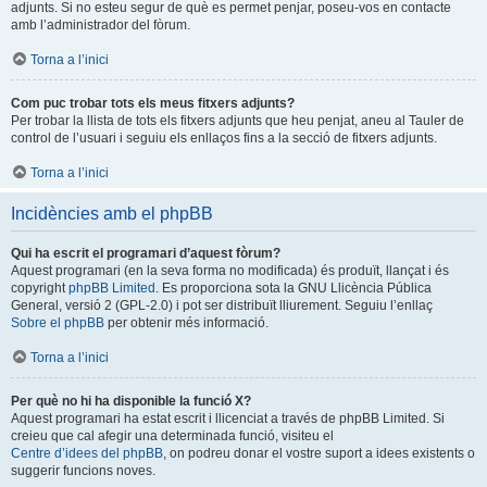
adjunts. Si no esteu segur de què es permet penjar, poseu-vos en contacte
amb l’administrador del fòrum.
Torna a l’inici
Com puc trobar tots els meus fitxers adjunts?
Per trobar la llista de tots els fitxers adjunts que heu penjat, aneu al Tauler de
control de l’usuari i seguiu els enllaços fins a la secció de fitxers adjunts.
Torna a l’inici
Incidències amb el phpBB
Qui ha escrit el programari d’aquest fòrum?
Aquest programari (en la seva forma no modificada) és produït, llançat i és
copyright
phpBB Limited
. Es proporciona sota la GNU Llicència Pública
General, versió 2 (GPL-2.0) i pot ser distribuït lliurement. Seguiu l’enllaç
Sobre el phpBB
per obtenir més informació.
Torna a l’inici
Per què no hi ha disponible la funció X?
Aquest programari ha estat escrit i llicenciat a través de phpBB Limited. Si
creieu que cal afegir una determinada funció, visiteu el
Centre d’idees del phpBB
, on podreu donar el vostre suport a idees existents o
suggerir funcions noves.