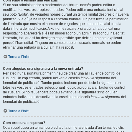
Com edito o elimino una entrada?
Si no sou administrador o moderador del fòrum, només podeu editar o
modificar les vostres pròpies entrades. Podeu editar una entrada fent clic al
seu botó “Edita”, de vegades només durant un temps limitat després d’haver-la
publicat. Si algú ja ha respost a l’entrada trobareu un petit text a la part inferior
de l’entrada que mostra el nombre de vegades que l’heu editat així com la
data i l’hora de modificació. Això només apareix si algú ja ha publicat una
resposta; no apareixerà si és un moderador o un administrador qui ha editat
l’entrada, tot i que si ho desitgen es possible que deixin una nota explicant
perquè l’han editat. Tingueu en compte que els usuaris normals no poden
eliminar una entrada si algú ja hi ha respost.
Torna a l’inici
Com afegeixo una signatura a la meva entrada?
Per afegir una signatura primer n’heu de crear una al Tauler de control de
l’usuari. Un cop creada, podeu activar la casella
Inclou la signatura
del
formulari de publicació. També podeu incloure per defecte la signatura en
totes les vostres entrades seleccionant l’opció apropiada al Tauler de control
de l’usuari. Si ho feu, encara podeu evitar que la signatura s’inclogui en
entrades individuals desactivant la casella de selecció
Inclou la signatura
del
formulari de publicació.
Torna a l’inici
Com creo una enquesta?
Quan publiqueu un tema nou o editeu la primera entrada d’un tema, feu clic