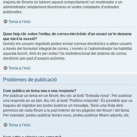
majoria de fòrums no toleren aquest comportament i un moderador o un
administrador simplement disminuiran el vostre comptador d’entrades
publicades.
Torna a l’inici
Quan faig clic sobre l’enllaç de correu electrònic d’un usuari se’m demana
que iniciï la sessió?
Només els usuaris registrats poden enviar correus electrònics a altres usuaris
a través del formulari integrat de correu, i només si l’administrador ha habilitat
aquesta funció. Això és per evitar l’ús malintencionat del sistema de correu
electrònic per part d’usuaris anònims.
Torna a l’inici
Problemes de publicació
Com publico un tema nou o una resposta?
Per publicar un tema en un fòrum, feu clic al botó "Entrada nova". Per publicar
una resposta en un tam, feu clic al botó "Publica resposta". És possible que us
hagueu de registrar per poder publicar un missatge. Teniu una llista dels
permisos de cada fòrum a la part inferior de les pàgines del fòrum i del tema.
Per exemple: podeu publicar temes nous, podeu publicar fitxers adjunts, etc.
Torna a l’inici