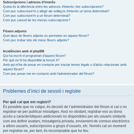
Subscripcions i adreces d’interès
Quina és la diferència entre les adreces d’interès i les subscripcions?
Com puc subscriure’m o afegir als enllaços d’interès un tema determinat?
Com puc subscriure’m a un fòrum determinat?
Com puc cancel·lar les meves subscripcions?
Fitxers adjunts
Quin tipus de fitxers adjunts es permeten en aquest fòrum?
Com puc trobar tots els meus fitxers adjunts?
Incidències amb el phpBB
Qui ha escrit el programari d’aquest fòrum?
Per què no hi ha disponible la funció X?
Amb qui m’he de posar en contacte per tractar temes legals o d’abús relacionats amb
aquest fòrum?
Com puc posar-me en contacte amb l’administrador del fòrum?
Problemes d’inici de sessió i registre
Per què cal que em registri?
És possible que no calgui, és decisió de l’administrador del fòrum si cal o no
registrar-se per publicar missatges. Això no obstant, registrar-vos us dona
accés a característiques addicionals no disponibles per als usuaris visitants
com ara definir avatars, missatgeria privada, enviament de correus electrònics
a altres usuaris, subscripcions a grups d’usuaris, etc. Només cal un moment
per registrar-se, per tant, és recomanable que ho feu.