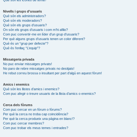
Nivells i grups d’usuaris
Què són els administradors?
Què són els moderadors?
Què són els grups d’usuaris?
On són els grups d’usuaris i com m’hi afilio?
Com puc convertir-me en líder d’un grup d’usuaris?
Per què alguns grups d’usuaris tenen un color diferent?
Què és un “grup per defecte”?
Què és l’enllaç “L’equip”?
Missatgeria privada
No puc enviar missatges privats!
No paro de rebre missatges privats no desitjats!
He rebut correu brossa o insultant per part d’algú en aquest fòrum!
Amics i enemics
Què són les llistes d’amics i enemics?
Com puc afegir o treure usuaris de la llista d’amics o enemics?
Cerca dels fòrums
Com puc cercar en un fòrum o fòrums?
Per què la cerca no troba cap coincidència?
Per què la cerca produeix una pàgina en blanc!?
Com puc cercar membres?
Com puc trobar els meus temes i entrades?