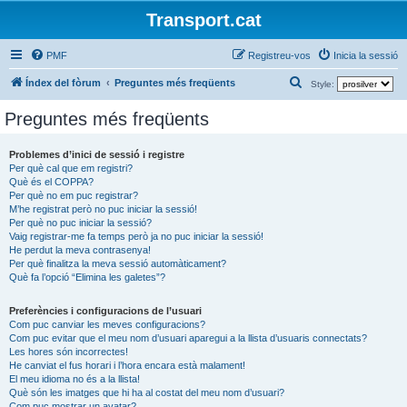
Transport.cat
PMF
Registreu-vos
Inicia la sessió
C
Índex del fòrum
Preguntes més freqüents
Style:
e
Preguntes més freqüents
r
c
Problemes d’inici de sessió i registre
Per què cal que em registri?
a
Què és el COPPA?
Per què no em puc registrar?
M’he registrat però no puc iniciar la sessió!
Per què no puc iniciar la sessió?
Vaig registrar-me fa temps però ja no puc iniciar la sessió!
He perdut la meva contrasenya!
Per què finalitza la meva sessió automàticament?
Què fa l’opció “Elimina les galetes”?
Preferències i configuracions de l’usuari
Com puc canviar les meves configuracions?
Com puc evitar que el meu nom d’usuari aparegui a la llista d’usuaris connectats?
Les hores són incorrectes!
He canviat el fus horari i l’hora encara està malament!
El meu idioma no és a la llista!
Què són les imatges que hi ha al costat del meu nom d’usuari?
Com puc mostrar un avatar?