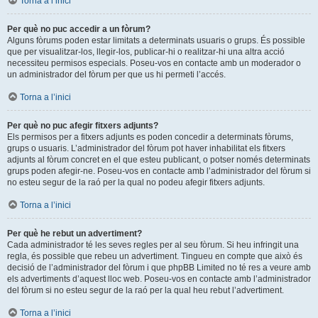
Torna a l’inici
Per què no puc accedir a un fòrum?
Alguns fòrums poden estar limitats a determinats usuaris o grups. És possible
que per visualitzar-los, llegir-los, publicar-hi o realitzar-hi una altra acció
necessiteu permisos especials. Poseu-vos en contacte amb un moderador o
un administrador del fòrum per que us hi permeti l’accés.
Torna a l’inici
Per què no puc afegir fitxers adjunts?
Els permisos per a fitxers adjunts es poden concedir a determinats fòrums,
grups o usuaris. L’administrador del fòrum pot haver inhabilitat els fitxers
adjunts al fòrum concret en el que esteu publicant, o potser només determinats
grups poden afegir-ne. Poseu-vos en contacte amb l’administrador del fòrum si
no esteu segur de la raó per la qual no podeu afegir fitxers adjunts.
Torna a l’inici
Per què he rebut un advertiment?
Cada administrador té les seves regles per al seu fòrum. Si heu infringit una
regla, és possible que rebeu un advertiment. Tingueu en compte que això és
decisió de l’administrador del fòrum i que phpBB Limited no té res a veure amb
els advertiments d’aquest lloc web. Poseu-vos en contacte amb l’administrador
del fòrum si no esteu segur de la raó per la qual heu rebut l’advertiment.
Torna a l’inici