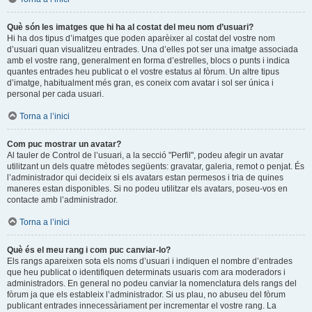
Què són les imatges que hi ha al costat del meu nom d’usuari?
Hi ha dos tipus d’imatges que poden aparèixer al costat del vostre nom
d’usuari quan visualitzeu entrades. Una d’elles pot ser una imatge associada
amb el vostre rang, generalment en forma d’estrelles, blocs o punts i indica
quantes entrades heu publicat o el vostre estatus al fòrum. Un altre tipus
d’imatge, habitualment més gran, es coneix com avatar i sol ser única i
personal per cada usuari.
Torna a l’inici
Com puc mostrar un avatar?
Al tauler de Control de l’usuari, a la secció "Perfil", podeu afegir un avatar
utilitzant un dels quatre mètodes següents: gravatar, galeria, remot o penjat. És
l’administrador qui decideix si els avatars estan permesos i tria de quines
maneres estan disponibles. Si no podeu utilitzar els avatars, poseu-vos en
contacte amb l’administrador.
Torna a l’inici
Què és el meu rang i com puc canviar-lo?
Els rangs apareixen sota els noms d’usuari i indiquen el nombre d’entrades
que heu publicat o identifiquen determinats usuaris com ara moderadors i
administradors. En general no podeu canviar la nomenclatura dels rangs del
fòrum ja que els estableix l’administrador. Si us plau, no abuseu del fòrum
publicant entrades innecessàriament per incrementar el vostre rang. La