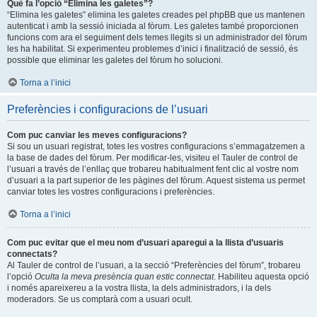
Què fa l’opció “Elimina les galetes”?
“Elimina les galetes” elimina les galetes creades pel phpBB que us mantenen
autenticat i amb la sessió iniciada al fòrum. Les galetes també proporcionen
funcions com ara el seguiment dels temes llegits si un administrador del fòrum
les ha habilitat. Si experimenteu problemes d’inici i finalització de sessió, és
possible que eliminar les galetes del fòrum ho solucioni.
Torna a l’inici
Preferències i configuracions de l’usuari
Com puc canviar les meves configuracions?
Si sou un usuari registrat, totes les vostres configuracions s’emmagatzemen a
la base de dades del fòrum. Per modificar-les, visiteu el Tauler de control de
l’usuari a través de l’enllaç que trobareu habitualment fent clic al vostre nom
d’usuari a la part superior de les pàgines del fòrum. Aquest sistema us permet
canviar totes les vostres configuracions i preferències.
Torna a l’inici
Com puc evitar que el meu nom d’usuari aparegui a la llista d’usuaris
connectats?
Al Tauler de control de l’usuari, a la secció “Preferències del fòrum”, trobareu
l’opció
Oculta la meva presència quan estic connectat
. Habiliteu aquesta opció
i només apareixereu a la vostra llista, la dels administradors, i la dels
moderadors. Se us comptarà com a usuari ocult.