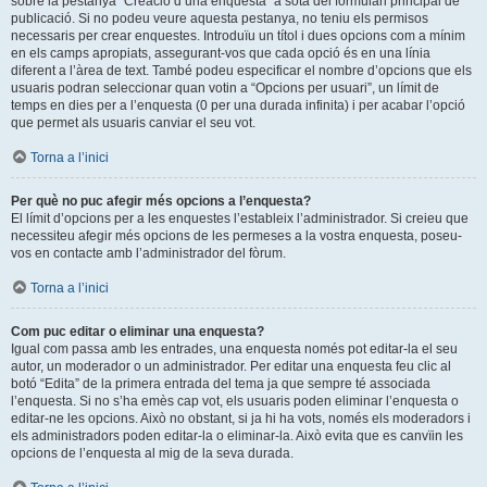
sobre la pestanya “Creació d’una enquesta” a sota del formulari principal de
publicació. Si no podeu veure aquesta pestanya, no teniu els permisos
necessaris per crear enquestes. Introduïu un títol i dues opcions com a mínim
en els camps apropiats, assegurant-vos que cada opció és en una línia
diferent a l’àrea de text. També podeu especificar el nombre d’opcions que els
usuaris podran seleccionar quan votin a “Opcions per usuari”, un límit de
temps en dies per a l’enquesta (0 per una durada infinita) i per acabar l’opció
que permet als usuaris canviar el seu vot.
Torna a l’inici
Per què no puc afegir més opcions a l’enquesta?
El límit d’opcions per a les enquestes l’estableix l’administrador. Si creieu que
necessiteu afegir més opcions de les permeses a la vostra enquesta, poseu-
vos en contacte amb l’administrador del fòrum.
Torna a l’inici
Com puc editar o eliminar una enquesta?
Igual com passa amb les entrades, una enquesta només pot editar-la el seu
autor, un moderador o un administrador. Per editar una enquesta feu clic al
botó “Edita” de la primera entrada del tema ja que sempre té associada
l’enquesta. Si no s’ha emès cap vot, els usuaris poden eliminar l’enquesta o
editar-ne les opcions. Això no obstant, si ja hi ha vots, només els moderadors i
els administradors poden editar-la o eliminar-la. Això evita que es canvïin les
opcions de l’enquesta al mig de la seva durada.