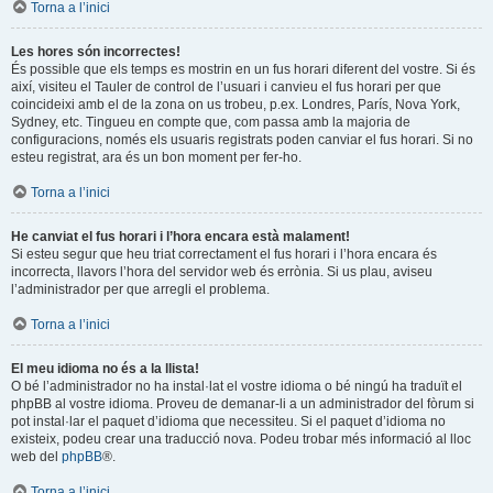
Torna a l’inici
Les hores són incorrectes!
És possible que els temps es mostrin en un fus horari diferent del vostre. Si és
així, visiteu el Tauler de control de l’usuari i canvieu el fus horari per que
coincideixi amb el de la zona on us trobeu, p.ex. Londres, París, Nova York,
Sydney, etc. Tingueu en compte que, com passa amb la majoria de
configuracions, només els usuaris registrats poden canviar el fus horari. Si no
esteu registrat, ara és un bon moment per fer-ho.
Torna a l’inici
He canviat el fus horari i l’hora encara està malament!
Si esteu segur que heu triat correctament el fus horari i l’hora encara és
incorrecta, llavors l’hora del servidor web és errònia. Si us plau, aviseu
l’administrador per que arregli el problema.
Torna a l’inici
El meu idioma no és a la llista!
O bé l’administrador no ha instal·lat el vostre idioma o bé ningú ha traduït el
phpBB al vostre idioma. Proveu de demanar-li a un administrador del fòrum si
pot instal·lar el paquet d’idioma que necessiteu. Si el paquet d’idioma no
existeix, podeu crear una traducció nova. Podeu trobar més informació al lloc
web del
phpBB
®.
Torna a l’inici