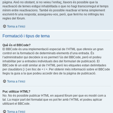
pàgina. Això no obstant, si no veieu l’enllaç, llavors és possible que la
reactivació de temes estigui inhabilitada o que no hagi transcorregut el temps
mínim entre reactivacions. També és possible reactivar el tema simplement
escrivint-hi una resposta; assegureu-vos, però, que fent-ho no infringiu les
regles del fòrum.
Torna a l’inici
Formatació i tipus de tema
Què és el BBCode?
El BBCode és una implementació especial de l’HTML que ofereix un gran
control en la formatació de determinats elements d’una entrada. És
l’administrador qui decideix si es permet l’ús del BBCode, però el podeu
inhabilitar per a entrades individuals des del formulari de publicació. El
BBCode té un estil similar al de l’HTML però les etiquetes estan delimitades
per claudàtors [ i ] en lloc de < i >. Per obtenir més informació sobre el BBCode
llegiu la guia a la que podeu accedir des de la pàgina de publicació.
Torna a l’inici
Puc utilitzar HTML?
No. No és possible publicar HTML en aquest fòrum per que es mostri com a
tal. La major part del formatat que es pot fer amb l’HTML el podeu aplicar
utilitzant el BBCode.
Torna a l’inici