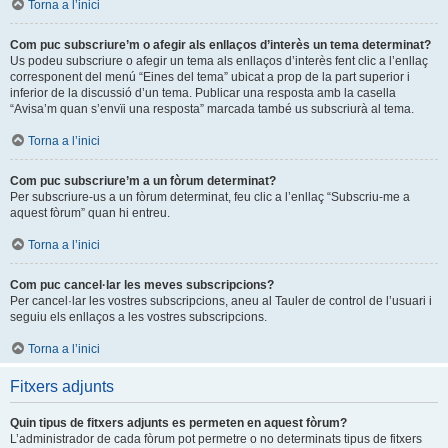
Torna a l’inici
Com puc subscriure’m o afegir als enllaços d’interès un tema determinat?
Us podeu subscriure o afegir un tema als enllaços d’interès fent clic a l’enllaç
corresponent del menú “Eines del tema” ubicat a prop de la part superior i
inferior de la discussió d’un tema. Publicar una resposta amb la casella
“Avisa’m quan s’envïi una resposta” marcada també us subscriurà al tema.
Torna a l’inici
Com puc subscriure’m a un fòrum determinat?
Per subscriure-us a un fòrum determinat, feu clic a l’enllaç “Subscriu-me a
aquest fòrum” quan hi entreu.
Torna a l’inici
Com puc cancel·lar les meves subscripcions?
Per cancel·lar les vostres subscripcions, aneu al Tauler de control de l’usuari i
seguiu els enllaços a les vostres subscripcions.
Torna a l’inici
Fitxers adjunts
Quin tipus de fitxers adjunts es permeten en aquest fòrum?
L’administrador de cada fòrum pot permetre o no determinats tipus de fitxers