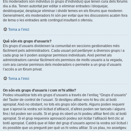
Els moderadors són individus (o grups d’individus) que tenen cura dels fòrums
dia a dia. Tenen autoritat per editar o eliminar entrades i bloquejar,
desbloquejar, desplaçar eliminar i dividir temes en els fòrums que moderen.
Generalment, els moderadors hi són per evitar que les discussions acabin fora
de tema o les entrades amb contingut insultant o ofensiu.
Torna a l’inici
Què són els grups d’usuaris?
Els grups d’usuaris divideixen la comunitat en seccions gestionables més
fàcilment pels administradors. Cada usuari pot pertànyer a diversos grups i a
cada grup se li poden assignar permisos individuals. Això permet als
administradors canviar fàcilment els permisos de molts usuaris a la vegada,
com ara canviar permisos dels moderadors o permetre a un grup d’usuaris
l’accés a un fòrum privat.
Torna a l’inici
On són els grups d’usuaris i com m’hi afilio?
Podeu visualitzar tots els grups d’usuaris a través de l’enllaç “Grups d’usuaris”
del Tauler de control de l’usuari. Si desitgeu afiliar-vos-hi feu clic al botó
apropiat. Això no obstant, no tots els grups són oberts. Alguns poden requerir
que s’aprovi la vostra sol·licitud d’afiliació, d’altres poden ser tancats i alguns
fins i tot poden ser ocults. Si el grup és obert us hi podeu afiliar fent clic al botó
apropiat. Si el grup requereix aprovació podeu sol·licitar l’afiliació fent clic al
botó apropiat. Caldrà que el líder del grup d’usuaris aprovi la vostra sol·licitud i
és possible que us pregunti per què us hi voleu afiliar. Si us plau, no assetgeu