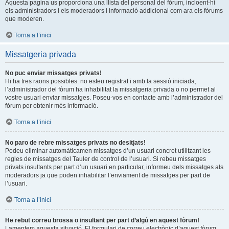
Aquesta pàgina us proporciona una llista del personal del fòrum, incloent-hi
els administradors i els moderadors i informació addicional com ara els fòrums
que moderen.
Torna a l’inici
Missatgeria privada
No puc enviar missatges privats!
Hi ha tres raons possibles: no esteu registrat i amb la sessió iniciada,
l’administrador del fòrum ha inhabilitat la missatgeria privada o no permet al
vostre usuari enviar missatges. Poseu-vos en contacte amb l’administrador del
fòrum per obtenir més informació.
Torna a l’inici
No paro de rebre missatges privats no desitjats!
Podeu eliminar automàticamen missatges d’un usuari concret utilitzant les
regles de missatges del Tauler de control de l’usuari. Si rebeu missatges
privats insultants per part d’un usuari en particular, informeu dels missatges als
moderadors ja que poden inhabilitar l’enviament de missatges per part de
l’usuari.
Torna a l’inici
He rebut correu brossa o insultant per part d’algú en aquest fòrum!
Lamentem aquesta situació. El formulari de correu electrònic d’aquest fòrum