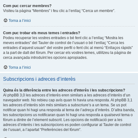
Com puc cercar membres?
Visiteu la pàgina “Membres” i feu clic a l’enllaç “Cerca un membre”.
Torna a l’inici
Com puc trobar els meus temes i entrades?
Podeu recuperar les vostres entrades o bé fent clic a l’enllaç “Mostra les
meves entrades” del Tauler de control de l’usuari o bé l’enllaç “Cerca les
entrades d’aquest usuari” del vostre perfil o fent clic al menú “Enllaços ràpids”
a la part de dalt del fòrum. Per cercar els vostres temes, utilitzeu la pàgina de
cerca avançada introduïnt les opcions apropiades.
Torna a l’inici
Subscripcions i adreces d’interès
Quina és la diferència entre les adreces d’interès i les subscripcions?
Al phpBB 3,0 les adreces d’interès eren similars a les adreces d’interès d’un
navegador web. No rebieu cap avís quan hi havia una resposta. Al phpBB 3,1
les adreces d’interès són més similars a subscriure’s a un tema. Se us pot
notificar quan hi hagi una resposta al tema de l’adreça d’interès. D’altra banda,
les subscripcions us notificaran quan hi hagi una resposta a qualsevol tema o
fòrum a dintre de l’element subscrit. Les opcions de notificació per a les
adreces d’interès i les subscripcions es poden configurar al Tauler de control
de l’usuari, a l’apartat “Preferències del fòrum”.