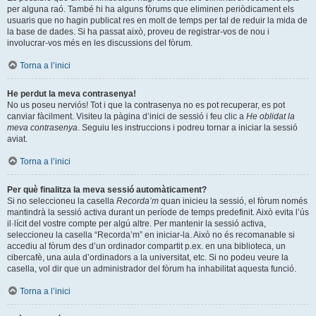
per alguna raó. També hi ha alguns fòrums que eliminen periòdicament els
usuaris que no hagin publicat res en molt de temps per tal de reduir la mida de
la base de dades. Si ha passat això, proveu de registrar-vos de nou i
involucrar-vos més en les discussions del fòrum.
Torna a l’inici
He perdut la meva contrasenya!
No us poseu nerviós! Tot i que la contrasenya no es pot recuperar, es pot
canviar fàcilment. Visiteu la pàgina d’inici de sessió i feu clic a
He oblidat la
meva contrasenya
. Seguiu les instruccions i podreu tornar a iniciar la sessió
aviat.
Torna a l’inici
Per què finalitza la meva sessió automàticament?
Si no seleccioneu la casella
Recorda’m
quan inicieu la sessió, el fòrum només
mantindrà la sessió activa durant un període de temps predefinit. Això evita l’ús
il·lícit del vostre compte per algú altre. Per mantenir la sessió activa,
seleccioneu la casella “Recorda’m” en iniciar-la. Això no és recomanable si
accediu al fòrum des d’un ordinador compartit p.ex. en una biblioteca, un
cibercafè, una aula d’ordinadors a la universitat, etc. Si no podeu veure la
casella, vol dir que un administrador del fòrum ha inhabilitat aquesta funció.
Torna a l’inici