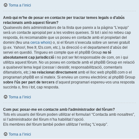
Torna a l’inici
Amb qui m’he de posar en contacte per tractar temes legals o d’abús
relacionats amb aquest fòrum?
Qualsevols dels administradors de la llista que pareix a la pàgina “L’equip”
serà un contacte apropiat per a les vostres queixes. Si tot i així no rebeu cap
resposta, és recomanable que us poseu en contacte amb el propietari del
domini (feu una
cerca whois
) o, si el fòrum s’executa sobre un servei gratuït
(p.ex. Yahoo!, free.fr, f2s.com, etc.), la direcció o el departament d’abús del
servei en questió. Tingueu en compte que el phpBB Group
no té
absolutament cap jurisdicció
i no pot ser fet responsable de com, on i qui
utilitza aquest fòrum. No us poseu en contacte amb el phpBB Group en relació
a qualsevol tema legal (cessar i desistir, responsabilització, comentaris
difamatoris, etc.)
no relacionat directament
amb el lloc web phpBB.com o el
programari phpBB en sí mateix. Si envieu un correu electrònic al phpBB Group
sobre l’ús per part de tercers
d’aquest programari espereu-vos una resposta
succinta o, fins i tot, cap resposta.
Torna a l’inici
Com puc posar-me en contacte amb l’administrador del fòrum?
Tots els usuaris del fòrum poden utilitzar el formulari “Contacta amb nosaltres”,
si l’administrador del fòrum n’ha habilitat l’opció.
Els membres del fòrum també poden utilitzar l’enllaç “L’equip”.
Torna a l’inici