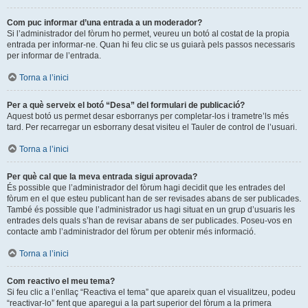
Com puc informar d’una entrada a un moderador?
Si l’administrador del fòrum ho permet, veureu un botó al costat de la propia
entrada per informar-ne. Quan hi feu clic se us guiarà pels passos necessaris
per informar de l’entrada.
Torna a l’inici
Per a què serveix el botó “Desa” del formulari de publicació?
Aquest botó us permet desar esborranys per completar-los i trametre’ls més
tard. Per recarregar un esborrany desat visiteu el Tauler de control de l’usuari.
Torna a l’inici
Per què cal que la meva entrada sigui aprovada?
És possible que l’administrador del fòrum hagi decidit que les entrades del
fòrum en el que esteu publicant han de ser revisades abans de ser publicades.
També és possible que l’administrador us hagi situat en un grup d’usuaris les
entrades dels quals s’han de revisar abans de ser publicades. Poseu-vos en
contacte amb l’administrador del fòrum per obtenir més informació.
Torna a l’inici
Com reactivo el meu tema?
Si feu clic a l’enllaç “Reactiva el tema” que apareix quan el visualitzeu, podeu
“reactivar-lo” fent que aparegui a la part superior del fòrum a la primera