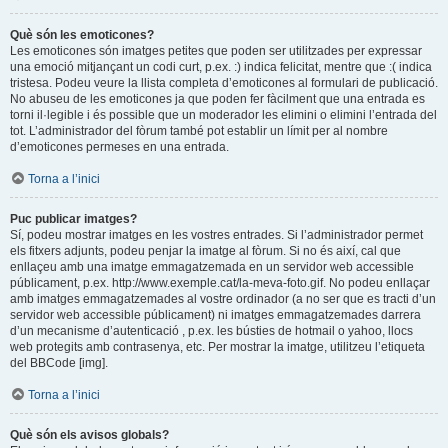
Què són les emoticones?
Les emoticones són imatges petites que poden ser utilitzades per expressar
una emoció mitjançant un codi curt, p.ex. :) indica felicitat, mentre que :( indica
tristesa. Podeu veure la llista completa d’emoticones al formulari de publicació.
No abuseu de les emoticones ja que poden fer fàcilment que una entrada es
torni il·legible i és possible que un moderador les elimini o elimini l’entrada del
tot. L’administrador del fòrum també pot establir un límit per al nombre
d’emoticones permeses en una entrada.
Torna a l’inici
Puc publicar imatges?
Sí, podeu mostrar imatges en les vostres entrades. Si l’administrador permet
els fitxers adjunts, podeu penjar la imatge al fòrum. Si no és així, cal que
enllaçeu amb una imatge emmagatzemada en un servidor web accessible
públicament, p.ex. http://www.exemple.cat/la-meva-foto.gif. No podeu enllaçar
amb imatges emmagatzemades al vostre ordinador (a no ser que es tracti d’un
servidor web accessible públicament) ni imatges emmagatzemades darrera
d’un mecanisme d’autenticació , p.ex. les bústies de hotmail o yahoo, llocs
web protegits amb contrasenya, etc. Per mostrar la imatge, utilitzeu l’etiqueta
del BBCode [img].
Torna a l’inici
Què són els avisos globals?