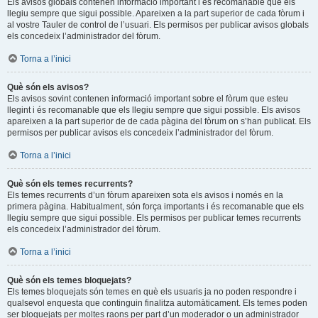
Els avisos globals contenen informació important i és recomanable que els
llegiu sempre que sigui possible. Apareixen a la part superior de cada fòrum i
al vostre Tauler de control de l’usuari. Els permisos per publicar avisos globals
els concedeix l’administrador del fòrum.
Torna a l’inici
Què són els avisos?
Els avisos sovint contenen informació important sobre el fòrum que esteu
llegint i és recomanable que els llegiu sempre que sigui possible. Els avisos
apareixen a la part superior de de cada pàgina del fòrum on s’han publicat. Els
permisos per publicar avisos els concedeix l’administrador del fòrum.
Torna a l’inici
Què són els temes recurrents?
Els temes recurrents d’un fòrum apareixen sota els avisos i només en la
primera pàgina. Habitualment, són força importants i és recomanable que els
llegiu sempre que sigui possible. Els permisos per publicar temes recurrents
els concedeix l’administrador del fòrum.
Torna a l’inici
Què són els temes bloquejats?
Els temes bloquejats són temes en què els usuaris ja no poden respondre i
qualsevol enquesta que continguin finalitza automàticament. Els temes poden
ser bloquejats per moltes raons per part d’un moderador o un administrador