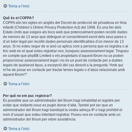
Torna a l’inici
Què és el COPPA?
COPPA són les sigles en anglès del Decret de protecció de privadesa en línia
infantil (Children’s Online Privacy Protection Act) del 1998. És una llei dels
Estats Units que exigeix als llocs web que potencialment poden recollir dades
de menors de 13 anys que obtinguin el consentiment escrit dels seus pares o
d’un tutor legal per recollir dades personals identificables d’un menor de 13
anys. Si no esteu segur de si això us aplica com a persona que es registra o al
lloc web en el qual voleu registrar-vos, busqueu assessorament legal. Tingueu
en compte que phpBB Limited o els propietaris d’aquest fòrum no us poden
proporcionar assessorament legal i no és un punt de contacte per a dubtes
legals de qualsevol tipus, a excepció del cas descrit a la pregunta “Amb qui
m’he de posar en contacte per tractar temes legals o d’abús relacionats amb
aquest fòrum?”.
Torna a l’inici
Per què no em puc registrar?
És possible que un administrador del fòrum hagi inhabilitat el registre per
evitar que visitants nous es pugin donar d’alta. També pot ser que un
administrador del fòrum hagi bandejat la vostra adreça IP o hagi prohibit el
nom d’usuari que esteu intentant registrar. Poseu-vos en contacte amb un
administrador del fòrum per rebre assistència.
Torna a l’inici