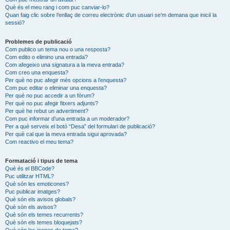
Què és el meu rang i com puc canviar-lo?
Quan faig clic sobre l’enllaç de correu electrònic d’un usuari se’m demana que iniciï la
sessió?
Problemes de publicació
Com publico un tema nou o una resposta?
Com edito o elimino una entrada?
Com afegeixo una signatura a la meva entrada?
Com creo una enquesta?
Per què no puc afegir més opcions a l’enquesta?
Com puc editar o eliminar una enquesta?
Per què no puc accedir a un fòrum?
Per què no puc afegir fitxers adjunts?
Per què he rebut un advertiment?
Com puc informar d’una entrada a un moderador?
Per a què serveix el botó “Desa” del formulari de publicació?
Per què cal que la meva entrada sigui aprovada?
Com reactivo el meu tema?
Formatació i tipus de tema
Què és el BBCode?
Puc utilitzar HTML?
Què són les emoticones?
Puc publicar imatges?
Què són els avisos globals?
Què són els avisos?
Què són els temes recurrents?
Què són els temes bloquejats?
Què són les icones de tema?