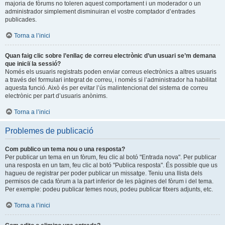
majoria de fòrums no toleren aquest comportament i un moderador o un
administrador simplement disminuiran el vostre comptador d’entrades
publicades.
Torna a l’inici
Quan faig clic sobre l’enllaç de correu electrònic d’un usuari se’m demana
que iniciï la sessió?
Només els usuaris registrats poden enviar correus electrònics a altres usuaris
a través del formulari integrat de correu, i només si l’administrador ha habilitat
aquesta funció. Això és per evitar l’ús malintencionat del sistema de correu
electrònic per part d’usuaris anònims.
Torna a l’inici
Problemes de publicació
Com publico un tema nou o una resposta?
Per publicar un tema en un fòrum, feu clic al botó "Entrada nova". Per publicar
una resposta en un tam, feu clic al botó "Publica resposta". És possible que us
hagueu de registrar per poder publicar un missatge. Teniu una llista dels
permisos de cada fòrum a la part inferior de les pàgines del fòrum i del tema.
Per exemple: podeu publicar temes nous, podeu publicar fitxers adjunts, etc.
Torna a l’inici