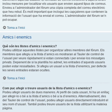
inclou mesures per localitzar els usuaris que envien aquest tipus de correus.
Envieu a l’administrador del fòrum una còpia completa del correu electrònic
que heu rebut. És molt important que inclogui les capçaleres que contenen la
informació de l’usuari que ha enviat el correu. L’administrador del fòrum se’n
pot ocupar.
Torna a l’inici
Amics i enemics
Què són les llistes d’amics i enemics?
Podeu utilitzar aquestes llistes per organitzar altres membres del fòrum. Els
membres que afegiu a la llista d’amics es mostraran al Tauler de control de
l’usuari per veure ràpidament si estan connectats i per enviar-los missatges
privats. Depenent de si la plantilla ho admet, les entrades d’aquests usuaris
poden estar ressaltades. Si afegiu un usuari a la llista d’enemics, per defecte
les seves entrades estaran ocultes.
Torna a l’inici
Com puc afegir o treure usuaris de la llista d’amics o enemics?
Podeu afegir usuaris de dues maneres. Al perfil de cada usuari, hi ha un enllaç
per afegir-lo o bé a la llista d’amics o bé a la d’enemics. Alternativament, des
del Tauler de control de l’usuari, podeu afegir usuaris directament introduïnt el
seu nom d’usuari. També podeu treure usuaris de la llista utilitzant la mateixa
pàgina.