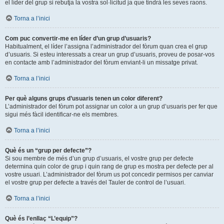
el líder del grup si rebutja la vostra sol·licitud ja que tindrà les seves raons.
Torna a l’inici
Com puc convertir-me en líder d’un grup d’usuaris?
Habitualment, el líder l’assigna l’administrador del fòrum quan crea el grup
d’usuaris. Si esteu interessats a crear un grup d’usuaris, proveu de posar-vos
en contacte amb l’administrador del fòrum enviant-li un missatge privat.
Torna a l’inici
Per què alguns grups d’usuaris tenen un color diferent?
L’administrador del fòrum pot assignar un color a un grup d’usuaris per fer que
sigui més fàcil identificar-ne els membres.
Torna a l’inici
Què és un “grup per defecte”?
Si sou membre de més d’un grup d’usuaris, el vostre grup per defecte
determina quin color de grup i quin rang de grup es mostra per defecte per al
vostre usuari. L’administrador del fòrum us pot concedir permisos per canviar
el vostre grup per defecte a través del Tauler de control de l’usuari.
Torna a l’inici
Què és l’enllaç “L’equip”?