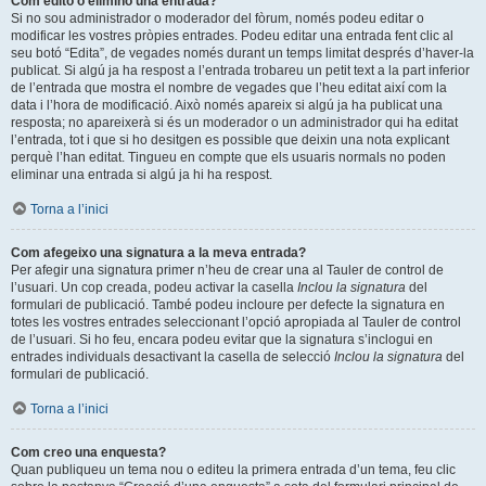
Com edito o elimino una entrada?
Si no sou administrador o moderador del fòrum, només podeu editar o
modificar les vostres pròpies entrades. Podeu editar una entrada fent clic al
seu botó “Edita”, de vegades només durant un temps limitat després d’haver-la
publicat. Si algú ja ha respost a l’entrada trobareu un petit text a la part inferior
de l’entrada que mostra el nombre de vegades que l’heu editat així com la
data i l’hora de modificació. Això només apareix si algú ja ha publicat una
resposta; no apareixerà si és un moderador o un administrador qui ha editat
l’entrada, tot i que si ho desitgen es possible que deixin una nota explicant
perquè l’han editat. Tingueu en compte que els usuaris normals no poden
eliminar una entrada si algú ja hi ha respost.
Torna a l’inici
Com afegeixo una signatura a la meva entrada?
Per afegir una signatura primer n’heu de crear una al Tauler de control de
l’usuari. Un cop creada, podeu activar la casella
Inclou la signatura
del
formulari de publicació. També podeu incloure per defecte la signatura en
totes les vostres entrades seleccionant l’opció apropiada al Tauler de control
de l’usuari. Si ho feu, encara podeu evitar que la signatura s’inclogui en
entrades individuals desactivant la casella de selecció
Inclou la signatura
del
formulari de publicació.
Torna a l’inici
Com creo una enquesta?
Quan publiqueu un tema nou o editeu la primera entrada d’un tema, feu clic