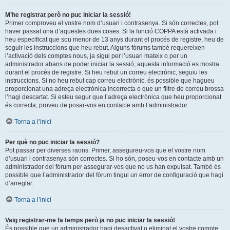
M’he registrat però no puc iniciar la sessió!
Primer comproveu el vostre nom d’usuari i contrasenya. Si són correctes, pot
haver passat una d’aquestes dues coses. Si la funció COPPA està activada i
heu especificat que sou menor de 13 anys durant el procés de registre, heu de
seguir les instruccions que heu rebut. Alguns fòrums també requereixen
l’activació dels comptes nous, ja sigui per l’usuari mateix o per un
administrador abans de poder iniciar la sessió; aquesta informació es mostra
durant el procés de registre. Si heu rebut un correu electrònic, seguiu les
instruccions. Si no heu rebut cap correu electrònic, és possible que hagueu
proporcionat una adreça electrònica incorrecta o que un filtre de correu brossa
l’hagi descartat. Si esteu segur que l’adreça electrònica que heu proporcionat
és correcta, proveu de posar-vos en contacte amb l’administrador.
Torna a l’inici
Per què no puc iniciar la sessió?
Pot passar per diverses raons. Primer, assegureu-vos que el vostre nom
d’usuari i contrasenya són correctes. Si ho són, poseu-vos en contacte amb un
administrador del fòrum per assegurar-vos que no us han expulsat. També és
possible que l’administrador del fòrum tingui un error de configuració que hagi
d’arreglar.
Torna a l’inici
Vaig registrar-me fa temps però ja no puc iniciar la sessió!
És possible que un administrador hagi desactivat o eliminat el vostre compte