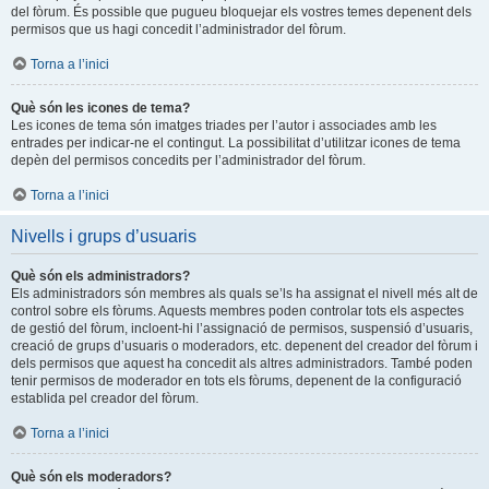
del fòrum. És possible que pugueu bloquejar els vostres temes depenent dels
permisos que us hagi concedit l’administrador del fòrum.
Torna a l’inici
Què són les icones de tema?
Les icones de tema són imatges triades per l’autor i associades amb les
entrades per indicar-ne el contingut. La possibilitat d’utilitzar icones de tema
depèn del permisos concedits per l’administrador del fòrum.
Torna a l’inici
Nivells i grups d’usuaris
Què són els administradors?
Els administradors són membres als quals se’ls ha assignat el nivell més alt de
control sobre els fòrums. Aquests membres poden controlar tots els aspectes
de gestió del fòrum, incloent-hi l’assignació de permisos, suspensió d’usuaris,
creació de grups d’usuaris o moderadors, etc. depenent del creador del fòrum i
dels permisos que aquest ha concedit als altres administradors. També poden
tenir permisos de moderador en tots els fòrums, depenent de la configuració
establida pel creador del fòrum.
Torna a l’inici
Què són els moderadors?