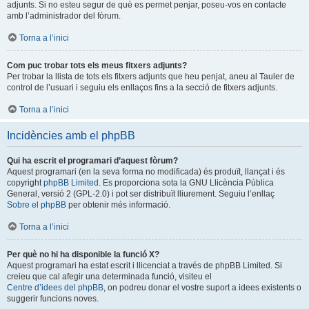
adjunts. Si no esteu segur de què es permet penjar, poseu-vos en contacte
amb l’administrador del fòrum.
Torna a l’inici
Com puc trobar tots els meus fitxers adjunts?
Per trobar la llista de tots els fitxers adjunts que heu penjat, aneu al Tauler de
control de l’usuari i seguiu els enllaços fins a la secció de fitxers adjunts.
Torna a l’inici
Incidències amb el phpBB
Qui ha escrit el programari d’aquest fòrum?
Aquest programari (en la seva forma no modificada) és produït, llançat i és
copyright
phpBB Limited
. Es proporciona sota la GNU Llicència Pública
General, versió 2 (GPL-2.0) i pot ser distribuït lliurement. Seguiu l’enllaç
Sobre el phpBB
per obtenir més informació.
Torna a l’inici
Per què no hi ha disponible la funció X?
Aquest programari ha estat escrit i llicenciat a través de phpBB Limited. Si
creieu que cal afegir una determinada funció, visiteu el
Centre d’idees del phpBB
, on podreu donar el vostre suport a idees existents o
suggerir funcions noves.