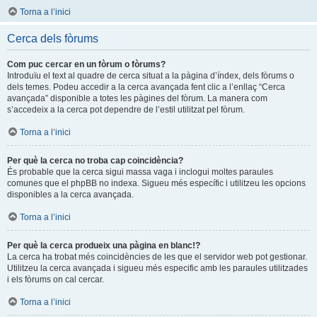
Torna a l’inici
Cerca dels fòrums
Com puc cercar en un fòrum o fòrums?
Introduïu el text al quadre de cerca situat a la pàgina d’índex, dels fòrums o
dels temes. Podeu accedir a la cerca avançada fent clic a l’enllaç “Cerca
avançada” disponible a totes les pàgines del fòrum. La manera com
s’accedeix a la cerca pot dependre de l’estil utilitzat pel fòrum.
Torna a l’inici
Per què la cerca no troba cap coincidència?
És probable que la cerca sigui massa vaga i inclogui moltes paraules
comunes que el phpBB no indexa. Sigueu més específic i utilitzeu les opcions
disponibles a la cerca avançada.
Torna a l’inici
Per què la cerca produeix una pàgina en blanc!?
La cerca ha trobat més coincidències de les que el servidor web pot gestionar.
Utilitzeu la cerca avançada i sigueu més especific amb les paraules utilitzades
i els fòrums on cal cercar.
Torna a l’inici