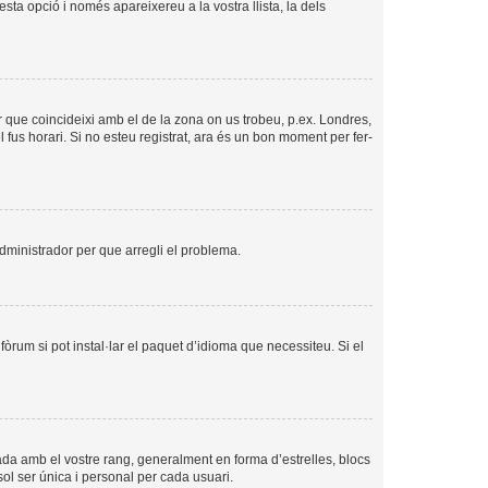
esta opció i només apareixereu a la vostra llista, la dels
per que coincideixi amb el de la zona on us trobeu, p.ex. Londres,
us horari. Si no esteu registrat, ara és un bon moment per fer-
’administrador per que arregli el problema.
òrum si pot instal·lar el paquet d’idioma que necessiteu. Si el
ada amb el vostre rang, generalment en forma d’estrelles, blocs
sol ser única i personal per cada usuari.