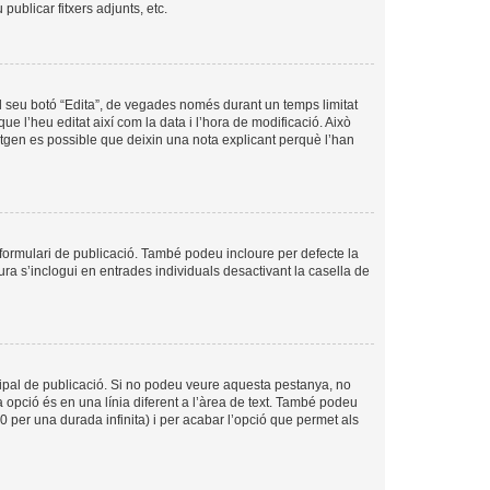
ublicar fitxers adjunts, etc.
l seu botó “Edita”, de vegades només durant un temps limitat
ue l’heu editat així com la data i l’hora de modificació. Això
sitgen es possible que deixin una nota explicant perquè l’han
formulari de publicació. També podeu incloure per defecte la
ura s’inclogui en entrades individuals desactivant la casella de
cipal de publicació. Si no podeu veure aquesta pestanya, no
 opció és en una línia diferent a l’àrea de text. També podeu
0 per una durada infinita) i per acabar l’opció que permet als