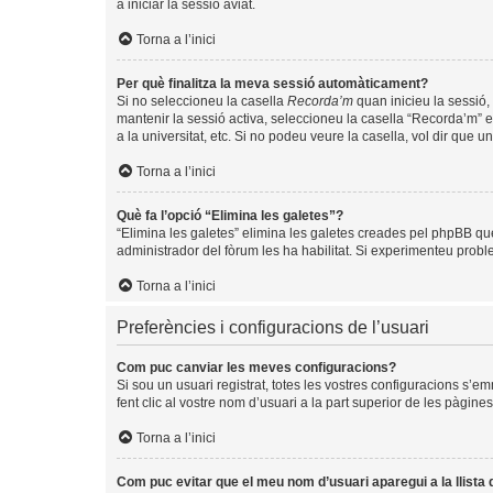
a iniciar la sessió aviat.
Torna a l’inici
Per què finalitza la meva sessió automàticament?
Si no seleccioneu la casella
Recorda’m
quan inicieu la sessió, 
mantenir la sessió activa, seleccioneu la casella “Recorda’m” e
a la universitat, etc. Si no podeu veure la casella, vol dir que 
Torna a l’inici
Què fa l’opció “Elimina les galetes”?
“Elimina les galetes” elimina les galetes creades pel phpBB qu
administrador del fòrum les ha habilitat. Si experimenteu problem
Torna a l’inici
Preferències i configuracions de l’usuari
Com puc canviar les meves configuracions?
Si sou un usuari registrat, totes les vostres configuracions s’e
fent clic al vostre nom d’usuari a la part superior de les pàgin
Torna a l’inici
Com puc evitar que el meu nom d’usuari aparegui a la llista