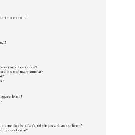
 d’amics o enemics?
?
anc!?
?
nterès i les subscripcions?
d’interès un tema determinat?
at?
ns?
en aquest fòrum?
s?
tar temes legals o d’abús relacionats amb aquest fòrum?
strador del fòrum?