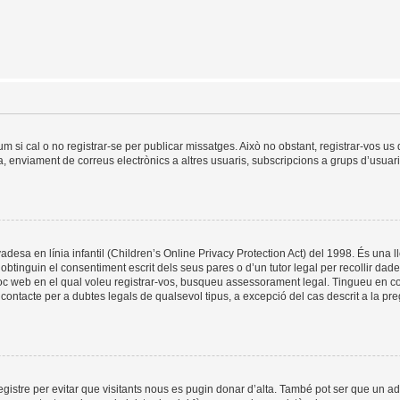
um si cal o no registrar-se per publicar missatges. Això no obstant, registrar-vos u
da, enviament de correus electrònics a altres usuaris, subscripcions a grups d’usuar
esa en línia infantil (Children’s Online Privacy Protection Act) del 1998. És una ll
tinguin el consentiment escrit dels seus pares o d’un tutor legal per recollir dad
lloc web en el qual voleu registrar-vos, busqueu assessorament legal. Tingueu en 
ontacte per a dubtes legals de qualsevol tipus, a excepció del cas descrit a la pr
registre per evitar que visitants nous es pugin donar d’alta. També pot ser que un a