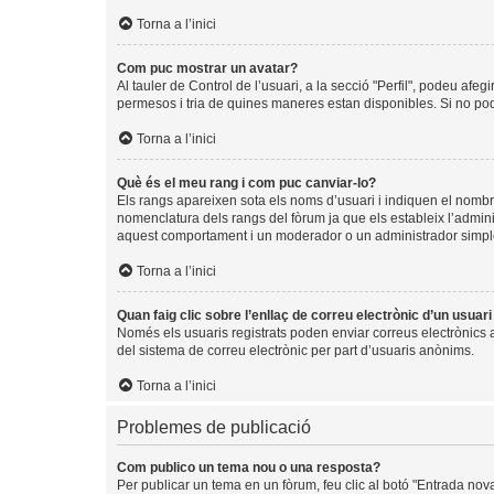
Torna a l’inici
Com puc mostrar un avatar?
Al tauler de Control de l’usuari, a la secció "Perfil", podeu afeg
permesos i tria de quines maneres estan disponibles. Si no pode
Torna a l’inici
Què és el meu rang i com puc canviar-lo?
Els rangs apareixen sota els noms d’usuari i indiquen el nomb
nomenclatura dels rangs del fòrum ja que els estableix l’admin
aquest comportament i un moderador o un administrador simpl
Torna a l’inici
Quan faig clic sobre l’enllaç de correu electrònic d’un usuar
Només els usuaris registrats poden enviar correus electrònics a a
del sistema de correu electrònic per part d’usuaris anònims.
Torna a l’inici
Problemes de publicació
Com publico un tema nou o una resposta?
Per publicar un tema en un fòrum, feu clic al botó "Entrada nov