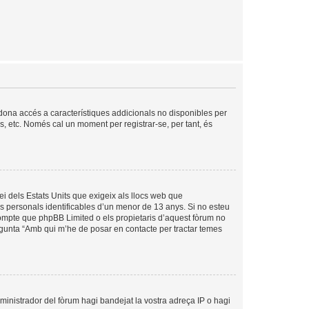
s dona accés a característiques addicionals no disponibles per
is, etc. Només cal un moment per registrar-se, per tant, és
ei dels Estats Units que exigeix als llocs web que
es personals identificables d’un menor de 13 anys. Si no esteu
compte que phpBB Limited o els propietaris d’aquest fòrum no
egunta “Amb qui m’he de posar en contacte per tractar temes
dministrador del fòrum hagi bandejat la vostra adreça IP o hagi