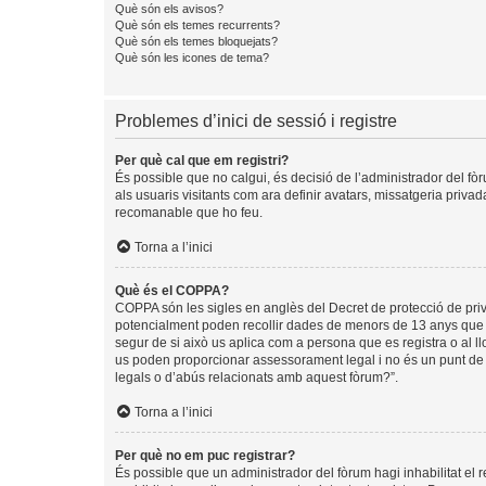
Què són els avisos?
Què són els temes recurrents?
Què són els temes bloquejats?
Què són les icones de tema?
Problemes d’inici de sessió i registre
Per què cal que em registri?
És possible que no calgui, és decisió de l’administrador del fòr
als usuaris visitants com ara definir avatars, missatgeria priva
recomanable que ho feu.
Torna a l’inici
Què és el COPPA?
COPPA són les sigles en anglès del Decret de protecció de privad
potencialment poden recollir dades de menors de 13 anys que ob
segur de si això us aplica com a persona que es registra o al 
us poden proporcionar assessorament legal i no és un punt de c
legals o d’abús relacionats amb aquest fòrum?”.
Torna a l’inici
Per què no em puc registrar?
És possible que un administrador del fòrum hagi inhabilitat el 