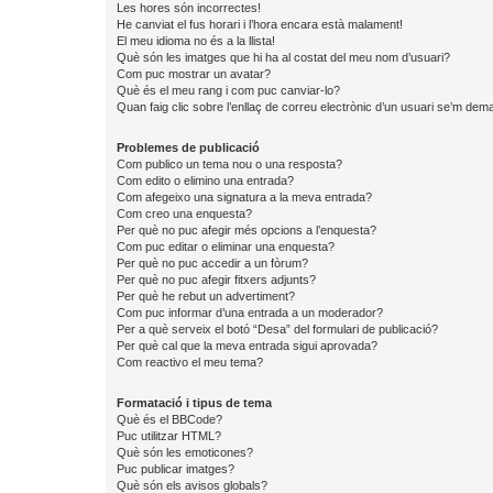
Les hores són incorrectes!
He canviat el fus horari i l’hora encara està malament!
El meu idioma no és a la llista!
Què són les imatges que hi ha al costat del meu nom d’usuari?
Com puc mostrar un avatar?
Què és el meu rang i com puc canviar-lo?
Quan faig clic sobre l’enllaç de correu electrònic d’un usuari se’m dema
Problemes de publicació
Com publico un tema nou o una resposta?
Com edito o elimino una entrada?
Com afegeixo una signatura a la meva entrada?
Com creo una enquesta?
Per què no puc afegir més opcions a l’enquesta?
Com puc editar o eliminar una enquesta?
Per què no puc accedir a un fòrum?
Per què no puc afegir fitxers adjunts?
Per què he rebut un advertiment?
Com puc informar d’una entrada a un moderador?
Per a què serveix el botó “Desa” del formulari de publicació?
Per què cal que la meva entrada sigui aprovada?
Com reactivo el meu tema?
Formatació i tipus de tema
Què és el BBCode?
Puc utilitzar HTML?
Què són les emoticones?
Puc publicar imatges?
Què són els avisos globals?