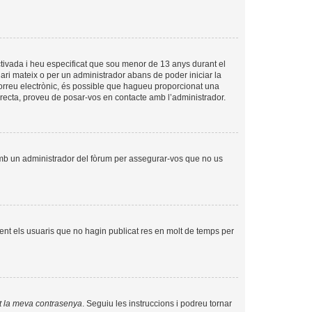
tivada i heu especificat que sou menor de 13 anys durant el
uari mateix o per un administrador abans de poder iniciar la
 correu electrònic, és possible que hagueu proporcionat una
orrecta, proveu de posar-vos en contacte amb l’administrador.
amb un administrador del fòrum per assegurar-vos que no us
nt els usuaris que no hagin publicat res en molt de temps per
t la meva contrasenya
. Seguiu les instruccions i podreu tornar