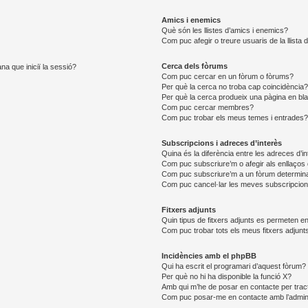
Amics i enemics
Què són les llistes d’amics i enemics?
Com puc afegir o treure usuaris de la llista
Cerca dels fòrums
na que iniciï la sessió?
Com puc cercar en un fòrum o fòrums?
Per què la cerca no troba cap coincidència
Per què la cerca produeix una pàgina en bl
Com puc cercar membres?
Com puc trobar els meus temes i entrades
Subscripcions i adreces d’interès
Quina és la diferència entre les adreces d’i
Com puc subscriure’m o afegir als enllaços 
Com puc subscriure’m a un fòrum determin
Com puc cancel·lar les meves subscripcio
Fitxers adjunts
Quin tipus de fitxers adjunts es permeten 
Com puc trobar tots els meus fitxers adjunt
Incidències amb el phpBB
Qui ha escrit el programari d’aquest fòrum?
Per què no hi ha disponible la funció X?
Amb qui m’he de posar en contacte per trac
Com puc posar-me en contacte amb l’admini