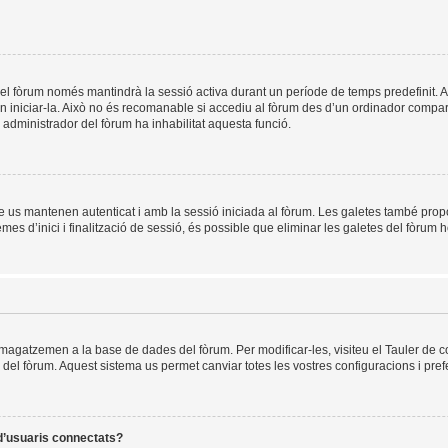
el fòrum només mantindrà la sessió activa durant un període de temps predefinit. Això 
n iniciar-la. Això no és recomanable si accediu al fòrum des d’un ordinador compart
un administrador del fòrum ha inhabilitat aquesta funció.
e us mantenen autenticat i amb la sessió iniciada al fòrum. Les galetes també prop
es d’inici i finalització de sessió, és possible que eliminar les galetes del fòrum h
mmagatzemen a la base de dades del fòrum. Per modificar-les, visiteu el Tauler de co
es del fòrum. Aquest sistema us permet canviar totes les vostres configuracions i pref
 d’usuaris connectats?