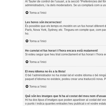
Al Tauler de control de l’usuari, a la secció “Preferències del f
administradors, i la dels moderadors. Se us comptarà com a usu
Torna a l’inici
Les hores són incorrectes!
És possible que els temps es mostrin en un fus horari diferent de
París, Nova York, Sydney, etc. Tingueu en compte que, com pass
ho.
Torna a l’inici
He canviat el fus horari i l’hora encara està malament!
Si esteu segur que heu triat correctament el fus horari i l’hora 
Torna a l’inici
El meu idioma no és a la llista!
O bé l’administrador no ha instal·lat el vostre idioma o bé ning
paquet d’idioma no existeix, podeu crear una traducció nova. 
Torna a l’inici
Què són les imatges que hi ha al costat del meu nom d’usua
Hi ha dos tipus d’imatges que poden aparèixer al costat del vo
o punts i indica quantes entrades heu publicat o el vostre estat