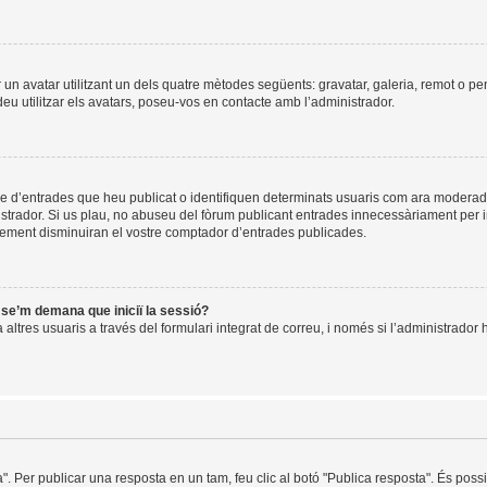
ir un avatar utilitzant un dels quatre mètodes següents: gravatar, galeria, remot o pe
u utilitzar els avatars, poseu-vos en contacte amb l’administrador.
re d’entrades que heu publicat o identifiquen determinats usuaris com ara moderad
istrador. Si us plau, no abuseu del fòrum publicant entrades innecessàriament per 
ement disminuiran el vostre comptador d’entrades publicades.
i se’m demana que iniciï la sessió?
ltres usuaris a través del formulari integrat de correu, i només si l’administrador h
a". Per publicar una resposta en un tam, feu clic al botó "Publica resposta". És pos