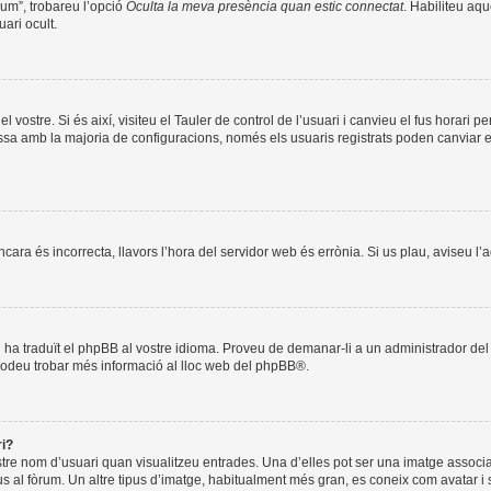
òrum”, trobareu l’opció
Oculta la meva presència quan estic connectat
. Habiliteu aqu
ari ocult.
l vostre. Si és així, visiteu el Tauler de control de l’usuari i canvieu el fus horari 
a amb la majoria de configuracions, només els usuaris registrats poden canviar el f
encara és incorrecta, llavors l’hora del servidor web és errònia. Si us plau, aviseu l
ú ha traduït el phpBB al vostre idioma. Proveu de demanar-li a un administrador del f
Podeu trobar més informació al lloc web del
phpBB
®.
ri?
stre nom d’usuari quan visualitzeu entrades. Una d’elles pot ser una imatge associ
us al fòrum. Un altre tipus d’imatge, habitualment més gran, es coneix com avatar i 