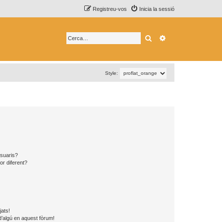
Registreu-vos
Inicia la sessió
Cerca
Cerca avançada
Style:
usuaris?
or diferent?
jats!
d’algú en aquest fòrum!