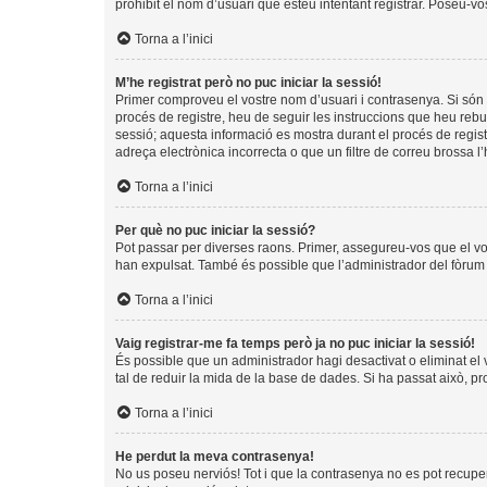
prohibit el nom d’usuari que esteu intentant registrar. Poseu-v
Torna a l’inici
M’he registrat però no puc iniciar la sessió!
Primer comproveu el vostre nom d’usuari i contrasenya. Si són 
procés de registre, heu de seguir les instruccions que heu rebu
sessió; aquesta informació es mostra durant el procés de regist
adreça electrònica incorrecta o que un filtre de correu brossa 
Torna a l’inici
Per què no puc iniciar la sessió?
Pot passar per diverses raons. Primer, assegureu-vos que el v
han expulsat. També és possible que l’administrador del fòrum t
Torna a l’inici
Vaig registrar-me fa temps però ja no puc iniciar la sessió!
És possible que un administrador hagi desactivat o eliminat e
tal de reduir la mida de la base de dades. Si ha passat això, p
Torna a l’inici
He perdut la meva contrasenya!
No us poseu nerviós! Tot i que la contrasenya no es pot recuperar