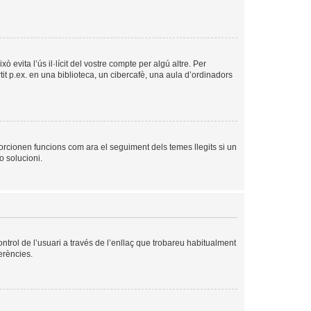
evita l’ús il·lícit del vostre compte per algú altre. Per
it p.ex. en una biblioteca, un cibercafè, una aula d’ordinadors
orcionen funcions com ara el seguiment dels temes llegits si un
o solucioni.
ntrol de l’usuari a través de l’enllaç que trobareu habitualment
erències.