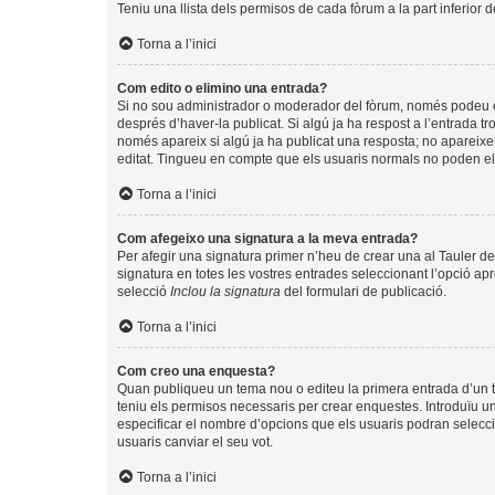
Teniu una llista dels permisos de cada fòrum a la part inferior 
Torna a l’inici
Com edito o elimino una entrada?
Si no sou administrador o moderador del fòrum, només podeu edi
després d’haver-la publicat. Si algú ja ha respost a l’entrada tr
només apareix si algú ja ha publicat una resposta; no apareixer
editat. Tingueu en compte que els usuaris normals no poden eli
Torna a l’inici
Com afegeixo una signatura a la meva entrada?
Per afegir una signatura primer n’heu de crear una al Tauler de
signatura en totes les vostres entrades seleccionant l’opció apr
selecció
Inclou la signatura
del formulari de publicació.
Torna a l’inici
Com creo una enquesta?
Quan publiqueu un tema nou o editeu la primera entrada d’un te
teniu els permisos necessaris per crear enquestes. Introduïu u
especificar el nombre d’opcions que els usuaris podran seleccio
usuaris canviar el seu vot.
Torna a l’inici