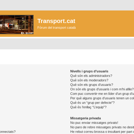
Transport.cat
Fòrum del transport català
Nivells i grups d’usuaris
Què són els administradors?
Què són els moderadors?
Què són els grups d’usuaris?
On són els grups d’usuaris i com m’hi afilio?
Com puc convertir-me en líder d’un grup d’
Per què alguns grups d’usuaris tenen un col
Què és un “grup per defecte”?
Què és l’enllaç “L’equip”?
Missatgeria privada
No puc enviar missatges privats!
No paro de rebre missatges privats no desit
connectats?
He rebut correu brossa o insultant per part 