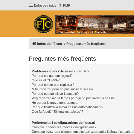
Enllaços ràpids
PMF
Índex del fòrum
Preguntes més freqüents
Preguntes més freqüents
Problemes d’inici de sessió i registre
Per què cal que em registri?
Què és el COPPA?
Per què no em puc registrar?
M’he registrat però no puc iniciar la sessió!
Per què no puc iniciar la sessió?
Vaig registrar-me fa temps però ja no puc iniciar la sessió!
He perdut la meva contrasenya!
Per què finalitza la meva sessió automàticament?
Què fa l’opció “Elimina les galetes”?
Preferències i configuracions de l’usuari
Com puc canviar les meves configuracions?
Com puc evitar que el meu nom d’usuari aparegui a la llista d’usuaris 