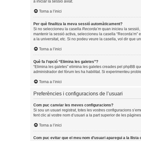
a iniciar la sessió aviat.
Torna a l’inici
Per què finalitza la meva sessió automàticament?
Si no seleccioneu la casella
Recorda’m
quan inicieu la sessió, 
mantenir la sessió activa, seleccioneu la casella “Recorda’m” e
a la universitat, etc. Si no podeu veure la casella, vol dir que 
Torna a l’inici
Què fa l’opció “Elimina les galetes”?
“Elimina les galetes” elimina les galetes creades pel phpBB qu
administrador del fòrum les ha habilitat. Si experimenteu problem
Torna a l’inici
Preferències i configuracions de l’usuari
Com puc canviar les meves configuracions?
Si sou un usuari registrat, totes les vostres configuracions s’e
fent clic al vostre nom d’usuari a la part superior de les pàgin
Torna a l’inici
Com puc evitar que el meu nom d’usuari aparegui a la llista