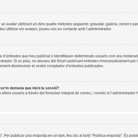
ir un avatar utilitzant un dels quatre mètodes següents: gravatar, galeria, remot o pe
u utilitzar els avatars, poseu-vos en contacte amb l’administrador.
re d’entrades que heu publicat o identifiquen determinats usuaris com ara moderad
istrador. Si us plau, no abuseu del fòrum publicant entrades innecessàriament per 
ement disminuiran el vostre comptador d’entrades publicades.
i se’m demana que iniciï la sessió?
ltres usuaris a través del formulari integrat de correu, i només si l’administrador h
a". Per publicar una resposta en un tam, feu clic al botó "Publica resposta". És pos