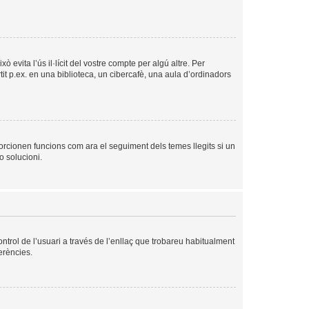
evita l’ús il·lícit del vostre compte per algú altre. Per
it p.ex. en una biblioteca, un cibercafè, una aula d’ordinadors
orcionen funcions com ara el seguiment dels temes llegits si un
o solucioni.
ntrol de l’usuari a través de l’enllaç que trobareu habitualment
erències.