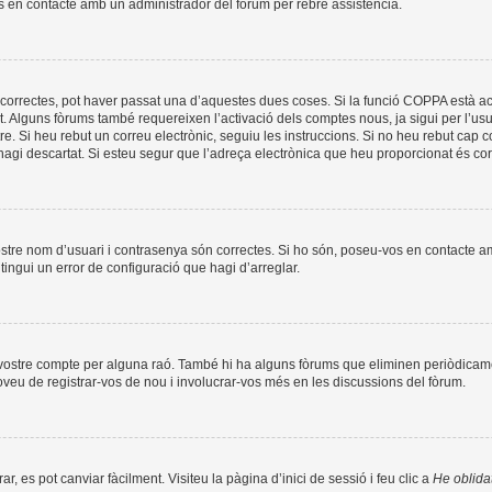
os en contacte amb un administrador del fòrum per rebre assistència.
correctes, pot haver passat una d’aquestes dues coses. Si la funció COPPA està ac
t. Alguns fòrums també requereixen l’activació dels comptes nous, ja sigui per l’us
re. Si heu rebut un correu electrònic, seguiu les instruccions. Si no heu rebut cap
l’hagi descartat. Si esteu segur que l’adreça electrònica que heu proporcionat és c
ostre nom d’usuari i contrasenya són correctes. Si ho són, poseu-vos en contacte 
ingui un error de configuració que hagi d’arreglar.
l vostre compte per alguna raó. També hi ha alguns fòrums que eliminen periòdicame
roveu de registrar-vos de nou i involucrar-vos més en les discussions del fòrum.
, es pot canviar fàcilment. Visiteu la pàgina d’inici de sessió i feu clic a
He oblida