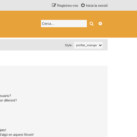
Registreu-vos
Inicia la sessió
Cerca
Cerca avançada
Style:
usuaris?
or diferent?
jats!
d’algú en aquest fòrum!