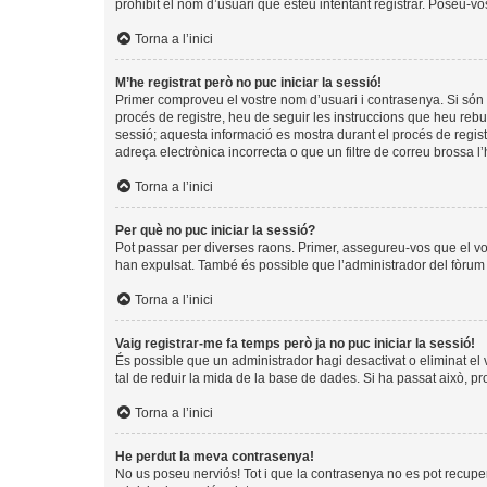
prohibit el nom d’usuari que esteu intentant registrar. Poseu-v
Torna a l’inici
M’he registrat però no puc iniciar la sessió!
Primer comproveu el vostre nom d’usuari i contrasenya. Si són 
procés de registre, heu de seguir les instruccions que heu rebu
sessió; aquesta informació es mostra durant el procés de regist
adreça electrònica incorrecta o que un filtre de correu brossa 
Torna a l’inici
Per què no puc iniciar la sessió?
Pot passar per diverses raons. Primer, assegureu-vos que el v
han expulsat. També és possible que l’administrador del fòrum t
Torna a l’inici
Vaig registrar-me fa temps però ja no puc iniciar la sessió!
És possible que un administrador hagi desactivat o eliminat e
tal de reduir la mida de la base de dades. Si ha passat això, p
Torna a l’inici
He perdut la meva contrasenya!
No us poseu nerviós! Tot i que la contrasenya no es pot recuperar