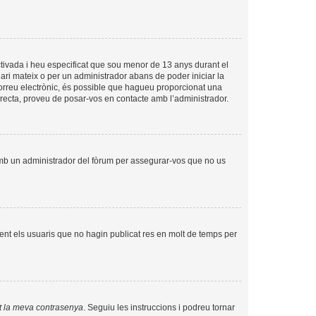
tivada i heu especificat que sou menor de 13 anys durant el
uari mateix o per un administrador abans de poder iniciar la
 correu electrònic, és possible que hagueu proporcionat una
orrecta, proveu de posar-vos en contacte amb l’administrador.
amb un administrador del fòrum per assegurar-vos que no us
nt els usuaris que no hagin publicat res en molt de temps per
t la meva contrasenya
. Seguiu les instruccions i podreu tornar