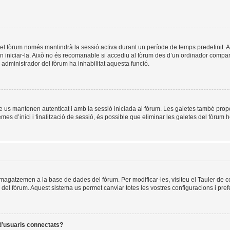
el fòrum només mantindrà la sessió activa durant un període de temps predefinit. Això 
n iniciar-la. Això no és recomanable si accediu al fòrum des d’un ordinador compart
un administrador del fòrum ha inhabilitat aquesta funció.
e us mantenen autenticat i amb la sessió iniciada al fòrum. Les galetes també prop
es d’inici i finalització de sessió, és possible que eliminar les galetes del fòrum h
mmagatzemen a la base de dades del fòrum. Per modificar-les, visiteu el Tauler de co
es del fòrum. Aquest sistema us permet canviar totes les vostres configuracions i pref
 d’usuaris connectats?