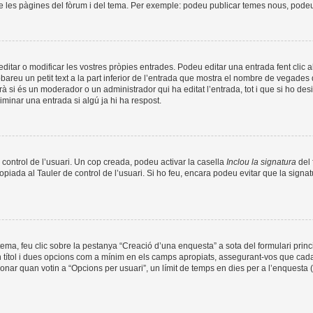
de les pàgines del fòrum i del tema. Per exemple: podeu publicar temes nous, podeu p
tar o modificar les vostres pròpies entrades. Podeu editar una entrada fent clic a
obareu un petit text a la part inferior de l’entrada que mostra el nombre de vegades q
à si és un moderador o un administrador qui ha editat l’entrada, tot i que si ho de
minar una entrada si algú ja hi ha respost.
 control de l’usuari. Un cop creada, podeu activar la casella
Inclou la signatura
del 
opiada al Tauler de control de l’usuari. Si ho feu, encara podeu evitar que la signat
ma, feu clic sobre la pestanya “Creació d’una enquesta” a sota del formulari prin
n títol i dues opcions com a mínim en els camps apropiats, assegurant-vos que cada
nar quan votin a “Opcions per usuari”, un límit de temps en dies per a l’enquesta (