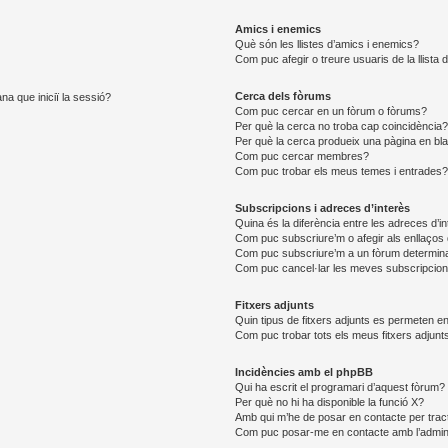
Amics i enemics
Què són les llistes d’amics i enemics?
Com puc afegir o treure usuaris de la llista
Cerca dels fòrums
na que iniciï la sessió?
Com puc cercar en un fòrum o fòrums?
Per què la cerca no troba cap coincidència
Per què la cerca produeix una pàgina en bl
Com puc cercar membres?
Com puc trobar els meus temes i entrades
Subscripcions i adreces d’interès
Quina és la diferència entre les adreces d’i
Com puc subscriure’m o afegir als enllaços 
Com puc subscriure’m a un fòrum determin
Com puc cancel·lar les meves subscripcio
Fitxers adjunts
Quin tipus de fitxers adjunts es permeten 
Com puc trobar tots els meus fitxers adjunt
Incidències amb el phpBB
Qui ha escrit el programari d’aquest fòrum?
Per què no hi ha disponible la funció X?
Amb qui m’he de posar en contacte per trac
Com puc posar-me en contacte amb l’admini