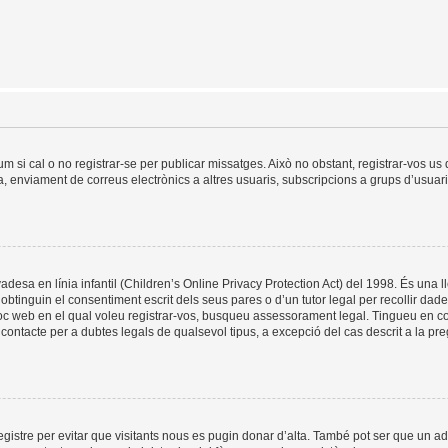
um si cal o no registrar-se per publicar missatges. Això no obstant, registrar-vos u
da, enviament de correus electrònics a altres usuaris, subscripcions a grups d’usuar
esa en línia infantil (Children’s Online Privacy Protection Act) del 1998. És una ll
tinguin el consentiment escrit dels seus pares o d’un tutor legal per recollir dad
lloc web en el qual voleu registrar-vos, busqueu assessorament legal. Tingueu en 
ontacte per a dubtes legals de qualsevol tipus, a excepció del cas descrit a la pr
registre per evitar que visitants nous es pugin donar d’alta. També pot ser que un a