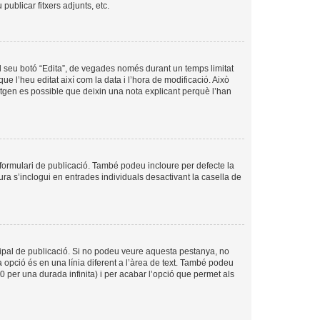
ublicar fitxers adjunts, etc.
l seu botó “Edita”, de vegades només durant un temps limitat
ue l’heu editat així com la data i l’hora de modificació. Això
sitgen es possible que deixin una nota explicant perquè l’han
formulari de publicació. També podeu incloure per defecte la
ura s’inclogui en entrades individuals desactivant la casella de
cipal de publicació. Si no podeu veure aquesta pestanya, no
 opció és en una línia diferent a l’àrea de text. També podeu
0 per una durada infinita) i per acabar l’opció que permet als