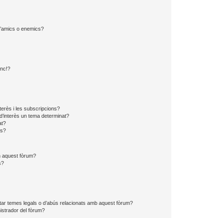
 d’amics o enemics?
?
anc!?
?
nterès i les subscripcions?
d’interès un tema determinat?
at?
ns?
en aquest fòrum?
s?
tar temes legals o d’abús relacionats amb aquest fòrum?
strador del fòrum?