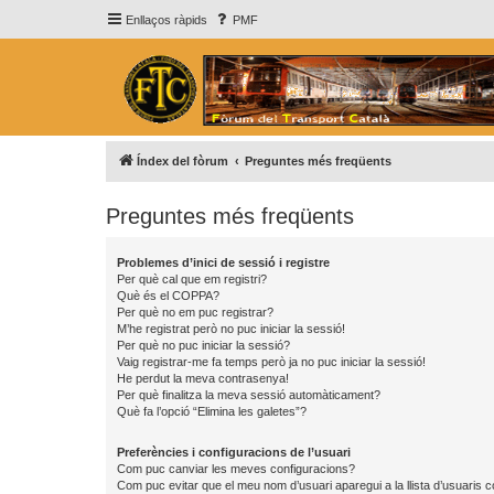
Enllaços ràpids
PMF
Índex del fòrum
Preguntes més freqüents
Preguntes més freqüents
Problemes d’inici de sessió i registre
Per què cal que em registri?
Què és el COPPA?
Per què no em puc registrar?
M’he registrat però no puc iniciar la sessió!
Per què no puc iniciar la sessió?
Vaig registrar-me fa temps però ja no puc iniciar la sessió!
He perdut la meva contrasenya!
Per què finalitza la meva sessió automàticament?
Què fa l’opció “Elimina les galetes”?
Preferències i configuracions de l’usuari
Com puc canviar les meves configuracions?
Com puc evitar que el meu nom d’usuari aparegui a la llista d’usuaris 