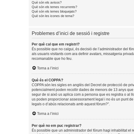
Què són els avisos?
Què són els temes recurrents?
Què són els temes bloquejats?
Què són les icones de tema?
Problemes d’inici de sessió i registre
Per què cal que em registri?
És possible que no calgui, és decisió de l’administrador del fòr
als usuaris visitants com ara definir avatars, missatgeria priva
recomanable que ho feu.
Torna a l’inici
Què és el COPPA?
COPPA són les sigles en anglès del Decret de protecció de privad
potencialment poden recollir dades de menors de 13 anys que ob
segur de si això us aplica com a persona que es registra o al 
us poden proporcionar assessorament legal i no és un punt de c
legals o d’abús relacionats amb aquest fòrum?”.
Torna a l’inici
Per què no em puc registrar?
És possible que un administrador del fòrum hagi inhabilitat el 