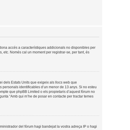
s dona accés a característiques addicionals no disponibles per
is, etc. Només cal un moment per registrar-se, per tant, és
ei dels Estats Units que exigeix als llocs web que
es personals identificables d’un menor de 13 anys. Si no esteu
compte que phpBB Limited o els propietaris d’aquest fòrum no
egunta “Amb qui m’he de posar en contacte per tractar temes
dministrador del fòrum hagi bandejat la vostra adreça IP o hagi