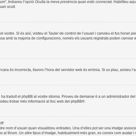
òrum”, trobareu l’opció
Oculta la meva presència quan estic connectat
. Habiliteu aqu
ari ocult.
l vostre. Si és així, visiteu el Tauler de control de l’usuari i canvieu el fus horari 
a amb la majoria de configuracions, només els usuaris registrats poden canviar el f
encara és incorrecta, llavors l’hora del servidor web és errònia. Si us plau, aviseu l
ú ha traduït el phpBB al vostre idioma. Proveu de demanar-li a un administrador del f
Podeu trobar més informació al lloc web del
phpBB
®.
ri?
stre nom d’usuari quan visualitzeu entrades. Una d’elles pot ser una imatge associ
us al fòrum. Un altre tipus d’imatge, habitualment més gran, es coneix com avatar i 