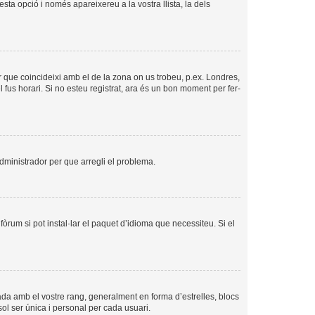
esta opció i només apareixereu a la vostra llista, la dels
per que coincideixi amb el de la zona on us trobeu, p.ex. Londres,
us horari. Si no esteu registrat, ara és un bon moment per fer-
’administrador per que arregli el problema.
òrum si pot instal·lar el paquet d’idioma que necessiteu. Si el
ada amb el vostre rang, generalment en forma d’estrelles, blocs
sol ser única i personal per cada usuari.