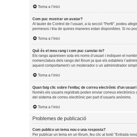
Torna a l’inici
Com puc mostrar un avatar?
Al tauler de Control de l’usuari, a la secció "Perfil", podeu afeg
permesos i tria de quines maneres estan disponibles. Si no pode
Torna a l’inici
Què és el meu rang i com puc canviar-lo?
Els rangs apareixen sota els noms d’usuari i indiquen el nomb
nomenclatura dels rangs del fòrum ja que els estableix l’admin
aquest comportament i un moderador o un administrador simpl
Torna a l’inici
Quan faig clic sobre l’enllaç de correu electrònic d’un usuar
Només els usuaris registrats poden enviar correus electrònics a a
del sistema de correu electrònic per part d’usuaris anònims.
Torna a l’inici
Problemes de publicació
Com publico un tema nou o una resposta?
Per publicar un tema en un fòrum, feu clic al botó "Entrada nov