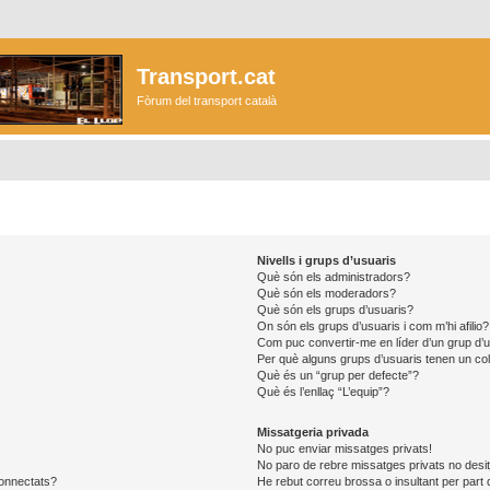
Transport.cat
Fòrum del transport català
Nivells i grups d’usuaris
Què són els administradors?
Què són els moderadors?
Què són els grups d’usuaris?
On són els grups d’usuaris i com m’hi afilio?
Com puc convertir-me en líder d’un grup d’
Per què alguns grups d’usuaris tenen un col
Què és un “grup per defecte”?
Què és l’enllaç “L’equip”?
Missatgeria privada
No puc enviar missatges privats!
No paro de rebre missatges privats no desit
connectats?
He rebut correu brossa o insultant per part 