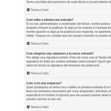
Teniu una llista dels permisos de cada fòrum a la part inferior 
Torna a l’inici
Com edito o elimino una entrada?
Si no sou administrador o moderador del fòrum, només podeu edi
després d’haver-la publicat. Si algú ja ha respost a l’entrada tr
només apareix si algú ja ha publicat una resposta; no apareixer
editat. Tingueu en compte que els usuaris normals no poden eli
Torna a l’inici
Com afegeixo una signatura a la meva entrada?
Per afegir una signatura primer n’heu de crear una al Tauler de
signatura en totes les vostres entrades seleccionant l’opció apr
selecció
Inclou la signatura
del formulari de publicació.
Torna a l’inici
Com creo una enquesta?
Quan publiqueu un tema nou o editeu la primera entrada d’un te
teniu els permisos necessaris per crear enquestes. Introduïu u
especificar el nombre d’opcions que els usuaris podran seleccio
usuaris canviar el seu vot.
Torna a l’inici