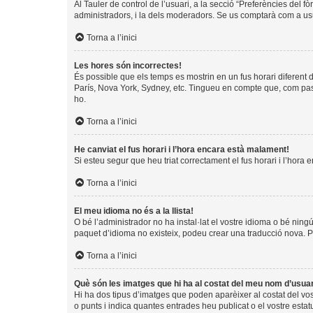
Al Tauler de control de l’usuari, a la secció “Preferències del f
administradors, i la dels moderadors. Se us comptarà com a usu
Torna a l’inici
Les hores són incorrectes!
És possible que els temps es mostrin en un fus horari diferent de
París, Nova York, Sydney, etc. Tingueu en compte que, com pass
ho.
Torna a l’inici
He canviat el fus horari i l’hora encara està malament!
Si esteu segur que heu triat correctament el fus horari i l’hora 
Torna a l’inici
El meu idioma no és a la llista!
O bé l’administrador no ha instal·lat el vostre idioma o bé ning
paquet d’idioma no existeix, podeu crear una traducció nova. 
Torna a l’inici
Què són les imatges que hi ha al costat del meu nom d’usua
Hi ha dos tipus d’imatges que poden aparèixer al costat del vo
o punts i indica quantes entrades heu publicat o el vostre estat