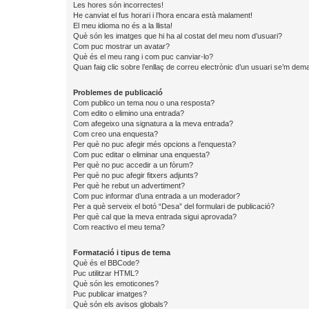
Les hores són incorrectes!
He canviat el fus horari i l’hora encara està malament!
El meu idioma no és a la llista!
Què són les imatges que hi ha al costat del meu nom d’usuari?
Com puc mostrar un avatar?
Què és el meu rang i com puc canviar-lo?
Quan faig clic sobre l’enllaç de correu electrònic d’un usuari se’m dema
Problemes de publicació
Com publico un tema nou o una resposta?
Com edito o elimino una entrada?
Com afegeixo una signatura a la meva entrada?
Com creo una enquesta?
Per què no puc afegir més opcions a l’enquesta?
Com puc editar o eliminar una enquesta?
Per què no puc accedir a un fòrum?
Per què no puc afegir fitxers adjunts?
Per què he rebut un advertiment?
Com puc informar d’una entrada a un moderador?
Per a què serveix el botó “Desa” del formulari de publicació?
Per què cal que la meva entrada sigui aprovada?
Com reactivo el meu tema?
Formatació i tipus de tema
Què és el BBCode?
Puc utilitzar HTML?
Què són les emoticones?
Puc publicar imatges?
Què són els avisos globals?