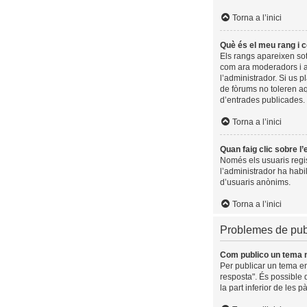
Torna a l’inici
Què és el meu rang i 
Els rangs apareixen sot
com ara moderadors i a
l’administrador. Si us 
de fòrums no toleren a
d’entrades publicades.
Torna a l’inici
Quan faig clic sobre l
Només els usuaris regist
l’administrador ha habil
d’usuaris anònims.
Torna a l’inici
Problemes de pub
Com publico un tema 
Per publicar un tema en
resposta". És possible 
la part inferior de les