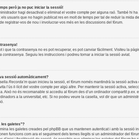
mps però ja no puc iniciar la sessió!
inistrador hagi desactivat o eliminat el vostre compte per alguna raó. També hi h
els usuaris que no hagin publicat res en molt de temps per tal de reduir la mida d
de registrar-vos de nou i involucrar-vos més en les discussions del fòrum.
ntrasenya!
 i que la contrasenya no es pot recuperar, es pot canviar fàcilment. Visiteu la pàgin
va contrasenya
. Seguiu les instruccions i podreu tornar a iniciar la sessió aviat.
meva sessió automàticament?
asella
Recorda’m
quan inicieu la sessió, el fòrum només mantindrà la sessió activa
vita l’ús il·lícit del vostre compte per algú altre. Per mantenir la sessió activa, selec
la. Això no és recomanable si accediu al fòrum des d’un ordinador compartit p.ex. e
dinadors a la universitat, etc. Si no podeu veure la casella, vol dir que un adminis
ió.
a les galetes”?
limina les galetes creades pel phpBB que us mantenen autenticat i amb la sessió in
nen funcions com ara el seguiment dels temes llegits si un administrador del fòrum 