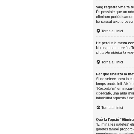
Vaig registrar-me fa te
És possible que un adm
eliminen periòdicament 
ha passat això, proveu 
Torna a l’inici
He perdut la meva co
No us poseu nerviós! Tot
clic a
He oblidat la me
Torna a l’inici
Per què finalitza la 
Si no seleccioneu la c
temps predefinit. Això e
“Recorda’m” en iniciar-
cibercafè, una aula d’or
inhabilitat aquesta func
Torna a l’inici
Què fa l’opció “Elimin
“Elimina les galetes” e
galetes també proporcio