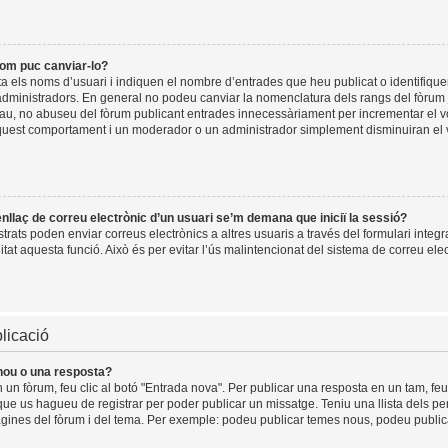
com puc canviar-lo?
a els noms d’usuari i indiquen el nombre d’entrades que heu publicat o identifiqu
dministradors. En general no podeu canviar la nomenclatura dels rangs del fòrum j
plau, no abuseu del fòrum publicant entrades innecessàriament per incrementar el v
quest comportament i un moderador o un administrador simplement disminuiran el
’enllaç de correu electrònic d’un usuari se’m demana que iniciï la sessió?
rats poden enviar correus electrònics a altres usuaris a través del formulari integr
itat aquesta funció. Això és per evitar l’ús malintencionat del sistema de correu elec
licació
nou o una resposta?
 un fòrum, feu clic al botó "Entrada nova". Per publicar una resposta en un tam, feu 
que us hagueu de registrar per poder publicar un missatge. Teniu una llista dels p
 pàgines del fòrum i del tema. Per exemple: podeu publicar temes nous, podeu publicar