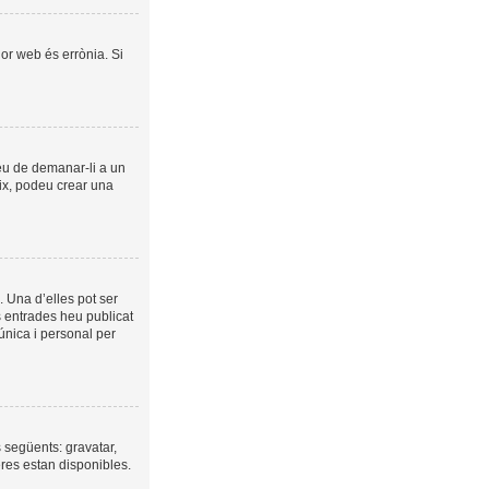
dor web és errònia. Si
veu de demanar-li a un
eix, podeu crear una
 Una d’elles pot ser
s entrades heu publicat
 única i personal per
s següents: gravatar,
eres estan disponibles.