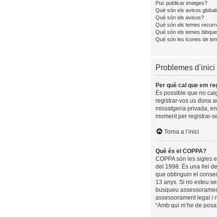
Puc publicar imatges?
Què són els avisos global
Què són els avisos?
Què són els temes recurr
Què són els temes bloque
Què són les icones de te
Problemes d’inici 
Per què cal que em reg
És possible que no calgu
registrar-vos us dona a
missatgeria privada, en
moment per registrar-se
Torna a l’inici
Què és el COPPA?
COPPA són les sigles en
del 1998. És una llei d
que obtinguin el consen
13 anys. Si no esteu se
busqueu assessorament 
assessorament legal i n
“Amb qui m’he de posar