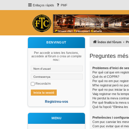
Enllaços ràpids
PMF
Índex del fòrum
P
BENVINGUT
Per accedir a totes les funcions,
Preguntes més 
accedeix al fòrum o crea un compte
nou::
Problemes d’inici de sess
Per què cal que em registr
Què és el COPPA?
Per què no em puc registr
Recorda’m
M’he registrat però no puc 
Per què no puc iniciar la 
Vaig registrar-me fa temps 
He perdut la meva contra
Registreu-vos
Per què finalitza la meva
Què fa l’opció “Elimina les
Preferències i configura
MENU
Com puc canviar les meve
Com puc evitar que el meu 