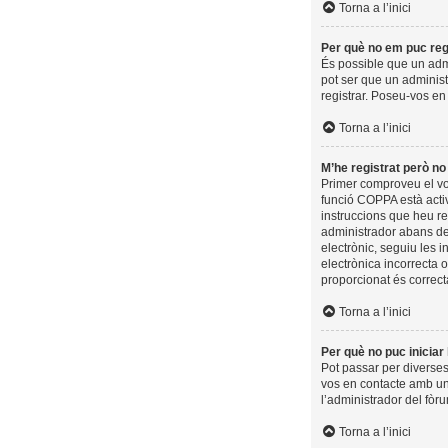
Torna a l’inici
Per què no em puc reg
És possible que un admi
pot ser que un administ
registrar. Poseu-vos en
Torna a l’inici
M’he registrat però no 
Primer comproveu el vos
funció COPPA està activ
instruccions que heu re
administrador abans de 
electrònic, seguiu les 
electrònica incorrecta 
proporcionat és correct
Torna a l’inici
Per què no puc iniciar
Pot passar per diverses
vos en contacte amb un
l’administrador del fòru
Torna a l’inici