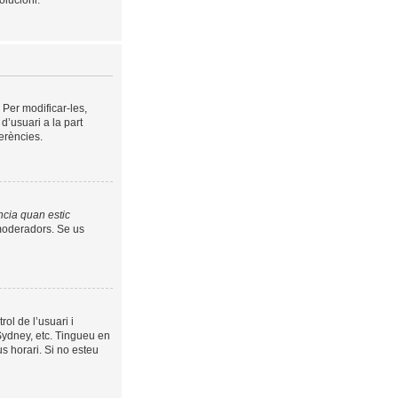
olucioni.
 Per modificar-les,
 d’usuari a la part
erències.
ncia quan estic
s moderadors. Se us
rol de l’usuari i
 Sydney, etc. Tingueu en
s horari. Si no esteu