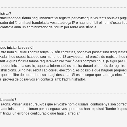
istrar?
nistrador del fòrum hagi inhabilitat el registre per evitar que visitants nous es pug
rador del fòrum hagi bandejat la vostra adreça IP o hagi prohibit el nom d’usuari q
 contacte amb un administrador del fòrum per rebre assistència.
puc iniciar la sessió!
tre nom d’usuari i contrasenya. Si són correctes, pot haver passat una d’aquestes
ada i heu especificat que sou menor de 13 anys durant el procés de registre, heu 
but. Alguns fòrums també requereixen l’activació dels comptes nous, ja sigui per l’
poder iniciar la sessió; aquesta informació es mostra durant el procés de registre.
instruccions. Si no heu rebut cap correu electrònic, és possible que hagueu propor
o que un filtre de correu brossa l’hagi descartat. Si esteu segur que l’adreça electr
a, proveu de posar-vos en contacte amb l’administrador.
 la sessió?
 raons. Primer, assegureu-vos que el vostre nom d’usuari i contrasenya són correct
 administrador del fòrum per assegurar-vos que no us han expulsat. També és pos
m tingui un error de configuració que hagi d’arreglar.