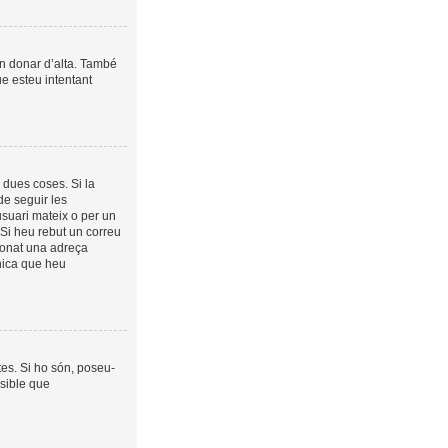
in donar d’alta. També
ue esteu intentant
 dues coses. Si la
de seguir les
usuari mateix o per un
 Si heu rebut un correu
cionat una adreça
ònica que heu
es. Si ho són, poseu-
sible que