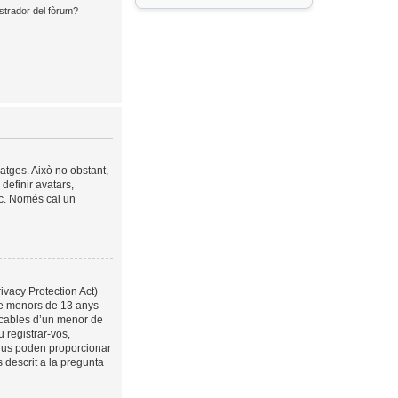
strador del fòrum?
satges. Això no obstant,
definir avatars,
tc. Només cal un
ivacy Protection Act)
 de menors de 13 anys
ficables d’un menor de
 registrar-vos,
 us poden proporcionar
 descrit a la pregunta