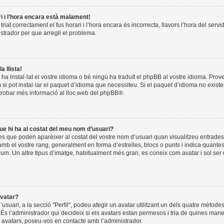
ri i l’hora encara està malament!
riat correctament el fus horari i l’hora encara és incorrecta, llavors l’hora del servi
istrador per que arregli el problema.
a llista!
 ha instal·lat el vostre idioma o bé ningú ha traduït el phpBB al vostre idioma. Pro
 si pot instal·lar el paquet d’idioma que necessiteu. Si el paquet d’idioma no exist
trobar més informació al lloc web del
phpBB
®.
ue hi ha al costat del meu nom d’usuari?
es que poden aparèixer al costat del vostre nom d’usuari quan visualitzeu entrades.
b el vostre rang, generalment en forma d’estrelles, blocs o punts i indica quante
òrum. Un altre tipus d’imatge, habitualment més gran, es coneix com avatar i sol ser
vatar?
l’usuari, a la secció "Perfil", podeu afegir un avatar utilitzant un dels quatre mètode
. És l’administrador qui decideix si els avatars estan permesos i tria de quines man
ls avatars, poseu-vos en contacte amb l’administrador.