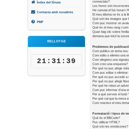
connectats?
Índex del fòrum
Les hores són incorrectes
He canviat el fus horari i
Contacta amb nosaltres
El meu idioma no és a la lli
Què són les imatges que h
PMF
Com puc mostrar un avat
Què és el meu rang i com 
Quan faig clic sobre l’enll
demana que iniciï la sessi
RELLOTGE
Problemes de publicaci
Com publico un tema nou 
Com edito o elimino una e
21:31:40
Com afegeixo una signatu
Com creo una enquesta?
Per què no puc afegir més
Com puc editar o eliminar
Per què no puc accedir a
Per què no puc afegir fitx
Per què he rebut un adver
Com puc informar d’una e
Per a què serveix el botó 
Per què cal que la meva e
Com reactivo el meu tem
Formatació i tipus de t
Què és el BBCode?
Puc utilitzar HTML?
Què són les emoticones?