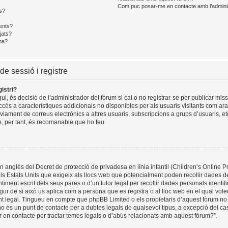
Com puc posar-me en contacte amb l’admini
s?
ents?
jats?
ma?
de sessió i registre
istri?
i, és decisió de l’administrador del fòrum si cal o no registrar-se per publicar mis
ccés a característiques addicionals no disponibles per als usuaris visitants com ara 
viament de correus electrònics a altres usuaris, subscripcions a grups d’usuaris, e
, per tant, és recomanable que ho feu.
 anglès del Decret de protecció de privadesa en línia infantil (Children’s Online Pr
els Estats Units que exigeix als llocs web que potencialment poden recollir dades
timent escrit dels seus pares o d’un tutor legal per recollir dades personals identi
gur de si això us aplica com a persona que es registra o al lloc web en el qual voleu
legal. Tingueu en compte que phpBB Limited o els propietaris d’aquest fòrum no
o és un punt de contacte per a dubtes legals de qualsevol tipus, a excepció del cas
 en contacte per tractar temes legals o d’abús relacionats amb aquest fòrum?”.