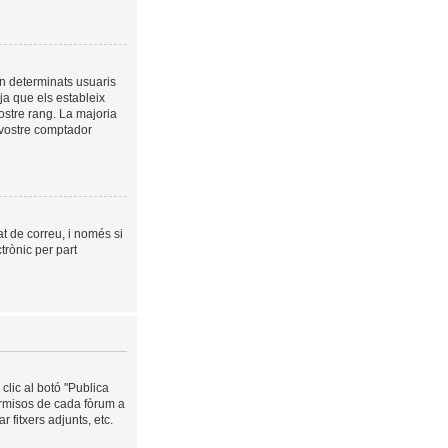
en determinats usuaris
a que els estableix
ostre rang. La majoria
 vostre comptador
at de correu, i només si
trònic per part
clic al botó "Publica
ermisos de cada fòrum a
 fitxers adjunts, etc.