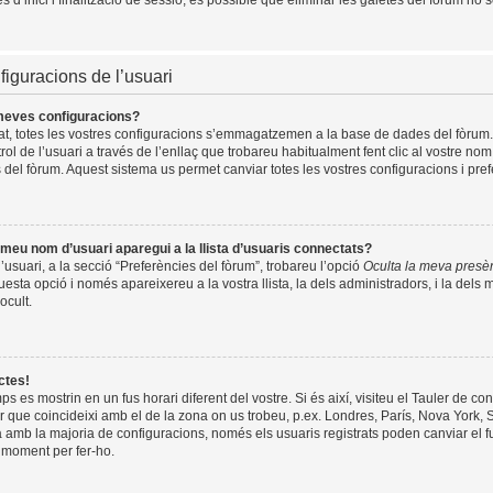
d’inici i finalització de sessió, és possible que eliminar les galetes del fòrum ho s
figuracions de l’usuari
meves configuracions?
rat, totes les vostres configuracions s’emmagatzemen a la base de dades del fòrum.
trol de l’usuari a través de l’enllaç que trobareu habitualment fent clic al vostre nom
 del fòrum. Aquest sistema us permet canviar totes les vostres configuracions i pref
meu nom d’usuari aparegui a la llista d’usuaris connectats?
l’usuari, a la secció “Preferències del fòrum”, trobareu l’opció
Oculta la meva presè
uesta opció i només apareixereu a la vostra llista, la dels administradors, i la del
ocult.
ctes!
s es mostrin en un fus horari diferent del vostre. Si és així, visiteu el Tauler de cont
er que coincideixi amb el de la zona on us trobeu, p.ex. Londres, París, Nova York,
mb la majoria de configuracions, només els usuaris registrats poden canviar el fu
n moment per fer-ho.