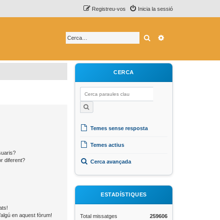
Registreu-vos
Inicia la sessió
Cerca
Cerca avançada
CERCA
Temes sense resposta
Temes actius
suaris?
r diferent?
Cerca avançada
ESTADÍSTIQUES
ats!
’algú en aquest fòrum!
Total missatges
259606