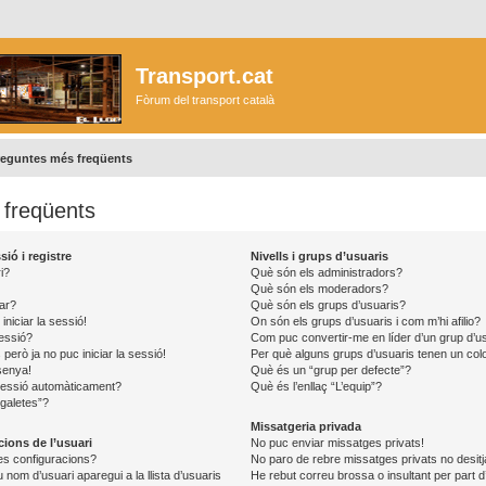
Transport.cat
Fòrum del transport català
reguntes més freqüents
freqüents
ió i registre
Nivells i grups d’usuaris
i?
Què són els administradors?
Què són els moderadors?
ar?
Què són els grups d’usuaris?
iniciar la sessió!
On són els grups d’usuaris i com m’hi afilio?
sessió?
Com puc convertir-me en líder d’un grup d’u
però ja no puc iniciar la sessió!
Per què alguns grups d’usuaris tenen un colo
senya!
Què és un “grup per defecte”?
 sessió automàticament?
Què és l’enllaç “L’equip”?
 galetes”?
Missatgeria privada
cions de l’usuari
No puc enviar missatges privats!
s configuracions?
No paro de rebre missatges privats no desitj
nom d’usuari aparegui a la llista d’usuaris
He rebut correu brossa o insultant per part d