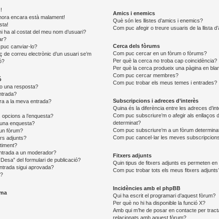
!
Amics i enemics
 l’hora encara està malament!
Què són les llistes d’amics i enemics?
sta!
Com puc afegir o treure usuaris de la llista 
i ha al costat del meu nom d’usuari?
ar?
Cerca dels fòrums
puc canviar-lo?
Com puc cercar en un fòrum o fòrums?
aç de correu electrònic d’un usuari se’m
Per què la cerca no troba cap coincidència?
ó?
Per què la cerca produeix una pàgina en bla
Com puc cercar membres?
ó
Com puc trobar els meus temes i entrades?
o una resposta?
ntrada?
Subscripcions i adreces d’interès
ra a la meva entrada?
Quina és la diferència entre les adreces d’in
Com puc subscriure’m o afegir als enllaços d
 opcions a l’enquesta?
determinat?
 una enquesta?
Com puc subscriure’m a un fòrum determina
 un fòrum?
Com puc cancel·lar les meves subscripcion
ers adjunts?
timent?
ntrada a un moderador?
Fitxers adjunts
“Desa” del formulari de publicació?
Quin tipus de fitxers adjunts es permeten e
ntrada sigui aprovada?
Com puc trobar tots els meus fitxers adjunts
a?
Incidències amb el phpBB
ema
Qui ha escrit el programari d’aquest fòrum?
Per què no hi ha disponible la funció X?
Amb qui m’he de posar en contacte per tract
relacionats amb aquest fòrum?