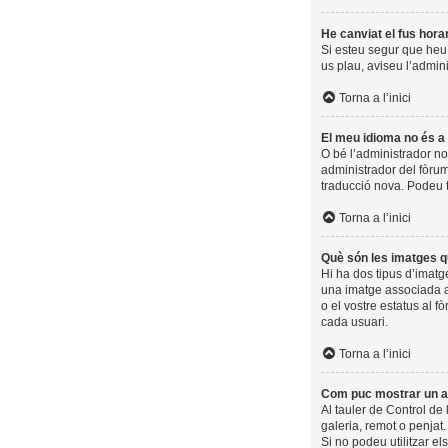
He canviat el fus hora
Si esteu segur que heu t
us plau, aviseu l’admin
Torna a l’inici
El meu idioma no és a l
O bé l’administrador no
administrador del fòrum
traducció nova. Podeu 
Torna a l’inici
Què són les imatges q
Hi ha dos tipus d’imatg
una imatge associada am
o el vostre estatus al f
cada usuari.
Torna a l’inici
Com puc mostrar un a
Al tauler de Control de 
galeria, remot o penjat
Si no podeu utilitzar e