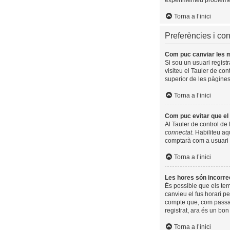
experimenteu problemes 
Torna a l’inici
Preferències i con
Com puc canviar les 
Si sou un usuari regist
visiteu el Tauler de con
superior de les pàgines
Torna a l’inici
Com puc evitar que el 
Al Tauler de control de 
connectat
. Habiliteu aq
comptarà com a usuari 
Torna a l’inici
Les hores són incorre
És possible que els temp
canvieu el fus horari p
compte que, com passa a
registrat, ara és un bo
Torna a l’inici