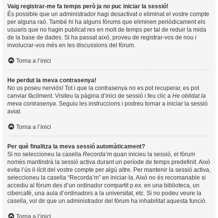
Vaig registrar-me fa temps però ja no puc iniciar la sessió!
És possible que un administrador hagi desactivat o eliminat el vostre compte
per alguna raó. També hi ha alguns fòrums que eliminen periòdicament els
usuaris que no hagin publicat res en molt de temps per tal de reduir la mida
de la base de dades. Si ha passat això, proveu de registrar-vos de nou i
involucrar-vos més en les discussions del fòrum.
Torna a l’inici
He perdut la meva contrasenya!
No us poseu nerviós! Tot i que la contrasenya no es pot recuperar, es pot
canviar fàcilment. Visiteu la pàgina d’inici de sessió i feu clic a
He oblidat la
meva contrasenya
. Seguiu les instruccions i podreu tornar a iniciar la sessió
aviat.
Torna a l’inici
Per què finalitza la meva sessió automàticament?
Si no seleccioneu la casella
Recorda’m
quan inicieu la sessió, el fòrum
només mantindrà la sessió activa durant un període de temps predefinit. Això
evita l’ús il·lícit del vostre compte per algú altre. Per mantenir la sessió activa,
seleccioneu la casella “Recorda’m” en iniciar-la. Això no és recomanable si
accediu al fòrum des d’un ordinador compartit p.ex. en una biblioteca, un
cibercafè, una aula d’ordinadors a la universitat, etc. Si no podeu veure la
casella, vol dir que un administrador del fòrum ha inhabilitat aquesta funció.
Torna a l’inici