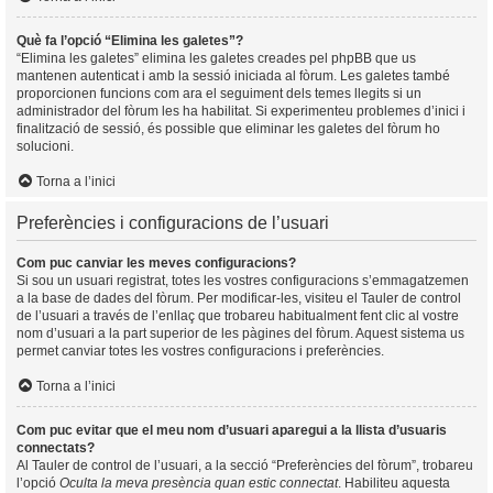
Què fa l’opció “Elimina les galetes”?
“Elimina les galetes” elimina les galetes creades pel phpBB que us
mantenen autenticat i amb la sessió iniciada al fòrum. Les galetes també
proporcionen funcions com ara el seguiment dels temes llegits si un
administrador del fòrum les ha habilitat. Si experimenteu problemes d’inici i
finalització de sessió, és possible que eliminar les galetes del fòrum ho
solucioni.
Torna a l’inici
Preferències i configuracions de l’usuari
Com puc canviar les meves configuracions?
Si sou un usuari registrat, totes les vostres configuracions s’emmagatzemen
a la base de dades del fòrum. Per modificar-les, visiteu el Tauler de control
de l’usuari a través de l’enllaç que trobareu habitualment fent clic al vostre
nom d’usuari a la part superior de les pàgines del fòrum. Aquest sistema us
permet canviar totes les vostres configuracions i preferències.
Torna a l’inici
Com puc evitar que el meu nom d’usuari aparegui a la llista d’usuaris
connectats?
Al Tauler de control de l’usuari, a la secció “Preferències del fòrum”, trobareu
l’opció
Oculta la meva presència quan estic connectat
. Habiliteu aquesta