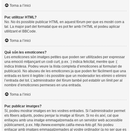
Torna a l’inici
Puc utilitzar HTML?
No. No és possible publicar HTML en aquest fòrum per que es mostri com a
tal. La major part del formatat que es pot fer amb l’HTML el podeu aplicar
utilitzant el BBCode.
Torna a l’inici
Què són les emoticones?
Les emoticones són imatges petites que poden ser utilitzades per expressar
una emoció mitjançant un codi curt, p.ex. :) indica felicitat, mentre que :(
indica tristesa. Podeu veure la llista completa d’emoticones al formulari de
publicació. No abuseu de les emoticones ja que poden fer fàcilment que una
entrada es torni il·legible i és possible que un moderador les elimini o elimini
l’entrada del tot. L’administrador del fòrum també pot establir un límit per al
nombre d’emoticones permeses en una entrada.
Torna a l’inici
Puc publicar imatges?
Sí, podeu mostrar imatges en les vostres entrades. Si l’administrador permet
els fitxers adjunts, podeu penjar la imatge al fòrum. Si no és així, cal que
enllaçeu amb una imatge emmagatzemada en un servidor web accessible
públicament, p.ex. http://www.exemple.cat/la-meva-foto.gif. No podeu
enllaçar amb imatges emmagatzemades al vostre ordinador (a no ser que es