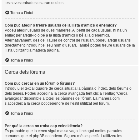
les seves entrades estaran ocultes.
Torna a l’inici
Com puc afegir o treure usuaris de la llista d’amics o enemics?
Podeu afegir usuaris de dues maneres. Al perfil de cada usuari, hi ha un
enllaç per afegir-lo o bé a la llista d’amics o bé a la d’enemics.
Alternativament, des del Tauler de control de l’usuari, podeu afegir usuaris
directament introduïnt el seu nom d’usuari. També podeu treure usuaris de la
llista utilitzant la mateixa pàgina.
Torna a l’inici
Cerca dels fòrums
Com puc cercar en un fòrum o fòrums?
Introduïu el text al quadre de cerca situat a la pàgina d’índex, dels fòrums o
dels temes. Podeu accedir a la cerca avançada fent clic a l’enllaç “Cerca
avançada” disponible a totes les pàgines del fòrum. La manera com
s’accedeix a la cerca pot dependre de l’estil utilitzat pel fòrum.
Torna a l’inici
Per què la cerca no troba cap coincidència?
És probable que la cerca sigui massa vaga i inclogui moltes paraules
comunes que el phpBB no indexa. Sigueu més específic i utilitzeu les