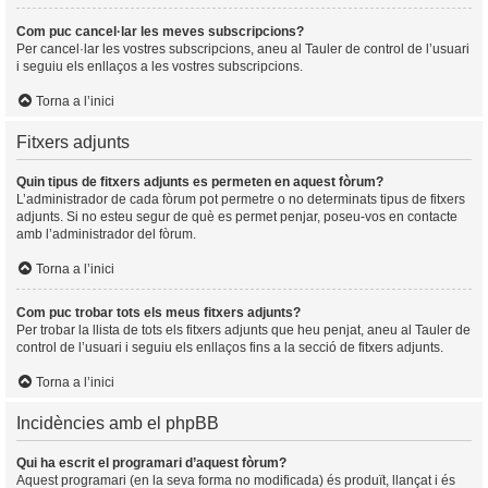
Com puc cancel·lar les meves subscripcions?
Per cancel·lar les vostres subscripcions, aneu al Tauler de control de l’usuari
i seguiu els enllaços a les vostres subscripcions.
Torna a l’inici
Fitxers adjunts
Quin tipus de fitxers adjunts es permeten en aquest fòrum?
L’administrador de cada fòrum pot permetre o no determinats tipus de fitxers
adjunts. Si no esteu segur de què es permet penjar, poseu-vos en contacte
amb l’administrador del fòrum.
Torna a l’inici
Com puc trobar tots els meus fitxers adjunts?
Per trobar la llista de tots els fitxers adjunts que heu penjat, aneu al Tauler de
control de l’usuari i seguiu els enllaços fins a la secció de fitxers adjunts.
Torna a l’inici
Incidències amb el phpBB
Qui ha escrit el programari d’aquest fòrum?
Aquest programari (en la seva forma no modificada) és produït, llançat i és