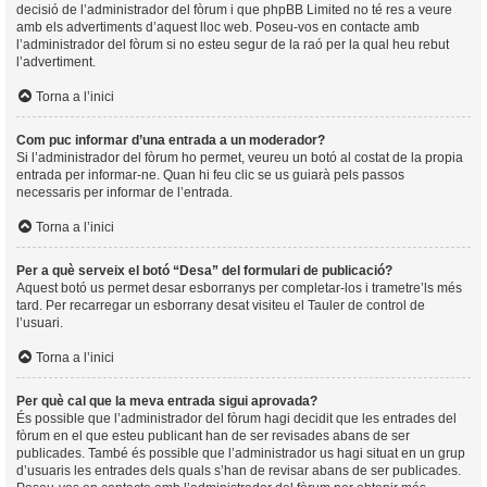
decisió de l’administrador del fòrum i que phpBB Limited no té res a veure
amb els advertiments d’aquest lloc web. Poseu-vos en contacte amb
l’administrador del fòrum si no esteu segur de la raó per la qual heu rebut
l’advertiment.
Torna a l’inici
Com puc informar d’una entrada a un moderador?
Si l’administrador del fòrum ho permet, veureu un botó al costat de la propia
entrada per informar-ne. Quan hi feu clic se us guiarà pels passos
necessaris per informar de l’entrada.
Torna a l’inici
Per a què serveix el botó “Desa” del formulari de publicació?
Aquest botó us permet desar esborranys per completar-los i trametre’ls més
tard. Per recarregar un esborrany desat visiteu el Tauler de control de
l’usuari.
Torna a l’inici
Per què cal que la meva entrada sigui aprovada?
És possible que l’administrador del fòrum hagi decidit que les entrades del
fòrum en el que esteu publicant han de ser revisades abans de ser
publicades. També és possible que l’administrador us hagi situat en un grup
d’usuaris les entrades dels quals s’han de revisar abans de ser publicades.