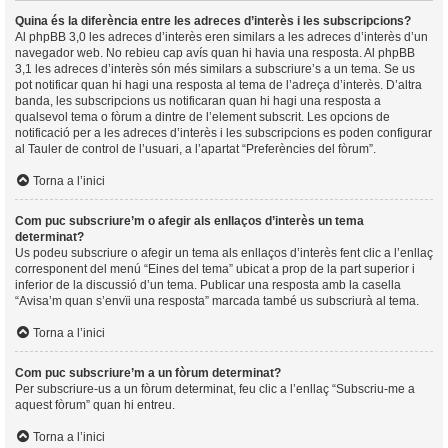
Quina és la diferència entre les adreces d’interès i les subscripcions?
Al phpBB 3,0 les adreces d’interès eren similars a les adreces d’interès d’un
navegador web. No rebieu cap avís quan hi havia una resposta. Al phpBB
3,1 les adreces d’interès són més similars a subscriure’s a un tema. Se us
pot notificar quan hi hagi una resposta al tema de l’adreça d’interès. D’altra
banda, les subscripcions us notificaran quan hi hagi una resposta a
qualsevol tema o fòrum a dintre de l’element subscrit. Les opcions de
notificació per a les adreces d’interès i les subscripcions es poden configurar
al Tauler de control de l’usuari, a l’apartat “Preferències del fòrum”.
Torna a l’inici
Com puc subscriure’m o afegir als enllaços d’interès un tema
determinat?
Us podeu subscriure o afegir un tema als enllaços d’interès fent clic a l’enllaç
corresponent del menú “Eines del tema” ubicat a prop de la part superior i
inferior de la discussió d’un tema. Publicar una resposta amb la casella
“Avisa’m quan s’envïi una resposta” marcada també us subscriurà al tema.
Torna a l’inici
Com puc subscriure’m a un fòrum determinat?
Per subscriure-us a un fòrum determinat, feu clic a l’enllaç “Subscriu-me a
aquest fòrum” quan hi entreu.
Torna a l’inici