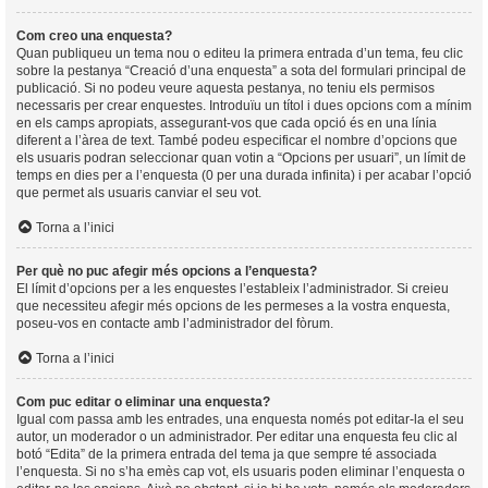
Com creo una enquesta?
Quan publiqueu un tema nou o editeu la primera entrada d’un tema, feu clic
sobre la pestanya “Creació d’una enquesta” a sota del formulari principal de
publicació. Si no podeu veure aquesta pestanya, no teniu els permisos
necessaris per crear enquestes. Introduïu un títol i dues opcions com a mínim
en els camps apropiats, assegurant-vos que cada opció és en una línia
diferent a l’àrea de text. També podeu especificar el nombre d’opcions que
els usuaris podran seleccionar quan votin a “Opcions per usuari”, un límit de
temps en dies per a l’enquesta (0 per una durada infinita) i per acabar l’opció
que permet als usuaris canviar el seu vot.
Torna a l’inici
Per què no puc afegir més opcions a l’enquesta?
El límit d’opcions per a les enquestes l’estableix l’administrador. Si creieu
que necessiteu afegir més opcions de les permeses a la vostra enquesta,
poseu-vos en contacte amb l’administrador del fòrum.
Torna a l’inici
Com puc editar o eliminar una enquesta?
Igual com passa amb les entrades, una enquesta només pot editar-la el seu
autor, un moderador o un administrador. Per editar una enquesta feu clic al
botó “Edita” de la primera entrada del tema ja que sempre té associada
l’enquesta. Si no s’ha emès cap vot, els usuaris poden eliminar l’enquesta o