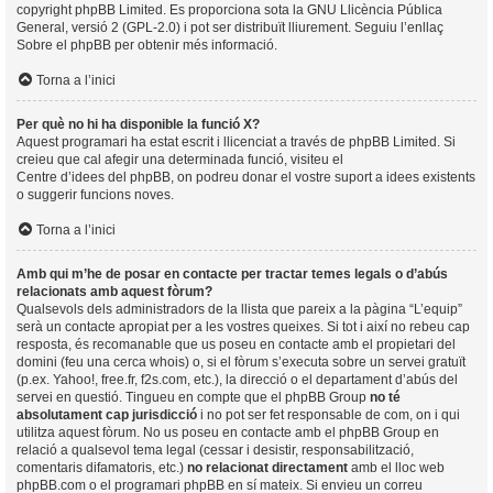
copyright
phpBB Limited
. Es proporciona sota la GNU Llicència Pública
General, versió 2 (GPL-2.0) i pot ser distribuït lliurement. Seguiu l’enllaç
Sobre el phpBB
per obtenir més informació.
Torna a l’inici
Per què no hi ha disponible la funció X?
Aquest programari ha estat escrit i llicenciat a través de phpBB Limited. Si
creieu que cal afegir una determinada funció, visiteu el
Centre d’idees del phpBB
, on podreu donar el vostre suport a idees existents
o suggerir funcions noves.
Torna a l’inici
Amb qui m’he de posar en contacte per tractar temes legals o d’abús
relacionats amb aquest fòrum?
Qualsevols dels administradors de la llista que pareix a la pàgina “L’equip”
serà un contacte apropiat per a les vostres queixes. Si tot i així no rebeu cap
resposta, és recomanable que us poseu en contacte amb el propietari del
domini (feu una
cerca whois
) o, si el fòrum s’executa sobre un servei gratuït
(p.ex. Yahoo!, free.fr, f2s.com, etc.), la direcció o el departament d’abús del
servei en questió. Tingueu en compte que el phpBB Group
no té
absolutament cap jurisdicció
i no pot ser fet responsable de com, on i qui
utilitza aquest fòrum. No us poseu en contacte amb el phpBB Group en
relació a qualsevol tema legal (cessar i desistir, responsabilització,
comentaris difamatoris, etc.)
no relacionat directament
amb el lloc web
phpBB.com o el programari phpBB en sí mateix. Si envieu un correu