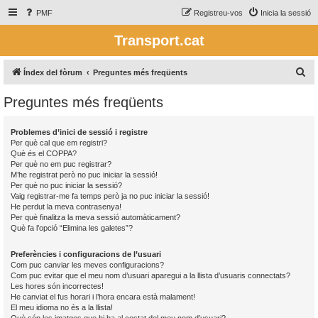
PMF
Registreu-vos
Inicia la sessió
Transport.cat
C
Índex del fòrum
Preguntes més freqüents
e
Preguntes més freqüents
r
c
Problemes d’inici de sessió i registre
a
Per què cal que em registri?
Què és el COPPA?
Per què no em puc registrar?
M’he registrat però no puc iniciar la sessió!
Per què no puc iniciar la sessió?
Vaig registrar-me fa temps però ja no puc iniciar la sessió!
He perdut la meva contrasenya!
Per què finalitza la meva sessió automàticament?
Què fa l’opció “Elimina les galetes”?
Preferències i configuracions de l’usuari
Com puc canviar les meves configuracions?
Com puc evitar que el meu nom d’usuari aparegui a la llista d’usuaris connectats?
Les hores són incorrectes!
He canviat el fus horari i l’hora encara està malament!
El meu idioma no és a la llista!