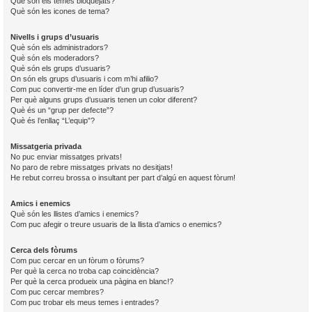
Què són els temes bloquejats?
Què són les icones de tema?
Nivells i grups d’usuaris
Què són els administradors?
Què són els moderadors?
Què són els grups d’usuaris?
On són els grups d’usuaris i com m’hi afilio?
Com puc convertir-me en líder d’un grup d’usuaris?
Per què alguns grups d’usuaris tenen un color diferent?
Què és un “grup per defecte”?
Què és l’enllaç “L’equip”?
Missatgeria privada
No puc enviar missatges privats!
No paro de rebre missatges privats no desitjats!
He rebut correu brossa o insultant per part d’algú en aquest fòrum!
Amics i enemics
Què són les llistes d’amics i enemics?
Com puc afegir o treure usuaris de la llista d’amics o enemics?
Cerca dels fòrums
Com puc cercar en un fòrum o fòrums?
Per què la cerca no troba cap coincidència?
Per què la cerca produeix una pàgina en blanc!?
Com puc cercar membres?
Com puc trobar els meus temes i entrades?