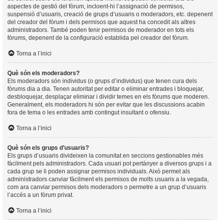
aspectes de gestió del fòrum, incloent-hi l’assignació de permisos,
suspensió d’usuaris, creació de grups d’usuaris o moderadors, etc. depenent
del creador del fòrum i dels permisos que aquest ha concedit als altres
administradors. També poden tenir permisos de moderador en tots els
fòrums, depenent de la configuració establida pel creador del fòrum.
Torna a l’inici
Què són els moderadors?
Els moderadors són individus (o grups d’individus) que tenen cura dels
fòrums dia a dia. Tenen autoritat per editar o eliminar entrades i bloquejar,
desbloquejar, desplaçar eliminar i dividir temes en els fòrums que moderen.
Generalment, els moderadors hi són per evitar que les discussions acabin
fora de tema o les entrades amb contingut insultant o ofensiu.
Torna a l’inici
Què són els grups d’usuaris?
Els grups d’usuaris divideixen la comunitat en seccions gestionables més
fàcilment pels administradors. Cada usuari pot pertànyer a diversos grups i a
cada grup se li poden assignar permisos individuals. Això permet als
administradors canviar fàcilment els permisos de molts usuaris a la vegada,
com ara canviar permisos dels moderadors o permetre a un grup d’usuaris
l’accés a un fòrum privat.
Torna a l’inici