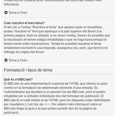
Poseu-vos en contacte amb l’administrador del fòrum per obtenir més
informació.
Torna a l’inici
Com reactivo el meu tema?
Si feu clic a l’enllaç “Reactiva el tema” que apareix quan el visualitzeu,
podeu “reactivar-lo” fent que aparegui a la part superior del fòrum a la
primera pàgina. Això no obstant, si no veieu l’enllaç, llavors és possible que
la reactivació de temes estigui inhabilitada o que no hagi transcorregut el
temps mínim entre reactivacions. També és possible reactivar el tema
simplement escrivint-hi una resposta; assegureu-vos, però, que fent-ho no
infringiu les regles del fòrum.
Torna a l’inici
Formatació i tipus de tema
Què és el BBCode?
El BBCode és una implementació especial de l’HTML que ofereix un gran
control en la formatació de determinats elements d’una entrada. És
l’administrador qui decideix si es permet l’ús del BBCode, però el podeu
inhabilitar per a entrades individuals des del formulari de publicació. El
BBCode té un estil similar al de l’HTML però les etiquetes estan delimitades
per claudàtors [ i ] en lloc de < i >. Per obtenir més informació sobre el
BBCode llegiu la guia a la que podeu accedir des de la pàgina de
publicació.