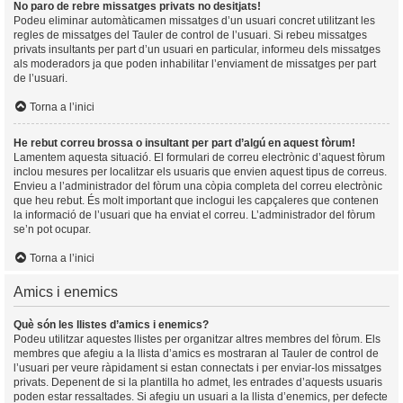
No paro de rebre missatges privats no desitjats!
Podeu eliminar automàticamen missatges d’un usuari concret utilitzant les
regles de missatges del Tauler de control de l’usuari. Si rebeu missatges
privats insultants per part d’un usuari en particular, informeu dels missatges
als moderadors ja que poden inhabilitar l’enviament de missatges per part
de l’usuari.
Torna a l’inici
He rebut correu brossa o insultant per part d’algú en aquest fòrum!
Lamentem aquesta situació. El formulari de correu electrònic d’aquest fòrum
inclou mesures per localitzar els usuaris que envien aquest tipus de correus.
Envieu a l’administrador del fòrum una còpia completa del correu electrònic
que heu rebut. És molt important que inclogui les capçaleres que contenen
la informació de l’usuari que ha enviat el correu. L’administrador del fòrum
se’n pot ocupar.
Torna a l’inici
Amics i enemics
Què són les llistes d’amics i enemics?
Podeu utilitzar aquestes llistes per organitzar altres membres del fòrum. Els
membres que afegiu a la llista d’amics es mostraran al Tauler de control de
l’usuari per veure ràpidament si estan connectats i per enviar-los missatges
privats. Depenent de si la plantilla ho admet, les entrades d’aquests usuaris
poden estar ressaltades. Si afegiu un usuari a la llista d’enemics, per defecte