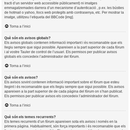
tracti d’un servidor web accessible públicament) ni imatges
emmagatzemades darrera d’un mecanisme d’autenticació , p.ex. les bústies
de hotmail o yahoo, llocs web protegits amb contrasenya, etc. Per mostrar la
imatge, utilitzeu l’etiqueta del BBCode [img].
Torna a l’inici
Què són els avisos globals?
Els avisos globals contenen informació important i és recomanable que els
llegiu sempre que sigui possible. Apareixen a la part superior de cada fòrum
i al vostre Tauler de control de l’usuari. Els permisos per publicar avisos
globals els concedeix l’administrador del fòrum.
Torna a l’inici
Què són els avisos?
Els avisos sovint contenen informació important sobre el fòrum que esteu
llegint i és recomanable que els llegiu sempre que sigui possible. Els avisos
apareixen a la part superior de de cada pàgina del fòrum on s’han publicat.
Els permisos per publicar avisos els concedeix l’administrador del fòrum.
Torna a l’inici
Què són els temes recurrents?
Els temes recurrents d’un fòrum apareixen sota els avisos i només en la
primera pàgina. Habitualment, són força importants i és recomanable que els