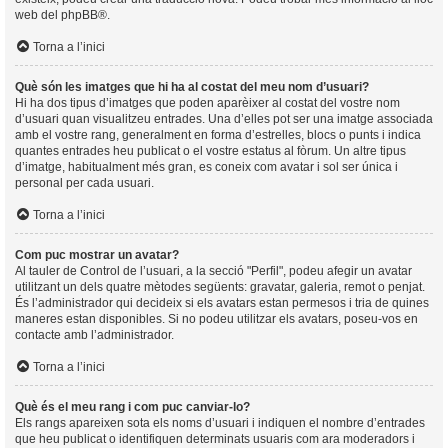
web del
phpBB
®.
Torna a l’inici
Què són les imatges que hi ha al costat del meu nom d’usuari?
Hi ha dos tipus d’imatges que poden aparèixer al costat del vostre nom
d’usuari quan visualitzeu entrades. Una d’elles pot ser una imatge associada
amb el vostre rang, generalment en forma d’estrelles, blocs o punts i indica
quantes entrades heu publicat o el vostre estatus al fòrum. Un altre tipus
d’imatge, habitualment més gran, es coneix com avatar i sol ser única i
personal per cada usuari.
Torna a l’inici
Com puc mostrar un avatar?
Al tauler de Control de l’usuari, a la secció "Perfil", podeu afegir un avatar
utilitzant un dels quatre mètodes següents: gravatar, galeria, remot o penjat.
És l’administrador qui decideix si els avatars estan permesos i tria de quines
maneres estan disponibles. Si no podeu utilitzar els avatars, poseu-vos en
contacte amb l’administrador.
Torna a l’inici
Què és el meu rang i com puc canviar-lo?
Els rangs apareixen sota els noms d’usuari i indiquen el nombre d’entrades
que heu publicat o identifiquen determinats usuaris com ara moderadors i