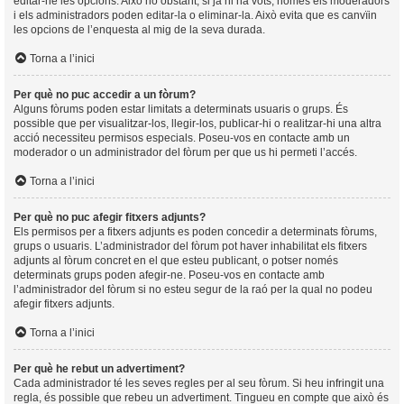
editar-ne les opcions. Això no obstant, si ja hi ha vots, només els moderadors
i els administradors poden editar-la o eliminar-la. Això evita que es canvïin
les opcions de l’enquesta al mig de la seva durada.
Torna a l’inici
Per què no puc accedir a un fòrum?
Alguns fòrums poden estar limitats a determinats usuaris o grups. És
possible que per visualitzar-los, llegir-los, publicar-hi o realitzar-hi una altra
acció necessiteu permisos especials. Poseu-vos en contacte amb un
moderador o un administrador del fòrum per que us hi permeti l’accés.
Torna a l’inici
Per què no puc afegir fitxers adjunts?
Els permisos per a fitxers adjunts es poden concedir a determinats fòrums,
grups o usuaris. L’administrador del fòrum pot haver inhabilitat els fitxers
adjunts al fòrum concret en el que esteu publicant, o potser només
determinats grups poden afegir-ne. Poseu-vos en contacte amb
l’administrador del fòrum si no esteu segur de la raó per la qual no podeu
afegir fitxers adjunts.
Torna a l’inici
Per què he rebut un advertiment?
Cada administrador té les seves regles per al seu fòrum. Si heu infringit una
regla, és possible que rebeu un advertiment. Tingueu en compte que això és