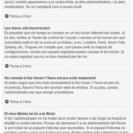
opció i només apareixereu a la vostra llista, la dels administradors, i la dels
moderadors. Se us comptarà com a usuari ocult.
Torna a l’inici
Les hores són incorrectes!
És possible que els temps es mostrin en un fus horari diferent del vostre. Si
és així, visiteu el Tauler de control de l’usuari i canvieu el fus horari per que
coincideixi amb el de la zona on us trobeu, p.ex. Londres, París, Nova York,
Sydney, etc. Tingueu en compte que, com passa amb la majoria de
configuracions, només els usuaris registrats poden canviar el fus horari. Si
no esteu registrat, ara és un bon moment per fer-ho.
Torna a l’inici
He canviat el fus horari i l’hora encara està malament!
Si esteu segur que heu triat correctament el fus horari i l’hora encara és
incorrecta, llavors l’hora del servidor web és errònia. Si us plau, aviseu
l’administrador per que arregli el problema.
Torna a l’inici
El meu idioma no és a la llista!
O bé l’administrador no ha instal·lat el vostre idioma o bé ningú ha traduït el
phpBB al vostre idioma. Proveu de demanar-li a un administrador del fòrum
si pot instal·lar el paquet d’idioma que necessiteu. Si el paquet d’idioma no
existeix, podeu crear una traducció nova. Podeu trobar més informació al lloc