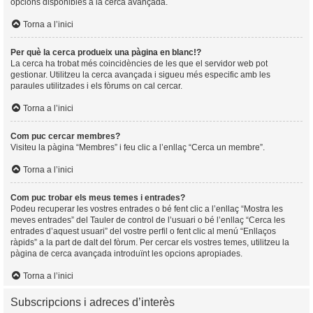
opcions disponibles a la cerca avançada.
Torna a l’inici
Per què la cerca produeix una pàgina en blanc!?
La cerca ha trobat més coincidències de les que el servidor web pot
gestionar. Utilitzeu la cerca avançada i sigueu més especific amb les
paraules utilitzades i els fòrums on cal cercar.
Torna a l’inici
Com puc cercar membres?
Visiteu la pàgina “Membres” i feu clic a l’enllaç “Cerca un membre”.
Torna a l’inici
Com puc trobar els meus temes i entrades?
Podeu recuperar les vostres entrades o bé fent clic a l’enllaç “Mostra les
meves entrades” del Tauler de control de l’usuari o bé l’enllaç “Cerca les
entrades d’aquest usuari” del vostre perfil o fent clic al menú “Enllaços
ràpids” a la part de dalt del fòrum. Per cercar els vostres temes, utilitzeu la
pàgina de cerca avançada introduïnt les opcions apropiades.
Torna a l’inici
Subscripcions i adreces d’interès