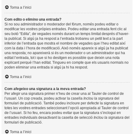
Torna a l’inici
Com edito o elimino una entrada?
Si no sou administrador o moderador del fòrum, només podeu editar o
modificar les vostres pròpies entrades. Podeu editar una entrada fent clic al
seu botó “Edita”, de vegades només durant un temps limitat després d’haver-
la publicat. Si algú ja ha respost a l’entrada trobareu un petit text a la part
inferior de l’entrada que mostra el nombre de vegades que l’heu editat així
com la data i l’hora de modificació. Això només apareix si algú ja ha publicat
una resposta; no apareixerà si és un moderador o un administrador qui ha
editat l’entrada, tot i que si ho desitgen es possible que deixin una nota
explicant perquè l’han editat. Tingueu en compte que els usuaris normals no
poden eliminar una entrada si algú ja hi ha respost.
Torna a l’inici
Com afegeixo una signatura a la meva entrada?
Per afegir una signatura primer n’heu de crear una al Tauler de control de
l’usuari. Un cop creada, podeu activar la casella
Inclou la signatura
del
formulari de publicació. També podeu incloure per defecte la signatura en
totes les vostres entrades seleccionant l’opció apropiada al Tauler de control
de l’usuari. Si ho feu, encara podeu evitar que la signatura s’inclogui en
entrades individuals desactivant la casella de selecció
Inclou la signatura
del
formulari de publicació.
Torna a l’inici