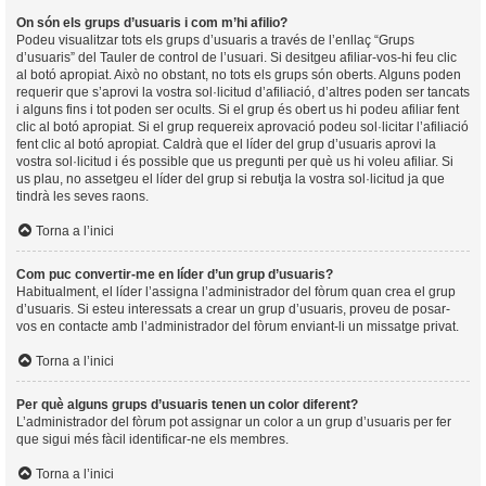
On són els grups d’usuaris i com m’hi afilio?
Podeu visualitzar tots els grups d’usuaris a través de l’enllaç “Grups
d’usuaris” del Tauler de control de l’usuari. Si desitgeu afiliar-vos-hi feu clic
al botó apropiat. Això no obstant, no tots els grups són oberts. Alguns poden
requerir que s’aprovi la vostra sol·licitud d’afiliació, d’altres poden ser tancats
i alguns fins i tot poden ser ocults. Si el grup és obert us hi podeu afiliar fent
clic al botó apropiat. Si el grup requereix aprovació podeu sol·licitar l’afiliació
fent clic al botó apropiat. Caldrà que el líder del grup d’usuaris aprovi la
vostra sol·licitud i és possible que us pregunti per què us hi voleu afiliar. Si
us plau, no assetgeu el líder del grup si rebutja la vostra sol·licitud ja que
tindrà les seves raons.
Torna a l’inici
Com puc convertir-me en líder d’un grup d’usuaris?
Habitualment, el líder l’assigna l’administrador del fòrum quan crea el grup
d’usuaris. Si esteu interessats a crear un grup d’usuaris, proveu de posar-
vos en contacte amb l’administrador del fòrum enviant-li un missatge privat.
Torna a l’inici
Per què alguns grups d’usuaris tenen un color diferent?
L’administrador del fòrum pot assignar un color a un grup d’usuaris per fer
que sigui més fàcil identificar-ne els membres.
Torna a l’inici