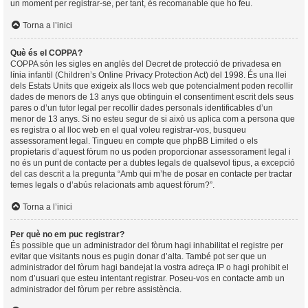
un moment per registrar-se, per tant, és recomanable que ho feu.
Torna a l’inici
Què és el COPPA?
COPPA són les sigles en anglès del Decret de protecció de privadesa en
línia infantil (Children’s Online Privacy Protection Act) del 1998. És una llei
dels Estats Units que exigeix als llocs web que potencialment poden recollir
dades de menors de 13 anys que obtinguin el consentiment escrit dels seus
pares o d’un tutor legal per recollir dades personals identificables d’un
menor de 13 anys. Si no esteu segur de si això us aplica com a persona que
es registra o al lloc web en el qual voleu registrar-vos, busqueu
assessorament legal. Tingueu en compte que phpBB Limited o els
propietaris d’aquest fòrum no us poden proporcionar assessorament legal i
no és un punt de contacte per a dubtes legals de qualsevol tipus, a excepció
del cas descrit a la pregunta “Amb qui m’he de posar en contacte per tractar
temes legals o d’abús relacionats amb aquest fòrum?”.
Torna a l’inici
Per què no em puc registrar?
És possible que un administrador del fòrum hagi inhabilitat el registre per
evitar que visitants nous es pugin donar d’alta. També pot ser que un
administrador del fòrum hagi bandejat la vostra adreça IP o hagi prohibit el
nom d’usuari que esteu intentant registrar. Poseu-vos en contacte amb un
administrador del fòrum per rebre assistència.