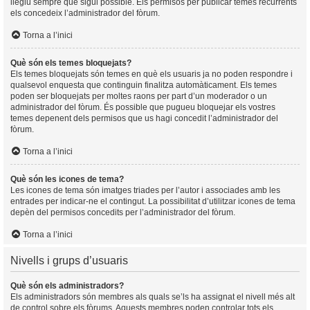
llegiu sempre que sigui possible. Els permisos per publicar temes recurrents
els concedeix l’administrador del fòrum.
Torna a l’inici
Què són els temes bloquejats?
Els temes bloquejats són temes en què els usuaris ja no poden respondre i
qualsevol enquesta que continguin finalitza automàticament. Els temes
poden ser bloquejats per moltes raons per part d’un moderador o un
administrador del fòrum. És possible que pugueu bloquejar els vostres
temes depenent dels permisos que us hagi concedit l’administrador del
fòrum.
Torna a l’inici
Què són les icones de tema?
Les icones de tema són imatges triades per l’autor i associades amb les
entrades per indicar-ne el contingut. La possibilitat d’utilitzar icones de tema
depèn del permisos concedits per l’administrador del fòrum.
Torna a l’inici
Nivells i grups d’usuaris
Què són els administradors?
Els administradors són membres als quals se’ls ha assignat el nivell més alt
de control sobre els fòrums. Aquests membres poden controlar tots els