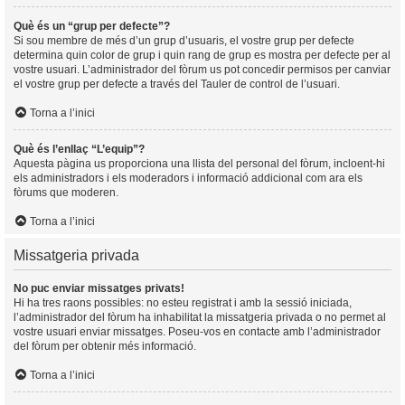
Què és un “grup per defecte”?
Si sou membre de més d’un grup d’usuaris, el vostre grup per defecte
determina quin color de grup i quin rang de grup es mostra per defecte per al
vostre usuari. L’administrador del fòrum us pot concedir permisos per canviar
el vostre grup per defecte a través del Tauler de control de l’usuari.
Torna a l’inici
Què és l’enllaç “L’equip”?
Aquesta pàgina us proporciona una llista del personal del fòrum, incloent-hi
els administradors i els moderadors i informació addicional com ara els
fòrums que moderen.
Torna a l’inici
Missatgeria privada
No puc enviar missatges privats!
Hi ha tres raons possibles: no esteu registrat i amb la sessió iniciada,
l’administrador del fòrum ha inhabilitat la missatgeria privada o no permet al
vostre usuari enviar missatges. Poseu-vos en contacte amb l’administrador
del fòrum per obtenir més informació.
Torna a l’inici