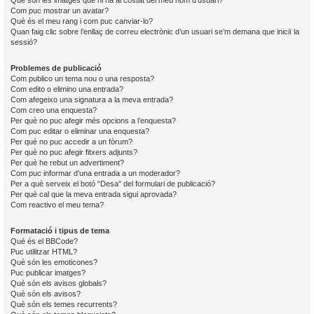
Què són les imatges que hi ha al costat del meu nom d’usuari?
Com puc mostrar un avatar?
Què és el meu rang i com puc canviar-lo?
Quan faig clic sobre l’enllaç de correu electrònic d’un usuari se’m demana que iniciï la
sessió?
Problemes de publicació
Com publico un tema nou o una resposta?
Com edito o elimino una entrada?
Com afegeixo una signatura a la meva entrada?
Com creo una enquesta?
Per què no puc afegir més opcions a l’enquesta?
Com puc editar o eliminar una enquesta?
Per què no puc accedir a un fòrum?
Per què no puc afegir fitxers adjunts?
Per què he rebut un advertiment?
Com puc informar d’una entrada a un moderador?
Per a què serveix el botó “Desa” del formulari de publicació?
Per què cal que la meva entrada sigui aprovada?
Com reactivo el meu tema?
Formatació i tipus de tema
Què és el BBCode?
Puc utilitzar HTML?
Què són les emoticones?
Puc publicar imatges?
Què són els avisos globals?
Què són els avisos?
Què són els temes recurrents?