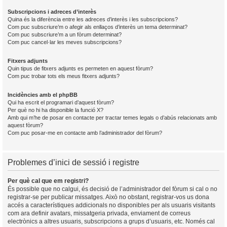
Subscripcions i adreces d’interès
Quina és la diferència entre les adreces d’interès i les subscripcions?
Com puc subscriure’m o afegir als enllaços d’interès un tema determinat?
Com puc subscriure’m a un fòrum determinat?
Com puc cancel·lar les meves subscripcions?
Fitxers adjunts
Quin tipus de fitxers adjunts es permeten en aquest fòrum?
Com puc trobar tots els meus fitxers adjunts?
Incidències amb el phpBB
Qui ha escrit el programari d’aquest fòrum?
Per què no hi ha disponible la funció X?
Amb qui m’he de posar en contacte per tractar temes legals o d’abús relacionats amb
aquest fòrum?
Com puc posar-me en contacte amb l’administrador del fòrum?
Problemes d’inici de sessió i registre
Per què cal que em registri?
És possible que no calgui, és decisió de l’administrador del fòrum si cal o no
registrar-se per publicar missatges. Això no obstant, registrar-vos us dona
accés a característiques addicionals no disponibles per als usuaris visitants
com ara definir avatars, missatgeria privada, enviament de correus
electrònics a altres usuaris, subscripcions a grups d’usuaris, etc. Només cal