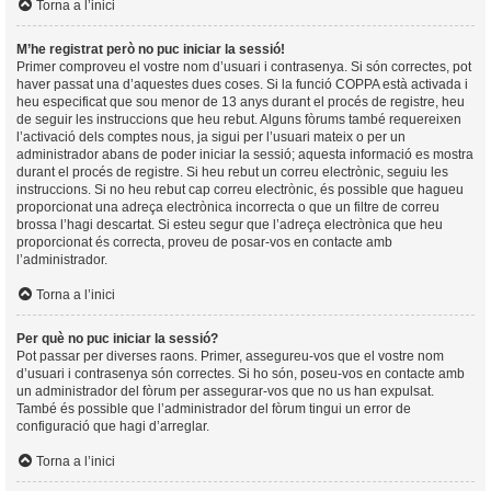
Torna a l’inici
M’he registrat però no puc iniciar la sessió!
Primer comproveu el vostre nom d’usuari i contrasenya. Si són correctes, pot
haver passat una d’aquestes dues coses. Si la funció COPPA està activada i
heu especificat que sou menor de 13 anys durant el procés de registre, heu
de seguir les instruccions que heu rebut. Alguns fòrums també requereixen
l’activació dels comptes nous, ja sigui per l’usuari mateix o per un
administrador abans de poder iniciar la sessió; aquesta informació es mostra
durant el procés de registre. Si heu rebut un correu electrònic, seguiu les
instruccions. Si no heu rebut cap correu electrònic, és possible que hagueu
proporcionat una adreça electrònica incorrecta o que un filtre de correu
brossa l’hagi descartat. Si esteu segur que l’adreça electrònica que heu
proporcionat és correcta, proveu de posar-vos en contacte amb
l’administrador.
Torna a l’inici
Per què no puc iniciar la sessió?
Pot passar per diverses raons. Primer, assegureu-vos que el vostre nom
d’usuari i contrasenya són correctes. Si ho són, poseu-vos en contacte amb
un administrador del fòrum per assegurar-vos que no us han expulsat.
També és possible que l’administrador del fòrum tingui un error de
configuració que hagi d’arreglar.
Torna a l’inici