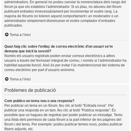
administradors. En general no podeu canviar la nomenclatura dels rangs del
fòrum ja que els estableix l’administrador. Si us plau, no abuseu del fòrum
publicant entrades innecessàriament per incrementar el vostre rang. La
majoria de fòrums no toleren aquest comportament i un moderador o un
administrador simplement disminuiran el vostre comptador d’entrades
publicades.
Torna a l’inici
Quan faig clic sobre l’enllaç de correu electrònic d’un usuari se’m
demana que iniciï la sessió?
Només els usuaris registrats poden enviar correus electrònics a altres
usuaris a través del formulari integrat de correu, i només si l’administrador ha
habilitat aquesta funció. Això és per evitar l’ús malintencionat del sistema de
correu electrònic per part d’usuaris anònims.
Torna a l’inici
Problemes de publicació
Com publico un tema nou o una resposta?
Per publicar un tema en un fòrum, feu clic al botó "Entrada nova". Per
publicar una resposta en un tam, feu clic al botó "Publica resposta". És
possible que us hagueu de registrar per poder publicar un missatge. Teniu
una llista dels permisos de cada fòrum a la part inferior de les pàgines del
fòrum i del tema. Per exemple: podeu publicar temes nous, podeu publicar
fitxers adjunts, etc.