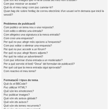
Què són les imatges que hi ha al costat del meu nom d’usuari?
Com puc mostrar un avatar?
Què és el meu rang i com puc canviar-lo?
Quan faig clic sobre l’enllaç de correu electrònic d’un usuari se’m demana que iniciï la
sessió?
Problemes de publicació
Com publico un tema nou o una resposta?
Com edito o elimino una entrada?
Com afegeixo una signatura a la meva entrada?
Com creo una enquesta?
Per què no puc afegir més opcions a l’enquesta?
Com puc editar o eliminar una enquesta?
Per què no puc accedir a un fòrum?
Per què no puc afegir fitxers adjunts?
Per què he rebut un advertiment?
Com puc informar d’una entrada a un moderador?
Per a què serveix el botó “Desa” del formulari de publicació?
Per què cal que la meva entrada sigui aprovada?
Com reactivo el meu tema?
Formatació i tipus de tema
Què és el BBCode?
Puc utilitzar HTML?
Què són les emoticones?
Puc publicar imatges?
Què són els avisos globals?
Què són els avisos?
Què són els temes recurrents?