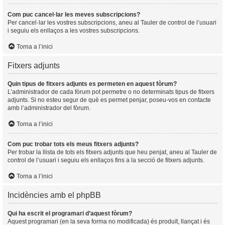
Com puc cancel·lar les meves subscripcions?
Per cancel·lar les vostres subscripcions, aneu al Tauler de control de l’usuari
i seguiu els enllaços a les vostres subscripcions.
Torna a l’inici
Fitxers adjunts
Quin tipus de fitxers adjunts es permeten en aquest fòrum?
L’administrador de cada fòrum pot permetre o no determinats tipus de fitxers
adjunts. Si no esteu segur de què es permet penjar, poseu-vos en contacte
amb l’administrador del fòrum.
Torna a l’inici
Com puc trobar tots els meus fitxers adjunts?
Per trobar la llista de tots els fitxers adjunts que heu penjat, aneu al Tauler de
control de l’usuari i seguiu els enllaços fins a la secció de fitxers adjunts.
Torna a l’inici
Incidències amb el phpBB
Qui ha escrit el programari d’aquest fòrum?
Aquest programari (en la seva forma no modificada) és produït, llançat i és