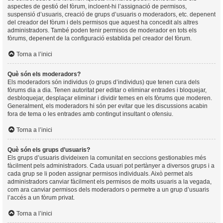
aspectes de gestió del fòrum, incloent-hi l’assignació de permisos,
suspensió d’usuaris, creació de grups d’usuaris o moderadors, etc. depenent
del creador del fòrum i dels permisos que aquest ha concedit als altres
administradors. També poden tenir permisos de moderador en tots els
fòrums, depenent de la configuració establida pel creador del fòrum.
Torna a l’inici
Què són els moderadors?
Els moderadors són individus (o grups d’individus) que tenen cura dels
fòrums dia a dia. Tenen autoritat per editar o eliminar entrades i bloquejar,
desbloquejar, desplaçar eliminar i dividir temes en els fòrums que moderen.
Generalment, els moderadors hi són per evitar que les discussions acabin
fora de tema o les entrades amb contingut insultant o ofensiu.
Torna a l’inici
Què són els grups d’usuaris?
Els grups d’usuaris divideixen la comunitat en seccions gestionables més
fàcilment pels administradors. Cada usuari pot pertànyer a diversos grups i a
cada grup se li poden assignar permisos individuals. Això permet als
administradors canviar fàcilment els permisos de molts usuaris a la vegada,
com ara canviar permisos dels moderadors o permetre a un grup d’usuaris
l’accés a un fòrum privat.
Torna a l’inici