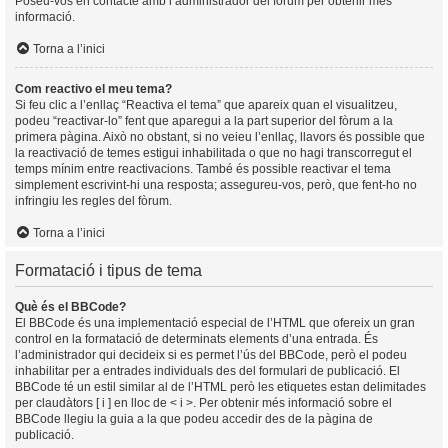
Poseu-vos en contacte amb l’administrador del fòrum per obtenir més
informació.
Torna a l’inici
Com reactivo el meu tema?
Si feu clic a l’enllaç “Reactiva el tema” que apareix quan el visualitzeu,
podeu “reactivar-lo” fent que aparegui a la part superior del fòrum a la
primera pàgina. Això no obstant, si no veieu l’enllaç, llavors és possible que
la reactivació de temes estigui inhabilitada o que no hagi transcorregut el
temps mínim entre reactivacions. També és possible reactivar el tema
simplement escrivint-hi una resposta; assegureu-vos, però, que fent-ho no
infringiu les regles del fòrum.
Torna a l’inici
Formatació i tipus de tema
Què és el BBCode?
El BBCode és una implementació especial de l’HTML que ofereix un gran
control en la formatació de determinats elements d’una entrada. És
l’administrador qui decideix si es permet l’ús del BBCode, però el podeu
inhabilitar per a entrades individuals des del formulari de publicació. El
BBCode té un estil similar al de l’HTML però les etiquetes estan delimitades
per claudàtors [ i ] en lloc de < i >. Per obtenir més informació sobre el
BBCode llegiu la guia a la que podeu accedir des de la pàgina de
publicació.