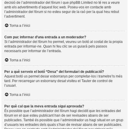
decisió de l’administrador del fòrum i que phpBB Limited no té res a veure
amb els advertiments d’aquest lloc web. Poseu-vos en contacte amb
l’administrador del fòrum si no esteu segur de la raó per la qual heu rebut
l’advertiment.
Torna a l’inici
Com puc informar d’una entrada a un moderador?
Si l’administrador del fòrum ho permet, veureu un botó al costat de la propia
entrada per informar-ne. Quan hi feu clic se us guiarà pels passos
necessaris per informar de l’entrada.
Torna a l’inici
Per a què serveix el botó “Desa” del formulari de publicació?
Aquest botó us permet desar esborranys per completar-los i trametre’ls més
tard. Per recarregar un esborrany desat visiteu el Tauler de control de
l’usuari.
Torna a l’inici
Per què cal que la meva entrada sigui aprovada?
És possible que l’administrador del fòrum hagi decidit que les entrades del
fòrum en el que esteu publicant han de ser revisades abans de ser
publicades. També és possible que l’administrador us hagi situat en un grup
d’usuaris les entrades dels quals s’han de revisar abans de ser publicades.