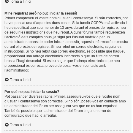
Torna a l’inici
M’he registrat però no puc iniciar la sessió!
Primer comproveu el vostre nom d’usuari i contrasenya. Si són correctes, pot
haver passat una d’aquestes dues coses. Si la funció COPPA està activada i
heu especificat que sou menor de 13 anys durant el procés de registre, heu
de seguir les instruccions que heu rebut. Alguns fòrums també requereixen
l’activació dels comptes nous, ja sigui per l’usuari mateix o per un
administrador abans de poder iniciar la sessió; aquesta informació es mostra
durant el procés de registre. Si heu rebut un correu electrònic, seguiu les
instruccions. Si no heu rebut cap correu electrònic, és possible que hagueu
proporcionat una adreça electrònica incorrecta o que un filtre de correu
brossa l’hagi descartat. Si esteu segur que l’adreça electrònica que heu
proporcionat és correcta, proveu de posar-vos en contacte amb
l’administrador.
Torna a l’inici
Per què no puc iniciar la sessió?
Pot passar per diverses raons. Primer, assegureu-vos que el vostre nom
d’usuari i contrasenya són correctes. Si ho són, poseu-vos en contacte amb
un administrador del fòrum per assegurar-vos que no us han expulsat.
També és possible que l’administrador del fòrum tingui un error de
configuració que hagi d’arreglar.
Torna a l’inici