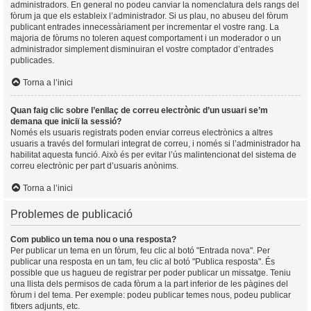
administradors. En general no podeu canviar la nomenclatura dels rangs del
fòrum ja que els estableix l’administrador. Si us plau, no abuseu del fòrum
publicant entrades innecessàriament per incrementar el vostre rang. La
majoria de fòrums no toleren aquest comportament i un moderador o un
administrador simplement disminuiran el vostre comptador d’entrades
publicades.
Torna a l’inici
Quan faig clic sobre l’enllaç de correu electrònic d’un usuari se’m
demana que iniciï la sessió?
Només els usuaris registrats poden enviar correus electrònics a altres
usuaris a través del formulari integrat de correu, i només si l’administrador ha
habilitat aquesta funció. Això és per evitar l’ús malintencionat del sistema de
correu electrònic per part d’usuaris anònims.
Torna a l’inici
Problemes de publicació
Com publico un tema nou o una resposta?
Per publicar un tema en un fòrum, feu clic al botó "Entrada nova". Per
publicar una resposta en un tam, feu clic al botó "Publica resposta". És
possible que us hagueu de registrar per poder publicar un missatge. Teniu
una llista dels permisos de cada fòrum a la part inferior de les pàgines del
fòrum i del tema. Per exemple: podeu publicar temes nous, podeu publicar
fitxers adjunts, etc.