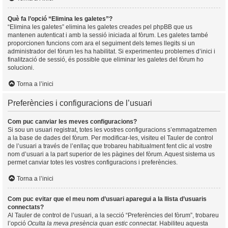
Què fa l’opció “Elimina les galetes”?
“Elimina les galetes” elimina les galetes creades pel phpBB que us
mantenen autenticat i amb la sessió iniciada al fòrum. Les galetes també
proporcionen funcions com ara el seguiment dels temes llegits si un
administrador del fòrum les ha habilitat. Si experimenteu problemes d’inici i
finalització de sessió, és possible que eliminar les galetes del fòrum ho
solucioni.
Torna a l’inici
Preferències i configuracions de l’usuari
Com puc canviar les meves configuracions?
Si sou un usuari registrat, totes les vostres configuracions s’emmagatzemen
a la base de dades del fòrum. Per modificar-les, visiteu el Tauler de control
de l’usuari a través de l’enllaç que trobareu habitualment fent clic al vostre
nom d’usuari a la part superior de les pàgines del fòrum. Aquest sistema us
permet canviar totes les vostres configuracions i preferències.
Torna a l’inici
Com puc evitar que el meu nom d’usuari aparegui a la llista d’usuaris
connectats?
Al Tauler de control de l’usuari, a la secció “Preferències del fòrum”, trobareu
l’opció
Oculta la meva presència quan estic connectat
. Habiliteu aquesta