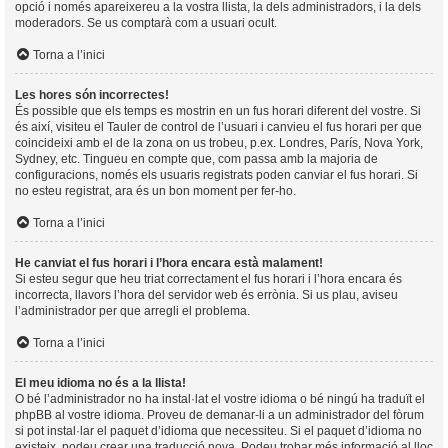
opció i només apareixereu a la vostra llista, la dels administradors, i la dels
moderadors. Se us comptarà com a usuari ocult.
Torna a l’inici
Les hores són incorrectes!
És possible que els temps es mostrin en un fus horari diferent del vostre. Si
és així, visiteu el Tauler de control de l’usuari i canvieu el fus horari per que
coincideixi amb el de la zona on us trobeu, p.ex. Londres, París, Nova York,
Sydney, etc. Tingueu en compte que, com passa amb la majoria de
configuracions, només els usuaris registrats poden canviar el fus horari. Si
no esteu registrat, ara és un bon moment per fer-ho.
Torna a l’inici
He canviat el fus horari i l’hora encara està malament!
Si esteu segur que heu triat correctament el fus horari i l’hora encara és
incorrecta, llavors l’hora del servidor web és errònia. Si us plau, aviseu
l’administrador per que arregli el problema.
Torna a l’inici
El meu idioma no és a la llista!
O bé l’administrador no ha instal·lat el vostre idioma o bé ningú ha traduït el
phpBB al vostre idioma. Proveu de demanar-li a un administrador del fòrum
si pot instal·lar el paquet d’idioma que necessiteu. Si el paquet d’idioma no
existeix, podeu crear una traducció nova. Podeu trobar més informació al lloc