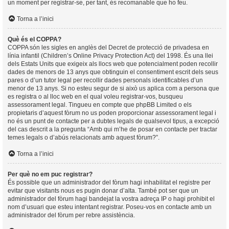
un moment per registrar-se, per tant, és recomanable que ho feu.
Torna a l’inici
Què és el COPPA?
COPPA són les sigles en anglès del Decret de protecció de privadesa en
línia infantil (Children’s Online Privacy Protection Act) del 1998. És una llei
dels Estats Units que exigeix als llocs web que potencialment poden recollir
dades de menors de 13 anys que obtinguin el consentiment escrit dels seus
pares o d’un tutor legal per recollir dades personals identificables d’un
menor de 13 anys. Si no esteu segur de si això us aplica com a persona que
es registra o al lloc web en el qual voleu registrar-vos, busqueu
assessorament legal. Tingueu en compte que phpBB Limited o els
propietaris d’aquest fòrum no us poden proporcionar assessorament legal i
no és un punt de contacte per a dubtes legals de qualsevol tipus, a excepció
del cas descrit a la pregunta “Amb qui m’he de posar en contacte per tractar
temes legals o d’abús relacionats amb aquest fòrum?”.
Torna a l’inici
Per què no em puc registrar?
És possible que un administrador del fòrum hagi inhabilitat el registre per
evitar que visitants nous es pugin donar d’alta. També pot ser que un
administrador del fòrum hagi bandejat la vostra adreça IP o hagi prohibit el
nom d’usuari que esteu intentant registrar. Poseu-vos en contacte amb un
administrador del fòrum per rebre assistència.