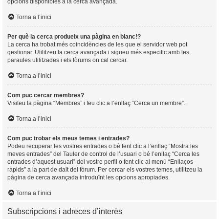
opcions disponibles a la cerca avançada.
Torna a l’inici
Per què la cerca produeix una pàgina en blanc!?
La cerca ha trobat més coincidències de les que el servidor web pot
gestionar. Utilitzeu la cerca avançada i sigueu més especific amb les
paraules utilitzades i els fòrums on cal cercar.
Torna a l’inici
Com puc cercar membres?
Visiteu la pàgina “Membres” i feu clic a l’enllaç “Cerca un membre”.
Torna a l’inici
Com puc trobar els meus temes i entrades?
Podeu recuperar les vostres entrades o bé fent clic a l’enllaç “Mostra les
meves entrades” del Tauler de control de l’usuari o bé l’enllaç “Cerca les
entrades d’aquest usuari” del vostre perfil o fent clic al menú “Enllaços
ràpids” a la part de dalt del fòrum. Per cercar els vostres temes, utilitzeu la
pàgina de cerca avançada introduïnt les opcions apropiades.
Torna a l’inici
Subscripcions i adreces d’interès