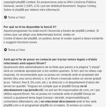
copyright
phpBB Limited
. Es proporciona sota la GNU Llicència Pública
General, versió 2 (GPL-2.0) i pot ser distribuït lliurement. Seguiu l’enllaç
Sobre el phpBB
per obtenir més informació.
Torna a l’inici
Per què no hi ha disponible la funció X?
Aquest programari ha estat escrit i llicenciat a través de phpBB Limited. Si
creieu que cal afegir una determinada funció, visiteu el
Centre d’idees del phpBB
, on podreu donar el vostre suport a idees existents
o suggerir funcions noves.
Torna a l’inici
Amb qui m’he de posar en contacte per tractar temes legals o d’abús
relacionats amb aquest fòrum?
Qualsevols dels administradors de la llista que pareix a la pàgina “L’equip”
serà un contacte apropiat per a les vostres queixes. Si tot i així no rebeu cap
resposta, és recomanable que us poseu en contacte amb el propietari del
domini (feu una
cerca whois
) o, si el fòrum s’executa sobre un servei gratuït
(p.ex. Yahoo!, free.fr, f2s.com, etc.), la direcció o el departament d’abús del
servei en questió. Tingueu en compte que el phpBB Group
no té
absolutament cap jurisdicció
i no pot ser fet responsable de com, on i qui
utilitza aquest fòrum. No us poseu en contacte amb el phpBB Group en
relació a qualsevol tema legal (cessar i desistir, responsabilització,
comentaris difamatoris, etc.)
no relacionat directament
amb el lloc web
phpBB.com o el programari phpBB en sí mateix. Si envieu un correu