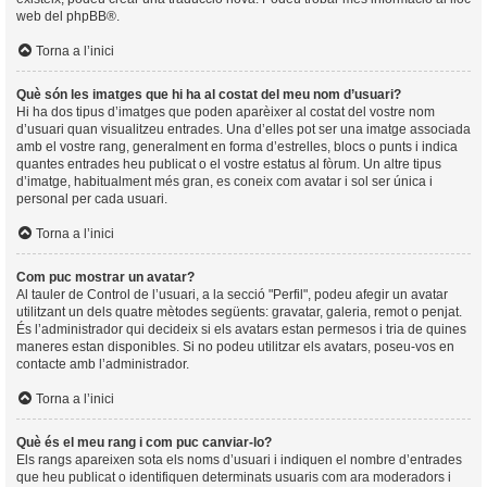
web del
phpBB
®.
Torna a l’inici
Què són les imatges que hi ha al costat del meu nom d’usuari?
Hi ha dos tipus d’imatges que poden aparèixer al costat del vostre nom
d’usuari quan visualitzeu entrades. Una d’elles pot ser una imatge associada
amb el vostre rang, generalment en forma d’estrelles, blocs o punts i indica
quantes entrades heu publicat o el vostre estatus al fòrum. Un altre tipus
d’imatge, habitualment més gran, es coneix com avatar i sol ser única i
personal per cada usuari.
Torna a l’inici
Com puc mostrar un avatar?
Al tauler de Control de l’usuari, a la secció "Perfil", podeu afegir un avatar
utilitzant un dels quatre mètodes següents: gravatar, galeria, remot o penjat.
És l’administrador qui decideix si els avatars estan permesos i tria de quines
maneres estan disponibles. Si no podeu utilitzar els avatars, poseu-vos en
contacte amb l’administrador.
Torna a l’inici
Què és el meu rang i com puc canviar-lo?
Els rangs apareixen sota els noms d’usuari i indiquen el nombre d’entrades
que heu publicat o identifiquen determinats usuaris com ara moderadors i