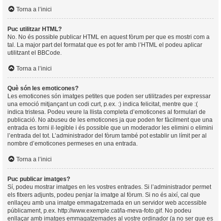
Torna a l’inici
Puc utilitzar HTML?
No. No és possible publicar HTML en aquest fòrum per que es mostri com a
tal. La major part del formatat que es pot fer amb l’HTML el podeu aplicar
utilitzant el BBCode.
Torna a l’inici
Què són les emoticones?
Les emoticones són imatges petites que poden ser utilitzades per expressar
una emoció mitjançant un codi curt, p.ex. :) indica felicitat, mentre que :(
indica tristesa. Podeu veure la llista completa d’emoticones al formulari de
publicació. No abuseu de les emoticones ja que poden fer fàcilment que una
entrada es torni il·legible i és possible que un moderador les elimini o elimini
l’entrada del tot. L’administrador del fòrum també pot establir un límit per al
nombre d’emoticones permeses en una entrada.
Torna a l’inici
Puc publicar imatges?
Sí, podeu mostrar imatges en les vostres entrades. Si l’administrador permet
els fitxers adjunts, podeu penjar la imatge al fòrum. Si no és així, cal que
enllaçeu amb una imatge emmagatzemada en un servidor web accessible
públicament, p.ex. http://www.exemple.cat/la-meva-foto.gif. No podeu
enllaçar amb imatges emmagatzemades al vostre ordinador (a no ser que es