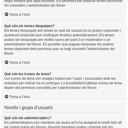
llegiu sempre que sigui possible. Els permisos per publicar temes recurrents
els concedeix l’administrador del fòrum.
Torna a l’inici
Què són els temes bloquejats?
Els temes bloquejats són temes en què els usuaris ja no poden respondre i
qualsevol enquesta que continguin finalitza automàticament. Els temes
poden ser bloquejats per moltes raons per part d’un moderador o un
administrador del fòrum. És possible que pugueu bloquejar els vostres
temes depenent dels permisos que us hagi concedit l’administrador del
fòrum.
Torna a l’inici
Què són les icones de tema?
Les icones de tema són imatges triades per l’autor i associades amb les
entrades per indicar-ne el contingut. La possibilitat d’utilitzar icones de tema
depèn del permisos concedits per l’administrador del fòrum.
Torna a l’inici
Nivells i grups d’usuaris
Què són els administradors?
Els administradors són membres als quals se’ls ha assignat el nivell més alt
de control sobre els fòrums. Aquests membres poden controlar tots els