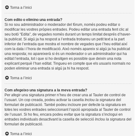
Torna a l’inici
Com edito o elimino una entrada?
Si no sou administrador o moderador del fòrum, només podeu editar o
modificar les vostres pròpies entrades. Podeu editar una entrada fent clic al
seu botó “Edita”, de vegades només durant un temps limitat després d’haver-
la publicat. Si algú ja ha respost a l’entrada trobareu un petit text a la part
inferior de l’entrada que mostra el nombre de vegades que l’heu editat així
com la data i l’hora de modificació. Això només apareix si algú ja ha publicat
una resposta; no apareixerà si és un moderador o un administrador qui ha
editat l’entrada, tot i que si ho desitgen es possible que deixin una nota
explicant perquè l’han editat. Tingueu en compte que els usuaris normals no
poden eliminar una entrada si algú ja hi ha respost.
Torna a l’inici
Com afegeixo una signatura a la meva entrada?
Per afegir una signatura primer n’heu de crear una al Tauler de control de
l’usuari. Un cop creada, podeu activar la casella
Inclou la signatura
del
formulari de publicació. També podeu incloure per defecte la signatura en
totes les vostres entrades seleccionant l’opció apropiada al Tauler de control
de l’usuari. Si ho feu, encara podeu evitar que la signatura s’inclogui en
entrades individuals desactivant la casella de selecció
Inclou la signatura
del
formulari de publicació.
Torna a l’inici