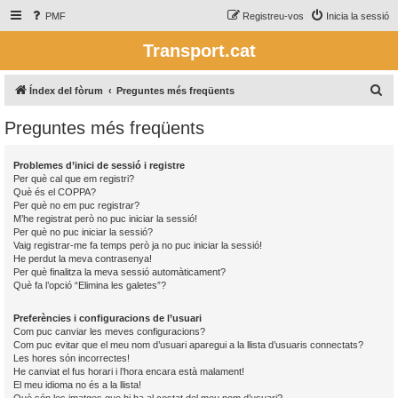
PMF
Registreu-vos
Inicia la sessió
Transport.cat
C
Índex del fòrum
Preguntes més freqüents
e
Preguntes més freqüents
r
c
Problemes d’inici de sessió i registre
a
Per què cal que em registri?
Què és el COPPA?
Per què no em puc registrar?
M’he registrat però no puc iniciar la sessió!
Per què no puc iniciar la sessió?
Vaig registrar-me fa temps però ja no puc iniciar la sessió!
He perdut la meva contrasenya!
Per què finalitza la meva sessió automàticament?
Què fa l’opció “Elimina les galetes”?
Preferències i configuracions de l’usuari
Com puc canviar les meves configuracions?
Com puc evitar que el meu nom d’usuari aparegui a la llista d’usuaris connectats?
Les hores són incorrectes!
He canviat el fus horari i l’hora encara està malament!
El meu idioma no és a la llista!