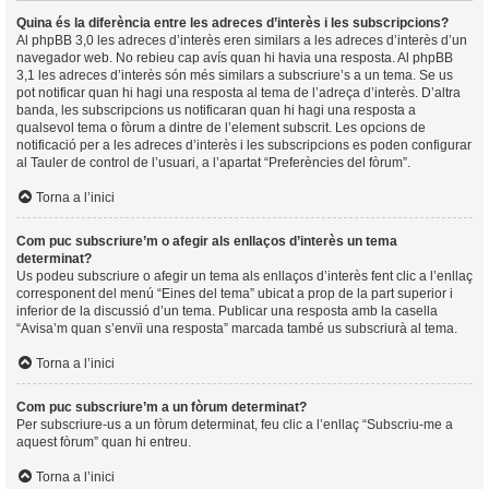
Quina és la diferència entre les adreces d’interès i les subscripcions?
Al phpBB 3,0 les adreces d’interès eren similars a les adreces d’interès d’un
navegador web. No rebieu cap avís quan hi havia una resposta. Al phpBB
3,1 les adreces d’interès són més similars a subscriure’s a un tema. Se us
pot notificar quan hi hagi una resposta al tema de l’adreça d’interès. D’altra
banda, les subscripcions us notificaran quan hi hagi una resposta a
qualsevol tema o fòrum a dintre de l’element subscrit. Les opcions de
notificació per a les adreces d’interès i les subscripcions es poden configurar
al Tauler de control de l’usuari, a l’apartat “Preferències del fòrum”.
Torna a l’inici
Com puc subscriure’m o afegir als enllaços d’interès un tema
determinat?
Us podeu subscriure o afegir un tema als enllaços d’interès fent clic a l’enllaç
corresponent del menú “Eines del tema” ubicat a prop de la part superior i
inferior de la discussió d’un tema. Publicar una resposta amb la casella
“Avisa’m quan s’envïi una resposta” marcada també us subscriurà al tema.
Torna a l’inici
Com puc subscriure’m a un fòrum determinat?
Per subscriure-us a un fòrum determinat, feu clic a l’enllaç “Subscriu-me a
aquest fòrum” quan hi entreu.
Torna a l’inici