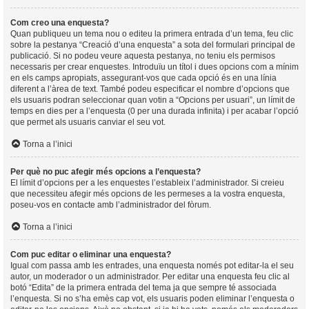
Com creo una enquesta?
Quan publiqueu un tema nou o editeu la primera entrada d’un tema, feu clic
sobre la pestanya “Creació d’una enquesta” a sota del formulari principal de
publicació. Si no podeu veure aquesta pestanya, no teniu els permisos
necessaris per crear enquestes. Introduïu un títol i dues opcions com a mínim
en els camps apropiats, assegurant-vos que cada opció és en una línia
diferent a l’àrea de text. També podeu especificar el nombre d’opcions que
els usuaris podran seleccionar quan votin a “Opcions per usuari”, un límit de
temps en dies per a l’enquesta (0 per una durada infinita) i per acabar l’opció
que permet als usuaris canviar el seu vot.
Torna a l’inici
Per què no puc afegir més opcions a l’enquesta?
El límit d’opcions per a les enquestes l’estableix l’administrador. Si creieu
que necessiteu afegir més opcions de les permeses a la vostra enquesta,
poseu-vos en contacte amb l’administrador del fòrum.
Torna a l’inici
Com puc editar o eliminar una enquesta?
Igual com passa amb les entrades, una enquesta només pot editar-la el seu
autor, un moderador o un administrador. Per editar una enquesta feu clic al
botó “Edita” de la primera entrada del tema ja que sempre té associada
l’enquesta. Si no s’ha emès cap vot, els usuaris poden eliminar l’enquesta o