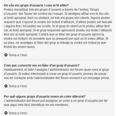
On són els grups d’usuaris i com m’hi afilio?
Podeu visualitzar tots els grups d’usuaris a través de l’enllaç “Grups
d’usuaris” del Tauler de control de l’usuari. Si desitgeu afiliar-vos-hi feu clic
al botó apropiat. Això no obstant, no tots els grups són oberts. Alguns poden
requerir que s’aprovi la vostra sol·licitud d’afiliació, d’altres poden ser tancats
i alguns fins i tot poden ser ocults. Si el grup és obert us hi podeu afiliar fent
clic al botó apropiat. Si el grup requereix aprovació podeu sol·licitar l’afiliació
fent clic al botó apropiat. Caldrà que el líder del grup d’usuaris aprovi la
vostra sol·licitud i és possible que us pregunti per què us hi voleu afiliar. Si
us plau, no assetgeu el líder del grup si rebutja la vostra sol·licitud ja que
tindrà les seves raons.
Torna a l’inici
Com puc convertir-me en líder d’un grup d’usuaris?
Habitualment, el líder l’assigna l’administrador del fòrum quan crea el grup
d’usuaris. Si esteu interessats a crear un grup d’usuaris, proveu de posar-
vos en contacte amb l’administrador del fòrum enviant-li un missatge privat.
Torna a l’inici
Per què alguns grups d’usuaris tenen un color diferent?
L’administrador del fòrum pot assignar un color a un grup d’usuaris per fer
que sigui més fàcil identificar-ne els membres.
Torna a l’inici