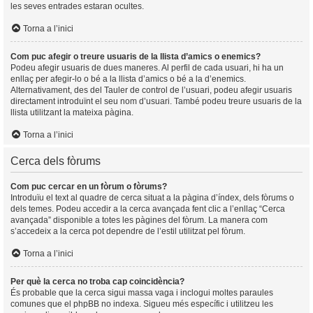
les seves entrades estaran ocultes.
Torna a l’inici
Com puc afegir o treure usuaris de la llista d’amics o enemics?
Podeu afegir usuaris de dues maneres. Al perfil de cada usuari, hi ha un
enllaç per afegir-lo o bé a la llista d’amics o bé a la d’enemics.
Alternativament, des del Tauler de control de l’usuari, podeu afegir usuaris
directament introduïnt el seu nom d’usuari. També podeu treure usuaris de la
llista utilitzant la mateixa pàgina.
Torna a l’inici
Cerca dels fòrums
Com puc cercar en un fòrum o fòrums?
Introduïu el text al quadre de cerca situat a la pàgina d’índex, dels fòrums o
dels temes. Podeu accedir a la cerca avançada fent clic a l’enllaç “Cerca
avançada” disponible a totes les pàgines del fòrum. La manera com
s’accedeix a la cerca pot dependre de l’estil utilitzat pel fòrum.
Torna a l’inici
Per què la cerca no troba cap coincidència?
És probable que la cerca sigui massa vaga i inclogui moltes paraules
comunes que el phpBB no indexa. Sigueu més específic i utilitzeu les