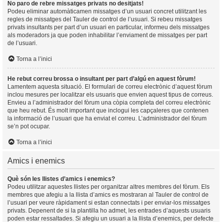
No paro de rebre missatges privats no desitjats!
Podeu eliminar automàticamen missatges d’un usuari concret utilitzant les
regles de missatges del Tauler de control de l’usuari. Si rebeu missatges
privats insultants per part d’un usuari en particular, informeu dels missatges
als moderadors ja que poden inhabilitar l’enviament de missatges per part
de l’usuari.
Torna a l’inici
He rebut correu brossa o insultant per part d’algú en aquest fòrum!
Lamentem aquesta situació. El formulari de correu electrònic d’aquest fòrum
inclou mesures per localitzar els usuaris que envien aquest tipus de correus.
Envieu a l’administrador del fòrum una còpia completa del correu electrònic
que heu rebut. És molt important que inclogui les capçaleres que contenen
la informació de l’usuari que ha enviat el correu. L’administrador del fòrum
se’n pot ocupar.
Torna a l’inici
Amics i enemics
Què són les llistes d’amics i enemics?
Podeu utilitzar aquestes llistes per organitzar altres membres del fòrum. Els
membres que afegiu a la llista d’amics es mostraran al Tauler de control de
l’usuari per veure ràpidament si estan connectats i per enviar-los missatges
privats. Depenent de si la plantilla ho admet, les entrades d’aquests usuaris
poden estar ressaltades. Si afegiu un usuari a la llista d’enemics, per defecte