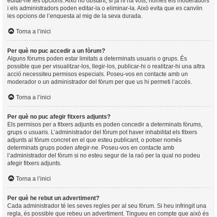
editar-ne les opcions. Això no obstant, si ja hi ha vots, només els moderadors
i els administradors poden editar-la o eliminar-la. Això evita que es canvïin
les opcions de l’enquesta al mig de la seva durada.
Torna a l’inici
Per què no puc accedir a un fòrum?
Alguns fòrums poden estar limitats a determinats usuaris o grups. És
possible que per visualitzar-los, llegir-los, publicar-hi o realitzar-hi una altra
acció necessiteu permisos especials. Poseu-vos en contacte amb un
moderador o un administrador del fòrum per que us hi permeti l’accés.
Torna a l’inici
Per què no puc afegir fitxers adjunts?
Els permisos per a fitxers adjunts es poden concedir a determinats fòrums,
grups o usuaris. L’administrador del fòrum pot haver inhabilitat els fitxers
adjunts al fòrum concret en el que esteu publicant, o potser només
determinats grups poden afegir-ne. Poseu-vos en contacte amb
l’administrador del fòrum si no esteu segur de la raó per la qual no podeu
afegir fitxers adjunts.
Torna a l’inici
Per què he rebut un advertiment?
Cada administrador té les seves regles per al seu fòrum. Si heu infringit una
regla, és possible que rebeu un advertiment. Tingueu en compte que això és