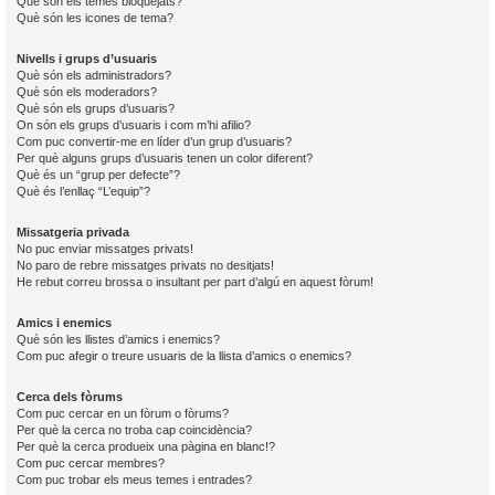
Què són els temes bloquejats?
Què són les icones de tema?
Nivells i grups d’usuaris
Què són els administradors?
Què són els moderadors?
Què són els grups d’usuaris?
On són els grups d’usuaris i com m’hi afilio?
Com puc convertir-me en líder d’un grup d’usuaris?
Per què alguns grups d’usuaris tenen un color diferent?
Què és un “grup per defecte”?
Què és l’enllaç “L’equip”?
Missatgeria privada
No puc enviar missatges privats!
No paro de rebre missatges privats no desitjats!
He rebut correu brossa o insultant per part d’algú en aquest fòrum!
Amics i enemics
Què són les llistes d’amics i enemics?
Com puc afegir o treure usuaris de la llista d’amics o enemics?
Cerca dels fòrums
Com puc cercar en un fòrum o fòrums?
Per què la cerca no troba cap coincidència?
Per què la cerca produeix una pàgina en blanc!?
Com puc cercar membres?
Com puc trobar els meus temes i entrades?