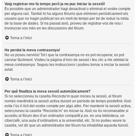
Vaig registrar-me fa temps però ja no puc iniciar la sessió!
És possible que un administrador hagi desactivat o eliminat el vostre compte
per alguna raó. També hi ha alguns fòrums que eliminen periòdicament els
usuaris que no hagin publicat res en molt de temps per tal de reduir la mida
de la base de dades. Si ha passat això, proveu de registrar-vos de nou i
involucrar-vos més en les discussions del fòrum.
Torna a l’inici
He perdut la meva contrasenya!
No us poseu nerviós! Tot i que la contrasenya no es pot recuperar, es pot
canviar fàcilment. Visiteu la pàgina d’inici de sessió i feu clic a
He oblidat la
meva contrasenya
. Seguiu les instruccions i podreu tornar a iniciar la sessió
aviat.
Torna a l’inici
Per què finalitza la meva sessió automàticament?
Si no seleccioneu la casella
Recorda’m
quan inicieu la sessió, el fòrum
només mantindrà la sessió activa durant un període de temps predefinit. Això
evita l’ús il·lícit del vostre compte per algú altre. Per mantenir la sessió activa,
seleccioneu la casella “Recorda’m” en iniciar-la. Això no és recomanable si
accediu al fòrum des d’un ordinador compartit p.ex. en una biblioteca, un
cibercafè, una aula d’ordinadors a la universitat, etc. Si no podeu veure la
casella, vol dir que un administrador del fòrum ha inhabilitat aquesta funció.
Torna a l’inici