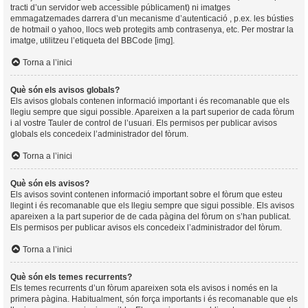
tracti d’un servidor web accessible públicament) ni imatges
emmagatzemades darrera d’un mecanisme d’autenticació , p.ex. les bústies
de hotmail o yahoo, llocs web protegits amb contrasenya, etc. Per mostrar la
imatge, utilitzeu l’etiqueta del BBCode [img].
Torna a l’inici
Què són els avisos globals?
Els avisos globals contenen informació important i és recomanable que els
llegiu sempre que sigui possible. Apareixen a la part superior de cada fòrum
i al vostre Tauler de control de l’usuari. Els permisos per publicar avisos
globals els concedeix l’administrador del fòrum.
Torna a l’inici
Què són els avisos?
Els avisos sovint contenen informació important sobre el fòrum que esteu
llegint i és recomanable que els llegiu sempre que sigui possible. Els avisos
apareixen a la part superior de de cada pàgina del fòrum on s’han publicat.
Els permisos per publicar avisos els concedeix l’administrador del fòrum.
Torna a l’inici
Què són els temes recurrents?
Els temes recurrents d’un fòrum apareixen sota els avisos i només en la
primera pàgina. Habitualment, són força importants i és recomanable que els