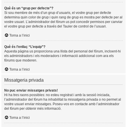
Què és un “grup per defecte”?
Si sou membre de més d’un grup d’usuaris, el vostre grup per defecte
determina quin color de grup i quin rang de grup es mostra per defecte per al
vostre usuari. L’administrador del fòrum us pot concedir permisos per canviar
el vostre grup per defecte a través del Tauler de control de l’usuari.
Torna a l’inici
Què és l’enllaç “L’equip”?
Aquesta pàgina us proporciona una llista del personal del fòrum, incloent-hi
els administradors i els moderadors i informació addicional com ara els
fòrums que moderen.
Torna a l’inici
Missatgeria privada
No puc enviar missatges privats!
Hi ha tres raons possibles: no esteu registrat i amb la sessió iniciada,
l’administrador del fòrum ha inhabilitat la missatgeria privada o no permet al
vostre usuari enviar missatges. Poseu-vos en contacte amb l’administrador
del fòrum per obtenir més informació.
Torna a l’inici