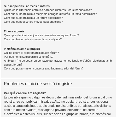
Subscripcions i adreces d’interès
Quina és la diferència entre les adreces d’interès i les subscripcions?
Com puc subscriure’m o afegir als enllaços d’interès un tema determinat?
Com puc subscriure’m a un fòrum determinat?
Com puc cancel·lar les meves subscripcions?
Fitxers adjunts
Quin tipus de fitxers adjunts es permeten en aquest fòrum?
Com puc trobar tots els meus fitxers adjunts?
Incidències amb el phpBB
Qui ha escrit el programari d’aquest fòrum?
Per què no hi ha disponible la funció X?
Amb qui m’he de posar en contacte per tractar temes legals o d’abús relacionats amb
aquest fòrum?
Com puc posar-me en contacte amb l’administrador del fòrum?
Problemes d’inici de sessió i registre
Per què cal que em registri?
És possible que no calgui, és decisió de l’administrador del fòrum si cal o no
registrar-se per publicar missatges. Això no obstant, registrar-vos us dona
accés a característiques addicionals no disponibles per als usuaris visitants
com ara definir avatars, missatgeria privada, enviament de correus
electrònics a altres usuaris, subscripcions a grups d’usuaris, etc. Només cal