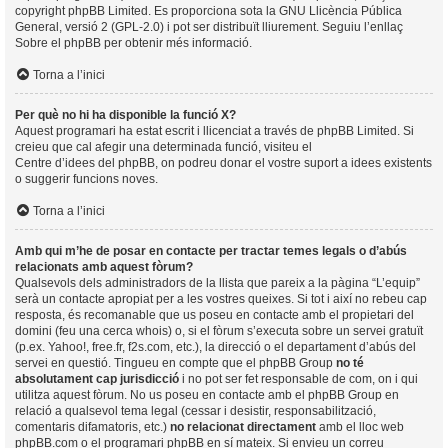
copyright
phpBB Limited
. Es proporciona sota la GNU Llicència Pública
General, versió 2 (GPL-2.0) i pot ser distribuït lliurement. Seguiu l’enllaç
Sobre el phpBB
per obtenir més informació.
Torna a l’inici
Per què no hi ha disponible la funció X?
Aquest programari ha estat escrit i llicenciat a través de phpBB Limited. Si
creieu que cal afegir una determinada funció, visiteu el
Centre d’idees del phpBB
, on podreu donar el vostre suport a idees existents
o suggerir funcions noves.
Torna a l’inici
Amb qui m’he de posar en contacte per tractar temes legals o d’abús
relacionats amb aquest fòrum?
Qualsevols dels administradors de la llista que pareix a la pàgina “L’equip”
serà un contacte apropiat per a les vostres queixes. Si tot i així no rebeu cap
resposta, és recomanable que us poseu en contacte amb el propietari del
domini (feu una
cerca whois
) o, si el fòrum s’executa sobre un servei gratuït
(p.ex. Yahoo!, free.fr, f2s.com, etc.), la direcció o el departament d’abús del
servei en questió. Tingueu en compte que el phpBB Group
no té
absolutament cap jurisdicció
i no pot ser fet responsable de com, on i qui
utilitza aquest fòrum. No us poseu en contacte amb el phpBB Group en
relació a qualsevol tema legal (cessar i desistir, responsabilització,
comentaris difamatoris, etc.)
no relacionat directament
amb el lloc web
phpBB.com o el programari phpBB en sí mateix. Si envieu un correu