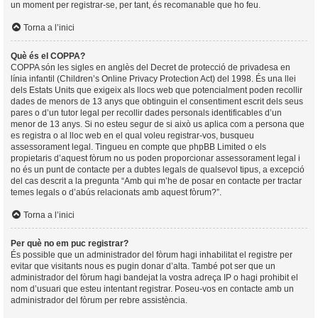
un moment per registrar-se, per tant, és recomanable que ho feu.
Torna a l’inici
Què és el COPPA?
COPPA són les sigles en anglès del Decret de protecció de privadesa en
línia infantil (Children’s Online Privacy Protection Act) del 1998. És una llei
dels Estats Units que exigeix als llocs web que potencialment poden recollir
dades de menors de 13 anys que obtinguin el consentiment escrit dels seus
pares o d’un tutor legal per recollir dades personals identificables d’un
menor de 13 anys. Si no esteu segur de si això us aplica com a persona que
es registra o al lloc web en el qual voleu registrar-vos, busqueu
assessorament legal. Tingueu en compte que phpBB Limited o els
propietaris d’aquest fòrum no us poden proporcionar assessorament legal i
no és un punt de contacte per a dubtes legals de qualsevol tipus, a excepció
del cas descrit a la pregunta “Amb qui m’he de posar en contacte per tractar
temes legals o d’abús relacionats amb aquest fòrum?”.
Torna a l’inici
Per què no em puc registrar?
És possible que un administrador del fòrum hagi inhabilitat el registre per
evitar que visitants nous es pugin donar d’alta. També pot ser que un
administrador del fòrum hagi bandejat la vostra adreça IP o hagi prohibit el
nom d’usuari que esteu intentant registrar. Poseu-vos en contacte amb un
administrador del fòrum per rebre assistència.