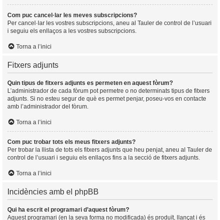
Com puc cancel·lar les meves subscripcions?
Per cancel·lar les vostres subscripcions, aneu al Tauler de control de l’usuari
i seguiu els enllaços a les vostres subscripcions.
Torna a l’inici
Fitxers adjunts
Quin tipus de fitxers adjunts es permeten en aquest fòrum?
L’administrador de cada fòrum pot permetre o no determinats tipus de fitxers
adjunts. Si no esteu segur de què es permet penjar, poseu-vos en contacte
amb l’administrador del fòrum.
Torna a l’inici
Com puc trobar tots els meus fitxers adjunts?
Per trobar la llista de tots els fitxers adjunts que heu penjat, aneu al Tauler de
control de l’usuari i seguiu els enllaços fins a la secció de fitxers adjunts.
Torna a l’inici
Incidències amb el phpBB
Qui ha escrit el programari d’aquest fòrum?
Aquest programari (en la seva forma no modificada) és produït, llançat i és