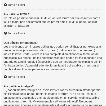
Torna a l’inici
Puc utilitzar HTML?
No. No és possible publicar HTML en aquest fòrum per que es mostri com a
tal. La major part del formatat que es pot fer amb l’HTML el podeu aplicar
utilitzant el BBCode.
Torna a l’inici
Què són les emoticones?
Les emoticones són imatges petites que poden ser utilitzades per expressar
una emoció mitjançant un codi curt, p.ex. :) indica felicitat, mentre que :(
indica tristesa. Podeu veure la llista completa d’emoticones al formulari de
publicació. No abuseu de les emoticones ja que poden fer fàcilment que una
entrada es torni il·legible i és possible que un moderador les elimini o elimini
l’entrada del tot. L’administrador del fòrum també pot establir un límit per al
nombre d’emoticones permeses en una entrada.
Torna a l’inici
Puc publicar imatges?
Sí, podeu mostrar imatges en les vostres entrades. Si l’administrador permet
els fitxers adjunts, podeu penjar la imatge al fòrum. Si no és així, cal que
enllaçeu amb una imatge emmagatzemada en un servidor web accessible
públicament, p.ex. http://www.exemple.cat/la-meva-foto.gif. No podeu
enllaçar amb imatges emmagatzemades al vostre ordinador (a no ser que es