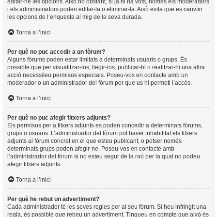
editar-ne les opcions. Això no obstant, si ja hi ha vots, només els moderadors
i els administradors poden editar-la o eliminar-la. Això evita que es canvïin
les opcions de l’enquesta al mig de la seva durada.
Torna a l’inici
Per què no puc accedir a un fòrum?
Alguns fòrums poden estar limitats a determinats usuaris o grups. És
possible que per visualitzar-los, llegir-los, publicar-hi o realitzar-hi una altra
acció necessiteu permisos especials. Poseu-vos en contacte amb un
moderador o un administrador del fòrum per que us hi permeti l’accés.
Torna a l’inici
Per què no puc afegir fitxers adjunts?
Els permisos per a fitxers adjunts es poden concedir a determinats fòrums,
grups o usuaris. L’administrador del fòrum pot haver inhabilitat els fitxers
adjunts al fòrum concret en el que esteu publicant, o potser només
determinats grups poden afegir-ne. Poseu-vos en contacte amb
l’administrador del fòrum si no esteu segur de la raó per la qual no podeu
afegir fitxers adjunts.
Torna a l’inici
Per què he rebut un advertiment?
Cada administrador té les seves regles per al seu fòrum. Si heu infringit una
regla, és possible que rebeu un advertiment. Tingueu en compte que això és