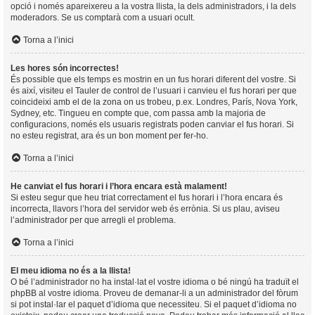
opció i només apareixereu a la vostra llista, la dels administradors, i la dels
moderadors. Se us comptarà com a usuari ocult.
Torna a l’inici
Les hores són incorrectes!
És possible que els temps es mostrin en un fus horari diferent del vostre. Si
és així, visiteu el Tauler de control de l’usuari i canvieu el fus horari per que
coincideixi amb el de la zona on us trobeu, p.ex. Londres, París, Nova York,
Sydney, etc. Tingueu en compte que, com passa amb la majoria de
configuracions, només els usuaris registrats poden canviar el fus horari. Si
no esteu registrat, ara és un bon moment per fer-ho.
Torna a l’inici
He canviat el fus horari i l’hora encara està malament!
Si esteu segur que heu triat correctament el fus horari i l’hora encara és
incorrecta, llavors l’hora del servidor web és errònia. Si us plau, aviseu
l’administrador per que arregli el problema.
Torna a l’inici
El meu idioma no és a la llista!
O bé l’administrador no ha instal·lat el vostre idioma o bé ningú ha traduït el
phpBB al vostre idioma. Proveu de demanar-li a un administrador del fòrum
si pot instal·lar el paquet d’idioma que necessiteu. Si el paquet d’idioma no