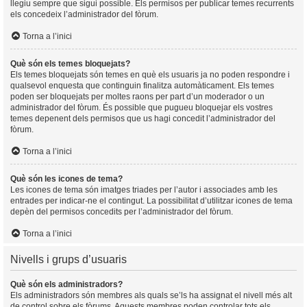
llegiu sempre que sigui possible. Els permisos per publicar temes recurrents
els concedeix l’administrador del fòrum.
Torna a l’inici
Què són els temes bloquejats?
Els temes bloquejats són temes en què els usuaris ja no poden respondre i
qualsevol enquesta que continguin finalitza automàticament. Els temes
poden ser bloquejats per moltes raons per part d’un moderador o un
administrador del fòrum. És possible que pugueu bloquejar els vostres
temes depenent dels permisos que us hagi concedit l’administrador del
fòrum.
Torna a l’inici
Què són les icones de tema?
Les icones de tema són imatges triades per l’autor i associades amb les
entrades per indicar-ne el contingut. La possibilitat d’utilitzar icones de tema
depèn del permisos concedits per l’administrador del fòrum.
Torna a l’inici
Nivells i grups d’usuaris
Què són els administradors?
Els administradors són membres als quals se’ls ha assignat el nivell més alt
de control sobre els fòrums. Aquests membres poden controlar tots els