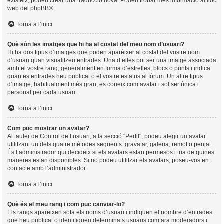
existeix, podeu crear una traducció nova. Podeu trobar més informació al lloc
web del
phpBB
®.
Torna a l’inici
Què són les imatges que hi ha al costat del meu nom d’usuari?
Hi ha dos tipus d’imatges que poden aparèixer al costat del vostre nom
d’usuari quan visualitzeu entrades. Una d’elles pot ser una imatge associada
amb el vostre rang, generalment en forma d’estrelles, blocs o punts i indica
quantes entrades heu publicat o el vostre estatus al fòrum. Un altre tipus
d’imatge, habitualment més gran, es coneix com avatar i sol ser única i
personal per cada usuari.
Torna a l’inici
Com puc mostrar un avatar?
Al tauler de Control de l’usuari, a la secció "Perfil", podeu afegir un avatar
utilitzant un dels quatre mètodes següents: gravatar, galeria, remot o penjat.
És l’administrador qui decideix si els avatars estan permesos i tria de quines
maneres estan disponibles. Si no podeu utilitzar els avatars, poseu-vos en
contacte amb l’administrador.
Torna a l’inici
Què és el meu rang i com puc canviar-lo?
Els rangs apareixen sota els noms d’usuari i indiquen el nombre d’entrades
que heu publicat o identifiquen determinats usuaris com ara moderadors i