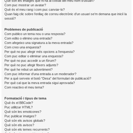
Què són les imatges que hi ha al costat del meu nom d’usuari?
Com puc mostrar un avatar?
Què és el meu rang i com puc canviar-lo?
Quan faig clic sobre l’enllaç de correu electrònic d’un usuari se’m demana que iniciï la
sessió?
Problemes de publicació
Com publico un tema nou o una resposta?
Com edito o elimino una entrada?
Com afegeixo una signatura a la meva entrada?
Com creo una enquesta?
Per què no puc afegir més opcions a l’enquesta?
Com puc editar o eliminar una enquesta?
Per què no puc accedir a un fòrum?
Per què no puc afegir fitxers adjunts?
Per què he rebut un advertiment?
Com puc informar d’una entrada a un moderador?
Per a què serveix el botó “Desa” del formulari de publicació?
Per què cal que la meva entrada sigui aprovada?
Com reactivo el meu tema?
Formatació i tipus de tema
Què és el BBCode?
Puc utilitzar HTML?
Què són les emoticones?
Puc publicar imatges?
Què són els avisos globals?
Què són els avisos?
Què són els temes recurrents?