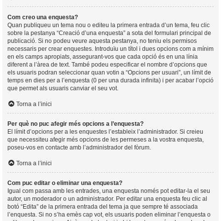
Com creo una enquesta?
Quan publiqueu un tema nou o editeu la primera entrada d’un tema, feu clic
sobre la pestanya “Creació d’una enquesta” a sota del formulari principal de
publicació. Si no podeu veure aquesta pestanya, no teniu els permisos
necessaris per crear enquestes. Introduïu un títol i dues opcions com a mínim
en els camps apropiats, assegurant-vos que cada opció és en una línia
diferent a l’àrea de text. També podeu especificar el nombre d’opcions que
els usuaris podran seleccionar quan votin a “Opcions per usuari”, un límit de
temps en dies per a l’enquesta (0 per una durada infinita) i per acabar l’opció
que permet als usuaris canviar el seu vot.
Torna a l’inici
Per què no puc afegir més opcions a l’enquesta?
El límit d’opcions per a les enquestes l’estableix l’administrador. Si creieu
que necessiteu afegir més opcions de les permeses a la vostra enquesta,
poseu-vos en contacte amb l’administrador del fòrum.
Torna a l’inici
Com puc editar o eliminar una enquesta?
Igual com passa amb les entrades, una enquesta només pot editar-la el seu
autor, un moderador o un administrador. Per editar una enquesta feu clic al
botó “Edita” de la primera entrada del tema ja que sempre té associada
l’enquesta. Si no s’ha emès cap vot, els usuaris poden eliminar l’enquesta o