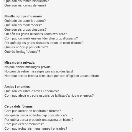
Què són els temes bloquejats?
Què són les icones de tema?
Nivells i grups d’usuaris
Què són els administradors?
Què són els moderadors?
Què són els grups d’usuaris?
On són els grups d’usuaris i com m’hi afilio?
Com puc convertir-me en líder d’un grup d’usuaris?
Per què alguns grups d’usuaris tenen un color diferent?
Què és un “grup per defecte”?
Què és l’enllaç “L’equip”?
Missatgeria privada
No puc enviar missatges privats!
No paro de rebre missatges privats no desitjats!
He rebut correu brossa o insultant per part d’algú en aquest fòrum!
Amics i enemics
Què són les llistes d’amics i enemics?
Com puc afegir o treure usuaris de la llista d’amics o enemics?
Cerca dels fòrums
Com puc cercar en un fòrum o fòrums?
Per què la cerca no troba cap coincidència?
Per què la cerca produeix una pàgina en blanc!?
Com puc cercar membres?
Com puc trobar els meus temes i entrades?