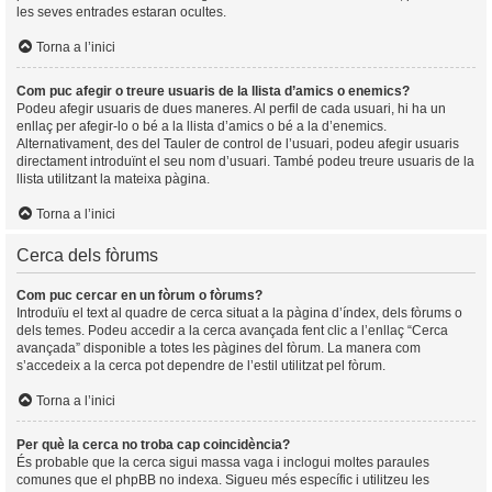
les seves entrades estaran ocultes.
Torna a l’inici
Com puc afegir o treure usuaris de la llista d’amics o enemics?
Podeu afegir usuaris de dues maneres. Al perfil de cada usuari, hi ha un
enllaç per afegir-lo o bé a la llista d’amics o bé a la d’enemics.
Alternativament, des del Tauler de control de l’usuari, podeu afegir usuaris
directament introduïnt el seu nom d’usuari. També podeu treure usuaris de la
llista utilitzant la mateixa pàgina.
Torna a l’inici
Cerca dels fòrums
Com puc cercar en un fòrum o fòrums?
Introduïu el text al quadre de cerca situat a la pàgina d’índex, dels fòrums o
dels temes. Podeu accedir a la cerca avançada fent clic a l’enllaç “Cerca
avançada” disponible a totes les pàgines del fòrum. La manera com
s’accedeix a la cerca pot dependre de l’estil utilitzat pel fòrum.
Torna a l’inici
Per què la cerca no troba cap coincidència?
És probable que la cerca sigui massa vaga i inclogui moltes paraules
comunes que el phpBB no indexa. Sigueu més específic i utilitzeu les