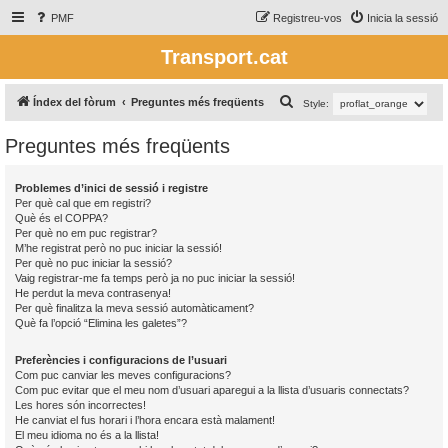
PMF
Registreu-vos
Inicia la sessió
Transport.cat
C
Índex del fòrum
Preguntes més freqüents
Style:
e
Preguntes més freqüents
r
c
Problemes d’inici de sessió i registre
a
Per què cal que em registri?
Què és el COPPA?
Per què no em puc registrar?
M’he registrat però no puc iniciar la sessió!
Per què no puc iniciar la sessió?
Vaig registrar-me fa temps però ja no puc iniciar la sessió!
He perdut la meva contrasenya!
Per què finalitza la meva sessió automàticament?
Què fa l’opció “Elimina les galetes”?
Preferències i configuracions de l’usuari
Com puc canviar les meves configuracions?
Com puc evitar que el meu nom d’usuari aparegui a la llista d’usuaris connectats?
Les hores són incorrectes!
He canviat el fus horari i l’hora encara està malament!
El meu idioma no és a la llista!