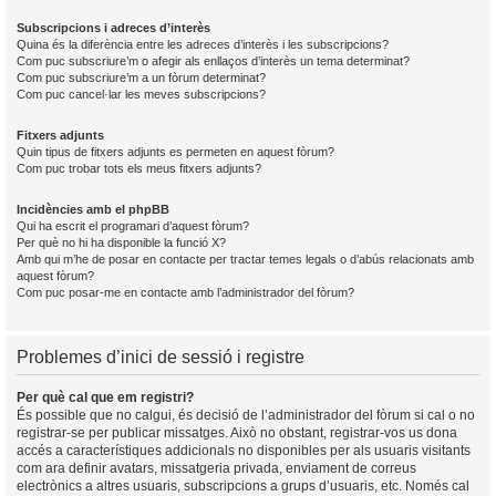
Subscripcions i adreces d’interès
Quina és la diferència entre les adreces d’interès i les subscripcions?
Com puc subscriure’m o afegir als enllaços d’interès un tema determinat?
Com puc subscriure’m a un fòrum determinat?
Com puc cancel·lar les meves subscripcions?
Fitxers adjunts
Quin tipus de fitxers adjunts es permeten en aquest fòrum?
Com puc trobar tots els meus fitxers adjunts?
Incidències amb el phpBB
Qui ha escrit el programari d’aquest fòrum?
Per què no hi ha disponible la funció X?
Amb qui m’he de posar en contacte per tractar temes legals o d’abús relacionats amb
aquest fòrum?
Com puc posar-me en contacte amb l’administrador del fòrum?
Problemes d’inici de sessió i registre
Per què cal que em registri?
És possible que no calgui, és decisió de l’administrador del fòrum si cal o no
registrar-se per publicar missatges. Això no obstant, registrar-vos us dona
accés a característiques addicionals no disponibles per als usuaris visitants
com ara definir avatars, missatgeria privada, enviament de correus
electrònics a altres usuaris, subscripcions a grups d’usuaris, etc. Només cal