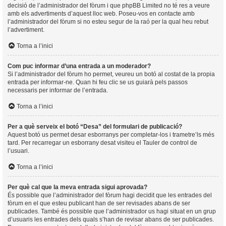
decisió de l’administrador del fòrum i que phpBB Limited no té res a veure
amb els advertiments d’aquest lloc web. Poseu-vos en contacte amb
l’administrador del fòrum si no esteu segur de la raó per la qual heu rebut
l’advertiment.
Torna a l’inici
Com puc informar d’una entrada a un moderador?
Si l’administrador del fòrum ho permet, veureu un botó al costat de la propia
entrada per informar-ne. Quan hi feu clic se us guiarà pels passos
necessaris per informar de l’entrada.
Torna a l’inici
Per a què serveix el botó “Desa” del formulari de publicació?
Aquest botó us permet desar esborranys per completar-los i trametre’ls més
tard. Per recarregar un esborrany desat visiteu el Tauler de control de
l’usuari.
Torna a l’inici
Per què cal que la meva entrada sigui aprovada?
És possible que l’administrador del fòrum hagi decidit que les entrades del
fòrum en el que esteu publicant han de ser revisades abans de ser
publicades. També és possible que l’administrador us hagi situat en un grup
d’usuaris les entrades dels quals s’han de revisar abans de ser publicades.