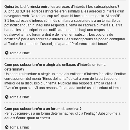
Quina és la diferència entre les adreces d’interès i les subscripcions?
Al phpBB 3,0 les adreces d’interès eren similars a les adreces d’interès d’un
navegador web. No rebieu cap avís quan hi havia una resposta. Al phpBB
3,1 les adreces d’interès són més similars a subscriure’s a un tema. Se us
pot notificar quan hi hagi una resposta al tema de l’adreça d’interès. D’altra
banda, les subscripcions us notificaran quan hi hagi una resposta a
qualsevol tema o fòrum a dintre de l’element subscrit. Les opcions de
notificació per a les adreces d’interès i les subscripcions es poden configurar
al Tauler de control de l’usuari, a l’apartat “Preferències del fòrum”.
Torna a l’inici
Com puc subscriure’m o afegir als enllaços d’interès un tema
determinat?
Us podeu subscriure o afegir un tema als enllaços d’interès fent clic a l’enllaç
corresponent del menú “Eines del tema” ubicat a prop de la part superior i
inferior de la discussió d’un tema. Publicar una resposta amb la casella
“Avisa’m quan s’envïi una resposta” marcada també us subscriurà al tema.
Torna a l’inici
Com puc subscriure’m a un fòrum determinat?
Per subscriure-us a un fòrum determinat, feu clic a l’enllaç “Subscriu-me a
aquest fòrum” quan hi entreu.
Torna a l’inici