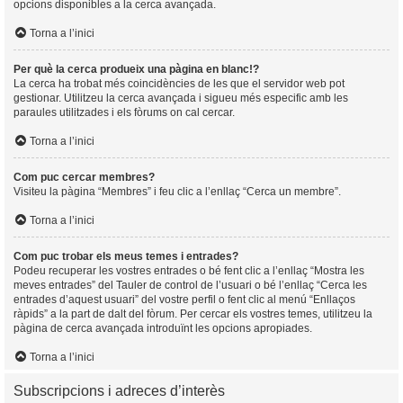
opcions disponibles a la cerca avançada.
Torna a l’inici
Per què la cerca produeix una pàgina en blanc!?
La cerca ha trobat més coincidències de les que el servidor web pot
gestionar. Utilitzeu la cerca avançada i sigueu més especific amb les
paraules utilitzades i els fòrums on cal cercar.
Torna a l’inici
Com puc cercar membres?
Visiteu la pàgina “Membres” i feu clic a l’enllaç “Cerca un membre”.
Torna a l’inici
Com puc trobar els meus temes i entrades?
Podeu recuperar les vostres entrades o bé fent clic a l’enllaç “Mostra les
meves entrades” del Tauler de control de l’usuari o bé l’enllaç “Cerca les
entrades d’aquest usuari” del vostre perfil o fent clic al menú “Enllaços
ràpids” a la part de dalt del fòrum. Per cercar els vostres temes, utilitzeu la
pàgina de cerca avançada introduïnt les opcions apropiades.
Torna a l’inici
Subscripcions i adreces d’interès