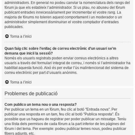
administradors. En general no podeu canviar la nomenclatura dels rangs del
fòrum ja que els estableix l’administrador. Si us plau, no abuseu del fòrum
publicant entrades innecessàriament per incrementar el vostre rang. La
majoria de fòrums no toleren aquest comportament i un moderador o un
administrador simplement disminuiran el vostre comptador d’entrades
publicades.
Torna a l’inici
Quan faig clic sobre l’enllaç de correu electrònic d’un usuari se’m
demana que iniciï la sessió?
Només els usuaris registrats poden enviar correus electrònics a altres
usuaris a través del formulari integrat de correu, i només si l’administrador ha
habilitat aquesta funció. Això és per evitar l’ús malintencionat del sistema de
correu electrònic per part d’usuaris anònims.
Torna a l’inici
Problemes de publicació
Com publico un tema nou o una resposta?
Per publicar un tema en un fòrum, feu clic al botó "Entrada nova". Per
publicar una resposta en un tam, feu clic al botó "Publica resposta". És
possible que us hagueu de registrar per poder publicar un missatge. Teniu
una llista dels permisos de cada fòrum a la part inferior de les pàgines del
fòrum i del tema. Per exemple: podeu publicar temes nous, podeu publicar
fitxers adjunts, etc.