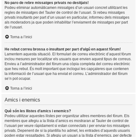
No paro de rebre missatges privats no desitjats!
Podeu eliminar automàticamen missatges d’un usuari concret utilitzant les
regles de missatges del Tauler de control de l’usuari. Si rebeu missatges
privats insultants per part d’un usuari en particular, informeu dels missatges
als moderadors ja que poden inhabilitar l’enviament de missatges per part
de l’usuari.
Torna a l’inici
He rebut correu brossa o insultant per part d’algú en aquest fòrum!
Lamentem aquesta situació. El formulari de correu electrònic d’aquest fòrum
inclou mesures per localitzar els usuaris que envien aquest tipus de correus.
Envieu a l’administrador del fòrum una còpia completa del correu electrònic
que heu rebut. És molt important que inclogui les capçaleres que contenen
la informació de l’usuari que ha enviat el correu. L’administrador del fòrum
se’n pot ocupar.
Torna a l’inici
Amics i enemics
Què són les llistes d’amics i enemics?
Podeu utilitzar aquestes llistes per organitzar altres membres del fòrum. Els
membres que afegiu a la llista d’amics es mostraran al Tauler de control de
l’usuari per veure ràpidament si estan connectats i per enviar-los missatges
privats. Depenent de si la plantilla ho admet, les entrades d’aquests usuaris
poden estar ressaltades. Si afegiu un usuari a la llista d’enemics, per defecte