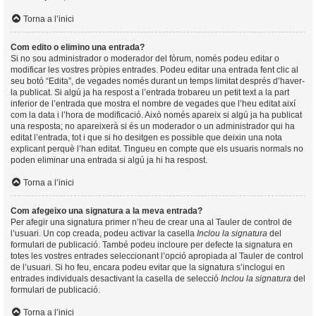
Torna a l’inici
Com edito o elimino una entrada?
Si no sou administrador o moderador del fòrum, només podeu editar o
modificar les vostres pròpies entrades. Podeu editar una entrada fent clic al
seu botó “Edita”, de vegades només durant un temps limitat després d’haver-
la publicat. Si algú ja ha respost a l’entrada trobareu un petit text a la part
inferior de l’entrada que mostra el nombre de vegades que l’heu editat així
com la data i l’hora de modificació. Això només apareix si algú ja ha publicat
una resposta; no apareixerà si és un moderador o un administrador qui ha
editat l’entrada, tot i que si ho desitgen es possible que deixin una nota
explicant perquè l’han editat. Tingueu en compte que els usuaris normals no
poden eliminar una entrada si algú ja hi ha respost.
Torna a l’inici
Com afegeixo una signatura a la meva entrada?
Per afegir una signatura primer n’heu de crear una al Tauler de control de
l’usuari. Un cop creada, podeu activar la casella
Inclou la signatura
del
formulari de publicació. També podeu incloure per defecte la signatura en
totes les vostres entrades seleccionant l’opció apropiada al Tauler de control
de l’usuari. Si ho feu, encara podeu evitar que la signatura s’inclogui en
entrades individuals desactivant la casella de selecció
Inclou la signatura
del
formulari de publicació.
Torna a l’inici