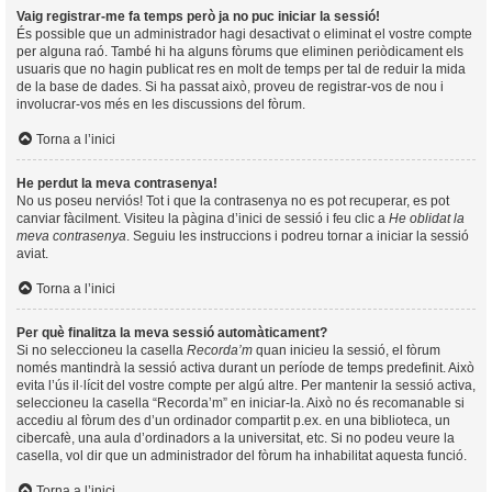
Vaig registrar-me fa temps però ja no puc iniciar la sessió!
És possible que un administrador hagi desactivat o eliminat el vostre compte
per alguna raó. També hi ha alguns fòrums que eliminen periòdicament els
usuaris que no hagin publicat res en molt de temps per tal de reduir la mida
de la base de dades. Si ha passat això, proveu de registrar-vos de nou i
involucrar-vos més en les discussions del fòrum.
Torna a l’inici
He perdut la meva contrasenya!
No us poseu nerviós! Tot i que la contrasenya no es pot recuperar, es pot
canviar fàcilment. Visiteu la pàgina d’inici de sessió i feu clic a
He oblidat la
meva contrasenya
. Seguiu les instruccions i podreu tornar a iniciar la sessió
aviat.
Torna a l’inici
Per què finalitza la meva sessió automàticament?
Si no seleccioneu la casella
Recorda’m
quan inicieu la sessió, el fòrum
només mantindrà la sessió activa durant un període de temps predefinit. Això
evita l’ús il·lícit del vostre compte per algú altre. Per mantenir la sessió activa,
seleccioneu la casella “Recorda’m” en iniciar-la. Això no és recomanable si
accediu al fòrum des d’un ordinador compartit p.ex. en una biblioteca, un
cibercafè, una aula d’ordinadors a la universitat, etc. Si no podeu veure la
casella, vol dir que un administrador del fòrum ha inhabilitat aquesta funció.
Torna a l’inici