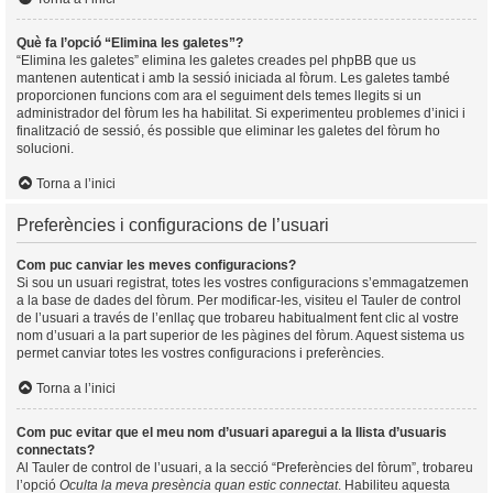
Què fa l’opció “Elimina les galetes”?
“Elimina les galetes” elimina les galetes creades pel phpBB que us
mantenen autenticat i amb la sessió iniciada al fòrum. Les galetes també
proporcionen funcions com ara el seguiment dels temes llegits si un
administrador del fòrum les ha habilitat. Si experimenteu problemes d’inici i
finalització de sessió, és possible que eliminar les galetes del fòrum ho
solucioni.
Torna a l’inici
Preferències i configuracions de l’usuari
Com puc canviar les meves configuracions?
Si sou un usuari registrat, totes les vostres configuracions s’emmagatzemen
a la base de dades del fòrum. Per modificar-les, visiteu el Tauler de control
de l’usuari a través de l’enllaç que trobareu habitualment fent clic al vostre
nom d’usuari a la part superior de les pàgines del fòrum. Aquest sistema us
permet canviar totes les vostres configuracions i preferències.
Torna a l’inici
Com puc evitar que el meu nom d’usuari aparegui a la llista d’usuaris
connectats?
Al Tauler de control de l’usuari, a la secció “Preferències del fòrum”, trobareu
l’opció
Oculta la meva presència quan estic connectat
. Habiliteu aquesta