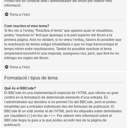
Poseu-vos en contacte amb l’administrador del fòrum per obtenir més
informació.
Torna a l’inici
Com reactivo el meu tema?
Si feu clic a l’enllaç “Reactiva el tema” que apareix quan el visualitzeu,
podeu “reactivar-lo” fent que aparegui a la part superior del fòrum a la
primera pàgina. Això no obstant, si no veieu l’enllaç, llavors és possible que
la reactivació de temes estigui inhabilitada o que no hagi transcorregut el
temps mínim entre reactivacions. També és possible reactivar el tema
simplement escrivint-hi una resposta; assegureu-vos, però, que fent-ho no
infringiu les regles del fòrum.
Torna a l’inici
Formatació i tipus de tema
Què és el BBCode?
El BBCode és una implementació especial de l’HTML que ofereix un gran
control en la formatació de determinats elements d’una entrada. És
l’administrador qui decideix si es permet l’ús del BBCode, però el podeu
inhabilitar per a entrades individuals des del formulari de publicació. El
BBCode té un estil similar al de l’HTML però les etiquetes estan delimitades
per claudàtors [ i ] en lloc de < i >. Per obtenir més informació sobre el
BBCode llegiu la guia a la que podeu accedir des de la pàgina de
publicació.