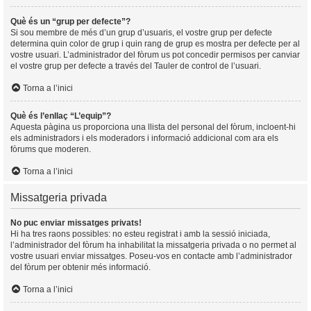
Què és un “grup per defecte”?
Si sou membre de més d’un grup d’usuaris, el vostre grup per defecte
determina quin color de grup i quin rang de grup es mostra per defecte per al
vostre usuari. L’administrador del fòrum us pot concedir permisos per canviar
el vostre grup per defecte a través del Tauler de control de l’usuari.
Torna a l’inici
Què és l’enllaç “L’equip”?
Aquesta pàgina us proporciona una llista del personal del fòrum, incloent-hi
els administradors i els moderadors i informació addicional com ara els
fòrums que moderen.
Torna a l’inici
Missatgeria privada
No puc enviar missatges privats!
Hi ha tres raons possibles: no esteu registrat i amb la sessió iniciada,
l’administrador del fòrum ha inhabilitat la missatgeria privada o no permet al
vostre usuari enviar missatges. Poseu-vos en contacte amb l’administrador
del fòrum per obtenir més informació.
Torna a l’inici