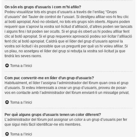
On són els grups d’usuaris i com m’hi afilio?
Podeu visualitzar tots els grups d’usuaris a través de l’enllaç “Grups
d’usuaris” del Tauler de control de l’usuari. Si desitgeu afiliar-vos-hi feu clic
al botó apropiat. Això no obstant, no tots els grups són oberts. Alguns poden
requerir que s’aprovi la vostra sol·licitud d’afiliació, d’altres poden ser tancats
i alguns fins i tot poden ser ocults. Si el grup és obert us hi podeu afiliar fent
clic al botó apropiat. Si el grup requereix aprovació podeu sol·licitar l’afiliació
fent clic al botó apropiat. Caldrà que el líder del grup d’usuaris aprovi la
vostra sol·licitud i és possible que us pregunti per què us hi voleu afiliar. Si
us plau, no assetgeu el líder del grup si rebutja la vostra sol·licitud ja que
tindrà les seves raons.
Torna a l’inici
Com puc convertir-me en líder d’un grup d’usuaris?
Habitualment, el líder l’assigna l’administrador del fòrum quan crea el grup
d’usuaris. Si esteu interessats a crear un grup d’usuaris, proveu de posar-
vos en contacte amb l’administrador del fòrum enviant-li un missatge privat.
Torna a l’inici
Per què alguns grups d’usuaris tenen un color diferent?
L’administrador del fòrum pot assignar un color a un grup d’usuaris per fer
que sigui més fàcil identificar-ne els membres.
Torna a l’inici