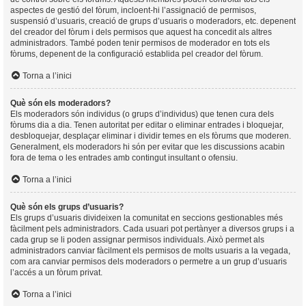
aspectes de gestió del fòrum, incloent-hi l’assignació de permisos,
suspensió d’usuaris, creació de grups d’usuaris o moderadors, etc. depenent
del creador del fòrum i dels permisos que aquest ha concedit als altres
administradors. També poden tenir permisos de moderador en tots els
fòrums, depenent de la configuració establida pel creador del fòrum.
Torna a l’inici
Què són els moderadors?
Els moderadors són individus (o grups d’individus) que tenen cura dels
fòrums dia a dia. Tenen autoritat per editar o eliminar entrades i bloquejar,
desbloquejar, desplaçar eliminar i dividir temes en els fòrums que moderen.
Generalment, els moderadors hi són per evitar que les discussions acabin
fora de tema o les entrades amb contingut insultant o ofensiu.
Torna a l’inici
Què són els grups d’usuaris?
Els grups d’usuaris divideixen la comunitat en seccions gestionables més
fàcilment pels administradors. Cada usuari pot pertànyer a diversos grups i a
cada grup se li poden assignar permisos individuals. Això permet als
administradors canviar fàcilment els permisos de molts usuaris a la vegada,
com ara canviar permisos dels moderadors o permetre a un grup d’usuaris
l’accés a un fòrum privat.
Torna a l’inici