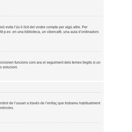
evita l’ús il·lícit del vostre compte per algú altre. Per
it p.ex. en una biblioteca, un cibercafè, una aula d’ordinadors
orcionen funcions com ara el seguiment dels temes llegits si un
o solucioni.
ntrol de l’usuari a través de l’enllaç que trobareu habitualment
erències.