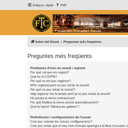
Enllaços ràpids
PMF
Índex del fòrum
Preguntes més freqüents
Preguntes més freqüents
Problemes d’inici de sessió i registre
Per què cal que em registri?
Què és el COPPA?
Per què no em puc registrar?
M’he registrat però no puc iniciar la sessió!
Per què no puc iniciar la sessió?
Vaig registrar-me fa temps però ja no puc iniciar la sessió!
He perdut la meva contrasenya!
Per què finalitza la meva sessió automàticament?
Què fa l’opció “Elimina les galetes”?
Preferències i configuracions de l’usuari
Com puc canviar les meves configuracions?
Com puc evitar que el meu nom d’usuari aparegui a la llista d’usuaris 