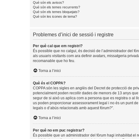
Què són els avisos?
Què són els temes recurrents?
Què són els temes bloquejats?
Què són les icones de tema?
Problemes d’inici de sessió i registre
Per què cal que em registri?
És possible que no calgui, és decisió de l’administrador del fòr
als usuaris visitants com ara definir avatars, missatgeria priva
recomanable que ho feu.
Torna a l’inici
Què és el COPPA?
COPPA són les sigles en anglès del Decret de protecció de privad
potencialment poden recollir dades de menors de 13 anys que ob
segur de si això us aplica com a persona que es registra o al 
us poden proporcionar assessorament legal i no és un punt de c
legals o d’abús relacionats amb aquest fòrum?”.
Torna a l’inici
Per què no em puc registrar?
És possible que un administrador del fòrum hagi inhabilitat el 