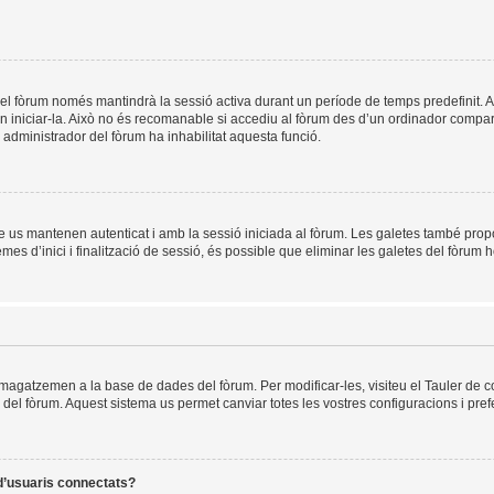
el fòrum només mantindrà la sessió activa durant un període de temps predefinit. Això 
n iniciar-la. Això no és recomanable si accediu al fòrum des d’un ordinador compart
un administrador del fòrum ha inhabilitat aquesta funció.
e us mantenen autenticat i amb la sessió iniciada al fòrum. Les galetes també prop
es d’inici i finalització de sessió, és possible que eliminar les galetes del fòrum h
mmagatzemen a la base de dades del fòrum. Per modificar-les, visiteu el Tauler de co
es del fòrum. Aquest sistema us permet canviar totes les vostres configuracions i pref
 d’usuaris connectats?