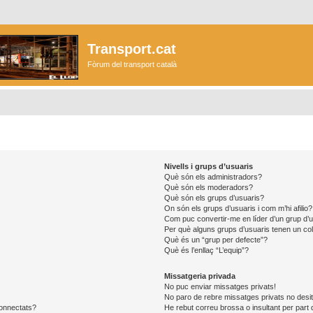
Transport.cat
Fòrum del transport català
Nivells i grups d’usuaris
Què són els administradors?
Què són els moderadors?
Què són els grups d’usuaris?
On són els grups d’usuaris i com m’hi afilio?
Com puc convertir-me en líder d’un grup d’
Per què alguns grups d’usuaris tenen un col
Què és un “grup per defecte”?
Què és l’enllaç “L’equip”?
Missatgeria privada
No puc enviar missatges privats!
No paro de rebre missatges privats no desit
connectats?
He rebut correu brossa o insultant per part 