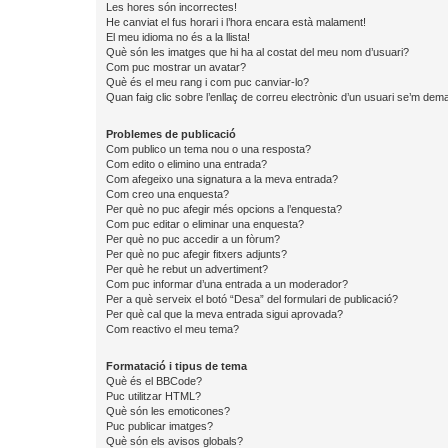
Les hores són incorrectes!
He canviat el fus horari i l’hora encara està malament!
El meu idioma no és a la llista!
Què són les imatges que hi ha al costat del meu nom d’usuari?
Com puc mostrar un avatar?
Què és el meu rang i com puc canviar-lo?
Quan faig clic sobre l’enllaç de correu electrònic d’un usuari se’m dema
Problemes de publicació
Com publico un tema nou o una resposta?
Com edito o elimino una entrada?
Com afegeixo una signatura a la meva entrada?
Com creo una enquesta?
Per què no puc afegir més opcions a l’enquesta?
Com puc editar o eliminar una enquesta?
Per què no puc accedir a un fòrum?
Per què no puc afegir fitxers adjunts?
Per què he rebut un advertiment?
Com puc informar d’una entrada a un moderador?
Per a què serveix el botó “Desa” del formulari de publicació?
Per què cal que la meva entrada sigui aprovada?
Com reactivo el meu tema?
Formatació i tipus de tema
Què és el BBCode?
Puc utilitzar HTML?
Què són les emoticones?
Puc publicar imatges?
Què són els avisos globals?