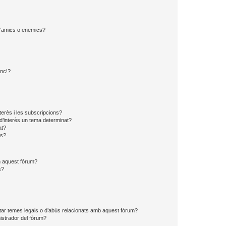
 d’amics o enemics?
?
anc!?
?
nterès i les subscripcions?
d’interès un tema determinat?
at?
ns?
en aquest fòrum?
s?
tar temes legals o d’abús relacionats amb aquest fòrum?
strador del fòrum?