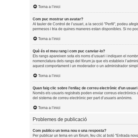
Torna a l’inici
Com puc mostrar un avatar?
Al tauler de Control de l’usuari, a la secció "Perfil", podeu afeg
permesos i tria de quines maneres estan disponibles. Si no pode
Torna a l’inici
Què és el meu rang i com puc canviar-lo?
Els rangs apareixen sota els noms d’usuari i indiquen el nomb
nomenclatura dels rangs del fòrum ja que els estableix l’admin
aquest comportament i un moderador o un administrador simpl
Torna a l’inici
Quan faig clic sobre l’enllaç de correu electrònic d’un usuar
Només els usuaris registrats poden enviar correus electrònics a a
del sistema de correu electrònic per part d’usuaris anònims.
Torna a l’inici
Problemes de publicació
Com publico un tema nou o una resposta?
Per publicar un tema en un fòrum, feu clic al botó "Entrada nov