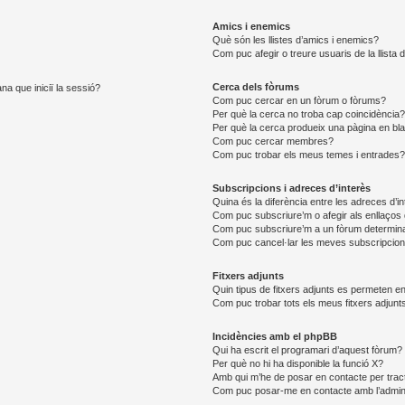
Amics i enemics
Què són les llistes d’amics i enemics?
Com puc afegir o treure usuaris de la llista
Cerca dels fòrums
na que iniciï la sessió?
Com puc cercar en un fòrum o fòrums?
Per què la cerca no troba cap coincidència
Per què la cerca produeix una pàgina en bl
Com puc cercar membres?
Com puc trobar els meus temes i entrades
Subscripcions i adreces d’interès
Quina és la diferència entre les adreces d’i
Com puc subscriure’m o afegir als enllaços 
Com puc subscriure’m a un fòrum determin
Com puc cancel·lar les meves subscripcio
Fitxers adjunts
Quin tipus de fitxers adjunts es permeten 
Com puc trobar tots els meus fitxers adjunt
Incidències amb el phpBB
Qui ha escrit el programari d’aquest fòrum?
Per què no hi ha disponible la funció X?
Amb qui m’he de posar en contacte per trac
Com puc posar-me en contacte amb l’admini