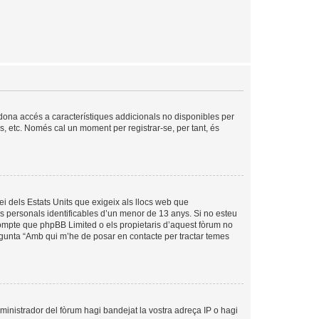
s dona accés a característiques addicionals no disponibles per
is, etc. Només cal un moment per registrar-se, per tant, és
ei dels Estats Units que exigeix als llocs web que
es personals identificables d’un menor de 13 anys. Si no esteu
compte que phpBB Limited o els propietaris d’aquest fòrum no
egunta “Amb qui m’he de posar en contacte per tractar temes
dministrador del fòrum hagi bandejat la vostra adreça IP o hagi