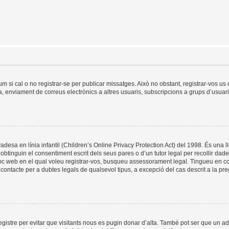
um si cal o no registrar-se per publicar missatges. Això no obstant, registrar-vos u
da, enviament de correus electrònics a altres usuaris, subscripcions a grups d’usuar
esa en línia infantil (Children’s Online Privacy Protection Act) del 1998. És una ll
tinguin el consentiment escrit dels seus pares o d’un tutor legal per recollir dad
lloc web en el qual voleu registrar-vos, busqueu assessorament legal. Tingueu en 
ontacte per a dubtes legals de qualsevol tipus, a excepció del cas descrit a la pr
registre per evitar que visitants nous es pugin donar d’alta. També pot ser que un a