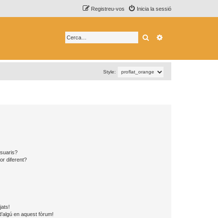
Registreu-vos
Inicia la sessió
Cerca
Cerca avançada
Style:
usuaris?
or diferent?
jats!
d’algú en aquest fòrum!