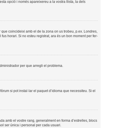
esta opció i només apareixereu a la vostra llista, la dels
per que coincideixi amb el de la zona on us trobeu, p.ex. Londres,
us horari. Si no esteu registrat, ara és un bon moment per fer-
’administrador per que arregli el problema.
òrum si pot instal·lar el paquet d’idioma que necessiteu. Si el
ada amb el vostre rang, generalment en forma d’estrelles, blocs
sol ser única i personal per cada usuari.