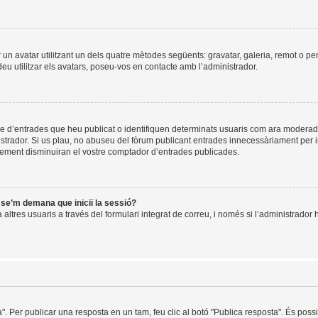
ir un avatar utilitzant un dels quatre mètodes següents: gravatar, galeria, remot o pe
u utilitzar els avatars, poseu-vos en contacte amb l’administrador.
re d’entrades que heu publicat o identifiquen determinats usuaris com ara moderad
istrador. Si us plau, no abuseu del fòrum publicant entrades innecessàriament per 
ement disminuiran el vostre comptador d’entrades publicades.
i se’m demana que iniciï la sessió?
ltres usuaris a través del formulari integrat de correu, i només si l’administrador h
a". Per publicar una resposta en un tam, feu clic al botó "Publica resposta". És pos