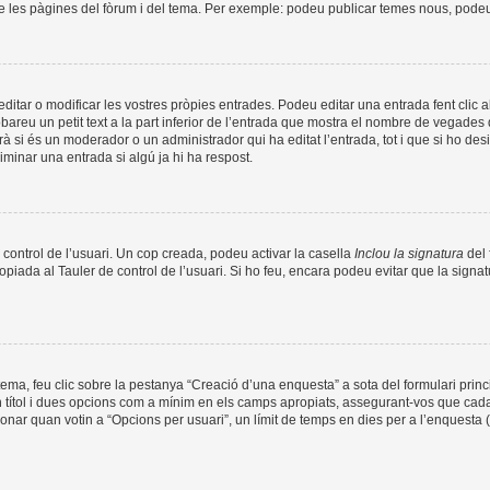
de les pàgines del fòrum i del tema. Per exemple: podeu publicar temes nous, podeu p
tar o modificar les vostres pròpies entrades. Podeu editar una entrada fent clic a
obareu un petit text a la part inferior de l’entrada que mostra el nombre de vegades q
à si és un moderador o un administrador qui ha editat l’entrada, tot i que si ho de
minar una entrada si algú ja hi ha respost.
 control de l’usuari. Un cop creada, podeu activar la casella
Inclou la signatura
del 
opiada al Tauler de control de l’usuari. Si ho feu, encara podeu evitar que la signat
ma, feu clic sobre la pestanya “Creació d’una enquesta” a sota del formulari prin
n títol i dues opcions com a mínim en els camps apropiats, assegurant-vos que cada
nar quan votin a “Opcions per usuari”, un límit de temps en dies per a l’enquesta (