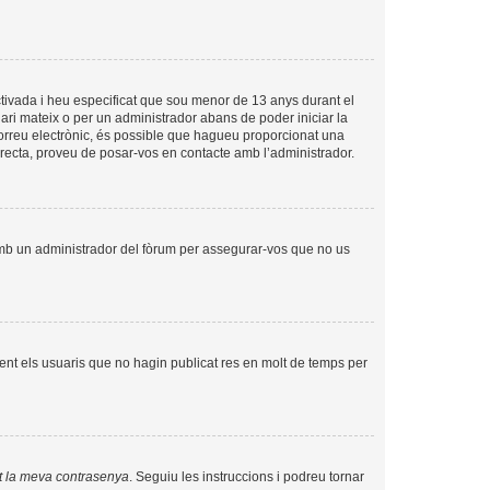
tivada i heu especificat que sou menor de 13 anys durant el
uari mateix o per un administrador abans de poder iniciar la
 correu electrònic, és possible que hagueu proporcionat una
orrecta, proveu de posar-vos en contacte amb l’administrador.
amb un administrador del fòrum per assegurar-vos que no us
nt els usuaris que no hagin publicat res en molt de temps per
t la meva contrasenya
. Seguiu les instruccions i podreu tornar