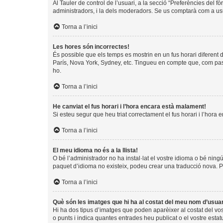
Al Tauler de control de l’usuari, a la secció “Preferències del f
administradors, i la dels moderadors. Se us comptarà com a usu
Torna a l’inici
Les hores són incorrectes!
És possible que els temps es mostrin en un fus horari diferent de
París, Nova York, Sydney, etc. Tingueu en compte que, com pass
ho.
Torna a l’inici
He canviat el fus horari i l’hora encara està malament!
Si esteu segur que heu triat correctament el fus horari i l’hora 
Torna a l’inici
El meu idioma no és a la llista!
O bé l’administrador no ha instal·lat el vostre idioma o bé ning
paquet d’idioma no existeix, podeu crear una traducció nova. 
Torna a l’inici
Què són les imatges que hi ha al costat del meu nom d’usua
Hi ha dos tipus d’imatges que poden aparèixer al costat del vo
o punts i indica quantes entrades heu publicat o el vostre estat