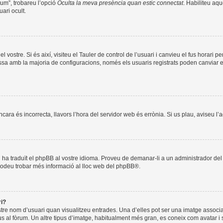
òrum”, trobareu l’opció
Oculta la meva presència quan estic connectat
. Habiliteu aqu
ari ocult.
l vostre. Si és així, visiteu el Tauler de control de l’usuari i canvieu el fus horari 
a amb la majoria de configuracions, només els usuaris registrats poden canviar el f
encara és incorrecta, llavors l’hora del servidor web és errònia. Si us plau, aviseu l
ú ha traduït el phpBB al vostre idioma. Proveu de demanar-li a un administrador del f
Podeu trobar més informació al lloc web del
phpBB
®.
ri?
stre nom d’usuari quan visualitzeu entrades. Una d’elles pot ser una imatge associ
us al fòrum. Un altre tipus d’imatge, habitualment més gran, es coneix com avatar i 