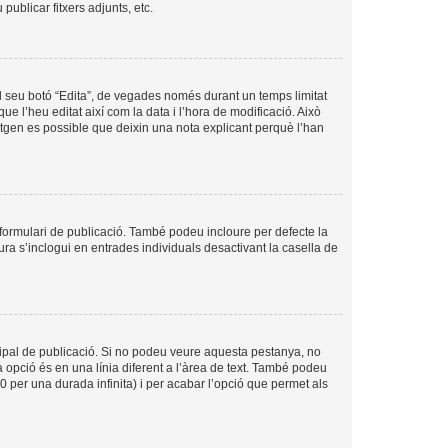
ublicar fitxers adjunts, etc.
l seu botó “Edita”, de vegades només durant un temps limitat
ue l’heu editat així com la data i l’hora de modificació. Això
sitgen es possible que deixin una nota explicant perquè l’han
formulari de publicació. També podeu incloure per defecte la
ura s’inclogui en entrades individuals desactivant la casella de
cipal de publicació. Si no podeu veure aquesta pestanya, no
 opció és en una línia diferent a l’àrea de text. També podeu
0 per una durada infinita) i per acabar l’opció que permet als