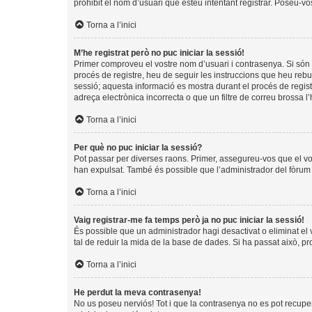
prohibit el nom d’usuari que esteu intentant registrar. Poseu-v
Torna a l’inici
M’he registrat però no puc iniciar la sessió!
Primer comproveu el vostre nom d’usuari i contrasenya. Si són 
procés de registre, heu de seguir les instruccions que heu rebu
sessió; aquesta informació es mostra durant el procés de regist
adreça electrònica incorrecta o que un filtre de correu brossa 
Torna a l’inici
Per què no puc iniciar la sessió?
Pot passar per diverses raons. Primer, assegureu-vos que el v
han expulsat. També és possible que l’administrador del fòrum t
Torna a l’inici
Vaig registrar-me fa temps però ja no puc iniciar la sessió!
És possible que un administrador hagi desactivat o eliminat e
tal de reduir la mida de la base de dades. Si ha passat això, p
Torna a l’inici
He perdut la meva contrasenya!
No us poseu nerviós! Tot i que la contrasenya no es pot recuperar