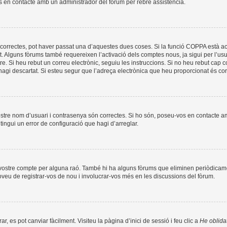
os en contacte amb un administrador del fòrum per rebre assistència.
correctes, pot haver passat una d’aquestes dues coses. Si la funció COPPA està ac
t. Alguns fòrums també requereixen l’activació dels comptes nous, ja sigui per l’us
re. Si heu rebut un correu electrònic, seguiu les instruccions. Si no heu rebut cap
l’hagi descartat. Si esteu segur que l’adreça electrònica que heu proporcionat és c
ostre nom d’usuari i contrasenya són correctes. Si ho són, poseu-vos en contacte 
ingui un error de configuració que hagi d’arreglar.
l vostre compte per alguna raó. També hi ha alguns fòrums que eliminen periòdicame
roveu de registrar-vos de nou i involucrar-vos més en les discussions del fòrum.
, es pot canviar fàcilment. Visiteu la pàgina d’inici de sessió i feu clic a
He oblida