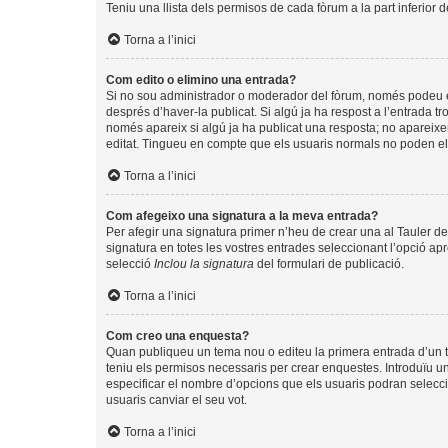
Teniu una llista dels permisos de cada fòrum a la part inferior 
Torna a l’inici
Com edito o elimino una entrada?
Si no sou administrador o moderador del fòrum, només podeu edi
després d’haver-la publicat. Si algú ja ha respost a l’entrada tr
només apareix si algú ja ha publicat una resposta; no apareixer
editat. Tingueu en compte que els usuaris normals no poden eli
Torna a l’inici
Com afegeixo una signatura a la meva entrada?
Per afegir una signatura primer n’heu de crear una al Tauler de
signatura en totes les vostres entrades seleccionant l’opció apr
selecció
Inclou la signatura
del formulari de publicació.
Torna a l’inici
Com creo una enquesta?
Quan publiqueu un tema nou o editeu la primera entrada d’un te
teniu els permisos necessaris per crear enquestes. Introduïu u
especificar el nombre d’opcions que els usuaris podran seleccio
usuaris canviar el seu vot.
Torna a l’inici