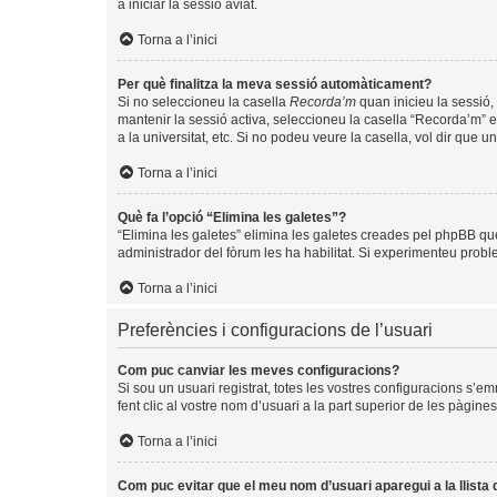
a iniciar la sessió aviat.
Torna a l’inici
Per què finalitza la meva sessió automàticament?
Si no seleccioneu la casella
Recorda’m
quan inicieu la sessió, 
mantenir la sessió activa, seleccioneu la casella “Recorda’m” e
a la universitat, etc. Si no podeu veure la casella, vol dir que 
Torna a l’inici
Què fa l’opció “Elimina les galetes”?
“Elimina les galetes” elimina les galetes creades pel phpBB qu
administrador del fòrum les ha habilitat. Si experimenteu problem
Torna a l’inici
Preferències i configuracions de l’usuari
Com puc canviar les meves configuracions?
Si sou un usuari registrat, totes les vostres configuracions s’e
fent clic al vostre nom d’usuari a la part superior de les pàgin
Torna a l’inici
Com puc evitar que el meu nom d’usuari aparegui a la llista