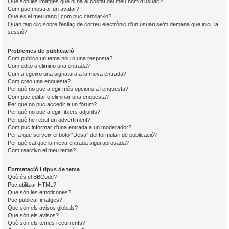
Què són les imatges que hi ha al costat del meu nom d’usuari?
Com puc mostrar un avatar?
Què és el meu rang i com puc canviar-lo?
Quan faig clic sobre l’enllaç de correu electrònic d’un usuari se’m demana que iniciï la
sessió?
Problemes de publicació
Com publico un tema nou o una resposta?
Com edito o elimino una entrada?
Com afegeixo una signatura a la meva entrada?
Com creo una enquesta?
Per què no puc afegir més opcions a l’enquesta?
Com puc editar o eliminar una enquesta?
Per què no puc accedir a un fòrum?
Per què no puc afegir fitxers adjunts?
Per què he rebut un advertiment?
Com puc informar d’una entrada a un moderador?
Per a què serveix el botó “Desa” del formulari de publicació?
Per què cal que la meva entrada sigui aprovada?
Com reactivo el meu tema?
Formatació i tipus de tema
Què és el BBCode?
Puc utilitzar HTML?
Què són les emoticones?
Puc publicar imatges?
Què són els avisos globals?
Què són els avisos?
Què són els temes recurrents?