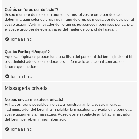
Què és un “grup per defecte”?
Si sou membre de més d’un grup d’usuaris, el vostre grup per defecte
determina quin color de grup i quin rang de grup es mostra per defecte per al
vostre usuari. L’administrador del fòrum us pot concedir permisos per canviar
el vostre grup per defecte a través del Tauler de control de l’usuari.
Torna a l’inici
Què és l’enllaç “L’equip”?
Aquesta pàgina us proporciona una llista del personal del fòrum, incloent-hi
els administradors i els moderadors i informació addicional com ara els
fòrums que moderen.
Torna a l’inici
Missatgeria privada
No puc enviar missatges privats!
Hi ha tres raons possibles: no esteu registrat i amb la sessió iniciada,
l’administrador del fòrum ha inhabilitat la missatgeria privada o no permet al
vostre usuari enviar missatges. Poseu-vos en contacte amb l’administrador
del fòrum per obtenir més informació.
Torna a l’inici