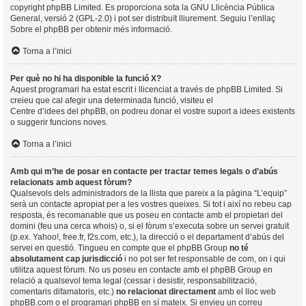
copyright
phpBB Limited
. Es proporciona sota la GNU Llicència Pública
General, versió 2 (GPL-2.0) i pot ser distribuït lliurement. Seguiu l’enllaç
Sobre el phpBB
per obtenir més informació.
Torna a l’inici
Per què no hi ha disponible la funció X?
Aquest programari ha estat escrit i llicenciat a través de phpBB Limited. Si
creieu que cal afegir una determinada funció, visiteu el
Centre d’idees del phpBB
, on podreu donar el vostre suport a idees existents
o suggerir funcions noves.
Torna a l’inici
Amb qui m’he de posar en contacte per tractar temes legals o d’abús
relacionats amb aquest fòrum?
Qualsevols dels administradors de la llista que pareix a la pàgina “L’equip”
serà un contacte apropiat per a les vostres queixes. Si tot i així no rebeu cap
resposta, és recomanable que us poseu en contacte amb el propietari del
domini (feu una
cerca whois
) o, si el fòrum s’executa sobre un servei gratuït
(p.ex. Yahoo!, free.fr, f2s.com, etc.), la direcció o el departament d’abús del
servei en questió. Tingueu en compte que el phpBB Group
no té
absolutament cap jurisdicció
i no pot ser fet responsable de com, on i qui
utilitza aquest fòrum. No us poseu en contacte amb el phpBB Group en
relació a qualsevol tema legal (cessar i desistir, responsabilització,
comentaris difamatoris, etc.)
no relacionat directament
amb el lloc web
phpBB.com o el programari phpBB en sí mateix. Si envieu un correu