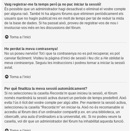
Vaig registrar-me fa temps però ja no puc iniciar la sessió!
És possible que un administrador hagi desactivat o eliminat el vostre compte
per alguna raó. També hi ha alguns fòrums que eliminen periòdicament els
usuaris que no hagin publicat res en molt de temps per tal de reduir la mida
de la base de dades. Si ha passat això, proveu de registrar-vos de nou i
involucrar-vos més en les discussions del fòrum.
Torna a l’inici
He perdut la meva contrasenya!
No us poseu nerviós! Tot i que la contrasenya no es pot recuperar, es pot
canviar fàcilment. Visiteu la pàgina d’inici de sessió i feu clic a
He oblidat la
meva contrasenya
. Seguiu les instruccions i podreu tornar a iniciar la sessió
aviat.
Torna a l’inici
Per què finalitza la meva sessió automàticament?
Si no seleccioneu la casella
Recorda’m
quan inicieu la sessió, el fòrum
només mantindrà la sessió activa durant un període de temps predefinit. Això
evita l’ús il·lícit del vostre compte per algú altre. Per mantenir la sessió activa,
seleccioneu la casella “Recorda’m” en iniciar-la. Això no és recomanable si
accediu al fòrum des d’un ordinador compartit p.ex. en una biblioteca, un
cibercafè, una aula d’ordinadors a la universitat, etc. Si no podeu veure la
casella, vol dir que un administrador del fòrum ha inhabilitat aquesta funció.
Torna a l’inici