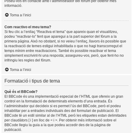
Poseu-vos en contacte amb l’administrador del fòrum per obtenir més
informació.
Torna a l’inici
Com reactivo el meu tema?
Si feu clic a l’enllaç “Reactiva el tema” que apareix quan el visualitzeu,
podeu “reactivar-lo” fent que aparegui a la part superior del fòrum a la
primera pàgina. Això no obstant, si no veieu l’enllaç, llavors és possible que
la reactivació de temes estigui inhabilitada o que no hagi transcorregut el
temps mínim entre reactivacions. També és possible reactivar el tema
simplement escrivint-hi una resposta; assegureu-vos, però, que fent-ho no
infringiu les regles del fòrum.
Torna a l’inici
Formatació i tipus de tema
Què és el BBCode?
El BBCode és una implementació especial de l’HTML que ofereix un gran
control en la formatació de determinats elements d’una entrada. És
l’administrador qui decideix si es permet l’ús del BBCode, però el podeu
inhabilitar per a entrades individuals des del formulari de publicació. El
BBCode té un estil similar al de l’HTML però les etiquetes estan delimitades
per claudàtors [ i ] en lloc de < i >. Per obtenir més informació sobre el
BBCode llegiu la guia a la que podeu accedir des de la pàgina de
publicació.