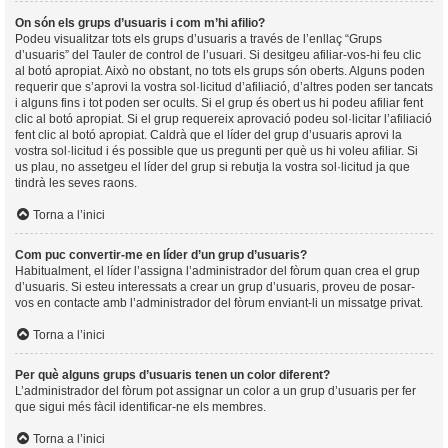
On són els grups d’usuaris i com m’hi afilio?
Podeu visualitzar tots els grups d’usuaris a través de l’enllaç “Grups
d’usuaris” del Tauler de control de l’usuari. Si desitgeu afiliar-vos-hi feu clic
al botó apropiat. Això no obstant, no tots els grups són oberts. Alguns poden
requerir que s’aprovi la vostra sol·licitud d’afiliació, d’altres poden ser tancats
i alguns fins i tot poden ser ocults. Si el grup és obert us hi podeu afiliar fent
clic al botó apropiat. Si el grup requereix aprovació podeu sol·licitar l’afiliació
fent clic al botó apropiat. Caldrà que el líder del grup d’usuaris aprovi la
vostra sol·licitud i és possible que us pregunti per què us hi voleu afiliar. Si
us plau, no assetgeu el líder del grup si rebutja la vostra sol·licitud ja que
tindrà les seves raons.
Torna a l’inici
Com puc convertir-me en líder d’un grup d’usuaris?
Habitualment, el líder l’assigna l’administrador del fòrum quan crea el grup
d’usuaris. Si esteu interessats a crear un grup d’usuaris, proveu de posar-
vos en contacte amb l’administrador del fòrum enviant-li un missatge privat.
Torna a l’inici
Per què alguns grups d’usuaris tenen un color diferent?
L’administrador del fòrum pot assignar un color a un grup d’usuaris per fer
que sigui més fàcil identificar-ne els membres.
Torna a l’inici