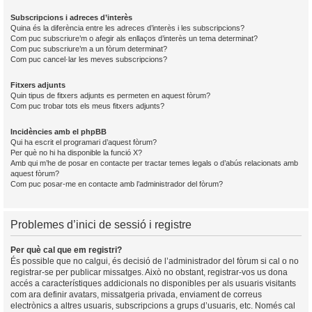
Subscripcions i adreces d’interès
Quina és la diferència entre les adreces d’interès i les subscripcions?
Com puc subscriure’m o afegir als enllaços d’interès un tema determinat?
Com puc subscriure’m a un fòrum determinat?
Com puc cancel·lar les meves subscripcions?
Fitxers adjunts
Quin tipus de fitxers adjunts es permeten en aquest fòrum?
Com puc trobar tots els meus fitxers adjunts?
Incidències amb el phpBB
Qui ha escrit el programari d’aquest fòrum?
Per què no hi ha disponible la funció X?
Amb qui m’he de posar en contacte per tractar temes legals o d’abús relacionats amb
aquest fòrum?
Com puc posar-me en contacte amb l’administrador del fòrum?
Problemes d’inici de sessió i registre
Per què cal que em registri?
És possible que no calgui, és decisió de l’administrador del fòrum si cal o no
registrar-se per publicar missatges. Això no obstant, registrar-vos us dona
accés a característiques addicionals no disponibles per als usuaris visitants
com ara definir avatars, missatgeria privada, enviament de correus
electrònics a altres usuaris, subscripcions a grups d’usuaris, etc. Només cal