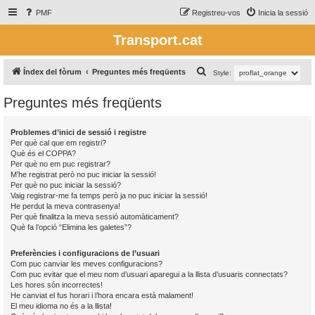
PMF
Registreu-vos
Inicia la sessió
Transport.cat
C
Índex del fòrum
Preguntes més freqüents
Style:
e
Preguntes més freqüents
r
c
Problemes d’inici de sessió i registre
a
Per què cal que em registri?
Què és el COPPA?
Per què no em puc registrar?
M’he registrat però no puc iniciar la sessió!
Per què no puc iniciar la sessió?
Vaig registrar-me fa temps però ja no puc iniciar la sessió!
He perdut la meva contrasenya!
Per què finalitza la meva sessió automàticament?
Què fa l’opció “Elimina les galetes”?
Preferències i configuracions de l’usuari
Com puc canviar les meves configuracions?
Com puc evitar que el meu nom d’usuari aparegui a la llista d’usuaris connectats?
Les hores són incorrectes!
He canviat el fus horari i l’hora encara està malament!
El meu idioma no és a la llista!