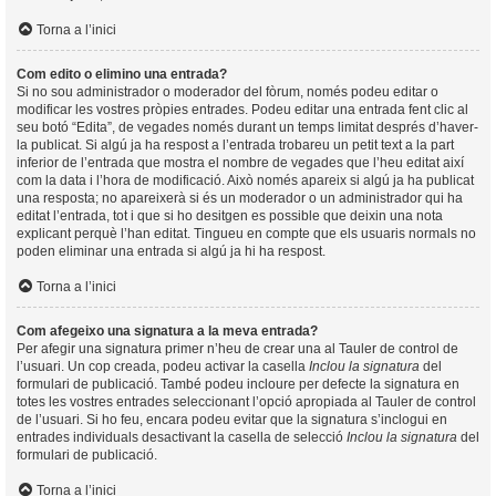
Torna a l’inici
Com edito o elimino una entrada?
Si no sou administrador o moderador del fòrum, només podeu editar o
modificar les vostres pròpies entrades. Podeu editar una entrada fent clic al
seu botó “Edita”, de vegades només durant un temps limitat després d’haver-
la publicat. Si algú ja ha respost a l’entrada trobareu un petit text a la part
inferior de l’entrada que mostra el nombre de vegades que l’heu editat així
com la data i l’hora de modificació. Això només apareix si algú ja ha publicat
una resposta; no apareixerà si és un moderador o un administrador qui ha
editat l’entrada, tot i que si ho desitgen es possible que deixin una nota
explicant perquè l’han editat. Tingueu en compte que els usuaris normals no
poden eliminar una entrada si algú ja hi ha respost.
Torna a l’inici
Com afegeixo una signatura a la meva entrada?
Per afegir una signatura primer n’heu de crear una al Tauler de control de
l’usuari. Un cop creada, podeu activar la casella
Inclou la signatura
del
formulari de publicació. També podeu incloure per defecte la signatura en
totes les vostres entrades seleccionant l’opció apropiada al Tauler de control
de l’usuari. Si ho feu, encara podeu evitar que la signatura s’inclogui en
entrades individuals desactivant la casella de selecció
Inclou la signatura
del
formulari de publicació.
Torna a l’inici