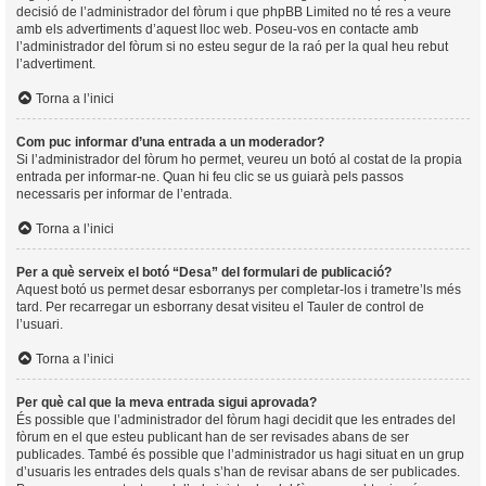
decisió de l’administrador del fòrum i que phpBB Limited no té res a veure
amb els advertiments d’aquest lloc web. Poseu-vos en contacte amb
l’administrador del fòrum si no esteu segur de la raó per la qual heu rebut
l’advertiment.
Torna a l’inici
Com puc informar d’una entrada a un moderador?
Si l’administrador del fòrum ho permet, veureu un botó al costat de la propia
entrada per informar-ne. Quan hi feu clic se us guiarà pels passos
necessaris per informar de l’entrada.
Torna a l’inici
Per a què serveix el botó “Desa” del formulari de publicació?
Aquest botó us permet desar esborranys per completar-los i trametre’ls més
tard. Per recarregar un esborrany desat visiteu el Tauler de control de
l’usuari.
Torna a l’inici
Per què cal que la meva entrada sigui aprovada?
És possible que l’administrador del fòrum hagi decidit que les entrades del
fòrum en el que esteu publicant han de ser revisades abans de ser
publicades. També és possible que l’administrador us hagi situat en un grup
d’usuaris les entrades dels quals s’han de revisar abans de ser publicades.