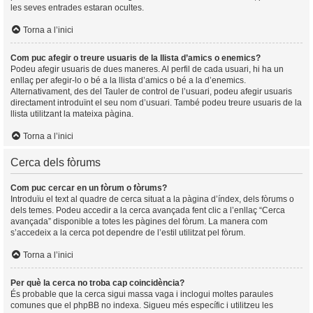
les seves entrades estaran ocultes.
Torna a l’inici
Com puc afegir o treure usuaris de la llista d’amics o enemics?
Podeu afegir usuaris de dues maneres. Al perfil de cada usuari, hi ha un
enllaç per afegir-lo o bé a la llista d’amics o bé a la d’enemics.
Alternativament, des del Tauler de control de l’usuari, podeu afegir usuaris
directament introduïnt el seu nom d’usuari. També podeu treure usuaris de la
llista utilitzant la mateixa pàgina.
Torna a l’inici
Cerca dels fòrums
Com puc cercar en un fòrum o fòrums?
Introduïu el text al quadre de cerca situat a la pàgina d’índex, dels fòrums o
dels temes. Podeu accedir a la cerca avançada fent clic a l’enllaç “Cerca
avançada” disponible a totes les pàgines del fòrum. La manera com
s’accedeix a la cerca pot dependre de l’estil utilitzat pel fòrum.
Torna a l’inici
Per què la cerca no troba cap coincidència?
És probable que la cerca sigui massa vaga i inclogui moltes paraules
comunes que el phpBB no indexa. Sigueu més específic i utilitzeu les