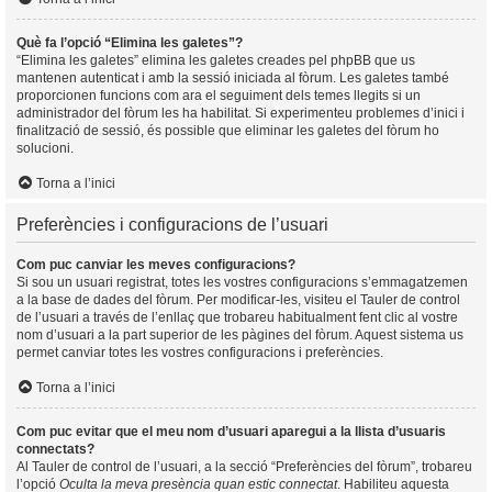
Què fa l’opció “Elimina les galetes”?
“Elimina les galetes” elimina les galetes creades pel phpBB que us
mantenen autenticat i amb la sessió iniciada al fòrum. Les galetes també
proporcionen funcions com ara el seguiment dels temes llegits si un
administrador del fòrum les ha habilitat. Si experimenteu problemes d’inici i
finalització de sessió, és possible que eliminar les galetes del fòrum ho
solucioni.
Torna a l’inici
Preferències i configuracions de l’usuari
Com puc canviar les meves configuracions?
Si sou un usuari registrat, totes les vostres configuracions s’emmagatzemen
a la base de dades del fòrum. Per modificar-les, visiteu el Tauler de control
de l’usuari a través de l’enllaç que trobareu habitualment fent clic al vostre
nom d’usuari a la part superior de les pàgines del fòrum. Aquest sistema us
permet canviar totes les vostres configuracions i preferències.
Torna a l’inici
Com puc evitar que el meu nom d’usuari aparegui a la llista d’usuaris
connectats?
Al Tauler de control de l’usuari, a la secció “Preferències del fòrum”, trobareu
l’opció
Oculta la meva presència quan estic connectat
. Habiliteu aquesta