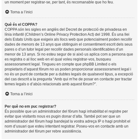
un moment per registrar-se, per tant, és recomanable que ho feu.
Torna a l’inici
Què és el COPPA?
COPPA són les sigles en anglès del Decret de protecció de privadesa en
línia infantil (Children’s Online Privacy Protection Act) del 1998. És una llei
dels Estats Units que exigeix als llocs web que potencialment poden recollir
dades de menors de 13 anys que obtinguin el consentiment escrit dels seus
pares o d’un tutor legal per recollir dades personals identificables d’un
menor de 13 anys. Si no esteu segur de si això us aplica com a persona que
es registra o al lloc web en el qual voleu registrar-vos, busqueu
assessorament legal. Tingueu en compte que phpBB Limited o els
propietaris d’aquest fòrum no us poden proporcionar assessorament legal i
no és un punt de contacte per a dubtes legals de qualsevol tipus, a excepció
del cas descrit a la pregunta “Amb qui m’he de posar en contacte per tractar
temes legals o d’abús relacionats amb aquest fòrum?”.
Torna a l’inici
Per què no em puc registrar?
És possible que un administrador del fòrum hagi inhabilitat el registre per
evitar que visitants nous es pugin donar d’alta. També pot ser que un
administrador del fòrum hagi bandejat la vostra adreça IP o hagi prohibit el
nom d’usuari que esteu intentant registrar. Poseu-vos en contacte amb un
administrador del fòrum per rebre assistència.