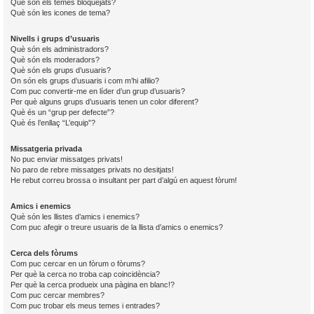
Què són els temes bloquejats?
Què són les icones de tema?
Nivells i grups d’usuaris
Què són els administradors?
Què són els moderadors?
Què són els grups d’usuaris?
On són els grups d’usuaris i com m’hi afilio?
Com puc convertir-me en líder d’un grup d’usuaris?
Per què alguns grups d’usuaris tenen un color diferent?
Què és un “grup per defecte”?
Què és l’enllaç “L’equip”?
Missatgeria privada
No puc enviar missatges privats!
No paro de rebre missatges privats no desitjats!
He rebut correu brossa o insultant per part d’algú en aquest fòrum!
Amics i enemics
Què són les llistes d’amics i enemics?
Com puc afegir o treure usuaris de la llista d’amics o enemics?
Cerca dels fòrums
Com puc cercar en un fòrum o fòrums?
Per què la cerca no troba cap coincidència?
Per què la cerca produeix una pàgina en blanc!?
Com puc cercar membres?
Com puc trobar els meus temes i entrades?