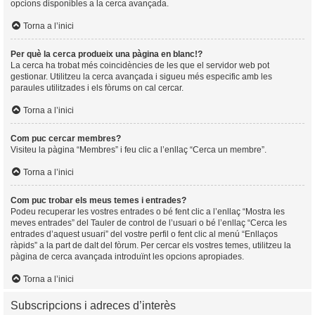
opcions disponibles a la cerca avançada.
Torna a l’inici
Per què la cerca produeix una pàgina en blanc!?
La cerca ha trobat més coincidències de les que el servidor web pot
gestionar. Utilitzeu la cerca avançada i sigueu més especific amb les
paraules utilitzades i els fòrums on cal cercar.
Torna a l’inici
Com puc cercar membres?
Visiteu la pàgina “Membres” i feu clic a l’enllaç “Cerca un membre”.
Torna a l’inici
Com puc trobar els meus temes i entrades?
Podeu recuperar les vostres entrades o bé fent clic a l’enllaç “Mostra les
meves entrades” del Tauler de control de l’usuari o bé l’enllaç “Cerca les
entrades d’aquest usuari” del vostre perfil o fent clic al menú “Enllaços
ràpids” a la part de dalt del fòrum. Per cercar els vostres temes, utilitzeu la
pàgina de cerca avançada introduïnt les opcions apropiades.
Torna a l’inici
Subscripcions i adreces d’interès