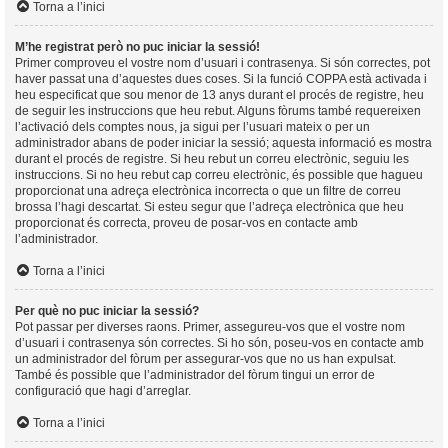
Torna a l’inici
M’he registrat però no puc iniciar la sessió!
Primer comproveu el vostre nom d’usuari i contrasenya. Si són correctes, pot
haver passat una d’aquestes dues coses. Si la funció COPPA està activada i
heu especificat que sou menor de 13 anys durant el procés de registre, heu
de seguir les instruccions que heu rebut. Alguns fòrums també requereixen
l’activació dels comptes nous, ja sigui per l’usuari mateix o per un
administrador abans de poder iniciar la sessió; aquesta informació es mostra
durant el procés de registre. Si heu rebut un correu electrònic, seguiu les
instruccions. Si no heu rebut cap correu electrònic, és possible que hagueu
proporcionat una adreça electrònica incorrecta o que un filtre de correu
brossa l’hagi descartat. Si esteu segur que l’adreça electrònica que heu
proporcionat és correcta, proveu de posar-vos en contacte amb
l’administrador.
Torna a l’inici
Per què no puc iniciar la sessió?
Pot passar per diverses raons. Primer, assegureu-vos que el vostre nom
d’usuari i contrasenya són correctes. Si ho són, poseu-vos en contacte amb
un administrador del fòrum per assegurar-vos que no us han expulsat.
També és possible que l’administrador del fòrum tingui un error de
configuració que hagi d’arreglar.
Torna a l’inici