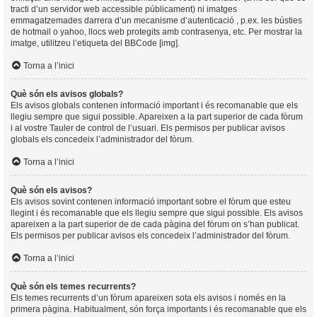
tracti d’un servidor web accessible públicament) ni imatges
emmagatzemades darrera d’un mecanisme d’autenticació , p.ex. les bústies
de hotmail o yahoo, llocs web protegits amb contrasenya, etc. Per mostrar la
imatge, utilitzeu l’etiqueta del BBCode [img].
Torna a l’inici
Què són els avisos globals?
Els avisos globals contenen informació important i és recomanable que els
llegiu sempre que sigui possible. Apareixen a la part superior de cada fòrum
i al vostre Tauler de control de l’usuari. Els permisos per publicar avisos
globals els concedeix l’administrador del fòrum.
Torna a l’inici
Què són els avisos?
Els avisos sovint contenen informació important sobre el fòrum que esteu
llegint i és recomanable que els llegiu sempre que sigui possible. Els avisos
apareixen a la part superior de de cada pàgina del fòrum on s’han publicat.
Els permisos per publicar avisos els concedeix l’administrador del fòrum.
Torna a l’inici
Què són els temes recurrents?
Els temes recurrents d’un fòrum apareixen sota els avisos i només en la
primera pàgina. Habitualment, són força importants i és recomanable que els