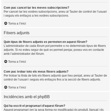
Com puc cancel·lar les meves subscripcions?
Per cancel·lar les vostres subscripcions, aneu al Tauler de control de l’usuari
i seguiu els enllaços a les vostres subscripcions.
Torna a l’inici
Fitxers adjunts
Quin tipus de fitxers adjunts es permeten en aquest fòrum?
L’administrador de cada fòrum pot permetre o no determinats tipus de fitxers
adjunts. Si no esteu segur de què es permet penjar, poseu-vos en contacte
amb l’administrador del fòrum.
Torna a l’inici
Com puc trobar tots els meus fitxers adjunts?
Per trobar la llista de tots els fitxers adjunts que heu penjat, aneu al Tauler de
control de l’usuari i seguiu els enllaços fins a la secció de fitxers adjunts.
Torna a l’inici
Incidències amb el phpBB
Qui ha escrit el programari d’aquest fòrum?
Aquest programari (en la seva forma no modificada) és produït, llançat i és