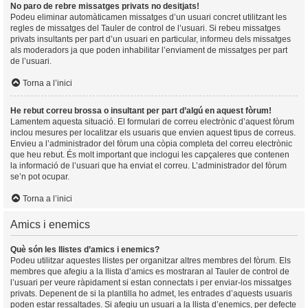
No paro de rebre missatges privats no desitjats!
Podeu eliminar automàticamen missatges d’un usuari concret utilitzant les
regles de missatges del Tauler de control de l’usuari. Si rebeu missatges
privats insultants per part d’un usuari en particular, informeu dels missatges
als moderadors ja que poden inhabilitar l’enviament de missatges per part
de l’usuari.
Torna a l’inici
He rebut correu brossa o insultant per part d’algú en aquest fòrum!
Lamentem aquesta situació. El formulari de correu electrònic d’aquest fòrum
inclou mesures per localitzar els usuaris que envien aquest tipus de correus.
Envieu a l’administrador del fòrum una còpia completa del correu electrònic
que heu rebut. És molt important que inclogui les capçaleres que contenen
la informació de l’usuari que ha enviat el correu. L’administrador del fòrum
se’n pot ocupar.
Torna a l’inici
Amics i enemics
Què són les llistes d’amics i enemics?
Podeu utilitzar aquestes llistes per organitzar altres membres del fòrum. Els
membres que afegiu a la llista d’amics es mostraran al Tauler de control de
l’usuari per veure ràpidament si estan connectats i per enviar-los missatges
privats. Depenent de si la plantilla ho admet, les entrades d’aquests usuaris
poden estar ressaltades. Si afegiu un usuari a la llista d’enemics, per defecte