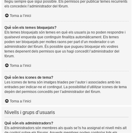
llegiu sempre que sigui possible. Els permisos per publicar temes recurrents
els concedeix l’administrador del fòrum.
Torna a l’inici
Què són els temes bloquejats?
Els temes bloquejats són temes en què els usuaris ja no poden respondre i
qualsevol enquesta que continguin finalitza automàticament. Els temes
poden ser bloquejats per moltes raons per part d’un moderador o un
administrador del fòrum. És possible que pugueu bloquejar els vostres
temes depenent dels permisos que us hagi concedit l’administrador del
fòrum.
Torna a l’inici
Què són les icones de tema?
Les icones de tema són imatges triades per l’autor i associades amb les
entrades per indicar-ne el contingut. La possibilitat d’utilitzar icones de tema
depèn del permisos concedits per l’administrador del fòrum.
Torna a l’inici
Nivells i grups d’usuaris
Què són els administradors?
Els administradors són membres als quals se’ls ha assignat el nivell més alt
de control sobre els fòrums. Aquests membres poden controlar tots els