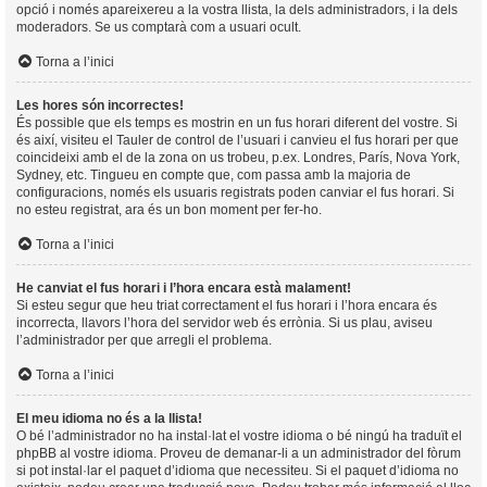
opció i només apareixereu a la vostra llista, la dels administradors, i la dels
moderadors. Se us comptarà com a usuari ocult.
Torna a l’inici
Les hores són incorrectes!
És possible que els temps es mostrin en un fus horari diferent del vostre. Si
és així, visiteu el Tauler de control de l’usuari i canvieu el fus horari per que
coincideixi amb el de la zona on us trobeu, p.ex. Londres, París, Nova York,
Sydney, etc. Tingueu en compte que, com passa amb la majoria de
configuracions, només els usuaris registrats poden canviar el fus horari. Si
no esteu registrat, ara és un bon moment per fer-ho.
Torna a l’inici
He canviat el fus horari i l’hora encara està malament!
Si esteu segur que heu triat correctament el fus horari i l’hora encara és
incorrecta, llavors l’hora del servidor web és errònia. Si us plau, aviseu
l’administrador per que arregli el problema.
Torna a l’inici
El meu idioma no és a la llista!
O bé l’administrador no ha instal·lat el vostre idioma o bé ningú ha traduït el
phpBB al vostre idioma. Proveu de demanar-li a un administrador del fòrum
si pot instal·lar el paquet d’idioma que necessiteu. Si el paquet d’idioma no