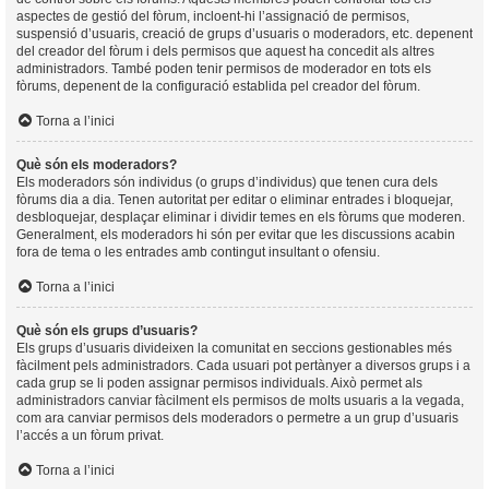
aspectes de gestió del fòrum, incloent-hi l’assignació de permisos,
suspensió d’usuaris, creació de grups d’usuaris o moderadors, etc. depenent
del creador del fòrum i dels permisos que aquest ha concedit als altres
administradors. També poden tenir permisos de moderador en tots els
fòrums, depenent de la configuració establida pel creador del fòrum.
Torna a l’inici
Què són els moderadors?
Els moderadors són individus (o grups d’individus) que tenen cura dels
fòrums dia a dia. Tenen autoritat per editar o eliminar entrades i bloquejar,
desbloquejar, desplaçar eliminar i dividir temes en els fòrums que moderen.
Generalment, els moderadors hi són per evitar que les discussions acabin
fora de tema o les entrades amb contingut insultant o ofensiu.
Torna a l’inici
Què són els grups d’usuaris?
Els grups d’usuaris divideixen la comunitat en seccions gestionables més
fàcilment pels administradors. Cada usuari pot pertànyer a diversos grups i a
cada grup se li poden assignar permisos individuals. Això permet als
administradors canviar fàcilment els permisos de molts usuaris a la vegada,
com ara canviar permisos dels moderadors o permetre a un grup d’usuaris
l’accés a un fòrum privat.
Torna a l’inici