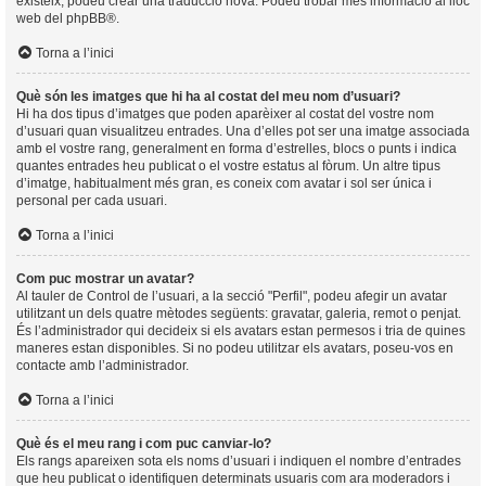
existeix, podeu crear una traducció nova. Podeu trobar més informació al lloc
web del
phpBB
®.
Torna a l’inici
Què són les imatges que hi ha al costat del meu nom d’usuari?
Hi ha dos tipus d’imatges que poden aparèixer al costat del vostre nom
d’usuari quan visualitzeu entrades. Una d’elles pot ser una imatge associada
amb el vostre rang, generalment en forma d’estrelles, blocs o punts i indica
quantes entrades heu publicat o el vostre estatus al fòrum. Un altre tipus
d’imatge, habitualment més gran, es coneix com avatar i sol ser única i
personal per cada usuari.
Torna a l’inici
Com puc mostrar un avatar?
Al tauler de Control de l’usuari, a la secció "Perfil", podeu afegir un avatar
utilitzant un dels quatre mètodes següents: gravatar, galeria, remot o penjat.
És l’administrador qui decideix si els avatars estan permesos i tria de quines
maneres estan disponibles. Si no podeu utilitzar els avatars, poseu-vos en
contacte amb l’administrador.
Torna a l’inici
Què és el meu rang i com puc canviar-lo?
Els rangs apareixen sota els noms d’usuari i indiquen el nombre d’entrades
que heu publicat o identifiquen determinats usuaris com ara moderadors i