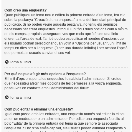
Com creo una enquesta?
Quan publiqueu un tema nou o editeu la primera entrada d’un tema, feu clic
sobre la pestanya “Creació d’una enquesta” a sota del formulari principal de
publicació. Si no podeu veure aquesta pestanya, no teniu els permisos
necessaris per crear enquestes. Introduïu un títol i dues opcions com a mínim
en els camps apropiats, assegurant-vos que cada opció és en una línia
diferent a l’àrea de text. També podeu especificar el nombre d’opcions que
els usuaris podran seleccionar quan votin a “Opcions per usuari”, un límit de
temps en dies per a l’enquesta (0 per una durada infinita) i per acabar l’opció
que permet als usuaris canviar el seu vot.
Torna a l’inici
Per què no puc afegir més opcions a l’enquesta?
El límit d’opcions per a les enquestes l’estableix l’administrador. Si creieu
que necessiteu afegir més opcions de les permeses a la vostra enquesta,
poseu-vos en contacte amb l’administrador del fòrum.
Torna a l’inici
Com puc editar o eliminar una enquesta?
Igual com passa amb les entrades, una enquesta només pot editar-la el seu
autor, un moderador o un administrador. Per editar una enquesta feu clic al
botó “Edita” de la primera entrada del tema ja que sempre té associada
l’enquesta. Si no s’ha emès cap vot, els usuaris poden eliminar l’enquesta o