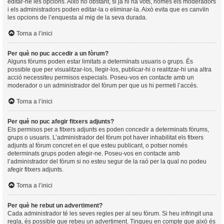
editar-ne les opcions. Això no obstant, si ja hi ha vots, només els moderadors
i els administradors poden editar-la o eliminar-la. Això evita que es canvïin
les opcions de l’enquesta al mig de la seva durada.
Torna a l’inici
Per què no puc accedir a un fòrum?
Alguns fòrums poden estar limitats a determinats usuaris o grups. És
possible que per visualitzar-los, llegir-los, publicar-hi o realitzar-hi una altra
acció necessiteu permisos especials. Poseu-vos en contacte amb un
moderador o un administrador del fòrum per que us hi permeti l’accés.
Torna a l’inici
Per què no puc afegir fitxers adjunts?
Els permisos per a fitxers adjunts es poden concedir a determinats fòrums,
grups o usuaris. L’administrador del fòrum pot haver inhabilitat els fitxers
adjunts al fòrum concret en el que esteu publicant, o potser només
determinats grups poden afegir-ne. Poseu-vos en contacte amb
l’administrador del fòrum si no esteu segur de la raó per la qual no podeu
afegir fitxers adjunts.
Torna a l’inici
Per què he rebut un advertiment?
Cada administrador té les seves regles per al seu fòrum. Si heu infringit una
regla, és possible que rebeu un advertiment. Tingueu en compte que això és