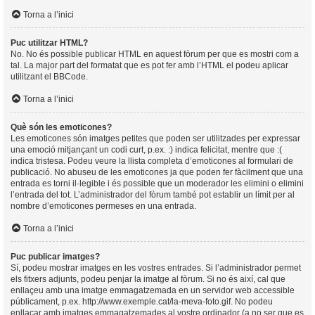
Torna a l’inici
Puc utilitzar HTML?
No. No és possible publicar HTML en aquest fòrum per que es mostri com a
tal. La major part del formatat que es pot fer amb l’HTML el podeu aplicar
utilitzant el BBCode.
Torna a l’inici
Què són les emoticones?
Les emoticones són imatges petites que poden ser utilitzades per expressar
una emoció mitjançant un codi curt, p.ex. :) indica felicitat, mentre que :(
indica tristesa. Podeu veure la llista completa d’emoticones al formulari de
publicació. No abuseu de les emoticones ja que poden fer fàcilment que una
entrada es torni il·legible i és possible que un moderador les elimini o elimini
l’entrada del tot. L’administrador del fòrum també pot establir un límit per al
nombre d’emoticones permeses en una entrada.
Torna a l’inici
Puc publicar imatges?
Sí, podeu mostrar imatges en les vostres entrades. Si l’administrador permet
els fitxers adjunts, podeu penjar la imatge al fòrum. Si no és així, cal que
enllaçeu amb una imatge emmagatzemada en un servidor web accessible
públicament, p.ex. http://www.exemple.cat/la-meva-foto.gif. No podeu
enllaçar amb imatges emmagatzemades al vostre ordinador (a no ser que es