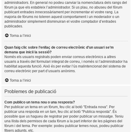
administradors. En general no podeu canviar la nomenclatura dels rangs del
fòrum ja que els estableix l’administrador. Si us plau, no abuseu del fòrum
publicant entrades innecessàriament per incrementar el vostre rang. La
majoria de fòrums no toleren aquest comportament i un moderador o un
administrador simplement disminuiran el vostre comptador d’entrades
publicades.
Torna a l’inici
Quan faig clic sobre l’enllaç de correu electrònic d’un usuari se’m
demana que iniciï la sessió?
Només els usuaris registrats poden enviar correus electrònics a altres
usuaris a través del formulari integrat de correu, i només si l’administrador ha
habilitat aquesta funció. Això és per evitar l’ús malintencionat del sistema de
correu electrònic per part d’usuaris anònims.
Torna a l’inici
Problemes de publicació
Com publico un tema nou o una resposta?
Per publicar un tema en un fòrum, feu clic al botó "Entrada nova". Per
publicar una resposta en un tam, feu clic al botó "Publica resposta". És
possible que us hagueu de registrar per poder publicar un missatge. Teniu
una llista dels permisos de cada fòrum a la part inferior de les pàgines del
fòrum i del tema. Per exemple: podeu publicar temes nous, podeu publicar
fitxers adjunts, etc.