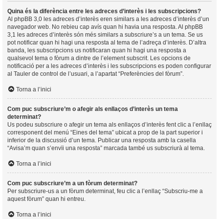
Quina és la diferència entre les adreces d’interès i les subscripcions?
Al phpBB 3,0 les adreces d’interès eren similars a les adreces d’interès d’un
navegador web. No rebieu cap avís quan hi havia una resposta. Al phpBB
3,1 les adreces d’interès són més similars a subscriure’s a un tema. Se us
pot notificar quan hi hagi una resposta al tema de l’adreça d’interès. D’altra
banda, les subscripcions us notificaran quan hi hagi una resposta a
qualsevol tema o fòrum a dintre de l’element subscrit. Les opcions de
notificació per a les adreces d’interès i les subscripcions es poden configurar
al Tauler de control de l’usuari, a l’apartat “Preferències del fòrum”.
Torna a l’inici
Com puc subscriure’m o afegir als enllaços d’interès un tema
determinat?
Us podeu subscriure o afegir un tema als enllaços d’interès fent clic a l’enllaç
corresponent del menú “Eines del tema” ubicat a prop de la part superior i
inferior de la discussió d’un tema. Publicar una resposta amb la casella
“Avisa’m quan s’envïi una resposta” marcada també us subscriurà al tema.
Torna a l’inici
Com puc subscriure’m a un fòrum determinat?
Per subscriure-us a un fòrum determinat, feu clic a l’enllaç “Subscriu-me a
aquest fòrum” quan hi entreu.
Torna a l’inici