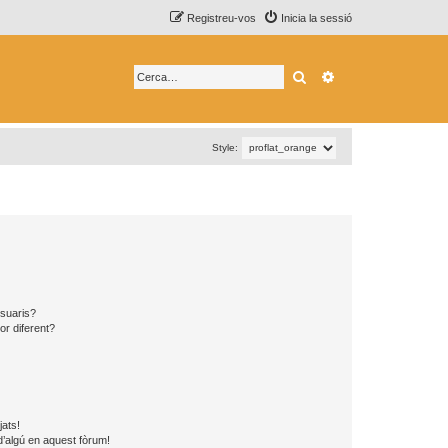
Registreu-vos
Inicia la sessió
Cerca
Cerca avançada
Style:
usuaris?
or diferent?
jats!
d’algú en aquest fòrum!