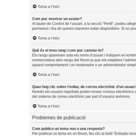
Torna a l’inici
Com puc mostrar un avatar?
Al tauler de Control de l’usuari, a la secció "Perfil", podeu afeg
permesos i tria de quines maneres estan disponibles. Si no pode
Torna a l’inici
Què és el meu rang i com puc canviar-lo?
Els rangs apareixen sota els noms d’usuari i indiquen el nomb
nomenclatura dels rangs del fòrum ja que els estableix l’admin
aquest comportament i un moderador o un administrador simpl
Torna a l’inici
Quan faig clic sobre l’enllaç de correu electrònic d’un usuar
Només els usuaris registrats poden enviar correus electrònics a a
del sistema de correu electrònic per part d’usuaris anònims.
Torna a l’inici
Problemes de publicació
Com publico un tema nou o una resposta?
Per publicar un tema en un fòrum, feu clic al botó "Entrada nov