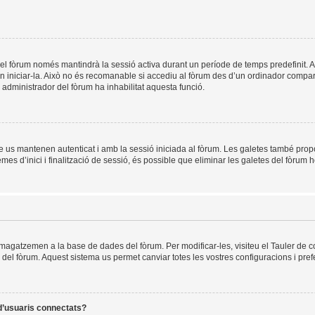
el fòrum només mantindrà la sessió activa durant un període de temps predefinit. Això 
n iniciar-la. Això no és recomanable si accediu al fòrum des d’un ordinador compart
un administrador del fòrum ha inhabilitat aquesta funció.
e us mantenen autenticat i amb la sessió iniciada al fòrum. Les galetes també prop
es d’inici i finalització de sessió, és possible que eliminar les galetes del fòrum h
mmagatzemen a la base de dades del fòrum. Per modificar-les, visiteu el Tauler de co
es del fòrum. Aquest sistema us permet canviar totes les vostres configuracions i pref
 d’usuaris connectats?