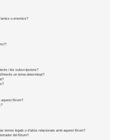
 d’amics o enemics?
?
anc!?
?
nterès i les subscripcions?
d’interès un tema determinat?
at?
ns?
en aquest fòrum?
s?
tar temes legals o d’abús relacionats amb aquest fòrum?
strador del fòrum?