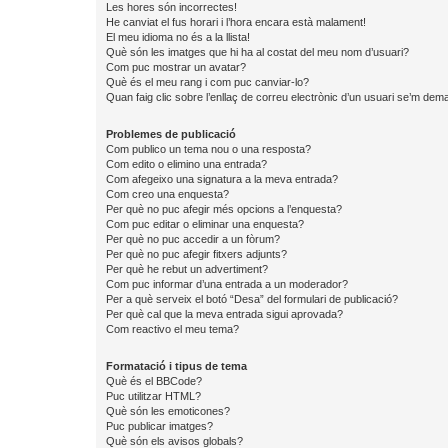
Les hores són incorrectes!
He canviat el fus horari i l’hora encara està malament!
El meu idioma no és a la llista!
Què són les imatges que hi ha al costat del meu nom d’usuari?
Com puc mostrar un avatar?
Què és el meu rang i com puc canviar-lo?
Quan faig clic sobre l’enllaç de correu electrònic d’un usuari se’m dema
Problemes de publicació
Com publico un tema nou o una resposta?
Com edito o elimino una entrada?
Com afegeixo una signatura a la meva entrada?
Com creo una enquesta?
Per què no puc afegir més opcions a l’enquesta?
Com puc editar o eliminar una enquesta?
Per què no puc accedir a un fòrum?
Per què no puc afegir fitxers adjunts?
Per què he rebut un advertiment?
Com puc informar d’una entrada a un moderador?
Per a què serveix el botó “Desa” del formulari de publicació?
Per què cal que la meva entrada sigui aprovada?
Com reactivo el meu tema?
Formatació i tipus de tema
Què és el BBCode?
Puc utilitzar HTML?
Què són les emoticones?
Puc publicar imatges?
Què són els avisos globals?