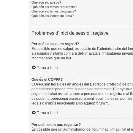
Què són els avisos?
Què són els temes recurrents?
Què són els temes bloquejats?
Què són les icones de tema?
Problemes d’inici de sessió i registre
Per què cal que em registri?
És possible que no calgui, és decisió de l’administrador del fòr
als usuaris visitants com ara definir avatars, missatgeria priva
recomanable que ho feu.
Torna a l’inici
Què és el COPPA?
COPPA són les sigles en anglès del Decret de protecció de privad
potencialment poden recollir dades de menors de 13 anys que ob
segur de si això us aplica com a persona que es registra o al 
us poden proporcionar assessorament legal i no és un punt de c
legals o d’abús relacionats amb aquest fòrum?”.
Torna a l’inici
Per què no em puc registrar?
És possible que un administrador del fòrum hagi inhabilitat el 