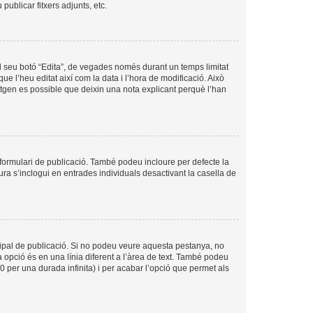
ublicar fitxers adjunts, etc.
l seu botó “Edita”, de vegades només durant un temps limitat
ue l’heu editat així com la data i l’hora de modificació. Això
sitgen es possible que deixin una nota explicant perquè l’han
formulari de publicació. També podeu incloure per defecte la
ura s’inclogui en entrades individuals desactivant la casella de
cipal de publicació. Si no podeu veure aquesta pestanya, no
 opció és en una línia diferent a l’àrea de text. També podeu
0 per una durada infinita) i per acabar l’opció que permet als