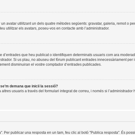
ir un avatar utilitzant un dels quatre mètodes següents: gravatar, galeria, remot o pe
u utilitzar els avatars, poseu-vos en contacte amb l’administrador.
re d’entrades que heu publicat o identifiquen determinats usuaris com ara moderad
istrador. Si us plau, no abuseu del fòrum publicant entrades innecessàriament per 
ement disminuiran el vostre comptador d’entrades publicades.
i se’m demana que iniciï la sessió?
ltres usuaris a través del formulari integrat de correu, i només si l’administrador h
a". Per publicar una resposta en un tam, feu clic al botó "Publica resposta". És pos