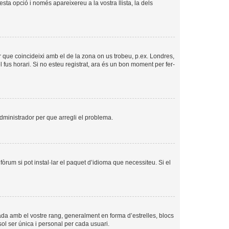
esta opció i només apareixereu a la vostra llista, la dels
per que coincideixi amb el de la zona on us trobeu, p.ex. Londres,
us horari. Si no esteu registrat, ara és un bon moment per fer-
’administrador per que arregli el problema.
òrum si pot instal·lar el paquet d’idioma que necessiteu. Si el
ada amb el vostre rang, generalment en forma d’estrelles, blocs
sol ser única i personal per cada usuari.