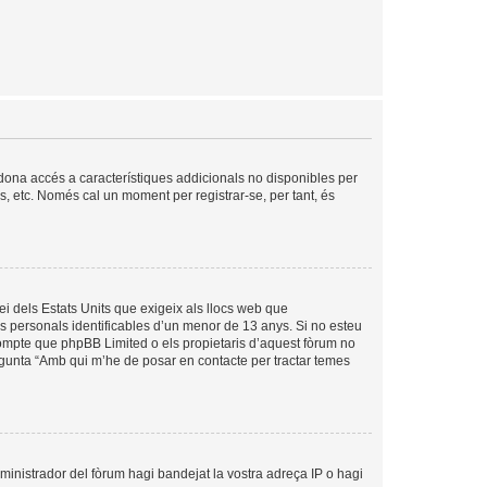
s dona accés a característiques addicionals no disponibles per
is, etc. Només cal un moment per registrar-se, per tant, és
ei dels Estats Units que exigeix als llocs web que
es personals identificables d’un menor de 13 anys. Si no esteu
compte que phpBB Limited o els propietaris d’aquest fòrum no
egunta “Amb qui m’he de posar en contacte per tractar temes
dministrador del fòrum hagi bandejat la vostra adreça IP o hagi