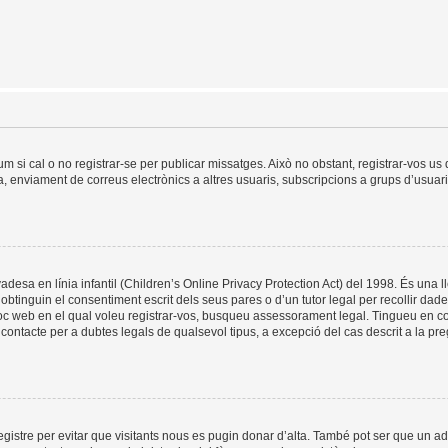
um si cal o no registrar-se per publicar missatges. Això no obstant, registrar-vos u
da, enviament de correus electrònics a altres usuaris, subscripcions a grups d’usuar
esa en línia infantil (Children’s Online Privacy Protection Act) del 1998. És una ll
tinguin el consentiment escrit dels seus pares o d’un tutor legal per recollir dad
lloc web en el qual voleu registrar-vos, busqueu assessorament legal. Tingueu en 
ontacte per a dubtes legals de qualsevol tipus, a excepció del cas descrit a la pr
registre per evitar que visitants nous es pugin donar d’alta. També pot ser que un a