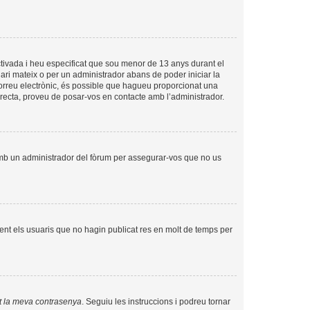
tivada i heu especificat que sou menor de 13 anys durant el
uari mateix o per un administrador abans de poder iniciar la
 correu electrònic, és possible que hagueu proporcionat una
orrecta, proveu de posar-vos en contacte amb l’administrador.
amb un administrador del fòrum per assegurar-vos que no us
nt els usuaris que no hagin publicat res en molt de temps per
t la meva contrasenya
. Seguiu les instruccions i podreu tornar