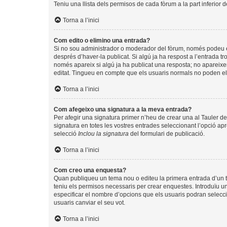
Teniu una llista dels permisos de cada fòrum a la part inferior 
Torna a l’inici
Com edito o elimino una entrada?
Si no sou administrador o moderador del fòrum, només podeu edi
després d’haver-la publicat. Si algú ja ha respost a l’entrada tr
només apareix si algú ja ha publicat una resposta; no apareixer
editat. Tingueu en compte que els usuaris normals no poden eli
Torna a l’inici
Com afegeixo una signatura a la meva entrada?
Per afegir una signatura primer n’heu de crear una al Tauler de
signatura en totes les vostres entrades seleccionant l’opció apr
selecció
Inclou la signatura
del formulari de publicació.
Torna a l’inici
Com creo una enquesta?
Quan publiqueu un tema nou o editeu la primera entrada d’un te
teniu els permisos necessaris per crear enquestes. Introduïu u
especificar el nombre d’opcions que els usuaris podran seleccio
usuaris canviar el seu vot.
Torna a l’inici