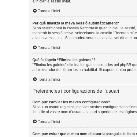
a iniciar la sessió aviat.
Torna a l’inici
Per què finalitza la meva sessió automàticament?
Si no seleccioneu la casella
Recorda’m
quan inicieu la sessió, 
mantenir la sessió activa, seleccioneu la casella “Recorda’m” e
a la universitat, etc. Si no podeu veure la casella, vol dir que 
Torna a l’inici
Què fa l’opció “Elimina les galetes”?
“Elimina les galetes” elimina les galetes creades pel phpBB qu
administrador del fòrum les ha habilitat. Si experimenteu problem
Torna a l’inici
Preferències i configuracions de l’usuari
Com puc canviar les meves configuracions?
Si sou un usuari registrat, totes les vostres configuracions s’e
fent clic al vostre nom d’usuari a la part superior de les pàgin
Torna a l’inici
Com puc evitar que el meu nom d’usuari aparegui a la llista