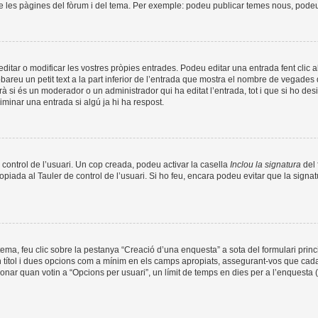
de les pàgines del fòrum i del tema. Per exemple: podeu publicar temes nous, podeu p
tar o modificar les vostres pròpies entrades. Podeu editar una entrada fent clic a
obareu un petit text a la part inferior de l’entrada que mostra el nombre de vegades q
à si és un moderador o un administrador qui ha editat l’entrada, tot i que si ho de
minar una entrada si algú ja hi ha respost.
 control de l’usuari. Un cop creada, podeu activar la casella
Inclou la signatura
del 
opiada al Tauler de control de l’usuari. Si ho feu, encara podeu evitar que la signat
ma, feu clic sobre la pestanya “Creació d’una enquesta” a sota del formulari prin
n títol i dues opcions com a mínim en els camps apropiats, assegurant-vos que cada
nar quan votin a “Opcions per usuari”, un límit de temps en dies per a l’enquesta (