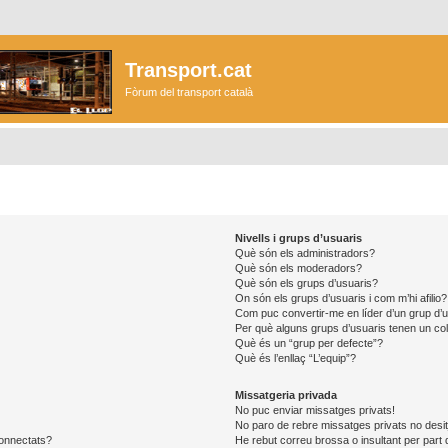
Transport.cat
Fòrum del transport català
Nivells i grups d’usuaris
Què són els administradors?
Què són els moderadors?
Què són els grups d’usuaris?
On són els grups d’usuaris i com m’hi afilio?
Com puc convertir-me en líder d’un grup d’
Per què alguns grups d’usuaris tenen un col
Què és un “grup per defecte”?
Què és l’enllaç “L’equip”?
Missatgeria privada
No puc enviar missatges privats!
No paro de rebre missatges privats no desit
connectats?
He rebut correu brossa o insultant per part 