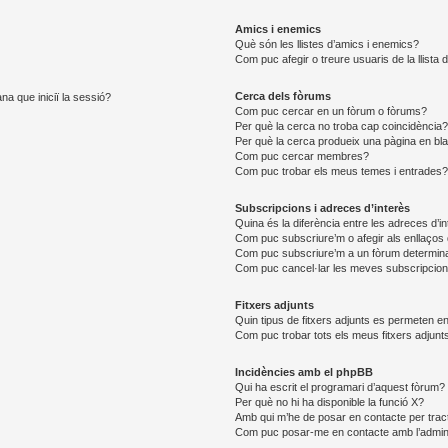
Amics i enemics
Què són les llistes d’amics i enemics?
Com puc afegir o treure usuaris de la llista
Cerca dels fòrums
na que iniciï la sessió?
Com puc cercar en un fòrum o fòrums?
Per què la cerca no troba cap coincidència
Per què la cerca produeix una pàgina en bl
Com puc cercar membres?
Com puc trobar els meus temes i entrades
Subscripcions i adreces d’interès
Quina és la diferència entre les adreces d’i
Com puc subscriure’m o afegir als enllaços 
Com puc subscriure’m a un fòrum determin
Com puc cancel·lar les meves subscripcio
Fitxers adjunts
Quin tipus de fitxers adjunts es permeten 
Com puc trobar tots els meus fitxers adjunt
Incidències amb el phpBB
Qui ha escrit el programari d’aquest fòrum?
Per què no hi ha disponible la funció X?
Amb qui m’he de posar en contacte per trac
Com puc posar-me en contacte amb l’admini