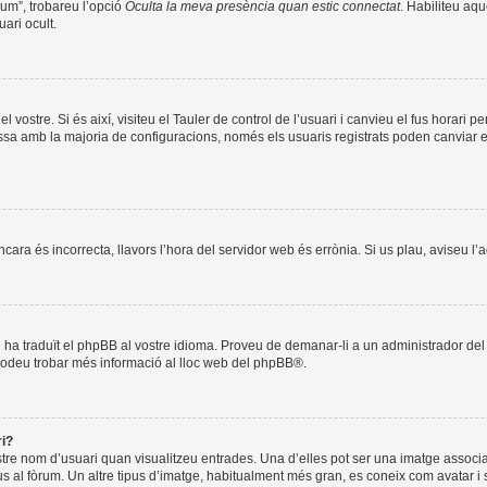
òrum”, trobareu l’opció
Oculta la meva presència quan estic connectat
. Habiliteu aqu
ari ocult.
l vostre. Si és així, visiteu el Tauler de control de l’usuari i canvieu el fus horari 
a amb la majoria de configuracions, només els usuaris registrats poden canviar el f
encara és incorrecta, llavors l’hora del servidor web és errònia. Si us plau, aviseu l
ú ha traduït el phpBB al vostre idioma. Proveu de demanar-li a un administrador del f
Podeu trobar més informació al lloc web del
phpBB
®.
ri?
stre nom d’usuari quan visualitzeu entrades. Una d’elles pot ser una imatge associ
us al fòrum. Un altre tipus d’imatge, habitualment més gran, es coneix com avatar i 