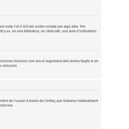
evita l’ús il·lícit del vostre compte per algú altre. Per
it p.ex. en una biblioteca, un cibercafè, una aula d’ordinadors
orcionen funcions com ara el seguiment dels temes llegits si un
o solucioni.
ntrol de l’usuari a través de l’enllaç que trobareu habitualment
erències.