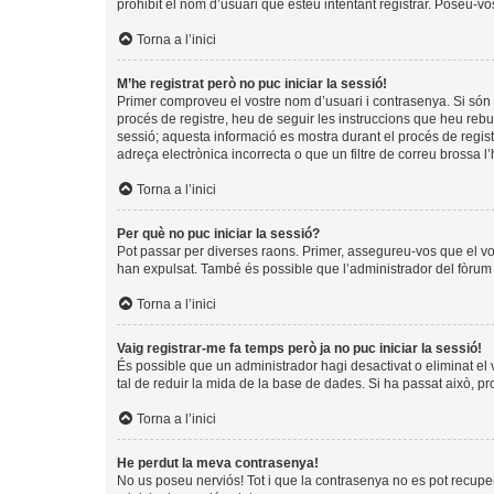
prohibit el nom d’usuari que esteu intentant registrar. Poseu-v
Torna a l’inici
M’he registrat però no puc iniciar la sessió!
Primer comproveu el vostre nom d’usuari i contrasenya. Si són 
procés de registre, heu de seguir les instruccions que heu rebu
sessió; aquesta informació es mostra durant el procés de regist
adreça electrònica incorrecta o que un filtre de correu brossa 
Torna a l’inici
Per què no puc iniciar la sessió?
Pot passar per diverses raons. Primer, assegureu-vos que el v
han expulsat. També és possible que l’administrador del fòrum t
Torna a l’inici
Vaig registrar-me fa temps però ja no puc iniciar la sessió!
És possible que un administrador hagi desactivat o eliminat e
tal de reduir la mida de la base de dades. Si ha passat això, p
Torna a l’inici
He perdut la meva contrasenya!
No us poseu nerviós! Tot i que la contrasenya no es pot recuperar