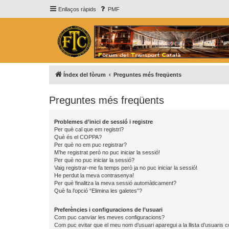
Enllaços ràpids
PMF
Índex del fòrum
Preguntes més freqüents
Preguntes més freqüents
Problemes d’inici de sessió i registre
Per què cal que em registri?
Què és el COPPA?
Per què no em puc registrar?
M’he registrat però no puc iniciar la sessió!
Per què no puc iniciar la sessió?
Vaig registrar-me fa temps però ja no puc iniciar la sessió!
He perdut la meva contrasenya!
Per què finalitza la meva sessió automàticament?
Què fa l’opció “Elimina les galetes”?
Preferències i configuracions de l’usuari
Com puc canviar les meves configuracions?
Com puc evitar que el meu nom d’usuari aparegui a la llista d’usuaris 