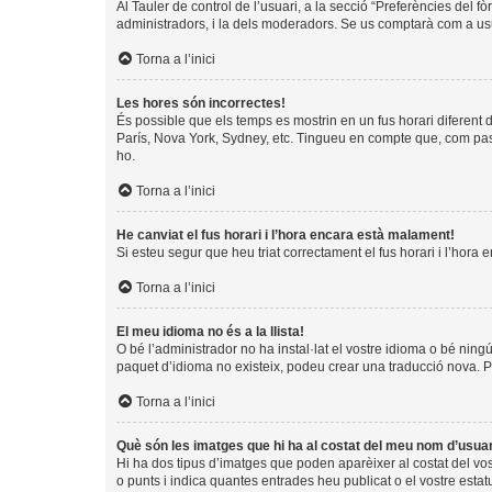
Al Tauler de control de l’usuari, a la secció “Preferències del f
administradors, i la dels moderadors. Se us comptarà com a usu
Torna a l’inici
Les hores són incorrectes!
És possible que els temps es mostrin en un fus horari diferent de
París, Nova York, Sydney, etc. Tingueu en compte que, com pass
ho.
Torna a l’inici
He canviat el fus horari i l’hora encara està malament!
Si esteu segur que heu triat correctament el fus horari i l’hora 
Torna a l’inici
El meu idioma no és a la llista!
O bé l’administrador no ha instal·lat el vostre idioma o bé ning
paquet d’idioma no existeix, podeu crear una traducció nova. 
Torna a l’inici
Què són les imatges que hi ha al costat del meu nom d’usua
Hi ha dos tipus d’imatges que poden aparèixer al costat del vo
o punts i indica quantes entrades heu publicat o el vostre estat