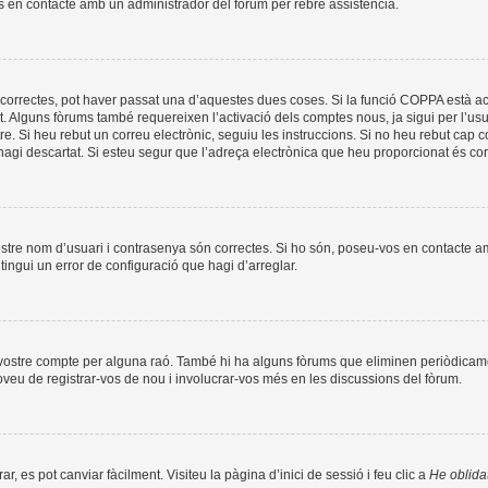
os en contacte amb un administrador del fòrum per rebre assistència.
correctes, pot haver passat una d’aquestes dues coses. Si la funció COPPA està ac
t. Alguns fòrums també requereixen l’activació dels comptes nous, ja sigui per l’us
re. Si heu rebut un correu electrònic, seguiu les instruccions. Si no heu rebut cap
l’hagi descartat. Si esteu segur que l’adreça electrònica que heu proporcionat és c
ostre nom d’usuari i contrasenya són correctes. Si ho són, poseu-vos en contacte 
ingui un error de configuració que hagi d’arreglar.
l vostre compte per alguna raó. També hi ha alguns fòrums que eliminen periòdicame
roveu de registrar-vos de nou i involucrar-vos més en les discussions del fòrum.
, es pot canviar fàcilment. Visiteu la pàgina d’inici de sessió i feu clic a
He oblida