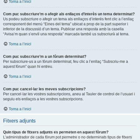
Torna a l’inici
Com puc subscriure’m o afegir als enllaços d’interès un tema determinat?
Us podeu subscriure o afegir un tema als enllaços d’interès fent clic a l’enllaç
corresponent del menú “Eines del tema” ubicat a prop de la part superior i
inferior de la discussió d’un tema. Publicar una resposta amb la casella
“Avisa’m quan s’envïi una resposta” marcada també us subscriurà al tema.
Torna a l’inici
Com puc subscriure’m a un fòrum determinat?
Per subscriure-us a un fòrum determinat, feu clic a l’enllaç “Subscriu-me a
aquest fòrum” quan hi entreu.
Torna a l’inici
Com puc cancel·lar les meves subscripcions?
Per cancel·lar les vostres subscripcions, aneu al Tauler de control de l’usuari i
seguiu els enllaços a les vostres subscripcions.
Torna a l’inici
Fitxers adjunts
Quin tipus de fitxers adjunts es permeten en aquest fòrum?
L’administrador de cada fòrum pot permetre o no determinats tipus de fitxers