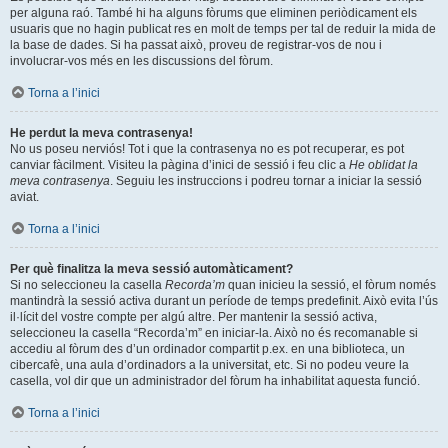
per alguna raó. També hi ha alguns fòrums que eliminen periòdicament els
usuaris que no hagin publicat res en molt de temps per tal de reduir la mida de
la base de dades. Si ha passat això, proveu de registrar-vos de nou i
involucrar-vos més en les discussions del fòrum.
Torna a l’inici
He perdut la meva contrasenya!
No us poseu nerviós! Tot i que la contrasenya no es pot recuperar, es pot
canviar fàcilment. Visiteu la pàgina d’inici de sessió i feu clic a
He oblidat la
meva contrasenya
. Seguiu les instruccions i podreu tornar a iniciar la sessió
aviat.
Torna a l’inici
Per què finalitza la meva sessió automàticament?
Si no seleccioneu la casella
Recorda’m
quan inicieu la sessió, el fòrum només
mantindrà la sessió activa durant un període de temps predefinit. Això evita l’ús
il·lícit del vostre compte per algú altre. Per mantenir la sessió activa,
seleccioneu la casella “Recorda’m” en iniciar-la. Això no és recomanable si
accediu al fòrum des d’un ordinador compartit p.ex. en una biblioteca, un
cibercafè, una aula d’ordinadors a la universitat, etc. Si no podeu veure la
casella, vol dir que un administrador del fòrum ha inhabilitat aquesta funció.
Torna a l’inici