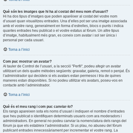
Què són les imatges que hi ha al costat del meu nom d’usuari?
Hi ha dos tipus d’imatges que poden aparèixer al costat del vostre nom
d’usuari quan visualitzeu entrades. Una d’elles pot ser una imatge associada
amb el vostre rang, generalment en forma d’estrelles, blocs o punts i indica
quantes entrades heu publicat o el vostre estatus al fòrum. Un altre tipus
d’imatge, habitualment més gran, es coneix com avatar i sol ser única i
personal per cada usuari.
Torna a l’inici
Com puc mostrar un avatar?
Al tauler de Control de l’usuari, a la secció "Perfil", podeu afegir un avatar
utilitzant un dels quatre mètodes següents: gravatar, galeria, remot o penjat. És
l’administrador qui decideix si els avatars estan permesos i tria de quines
maneres estan disponibles. Si no podeu utilitzar els avatars, poseu-vos en
contacte amb l’administrador.
Torna a l’inici
Què és el meu rang i com puc canviar-lo?
Els rangs apareixen sota els noms d’usuari i indiquen el nombre d’entrades
que heu publicat o identifiquen determinats usuaris com ara moderadors i
administradors. En general no podeu canviar la nomenclatura dels rangs del
fòrum ja que els estableix l’administrador. Si us plau, no abuseu del fòrum
publicant entrades innecessàriament per incrementar el vostre rang. La