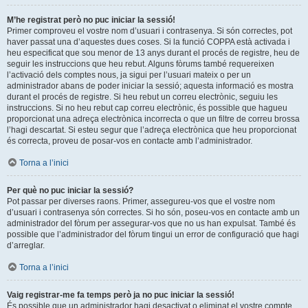
M’he registrat però no puc iniciar la sessió!
Primer comproveu el vostre nom d’usuari i contrasenya. Si són correctes, pot
haver passat una d’aquestes dues coses. Si la funció COPPA està activada i
heu especificat que sou menor de 13 anys durant el procés de registre, heu de
seguir les instruccions que heu rebut. Alguns fòrums també requereixen
l’activació dels comptes nous, ja sigui per l’usuari mateix o per un
administrador abans de poder iniciar la sessió; aquesta informació es mostra
durant el procés de registre. Si heu rebut un correu electrònic, seguiu les
instruccions. Si no heu rebut cap correu electrònic, és possible que hagueu
proporcionat una adreça electrònica incorrecta o que un filtre de correu brossa
l’hagi descartat. Si esteu segur que l’adreça electrònica que heu proporcionat
és correcta, proveu de posar-vos en contacte amb l’administrador.
Torna a l’inici
Per què no puc iniciar la sessió?
Pot passar per diverses raons. Primer, assegureu-vos que el vostre nom
d’usuari i contrasenya són correctes. Si ho són, poseu-vos en contacte amb un
administrador del fòrum per assegurar-vos que no us han expulsat. També és
possible que l’administrador del fòrum tingui un error de configuració que hagi
d’arreglar.
Torna a l’inici
Vaig registrar-me fa temps però ja no puc iniciar la sessió!
És possible que un administrador hagi desactivat o eliminat el vostre compte