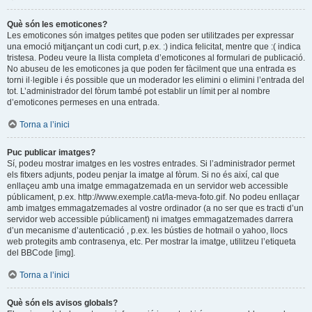
Què són les emoticones?
Les emoticones són imatges petites que poden ser utilitzades per expressar
una emoció mitjançant un codi curt, p.ex. :) indica felicitat, mentre que :( indica
tristesa. Podeu veure la llista completa d’emoticones al formulari de publicació.
No abuseu de les emoticones ja que poden fer fàcilment que una entrada es
torni il·legible i és possible que un moderador les elimini o elimini l’entrada del
tot. L’administrador del fòrum també pot establir un límit per al nombre
d’emoticones permeses en una entrada.
Torna a l’inici
Puc publicar imatges?
Sí, podeu mostrar imatges en les vostres entrades. Si l’administrador permet
els fitxers adjunts, podeu penjar la imatge al fòrum. Si no és així, cal que
enllaçeu amb una imatge emmagatzemada en un servidor web accessible
públicament, p.ex. http://www.exemple.cat/la-meva-foto.gif. No podeu enllaçar
amb imatges emmagatzemades al vostre ordinador (a no ser que es tracti d’un
servidor web accessible públicament) ni imatges emmagatzemades darrera
d’un mecanisme d’autenticació , p.ex. les bústies de hotmail o yahoo, llocs
web protegits amb contrasenya, etc. Per mostrar la imatge, utilitzeu l’etiqueta
del BBCode [img].
Torna a l’inici
Què són els avisos globals?