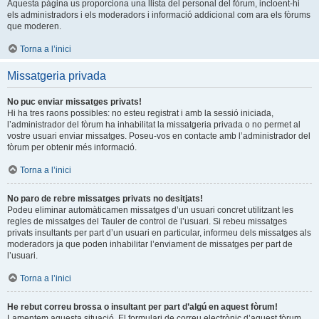
Aquesta pàgina us proporciona una llista del personal del fòrum, incloent-hi
els administradors i els moderadors i informació addicional com ara els fòrums
que moderen.
Torna a l’inici
Missatgeria privada
No puc enviar missatges privats!
Hi ha tres raons possibles: no esteu registrat i amb la sessió iniciada,
l’administrador del fòrum ha inhabilitat la missatgeria privada o no permet al
vostre usuari enviar missatges. Poseu-vos en contacte amb l’administrador del
fòrum per obtenir més informació.
Torna a l’inici
No paro de rebre missatges privats no desitjats!
Podeu eliminar automàticamen missatges d’un usuari concret utilitzant les
regles de missatges del Tauler de control de l’usuari. Si rebeu missatges
privats insultants per part d’un usuari en particular, informeu dels missatges als
moderadors ja que poden inhabilitar l’enviament de missatges per part de
l’usuari.
Torna a l’inici
He rebut correu brossa o insultant per part d’algú en aquest fòrum!
Lamentem aquesta situació. El formulari de correu electrònic d’aquest fòrum