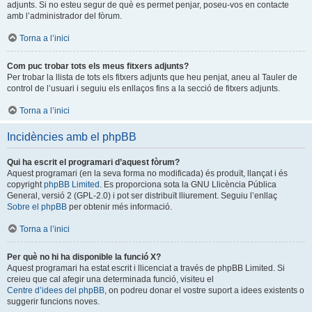
adjunts. Si no esteu segur de què es permet penjar, poseu-vos en contacte
amb l’administrador del fòrum.
Torna a l’inici
Com puc trobar tots els meus fitxers adjunts?
Per trobar la llista de tots els fitxers adjunts que heu penjat, aneu al Tauler de
control de l’usuari i seguiu els enllaços fins a la secció de fitxers adjunts.
Torna a l’inici
Incidències amb el phpBB
Qui ha escrit el programari d’aquest fòrum?
Aquest programari (en la seva forma no modificada) és produït, llançat i és
copyright
phpBB Limited
. Es proporciona sota la GNU Llicència Pública
General, versió 2 (GPL-2.0) i pot ser distribuït lliurement. Seguiu l’enllaç
Sobre el phpBB
per obtenir més informació.
Torna a l’inici
Per què no hi ha disponible la funció X?
Aquest programari ha estat escrit i llicenciat a través de phpBB Limited. Si
creieu que cal afegir una determinada funció, visiteu el
Centre d’idees del phpBB
, on podreu donar el vostre suport a idees existents o
suggerir funcions noves.