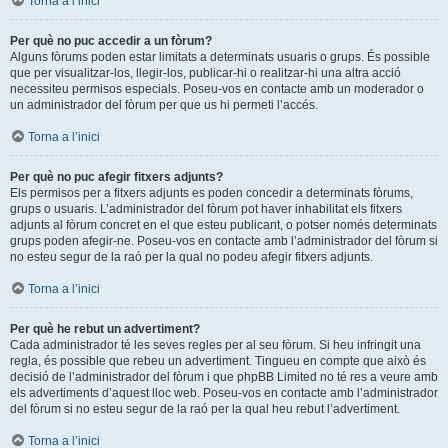
Torna a l’inici
Per què no puc accedir a un fòrum?
Alguns fòrums poden estar limitats a determinats usuaris o grups. És possible
que per visualitzar-los, llegir-los, publicar-hi o realitzar-hi una altra acció
necessiteu permisos especials. Poseu-vos en contacte amb un moderador o
un administrador del fòrum per que us hi permeti l’accés.
Torna a l’inici
Per què no puc afegir fitxers adjunts?
Els permisos per a fitxers adjunts es poden concedir a determinats fòrums,
grups o usuaris. L’administrador del fòrum pot haver inhabilitat els fitxers
adjunts al fòrum concret en el que esteu publicant, o potser només determinats
grups poden afegir-ne. Poseu-vos en contacte amb l’administrador del fòrum si
no esteu segur de la raó per la qual no podeu afegir fitxers adjunts.
Torna a l’inici
Per què he rebut un advertiment?
Cada administrador té les seves regles per al seu fòrum. Si heu infringit una
regla, és possible que rebeu un advertiment. Tingueu en compte que això és
decisió de l’administrador del fòrum i que phpBB Limited no té res a veure amb
els advertiments d’aquest lloc web. Poseu-vos en contacte amb l’administrador
del fòrum si no esteu segur de la raó per la qual heu rebut l’advertiment.
Torna a l’inici