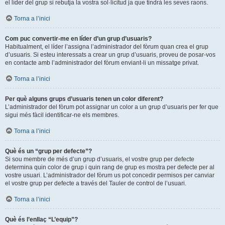
el líder del grup si rebutja la vostra sol·licitud ja que tindrà les seves raons.
Torna a l’inici
Com puc convertir-me en líder d’un grup d’usuaris?
Habitualment, el líder l’assigna l’administrador del fòrum quan crea el grup
d’usuaris. Si esteu interessats a crear un grup d’usuaris, proveu de posar-vos
en contacte amb l’administrador del fòrum enviant-li un missatge privat.
Torna a l’inici
Per què alguns grups d’usuaris tenen un color diferent?
L’administrador del fòrum pot assignar un color a un grup d’usuaris per fer que
sigui més fàcil identificar-ne els membres.
Torna a l’inici
Què és un “grup per defecte”?
Si sou membre de més d’un grup d’usuaris, el vostre grup per defecte
determina quin color de grup i quin rang de grup es mostra per defecte per al
vostre usuari. L’administrador del fòrum us pot concedir permisos per canviar
el vostre grup per defecte a través del Tauler de control de l’usuari.
Torna a l’inici
Què és l’enllaç “L’equip”?