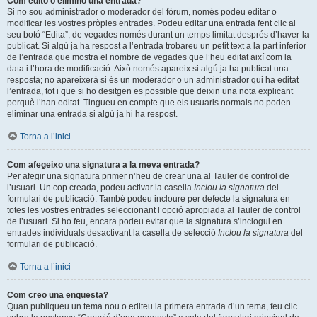
Com edito o elimino una entrada?
Si no sou administrador o moderador del fòrum, només podeu editar o
modificar les vostres pròpies entrades. Podeu editar una entrada fent clic al
seu botó “Edita”, de vegades només durant un temps limitat després d’haver-la
publicat. Si algú ja ha respost a l’entrada trobareu un petit text a la part inferior
de l’entrada que mostra el nombre de vegades que l’heu editat així com la
data i l’hora de modificació. Això només apareix si algú ja ha publicat una
resposta; no apareixerà si és un moderador o un administrador qui ha editat
l’entrada, tot i que si ho desitgen es possible que deixin una nota explicant
perquè l’han editat. Tingueu en compte que els usuaris normals no poden
eliminar una entrada si algú ja hi ha respost.
Torna a l’inici
Com afegeixo una signatura a la meva entrada?
Per afegir una signatura primer n’heu de crear una al Tauler de control de
l’usuari. Un cop creada, podeu activar la casella
Inclou la signatura
del
formulari de publicació. També podeu incloure per defecte la signatura en
totes les vostres entrades seleccionant l’opció apropiada al Tauler de control
de l’usuari. Si ho feu, encara podeu evitar que la signatura s’inclogui en
entrades individuals desactivant la casella de selecció
Inclou la signatura
del
formulari de publicació.
Torna a l’inici
Com creo una enquesta?
Quan publiqueu un tema nou o editeu la primera entrada d’un tema, feu clic