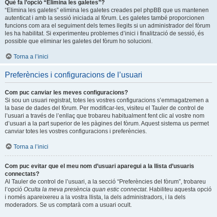
Què fa l’opció “Elimina les galetes”?
“Elimina les galetes” elimina les galetes creades pel phpBB que us mantenen
autenticat i amb la sessió iniciada al fòrum. Les galetes també proporcionen
funcions com ara el seguiment dels temes llegits si un administrador del fòrum
les ha habilitat. Si experimenteu problemes d’inici i finalització de sessió, és
possible que eliminar les galetes del fòrum ho solucioni.
Torna a l’inici
Preferències i configuracions de l’usuari
Com puc canviar les meves configuracions?
Si sou un usuari registrat, totes les vostres configuracions s’emmagatzemen a
la base de dades del fòrum. Per modificar-les, visiteu el Tauler de control de
l’usuari a través de l’enllaç que trobareu habitualment fent clic al vostre nom
d’usuari a la part superior de les pàgines del fòrum. Aquest sistema us permet
canviar totes les vostres configuracions i preferències.
Torna a l’inici
Com puc evitar que el meu nom d’usuari aparegui a la llista d’usuaris
connectats?
Al Tauler de control de l’usuari, a la secció “Preferències del fòrum”, trobareu
l’opció
Oculta la meva presència quan estic connectat
. Habiliteu aquesta opció
i només apareixereu a la vostra llista, la dels administradors, i la dels
moderadors. Se us comptarà com a usuari ocult.