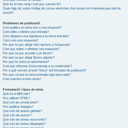
Què és el meu rang i com puc canviar-lo?
Quan faig clic sobre l’enllaç de correu electrònic d’un usuari se’m demana que iniciï la
sessió?
Problemes de publicació
Com publico un tema nou o una resposta?
Com edito o elimino una entrada?
Com afegeixo una signatura a la meva entrada?
Com creo una enquesta?
Per què no puc afegir més opcions a l’enquesta?
Com puc editar o eliminar una enquesta?
Per què no puc accedir a un fòrum?
Per què no puc afegir fitxers adjunts?
Per què he rebut un advertiment?
Com puc informar d’una entrada a un moderador?
Per a què serveix el botó “Desa” del formulari de publicació?
Per què cal que la meva entrada sigui aprovada?
Com reactivo el meu tema?
Formatació i tipus de tema
Què és el BBCode?
Puc utilitzar HTML?
Què són les emoticones?
Puc publicar imatges?
Què són els avisos globals?
Què són els avisos?
Què són els temes recurrents?
Què són els temes bloquejats?
Què són les icones de tema?