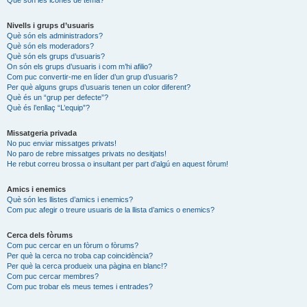
Nivells i grups d’usuaris
Què són els administradors?
Què són els moderadors?
Què són els grups d’usuaris?
On són els grups d’usuaris i com m’hi afilio?
Com puc convertir-me en líder d’un grup d’usuaris?
Per què alguns grups d’usuaris tenen un color diferent?
Què és un “grup per defecte”?
Què és l’enllaç “L’equip”?
Missatgeria privada
No puc enviar missatges privats!
No paro de rebre missatges privats no desitjats!
He rebut correu brossa o insultant per part d’algú en aquest fòrum!
Amics i enemics
Què són les llistes d’amics i enemics?
Com puc afegir o treure usuaris de la llista d’amics o enemics?
Cerca dels fòrums
Com puc cercar en un fòrum o fòrums?
Per què la cerca no troba cap coincidència?
Per què la cerca produeix una pàgina en blanc!?
Com puc cercar membres?
Com puc trobar els meus temes i entrades?