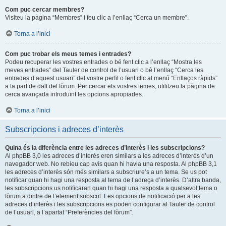
Com puc cercar membres?
Visiteu la pàgina “Membres” i feu clic a l’enllaç “Cerca un membre”.
Torna a l’inici
Com puc trobar els meus temes i entrades?
Podeu recuperar les vostres entrades o bé fent clic a l’enllaç “Mostra les
meves entrades” del Tauler de control de l’usuari o bé l’enllaç “Cerca les
entrades d’aquest usuari” del vostre perfil o fent clic al menú “Enllaços ràpids”
a la part de dalt del fòrum. Per cercar els vostres temes, utilitzeu la pàgina de
cerca avançada introduïnt les opcions apropiades.
Torna a l’inici
Subscripcions i adreces d’interès
Quina és la diferència entre les adreces d’interès i les subscripcions?
Al phpBB 3,0 les adreces d’interès eren similars a les adreces d’interès d’un
navegador web. No rebieu cap avís quan hi havia una resposta. Al phpBB 3,1
les adreces d’interès són més similars a subscriure’s a un tema. Se us pot
notificar quan hi hagi una resposta al tema de l’adreça d’interès. D’altra banda,
les subscripcions us notificaran quan hi hagi una resposta a qualsevol tema o
fòrum a dintre de l’element subscrit. Les opcions de notificació per a les
adreces d’interès i les subscripcions es poden configurar al Tauler de control
de l’usuari, a l’apartat “Preferències del fòrum”.