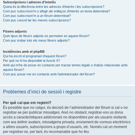
Subscripcions i adreces d’interès
Quina és la diferència entre les adreces d’interès i les subscripcions?
Com puc subscriure’m o afegir als enllaços d’interès un tema determinat?
Com puc subscriure’m a un fòrum determinat?
Com puc cancel·lar les meves subscripcions?
Fitxers adjunts
Quin tipus de fitxers adjunts es permeten en aquest fòrum?
Com puc trobar tots els meus fitxers adjunts?
Incidències amb el phpBB
Qui ha escrit el programari d’aquest fòrum?
Per què no hi ha disponible la funció X?
Amb qui m’he de posar en contacte per tractar temes legals o d’abús relacionats amb
aquest fòrum?
Com puc posar-me en contacte amb l’administrador del fòrum?
Problemes d’inici de sessió i registre
Per què cal que em registri?
És possible que no calgui, és decisió de l’administrador del fòrum si cal o no
registrar-se per publicar missatges. Això no obstant, registrar-vos us dona
accés a característiques addicionals no disponibles per als usuaris visitants
com ara definir avatars, missatgeria privada, enviament de correus electrònics
a altres usuaris, subscripcions a grups d’usuaris, etc. Només cal un moment
per registrar-se, per tant, és recomanable que ho feu.