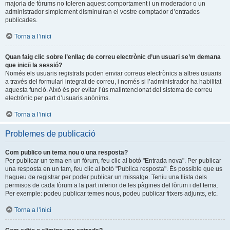
majoria de fòrums no toleren aquest comportament i un moderador o un
administrador simplement disminuiran el vostre comptador d’entrades
publicades.
Torna a l’inici
Quan faig clic sobre l’enllaç de correu electrònic d’un usuari se’m demana
que iniciï la sessió?
Només els usuaris registrats poden enviar correus electrònics a altres usuaris
a través del formulari integrat de correu, i només si l’administrador ha habilitat
aquesta funció. Això és per evitar l’ús malintencionat del sistema de correu
electrònic per part d’usuaris anònims.
Torna a l’inici
Problemes de publicació
Com publico un tema nou o una resposta?
Per publicar un tema en un fòrum, feu clic al botó "Entrada nova". Per publicar
una resposta en un tam, feu clic al botó "Publica resposta". És possible que us
hagueu de registrar per poder publicar un missatge. Teniu una llista dels
permisos de cada fòrum a la part inferior de les pàgines del fòrum i del tema.
Per exemple: podeu publicar temes nous, podeu publicar fitxers adjunts, etc.
Torna a l’inici