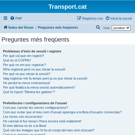
Transport.cat
PMF
Registreu-vos
Inicia la sessió
C
Índex del fòrum
Preguntes més freqüents
Style:
e
Preguntes més freqüents
r
c
Problemes d’inici de sessió i registre
Per què cal que em registri?
a
Què és el COPPA?
Per què no em puc registrar?
M’he registrat però no puc iniciar la sessió!
Per què no puc iniciar la sessió?
Vaig registrar-me fa temps però ja no puc iniciar la sessió!
He perdut la meva contrasenya!
Per què finalitza la meva sessió automàticament?
Què fa l’opció “Elimina les galetes”?
Preferències i configuracions de l’usuari
Com puc canviar les meves configuracions?
Com puc evitar que el meu nom d’usuari aparegui a la llista d’usuaris connectats?
Les hores són incorrectes!
He canviat el fus horari i l’hora encara està malament!
El meu idioma no és a la llista!
Què són les imatges que hi ha al costat del meu nom d’usuari?
Com puc mostrar un avatar?