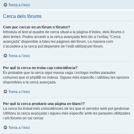
Torna a l’inici
Cerca dels fòrums
Com puc cercar en un fòrum o fòrums?
Introduïu el text al quadre de cerca situat a la pàgina d’índex, dels fòrums o
dels temes. Podeu accedir a la cerca avançada fent clic a l’enllaç “Cerca
avançada” disponible a totes les pàgines del fòrum. La manera com
s’accedeix a la cerca pot dependre de l’estil utilitzat pel fòrum.
Torna a l’inici
Per què la cerca no troba cap coincidència?
És probable que la cerca sigui massa vaga i inclogui moltes paraules
comunes que el phpBB no indexa. Sigueu més específic i utilitzeu les opcions
disponibles a la cerca avançada.
Torna a l’inici
Per què la cerca produeix una pàgina en blanc!?
La cerca ha trobat més coincidències de les que el servidor web pot gestionar.
Utilitzeu la cerca avançada i sigueu més especific amb les paraules utilitzades
i els fòrums on cal cercar.
Torna a l’inici