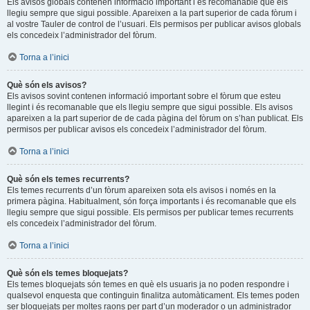
Els avisos globals contenen informació important i és recomanable que els
llegiu sempre que sigui possible. Apareixen a la part superior de cada fòrum i
al vostre Tauler de control de l’usuari. Els permisos per publicar avisos globals
els concedeix l’administrador del fòrum.
Torna a l’inici
Què són els avisos?
Els avisos sovint contenen informació important sobre el fòrum que esteu
llegint i és recomanable que els llegiu sempre que sigui possible. Els avisos
apareixen a la part superior de de cada pàgina del fòrum on s’han publicat. Els
permisos per publicar avisos els concedeix l’administrador del fòrum.
Torna a l’inici
Què són els temes recurrents?
Els temes recurrents d’un fòrum apareixen sota els avisos i només en la
primera pàgina. Habitualment, són força importants i és recomanable que els
llegiu sempre que sigui possible. Els permisos per publicar temes recurrents
els concedeix l’administrador del fòrum.
Torna a l’inici
Què són els temes bloquejats?
Els temes bloquejats són temes en què els usuaris ja no poden respondre i
qualsevol enquesta que continguin finalitza automàticament. Els temes poden
ser bloquejats per moltes raons per part d’un moderador o un administrador