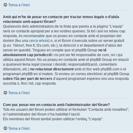
Torna a l’inici
Amb qui m’he de posar en contacte per tractar temes legals o d’abús
relacionats amb aquest fòrum?
Qualsevols dels administradors de la llista que pareix a la pàgina “L’equip”
serà un contacte apropiat per a les vostres queixes. Si tot i així no rebeu cap
resposta, és recomanable que us poseu en contacte amb el propietari del
domini (feu una
cerca whois
) o, si el fòrum s’executa sobre un servei gratuït
(p.ex. Yahoo!, free.fr, f2s.com, etc.), la direcció o el departament d’abús del
servei en questió. Tingueu en compte que el phpBB Group
no té
absolutament cap jurisdicció
i no pot ser fet responsable de com, on i qui
utilitza aquest fòrum. No us poseu en contacte amb el phpBB Group en relació
a qualsevol tema legal (cessar i desistir, responsabilització, comentaris
difamatoris, etc.)
no relacionat directament
amb el lloc web phpBB.com o el
programari phpBB en sí mateix. Si envieu un correu electrònic al phpBB Group
sobre l’ús per part de tercers
d’aquest programari espereu-vos una resposta
succinta o, fins i tot, cap resposta.
Torna a l’inici
Com puc posar-me en contacte amb l’administrador del fòrum?
Tots els usuaris del fòrum poden utilitzar el formulari “Contacta amb nosaltres”,
si l’administrador del fòrum n’ha habilitat l’opció.
Els membres del fòrum també poden utilitzar l’enllaç “L’equip”.
Torna a l’inici