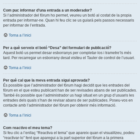
Com puc informar d’una entrada a un moderador?
Si l’administrador del fòrum ho permet, veureu un botó al costat de la propia
entrada per informar-ne. Quan hi feu clic se us guiarà pels passos necessaris
per informar de l’entrada.
Torna a l’inici
Per a què serveix el botó “Desa” del formulari de publicació?
Aquest botó us permet desar esborranys per completar-los i trametre’ls més
tard. Per recarregar un esborrany desat visiteu el Tauler de control de l’usuari.
Torna a l’inici
Per què cal que la meva entrada sigui aprovada?
És possible que l’administrador del fòrum hagi decidit que les entrades del
fòrum en el que esteu publicant han de ser revisades abans de ser publicades.
També és possible que l’administrador us hagi situat en un grup d’usuaris les
entrades dels quals s’han de revisar abans de ser publicades. Poseu-vos en
contacte amb l’administrador del fòrum per obtenir més informació.
Torna a l’inici
Com reactivo el meu tema?
Si feu clic a l’enllaç “Reactiva el tema” que apareix quan el visualitzeu, podeu
“reactivar-lo” fent que aparegui a la part superior del fòrum a la primera