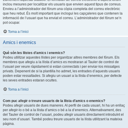
inclou mesures per localitzar els usuaris que envien aquest tipus de correus.
Envieu a l’administrador del fòrum una còpia completa del correu electrònic
que heu rebut. És molt important que inclogui les capçaleres que contenen la
informació de l’usuari que ha enviat el correu. L’administrador del fòrum se’n
pot ocupar.
Torna a l’inici
Amics i enemics
Què són les llistes d’amics i enemics?
Podeu utilitzar aquestes llistes per organitzar altres membres del fòrum. Els
membres que afegiu a la llista d’amics es mostraran al Tauler de control de
l’usuari per veure ràpidament si estan connectats i per enviar-los missatges
privats. Depenent de si la plantilla ho admet, les entrades d’aquests usuaris
poden estar ressaltades. Si afegiu un usuari a la llista d’enemics, per defecte
les seves entrades estaran ocultes.
Torna a l’inici
Com puc afegir o treure usuaris de la llista d’amics o enemics?
Podeu afegir usuaris de dues maneres. Al perfil de cada usuari, hi ha un enllaç
per afegir-lo o bé a la llista d’amics o bé a la d’enemics. Alternativament, des
del Tauler de control de l’usuari, podeu afegir usuaris directament introduïnt el
seu nom d’usuari. També podeu treure usuaris de la llista utilitzant la mateixa
pàgina.