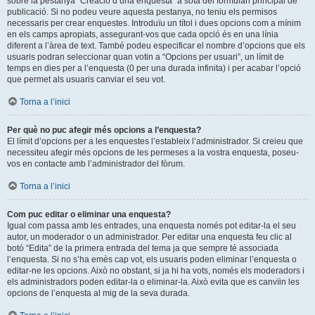
sobre la pestanya “Creació d’una enquesta” a sota del formulari principal de
publicació. Si no podeu veure aquesta pestanya, no teniu els permisos
necessaris per crear enquestes. Introduïu un títol i dues opcions com a mínim
en els camps apropiats, assegurant-vos que cada opció és en una línia
diferent a l’àrea de text. També podeu especificar el nombre d’opcions que els
usuaris podran seleccionar quan votin a “Opcions per usuari”, un límit de
temps en dies per a l’enquesta (0 per una durada infinita) i per acabar l’opció
que permet als usuaris canviar el seu vot.
Torna a l’inici
Per què no puc afegir més opcions a l’enquesta?
El límit d’opcions per a les enquestes l’estableix l’administrador. Si creieu que
necessiteu afegir més opcions de les permeses a la vostra enquesta, poseu-
vos en contacte amb l’administrador del fòrum.
Torna a l’inici
Com puc editar o eliminar una enquesta?
Igual com passa amb les entrades, una enquesta només pot editar-la el seu
autor, un moderador o un administrador. Per editar una enquesta feu clic al
botó “Edita” de la primera entrada del tema ja que sempre té associada
l’enquesta. Si no s’ha emès cap vot, els usuaris poden eliminar l’enquesta o
editar-ne les opcions. Això no obstant, si ja hi ha vots, només els moderadors i
els administradors poden editar-la o eliminar-la. Això evita que es canvïin les
opcions de l’enquesta al mig de la seva durada.