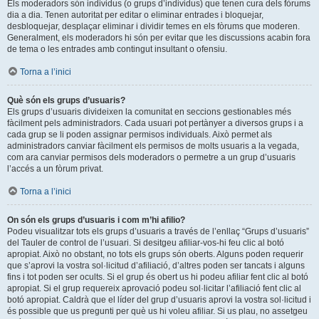
Els moderadors són individus (o grups d’individus) que tenen cura dels fòrums
dia a dia. Tenen autoritat per editar o eliminar entrades i bloquejar,
desbloquejar, desplaçar eliminar i dividir temes en els fòrums que moderen.
Generalment, els moderadors hi són per evitar que les discussions acabin fora
de tema o les entrades amb contingut insultant o ofensiu.
Torna a l’inici
Què són els grups d’usuaris?
Els grups d’usuaris divideixen la comunitat en seccions gestionables més
fàcilment pels administradors. Cada usuari pot pertànyer a diversos grups i a
cada grup se li poden assignar permisos individuals. Això permet als
administradors canviar fàcilment els permisos de molts usuaris a la vegada,
com ara canviar permisos dels moderadors o permetre a un grup d’usuaris
l’accés a un fòrum privat.
Torna a l’inici
On són els grups d’usuaris i com m’hi afilio?
Podeu visualitzar tots els grups d’usuaris a través de l’enllaç “Grups d’usuaris”
del Tauler de control de l’usuari. Si desitgeu afiliar-vos-hi feu clic al botó
apropiat. Això no obstant, no tots els grups són oberts. Alguns poden requerir
que s’aprovi la vostra sol·licitud d’afiliació, d’altres poden ser tancats i alguns
fins i tot poden ser ocults. Si el grup és obert us hi podeu afiliar fent clic al botó
apropiat. Si el grup requereix aprovació podeu sol·licitar l’afiliació fent clic al
botó apropiat. Caldrà que el líder del grup d’usuaris aprovi la vostra sol·licitud i
és possible que us pregunti per què us hi voleu afiliar. Si us plau, no assetgeu