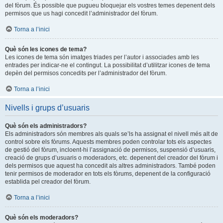
del fòrum. És possible que pugueu bloquejar els vostres temes depenent dels
permisos que us hagi concedit l’administrador del fòrum.
Torna a l’inici
Què són les icones de tema?
Les icones de tema són imatges triades per l’autor i associades amb les
entrades per indicar-ne el contingut. La possibilitat d’utilitzar icones de tema
depèn del permisos concedits per l’administrador del fòrum.
Torna a l’inici
Nivells i grups d’usuaris
Què són els administradors?
Els administradors són membres als quals se’ls ha assignat el nivell més alt de
control sobre els fòrums. Aquests membres poden controlar tots els aspectes
de gestió del fòrum, incloent-hi l’assignació de permisos, suspensió d’usuaris,
creació de grups d’usuaris o moderadors, etc. depenent del creador del fòrum i
dels permisos que aquest ha concedit als altres administradors. També poden
tenir permisos de moderador en tots els fòrums, depenent de la configuració
establida pel creador del fòrum.
Torna a l’inici
Què són els moderadors?