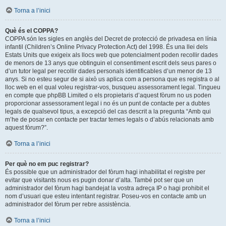
Torna a l’inici
Què és el COPPA?
COPPA són les sigles en anglès del Decret de protecció de privadesa en línia
infantil (Children’s Online Privacy Protection Act) del 1998. És una llei dels
Estats Units que exigeix als llocs web que potencialment poden recollir dades
de menors de 13 anys que obtinguin el consentiment escrit dels seus pares o
d’un tutor legal per recollir dades personals identificables d’un menor de 13
anys. Si no esteu segur de si això us aplica com a persona que es registra o al
lloc web en el qual voleu registrar-vos, busqueu assessorament legal. Tingueu
en compte que phpBB Limited o els propietaris d’aquest fòrum no us poden
proporcionar assessorament legal i no és un punt de contacte per a dubtes
legals de qualsevol tipus, a excepció del cas descrit a la pregunta “Amb qui
m’he de posar en contacte per tractar temes legals o d’abús relacionats amb
aquest fòrum?”.
Torna a l’inici
Per què no em puc registrar?
És possible que un administrador del fòrum hagi inhabilitat el registre per
evitar que visitants nous es pugin donar d’alta. També pot ser que un
administrador del fòrum hagi bandejat la vostra adreça IP o hagi prohibit el
nom d’usuari que esteu intentant registrar. Poseu-vos en contacte amb un
administrador del fòrum per rebre assistència.
Torna a l’inici