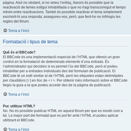
pàgina. Això no obstant, si no veieu l’enllaç, llavors és possible que la
reactivació de temes estigui inhabilitada o que no hagi transcorregut el temps
mínim entre reactivacions. També és possible reactivar el tema simplement
escrivint-hi una resposta; assegureu-vos, però, que fent-ho no infringiu les
regles del fòrum.
Torna a l’inici
Formatació i tipus de tema
Què és el BBCode?
El BBCode és una implementació especial de l’HTML que ofereix un gran
control en la formatació de determinats elements d’una entrada. És
l’administrador qui decideix si es permet l’ús del BBCode, però el podeu
inhabilitar per a entrades individuals des del formulari de publicació. El
BBCode té un estil similar al de l’HTML però les etiquetes estan delimitades
per claudàtors [ i ] en lloc de < i >. Per obtenir més informació sobre el BBCode
llegiu la guia a la que podeu accedir des de la pàgina de publicació.
Torna a l’inici
Puc utilitzar HTML?
No. No és possible publicar HTML en aquest fòrum per que es mostri com a
tal. La major part del formatat que es pot fer amb l’HTML el podeu aplicar
utilitzant el BBCode.
Torna a l’inici