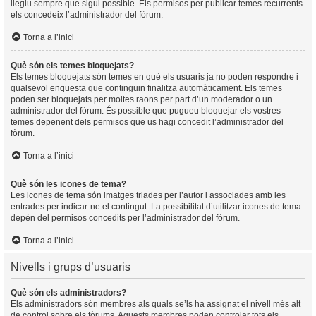
llegiu sempre que sigui possible. Els permisos per publicar temes recurrents
els concedeix l’administrador del fòrum.
Torna a l’inici
Què són els temes bloquejats?
Els temes bloquejats són temes en què els usuaris ja no poden respondre i
qualsevol enquesta que continguin finalitza automàticament. Els temes
poden ser bloquejats per moltes raons per part d’un moderador o un
administrador del fòrum. És possible que pugueu bloquejar els vostres
temes depenent dels permisos que us hagi concedit l’administrador del
fòrum.
Torna a l’inici
Què són les icones de tema?
Les icones de tema són imatges triades per l’autor i associades amb les
entrades per indicar-ne el contingut. La possibilitat d’utilitzar icones de tema
depèn del permisos concedits per l’administrador del fòrum.
Torna a l’inici
Nivells i grups d’usuaris
Què són els administradors?
Els administradors són membres als quals se’ls ha assignat el nivell més alt
de control sobre els fòrums. Aquests membres poden controlar tots els