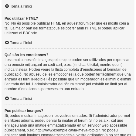
Torna a l’inici
Puc utilitzar HTML?
No. No és possible publicar HTML en aquest fòrum per que es mostri com a
tal. La major part del formatat que es pot fer amb l’HTML el podeu aplicar
utilitzant el BBCode.
Torna a l’inici
Què són les emoticones?
Les emoticones són imatges petites que poden ser utilitzades per expressar
una emoció mitjançant un codi curt, p.ex. :) indica felicitat, mentre que :(
indica tristesa. Podeu veure la llista completa d’emoticones al formulari de
publicació. No abuseu de les emoticones ja que poden fer fàcilment que una
entrada es torni il·legible i és possible que un moderador les elimini o elimini
l’entrada del tot. L’administrador del fòrum també pot establir un límit per al
nombre d’emoticones permeses en una entrada.
Torna a l’inici
Puc publicar imatges?
Sí, podeu mostrar imatges en les vostres entrades. Si l’administrador permet
els fitxers adjunts, podeu penjar la imatge al fòrum. Si no és així, cal que
enllaçeu amb una imatge emmagatzemada en un servidor web accessible
públicament, p.ex. http://www.exemple.cat/la-meva-foto.gif. No podeu
enllaçar amb imatges emmagatzemades al vostre ordinador (a no ser que es