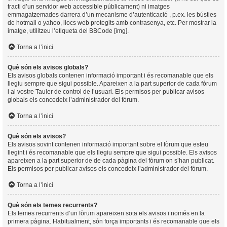
tracti d’un servidor web accessible públicament) ni imatges
emmagatzemades darrera d’un mecanisme d’autenticació , p.ex. les bústies
de hotmail o yahoo, llocs web protegits amb contrasenya, etc. Per mostrar la
imatge, utilitzeu l’etiqueta del BBCode [img].
Torna a l’inici
Què són els avisos globals?
Els avisos globals contenen informació important i és recomanable que els
llegiu sempre que sigui possible. Apareixen a la part superior de cada fòrum
i al vostre Tauler de control de l’usuari. Els permisos per publicar avisos
globals els concedeix l’administrador del fòrum.
Torna a l’inici
Què són els avisos?
Els avisos sovint contenen informació important sobre el fòrum que esteu
llegint i és recomanable que els llegiu sempre que sigui possible. Els avisos
apareixen a la part superior de de cada pàgina del fòrum on s’han publicat.
Els permisos per publicar avisos els concedeix l’administrador del fòrum.
Torna a l’inici
Què són els temes recurrents?
Els temes recurrents d’un fòrum apareixen sota els avisos i només en la
primera pàgina. Habitualment, són força importants i és recomanable que els