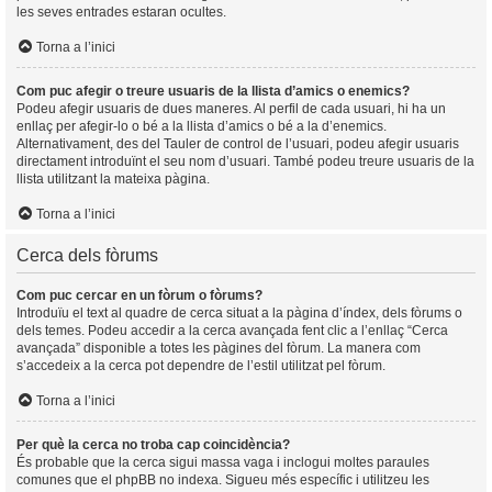
les seves entrades estaran ocultes.
Torna a l’inici
Com puc afegir o treure usuaris de la llista d’amics o enemics?
Podeu afegir usuaris de dues maneres. Al perfil de cada usuari, hi ha un
enllaç per afegir-lo o bé a la llista d’amics o bé a la d’enemics.
Alternativament, des del Tauler de control de l’usuari, podeu afegir usuaris
directament introduïnt el seu nom d’usuari. També podeu treure usuaris de la
llista utilitzant la mateixa pàgina.
Torna a l’inici
Cerca dels fòrums
Com puc cercar en un fòrum o fòrums?
Introduïu el text al quadre de cerca situat a la pàgina d’índex, dels fòrums o
dels temes. Podeu accedir a la cerca avançada fent clic a l’enllaç “Cerca
avançada” disponible a totes les pàgines del fòrum. La manera com
s’accedeix a la cerca pot dependre de l’estil utilitzat pel fòrum.
Torna a l’inici
Per què la cerca no troba cap coincidència?
És probable que la cerca sigui massa vaga i inclogui moltes paraules
comunes que el phpBB no indexa. Sigueu més específic i utilitzeu les