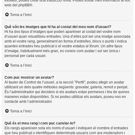
existeix, podeu crear una traducció nova. Podeu trobar més informació al lloc
web del
phpBB
®.
Torna a l’inici
Què són les imatges que hi ha al costat del meu nom d’usuari?
Hi ha dos tipus d’imatges que poden aparèixer al costat del vostre nom
d’usuari quan visualitzeu entrades. Una d’elles pot ser una imatge associada
amb el vostre rang, generalment en forma d’estrelles, blocs o punts i indica
quantes entrades heu publicat o el vostre estatus al fòrum. Un altre tipus
d’imatge, habitualment més gran, es coneix com avatar i sol ser única i
personal per cada usuari.
Torna a l’inici
Com puc mostrar un avatar?
Al tauler de Control de l’usuari, a la secció "Perfil", podeu afegir un avatar
utilitzant un dels quatre mètodes següents: gravatar, galeria, remot o penjat.
És l’administrador qui decideix si els avatars estan permesos i tria de quines
maneres estan disponibles. Si no podeu utilitzar els avatars, poseu-vos en
contacte amb l’administrador.
Torna a l’inici
Què és el meu rang i com puc canviar-lo?
Els rangs apareixen sota els noms d’usuari i indiquen el nombre d’entrades
que heu publicat o identifiquen determinats usuaris com ara moderadors i