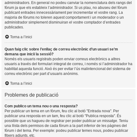
administradors. En general no podeu canviar la nomenclatura dels rangs del
fòrum ja que els estableix l’administrador. Si us plau, no abuseu del fòrum
publicant entrades innecessàriament per incrementar el vostre rang. La
majoria de fòrums no toleren aquest comportament i un moderador o un
administrador simplement disminuiran el vostre comptador d’entrades
publicades.
Torna a l’inici
Quan faig clic sobre l’enllaç de correu electrònic d’un usuari se’m
demana que iniciï la sessió?
Només els usuaris registrats poden enviar correus electrònics a altres
usuaris a través del formulari integrat de correu, i només si l’administrador ha
habilitat aquesta funció. Això és per evitar l’ús malintencionat del sistema de
correu electrònic per part d’usuaris anònims.
Torna a l’inici
Problemes de publicació
Com publico un tema nou o una resposta?
Per publicar un tema en un fòrum, feu clic al botó "Entrada nova". Per
publicar una resposta en un tam, feu clic al botó "Publica resposta". És
possible que us hagueu de registrar per poder publicar un missatge. Teniu
una llista dels permisos de cada fòrum a la part inferior de les pàgines del
fòrum i del tema. Per exemple: podeu publicar temes nous, podeu publicar
fitxers adjunts, etc.