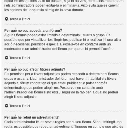
editar-ne les opcions. Això no obstant, si ja hi ha vots, només els moderadors
i els administradors poden editar-la o eliminar-la. Això evita que es canvïin
les opcions de l’enquesta al mig de la seva durada.
Torna a l’inici
Per què no puc accedir a un fòrum?
Alguns fòrums poden estar limitats a determinats usuaris o grups. És
possible que per visualitzar-los, llegir-los, publicar-hi o realitzar-hi una altra
acció necessiteu permisos especials. Poseu-vos en contacte amb un
moderador o un administrador del fòrum per que us hi permeti l’accés.
Torna a l’inici
Per què no puc afegir fitxers adjunts?
Els permisos per a fitxers adjunts es poden concedir a determinats fòrums,
grups o usuaris. L’administrador del fòrum pot haver inhabilitat els fitxers
adjunts al fòrum concret en el que esteu publicant, o potser només
determinats grups poden afegir-ne. Poseu-vos en contacte amb
l’administrador del fòrum si no esteu segur de la raó per la qual no podeu
afegir fitxers adjunts.
Torna a l’inici
Per què he rebut un advertiment?
Cada administrador té les seves regles per al seu fòrum. Si heu infringit una
regla, és possible que rebeu un advertiment. Tingueu en compte que això és