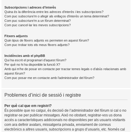
Subscripcions i adreces d’interès
Quina és la diferència entre les adreces d’interès i les subscripcions?
Com puc subscriure’m o afegir als enllaços d’interès un tema determinat?
Com puc subscriure’m a un fòrum determinat?
Com puc cancel·lar les meves subscripcions?
Fitxers adjunts
Quin tipus de fitxers adjunts es permeten en aquest fòrum?
Com puc trobar tots els meus fitxers adjunts?
Incidències amb el phpBB
Qui ha escrit el programari d’aquest fòrum?
Per què no hi ha disponible la funció X?
Amb qui m’he de posar en contacte per tractar temes legals o d’abús relacionats amb
aquest fòrum?
Com puc posar-me en contacte amb l’administrador del fòrum?
Problemes d’inici de sessió i registre
Per què cal que em registri?
És possible que no calgui, és decisió de l’administrador del fòrum si cal o no
registrar-se per publicar missatges. Això no obstant, registrar-vos us dona
accés a característiques addicionals no disponibles per als usuaris visitants
com ara definir avatars, missatgeria privada, enviament de correus
electrònics a altres usuaris, subscripcions a grups d’usuaris, etc. Només cal