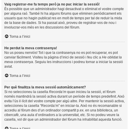
Vaig registrar-me fa temps però ja no puc iniciar la sessió!
És possible que un administrador hagi desactivat o eliminat el vostre compte
per alguna raó. També hi ha alguns fòrums que eliminen periòdicament els
usuaris que no hagin publicat res en molt de temps per tal de reduir la mida
de la base de dades. Si ha passat això, proveu de registrar-vos de nou i
involucrar-vos més en les discussions del fòrum.
Torna a l’inici
He perdut la meva contrasenya!
No us poseu nerviós! Tot i que la contrasenya no es pot recuperar, es pot
canviar fàcilment. Visiteu la pàgina d’inici de sessió i feu clic a
He oblidat la
meva contrasenya
. Seguiu les instruccions i podreu tornar a iniciar la sessió
aviat.
Torna a l’inici
Per què finalitza la meva sessió automàticament?
Si no seleccioneu la casella
Recorda’m
quan inicieu la sessió, el fòrum
només mantindrà la sessió activa durant un període de temps predefinit. Això
evita l’ús il·lícit del vostre compte per algú altre. Per mantenir la sessió activa,
seleccioneu la casella “Recorda’m” en iniciar-la. Això no és recomanable si
accediu al fòrum des d’un ordinador compartit p.ex. en una biblioteca, un
cibercafè, una aula d’ordinadors a la universitat, etc. Si no podeu veure la
casella, vol dir que un administrador del fòrum ha inhabilitat aquesta funció.
Torna a l’inici