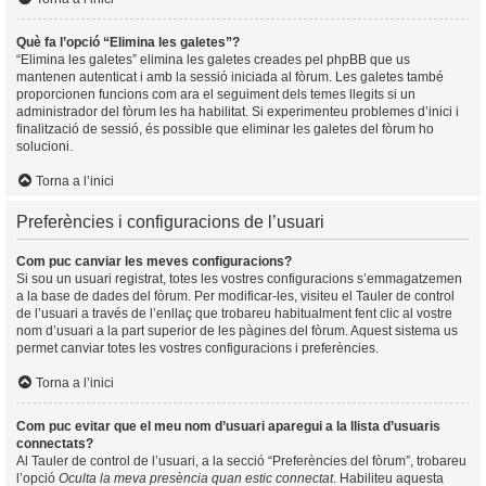
Què fa l’opció “Elimina les galetes”?
“Elimina les galetes” elimina les galetes creades pel phpBB que us
mantenen autenticat i amb la sessió iniciada al fòrum. Les galetes també
proporcionen funcions com ara el seguiment dels temes llegits si un
administrador del fòrum les ha habilitat. Si experimenteu problemes d’inici i
finalització de sessió, és possible que eliminar les galetes del fòrum ho
solucioni.
Torna a l’inici
Preferències i configuracions de l’usuari
Com puc canviar les meves configuracions?
Si sou un usuari registrat, totes les vostres configuracions s’emmagatzemen
a la base de dades del fòrum. Per modificar-les, visiteu el Tauler de control
de l’usuari a través de l’enllaç que trobareu habitualment fent clic al vostre
nom d’usuari a la part superior de les pàgines del fòrum. Aquest sistema us
permet canviar totes les vostres configuracions i preferències.
Torna a l’inici
Com puc evitar que el meu nom d’usuari aparegui a la llista d’usuaris
connectats?
Al Tauler de control de l’usuari, a la secció “Preferències del fòrum”, trobareu
l’opció
Oculta la meva presència quan estic connectat
. Habiliteu aquesta