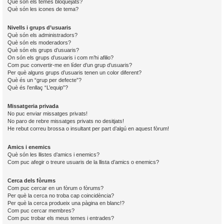
Què són els temes bloquejats?
Què són les icones de tema?
Nivells i grups d’usuaris
Què són els administradors?
Què són els moderadors?
Què són els grups d’usuaris?
On són els grups d’usuaris i com m’hi afilio?
Com puc convertir-me en líder d’un grup d’usuaris?
Per què alguns grups d’usuaris tenen un color diferent?
Què és un “grup per defecte”?
Què és l’enllaç “L’equip”?
Missatgeria privada
No puc enviar missatges privats!
No paro de rebre missatges privats no desitjats!
He rebut correu brossa o insultant per part d’algú en aquest fòrum!
Amics i enemics
Què són les llistes d’amics i enemics?
Com puc afegir o treure usuaris de la llista d’amics o enemics?
Cerca dels fòrums
Com puc cercar en un fòrum o fòrums?
Per què la cerca no troba cap coincidència?
Per què la cerca produeix una pàgina en blanc!?
Com puc cercar membres?
Com puc trobar els meus temes i entrades?