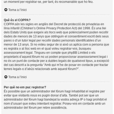
un moment per registrar-se, per tant, és recomanable que ho feu.
Torna a l’inici
Què és el COPPA?
COPPA són les sigles en anglès del Decret de protecció de privadesa en
línia infantil (Children’s Online Privacy Protection Act) del 1998. És una llei
dels Estats Units que exigeix als llocs web que potencialment poden recollir
dades de menors de 13 anys que obtinguin el consentiment escrit dels seus
pares o d’un tutor legal per recollir dades personals identificables d’un
menor de 13 anys. Si no esteu segur de si això us aplica com a persona que
es registra o al lloc web en el qual voleu registrar-vos, busqueu
assessorament legal. Tingueu en compte que phpBB Limited o els
propietaris d’aquest fòrum no us poden proporcionar assessorament legal i
no és un punt de contacte per a dubtes legals de qualsevol tipus, a excepció
del cas descrit a la pregunta “Amb qui m’he de posar en contacte per tractar
temes legals o d’abús relacionats amb aquest fòrum?”.
Torna a l’inici
Per què no em puc registrar?
És possible que un administrador del fòrum hagi inhabilitat el registre per
evitar que visitants nous es pugin donar d’alta. També pot ser que un
administrador del fòrum hagi bandejat la vostra adreça IP o hagi prohibit el
nom d’usuari que esteu intentant registrar. Poseu-vos en contacte amb un
administrador del fòrum per rebre assistència.