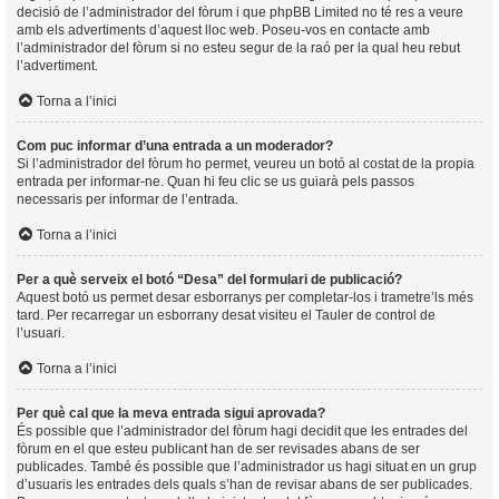
decisió de l’administrador del fòrum i que phpBB Limited no té res a veure
amb els advertiments d’aquest lloc web. Poseu-vos en contacte amb
l’administrador del fòrum si no esteu segur de la raó per la qual heu rebut
l’advertiment.
Torna a l’inici
Com puc informar d’una entrada a un moderador?
Si l’administrador del fòrum ho permet, veureu un botó al costat de la propia
entrada per informar-ne. Quan hi feu clic se us guiarà pels passos
necessaris per informar de l’entrada.
Torna a l’inici
Per a què serveix el botó “Desa” del formulari de publicació?
Aquest botó us permet desar esborranys per completar-los i trametre’ls més
tard. Per recarregar un esborrany desat visiteu el Tauler de control de
l’usuari.
Torna a l’inici
Per què cal que la meva entrada sigui aprovada?
És possible que l’administrador del fòrum hagi decidit que les entrades del
fòrum en el que esteu publicant han de ser revisades abans de ser
publicades. També és possible que l’administrador us hagi situat en un grup
d’usuaris les entrades dels quals s’han de revisar abans de ser publicades.