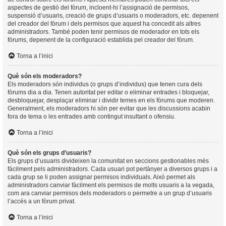
aspectes de gestió del fòrum, incloent-hi l’assignació de permisos,
suspensió d’usuaris, creació de grups d’usuaris o moderadors, etc. depenent
del creador del fòrum i dels permisos que aquest ha concedit als altres
administradors. També poden tenir permisos de moderador en tots els
fòrums, depenent de la configuració establida pel creador del fòrum.
Torna a l’inici
Què són els moderadors?
Els moderadors són individus (o grups d’individus) que tenen cura dels
fòrums dia a dia. Tenen autoritat per editar o eliminar entrades i bloquejar,
desbloquejar, desplaçar eliminar i dividir temes en els fòrums que moderen.
Generalment, els moderadors hi són per evitar que les discussions acabin
fora de tema o les entrades amb contingut insultant o ofensiu.
Torna a l’inici
Què són els grups d’usuaris?
Els grups d’usuaris divideixen la comunitat en seccions gestionables més
fàcilment pels administradors. Cada usuari pot pertànyer a diversos grups i a
cada grup se li poden assignar permisos individuals. Això permet als
administradors canviar fàcilment els permisos de molts usuaris a la vegada,
com ara canviar permisos dels moderadors o permetre a un grup d’usuaris
l’accés a un fòrum privat.
Torna a l’inici