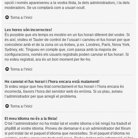
opció i només apareixereu a la vostra llista, la dels administradors, i la dels
moderadors. Se us comptarà com a usuari ocult.
Torna a l’inici
Les hores són incorrectes!
És possible que els temps es mostrin en un fus horari diferent del vostre. Si
és així, visiteu el Tauler de control de l’usuari i canvieu el fus horari per que
coincideixi amb el de la zona on us trobeu, p.ex. Londres, París, Nova York,
Sydney, etc. Tingueu en compte que, com passa amb la majoria de
configuracions, només els usuaris registrats poden canviar el fus horari. Si
no esteu registrat, ara és un bon moment per fer-ho.
Torna a l’inici
He canviat el fus horari i l’hora encara està malament!
Si esteu segur que heu triat correctament el fus horari i l’hora encara és
incorrecta, llavors l’hora del servidor web és errònia. Si us plau, aviseu
l’administrador per que arregli el problema.
Torna a l’inici
El meu idioma no és a la llista!
O bé l’administrador no ha instal·lat el vostre idioma o bé ningú ha traduït el
phpBB al vostre idioma. Proveu de demanar-li a un administrador del fòrum
si pot instal·lar el paquet d’idioma que necessiteu. Si el paquet d’idioma no