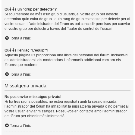
Què és un “grup per defecte”?
Si sou membre de més d’un grup d’usuaris, el vostre grup per defecte
determina quin color de grup i quin rang de grup es mostra per defecte per al
vostre usuari. L’administrador del fòrum us pot concedir permisos per canviar
el vostre grup per defecte a través del Tauler de control de l’usuari.
Torna a l’inici
Què és l’enllaç “L’equip”?
Aquesta pàgina us proporciona una llista del personal del fòrum, incloent-hi
els administradors i els moderadors i informació addicional com ara els
fòrums que moderen.
Torna a l’inici
Missatgeria privada
No puc enviar missatges privats!
Hi ha tres raons possibles: no esteu registrat i amb la sessió iniciada,
l’administrador del fòrum ha inhabilitat la missatgeria privada o no permet al
vostre usuari enviar missatges. Poseu-vos en contacte amb l’administrador
del fòrum per obtenir més informació.
Torna a l’inici