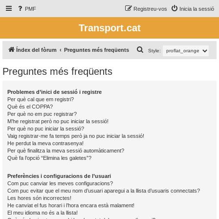
PMF
Registreu-vos
Inicia la sessió
Transport.cat
C
Índex del fòrum
Preguntes més freqüents
Style:
e
Preguntes més freqüents
r
c
Problemes d’inici de sessió i registre
a
Per què cal que em registri?
Què és el COPPA?
Per què no em puc registrar?
M’he registrat però no puc iniciar la sessió!
Per què no puc iniciar la sessió?
Vaig registrar-me fa temps però ja no puc iniciar la sessió!
He perdut la meva contrasenya!
Per què finalitza la meva sessió automàticament?
Què fa l’opció “Elimina les galetes”?
Preferències i configuracions de l’usuari
Com puc canviar les meves configuracions?
Com puc evitar que el meu nom d’usuari aparegui a la llista d’usuaris connectats?
Les hores són incorrectes!
He canviat el fus horari i l’hora encara està malament!
El meu idioma no és a la llista!