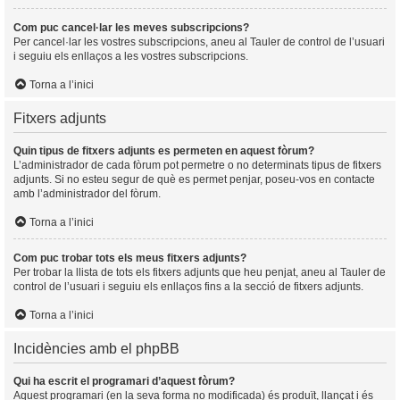
Com puc cancel·lar les meves subscripcions?
Per cancel·lar les vostres subscripcions, aneu al Tauler de control de l’usuari
i seguiu els enllaços a les vostres subscripcions.
Torna a l’inici
Fitxers adjunts
Quin tipus de fitxers adjunts es permeten en aquest fòrum?
L’administrador de cada fòrum pot permetre o no determinats tipus de fitxers
adjunts. Si no esteu segur de què es permet penjar, poseu-vos en contacte
amb l’administrador del fòrum.
Torna a l’inici
Com puc trobar tots els meus fitxers adjunts?
Per trobar la llista de tots els fitxers adjunts que heu penjat, aneu al Tauler de
control de l’usuari i seguiu els enllaços fins a la secció de fitxers adjunts.
Torna a l’inici
Incidències amb el phpBB
Qui ha escrit el programari d’aquest fòrum?
Aquest programari (en la seva forma no modificada) és produït, llançat i és