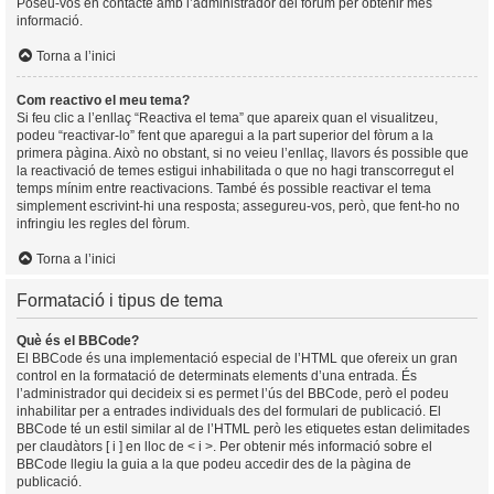
Poseu-vos en contacte amb l’administrador del fòrum per obtenir més
informació.
Torna a l’inici
Com reactivo el meu tema?
Si feu clic a l’enllaç “Reactiva el tema” que apareix quan el visualitzeu,
podeu “reactivar-lo” fent que aparegui a la part superior del fòrum a la
primera pàgina. Això no obstant, si no veieu l’enllaç, llavors és possible que
la reactivació de temes estigui inhabilitada o que no hagi transcorregut el
temps mínim entre reactivacions. També és possible reactivar el tema
simplement escrivint-hi una resposta; assegureu-vos, però, que fent-ho no
infringiu les regles del fòrum.
Torna a l’inici
Formatació i tipus de tema
Què és el BBCode?
El BBCode és una implementació especial de l’HTML que ofereix un gran
control en la formatació de determinats elements d’una entrada. És
l’administrador qui decideix si es permet l’ús del BBCode, però el podeu
inhabilitar per a entrades individuals des del formulari de publicació. El
BBCode té un estil similar al de l’HTML però les etiquetes estan delimitades
per claudàtors [ i ] en lloc de < i >. Per obtenir més informació sobre el
BBCode llegiu la guia a la que podeu accedir des de la pàgina de
publicació.