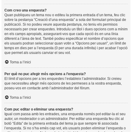
Com creo una enquesta?
Quan publiqueu un tema nou o editeu la primera entrada d’un tema, feu clic
sobre la pestanya “Creació d’una enquesta” a sota del formulari principal de
publicació. Si no podeu veure aquesta pestanya, no teniu els permisos
necessaris per crear enquestes. Introduïu un títol i dues opcions com a mínim
en els camps apropiats, assegurant-vos que cada opció és en una línia
diferent a l’àrea de text. També podeu especificar el nombre d’opcions que
els usuaris podran seleccionar quan votin a “Opcions per usuari”, un límit de
temps en dies per a l’enquesta (0 per una durada infinita) i per acabar l’opció
que permet als usuaris canviar el seu vot.
Torna a l’inici
Per què no puc afegir més opcions a l’enquesta?
El límit d’opcions per a les enquestes l’estableix l’administrador. Si creieu
que necessiteu afegir més opcions de les permeses a la vostra enquesta,
poseu-vos en contacte amb l’administrador del fòrum.
Torna a l’inici
Com puc editar o eliminar una enquesta?
Igual com passa amb les entrades, una enquesta només pot editar-la el seu
autor, un moderador o un administrador. Per editar una enquesta feu clic al
botó “Edita” de la primera entrada del tema ja que sempre té associada
l’enquesta. Si no s’ha emès cap vot, els usuaris poden eliminar l’enquesta o