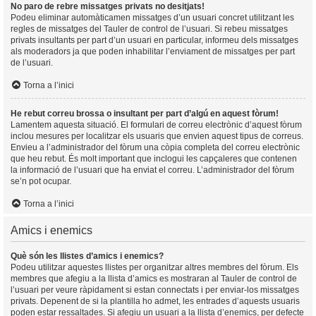
No paro de rebre missatges privats no desitjats!
Podeu eliminar automàticamen missatges d’un usuari concret utilitzant les
regles de missatges del Tauler de control de l’usuari. Si rebeu missatges
privats insultants per part d’un usuari en particular, informeu dels missatges
als moderadors ja que poden inhabilitar l’enviament de missatges per part
de l’usuari.
Torna a l’inici
He rebut correu brossa o insultant per part d’algú en aquest fòrum!
Lamentem aquesta situació. El formulari de correu electrònic d’aquest fòrum
inclou mesures per localitzar els usuaris que envien aquest tipus de correus.
Envieu a l’administrador del fòrum una còpia completa del correu electrònic
que heu rebut. És molt important que inclogui les capçaleres que contenen
la informació de l’usuari que ha enviat el correu. L’administrador del fòrum
se’n pot ocupar.
Torna a l’inici
Amics i enemics
Què són les llistes d’amics i enemics?
Podeu utilitzar aquestes llistes per organitzar altres membres del fòrum. Els
membres que afegiu a la llista d’amics es mostraran al Tauler de control de
l’usuari per veure ràpidament si estan connectats i per enviar-los missatges
privats. Depenent de si la plantilla ho admet, les entrades d’aquests usuaris
poden estar ressaltades. Si afegiu un usuari a la llista d’enemics, per defecte