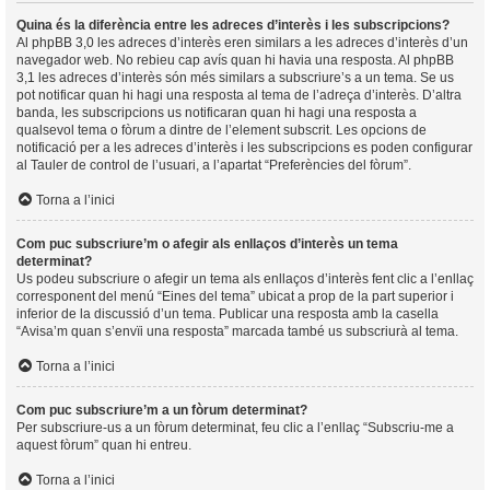
Quina és la diferència entre les adreces d’interès i les subscripcions?
Al phpBB 3,0 les adreces d’interès eren similars a les adreces d’interès d’un
navegador web. No rebieu cap avís quan hi havia una resposta. Al phpBB
3,1 les adreces d’interès són més similars a subscriure’s a un tema. Se us
pot notificar quan hi hagi una resposta al tema de l’adreça d’interès. D’altra
banda, les subscripcions us notificaran quan hi hagi una resposta a
qualsevol tema o fòrum a dintre de l’element subscrit. Les opcions de
notificació per a les adreces d’interès i les subscripcions es poden configurar
al Tauler de control de l’usuari, a l’apartat “Preferències del fòrum”.
Torna a l’inici
Com puc subscriure’m o afegir als enllaços d’interès un tema
determinat?
Us podeu subscriure o afegir un tema als enllaços d’interès fent clic a l’enllaç
corresponent del menú “Eines del tema” ubicat a prop de la part superior i
inferior de la discussió d’un tema. Publicar una resposta amb la casella
“Avisa’m quan s’envïi una resposta” marcada també us subscriurà al tema.
Torna a l’inici
Com puc subscriure’m a un fòrum determinat?
Per subscriure-us a un fòrum determinat, feu clic a l’enllaç “Subscriu-me a
aquest fòrum” quan hi entreu.
Torna a l’inici