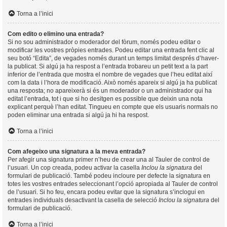
Torna a l’inici
Com edito o elimino una entrada?
Si no sou administrador o moderador del fòrum, només podeu editar o
modificar les vostres pròpies entrades. Podeu editar una entrada fent clic al
seu botó “Edita”, de vegades només durant un temps limitat després d’haver-
la publicat. Si algú ja ha respost a l’entrada trobareu un petit text a la part
inferior de l’entrada que mostra el nombre de vegades que l’heu editat així
com la data i l’hora de modificació. Això només apareix si algú ja ha publicat
una resposta; no apareixerà si és un moderador o un administrador qui ha
editat l’entrada, tot i que si ho desitgen es possible que deixin una nota
explicant perquè l’han editat. Tingueu en compte que els usuaris normals no
poden eliminar una entrada si algú ja hi ha respost.
Torna a l’inici
Com afegeixo una signatura a la meva entrada?
Per afegir una signatura primer n’heu de crear una al Tauler de control de
l’usuari. Un cop creada, podeu activar la casella
Inclou la signatura
del
formulari de publicació. També podeu incloure per defecte la signatura en
totes les vostres entrades seleccionant l’opció apropiada al Tauler de control
de l’usuari. Si ho feu, encara podeu evitar que la signatura s’inclogui en
entrades individuals desactivant la casella de selecció
Inclou la signatura
del
formulari de publicació.
Torna a l’inici