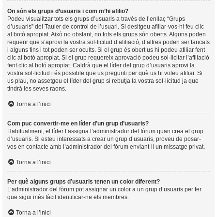
On són els grups d’usuaris i com m’hi afilio?
Podeu visualitzar tots els grups d’usuaris a través de l’enllaç “Grups
d’usuaris” del Tauler de control de l’usuari. Si desitgeu afiliar-vos-hi feu clic
al botó apropiat. Això no obstant, no tots els grups són oberts. Alguns poden
requerir que s’aprovi la vostra sol·licitud d’afiliació, d’altres poden ser tancats
i alguns fins i tot poden ser ocults. Si el grup és obert us hi podeu afiliar fent
clic al botó apropiat. Si el grup requereix aprovació podeu sol·licitar l’afiliació
fent clic al botó apropiat. Caldrà que el líder del grup d’usuaris aprovi la
vostra sol·licitud i és possible que us pregunti per què us hi voleu afiliar. Si
us plau, no assetgeu el líder del grup si rebutja la vostra sol·licitud ja que
tindrà les seves raons.
Torna a l’inici
Com puc convertir-me en líder d’un grup d’usuaris?
Habitualment, el líder l’assigna l’administrador del fòrum quan crea el grup
d’usuaris. Si esteu interessats a crear un grup d’usuaris, proveu de posar-
vos en contacte amb l’administrador del fòrum enviant-li un missatge privat.
Torna a l’inici
Per què alguns grups d’usuaris tenen un color diferent?
L’administrador del fòrum pot assignar un color a un grup d’usuaris per fer
que sigui més fàcil identificar-ne els membres.
Torna a l’inici