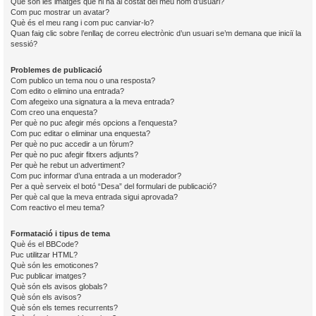
Què són les imatges que hi ha al costat del meu nom d’usuari?
Com puc mostrar un avatar?
Què és el meu rang i com puc canviar-lo?
Quan faig clic sobre l’enllaç de correu electrònic d’un usuari se’m demana que iniciï la
sessió?
Problemes de publicació
Com publico un tema nou o una resposta?
Com edito o elimino una entrada?
Com afegeixo una signatura a la meva entrada?
Com creo una enquesta?
Per què no puc afegir més opcions a l’enquesta?
Com puc editar o eliminar una enquesta?
Per què no puc accedir a un fòrum?
Per què no puc afegir fitxers adjunts?
Per què he rebut un advertiment?
Com puc informar d’una entrada a un moderador?
Per a què serveix el botó “Desa” del formulari de publicació?
Per què cal que la meva entrada sigui aprovada?
Com reactivo el meu tema?
Formatació i tipus de tema
Què és el BBCode?
Puc utilitzar HTML?
Què són les emoticones?
Puc publicar imatges?
Què són els avisos globals?
Què són els avisos?
Què són els temes recurrents?