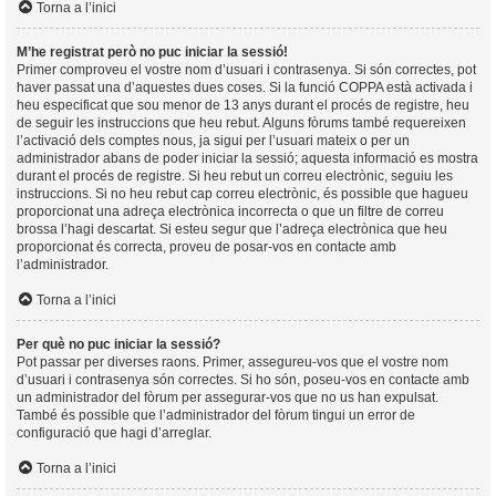
Torna a l’inici
M’he registrat però no puc iniciar la sessió!
Primer comproveu el vostre nom d’usuari i contrasenya. Si són correctes, pot
haver passat una d’aquestes dues coses. Si la funció COPPA està activada i
heu especificat que sou menor de 13 anys durant el procés de registre, heu
de seguir les instruccions que heu rebut. Alguns fòrums també requereixen
l’activació dels comptes nous, ja sigui per l’usuari mateix o per un
administrador abans de poder iniciar la sessió; aquesta informació es mostra
durant el procés de registre. Si heu rebut un correu electrònic, seguiu les
instruccions. Si no heu rebut cap correu electrònic, és possible que hagueu
proporcionat una adreça electrònica incorrecta o que un filtre de correu
brossa l’hagi descartat. Si esteu segur que l’adreça electrònica que heu
proporcionat és correcta, proveu de posar-vos en contacte amb
l’administrador.
Torna a l’inici
Per què no puc iniciar la sessió?
Pot passar per diverses raons. Primer, assegureu-vos que el vostre nom
d’usuari i contrasenya són correctes. Si ho són, poseu-vos en contacte amb
un administrador del fòrum per assegurar-vos que no us han expulsat.
També és possible que l’administrador del fòrum tingui un error de
configuració que hagi d’arreglar.
Torna a l’inici