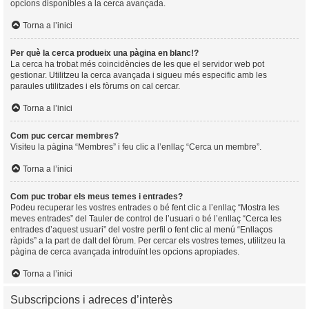
opcions disponibles a la cerca avançada.
Torna a l’inici
Per què la cerca produeix una pàgina en blanc!?
La cerca ha trobat més coincidències de les que el servidor web pot
gestionar. Utilitzeu la cerca avançada i sigueu més especific amb les
paraules utilitzades i els fòrums on cal cercar.
Torna a l’inici
Com puc cercar membres?
Visiteu la pàgina “Membres” i feu clic a l’enllaç “Cerca un membre”.
Torna a l’inici
Com puc trobar els meus temes i entrades?
Podeu recuperar les vostres entrades o bé fent clic a l’enllaç “Mostra les
meves entrades” del Tauler de control de l’usuari o bé l’enllaç “Cerca les
entrades d’aquest usuari” del vostre perfil o fent clic al menú “Enllaços
ràpids” a la part de dalt del fòrum. Per cercar els vostres temes, utilitzeu la
pàgina de cerca avançada introduïnt les opcions apropiades.
Torna a l’inici
Subscripcions i adreces d’interès