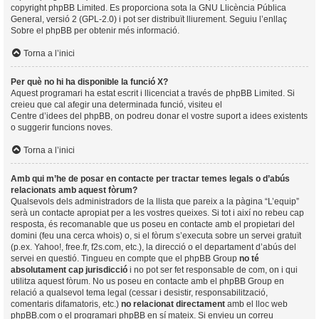
copyright
phpBB Limited
. Es proporciona sota la GNU Llicència Pública
General, versió 2 (GPL-2.0) i pot ser distribuït lliurement. Seguiu l’enllaç
Sobre el phpBB
per obtenir més informació.
Torna a l’inici
Per què no hi ha disponible la funció X?
Aquest programari ha estat escrit i llicenciat a través de phpBB Limited. Si
creieu que cal afegir una determinada funció, visiteu el
Centre d’idees del phpBB
, on podreu donar el vostre suport a idees existents
o suggerir funcions noves.
Torna a l’inici
Amb qui m’he de posar en contacte per tractar temes legals o d’abús
relacionats amb aquest fòrum?
Qualsevols dels administradors de la llista que pareix a la pàgina “L’equip”
serà un contacte apropiat per a les vostres queixes. Si tot i així no rebeu cap
resposta, és recomanable que us poseu en contacte amb el propietari del
domini (feu una
cerca whois
) o, si el fòrum s’executa sobre un servei gratuït
(p.ex. Yahoo!, free.fr, f2s.com, etc.), la direcció o el departament d’abús del
servei en questió. Tingueu en compte que el phpBB Group
no té
absolutament cap jurisdicció
i no pot ser fet responsable de com, on i qui
utilitza aquest fòrum. No us poseu en contacte amb el phpBB Group en
relació a qualsevol tema legal (cessar i desistir, responsabilització,
comentaris difamatoris, etc.)
no relacionat directament
amb el lloc web
phpBB.com o el programari phpBB en sí mateix. Si envieu un correu