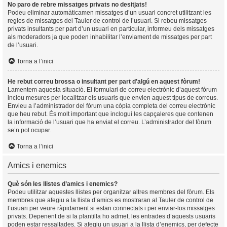
No paro de rebre missatges privats no desitjats!
Podeu eliminar automàticamen missatges d’un usuari concret utilitzant les
regles de missatges del Tauler de control de l’usuari. Si rebeu missatges
privats insultants per part d’un usuari en particular, informeu dels missatges
als moderadors ja que poden inhabilitar l’enviament de missatges per part
de l’usuari.
Torna a l’inici
He rebut correu brossa o insultant per part d’algú en aquest fòrum!
Lamentem aquesta situació. El formulari de correu electrònic d’aquest fòrum
inclou mesures per localitzar els usuaris que envien aquest tipus de correus.
Envieu a l’administrador del fòrum una còpia completa del correu electrònic
que heu rebut. És molt important que inclogui les capçaleres que contenen
la informació de l’usuari que ha enviat el correu. L’administrador del fòrum
se’n pot ocupar.
Torna a l’inici
Amics i enemics
Què són les llistes d’amics i enemics?
Podeu utilitzar aquestes llistes per organitzar altres membres del fòrum. Els
membres que afegiu a la llista d’amics es mostraran al Tauler de control de
l’usuari per veure ràpidament si estan connectats i per enviar-los missatges
privats. Depenent de si la plantilla ho admet, les entrades d’aquests usuaris
poden estar ressaltades. Si afegiu un usuari a la llista d’enemics, per defecte