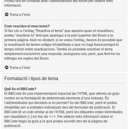
Poseu-vos en contacte amb l’administrador del fòrum per obtenir més
informació.
Torna a l’inici
Com reactivo el meu tema?
Si feu clic a l’enllaç “Reactiva el tema” que apareix quan el visualitzeu,
podeu “reactivar-lo” fent que aparegui a la part superior del fòrum a la
primera pàgina. Això no obstant, si no veieu l’enllaç, llavors és possible que
la reactivació de temes estigui inhabilitada o que no hagi transcorregut el
temps mínim entre reactivacions. També és possible reactivar el tema
simplement escrivint-hi una resposta; assegureu-vos, però, que fent-ho no
infringiu les regles del fòrum.
Torna a l’inici
Formatació i tipus de tema
Què és el BBCode?
El BBCode és una implementació especial de l’HTML que ofereix un gran
control en la formatació de determinats elements d’una entrada. És
l’administrador qui decideix si es permet l’ús del BBCode, però el podeu
inhabilitar per a entrades individuals des del formulari de publicació. El
BBCode té un estil similar al de l’HTML però les etiquetes estan delimitades
per claudàtors [ i ] en lloc de < i >. Per obtenir més informació sobre el
BBCode llegiu la guia a la que podeu accedir des de la pàgina de
publicació.