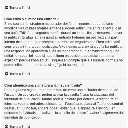
Torna a l’inici
Com edito o elimino una entrada?
Si no sou administrador o moderador del fòrum, només podeu editar o
modificar les vostres pròpies entrades. Podeu editar una entrada fent clic al
seu botó “Edita”, de vegades només durant un temps limitat després d’haver-
la publicat. Si algú ja ha respost a l’entrada trobareu un petit text a la part
inferior de l’entrada que mostra el nombre de vegades que l’heu editat així
com la data i l’hora de modificació. Això només apareix si algú ja ha publicat
una resposta; no apareixerà si és un moderador o un administrador qui ha
editat l’entrada, tot i que si ho desitgen es possible que deixin una nota
explicant perquè l’han editat. Tingueu en compte que els usuaris normals no
poden eliminar una entrada si algú ja hi ha respost.
Torna a l’inici
Com afegeixo una signatura a la meva entrada?
Per afegir una signatura primer n’heu de crear una al Tauler de control de
l’usuari. Un cop creada, podeu activar la casella
Inclou la signatura
del
formulari de publicació. També podeu incloure per defecte la signatura en
totes les vostres entrades seleccionant l’opció apropiada al Tauler de control
de l’usuari. Si ho feu, encara podeu evitar que la signatura s’inclogui en
entrades individuals desactivant la casella de selecció
Inclou la signatura
del
formulari de publicació.
Torna a l’inici