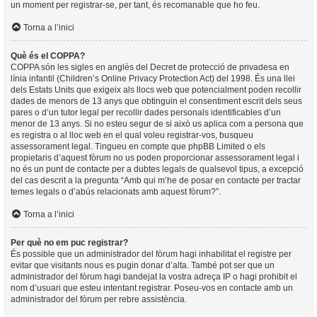
un moment per registrar-se, per tant, és recomanable que ho feu.
Torna a l’inici
Què és el COPPA?
COPPA són les sigles en anglès del Decret de protecció de privadesa en
línia infantil (Children’s Online Privacy Protection Act) del 1998. És una llei
dels Estats Units que exigeix als llocs web que potencialment poden recollir
dades de menors de 13 anys que obtinguin el consentiment escrit dels seus
pares o d’un tutor legal per recollir dades personals identificables d’un
menor de 13 anys. Si no esteu segur de si això us aplica com a persona que
es registra o al lloc web en el qual voleu registrar-vos, busqueu
assessorament legal. Tingueu en compte que phpBB Limited o els
propietaris d’aquest fòrum no us poden proporcionar assessorament legal i
no és un punt de contacte per a dubtes legals de qualsevol tipus, a excepció
del cas descrit a la pregunta “Amb qui m’he de posar en contacte per tractar
temes legals o d’abús relacionats amb aquest fòrum?”.
Torna a l’inici
Per què no em puc registrar?
És possible que un administrador del fòrum hagi inhabilitat el registre per
evitar que visitants nous es pugin donar d’alta. També pot ser que un
administrador del fòrum hagi bandejat la vostra adreça IP o hagi prohibit el
nom d’usuari que esteu intentant registrar. Poseu-vos en contacte amb un
administrador del fòrum per rebre assistència.