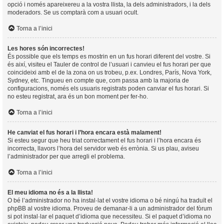
opció i només apareixereu a la vostra llista, la dels administradors, i la dels
moderadors. Se us comptarà com a usuari ocult.
Torna a l’inici
Les hores són incorrectes!
És possible que els temps es mostrin en un fus horari diferent del vostre. Si
és així, visiteu el Tauler de control de l’usuari i canvieu el fus horari per que
coincideixi amb el de la zona on us trobeu, p.ex. Londres, París, Nova York,
Sydney, etc. Tingueu en compte que, com passa amb la majoria de
configuracions, només els usuaris registrats poden canviar el fus horari. Si
no esteu registrat, ara és un bon moment per fer-ho.
Torna a l’inici
He canviat el fus horari i l’hora encara està malament!
Si esteu segur que heu triat correctament el fus horari i l’hora encara és
incorrecta, llavors l’hora del servidor web és errònia. Si us plau, aviseu
l’administrador per que arregli el problema.
Torna a l’inici
El meu idioma no és a la llista!
O bé l’administrador no ha instal·lat el vostre idioma o bé ningú ha traduït el
phpBB al vostre idioma. Proveu de demanar-li a un administrador del fòrum
si pot instal·lar el paquet d’idioma que necessiteu. Si el paquet d’idioma no