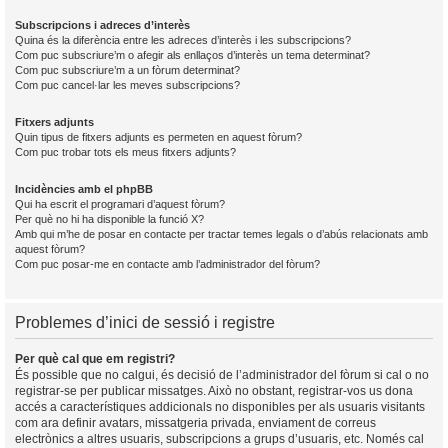
Subscripcions i adreces d’interès
Quina és la diferència entre les adreces d’interès i les subscripcions?
Com puc subscriure’m o afegir als enllaços d’interès un tema determinat?
Com puc subscriure’m a un fòrum determinat?
Com puc cancel·lar les meves subscripcions?
Fitxers adjunts
Quin tipus de fitxers adjunts es permeten en aquest fòrum?
Com puc trobar tots els meus fitxers adjunts?
Incidències amb el phpBB
Qui ha escrit el programari d’aquest fòrum?
Per què no hi ha disponible la funció X?
Amb qui m’he de posar en contacte per tractar temes legals o d’abús relacionats amb
aquest fòrum?
Com puc posar-me en contacte amb l’administrador del fòrum?
Problemes d’inici de sessió i registre
Per què cal que em registri?
És possible que no calgui, és decisió de l’administrador del fòrum si cal o no
registrar-se per publicar missatges. Això no obstant, registrar-vos us dona
accés a característiques addicionals no disponibles per als usuaris visitants
com ara definir avatars, missatgeria privada, enviament de correus
electrònics a altres usuaris, subscripcions a grups d’usuaris, etc. Només cal