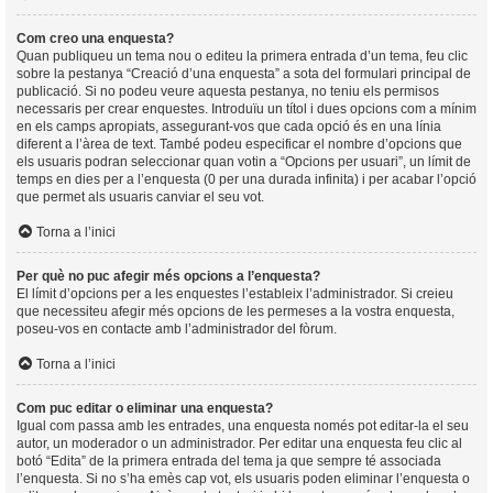
Com creo una enquesta?
Quan publiqueu un tema nou o editeu la primera entrada d’un tema, feu clic
sobre la pestanya “Creació d’una enquesta” a sota del formulari principal de
publicació. Si no podeu veure aquesta pestanya, no teniu els permisos
necessaris per crear enquestes. Introduïu un títol i dues opcions com a mínim
en els camps apropiats, assegurant-vos que cada opció és en una línia
diferent a l’àrea de text. També podeu especificar el nombre d’opcions que
els usuaris podran seleccionar quan votin a “Opcions per usuari”, un límit de
temps en dies per a l’enquesta (0 per una durada infinita) i per acabar l’opció
que permet als usuaris canviar el seu vot.
Torna a l’inici
Per què no puc afegir més opcions a l’enquesta?
El límit d’opcions per a les enquestes l’estableix l’administrador. Si creieu
que necessiteu afegir més opcions de les permeses a la vostra enquesta,
poseu-vos en contacte amb l’administrador del fòrum.
Torna a l’inici
Com puc editar o eliminar una enquesta?
Igual com passa amb les entrades, una enquesta només pot editar-la el seu
autor, un moderador o un administrador. Per editar una enquesta feu clic al
botó “Edita” de la primera entrada del tema ja que sempre té associada
l’enquesta. Si no s’ha emès cap vot, els usuaris poden eliminar l’enquesta o