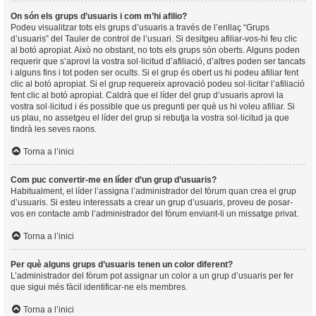
On són els grups d’usuaris i com m’hi afilio?
Podeu visualitzar tots els grups d’usuaris a través de l’enllaç “Grups
d’usuaris” del Tauler de control de l’usuari. Si desitgeu afiliar-vos-hi feu clic
al botó apropiat. Això no obstant, no tots els grups són oberts. Alguns poden
requerir que s’aprovi la vostra sol·licitud d’afiliació, d’altres poden ser tancats
i alguns fins i tot poden ser ocults. Si el grup és obert us hi podeu afiliar fent
clic al botó apropiat. Si el grup requereix aprovació podeu sol·licitar l’afiliació
fent clic al botó apropiat. Caldrà que el líder del grup d’usuaris aprovi la
vostra sol·licitud i és possible que us pregunti per què us hi voleu afiliar. Si
us plau, no assetgeu el líder del grup si rebutja la vostra sol·licitud ja que
tindrà les seves raons.
Torna a l’inici
Com puc convertir-me en líder d’un grup d’usuaris?
Habitualment, el líder l’assigna l’administrador del fòrum quan crea el grup
d’usuaris. Si esteu interessats a crear un grup d’usuaris, proveu de posar-
vos en contacte amb l’administrador del fòrum enviant-li un missatge privat.
Torna a l’inici
Per què alguns grups d’usuaris tenen un color diferent?
L’administrador del fòrum pot assignar un color a un grup d’usuaris per fer
que sigui més fàcil identificar-ne els membres.
Torna a l’inici