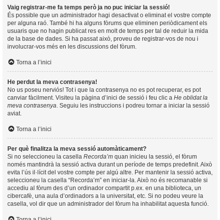
Vaig registrar-me fa temps però ja no puc iniciar la sessió!
És possible que un administrador hagi desactivat o eliminat el vostre compte
per alguna raó. També hi ha alguns fòrums que eliminen periòdicament els
usuaris que no hagin publicat res en molt de temps per tal de reduir la mida
de la base de dades. Si ha passat això, proveu de registrar-vos de nou i
involucrar-vos més en les discussions del fòrum.
Torna a l’inici
He perdut la meva contrasenya!
No us poseu nerviós! Tot i que la contrasenya no es pot recuperar, es pot
canviar fàcilment. Visiteu la pàgina d’inici de sessió i feu clic a
He oblidat la
meva contrasenya
. Seguiu les instruccions i podreu tornar a iniciar la sessió
aviat.
Torna a l’inici
Per què finalitza la meva sessió automàticament?
Si no seleccioneu la casella
Recorda’m
quan inicieu la sessió, el fòrum
només mantindrà la sessió activa durant un període de temps predefinit. Això
evita l’ús il·lícit del vostre compte per algú altre. Per mantenir la sessió activa,
seleccioneu la casella “Recorda’m” en iniciar-la. Això no és recomanable si
accediu al fòrum des d’un ordinador compartit p.ex. en una biblioteca, un
cibercafè, una aula d’ordinadors a la universitat, etc. Si no podeu veure la
casella, vol dir que un administrador del fòrum ha inhabilitat aquesta funció.
Torna a l’inici