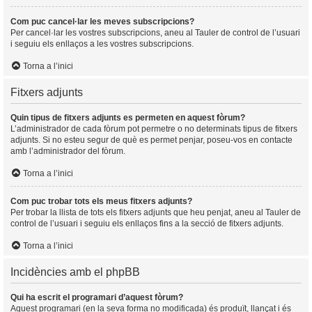
Com puc cancel·lar les meves subscripcions?
Per cancel·lar les vostres subscripcions, aneu al Tauler de control de l’usuari
i seguiu els enllaços a les vostres subscripcions.
Torna a l’inici
Fitxers adjunts
Quin tipus de fitxers adjunts es permeten en aquest fòrum?
L’administrador de cada fòrum pot permetre o no determinats tipus de fitxers
adjunts. Si no esteu segur de què es permet penjar, poseu-vos en contacte
amb l’administrador del fòrum.
Torna a l’inici
Com puc trobar tots els meus fitxers adjunts?
Per trobar la llista de tots els fitxers adjunts que heu penjat, aneu al Tauler de
control de l’usuari i seguiu els enllaços fins a la secció de fitxers adjunts.
Torna a l’inici
Incidències amb el phpBB
Qui ha escrit el programari d’aquest fòrum?
Aquest programari (en la seva forma no modificada) és produït, llançat i és