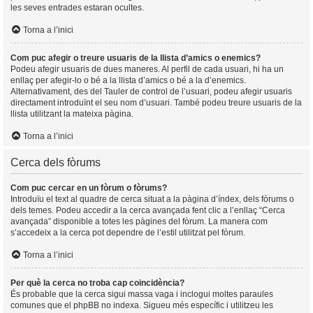
les seves entrades estaran ocultes.
Torna a l’inici
Com puc afegir o treure usuaris de la llista d’amics o enemics?
Podeu afegir usuaris de dues maneres. Al perfil de cada usuari, hi ha un
enllaç per afegir-lo o bé a la llista d’amics o bé a la d’enemics.
Alternativament, des del Tauler de control de l’usuari, podeu afegir usuaris
directament introduïnt el seu nom d’usuari. També podeu treure usuaris de la
llista utilitzant la mateixa pàgina.
Torna a l’inici
Cerca dels fòrums
Com puc cercar en un fòrum o fòrums?
Introduïu el text al quadre de cerca situat a la pàgina d’índex, dels fòrums o
dels temes. Podeu accedir a la cerca avançada fent clic a l’enllaç “Cerca
avançada” disponible a totes les pàgines del fòrum. La manera com
s’accedeix a la cerca pot dependre de l’estil utilitzat pel fòrum.
Torna a l’inici
Per què la cerca no troba cap coincidència?
És probable que la cerca sigui massa vaga i inclogui moltes paraules
comunes que el phpBB no indexa. Sigueu més específic i utilitzeu les