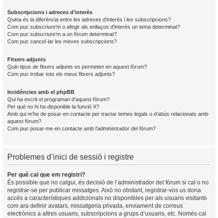
Subscripcions i adreces d’interès
Quina és la diferència entre les adreces d’interès i les subscripcions?
Com puc subscriure’m o afegir als enllaços d’interès un tema determinat?
Com puc subscriure’m a un fòrum determinat?
Com puc cancel·lar les meves subscripcions?
Fitxers adjunts
Quin tipus de fitxers adjunts es permeten en aquest fòrum?
Com puc trobar tots els meus fitxers adjunts?
Incidències amb el phpBB
Qui ha escrit el programari d’aquest fòrum?
Per què no hi ha disponible la funció X?
Amb qui m’he de posar en contacte per tractar temes legals o d’abús relacionats amb
aquest fòrum?
Com puc posar-me en contacte amb l’administrador del fòrum?
Problemes d’inici de sessió i registre
Per què cal que em registri?
És possible que no calgui, és decisió de l’administrador del fòrum si cal o no
registrar-se per publicar missatges. Això no obstant, registrar-vos us dona
accés a característiques addicionals no disponibles per als usuaris visitants
com ara definir avatars, missatgeria privada, enviament de correus
electrònics a altres usuaris, subscripcions a grups d’usuaris, etc. Només cal