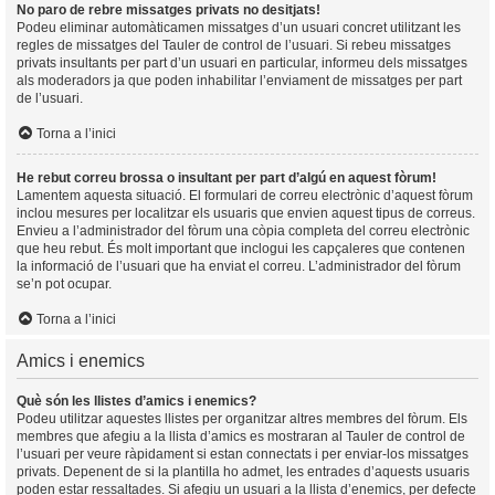
No paro de rebre missatges privats no desitjats!
Podeu eliminar automàticamen missatges d’un usuari concret utilitzant les
regles de missatges del Tauler de control de l’usuari. Si rebeu missatges
privats insultants per part d’un usuari en particular, informeu dels missatges
als moderadors ja que poden inhabilitar l’enviament de missatges per part
de l’usuari.
Torna a l’inici
He rebut correu brossa o insultant per part d’algú en aquest fòrum!
Lamentem aquesta situació. El formulari de correu electrònic d’aquest fòrum
inclou mesures per localitzar els usuaris que envien aquest tipus de correus.
Envieu a l’administrador del fòrum una còpia completa del correu electrònic
que heu rebut. És molt important que inclogui les capçaleres que contenen
la informació de l’usuari que ha enviat el correu. L’administrador del fòrum
se’n pot ocupar.
Torna a l’inici
Amics i enemics
Què són les llistes d’amics i enemics?
Podeu utilitzar aquestes llistes per organitzar altres membres del fòrum. Els
membres que afegiu a la llista d’amics es mostraran al Tauler de control de
l’usuari per veure ràpidament si estan connectats i per enviar-los missatges
privats. Depenent de si la plantilla ho admet, les entrades d’aquests usuaris
poden estar ressaltades. Si afegiu un usuari a la llista d’enemics, per defecte