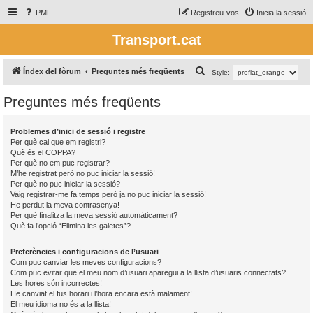
PMF
Registreu-vos
Inicia la sessió
Transport.cat
C
Índex del fòrum
Preguntes més freqüents
Style:
e
Preguntes més freqüents
r
c
Problemes d’inici de sessió i registre
a
Per què cal que em registri?
Què és el COPPA?
Per què no em puc registrar?
M’he registrat però no puc iniciar la sessió!
Per què no puc iniciar la sessió?
Vaig registrar-me fa temps però ja no puc iniciar la sessió!
He perdut la meva contrasenya!
Per què finalitza la meva sessió automàticament?
Què fa l’opció “Elimina les galetes”?
Preferències i configuracions de l’usuari
Com puc canviar les meves configuracions?
Com puc evitar que el meu nom d’usuari aparegui a la llista d’usuaris connectats?
Les hores són incorrectes!
He canviat el fus horari i l’hora encara està malament!
El meu idioma no és a la llista!