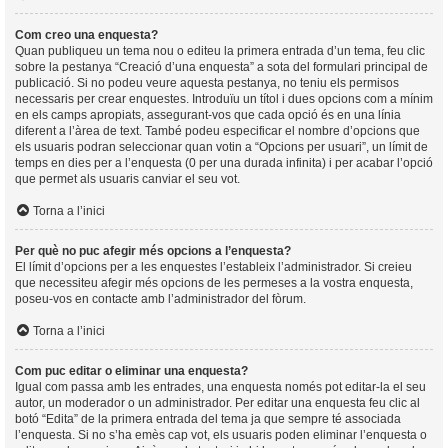
Com creo una enquesta?
Quan publiqueu un tema nou o editeu la primera entrada d’un tema, feu clic
sobre la pestanya “Creació d’una enquesta” a sota del formulari principal de
publicació. Si no podeu veure aquesta pestanya, no teniu els permisos
necessaris per crear enquestes. Introduïu un títol i dues opcions com a mínim
en els camps apropiats, assegurant-vos que cada opció és en una línia
diferent a l’àrea de text. També podeu especificar el nombre d’opcions que
els usuaris podran seleccionar quan votin a “Opcions per usuari”, un límit de
temps en dies per a l’enquesta (0 per una durada infinita) i per acabar l’opció
que permet als usuaris canviar el seu vot.
Torna a l’inici
Per què no puc afegir més opcions a l’enquesta?
El límit d’opcions per a les enquestes l’estableix l’administrador. Si creieu
que necessiteu afegir més opcions de les permeses a la vostra enquesta,
poseu-vos en contacte amb l’administrador del fòrum.
Torna a l’inici
Com puc editar o eliminar una enquesta?
Igual com passa amb les entrades, una enquesta només pot editar-la el seu
autor, un moderador o un administrador. Per editar una enquesta feu clic al
botó “Edita” de la primera entrada del tema ja que sempre té associada
l’enquesta. Si no s’ha emès cap vot, els usuaris poden eliminar l’enquesta o