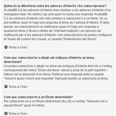
Quina és la diferència entre les adreces d’interès i les subscripcions?
Al phpBB 3,0 les adreces d’interès eren similars a les adreces d’interès d’un
navegador web. No rebieu cap avís quan hi havia una resposta. Al phpBB
3,1 les adreces d’interès són més similars a subscriure’s a un tema. Se us
pot notificar quan hi hagi una resposta al tema de l’adreça d’interès. D’altra
banda, les subscripcions us notificaran quan hi hagi una resposta a
qualsevol tema o fòrum a dintre de l’element subscrit. Les opcions de
notificació per a les adreces d’interès i les subscripcions es poden configurar
al Tauler de control de l’usuari, a l’apartat “Preferències del fòrum”.
Torna a l’inici
Com puc subscriure’m o afegir als enllaços d’interès un tema
determinat?
Us podeu subscriure o afegir un tema als enllaços d’interès fent clic a l’enllaç
corresponent del menú “Eines del tema” ubicat a prop de la part superior i
inferior de la discussió d’un tema. Publicar una resposta amb la casella
“Avisa’m quan s’envïi una resposta” marcada també us subscriurà al tema.
Torna a l’inici
Com puc subscriure’m a un fòrum determinat?
Per subscriure-us a un fòrum determinat, feu clic a l’enllaç “Subscriu-me a
aquest fòrum” quan hi entreu.
Torna a l’inici