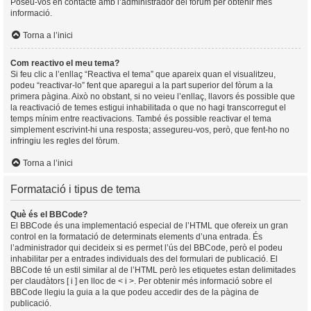
Poseu-vos en contacte amb l’administrador del fòrum per obtenir més
informació.
Torna a l’inici
Com reactivo el meu tema?
Si feu clic a l’enllaç “Reactiva el tema” que apareix quan el visualitzeu,
podeu “reactivar-lo” fent que aparegui a la part superior del fòrum a la
primera pàgina. Això no obstant, si no veieu l’enllaç, llavors és possible que
la reactivació de temes estigui inhabilitada o que no hagi transcorregut el
temps mínim entre reactivacions. També és possible reactivar el tema
simplement escrivint-hi una resposta; assegureu-vos, però, que fent-ho no
infringiu les regles del fòrum.
Torna a l’inici
Formatació i tipus de tema
Què és el BBCode?
El BBCode és una implementació especial de l’HTML que ofereix un gran
control en la formatació de determinats elements d’una entrada. És
l’administrador qui decideix si es permet l’ús del BBCode, però el podeu
inhabilitar per a entrades individuals des del formulari de publicació. El
BBCode té un estil similar al de l’HTML però les etiquetes estan delimitades
per claudàtors [ i ] en lloc de < i >. Per obtenir més informació sobre el
BBCode llegiu la guia a la que podeu accedir des de la pàgina de
publicació.