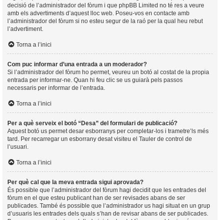
decisió de l’administrador del fòrum i que phpBB Limited no té res a veure
amb els advertiments d’aquest lloc web. Poseu-vos en contacte amb
l’administrador del fòrum si no esteu segur de la raó per la qual heu rebut
l’advertiment.
Torna a l’inici
Com puc informar d’una entrada a un moderador?
Si l’administrador del fòrum ho permet, veureu un botó al costat de la propia
entrada per informar-ne. Quan hi feu clic se us guiarà pels passos
necessaris per informar de l’entrada.
Torna a l’inici
Per a què serveix el botó “Desa” del formulari de publicació?
Aquest botó us permet desar esborranys per completar-los i trametre’ls més
tard. Per recarregar un esborrany desat visiteu el Tauler de control de
l’usuari.
Torna a l’inici
Per què cal que la meva entrada sigui aprovada?
És possible que l’administrador del fòrum hagi decidit que les entrades del
fòrum en el que esteu publicant han de ser revisades abans de ser
publicades. També és possible que l’administrador us hagi situat en un grup
d’usuaris les entrades dels quals s’han de revisar abans de ser publicades.