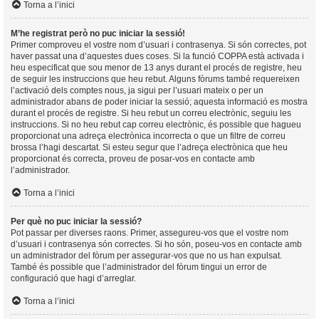
Torna a l’inici
M’he registrat però no puc iniciar la sessió!
Primer comproveu el vostre nom d’usuari i contrasenya. Si són correctes, pot
haver passat una d’aquestes dues coses. Si la funció COPPA està activada i
heu especificat que sou menor de 13 anys durant el procés de registre, heu
de seguir les instruccions que heu rebut. Alguns fòrums també requereixen
l’activació dels comptes nous, ja sigui per l’usuari mateix o per un
administrador abans de poder iniciar la sessió; aquesta informació es mostra
durant el procés de registre. Si heu rebut un correu electrònic, seguiu les
instruccions. Si no heu rebut cap correu electrònic, és possible que hagueu
proporcionat una adreça electrònica incorrecta o que un filtre de correu
brossa l’hagi descartat. Si esteu segur que l’adreça electrònica que heu
proporcionat és correcta, proveu de posar-vos en contacte amb
l’administrador.
Torna a l’inici
Per què no puc iniciar la sessió?
Pot passar per diverses raons. Primer, assegureu-vos que el vostre nom
d’usuari i contrasenya són correctes. Si ho són, poseu-vos en contacte amb
un administrador del fòrum per assegurar-vos que no us han expulsat.
També és possible que l’administrador del fòrum tingui un error de
configuració que hagi d’arreglar.
Torna a l’inici