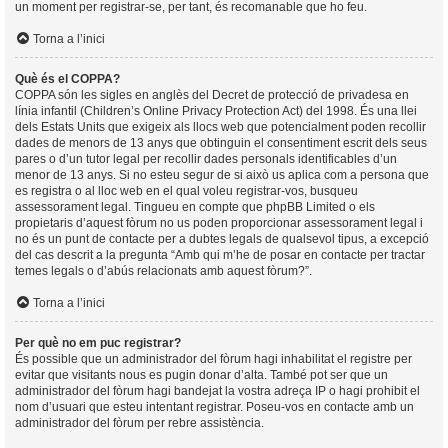
un moment per registrar-se, per tant, és recomanable que ho feu.
Torna a l’inici
Què és el COPPA?
COPPA són les sigles en anglès del Decret de protecció de privadesa en
línia infantil (Children’s Online Privacy Protection Act) del 1998. És una llei
dels Estats Units que exigeix als llocs web que potencialment poden recollir
dades de menors de 13 anys que obtinguin el consentiment escrit dels seus
pares o d’un tutor legal per recollir dades personals identificables d’un
menor de 13 anys. Si no esteu segur de si això us aplica com a persona que
es registra o al lloc web en el qual voleu registrar-vos, busqueu
assessorament legal. Tingueu en compte que phpBB Limited o els
propietaris d’aquest fòrum no us poden proporcionar assessorament legal i
no és un punt de contacte per a dubtes legals de qualsevol tipus, a excepció
del cas descrit a la pregunta “Amb qui m’he de posar en contacte per tractar
temes legals o d’abús relacionats amb aquest fòrum?”.
Torna a l’inici
Per què no em puc registrar?
És possible que un administrador del fòrum hagi inhabilitat el registre per
evitar que visitants nous es pugin donar d’alta. També pot ser que un
administrador del fòrum hagi bandejat la vostra adreça IP o hagi prohibit el
nom d’usuari que esteu intentant registrar. Poseu-vos en contacte amb un
administrador del fòrum per rebre assistència.