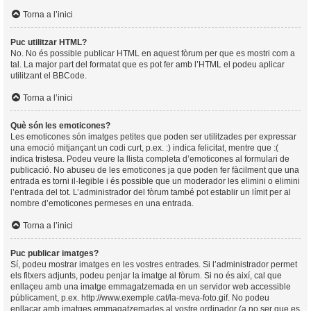
Torna a l’inici
Puc utilitzar HTML?
No. No és possible publicar HTML en aquest fòrum per que es mostri com a
tal. La major part del formatat que es pot fer amb l’HTML el podeu aplicar
utilitzant el BBCode.
Torna a l’inici
Què són les emoticones?
Les emoticones són imatges petites que poden ser utilitzades per expressar
una emoció mitjançant un codi curt, p.ex. :) indica felicitat, mentre que :(
indica tristesa. Podeu veure la llista completa d’emoticones al formulari de
publicació. No abuseu de les emoticones ja que poden fer fàcilment que una
entrada es torni il·legible i és possible que un moderador les elimini o elimini
l’entrada del tot. L’administrador del fòrum també pot establir un límit per al
nombre d’emoticones permeses en una entrada.
Torna a l’inici
Puc publicar imatges?
Sí, podeu mostrar imatges en les vostres entrades. Si l’administrador permet
els fitxers adjunts, podeu penjar la imatge al fòrum. Si no és així, cal que
enllaçeu amb una imatge emmagatzemada en un servidor web accessible
públicament, p.ex. http://www.exemple.cat/la-meva-foto.gif. No podeu
enllaçar amb imatges emmagatzemades al vostre ordinador (a no ser que es