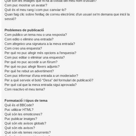
Què són les imatges que hi ha al costat del meu nom d’usuari?
Com puc mostrar un avatar?
Què és el meu rang i com puc canviar-lo?
Quan faig clic sobre l’enllaç de correu electrònic d’un usuari se’m demana que iniciï la
sessió?
Problemes de publicació
Com publico un tema nou o una resposta?
Com edito o elimino una entrada?
Com afegeixo una signatura a la meva entrada?
Com creo una enquesta?
Per què no puc afegir més opcions a l’enquesta?
Com puc editar o eliminar una enquesta?
Per què no puc accedir a un fòrum?
Per què no puc afegir fitxers adjunts?
Per què he rebut un advertiment?
Com puc informar d’una entrada a un moderador?
Per a què serveix el botó “Desa” del formulari de publicació?
Per què cal que la meva entrada sigui aprovada?
Com reactivo el meu tema?
Formatació i tipus de tema
Què és el BBCode?
Puc utilitzar HTML?
Què són les emoticones?
Puc publicar imatges?
Què són els avisos globals?
Què són els avisos?
Què són els temes recurrents?