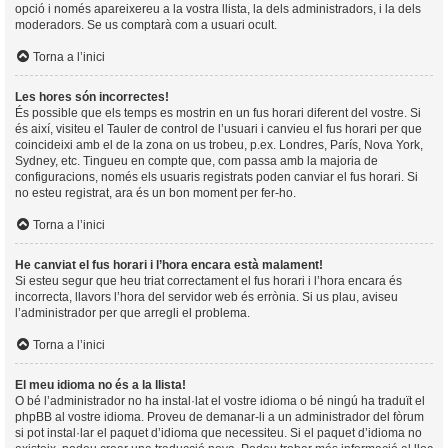
opció i només apareixereu a la vostra llista, la dels administradors, i la dels
moderadors. Se us comptarà com a usuari ocult.
Torna a l’inici
Les hores són incorrectes!
És possible que els temps es mostrin en un fus horari diferent del vostre. Si
és així, visiteu el Tauler de control de l’usuari i canvieu el fus horari per que
coincideixi amb el de la zona on us trobeu, p.ex. Londres, París, Nova York,
Sydney, etc. Tingueu en compte que, com passa amb la majoria de
configuracions, només els usuaris registrats poden canviar el fus horari. Si
no esteu registrat, ara és un bon moment per fer-ho.
Torna a l’inici
He canviat el fus horari i l’hora encara està malament!
Si esteu segur que heu triat correctament el fus horari i l’hora encara és
incorrecta, llavors l’hora del servidor web és errònia. Si us plau, aviseu
l’administrador per que arregli el problema.
Torna a l’inici
El meu idioma no és a la llista!
O bé l’administrador no ha instal·lat el vostre idioma o bé ningú ha traduït el
phpBB al vostre idioma. Proveu de demanar-li a un administrador del fòrum
si pot instal·lar el paquet d’idioma que necessiteu. Si el paquet d’idioma no