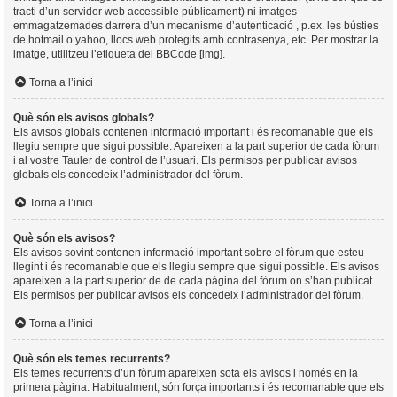
tracti d’un servidor web accessible públicament) ni imatges
emmagatzemades darrera d’un mecanisme d’autenticació , p.ex. les bústies
de hotmail o yahoo, llocs web protegits amb contrasenya, etc. Per mostrar la
imatge, utilitzeu l’etiqueta del BBCode [img].
Torna a l’inici
Què són els avisos globals?
Els avisos globals contenen informació important i és recomanable que els
llegiu sempre que sigui possible. Apareixen a la part superior de cada fòrum
i al vostre Tauler de control de l’usuari. Els permisos per publicar avisos
globals els concedeix l’administrador del fòrum.
Torna a l’inici
Què són els avisos?
Els avisos sovint contenen informació important sobre el fòrum que esteu
llegint i és recomanable que els llegiu sempre que sigui possible. Els avisos
apareixen a la part superior de de cada pàgina del fòrum on s’han publicat.
Els permisos per publicar avisos els concedeix l’administrador del fòrum.
Torna a l’inici
Què són els temes recurrents?
Els temes recurrents d’un fòrum apareixen sota els avisos i només en la
primera pàgina. Habitualment, són força importants i és recomanable que els