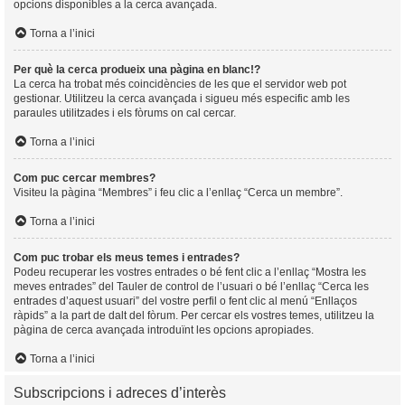
opcions disponibles a la cerca avançada.
Torna a l’inici
Per què la cerca produeix una pàgina en blanc!?
La cerca ha trobat més coincidències de les que el servidor web pot
gestionar. Utilitzeu la cerca avançada i sigueu més especific amb les
paraules utilitzades i els fòrums on cal cercar.
Torna a l’inici
Com puc cercar membres?
Visiteu la pàgina “Membres” i feu clic a l’enllaç “Cerca un membre”.
Torna a l’inici
Com puc trobar els meus temes i entrades?
Podeu recuperar les vostres entrades o bé fent clic a l’enllaç “Mostra les
meves entrades” del Tauler de control de l’usuari o bé l’enllaç “Cerca les
entrades d’aquest usuari” del vostre perfil o fent clic al menú “Enllaços
ràpids” a la part de dalt del fòrum. Per cercar els vostres temes, utilitzeu la
pàgina de cerca avançada introduïnt les opcions apropiades.
Torna a l’inici
Subscripcions i adreces d’interès