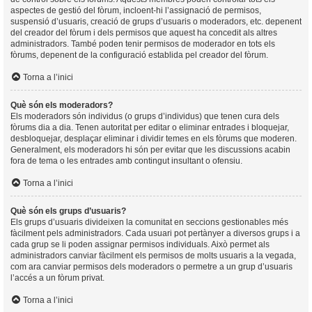
aspectes de gestió del fòrum, incloent-hi l’assignació de permisos,
suspensió d’usuaris, creació de grups d’usuaris o moderadors, etc. depenent
del creador del fòrum i dels permisos que aquest ha concedit als altres
administradors. També poden tenir permisos de moderador en tots els
fòrums, depenent de la configuració establida pel creador del fòrum.
Torna a l’inici
Què són els moderadors?
Els moderadors són individus (o grups d’individus) que tenen cura dels
fòrums dia a dia. Tenen autoritat per editar o eliminar entrades i bloquejar,
desbloquejar, desplaçar eliminar i dividir temes en els fòrums que moderen.
Generalment, els moderadors hi són per evitar que les discussions acabin
fora de tema o les entrades amb contingut insultant o ofensiu.
Torna a l’inici
Què són els grups d’usuaris?
Els grups d’usuaris divideixen la comunitat en seccions gestionables més
fàcilment pels administradors. Cada usuari pot pertànyer a diversos grups i a
cada grup se li poden assignar permisos individuals. Això permet als
administradors canviar fàcilment els permisos de molts usuaris a la vegada,
com ara canviar permisos dels moderadors o permetre a un grup d’usuaris
l’accés a un fòrum privat.
Torna a l’inici