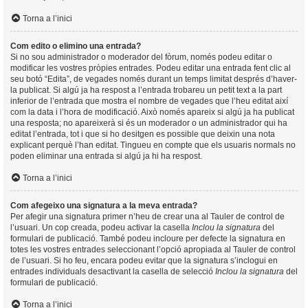
Torna a l’inici
Com edito o elimino una entrada?
Si no sou administrador o moderador del fòrum, només podeu editar o
modificar les vostres pròpies entrades. Podeu editar una entrada fent clic al
seu botó “Edita”, de vegades només durant un temps limitat després d’haver-
la publicat. Si algú ja ha respost a l’entrada trobareu un petit text a la part
inferior de l’entrada que mostra el nombre de vegades que l’heu editat així
com la data i l’hora de modificació. Això només apareix si algú ja ha publicat
una resposta; no apareixerà si és un moderador o un administrador qui ha
editat l’entrada, tot i que si ho desitgen es possible que deixin una nota
explicant perquè l’han editat. Tingueu en compte que els usuaris normals no
poden eliminar una entrada si algú ja hi ha respost.
Torna a l’inici
Com afegeixo una signatura a la meva entrada?
Per afegir una signatura primer n’heu de crear una al Tauler de control de
l’usuari. Un cop creada, podeu activar la casella
Inclou la signatura
del
formulari de publicació. També podeu incloure per defecte la signatura en
totes les vostres entrades seleccionant l’opció apropiada al Tauler de control
de l’usuari. Si ho feu, encara podeu evitar que la signatura s’inclogui en
entrades individuals desactivant la casella de selecció
Inclou la signatura
del
formulari de publicació.
Torna a l’inici