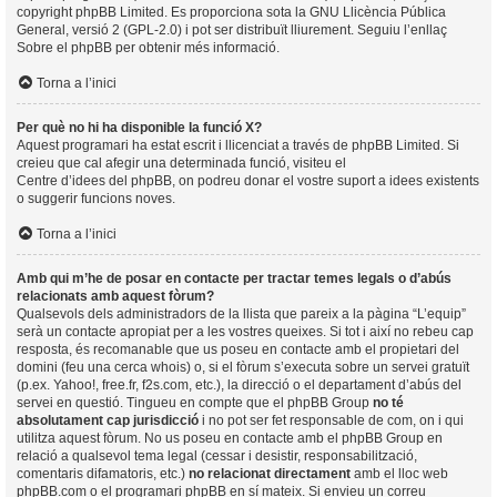
copyright
phpBB Limited
. Es proporciona sota la GNU Llicència Pública
General, versió 2 (GPL-2.0) i pot ser distribuït lliurement. Seguiu l’enllaç
Sobre el phpBB
per obtenir més informació.
Torna a l’inici
Per què no hi ha disponible la funció X?
Aquest programari ha estat escrit i llicenciat a través de phpBB Limited. Si
creieu que cal afegir una determinada funció, visiteu el
Centre d’idees del phpBB
, on podreu donar el vostre suport a idees existents
o suggerir funcions noves.
Torna a l’inici
Amb qui m’he de posar en contacte per tractar temes legals o d’abús
relacionats amb aquest fòrum?
Qualsevols dels administradors de la llista que pareix a la pàgina “L’equip”
serà un contacte apropiat per a les vostres queixes. Si tot i així no rebeu cap
resposta, és recomanable que us poseu en contacte amb el propietari del
domini (feu una
cerca whois
) o, si el fòrum s’executa sobre un servei gratuït
(p.ex. Yahoo!, free.fr, f2s.com, etc.), la direcció o el departament d’abús del
servei en questió. Tingueu en compte que el phpBB Group
no té
absolutament cap jurisdicció
i no pot ser fet responsable de com, on i qui
utilitza aquest fòrum. No us poseu en contacte amb el phpBB Group en
relació a qualsevol tema legal (cessar i desistir, responsabilització,
comentaris difamatoris, etc.)
no relacionat directament
amb el lloc web
phpBB.com o el programari phpBB en sí mateix. Si envieu un correu