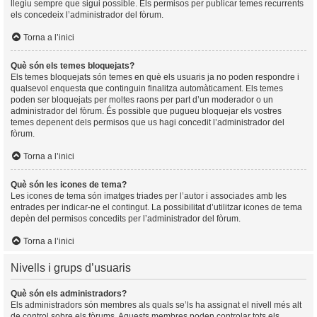
llegiu sempre que sigui possible. Els permisos per publicar temes recurrents
els concedeix l’administrador del fòrum.
Torna a l’inici
Què són els temes bloquejats?
Els temes bloquejats són temes en què els usuaris ja no poden respondre i
qualsevol enquesta que continguin finalitza automàticament. Els temes
poden ser bloquejats per moltes raons per part d’un moderador o un
administrador del fòrum. És possible que pugueu bloquejar els vostres
temes depenent dels permisos que us hagi concedit l’administrador del
fòrum.
Torna a l’inici
Què són les icones de tema?
Les icones de tema són imatges triades per l’autor i associades amb les
entrades per indicar-ne el contingut. La possibilitat d’utilitzar icones de tema
depèn del permisos concedits per l’administrador del fòrum.
Torna a l’inici
Nivells i grups d’usuaris
Què són els administradors?
Els administradors són membres als quals se’ls ha assignat el nivell més alt
de control sobre els fòrums. Aquests membres poden controlar tots els