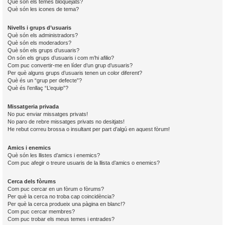
Què són els temes bloquejats?
Què són les icones de tema?
Nivells i grups d’usuaris
Què són els administradors?
Què són els moderadors?
Què són els grups d’usuaris?
On són els grups d’usuaris i com m’hi afilio?
Com puc convertir-me en líder d’un grup d’usuaris?
Per què alguns grups d’usuaris tenen un color diferent?
Què és un “grup per defecte”?
Què és l’enllaç “L’equip”?
Missatgeria privada
No puc enviar missatges privats!
No paro de rebre missatges privats no desitjats!
He rebut correu brossa o insultant per part d’algú en aquest fòrum!
Amics i enemics
Què són les llistes d’amics i enemics?
Com puc afegir o treure usuaris de la llista d’amics o enemics?
Cerca dels fòrums
Com puc cercar en un fòrum o fòrums?
Per què la cerca no troba cap coincidència?
Per què la cerca produeix una pàgina en blanc!?
Com puc cercar membres?
Com puc trobar els meus temes i entrades?