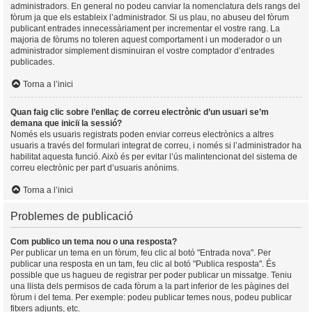
administradors. En general no podeu canviar la nomenclatura dels rangs del
fòrum ja que els estableix l’administrador. Si us plau, no abuseu del fòrum
publicant entrades innecessàriament per incrementar el vostre rang. La
majoria de fòrums no toleren aquest comportament i un moderador o un
administrador simplement disminuiran el vostre comptador d’entrades
publicades.
Torna a l’inici
Quan faig clic sobre l’enllaç de correu electrònic d’un usuari se’m
demana que iniciï la sessió?
Només els usuaris registrats poden enviar correus electrònics a altres
usuaris a través del formulari integrat de correu, i només si l’administrador ha
habilitat aquesta funció. Això és per evitar l’ús malintencionat del sistema de
correu electrònic per part d’usuaris anònims.
Torna a l’inici
Problemes de publicació
Com publico un tema nou o una resposta?
Per publicar un tema en un fòrum, feu clic al botó "Entrada nova". Per
publicar una resposta en un tam, feu clic al botó "Publica resposta". És
possible que us hagueu de registrar per poder publicar un missatge. Teniu
una llista dels permisos de cada fòrum a la part inferior de les pàgines del
fòrum i del tema. Per exemple: podeu publicar temes nous, podeu publicar
fitxers adjunts, etc.