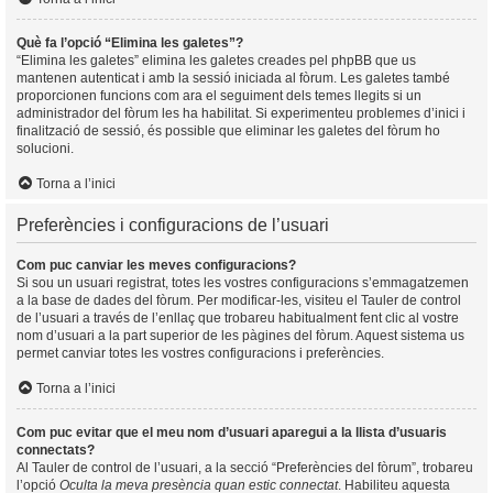
Què fa l’opció “Elimina les galetes”?
“Elimina les galetes” elimina les galetes creades pel phpBB que us
mantenen autenticat i amb la sessió iniciada al fòrum. Les galetes també
proporcionen funcions com ara el seguiment dels temes llegits si un
administrador del fòrum les ha habilitat. Si experimenteu problemes d’inici i
finalització de sessió, és possible que eliminar les galetes del fòrum ho
solucioni.
Torna a l’inici
Preferències i configuracions de l’usuari
Com puc canviar les meves configuracions?
Si sou un usuari registrat, totes les vostres configuracions s’emmagatzemen
a la base de dades del fòrum. Per modificar-les, visiteu el Tauler de control
de l’usuari a través de l’enllaç que trobareu habitualment fent clic al vostre
nom d’usuari a la part superior de les pàgines del fòrum. Aquest sistema us
permet canviar totes les vostres configuracions i preferències.
Torna a l’inici
Com puc evitar que el meu nom d’usuari aparegui a la llista d’usuaris
connectats?
Al Tauler de control de l’usuari, a la secció “Preferències del fòrum”, trobareu
l’opció
Oculta la meva presència quan estic connectat
. Habiliteu aquesta