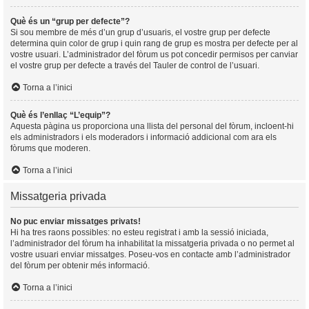
Què és un “grup per defecte”?
Si sou membre de més d’un grup d’usuaris, el vostre grup per defecte
determina quin color de grup i quin rang de grup es mostra per defecte per al
vostre usuari. L’administrador del fòrum us pot concedir permisos per canviar
el vostre grup per defecte a través del Tauler de control de l’usuari.
Torna a l’inici
Què és l’enllaç “L’equip”?
Aquesta pàgina us proporciona una llista del personal del fòrum, incloent-hi
els administradors i els moderadors i informació addicional com ara els
fòrums que moderen.
Torna a l’inici
Missatgeria privada
No puc enviar missatges privats!
Hi ha tres raons possibles: no esteu registrat i amb la sessió iniciada,
l’administrador del fòrum ha inhabilitat la missatgeria privada o no permet al
vostre usuari enviar missatges. Poseu-vos en contacte amb l’administrador
del fòrum per obtenir més informació.
Torna a l’inici