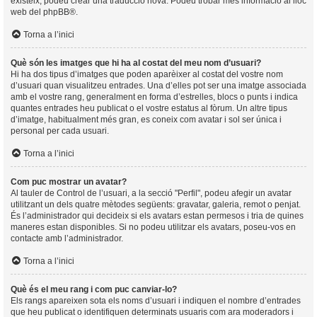
existeix, podeu crear una traducció nova. Podeu trobar més informació al lloc
web del
phpBB
®.
Torna a l’inici
Què són les imatges que hi ha al costat del meu nom d’usuari?
Hi ha dos tipus d’imatges que poden aparèixer al costat del vostre nom
d’usuari quan visualitzeu entrades. Una d’elles pot ser una imatge associada
amb el vostre rang, generalment en forma d’estrelles, blocs o punts i indica
quantes entrades heu publicat o el vostre estatus al fòrum. Un altre tipus
d’imatge, habitualment més gran, es coneix com avatar i sol ser única i
personal per cada usuari.
Torna a l’inici
Com puc mostrar un avatar?
Al tauler de Control de l’usuari, a la secció "Perfil", podeu afegir un avatar
utilitzant un dels quatre mètodes següents: gravatar, galeria, remot o penjat.
És l’administrador qui decideix si els avatars estan permesos i tria de quines
maneres estan disponibles. Si no podeu utilitzar els avatars, poseu-vos en
contacte amb l’administrador.
Torna a l’inici
Què és el meu rang i com puc canviar-lo?
Els rangs apareixen sota els noms d’usuari i indiquen el nombre d’entrades
que heu publicat o identifiquen determinats usuaris com ara moderadors i