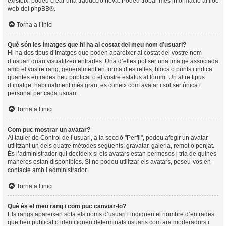
existeix, podeu crear una traducció nova. Podeu trobar més informació al lloc
web del
phpBB
®.
Torna a l’inici
Què són les imatges que hi ha al costat del meu nom d’usuari?
Hi ha dos tipus d’imatges que poden aparèixer al costat del vostre nom
d’usuari quan visualitzeu entrades. Una d’elles pot ser una imatge associada
amb el vostre rang, generalment en forma d’estrelles, blocs o punts i indica
quantes entrades heu publicat o el vostre estatus al fòrum. Un altre tipus
d’imatge, habitualment més gran, es coneix com avatar i sol ser única i
personal per cada usuari.
Torna a l’inici
Com puc mostrar un avatar?
Al tauler de Control de l’usuari, a la secció "Perfil", podeu afegir un avatar
utilitzant un dels quatre mètodes següents: gravatar, galeria, remot o penjat.
És l’administrador qui decideix si els avatars estan permesos i tria de quines
maneres estan disponibles. Si no podeu utilitzar els avatars, poseu-vos en
contacte amb l’administrador.
Torna a l’inici
Què és el meu rang i com puc canviar-lo?
Els rangs apareixen sota els noms d’usuari i indiquen el nombre d’entrades
que heu publicat o identifiquen determinats usuaris com ara moderadors i