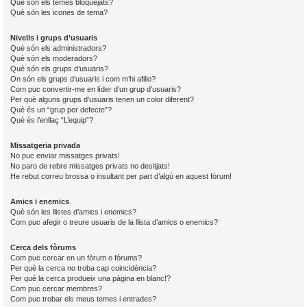
Què són els temes bloquejats?
Què són les icones de tema?
Nivells i grups d’usuaris
Què són els administradors?
Què són els moderadors?
Què són els grups d’usuaris?
On són els grups d’usuaris i com m’hi afilio?
Com puc convertir-me en líder d’un grup d’usuaris?
Per què alguns grups d’usuaris tenen un color diferent?
Què és un “grup per defecte”?
Què és l’enllaç “L’equip”?
Missatgeria privada
No puc enviar missatges privats!
No paro de rebre missatges privats no desitjats!
He rebut correu brossa o insultant per part d’algú en aquest fòrum!
Amics i enemics
Què són les llistes d’amics i enemics?
Com puc afegir o treure usuaris de la llista d’amics o enemics?
Cerca dels fòrums
Com puc cercar en un fòrum o fòrums?
Per què la cerca no troba cap coincidència?
Per què la cerca produeix una pàgina en blanc!?
Com puc cercar membres?
Com puc trobar els meus temes i entrades?