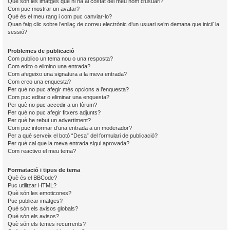
Què són les imatges que hi ha al costat del meu nom d’usuari?
Com puc mostrar un avatar?
Què és el meu rang i com puc canviar-lo?
Quan faig clic sobre l’enllaç de correu electrònic d’un usuari se’m demana que iniciï la
sessió?
Problemes de publicació
Com publico un tema nou o una resposta?
Com edito o elimino una entrada?
Com afegeixo una signatura a la meva entrada?
Com creo una enquesta?
Per què no puc afegir més opcions a l’enquesta?
Com puc editar o eliminar una enquesta?
Per què no puc accedir a un fòrum?
Per què no puc afegir fitxers adjunts?
Per què he rebut un advertiment?
Com puc informar d’una entrada a un moderador?
Per a què serveix el botó “Desa” del formulari de publicació?
Per què cal que la meva entrada sigui aprovada?
Com reactivo el meu tema?
Formatació i tipus de tema
Què és el BBCode?
Puc utilitzar HTML?
Què són les emoticones?
Puc publicar imatges?
Què són els avisos globals?
Què són els avisos?
Què són els temes recurrents?