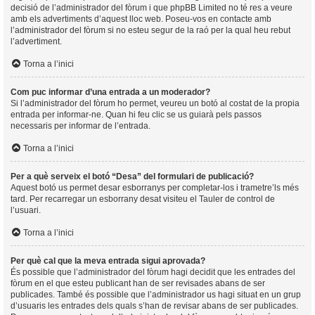
decisió de l’administrador del fòrum i que phpBB Limited no té res a veure
amb els advertiments d’aquest lloc web. Poseu-vos en contacte amb
l’administrador del fòrum si no esteu segur de la raó per la qual heu rebut
l’advertiment.
Torna a l’inici
Com puc informar d’una entrada a un moderador?
Si l’administrador del fòrum ho permet, veureu un botó al costat de la propia
entrada per informar-ne. Quan hi feu clic se us guiarà pels passos
necessaris per informar de l’entrada.
Torna a l’inici
Per a què serveix el botó “Desa” del formulari de publicació?
Aquest botó us permet desar esborranys per completar-los i trametre’ls més
tard. Per recarregar un esborrany desat visiteu el Tauler de control de
l’usuari.
Torna a l’inici
Per què cal que la meva entrada sigui aprovada?
És possible que l’administrador del fòrum hagi decidit que les entrades del
fòrum en el que esteu publicant han de ser revisades abans de ser
publicades. També és possible que l’administrador us hagi situat en un grup
d’usuaris les entrades dels quals s’han de revisar abans de ser publicades.