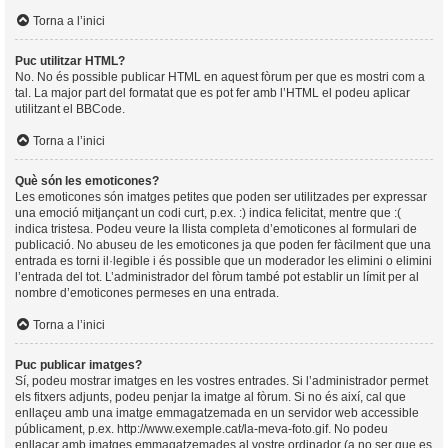
Torna a l’inici
Puc utilitzar HTML?
No. No és possible publicar HTML en aquest fòrum per que es mostri com a
tal. La major part del formatat que es pot fer amb l’HTML el podeu aplicar
utilitzant el BBCode.
Torna a l’inici
Què són les emoticones?
Les emoticones són imatges petites que poden ser utilitzades per expressar
una emoció mitjançant un codi curt, p.ex. :) indica felicitat, mentre que :(
indica tristesa. Podeu veure la llista completa d’emoticones al formulari de
publicació. No abuseu de les emoticones ja que poden fer fàcilment que una
entrada es torni il·legible i és possible que un moderador les elimini o elimini
l’entrada del tot. L’administrador del fòrum també pot establir un límit per al
nombre d’emoticones permeses en una entrada.
Torna a l’inici
Puc publicar imatges?
Sí, podeu mostrar imatges en les vostres entrades. Si l’administrador permet
els fitxers adjunts, podeu penjar la imatge al fòrum. Si no és així, cal que
enllaçeu amb una imatge emmagatzemada en un servidor web accessible
públicament, p.ex. http://www.exemple.cat/la-meva-foto.gif. No podeu
enllaçar amb imatges emmagatzemades al vostre ordinador (a no ser que es