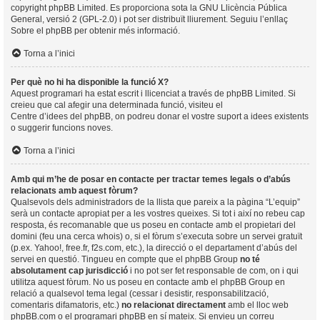
copyright
phpBB Limited
. Es proporciona sota la GNU Llicència Pública
General, versió 2 (GPL-2.0) i pot ser distribuït lliurement. Seguiu l’enllaç
Sobre el phpBB
per obtenir més informació.
Torna a l’inici
Per què no hi ha disponible la funció X?
Aquest programari ha estat escrit i llicenciat a través de phpBB Limited. Si
creieu que cal afegir una determinada funció, visiteu el
Centre d’idees del phpBB
, on podreu donar el vostre suport a idees existents
o suggerir funcions noves.
Torna a l’inici
Amb qui m’he de posar en contacte per tractar temes legals o d’abús
relacionats amb aquest fòrum?
Qualsevols dels administradors de la llista que pareix a la pàgina “L’equip”
serà un contacte apropiat per a les vostres queixes. Si tot i així no rebeu cap
resposta, és recomanable que us poseu en contacte amb el propietari del
domini (feu una
cerca whois
) o, si el fòrum s’executa sobre un servei gratuït
(p.ex. Yahoo!, free.fr, f2s.com, etc.), la direcció o el departament d’abús del
servei en questió. Tingueu en compte que el phpBB Group
no té
absolutament cap jurisdicció
i no pot ser fet responsable de com, on i qui
utilitza aquest fòrum. No us poseu en contacte amb el phpBB Group en
relació a qualsevol tema legal (cessar i desistir, responsabilització,
comentaris difamatoris, etc.)
no relacionat directament
amb el lloc web
phpBB.com o el programari phpBB en sí mateix. Si envieu un correu