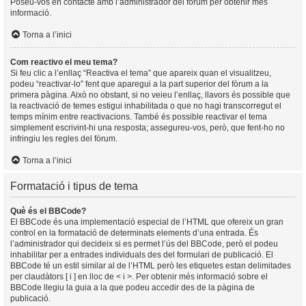
Poseu-vos en contacte amb l’administrador del fòrum per obtenir més
informació.
Torna a l’inici
Com reactivo el meu tema?
Si feu clic a l’enllaç “Reactiva el tema” que apareix quan el visualitzeu,
podeu “reactivar-lo” fent que aparegui a la part superior del fòrum a la
primera pàgina. Això no obstant, si no veieu l’enllaç, llavors és possible que
la reactivació de temes estigui inhabilitada o que no hagi transcorregut el
temps mínim entre reactivacions. També és possible reactivar el tema
simplement escrivint-hi una resposta; assegureu-vos, però, que fent-ho no
infringiu les regles del fòrum.
Torna a l’inici
Formatació i tipus de tema
Què és el BBCode?
El BBCode és una implementació especial de l’HTML que ofereix un gran
control en la formatació de determinats elements d’una entrada. És
l’administrador qui decideix si es permet l’ús del BBCode, però el podeu
inhabilitar per a entrades individuals des del formulari de publicació. El
BBCode té un estil similar al de l’HTML però les etiquetes estan delimitades
per claudàtors [ i ] en lloc de < i >. Per obtenir més informació sobre el
BBCode llegiu la guia a la que podeu accedir des de la pàgina de
publicació.