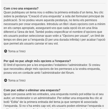
Com creo una enquesta?
Quan publiqueu un tema nou o editeu la primera entrada d’un tema, feu clic
sobre la pestanya “Creació d’una enquesta” a sota del formulari principal de
publicació. Si no podeu veure aquesta pestanya, no teniu els permisos
necessaris per crear enquestes. Introduïu un títol i dues opcions com a mínim
en els camps apropiats, assegurant-vos que cada opció és en una línia
diferent a l’àrea de text. També podeu especificar el nombre d’opcions que
els usuaris podran seleccionar quan votin a “Opcions per usuari”, un límit de
temps en dies per a l’enquesta (0 per una durada infinita) i per acabar l’opció
que permet als usuaris canviar el seu vot.
Torna a l’inici
Per què no puc afegir més opcions a l’enquesta?
El límit d’opcions per a les enquestes l’estableix l’administrador. Si creieu
que necessiteu afegir més opcions de les permeses a la vostra enquesta,
poseu-vos en contacte amb l’administrador del fòrum.
Torna a l’inici
Com puc editar o eliminar una enquesta?
Igual com passa amb les entrades, una enquesta només pot editar-la el seu
autor, un moderador o un administrador. Per editar una enquesta feu clic al
botó “Edita” de la primera entrada del tema ja que sempre té associada
l’enquesta. Si no s’ha emès cap vot, els usuaris poden eliminar l’enquesta o