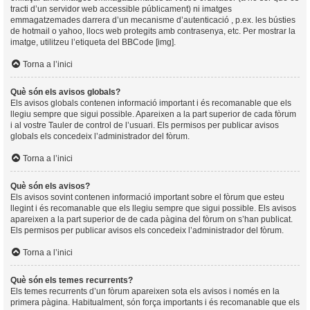
tracti d’un servidor web accessible públicament) ni imatges
emmagatzemades darrera d’un mecanisme d’autenticació , p.ex. les bústies
de hotmail o yahoo, llocs web protegits amb contrasenya, etc. Per mostrar la
imatge, utilitzeu l’etiqueta del BBCode [img].
Torna a l’inici
Què són els avisos globals?
Els avisos globals contenen informació important i és recomanable que els
llegiu sempre que sigui possible. Apareixen a la part superior de cada fòrum
i al vostre Tauler de control de l’usuari. Els permisos per publicar avisos
globals els concedeix l’administrador del fòrum.
Torna a l’inici
Què són els avisos?
Els avisos sovint contenen informació important sobre el fòrum que esteu
llegint i és recomanable que els llegiu sempre que sigui possible. Els avisos
apareixen a la part superior de de cada pàgina del fòrum on s’han publicat.
Els permisos per publicar avisos els concedeix l’administrador del fòrum.
Torna a l’inici
Què són els temes recurrents?
Els temes recurrents d’un fòrum apareixen sota els avisos i només en la
primera pàgina. Habitualment, són força importants i és recomanable que els