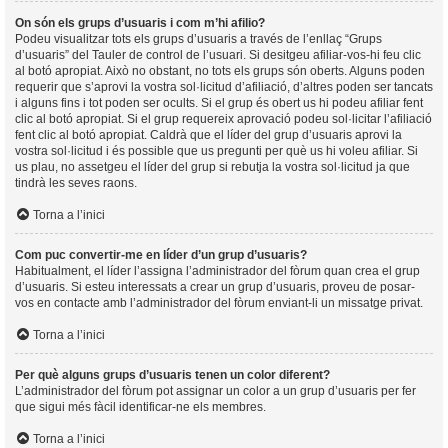
On són els grups d’usuaris i com m’hi afilio?
Podeu visualitzar tots els grups d’usuaris a través de l’enllaç “Grups
d’usuaris” del Tauler de control de l’usuari. Si desitgeu afiliar-vos-hi feu clic
al botó apropiat. Això no obstant, no tots els grups són oberts. Alguns poden
requerir que s’aprovi la vostra sol·licitud d’afiliació, d’altres poden ser tancats
i alguns fins i tot poden ser ocults. Si el grup és obert us hi podeu afiliar fent
clic al botó apropiat. Si el grup requereix aprovació podeu sol·licitar l’afiliació
fent clic al botó apropiat. Caldrà que el líder del grup d’usuaris aprovi la
vostra sol·licitud i és possible que us pregunti per què us hi voleu afiliar. Si
us plau, no assetgeu el líder del grup si rebutja la vostra sol·licitud ja que
tindrà les seves raons.
Torna a l’inici
Com puc convertir-me en líder d’un grup d’usuaris?
Habitualment, el líder l’assigna l’administrador del fòrum quan crea el grup
d’usuaris. Si esteu interessats a crear un grup d’usuaris, proveu de posar-
vos en contacte amb l’administrador del fòrum enviant-li un missatge privat.
Torna a l’inici
Per què alguns grups d’usuaris tenen un color diferent?
L’administrador del fòrum pot assignar un color a un grup d’usuaris per fer
que sigui més fàcil identificar-ne els membres.
Torna a l’inici