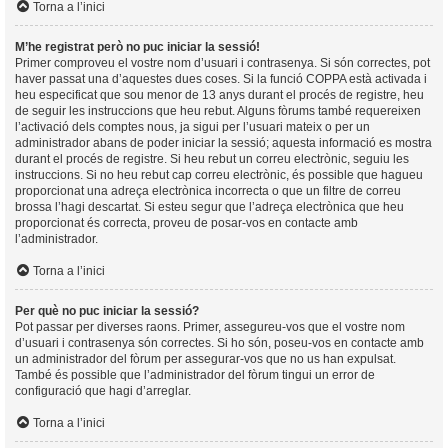
Torna a l’inici
M’he registrat però no puc iniciar la sessió!
Primer comproveu el vostre nom d’usuari i contrasenya. Si són correctes, pot
haver passat una d’aquestes dues coses. Si la funció COPPA està activada i
heu especificat que sou menor de 13 anys durant el procés de registre, heu
de seguir les instruccions que heu rebut. Alguns fòrums també requereixen
l’activació dels comptes nous, ja sigui per l’usuari mateix o per un
administrador abans de poder iniciar la sessió; aquesta informació es mostra
durant el procés de registre. Si heu rebut un correu electrònic, seguiu les
instruccions. Si no heu rebut cap correu electrònic, és possible que hagueu
proporcionat una adreça electrònica incorrecta o que un filtre de correu
brossa l’hagi descartat. Si esteu segur que l’adreça electrònica que heu
proporcionat és correcta, proveu de posar-vos en contacte amb
l’administrador.
Torna a l’inici
Per què no puc iniciar la sessió?
Pot passar per diverses raons. Primer, assegureu-vos que el vostre nom
d’usuari i contrasenya són correctes. Si ho són, poseu-vos en contacte amb
un administrador del fòrum per assegurar-vos que no us han expulsat.
També és possible que l’administrador del fòrum tingui un error de
configuració que hagi d’arreglar.
Torna a l’inici