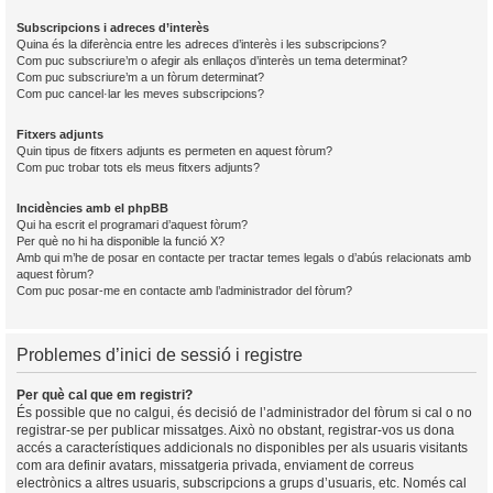
Subscripcions i adreces d’interès
Quina és la diferència entre les adreces d’interès i les subscripcions?
Com puc subscriure’m o afegir als enllaços d’interès un tema determinat?
Com puc subscriure’m a un fòrum determinat?
Com puc cancel·lar les meves subscripcions?
Fitxers adjunts
Quin tipus de fitxers adjunts es permeten en aquest fòrum?
Com puc trobar tots els meus fitxers adjunts?
Incidències amb el phpBB
Qui ha escrit el programari d’aquest fòrum?
Per què no hi ha disponible la funció X?
Amb qui m’he de posar en contacte per tractar temes legals o d’abús relacionats amb
aquest fòrum?
Com puc posar-me en contacte amb l’administrador del fòrum?
Problemes d’inici de sessió i registre
Per què cal que em registri?
És possible que no calgui, és decisió de l’administrador del fòrum si cal o no
registrar-se per publicar missatges. Això no obstant, registrar-vos us dona
accés a característiques addicionals no disponibles per als usuaris visitants
com ara definir avatars, missatgeria privada, enviament de correus
electrònics a altres usuaris, subscripcions a grups d’usuaris, etc. Només cal