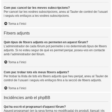
Com puc cancel·lar les meves subscripcions?
Per cancel·lar les vostres subscripcions, aneu al Tauler de control de l’usuari
i seguiu els enllaços a les vostres subscripcions.
Torna a l’inici
Fitxers adjunts
Quin tipus de fitxers adjunts es permeten en aquest fòrum?
L’administrador de cada fòrum pot permetre o no determinats tipus de fitxers
adjunts. Si no esteu segur de què es permet penjar, poseu-vos en contacte
amb l’administrador del fòrum.
Torna a l’inici
Com puc trobar tots els meus fitxers adjunts?
Per trobar la llista de tots els fitxers adjunts que heu penjat, aneu al Tauler de
control de l’usuari i seguiu els enllaços fins a la secció de fitxers adjunts.
Torna a l’inici
Incidències amb el phpBB
Qui ha escrit el programari d’aquest fòrum?
Aquest programari (en la seva forma no modificada) és produït, llançat i és