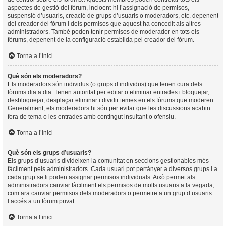
aspectes de gestió del fòrum, incloent-hi l’assignació de permisos,
suspensió d’usuaris, creació de grups d’usuaris o moderadors, etc. depenent
del creador del fòrum i dels permisos que aquest ha concedit als altres
administradors. També poden tenir permisos de moderador en tots els
fòrums, depenent de la configuració establida pel creador del fòrum.
Torna a l’inici
Què són els moderadors?
Els moderadors són individus (o grups d’individus) que tenen cura dels
fòrums dia a dia. Tenen autoritat per editar o eliminar entrades i bloquejar,
desbloquejar, desplaçar eliminar i dividir temes en els fòrums que moderen.
Generalment, els moderadors hi són per evitar que les discussions acabin
fora de tema o les entrades amb contingut insultant o ofensiu.
Torna a l’inici
Què són els grups d’usuaris?
Els grups d’usuaris divideixen la comunitat en seccions gestionables més
fàcilment pels administradors. Cada usuari pot pertànyer a diversos grups i a
cada grup se li poden assignar permisos individuals. Això permet als
administradors canviar fàcilment els permisos de molts usuaris a la vegada,
com ara canviar permisos dels moderadors o permetre a un grup d’usuaris
l’accés a un fòrum privat.
Torna a l’inici