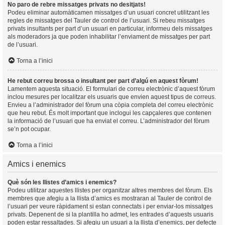
No paro de rebre missatges privats no desitjats!
Podeu eliminar automàticamen missatges d’un usuari concret utilitzant les
regles de missatges del Tauler de control de l’usuari. Si rebeu missatges
privats insultants per part d’un usuari en particular, informeu dels missatges
als moderadors ja que poden inhabilitar l’enviament de missatges per part
de l’usuari.
Torna a l’inici
He rebut correu brossa o insultant per part d’algú en aquest fòrum!
Lamentem aquesta situació. El formulari de correu electrònic d’aquest fòrum
inclou mesures per localitzar els usuaris que envien aquest tipus de correus.
Envieu a l’administrador del fòrum una còpia completa del correu electrònic
que heu rebut. És molt important que inclogui les capçaleres que contenen
la informació de l’usuari que ha enviat el correu. L’administrador del fòrum
se’n pot ocupar.
Torna a l’inici
Amics i enemics
Què són les llistes d’amics i enemics?
Podeu utilitzar aquestes llistes per organitzar altres membres del fòrum. Els
membres que afegiu a la llista d’amics es mostraran al Tauler de control de
l’usuari per veure ràpidament si estan connectats i per enviar-los missatges
privats. Depenent de si la plantilla ho admet, les entrades d’aquests usuaris
poden estar ressaltades. Si afegiu un usuari a la llista d’enemics, per defecte