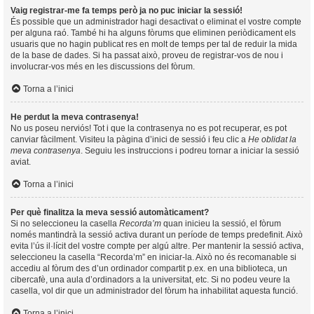
Vaig registrar-me fa temps però ja no puc iniciar la sessió!
És possible que un administrador hagi desactivat o eliminat el vostre compte
per alguna raó. També hi ha alguns fòrums que eliminen periòdicament els
usuaris que no hagin publicat res en molt de temps per tal de reduir la mida
de la base de dades. Si ha passat això, proveu de registrar-vos de nou i
involucrar-vos més en les discussions del fòrum.
Torna a l’inici
He perdut la meva contrasenya!
No us poseu nerviós! Tot i que la contrasenya no es pot recuperar, es pot
canviar fàcilment. Visiteu la pàgina d’inici de sessió i feu clic a
He oblidat la
meva contrasenya
. Seguiu les instruccions i podreu tornar a iniciar la sessió
aviat.
Torna a l’inici
Per què finalitza la meva sessió automàticament?
Si no seleccioneu la casella
Recorda’m
quan inicieu la sessió, el fòrum
només mantindrà la sessió activa durant un període de temps predefinit. Això
evita l’ús il·lícit del vostre compte per algú altre. Per mantenir la sessió activa,
seleccioneu la casella “Recorda’m” en iniciar-la. Això no és recomanable si
accediu al fòrum des d’un ordinador compartit p.ex. en una biblioteca, un
cibercafè, una aula d’ordinadors a la universitat, etc. Si no podeu veure la
casella, vol dir que un administrador del fòrum ha inhabilitat aquesta funció.
Torna a l’inici