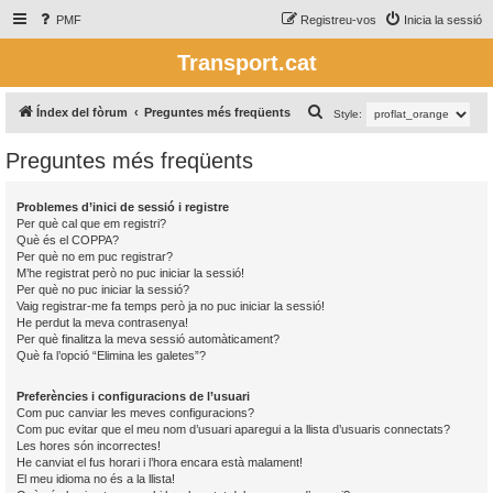
PMF
Registreu-vos
Inicia la sessió
Transport.cat
C
Índex del fòrum
Preguntes més freqüents
Style:
e
Preguntes més freqüents
r
c
Problemes d’inici de sessió i registre
a
Per què cal que em registri?
Què és el COPPA?
Per què no em puc registrar?
M’he registrat però no puc iniciar la sessió!
Per què no puc iniciar la sessió?
Vaig registrar-me fa temps però ja no puc iniciar la sessió!
He perdut la meva contrasenya!
Per què finalitza la meva sessió automàticament?
Què fa l’opció “Elimina les galetes”?
Preferències i configuracions de l’usuari
Com puc canviar les meves configuracions?
Com puc evitar que el meu nom d’usuari aparegui a la llista d’usuaris connectats?
Les hores són incorrectes!
He canviat el fus horari i l’hora encara està malament!
El meu idioma no és a la llista!