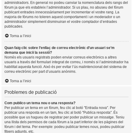
administradors. En general no podeu canviar la nomenclatura dels rangs del
fòrum ja que els estableix l’administrador. Si us plau, no abuseu del fòrum
publicant entrades innecessàriament per incrementar el vostre rang. La
majoria de fòrums no toleren aquest comportament i un moderador o un
administrador simplement disminuiran el vostre comptador d’entrades
publicades.
Torna a l’inici
Quan faig clic sobre l’enllaç de correu electrònic d’un usuari se’m
demana que iniciï la sessió?
Només els usuaris registrats poden enviar correus electrònics a altres
usuaris a través del formulari integrat de correu, i només si l’administrador ha
habilitat aquesta funció. Això és per evitar l’ús malintencionat del sistema de
correu electrònic per part d’usuaris anònims.
Torna a l’inici
Problemes de publicació
Com publico un tema nou o una resposta?
Per publicar un tema en un fòrum, feu clic al botó "Entrada nova". Per
publicar una resposta en un tam, feu clic al botó "Publica resposta". És
possible que us hagueu de registrar per poder publicar un missatge. Teniu
una llista dels permisos de cada fòrum a la part inferior de les pàgines del
fòrum i del tema. Per exemple: podeu publicar temes nous, podeu publicar
fitxers adjunts, etc.