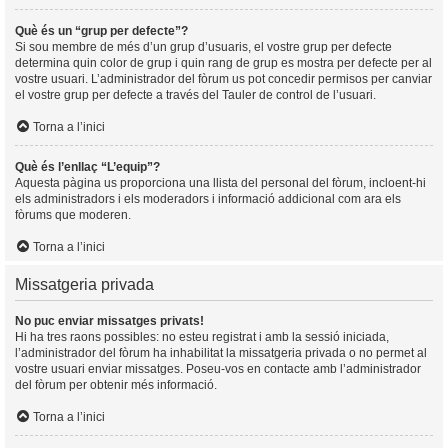
Què és un “grup per defecte”?
Si sou membre de més d’un grup d’usuaris, el vostre grup per defecte
determina quin color de grup i quin rang de grup es mostra per defecte per al
vostre usuari. L’administrador del fòrum us pot concedir permisos per canviar
el vostre grup per defecte a través del Tauler de control de l’usuari.
Torna a l’inici
Què és l’enllaç “L’equip”?
Aquesta pàgina us proporciona una llista del personal del fòrum, incloent-hi
els administradors i els moderadors i informació addicional com ara els
fòrums que moderen.
Torna a l’inici
Missatgeria privada
No puc enviar missatges privats!
Hi ha tres raons possibles: no esteu registrat i amb la sessió iniciada,
l’administrador del fòrum ha inhabilitat la missatgeria privada o no permet al
vostre usuari enviar missatges. Poseu-vos en contacte amb l’administrador
del fòrum per obtenir més informació.
Torna a l’inici