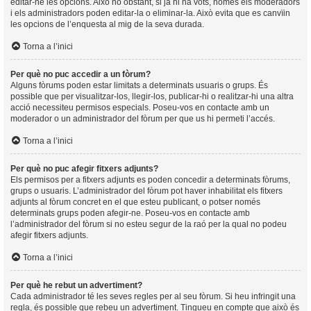
editar-ne les opcions. Això no obstant, si ja hi ha vots, només els moderadors
i els administradors poden editar-la o eliminar-la. Això evita que es canvïin
les opcions de l’enquesta al mig de la seva durada.
Torna a l’inici
Per què no puc accedir a un fòrum?
Alguns fòrums poden estar limitats a determinats usuaris o grups. És
possible que per visualitzar-los, llegir-los, publicar-hi o realitzar-hi una altra
acció necessiteu permisos especials. Poseu-vos en contacte amb un
moderador o un administrador del fòrum per que us hi permeti l’accés.
Torna a l’inici
Per què no puc afegir fitxers adjunts?
Els permisos per a fitxers adjunts es poden concedir a determinats fòrums,
grups o usuaris. L’administrador del fòrum pot haver inhabilitat els fitxers
adjunts al fòrum concret en el que esteu publicant, o potser només
determinats grups poden afegir-ne. Poseu-vos en contacte amb
l’administrador del fòrum si no esteu segur de la raó per la qual no podeu
afegir fitxers adjunts.
Torna a l’inici
Per què he rebut un advertiment?
Cada administrador té les seves regles per al seu fòrum. Si heu infringit una
regla, és possible que rebeu un advertiment. Tingueu en compte que això és