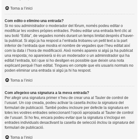
Torna a l’inici
Com edito o elimino una entrada?
Si no sou administrador o moderador del fòrum, només podeu editar o
modificar les vostres pròpies entrades. Podeu editar una entrada fent clic al
seu botó “Edita”, de vegades només durant un temps limitat després d’haver-
la publicat. Si algú ja ha respost a l’entrada trobareu un petit text a la part
inferior de l’entrada que mostra el nombre de vegades que l’heu editat així
com la data i l’hora de modificació. Això només apareix si algú ja ha publicat
una resposta; no apareixerà si és un moderador o un administrador qui ha
editat l’entrada, tot i que si ho desitgen es possible que deixin una nota
explicant perquè l’han editat. Tingueu en compte que els usuaris normals no
poden eliminar una entrada si algú ja hi ha respost.
Torna a l’inici
Com afegeixo una signatura a la meva entrada?
Per afegir una signatura primer n’heu de crear una al Tauler de control de
l’usuari. Un cop creada, podeu activar la casella
Inclou la signatura
del
formulari de publicació. També podeu incloure per defecte la signatura en
totes les vostres entrades seleccionant l’opció apropiada al Tauler de control
de l’usuari. Si ho feu, encara podeu evitar que la signatura s’inclogui en
entrades individuals desactivant la casella de selecció
Inclou la signatura
del
formulari de publicació.
Torna a l’inici