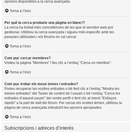
opcions disponibles a la cerca avançada.
Torna a l’inici
Per què la cerca produeix una pàgina en blanc!?
La cerca ha trobat més coincidències de les que el servidor web pot
gestionar. Utilitzeu la cerca avançada i sigueu més especific amb les
paraules utilitzades i els fòrums on cal cercar.
Torna a l’inici
Com puc cercar membres?
Visiteu la pàgina “Membres” i feu clic a l’enllaç “Cerca un membre”.
Torna a l’inici
Com puc trobar els meus temes i entrades?
Podeu recuperar les vostres entrades o bé fent clic a l’enllaç “Mostra les
meves entrades” del Tauler de control de l’usuari o bé l’enllaç “Cerca les
entrades d’aquest usuari” del vostre perfil o fent clic al menú “Enllaços
ràpids” a la part de dalt del fòrum. Per cercar els vostres temes, utilitzeu la
pàgina de cerca avançada introduïnt les opcions apropiades.
Torna a l’inici
Subscripcions i adreces d’interès