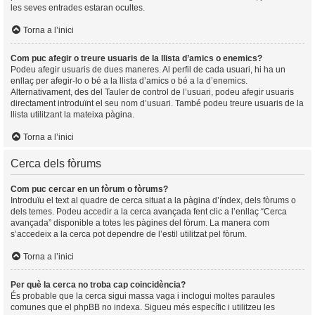
les seves entrades estaran ocultes.
Torna a l’inici
Com puc afegir o treure usuaris de la llista d’amics o enemics?
Podeu afegir usuaris de dues maneres. Al perfil de cada usuari, hi ha un
enllaç per afegir-lo o bé a la llista d’amics o bé a la d’enemics.
Alternativament, des del Tauler de control de l’usuari, podeu afegir usuaris
directament introduïnt el seu nom d’usuari. També podeu treure usuaris de la
llista utilitzant la mateixa pàgina.
Torna a l’inici
Cerca dels fòrums
Com puc cercar en un fòrum o fòrums?
Introduïu el text al quadre de cerca situat a la pàgina d’índex, dels fòrums o
dels temes. Podeu accedir a la cerca avançada fent clic a l’enllaç “Cerca
avançada” disponible a totes les pàgines del fòrum. La manera com
s’accedeix a la cerca pot dependre de l’estil utilitzat pel fòrum.
Torna a l’inici
Per què la cerca no troba cap coincidència?
És probable que la cerca sigui massa vaga i inclogui moltes paraules
comunes que el phpBB no indexa. Sigueu més específic i utilitzeu les