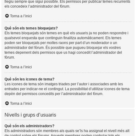
llegiu sempre que sigui possible. Els permisos per publicar temes recurrents
els concedeix l’administrador del fòrum.
Torna a l’inici
Què són els temes bloquejats?
Els temes bloquejats són temes en què els usuaris ja no poden respondre i
qualsevol enquesta que continguin finalitza automàticament. Els temes
poden ser bloquejats per moltes raons per part d’un moderador o un
administrador del fòrum. És possible que pugueu bloquejar els vostres
temes depenent dels permisos que us hagi concedit l’administrador del
fòrum.
Torna a l’inici
Què són les icones de tema?
Les icones de tema són imatges triades per l’autor i associades amb les
entrades per indicar-ne el contingut. La possibilitat d’utilitzar icones de tema
depèn del permisos concedits per l’administrador del fòrum.
Torna a l’inici
Nivells i grups d’usuaris
Què són els administradors?
Els administradors són membres als quals se’ls ha assignat el nivell més alt
de control sobre els fòrums. Aquests membres poden controlar tots els