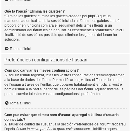
Què fa l’opció “Elimina les galetes”?
“Elimina les galetes” elimina les galetes creades pel phpBB que us
mantenen autenticat i amb la sessió iniciada al fòrum. Les galetes també
proporcionen funcions com ara el seguiment dels temes llegits si un
administrador del fòrum les ha habilitat. Si experimenteu problemes d’inici i
finalització de sessió, és possible que eliminar les galetes del fòrum ho
solucioni.
Torna a l’inici
Preferències i configuracions de l’usuari
Com puc canviar les meves configuracions?
Si sou un usuari registrat, totes les vostres configuracions s’emmagatzemen
a la base de dades del fòrum. Per modificar-les, visiteu el Tauler de control
de l’usuari a través de l’enllaç que trobareu habitualment fent clic al vostre
nom d’usuari a la part superior de les pàgines del fòrum. Aquest sistema us
permet canviar totes les vostres configuracions i preferències.
Torna a l’inici
Com puc evitar que el meu nom d’usuari aparegui a la llista d’usuaris
connectats?
Al Tauler de control de l’usuari, a la secció “Preferències del fòrum”, trobareu
l’opció
Oculta la meva presència quan estic connectat
. Habiliteu aquesta