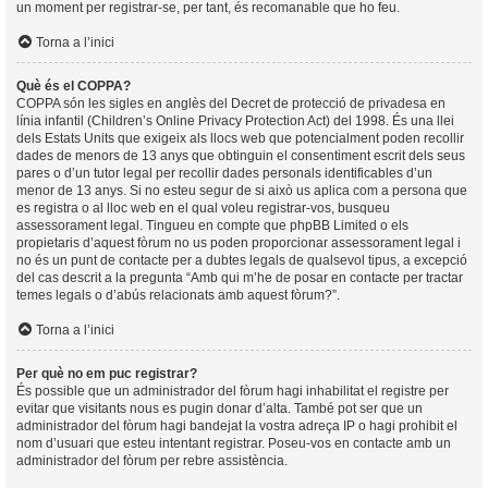
un moment per registrar-se, per tant, és recomanable que ho feu.
Torna a l’inici
Què és el COPPA?
COPPA són les sigles en anglès del Decret de protecció de privadesa en
línia infantil (Children’s Online Privacy Protection Act) del 1998. És una llei
dels Estats Units que exigeix als llocs web que potencialment poden recollir
dades de menors de 13 anys que obtinguin el consentiment escrit dels seus
pares o d’un tutor legal per recollir dades personals identificables d’un
menor de 13 anys. Si no esteu segur de si això us aplica com a persona que
es registra o al lloc web en el qual voleu registrar-vos, busqueu
assessorament legal. Tingueu en compte que phpBB Limited o els
propietaris d’aquest fòrum no us poden proporcionar assessorament legal i
no és un punt de contacte per a dubtes legals de qualsevol tipus, a excepció
del cas descrit a la pregunta “Amb qui m’he de posar en contacte per tractar
temes legals o d’abús relacionats amb aquest fòrum?”.
Torna a l’inici
Per què no em puc registrar?
És possible que un administrador del fòrum hagi inhabilitat el registre per
evitar que visitants nous es pugin donar d’alta. També pot ser que un
administrador del fòrum hagi bandejat la vostra adreça IP o hagi prohibit el
nom d’usuari que esteu intentant registrar. Poseu-vos en contacte amb un
administrador del fòrum per rebre assistència.