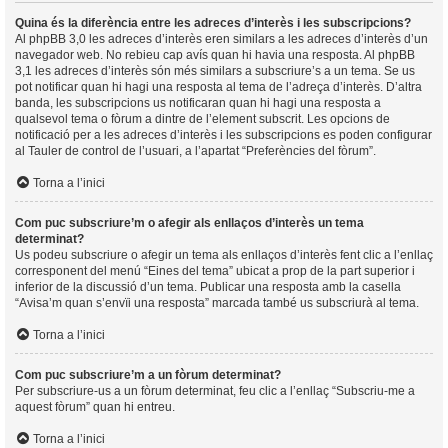
Quina és la diferència entre les adreces d’interès i les subscripcions?
Al phpBB 3,0 les adreces d’interès eren similars a les adreces d’interès d’un
navegador web. No rebieu cap avís quan hi havia una resposta. Al phpBB
3,1 les adreces d’interès són més similars a subscriure’s a un tema. Se us
pot notificar quan hi hagi una resposta al tema de l’adreça d’interès. D’altra
banda, les subscripcions us notificaran quan hi hagi una resposta a
qualsevol tema o fòrum a dintre de l’element subscrit. Les opcions de
notificació per a les adreces d’interès i les subscripcions es poden configurar
al Tauler de control de l’usuari, a l’apartat “Preferències del fòrum”.
Torna a l’inici
Com puc subscriure’m o afegir als enllaços d’interès un tema
determinat?
Us podeu subscriure o afegir un tema als enllaços d’interès fent clic a l’enllaç
corresponent del menú “Eines del tema” ubicat a prop de la part superior i
inferior de la discussió d’un tema. Publicar una resposta amb la casella
“Avisa’m quan s’envïi una resposta” marcada també us subscriurà al tema.
Torna a l’inici
Com puc subscriure’m a un fòrum determinat?
Per subscriure-us a un fòrum determinat, feu clic a l’enllaç “Subscriu-me a
aquest fòrum” quan hi entreu.
Torna a l’inici