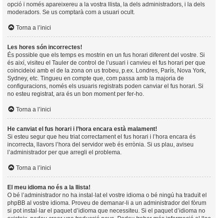
opció i només apareixereu a la vostra llista, la dels administradors, i la dels
moderadors. Se us comptarà com a usuari ocult.
Torna a l’inici
Les hores són incorrectes!
És possible que els temps es mostrin en un fus horari diferent del vostre. Si
és així, visiteu el Tauler de control de l’usuari i canvieu el fus horari per que
coincideixi amb el de la zona on us trobeu, p.ex. Londres, París, Nova York,
Sydney, etc. Tingueu en compte que, com passa amb la majoria de
configuracions, només els usuaris registrats poden canviar el fus horari. Si
no esteu registrat, ara és un bon moment per fer-ho.
Torna a l’inici
He canviat el fus horari i l’hora encara està malament!
Si esteu segur que heu triat correctament el fus horari i l’hora encara és
incorrecta, llavors l’hora del servidor web és errònia. Si us plau, aviseu
l’administrador per que arregli el problema.
Torna a l’inici
El meu idioma no és a la llista!
O bé l’administrador no ha instal·lat el vostre idioma o bé ningú ha traduït el
phpBB al vostre idioma. Proveu de demanar-li a un administrador del fòrum
si pot instal·lar el paquet d’idioma que necessiteu. Si el paquet d’idioma no