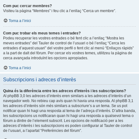
Com puc cercar membres?
Visiteu la pàgina “Membres” i feu clic a l’enllaç “Cerca un membre”.
Torna a l’inici
Com puc trobar els meus temes i entrades?
Podeu recuperar les vostres entrades o bé fent clic a l’enllaç “Mostra les
meves entrades” del Tauler de control de l’usuari o bé l’enllaç “Cerca les
entrades d’aquest usuari” del vostre perfil o fent clic al menú “Enllaços ràpids”
a la part de dalt del fòrum. Per cercar els vostres temes, utilitzeu la pàgina de
cerca avançada introduïnt les opcions apropiades.
Torna a l’inici
Subscripcions i adreces d’interès
Quina és la diferència entre les adreces d’interès i les subscripcions?
Al phpBB 3,0 les adreces d’interès eren similars a les adreces d’interès d’un
navegador web. No rebieu cap avís quan hi havia una resposta. Al phpBB 3,1
les adreces d’interès són més similars a subscriure’s a un tema. Se us pot
notificar quan hi hagi una resposta al tema de l’adreça d’interès. D’altra banda,
les subscripcions us notificaran quan hi hagi una resposta a qualsevol tema o
fòrum a dintre de l’element subscrit. Les opcions de notificació per a les
adreces d’interès i les subscripcions es poden configurar al Tauler de control
de l’usuari, a l’apartat “Preferències del fòrum”.