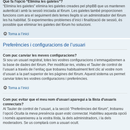
Què fa l’opció “Elimina les galetes”?
“Elimina les galetes” elimina les galetes creades pel phpBB que us mantenen
autenticat i amb la sessió iniciada al fòrum. Les galetes també proporcionen
funcions com ara el seguiment dels temes llegits si un administrador del fòrum
les ha habilitat. Si experimenteu problemes d’inici i finalització de sessió, és
possible que eliminar les galetes del fòrum ho solucioni.
Torna a l’inici
Preferències i configuracions de l’usuari
Com puc canviar les meves configuracions?
Si sou un usuari registrat, totes les vostres configuracions s’emmagatzemen a
la base de dades del fòrum. Per modificar-les, visiteu el Tauler de control de
l’usuari a través de l’enllaç que trobareu habitualment fent clic al vostre nom
d’usuari a la part superior de les pàgines del fòrum. Aquest sistema us permet
canviar totes les vostres configuracions i preferències.
Torna a l’inici
Com puc evitar que el meu nom d’usuari aparegui a la llista d’usuaris
connectats?
Al Tauler de control de l’usuari, a la secció “Preferències del fòrum”, trobareu
l’opció
Oculta la meva presència quan estic connectat
. Habiliteu aquesta opció
i només apareixereu a la vostra llista, la dels administradors, i la dels
moderadors. Se us comptarà com a usuari ocult.