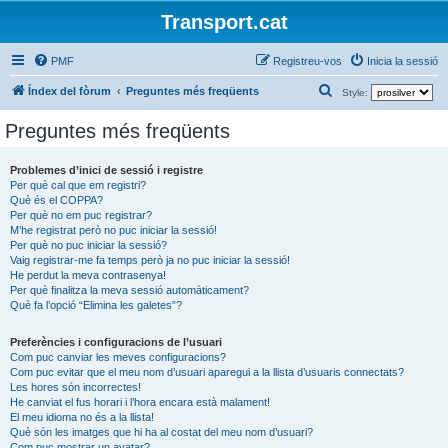
Transport.cat
PMF
Registreu-vos
Inicia la sessió
C
Índex del fòrum
Preguntes més freqüents
Style:
e
Preguntes més freqüents
r
c
Problemes d’inici de sessió i registre
Per què cal que em registri?
a
Què és el COPPA?
Per què no em puc registrar?
M’he registrat però no puc iniciar la sessió!
Per què no puc iniciar la sessió?
Vaig registrar-me fa temps però ja no puc iniciar la sessió!
He perdut la meva contrasenya!
Per què finalitza la meva sessió automàticament?
Què fa l’opció “Elimina les galetes”?
Preferències i configuracions de l’usuari
Com puc canviar les meves configuracions?
Com puc evitar que el meu nom d’usuari aparegui a la llista d’usuaris connectats?
Les hores són incorrectes!
He canviat el fus horari i l’hora encara està malament!
El meu idioma no és a la llista!
Què són les imatges que hi ha al costat del meu nom d’usuari?
Com puc mostrar un avatar?