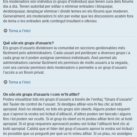
Els moderadors són individus (o grups d’individus) que tenen cura dels fòrums
dia a dia. Tenen autoritat per editar o eliminar entrades i bloquejar,
desbloquejar, desplaçar eliminar i dividir temes en els fòrums que moderen.
Generalment, els moderadors hi són per evitar que les discussions acabin fora
de tema o les entrades amb contingut insultant o ofensiu.
Torna a l’inici
Què són els grups d’usuaris?
Els grups d’usuaris divideixen la comunitat en seccions gestionables més
fàcilment pels administradors. Cada usuari pot pertànyer a diversos grups i a
cada grup se li poden assignar permisos individuals. Això permet als
administradors canviar fàcilment els permisos de molts usuaris a la vegada,
com ara canviar permisos dels moderadors o permetre a un grup d’usuaris
l’accés a un fòrum privat.
Torna a l’inici
On són els grups d’usuaris i com m’hi afilio?
Podeu visualitzar tots els grups d’usuaris a través de l’enllaç “Grups d’usuaris”
del Tauler de control de l’usuari. Si desitgeu afiliar-vos-hi feu clic al botó
apropiat. Això no obstant, no tots els grups són oberts. Alguns poden requerir
que s’aprovi la vostra sol·licitud d’afiliació, d’altres poden ser tancats i alguns
fins i tot poden ser ocults. Si el grup és obert us hi podeu afiliar fent clic al botó
apropiat. Si el grup requereix aprovació podeu sol·licitar l’afiliació fent clic al
botó apropiat. Caldrà que el líder del grup d’usuaris aprovi la vostra sol·licitud i
és possible que us pregunti per què us hi voleu afiliar. Si us plau, no assetgeu