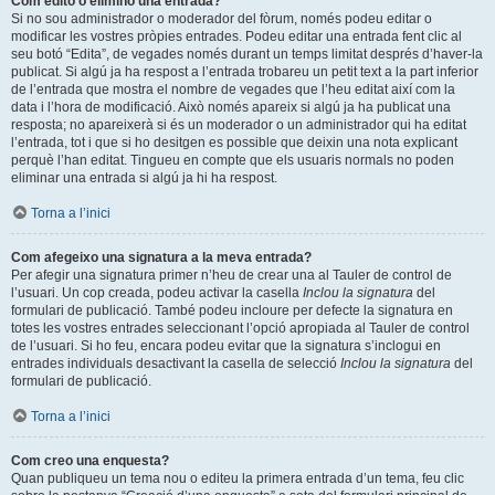
Com edito o elimino una entrada?
Si no sou administrador o moderador del fòrum, només podeu editar o
modificar les vostres pròpies entrades. Podeu editar una entrada fent clic al
seu botó “Edita”, de vegades només durant un temps limitat després d’haver-la
publicat. Si algú ja ha respost a l’entrada trobareu un petit text a la part inferior
de l’entrada que mostra el nombre de vegades que l’heu editat així com la
data i l’hora de modificació. Això només apareix si algú ja ha publicat una
resposta; no apareixerà si és un moderador o un administrador qui ha editat
l’entrada, tot i que si ho desitgen es possible que deixin una nota explicant
perquè l’han editat. Tingueu en compte que els usuaris normals no poden
eliminar una entrada si algú ja hi ha respost.
Torna a l’inici
Com afegeixo una signatura a la meva entrada?
Per afegir una signatura primer n’heu de crear una al Tauler de control de
l’usuari. Un cop creada, podeu activar la casella
Inclou la signatura
del
formulari de publicació. També podeu incloure per defecte la signatura en
totes les vostres entrades seleccionant l’opció apropiada al Tauler de control
de l’usuari. Si ho feu, encara podeu evitar que la signatura s’inclogui en
entrades individuals desactivant la casella de selecció
Inclou la signatura
del
formulari de publicació.
Torna a l’inici
Com creo una enquesta?
Quan publiqueu un tema nou o editeu la primera entrada d’un tema, feu clic