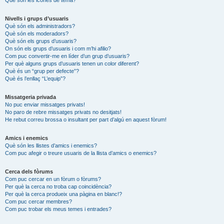
Nivells i grups d’usuaris
Què són els administradors?
Què són els moderadors?
Què són els grups d’usuaris?
On són els grups d’usuaris i com m’hi afilio?
Com puc convertir-me en líder d’un grup d’usuaris?
Per què alguns grups d’usuaris tenen un color diferent?
Què és un “grup per defecte”?
Què és l’enllaç “L’equip”?
Missatgeria privada
No puc enviar missatges privats!
No paro de rebre missatges privats no desitjats!
He rebut correu brossa o insultant per part d’algú en aquest fòrum!
Amics i enemics
Què són les llistes d’amics i enemics?
Com puc afegir o treure usuaris de la llista d’amics o enemics?
Cerca dels fòrums
Com puc cercar en un fòrum o fòrums?
Per què la cerca no troba cap coincidència?
Per què la cerca produeix una pàgina en blanc!?
Com puc cercar membres?
Com puc trobar els meus temes i entrades?