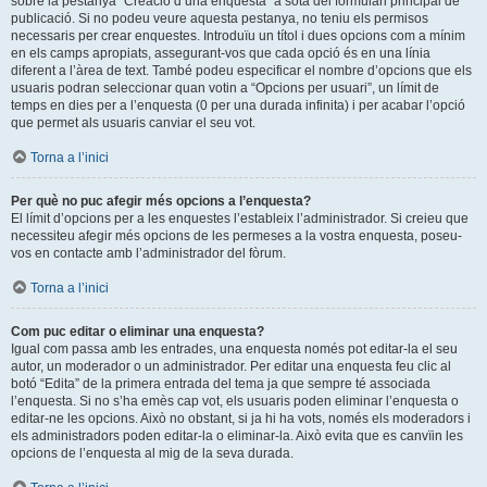
sobre la pestanya “Creació d’una enquesta” a sota del formulari principal de
publicació. Si no podeu veure aquesta pestanya, no teniu els permisos
necessaris per crear enquestes. Introduïu un títol i dues opcions com a mínim
en els camps apropiats, assegurant-vos que cada opció és en una línia
diferent a l’àrea de text. També podeu especificar el nombre d’opcions que els
usuaris podran seleccionar quan votin a “Opcions per usuari”, un límit de
temps en dies per a l’enquesta (0 per una durada infinita) i per acabar l’opció
que permet als usuaris canviar el seu vot.
Torna a l’inici
Per què no puc afegir més opcions a l’enquesta?
El límit d’opcions per a les enquestes l’estableix l’administrador. Si creieu que
necessiteu afegir més opcions de les permeses a la vostra enquesta, poseu-
vos en contacte amb l’administrador del fòrum.
Torna a l’inici
Com puc editar o eliminar una enquesta?
Igual com passa amb les entrades, una enquesta només pot editar-la el seu
autor, un moderador o un administrador. Per editar una enquesta feu clic al
botó “Edita” de la primera entrada del tema ja que sempre té associada
l’enquesta. Si no s’ha emès cap vot, els usuaris poden eliminar l’enquesta o
editar-ne les opcions. Això no obstant, si ja hi ha vots, només els moderadors i
els administradors poden editar-la o eliminar-la. Això evita que es canvïin les
opcions de l’enquesta al mig de la seva durada.