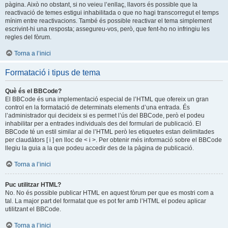
pàgina. Això no obstant, si no veieu l’enllaç, llavors és possible que la
reactivació de temes estigui inhabilitada o que no hagi transcorregut el temps
mínim entre reactivacions. També és possible reactivar el tema simplement
escrivint-hi una resposta; assegureu-vos, però, que fent-ho no infringiu les
regles del fòrum.
Torna a l’inici
Formatació i tipus de tema
Què és el BBCode?
El BBCode és una implementació especial de l’HTML que ofereix un gran
control en la formatació de determinats elements d’una entrada. És
l’administrador qui decideix si es permet l’ús del BBCode, però el podeu
inhabilitar per a entrades individuals des del formulari de publicació. El
BBCode té un estil similar al de l’HTML però les etiquetes estan delimitades
per claudàtors [ i ] en lloc de < i >. Per obtenir més informació sobre el BBCode
llegiu la guia a la que podeu accedir des de la pàgina de publicació.
Torna a l’inici
Puc utilitzar HTML?
No. No és possible publicar HTML en aquest fòrum per que es mostri com a
tal. La major part del formatat que es pot fer amb l’HTML el podeu aplicar
utilitzant el BBCode.
Torna a l’inici