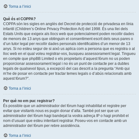
Torna a l’inici
Què és el COPPA?
COPPA són les sigles en anglès del Decret de protecció de privadesa en línia
infantil (Children’s Online Privacy Protection Act) del 1998. És una llei dels
Estats Units que exigeix als llocs web que potencialment poden recollir dades
de menors de 13 anys que obtinguin el consentiment escrit dels seus pares o
d’un tutor legal per recollir dades personals identificables d’un menor de 13
anys. Si no esteu segur de si això us aplica com a persona que es registra o al
lloc web en el qual voleu registrar-vos, busqueu assessorament legal. Tingueu
en compte que phpBB Limited o els propietaris d’aquest fòrum no us poden
proporcionar assessorament legal i no és un punt de contacte per a dubtes
legals de qualsevol tipus, a excepció del cas descrit a la pregunta “Amb qui
m’he de posar en contacte per tractar temes legals o d’abús relacionats amb
aquest fòrum?”.
Torna a l’inici
Per què no em puc registrar?
És possible que un administrador del fòrum hagi inhabilitat el registre per
evitar que visitants nous es pugin donar d’alta. També pot ser que un
administrador del fòrum hagi bandejat la vostra adreça IP o hagi prohibit el
nom d’usuari que esteu intentant registrar. Poseu-vos en contacte amb un
administrador del fòrum per rebre assistència.
Torna a l’inici