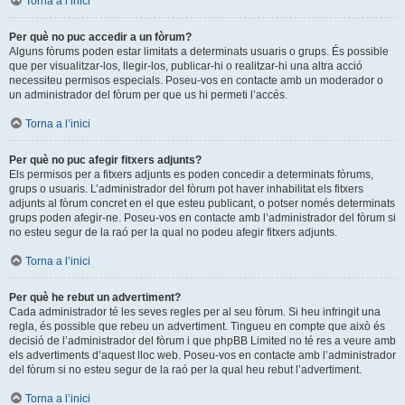
Torna a l’inici
Per què no puc accedir a un fòrum?
Alguns fòrums poden estar limitats a determinats usuaris o grups. És possible
que per visualitzar-los, llegir-los, publicar-hi o realitzar-hi una altra acció
necessiteu permisos especials. Poseu-vos en contacte amb un moderador o
un administrador del fòrum per que us hi permeti l’accés.
Torna a l’inici
Per què no puc afegir fitxers adjunts?
Els permisos per a fitxers adjunts es poden concedir a determinats fòrums,
grups o usuaris. L’administrador del fòrum pot haver inhabilitat els fitxers
adjunts al fòrum concret en el que esteu publicant, o potser només determinats
grups poden afegir-ne. Poseu-vos en contacte amb l’administrador del fòrum si
no esteu segur de la raó per la qual no podeu afegir fitxers adjunts.
Torna a l’inici
Per què he rebut un advertiment?
Cada administrador té les seves regles per al seu fòrum. Si heu infringit una
regla, és possible que rebeu un advertiment. Tingueu en compte que això és
decisió de l’administrador del fòrum i que phpBB Limited no té res a veure amb
els advertiments d’aquest lloc web. Poseu-vos en contacte amb l’administrador
del fòrum si no esteu segur de la raó per la qual heu rebut l’advertiment.
Torna a l’inici