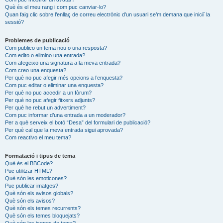
Què és el meu rang i com puc canviar-lo?
Quan faig clic sobre l’enllaç de correu electrònic d’un usuari se’m demana que iniciï la
sessió?
Problemes de publicació
Com publico un tema nou o una resposta?
Com edito o elimino una entrada?
Com afegeixo una signatura a la meva entrada?
Com creo una enquesta?
Per què no puc afegir més opcions a l’enquesta?
Com puc editar o eliminar una enquesta?
Per què no puc accedir a un fòrum?
Per què no puc afegir fitxers adjunts?
Per què he rebut un advertiment?
Com puc informar d’una entrada a un moderador?
Per a què serveix el botó “Desa” del formulari de publicació?
Per què cal que la meva entrada sigui aprovada?
Com reactivo el meu tema?
Formatació i tipus de tema
Què és el BBCode?
Puc utilitzar HTML?
Què són les emoticones?
Puc publicar imatges?
Què són els avisos globals?
Què són els avisos?
Què són els temes recurrents?
Què són els temes bloquejats?
Què són les icones de tema?