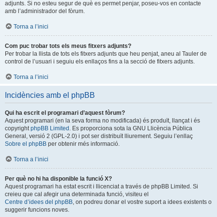
adjunts. Si no esteu segur de què es permet penjar, poseu-vos en contacte
amb l’administrador del fòrum.
Torna a l’inici
Com puc trobar tots els meus fitxers adjunts?
Per trobar la llista de tots els fitxers adjunts que heu penjat, aneu al Tauler de
control de l’usuari i seguiu els enllaços fins a la secció de fitxers adjunts.
Torna a l’inici
Incidències amb el phpBB
Qui ha escrit el programari d’aquest fòrum?
Aquest programari (en la seva forma no modificada) és produït, llançat i és
copyright
phpBB Limited
. Es proporciona sota la GNU Llicència Pública
General, versió 2 (GPL-2.0) i pot ser distribuït lliurement. Seguiu l’enllaç
Sobre el phpBB
per obtenir més informació.
Torna a l’inici
Per què no hi ha disponible la funció X?
Aquest programari ha estat escrit i llicenciat a través de phpBB Limited. Si
creieu que cal afegir una determinada funció, visiteu el
Centre d’idees del phpBB
, on podreu donar el vostre suport a idees existents o
suggerir funcions noves.