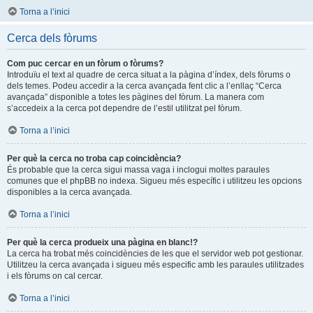
Torna a l’inici
Cerca dels fòrums
Com puc cercar en un fòrum o fòrums?
Introduïu el text al quadre de cerca situat a la pàgina d’índex, dels fòrums o
dels temes. Podeu accedir a la cerca avançada fent clic a l’enllaç “Cerca
avançada” disponible a totes les pàgines del fòrum. La manera com
s’accedeix a la cerca pot dependre de l’estil utilitzat pel fòrum.
Torna a l’inici
Per què la cerca no troba cap coincidència?
És probable que la cerca sigui massa vaga i inclogui moltes paraules
comunes que el phpBB no indexa. Sigueu més específic i utilitzeu les opcions
disponibles a la cerca avançada.
Torna a l’inici
Per què la cerca produeix una pàgina en blanc!?
La cerca ha trobat més coincidències de les que el servidor web pot gestionar.
Utilitzeu la cerca avançada i sigueu més especific amb les paraules utilitzades
i els fòrums on cal cercar.
Torna a l’inici