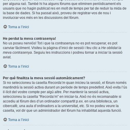
per alguna raó. També hi ha alguns fòrums que eliminen periòdicament els
usuaris que no hagin publicat res en molt de temps per tal de reduir la mida de
la base de dades. Si ha passat això, proveu de registrar-vos de nou i
involucrar-vos més en les discussions del fòrum.
Torna a l’inici
He perdut la meva contrasenya!
No us poseu nerviós! Tot i que la contrasenya no es pot recuperar, es pot
canviar fàcilment. Visiteu la pàgina d’inici de sessió i feu clic a
He oblidat la
meva contrasenya
. Seguiu les instruccions i podreu tornar a iniciar la sessió
aviat.
Torna a l’inici
Per què finalitza la meva sessió automàticament?
Si no seleccioneu la casella
Recorda’m
quan inicieu la sessió, el fòrum només
mantindrà la sessió activa durant un període de temps predefinit. Això evita l’ús
il·lícit del vostre compte per algú altre. Per mantenir la sessió activa,
seleccioneu la casella “Recorda’m” en iniciar-la. Això no és recomanable si
accediu al fòrum des d’un ordinador compartit p.ex. en una biblioteca, un
cibercafè, una aula d’ordinadors a la universitat, etc. Si no podeu veure la
casella, vol dir que un administrador del fòrum ha inhabilitat aquesta funció.
Torna a l’inici