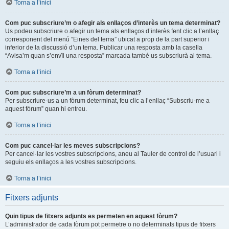
Torna a l’inici
Com puc subscriure’m o afegir als enllaços d’interès un tema determinat?
Us podeu subscriure o afegir un tema als enllaços d’interès fent clic a l’enllaç
corresponent del menú “Eines del tema” ubicat a prop de la part superior i
inferior de la discussió d’un tema. Publicar una resposta amb la casella
“Avisa’m quan s’envïi una resposta” marcada també us subscriurà al tema.
Torna a l’inici
Com puc subscriure’m a un fòrum determinat?
Per subscriure-us a un fòrum determinat, feu clic a l’enllaç “Subscriu-me a
aquest fòrum” quan hi entreu.
Torna a l’inici
Com puc cancel·lar les meves subscripcions?
Per cancel·lar les vostres subscripcions, aneu al Tauler de control de l’usuari i
seguiu els enllaços a les vostres subscripcions.
Torna a l’inici
Fitxers adjunts
Quin tipus de fitxers adjunts es permeten en aquest fòrum?
L’administrador de cada fòrum pot permetre o no determinats tipus de fitxers