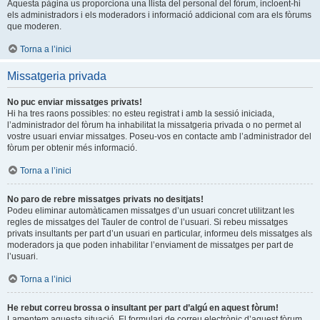
Aquesta pàgina us proporciona una llista del personal del fòrum, incloent-hi
els administradors i els moderadors i informació addicional com ara els fòrums
que moderen.
Torna a l’inici
Missatgeria privada
No puc enviar missatges privats!
Hi ha tres raons possibles: no esteu registrat i amb la sessió iniciada,
l’administrador del fòrum ha inhabilitat la missatgeria privada o no permet al
vostre usuari enviar missatges. Poseu-vos en contacte amb l’administrador del
fòrum per obtenir més informació.
Torna a l’inici
No paro de rebre missatges privats no desitjats!
Podeu eliminar automàticamen missatges d’un usuari concret utilitzant les
regles de missatges del Tauler de control de l’usuari. Si rebeu missatges
privats insultants per part d’un usuari en particular, informeu dels missatges als
moderadors ja que poden inhabilitar l’enviament de missatges per part de
l’usuari.
Torna a l’inici
He rebut correu brossa o insultant per part d’algú en aquest fòrum!
Lamentem aquesta situació. El formulari de correu electrònic d’aquest fòrum