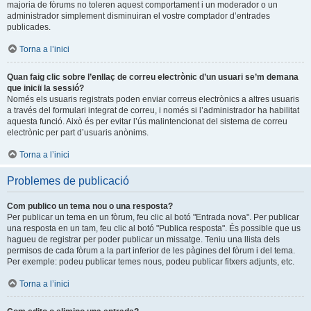
majoria de fòrums no toleren aquest comportament i un moderador o un
administrador simplement disminuiran el vostre comptador d’entrades
publicades.
Torna a l’inici
Quan faig clic sobre l’enllaç de correu electrònic d’un usuari se’m demana
que iniciï la sessió?
Només els usuaris registrats poden enviar correus electrònics a altres usuaris
a través del formulari integrat de correu, i només si l’administrador ha habilitat
aquesta funció. Això és per evitar l’ús malintencionat del sistema de correu
electrònic per part d’usuaris anònims.
Torna a l’inici
Problemes de publicació
Com publico un tema nou o una resposta?
Per publicar un tema en un fòrum, feu clic al botó "Entrada nova". Per publicar
una resposta en un tam, feu clic al botó "Publica resposta". És possible que us
hagueu de registrar per poder publicar un missatge. Teniu una llista dels
permisos de cada fòrum a la part inferior de les pàgines del fòrum i del tema.
Per exemple: podeu publicar temes nous, podeu publicar fitxers adjunts, etc.
Torna a l’inici