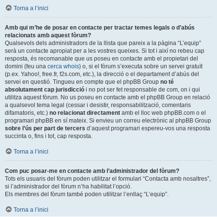
Torna a l’inici
Amb qui m’he de posar en contacte per tractar temes legals o d’abús
relacionats amb aquest fòrum?
Qualsevols dels administradors de la llista que pareix a la pàgina “L’equip”
serà un contacte apropiat per a les vostres queixes. Si tot i així no rebeu cap
resposta, és recomanable que us poseu en contacte amb el propietari del
domini (feu una
cerca whois
) o, si el fòrum s’executa sobre un servei gratuït
(p.ex. Yahoo!, free.fr, f2s.com, etc.), la direcció o el departament d’abús del
servei en questió. Tingueu en compte que el phpBB Group
no té
absolutament cap jurisdicció
i no pot ser fet responsable de com, on i qui
utilitza aquest fòrum. No us poseu en contacte amb el phpBB Group en relació
a qualsevol tema legal (cessar i desistir, responsabilització, comentaris
difamatoris, etc.)
no relacionat directament
amb el lloc web phpBB.com o el
programari phpBB en sí mateix. Si envieu un correu electrònic al phpBB Group
sobre l’ús per part de tercers
d’aquest programari espereu-vos una resposta
succinta o, fins i tot, cap resposta.
Torna a l’inici
Com puc posar-me en contacte amb l’administrador del fòrum?
Tots els usuaris del fòrum poden utilitzar el formulari “Contacta amb nosaltres”,
si l’administrador del fòrum n’ha habilitat l’opció.
Els membres del fòrum també poden utilitzar l’enllaç “L’equip”.
Torna a l’inici