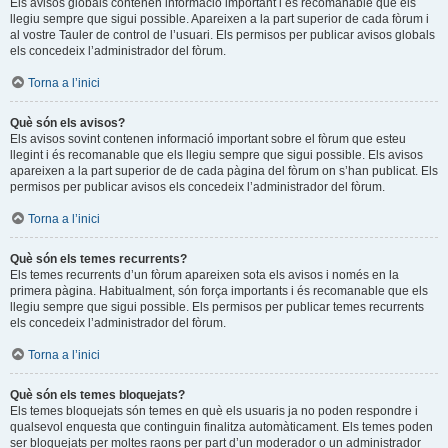
Els avisos globals contenen informació important i és recomanable que els
llegiu sempre que sigui possible. Apareixen a la part superior de cada fòrum i
al vostre Tauler de control de l’usuari. Els permisos per publicar avisos globals
els concedeix l’administrador del fòrum.
Torna a l’inici
Què són els avisos?
Els avisos sovint contenen informació important sobre el fòrum que esteu
llegint i és recomanable que els llegiu sempre que sigui possible. Els avisos
apareixen a la part superior de de cada pàgina del fòrum on s’han publicat. Els
permisos per publicar avisos els concedeix l’administrador del fòrum.
Torna a l’inici
Què són els temes recurrents?
Els temes recurrents d’un fòrum apareixen sota els avisos i només en la
primera pàgina. Habitualment, són força importants i és recomanable que els
llegiu sempre que sigui possible. Els permisos per publicar temes recurrents
els concedeix l’administrador del fòrum.
Torna a l’inici
Què són els temes bloquejats?
Els temes bloquejats són temes en què els usuaris ja no poden respondre i
qualsevol enquesta que continguin finalitza automàticament. Els temes poden
ser bloquejats per moltes raons per part d’un moderador o un administrador