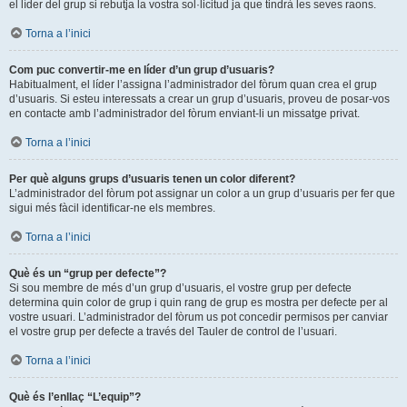
el líder del grup si rebutja la vostra sol·licitud ja que tindrà les seves raons.
Torna a l’inici
Com puc convertir-me en líder d’un grup d’usuaris?
Habitualment, el líder l’assigna l’administrador del fòrum quan crea el grup
d’usuaris. Si esteu interessats a crear un grup d’usuaris, proveu de posar-vos
en contacte amb l’administrador del fòrum enviant-li un missatge privat.
Torna a l’inici
Per què alguns grups d’usuaris tenen un color diferent?
L’administrador del fòrum pot assignar un color a un grup d’usuaris per fer que
sigui més fàcil identificar-ne els membres.
Torna a l’inici
Què és un “grup per defecte”?
Si sou membre de més d’un grup d’usuaris, el vostre grup per defecte
determina quin color de grup i quin rang de grup es mostra per defecte per al
vostre usuari. L’administrador del fòrum us pot concedir permisos per canviar
el vostre grup per defecte a través del Tauler de control de l’usuari.
Torna a l’inici
Què és l’enllaç “L’equip”?