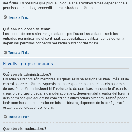
del fòrum. És possible que pugueu bloquejar els vostres temes depenent dels
permisos que us hagi concedit l’administrador del fòrum.
Torna a l’inici
Què són les icones de tema?
Les icones de tema són imatges triades per l’autor i associades amb les
entrades per indicar-ne el contingut. La possibilitat d’utilitzar icones de tema
depèn del permisos concedits per l’administrador del fòrum.
Torna a l’inici
Nivells i grups d’usuaris
Què són els administradors?
Els administradors són membres als quals se’ls ha assignat el nivell més alt de
control sobre els fòrums. Aquests membres poden controlar tots els aspectes
de gestió del fòrum, incloent-hi l’assignació de permisos, suspensió d’usuaris,
creació de grups d’usuaris o moderadors, etc. depenent del creador del fòrum i
dels permisos que aquest ha concedit als altres administradors. També poden
tenir permisos de moderador en tots els fòrums, depenent de la configuració
establida pel creador del fòrum.
Torna a l’inici
Què són els moderadors?