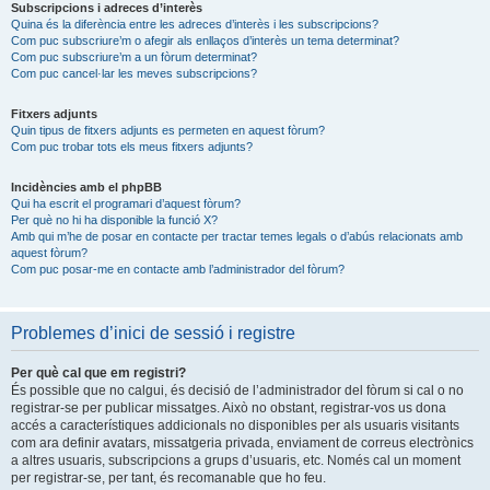
Subscripcions i adreces d’interès
Quina és la diferència entre les adreces d’interès i les subscripcions?
Com puc subscriure’m o afegir als enllaços d’interès un tema determinat?
Com puc subscriure’m a un fòrum determinat?
Com puc cancel·lar les meves subscripcions?
Fitxers adjunts
Quin tipus de fitxers adjunts es permeten en aquest fòrum?
Com puc trobar tots els meus fitxers adjunts?
Incidències amb el phpBB
Qui ha escrit el programari d’aquest fòrum?
Per què no hi ha disponible la funció X?
Amb qui m’he de posar en contacte per tractar temes legals o d’abús relacionats amb
aquest fòrum?
Com puc posar-me en contacte amb l’administrador del fòrum?
Problemes d’inici de sessió i registre
Per què cal que em registri?
És possible que no calgui, és decisió de l’administrador del fòrum si cal o no
registrar-se per publicar missatges. Això no obstant, registrar-vos us dona
accés a característiques addicionals no disponibles per als usuaris visitants
com ara definir avatars, missatgeria privada, enviament de correus electrònics
a altres usuaris, subscripcions a grups d’usuaris, etc. Només cal un moment
per registrar-se, per tant, és recomanable que ho feu.