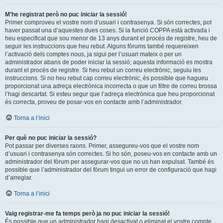
M’he registrat però no puc iniciar la sessió!
Primer comproveu el vostre nom d’usuari i contrasenya. Si són correctes, pot
haver passat una d’aquestes dues coses. Si la funció COPPA està activada i
heu especificat que sou menor de 13 anys durant el procés de registre, heu de
seguir les instruccions que heu rebut. Alguns fòrums també requereixen
l’activació dels comptes nous, ja sigui per l’usuari mateix o per un
administrador abans de poder iniciar la sessió; aquesta informació es mostra
durant el procés de registre. Si heu rebut un correu electrònic, seguiu les
instruccions. Si no heu rebut cap correu electrònic, és possible que hagueu
proporcionat una adreça electrònica incorrecta o que un filtre de correu brossa
l’hagi descartat. Si esteu segur que l’adreça electrònica que heu proporcionat
és correcta, proveu de posar-vos en contacte amb l’administrador.
Torna a l’inici
Per què no puc iniciar la sessió?
Pot passar per diverses raons. Primer, assegureu-vos que el vostre nom
d’usuari i contrasenya són correctes. Si ho són, poseu-vos en contacte amb un
administrador del fòrum per assegurar-vos que no us han expulsat. També és
possible que l’administrador del fòrum tingui un error de configuració que hagi
d’arreglar.
Torna a l’inici
Vaig registrar-me fa temps però ja no puc iniciar la sessió!
És possible que un administrador hagi desactivat o eliminat el vostre compte