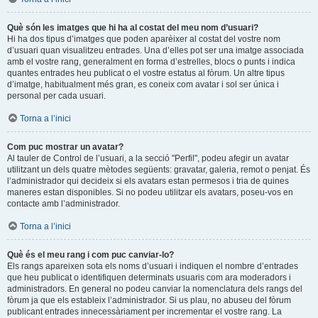
Què són les imatges que hi ha al costat del meu nom d’usuari?
Hi ha dos tipus d’imatges que poden aparèixer al costat del vostre nom
d’usuari quan visualitzeu entrades. Una d’elles pot ser una imatge associada
amb el vostre rang, generalment en forma d’estrelles, blocs o punts i indica
quantes entrades heu publicat o el vostre estatus al fòrum. Un altre tipus
d’imatge, habitualment més gran, es coneix com avatar i sol ser única i
personal per cada usuari.
Torna a l’inici
Com puc mostrar un avatar?
Al tauler de Control de l’usuari, a la secció "Perfil", podeu afegir un avatar
utilitzant un dels quatre mètodes següents: gravatar, galeria, remot o penjat. És
l’administrador qui decideix si els avatars estan permesos i tria de quines
maneres estan disponibles. Si no podeu utilitzar els avatars, poseu-vos en
contacte amb l’administrador.
Torna a l’inici
Què és el meu rang i com puc canviar-lo?
Els rangs apareixen sota els noms d’usuari i indiquen el nombre d’entrades
que heu publicat o identifiquen determinats usuaris com ara moderadors i
administradors. En general no podeu canviar la nomenclatura dels rangs del
fòrum ja que els estableix l’administrador. Si us plau, no abuseu del fòrum
publicant entrades innecessàriament per incrementar el vostre rang. La