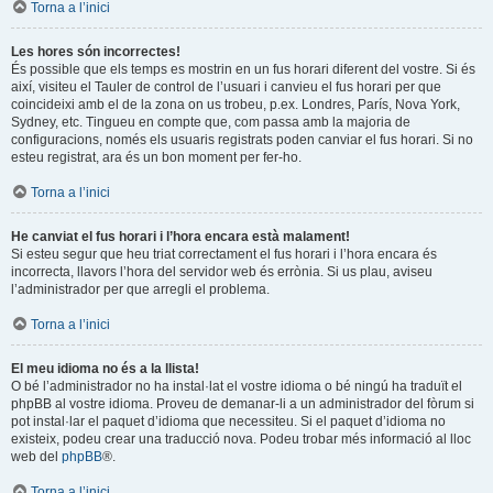
Torna a l’inici
Les hores són incorrectes!
És possible que els temps es mostrin en un fus horari diferent del vostre. Si és
així, visiteu el Tauler de control de l’usuari i canvieu el fus horari per que
coincideixi amb el de la zona on us trobeu, p.ex. Londres, París, Nova York,
Sydney, etc. Tingueu en compte que, com passa amb la majoria de
configuracions, només els usuaris registrats poden canviar el fus horari. Si no
esteu registrat, ara és un bon moment per fer-ho.
Torna a l’inici
He canviat el fus horari i l’hora encara està malament!
Si esteu segur que heu triat correctament el fus horari i l’hora encara és
incorrecta, llavors l’hora del servidor web és errònia. Si us plau, aviseu
l’administrador per que arregli el problema.
Torna a l’inici
El meu idioma no és a la llista!
O bé l’administrador no ha instal·lat el vostre idioma o bé ningú ha traduït el
phpBB al vostre idioma. Proveu de demanar-li a un administrador del fòrum si
pot instal·lar el paquet d’idioma que necessiteu. Si el paquet d’idioma no
existeix, podeu crear una traducció nova. Podeu trobar més informació al lloc
web del
phpBB
®.
Torna a l’inici