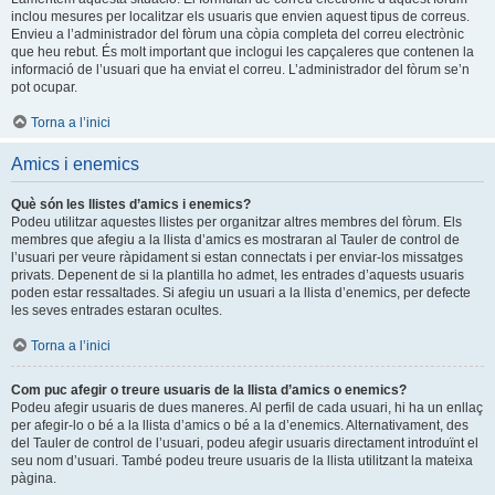
inclou mesures per localitzar els usuaris que envien aquest tipus de correus.
Envieu a l’administrador del fòrum una còpia completa del correu electrònic
que heu rebut. És molt important que inclogui les capçaleres que contenen la
informació de l’usuari que ha enviat el correu. L’administrador del fòrum se’n
pot ocupar.
Torna a l’inici
Amics i enemics
Què són les llistes d’amics i enemics?
Podeu utilitzar aquestes llistes per organitzar altres membres del fòrum. Els
membres que afegiu a la llista d’amics es mostraran al Tauler de control de
l’usuari per veure ràpidament si estan connectats i per enviar-los missatges
privats. Depenent de si la plantilla ho admet, les entrades d’aquests usuaris
poden estar ressaltades. Si afegiu un usuari a la llista d’enemics, per defecte
les seves entrades estaran ocultes.
Torna a l’inici
Com puc afegir o treure usuaris de la llista d’amics o enemics?
Podeu afegir usuaris de dues maneres. Al perfil de cada usuari, hi ha un enllaç
per afegir-lo o bé a la llista d’amics o bé a la d’enemics. Alternativament, des
del Tauler de control de l’usuari, podeu afegir usuaris directament introduïnt el
seu nom d’usuari. També podeu treure usuaris de la llista utilitzant la mateixa
pàgina.