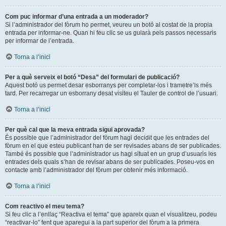
Com puc informar d’una entrada a un moderador?
Si l’administrador del fòrum ho permet, veureu un botó al costat de la propia
entrada per informar-ne. Quan hi feu clic se us guiarà pels passos necessaris
per informar de l’entrada.
Torna a l’inici
Per a què serveix el botó “Desa” del formulari de publicació?
Aquest botó us permet desar esborranys per completar-los i trametre’ls més
tard. Per recarregar un esborrany desat visiteu el Tauler de control de l’usuari.
Torna a l’inici
Per què cal que la meva entrada sigui aprovada?
És possible que l’administrador del fòrum hagi decidit que les entrades del
fòrum en el que esteu publicant han de ser revisades abans de ser publicades.
També és possible que l’administrador us hagi situat en un grup d’usuaris les
entrades dels quals s’han de revisar abans de ser publicades. Poseu-vos en
contacte amb l’administrador del fòrum per obtenir més informació.
Torna a l’inici
Com reactivo el meu tema?
Si feu clic a l’enllaç “Reactiva el tema” que apareix quan el visualitzeu, podeu
“reactivar-lo” fent que aparegui a la part superior del fòrum a la primera