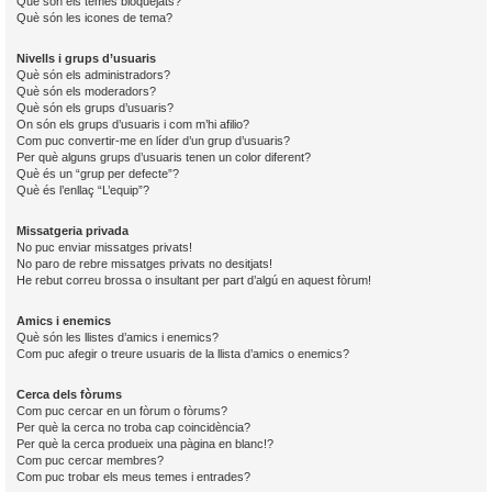
Què són els temes bloquejats?
Què són les icones de tema?
Nivells i grups d’usuaris
Què són els administradors?
Què són els moderadors?
Què són els grups d’usuaris?
On són els grups d’usuaris i com m’hi afilio?
Com puc convertir-me en líder d’un grup d’usuaris?
Per què alguns grups d’usuaris tenen un color diferent?
Què és un “grup per defecte”?
Què és l’enllaç “L’equip”?
Missatgeria privada
No puc enviar missatges privats!
No paro de rebre missatges privats no desitjats!
He rebut correu brossa o insultant per part d’algú en aquest fòrum!
Amics i enemics
Què són les llistes d’amics i enemics?
Com puc afegir o treure usuaris de la llista d’amics o enemics?
Cerca dels fòrums
Com puc cercar en un fòrum o fòrums?
Per què la cerca no troba cap coincidència?
Per què la cerca produeix una pàgina en blanc!?
Com puc cercar membres?
Com puc trobar els meus temes i entrades?