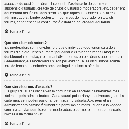
aspectes de gestió del fòrum, incloent-hi l’assignació de permisos,
suspensió d’usuaris, creació de grups d’usuaris o moderadors, etc. depenent
del creador del fòrum i dels permisos que aquest ha concedit als altres
administradors. També poden tenir permisos de moderador en tots els
fòrums, depenent de la configuració establida pel creador del fòrum.
Torna a l’inici
Què són els moderadors?
Els moderadors són individus (o grups d’individus) que tenen cura dels
fòrums dia a dia. Tenen autoritat per editar o eliminar entrades i bloquejar,
desbloquejar, desplaçar eliminar i dividir temes en els fòrums que moderen.
Generalment, els moderadors hi són per evitar que les discussions acabin
fora de tema o les entrades amb contingut insultant o ofensiu.
Torna a l’inici
Què són els grups d’usuaris?
Els grups d’usuaris divideixen la comunitat en seccions gestionables més
fàcilment pels administradors. Cada usuari pot pertànyer a diversos grups i a
cada grup se li poden assignar permisos individuals. Això permet als
administradors canviar fàcilment els permisos de molts usuaris a la vegada,
com ara canviar permisos dels moderadors o permetre a un grup d’usuaris
l’accés a un fòrum privat.
Torna a l’inici