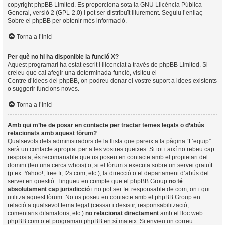
copyright
phpBB Limited
. Es proporciona sota la GNU Llicència Pública
General, versió 2 (GPL-2.0) i pot ser distribuït lliurement. Seguiu l’enllaç
Sobre el phpBB
per obtenir més informació.
Torna a l’inici
Per què no hi ha disponible la funció X?
Aquest programari ha estat escrit i llicenciat a través de phpBB Limited. Si
creieu que cal afegir una determinada funció, visiteu el
Centre d’idees del phpBB
, on podreu donar el vostre suport a idees existents
o suggerir funcions noves.
Torna a l’inici
Amb qui m’he de posar en contacte per tractar temes legals o d’abús
relacionats amb aquest fòrum?
Qualsevols dels administradors de la llista que pareix a la pàgina “L’equip”
serà un contacte apropiat per a les vostres queixes. Si tot i així no rebeu cap
resposta, és recomanable que us poseu en contacte amb el propietari del
domini (feu una
cerca whois
) o, si el fòrum s’executa sobre un servei gratuït
(p.ex. Yahoo!, free.fr, f2s.com, etc.), la direcció o el departament d’abús del
servei en questió. Tingueu en compte que el phpBB Group
no té
absolutament cap jurisdicció
i no pot ser fet responsable de com, on i qui
utilitza aquest fòrum. No us poseu en contacte amb el phpBB Group en
relació a qualsevol tema legal (cessar i desistir, responsabilització,
comentaris difamatoris, etc.)
no relacionat directament
amb el lloc web
phpBB.com o el programari phpBB en sí mateix. Si envieu un correu