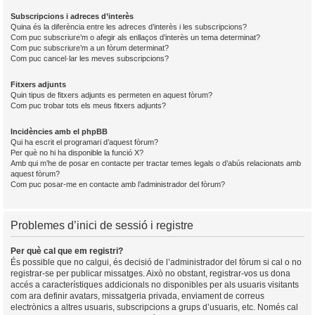
Subscripcions i adreces d’interès
Quina és la diferència entre les adreces d’interès i les subscripcions?
Com puc subscriure’m o afegir als enllaços d’interès un tema determinat?
Com puc subscriure’m a un fòrum determinat?
Com puc cancel·lar les meves subscripcions?
Fitxers adjunts
Quin tipus de fitxers adjunts es permeten en aquest fòrum?
Com puc trobar tots els meus fitxers adjunts?
Incidències amb el phpBB
Qui ha escrit el programari d’aquest fòrum?
Per què no hi ha disponible la funció X?
Amb qui m’he de posar en contacte per tractar temes legals o d’abús relacionats amb
aquest fòrum?
Com puc posar-me en contacte amb l’administrador del fòrum?
Problemes d’inici de sessió i registre
Per què cal que em registri?
És possible que no calgui, és decisió de l’administrador del fòrum si cal o no
registrar-se per publicar missatges. Això no obstant, registrar-vos us dona
accés a característiques addicionals no disponibles per als usuaris visitants
com ara definir avatars, missatgeria privada, enviament de correus
electrònics a altres usuaris, subscripcions a grups d’usuaris, etc. Només cal