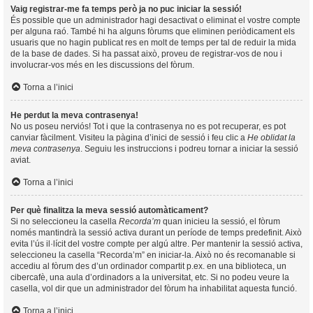
Vaig registrar-me fa temps però ja no puc iniciar la sessió!
És possible que un administrador hagi desactivat o eliminat el vostre compte
per alguna raó. També hi ha alguns fòrums que eliminen periòdicament els
usuaris que no hagin publicat res en molt de temps per tal de reduir la mida
de la base de dades. Si ha passat això, proveu de registrar-vos de nou i
involucrar-vos més en les discussions del fòrum.
Torna a l’inici
He perdut la meva contrasenya!
No us poseu nerviós! Tot i que la contrasenya no es pot recuperar, es pot
canviar fàcilment. Visiteu la pàgina d’inici de sessió i feu clic a
He oblidat la
meva contrasenya
. Seguiu les instruccions i podreu tornar a iniciar la sessió
aviat.
Torna a l’inici
Per què finalitza la meva sessió automàticament?
Si no seleccioneu la casella
Recorda’m
quan inicieu la sessió, el fòrum
només mantindrà la sessió activa durant un període de temps predefinit. Això
evita l’ús il·lícit del vostre compte per algú altre. Per mantenir la sessió activa,
seleccioneu la casella “Recorda’m” en iniciar-la. Això no és recomanable si
accediu al fòrum des d’un ordinador compartit p.ex. en una biblioteca, un
cibercafè, una aula d’ordinadors a la universitat, etc. Si no podeu veure la
casella, vol dir que un administrador del fòrum ha inhabilitat aquesta funció.
Torna a l’inici