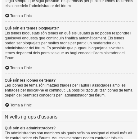
llegiu sempre que sigui possible. Els permisos per publicar temes recurrents
els concedeix l’administrador del fòrum.
Torna a l’inici
Què són els temes bloquejats?
Els temes bloquejats són temes en què els usuaris ja no poden respondre i
qualsevol enquesta que continguin finalitza automàticament. Els temes
poden ser bloquejats per moltes raons per part d’un moderador o un
administrador del fòrum. És possible que pugueu bloquejar els vostres
temes depenent dels permisos que us hagi concedit l’administrador del
fòrum.
Torna a l’inici
Què són les icones de tema?
Les icones de tema són imatges triades per l’autor i associades amb les
entrades per indicar-ne el contingut. La possibilitat d’utilitzar icones de tema
depèn del permisos concedits per l’administrador del fòrum.
Torna a l’inici
Nivells i grups d’usuaris
Què són els administradors?
Els administradors són membres als quals se’ls ha assignat el nivell més alt
de control sobre els fòrums. Aquests membres poden controlar tots els