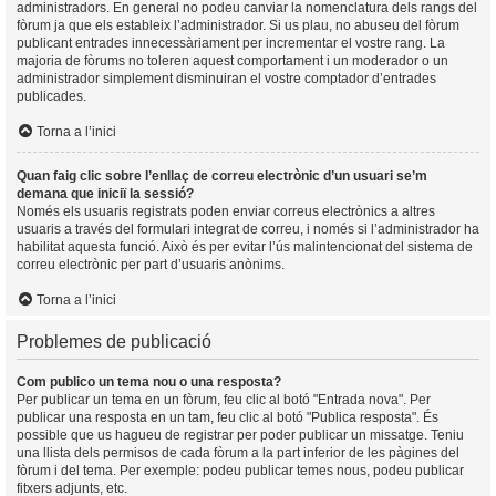
administradors. En general no podeu canviar la nomenclatura dels rangs del
fòrum ja que els estableix l’administrador. Si us plau, no abuseu del fòrum
publicant entrades innecessàriament per incrementar el vostre rang. La
majoria de fòrums no toleren aquest comportament i un moderador o un
administrador simplement disminuiran el vostre comptador d’entrades
publicades.
Torna a l’inici
Quan faig clic sobre l’enllaç de correu electrònic d’un usuari se’m
demana que iniciï la sessió?
Només els usuaris registrats poden enviar correus electrònics a altres
usuaris a través del formulari integrat de correu, i només si l’administrador ha
habilitat aquesta funció. Això és per evitar l’ús malintencionat del sistema de
correu electrònic per part d’usuaris anònims.
Torna a l’inici
Problemes de publicació
Com publico un tema nou o una resposta?
Per publicar un tema en un fòrum, feu clic al botó "Entrada nova". Per
publicar una resposta en un tam, feu clic al botó "Publica resposta". És
possible que us hagueu de registrar per poder publicar un missatge. Teniu
una llista dels permisos de cada fòrum a la part inferior de les pàgines del
fòrum i del tema. Per exemple: podeu publicar temes nous, podeu publicar
fitxers adjunts, etc.