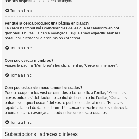
opcions disponibles a la cerca avançada.
Torna a l’inici
Per què la cerca produeix una pàgina en blanc!?
La cerca ha trobat més coincidències de les que el servidor web pot
gestionar. Utilitzeu la cerca avançada i sigueu més especific amb les
paraules utilitzades i els fòrums on cal cercar.
Torna a l’inici
Com puc cercar membres?
Visiteu la pàgina “Membres” i feu clic a l’enllaç “Cerca un membre”.
Torna a l’inici
Com puc trobar els meus temes i entrades?
Podeu recuperar les vostres entrades o bé fent clic a l’enllaç “Mostra les
meves entrades” del Tauler de control de l’usuari o bé l’enllaç “Cerca les
entrades d’aquest usuari” del vostre perfil o fent clic al menú “Enllaços
ràpids” a la part de dalt del fòrum. Per cercar els vostres temes, utilitzeu la
pàgina de cerca avançada introduïnt les opcions apropiades.
Torna a l’inici
Subscripcions i adreces d’interès