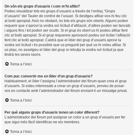
On són els grups d’usuaris i com m’hi afilio?
Podeu visualitzar tots els grups d’usuaris a través de l’enllaç “Grups
d’usuaris” del Tauler de control de l’usuari. Si desitgeu afiliar-vos-hi feu clic
al botó apropiat. Això no obstant, no tots els grups són oberts. Alguns poden
requerir que s’aprovi la vostra sol·licitud d’afiliació, d’altres poden ser tancats
i alguns fins i tot poden ser ocults. Si el grup és obert us hi podeu afiliar fent
clic al botó apropiat. Si el grup requereix aprovació podeu sol·licitar l’afiliació
fent clic al botó apropiat. Caldrà que el líder del grup d’usuaris aprovi la
vostra sol·licitud i és possible que us pregunti per què us hi voleu afiliar. Si
us plau, no assetgeu el líder del grup si rebutja la vostra sol·licitud ja que
tindrà les seves raons.
Torna a l’inici
Com puc convertir-me en líder d’un grup d’usuaris?
Habitualment, el líder l’assigna l’administrador del fòrum quan crea el grup
d’usuaris. Si esteu interessats a crear un grup d’usuaris, proveu de posar-
vos en contacte amb l’administrador del fòrum enviant-li un missatge privat.
Torna a l’inici
Per què alguns grups d’usuaris tenen un color diferent?
L’administrador del fòrum pot assignar un color a un grup d’usuaris per fer
que sigui més fàcil identificar-ne els membres.
Torna a l’inici