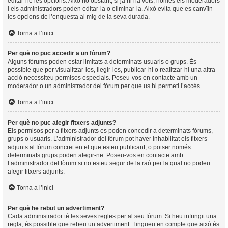
editar-ne les opcions. Això no obstant, si ja hi ha vots, només els moderadors
i els administradors poden editar-la o eliminar-la. Això evita que es canvïin
les opcions de l’enquesta al mig de la seva durada.
Torna a l’inici
Per què no puc accedir a un fòrum?
Alguns fòrums poden estar limitats a determinats usuaris o grups. És
possible que per visualitzar-los, llegir-los, publicar-hi o realitzar-hi una altra
acció necessiteu permisos especials. Poseu-vos en contacte amb un
moderador o un administrador del fòrum per que us hi permeti l’accés.
Torna a l’inici
Per què no puc afegir fitxers adjunts?
Els permisos per a fitxers adjunts es poden concedir a determinats fòrums,
grups o usuaris. L’administrador del fòrum pot haver inhabilitat els fitxers
adjunts al fòrum concret en el que esteu publicant, o potser només
determinats grups poden afegir-ne. Poseu-vos en contacte amb
l’administrador del fòrum si no esteu segur de la raó per la qual no podeu
afegir fitxers adjunts.
Torna a l’inici
Per què he rebut un advertiment?
Cada administrador té les seves regles per al seu fòrum. Si heu infringit una
regla, és possible que rebeu un advertiment. Tingueu en compte que això és