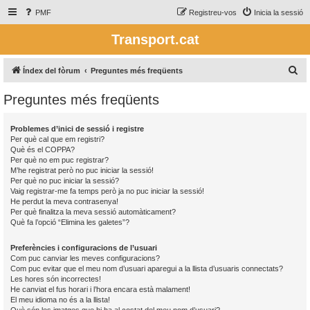
PMF
Registreu-vos
Inicia la sessió
Transport.cat
C
Índex del fòrum
Preguntes més freqüents
e
Preguntes més freqüents
r
c
Problemes d’inici de sessió i registre
a
Per què cal que em registri?
Què és el COPPA?
Per què no em puc registrar?
M’he registrat però no puc iniciar la sessió!
Per què no puc iniciar la sessió?
Vaig registrar-me fa temps però ja no puc iniciar la sessió!
He perdut la meva contrasenya!
Per què finalitza la meva sessió automàticament?
Què fa l’opció “Elimina les galetes”?
Preferències i configuracions de l’usuari
Com puc canviar les meves configuracions?
Com puc evitar que el meu nom d’usuari aparegui a la llista d’usuaris connectats?
Les hores són incorrectes!
He canviat el fus horari i l’hora encara està malament!
El meu idioma no és a la llista!