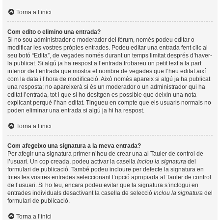
Torna a l’inici
Com edito o elimino una entrada?
Si no sou administrador o moderador del fòrum, només podeu editar o
modificar les vostres pròpies entrades. Podeu editar una entrada fent clic al
seu botó “Edita”, de vegades només durant un temps limitat després d’haver-
la publicat. Si algú ja ha respost a l’entrada trobareu un petit text a la part
inferior de l’entrada que mostra el nombre de vegades que l’heu editat així
com la data i l’hora de modificació. Això només apareix si algú ja ha publicat
una resposta; no apareixerà si és un moderador o un administrador qui ha
editat l’entrada, tot i que si ho desitgen es possible que deixin una nota
explicant perquè l’han editat. Tingueu en compte que els usuaris normals no
poden eliminar una entrada si algú ja hi ha respost.
Torna a l’inici
Com afegeixo una signatura a la meva entrada?
Per afegir una signatura primer n’heu de crear una al Tauler de control de
l’usuari. Un cop creada, podeu activar la casella
Inclou la signatura
del
formulari de publicació. També podeu incloure per defecte la signatura en
totes les vostres entrades seleccionant l’opció apropiada al Tauler de control
de l’usuari. Si ho feu, encara podeu evitar que la signatura s’inclogui en
entrades individuals desactivant la casella de selecció
Inclou la signatura
del
formulari de publicació.
Torna a l’inici