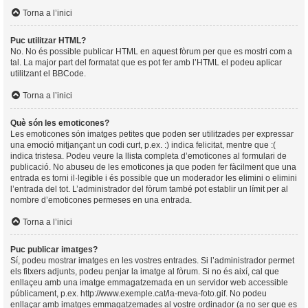
Torna a l’inici
Puc utilitzar HTML?
No. No és possible publicar HTML en aquest fòrum per que es mostri com a
tal. La major part del formatat que es pot fer amb l’HTML el podeu aplicar
utilitzant el BBCode.
Torna a l’inici
Què són les emoticones?
Les emoticones són imatges petites que poden ser utilitzades per expressar
una emoció mitjançant un codi curt, p.ex. :) indica felicitat, mentre que :(
indica tristesa. Podeu veure la llista completa d’emoticones al formulari de
publicació. No abuseu de les emoticones ja que poden fer fàcilment que una
entrada es torni il·legible i és possible que un moderador les elimini o elimini
l’entrada del tot. L’administrador del fòrum també pot establir un límit per al
nombre d’emoticones permeses en una entrada.
Torna a l’inici
Puc publicar imatges?
Sí, podeu mostrar imatges en les vostres entrades. Si l’administrador permet
els fitxers adjunts, podeu penjar la imatge al fòrum. Si no és així, cal que
enllaçeu amb una imatge emmagatzemada en un servidor web accessible
públicament, p.ex. http://www.exemple.cat/la-meva-foto.gif. No podeu
enllaçar amb imatges emmagatzemades al vostre ordinador (a no ser que es