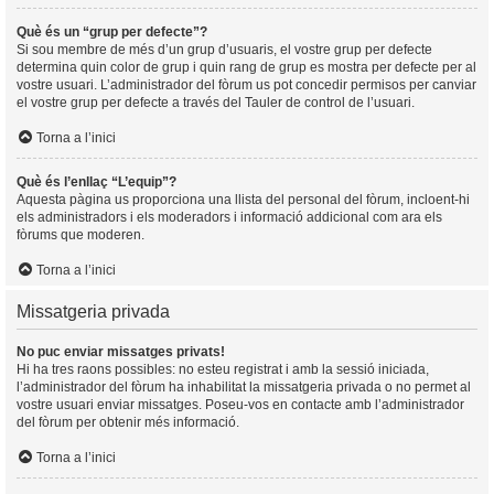
Què és un “grup per defecte”?
Si sou membre de més d’un grup d’usuaris, el vostre grup per defecte
determina quin color de grup i quin rang de grup es mostra per defecte per al
vostre usuari. L’administrador del fòrum us pot concedir permisos per canviar
el vostre grup per defecte a través del Tauler de control de l’usuari.
Torna a l’inici
Què és l’enllaç “L’equip”?
Aquesta pàgina us proporciona una llista del personal del fòrum, incloent-hi
els administradors i els moderadors i informació addicional com ara els
fòrums que moderen.
Torna a l’inici
Missatgeria privada
No puc enviar missatges privats!
Hi ha tres raons possibles: no esteu registrat i amb la sessió iniciada,
l’administrador del fòrum ha inhabilitat la missatgeria privada o no permet al
vostre usuari enviar missatges. Poseu-vos en contacte amb l’administrador
del fòrum per obtenir més informació.
Torna a l’inici