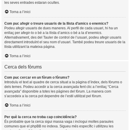
les seves entrades estaran ocultes.
Torna a l’inici
Com puc afegir o treure usuaris de la llista d’amics o enemics?
Podeu afegir usuaris de dues maneres. Al perfil de cada usuari, hi ha un
enllaç per afegir-lo o bé a la llista d’amics o bé a la d’enemics.
Alternativament, des del Tauler de control de l’usuari, podeu afegir usuaris
directament introduïnt el seu nom d’usuari. També podeu treure usuaris de la
llista utilitzant la mateixa pàgina.
Torna a l’inici
Cerca dels fòrums
Com puc cercar en un fòrum o fòrums?
Introduïu el text al quadre de cerca situat a la pàgina d’índex, dels fòrums o
dels temes. Podeu accedir a la cerca avançada fent clic a l’enllaç “Cerca
avançada” disponible a totes les pàgines del fòrum. La manera com
s’accedeix a la cerca pot dependre de l’estil utilitzat pel fòrum.
Torna a l’inici
Per què la cerca no troba cap coincidència?
És probable que la cerca sigui massa vaga i inclogui moltes paraules
comunes que el phpBB no indexa. Sigueu més específic i utilitzeu les