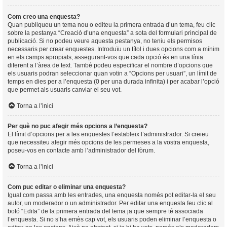
Com creo una enquesta?
Quan publiqueu un tema nou o editeu la primera entrada d’un tema, feu clic
sobre la pestanya “Creació d’una enquesta” a sota del formulari principal de
publicació. Si no podeu veure aquesta pestanya, no teniu els permisos
necessaris per crear enquestes. Introduïu un títol i dues opcions com a mínim
en els camps apropiats, assegurant-vos que cada opció és en una línia
diferent a l’àrea de text. També podeu especificar el nombre d’opcions que
els usuaris podran seleccionar quan votin a “Opcions per usuari”, un límit de
temps en dies per a l’enquesta (0 per una durada infinita) i per acabar l’opció
que permet als usuaris canviar el seu vot.
Torna a l’inici
Per què no puc afegir més opcions a l’enquesta?
El límit d’opcions per a les enquestes l’estableix l’administrador. Si creieu
que necessiteu afegir més opcions de les permeses a la vostra enquesta,
poseu-vos en contacte amb l’administrador del fòrum.
Torna a l’inici
Com puc editar o eliminar una enquesta?
Igual com passa amb les entrades, una enquesta només pot editar-la el seu
autor, un moderador o un administrador. Per editar una enquesta feu clic al
botó “Edita” de la primera entrada del tema ja que sempre té associada
l’enquesta. Si no s’ha emès cap vot, els usuaris poden eliminar l’enquesta o