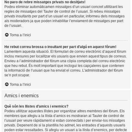
No paro de rebre missatges privats no desitjats!
Podeu eliminar automàticamen missatges d’un usuari concret utilitzant les
regles de missatges del Tauler de control de l’usuari. Si rebeu missatges
privats insultants per part d’un usuari en particular, informeu dels missatges
als moderadors ja que poden inhabilitar l’enviament de missatges per part
de l’usuari.
Torna a l’inici
He rebut correu brossa o insultant per part d’algú en aquest fòrum!
Lamentem aquesta situació. El formulari de correu electrònic d’aquest fòrum
inclou mesures per localitzar els usuaris que envien aquest tipus de correus.
Envieu a l’administrador del fòrum una còpia completa del correu electrònic
que heu rebut. És molt important que inclogui les capçaleres que contenen
la informació de l’usuari que ha enviat el correu. L’administrador del fòrum
se’n pot ocupar.
Torna a l’inici
Amics i enemics
Què són les llistes d’amics i enemics?
Podeu utilitzar aquestes llistes per organitzar altres membres del fòrum. Els
membres que afegiu a la llista d’amics es mostraran al Tauler de control de
l’usuari per veure ràpidament si estan connectats i per enviar-los missatges
privats. Depenent de si la plantilla ho admet, les entrades d’aquests usuaris
poden estar ressaltades. Si afegiu un usuari a la llista d’enemics, per defecte