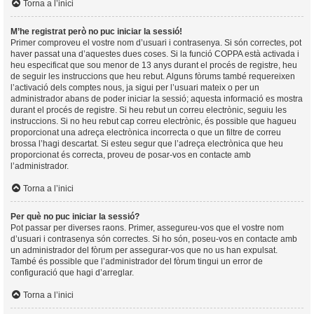
Torna a l’inici
M’he registrat però no puc iniciar la sessió!
Primer comproveu el vostre nom d’usuari i contrasenya. Si són correctes, pot
haver passat una d’aquestes dues coses. Si la funció COPPA està activada i
heu especificat que sou menor de 13 anys durant el procés de registre, heu
de seguir les instruccions que heu rebut. Alguns fòrums també requereixen
l’activació dels comptes nous, ja sigui per l’usuari mateix o per un
administrador abans de poder iniciar la sessió; aquesta informació es mostra
durant el procés de registre. Si heu rebut un correu electrònic, seguiu les
instruccions. Si no heu rebut cap correu electrònic, és possible que hagueu
proporcionat una adreça electrònica incorrecta o que un filtre de correu
brossa l’hagi descartat. Si esteu segur que l’adreça electrònica que heu
proporcionat és correcta, proveu de posar-vos en contacte amb
l’administrador.
Torna a l’inici
Per què no puc iniciar la sessió?
Pot passar per diverses raons. Primer, assegureu-vos que el vostre nom
d’usuari i contrasenya són correctes. Si ho són, poseu-vos en contacte amb
un administrador del fòrum per assegurar-vos que no us han expulsat.
També és possible que l’administrador del fòrum tingui un error de
configuració que hagi d’arreglar.
Torna a l’inici