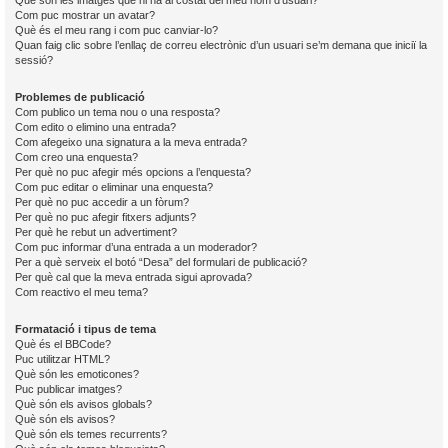
Què són les imatges que hi ha al costat del meu nom d’usuari?
Com puc mostrar un avatar?
Què és el meu rang i com puc canviar-lo?
Quan faig clic sobre l’enllaç de correu electrònic d’un usuari se’m demana que iniciï la
sessió?
Problemes de publicació
Com publico un tema nou o una resposta?
Com edito o elimino una entrada?
Com afegeixo una signatura a la meva entrada?
Com creo una enquesta?
Per què no puc afegir més opcions a l’enquesta?
Com puc editar o eliminar una enquesta?
Per què no puc accedir a un fòrum?
Per què no puc afegir fitxers adjunts?
Per què he rebut un advertiment?
Com puc informar d’una entrada a un moderador?
Per a què serveix el botó “Desa” del formulari de publicació?
Per què cal que la meva entrada sigui aprovada?
Com reactivo el meu tema?
Formatació i tipus de tema
Què és el BBCode?
Puc utilitzar HTML?
Què són les emoticones?
Puc publicar imatges?
Què són els avisos globals?
Què són els avisos?
Què són els temes recurrents?