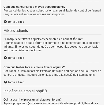
Com puc cancel·lar les meves subscripcions?
Per cancel·lar les vostres subscripcions, aneu al Tauler de control de l’usuari
i seguiu els enllaços a les vostres subscripcions.
Torna a l’inici
Fitxers adjunts
Quin tipus de fitxers adjunts es permeten en aquest fòrum?
L’administrador de cada fòrum pot permetre o no determinats tipus de fitxers
adjunts. Si no esteu segur de què es permet penjar, poseu-vos en contacte
amb l’administrador del fòrum.
Torna a l’inici
Com puc trobar tots els meus fitxers adjunts?
Per trobar la llista de tots els fitxers adjunts que heu penjat, aneu al Tauler de
control de l’usuari i seguiu els enllaços fins a la secció de fitxers adjunts.
Torna a l’inici
Incidències amb el phpBB
Qui ha escrit el programari d’aquest fòrum?
Aquest programari (en la seva forma no modificada) és produït, llançat i és