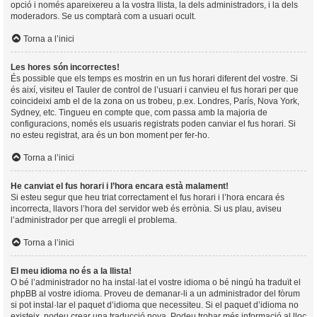
opció i només apareixereu a la vostra llista, la dels administradors, i la dels
moderadors. Se us comptarà com a usuari ocult.
Torna a l’inici
Les hores són incorrectes!
És possible que els temps es mostrin en un fus horari diferent del vostre. Si
és així, visiteu el Tauler de control de l’usuari i canvieu el fus horari per que
coincideixi amb el de la zona on us trobeu, p.ex. Londres, París, Nova York,
Sydney, etc. Tingueu en compte que, com passa amb la majoria de
configuracions, només els usuaris registrats poden canviar el fus horari. Si
no esteu registrat, ara és un bon moment per fer-ho.
Torna a l’inici
He canviat el fus horari i l’hora encara està malament!
Si esteu segur que heu triat correctament el fus horari i l’hora encara és
incorrecta, llavors l’hora del servidor web és errònia. Si us plau, aviseu
l’administrador per que arregli el problema.
Torna a l’inici
El meu idioma no és a la llista!
O bé l’administrador no ha instal·lat el vostre idioma o bé ningú ha traduït el
phpBB al vostre idioma. Proveu de demanar-li a un administrador del fòrum
si pot instal·lar el paquet d’idioma que necessiteu. Si el paquet d’idioma no
existeix, podeu crear una traducció nova. Podeu trobar més informació al lloc