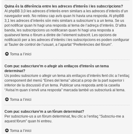
Quina és la diferència entre les adreces d’interès i les subscripcions?
Al phpBB 3,0 les adreces d’interès eren similars a les adreces d’interès d’un
navegador web. No rebieu cap avís quan hi havia una resposta. Al phpBB
3,1 les adreces d’interès són més similars a subscriure’s a un tema. Se us
pot notificar quan hi hagi una resposta al tema de l’adreça d’interès. D’altra
banda, les subscripcions us notificaran quan hi hagi una resposta a
qualsevol tema o fòrum a dintre de l’element subscrit. Les opcions de
notificació per a les adreces d’interès i les subscripcions es poden configurar
al Tauler de control de l’usuari, a l’apartat “Preferències del fòrum”.
Torna a l’inici
Com puc subscriure’m o afegir als enllaços d’interès un tema
determinat?
Us podeu subscriure o afegir un tema als enllaços d’interès fent clic a l’enllaç
corresponent del menú “Eines del tema” ubicat a prop de la part superior i
inferior de la discussió d’un tema. Publicar una resposta amb la casella
“Avisa’m quan s’envïi una resposta” marcada també us subscriurà al tema.
Torna a l’inici
Com puc subscriure’m a un fòrum determinat?
Per subscriure-us a un fòrum determinat, feu clic a l’enllaç “Subscriu-me a
aquest fòrum” quan hi entreu.
Torna a l’inici