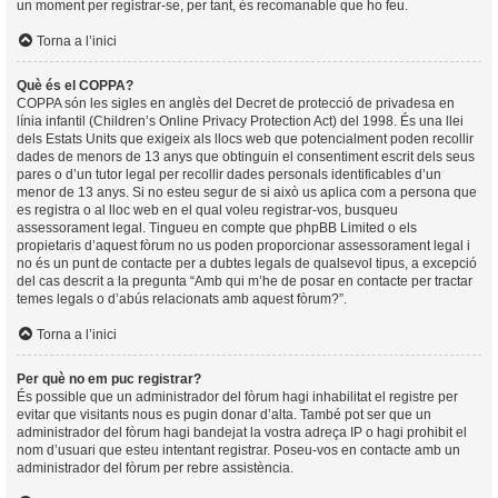
un moment per registrar-se, per tant, és recomanable que ho feu.
Torna a l’inici
Què és el COPPA?
COPPA són les sigles en anglès del Decret de protecció de privadesa en
línia infantil (Children’s Online Privacy Protection Act) del 1998. És una llei
dels Estats Units que exigeix als llocs web que potencialment poden recollir
dades de menors de 13 anys que obtinguin el consentiment escrit dels seus
pares o d’un tutor legal per recollir dades personals identificables d’un
menor de 13 anys. Si no esteu segur de si això us aplica com a persona que
es registra o al lloc web en el qual voleu registrar-vos, busqueu
assessorament legal. Tingueu en compte que phpBB Limited o els
propietaris d’aquest fòrum no us poden proporcionar assessorament legal i
no és un punt de contacte per a dubtes legals de qualsevol tipus, a excepció
del cas descrit a la pregunta “Amb qui m’he de posar en contacte per tractar
temes legals o d’abús relacionats amb aquest fòrum?”.
Torna a l’inici
Per què no em puc registrar?
És possible que un administrador del fòrum hagi inhabilitat el registre per
evitar que visitants nous es pugin donar d’alta. També pot ser que un
administrador del fòrum hagi bandejat la vostra adreça IP o hagi prohibit el
nom d’usuari que esteu intentant registrar. Poseu-vos en contacte amb un
administrador del fòrum per rebre assistència.