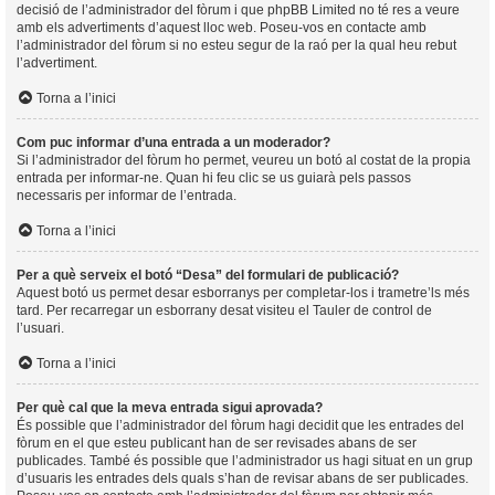
decisió de l’administrador del fòrum i que phpBB Limited no té res a veure
amb els advertiments d’aquest lloc web. Poseu-vos en contacte amb
l’administrador del fòrum si no esteu segur de la raó per la qual heu rebut
l’advertiment.
Torna a l’inici
Com puc informar d’una entrada a un moderador?
Si l’administrador del fòrum ho permet, veureu un botó al costat de la propia
entrada per informar-ne. Quan hi feu clic se us guiarà pels passos
necessaris per informar de l’entrada.
Torna a l’inici
Per a què serveix el botó “Desa” del formulari de publicació?
Aquest botó us permet desar esborranys per completar-los i trametre’ls més
tard. Per recarregar un esborrany desat visiteu el Tauler de control de
l’usuari.
Torna a l’inici
Per què cal que la meva entrada sigui aprovada?
És possible que l’administrador del fòrum hagi decidit que les entrades del
fòrum en el que esteu publicant han de ser revisades abans de ser
publicades. També és possible que l’administrador us hagi situat en un grup
d’usuaris les entrades dels quals s’han de revisar abans de ser publicades.