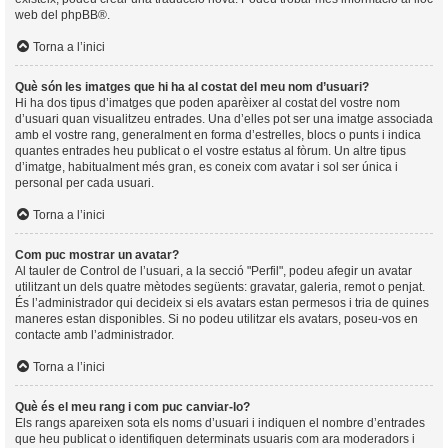
web del
phpBB
®.
Torna a l’inici
Què són les imatges que hi ha al costat del meu nom d’usuari?
Hi ha dos tipus d’imatges que poden aparèixer al costat del vostre nom
d’usuari quan visualitzeu entrades. Una d’elles pot ser una imatge associada
amb el vostre rang, generalment en forma d’estrelles, blocs o punts i indica
quantes entrades heu publicat o el vostre estatus al fòrum. Un altre tipus
d’imatge, habitualment més gran, es coneix com avatar i sol ser única i
personal per cada usuari.
Torna a l’inici
Com puc mostrar un avatar?
Al tauler de Control de l’usuari, a la secció "Perfil", podeu afegir un avatar
utilitzant un dels quatre mètodes següents: gravatar, galeria, remot o penjat.
És l’administrador qui decideix si els avatars estan permesos i tria de quines
maneres estan disponibles. Si no podeu utilitzar els avatars, poseu-vos en
contacte amb l’administrador.
Torna a l’inici
Què és el meu rang i com puc canviar-lo?
Els rangs apareixen sota els noms d’usuari i indiquen el nombre d’entrades
que heu publicat o identifiquen determinats usuaris com ara moderadors i