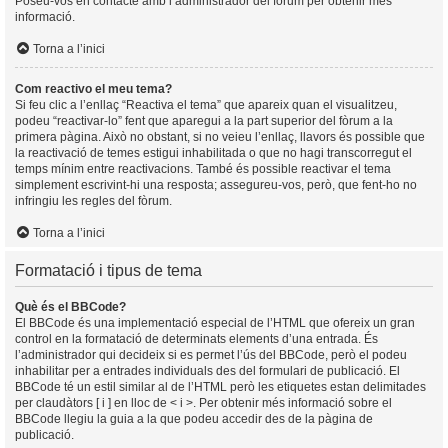
Poseu-vos en contacte amb l’administrador del fòrum per obtenir més
informació.
Torna a l’inici
Com reactivo el meu tema?
Si feu clic a l’enllaç “Reactiva el tema” que apareix quan el visualitzeu,
podeu “reactivar-lo” fent que aparegui a la part superior del fòrum a la
primera pàgina. Això no obstant, si no veieu l’enllaç, llavors és possible que
la reactivació de temes estigui inhabilitada o que no hagi transcorregut el
temps mínim entre reactivacions. També és possible reactivar el tema
simplement escrivint-hi una resposta; assegureu-vos, però, que fent-ho no
infringiu les regles del fòrum.
Torna a l’inici
Formatació i tipus de tema
Què és el BBCode?
El BBCode és una implementació especial de l’HTML que ofereix un gran
control en la formatació de determinats elements d’una entrada. És
l’administrador qui decideix si es permet l’ús del BBCode, però el podeu
inhabilitar per a entrades individuals des del formulari de publicació. El
BBCode té un estil similar al de l’HTML però les etiquetes estan delimitades
per claudàtors [ i ] en lloc de < i >. Per obtenir més informació sobre el
BBCode llegiu la guia a la que podeu accedir des de la pàgina de
publicació.