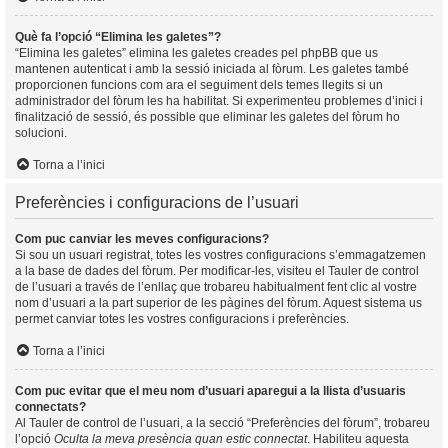
Què fa l’opció “Elimina les galetes”?
“Elimina les galetes” elimina les galetes creades pel phpBB que us
mantenen autenticat i amb la sessió iniciada al fòrum. Les galetes també
proporcionen funcions com ara el seguiment dels temes llegits si un
administrador del fòrum les ha habilitat. Si experimenteu problemes d’inici i
finalització de sessió, és possible que eliminar les galetes del fòrum ho
solucioni.
Torna a l’inici
Preferències i configuracions de l’usuari
Com puc canviar les meves configuracions?
Si sou un usuari registrat, totes les vostres configuracions s’emmagatzemen
a la base de dades del fòrum. Per modificar-les, visiteu el Tauler de control
de l’usuari a través de l’enllaç que trobareu habitualment fent clic al vostre
nom d’usuari a la part superior de les pàgines del fòrum. Aquest sistema us
permet canviar totes les vostres configuracions i preferències.
Torna a l’inici
Com puc evitar que el meu nom d’usuari aparegui a la llista d’usuaris
connectats?
Al Tauler de control de l’usuari, a la secció “Preferències del fòrum”, trobareu
l’opció
Oculta la meva presència quan estic connectat
. Habiliteu aquesta