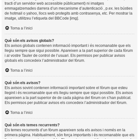
tracti d’un servidor web accessible públicament) ni imatges
emmagatzemades darrera d’un mecanisme d’autenticació , p.ex. les bústies
de hotmail o yahoo, llocs web protegits amb contrasenya, etc. Per mostrar la
imatge, utilitzeu l’etiqueta del BBCode [img].
Torna a l’inici
Què són els avisos globals?
Els avisos globals contenen informació important i és recomanable que els
llegiu sempre que sigui possible. Apareixen a la part superior de cada fòrum
i al vostre Tauler de control de l’usuari. Els permisos per publicar avisos
globals els concedeix l’administrador del fòrum.
Torna a l’inici
Què són els avisos?
Els avisos sovint contenen informació important sobre el fòrum que esteu
llegint i és recomanable que els llegiu sempre que sigui possible. Els avisos
apareixen a la part superior de de cada pàgina del fòrum on s’han publicat.
Els permisos per publicar avisos els concedeix l’administrador del fòrum.
Torna a l’inici
Què són els temes recurrents?
Els temes recurrents d’un fòrum apareixen sota els avisos i només en la
primera pàgina. Habitualment, són força importants i és recomanable que els