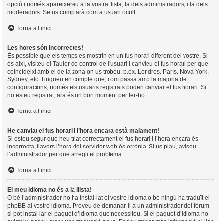
opció i només apareixereu a la vostra llista, la dels administradors, i la dels
moderadors. Se us comptarà com a usuari ocult.
Torna a l’inici
Les hores són incorrectes!
És possible que els temps es mostrin en un fus horari diferent del vostre. Si
és així, visiteu el Tauler de control de l’usuari i canvieu el fus horari per que
coincideixi amb el de la zona on us trobeu, p.ex. Londres, París, Nova York,
Sydney, etc. Tingueu en compte que, com passa amb la majoria de
configuracions, només els usuaris registrats poden canviar el fus horari. Si
no esteu registrat, ara és un bon moment per fer-ho.
Torna a l’inici
He canviat el fus horari i l’hora encara està malament!
Si esteu segur que heu triat correctament el fus horari i l’hora encara és
incorrecta, llavors l’hora del servidor web és errònia. Si us plau, aviseu
l’administrador per que arregli el problema.
Torna a l’inici
El meu idioma no és a la llista!
O bé l’administrador no ha instal·lat el vostre idioma o bé ningú ha traduït el
phpBB al vostre idioma. Proveu de demanar-li a un administrador del fòrum
si pot instal·lar el paquet d’idioma que necessiteu. Si el paquet d’idioma no