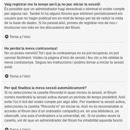
Vaig registrar-me fa temps però ja no puc iniciar la sessió!
És possible que un administrador hagi desactivat o eliminat el vostre compte
per alguna raó. També hi ha alguns fòrums que eliminen periòdicament els
usuaris que no hagin publicat res en molt de temps per tal de reduir la mida
de la base de dades. Si ha passat això, proveu de registrar-vos de nou i
involucrar-vos més en les discussions del fòrum.
Torna a l’inici
He perdut la meva contrasenya!
No us poseu nerviós! Tot i que la contrasenya no es pot recuperar, es pot
canviar fàcilment. Visiteu la pàgina d’inici de sessió i feu clic a
He oblidat la
meva contrasenya
. Seguiu les instruccions i podreu tornar a iniciar la sessió
aviat.
Torna a l’inici
Per què finalitza la meva sessió automàticament?
Si no seleccioneu la casella
Recorda’m
quan inicieu la sessió, el fòrum
només mantindrà la sessió activa durant un període de temps predefinit. Això
evita l’ús il·lícit del vostre compte per algú altre. Per mantenir la sessió activa,
seleccioneu la casella “Recorda’m” en iniciar-la. Això no és recomanable si
accediu al fòrum des d’un ordinador compartit p.ex. en una biblioteca, un
cibercafè, una aula d’ordinadors a la universitat, etc. Si no podeu veure la
casella, vol dir que un administrador del fòrum ha inhabilitat aquesta funció.
Torna a l’inici