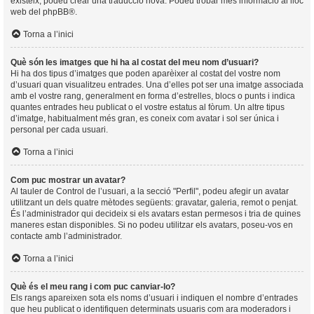
existeix, podeu crear una traducció nova. Podeu trobar més informació al lloc
web del
phpBB
®.
Torna a l’inici
Què són les imatges que hi ha al costat del meu nom d’usuari?
Hi ha dos tipus d’imatges que poden aparèixer al costat del vostre nom
d’usuari quan visualitzeu entrades. Una d’elles pot ser una imatge associada
amb el vostre rang, generalment en forma d’estrelles, blocs o punts i indica
quantes entrades heu publicat o el vostre estatus al fòrum. Un altre tipus
d’imatge, habitualment més gran, es coneix com avatar i sol ser única i
personal per cada usuari.
Torna a l’inici
Com puc mostrar un avatar?
Al tauler de Control de l’usuari, a la secció "Perfil", podeu afegir un avatar
utilitzant un dels quatre mètodes següents: gravatar, galeria, remot o penjat.
És l’administrador qui decideix si els avatars estan permesos i tria de quines
maneres estan disponibles. Si no podeu utilitzar els avatars, poseu-vos en
contacte amb l’administrador.
Torna a l’inici
Què és el meu rang i com puc canviar-lo?
Els rangs apareixen sota els noms d’usuari i indiquen el nombre d’entrades
que heu publicat o identifiquen determinats usuaris com ara moderadors i