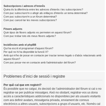
Subscripcions i adreces d’interès
Quina és la diferència entre les adreces d’interès i les subscripcions?
Com puc subscriure’m o afegir als enllaços d’interès un tema determinat?
Com puc subscriure’m a un fòrum determinat?
Com puc cancel·lar les meves subscripcions?
Fitxers adjunts
Quin tipus de fitxers adjunts es permeten en aquest fòrum?
Com puc trobar tots els meus fitxers adjunts?
Incidències amb el phpBB
Qui ha escrit el programari d’aquest fòrum?
Per què no hi ha disponible la funció X?
Amb qui m’he de posar en contacte per tractar temes legals o d’abús relacionats amb
aquest fòrum?
Com puc posar-me en contacte amb l’administrador del fòrum?
Problemes d’inici de sessió i registre
Per què cal que em registri?
És possible que no calgui, és decisió de l’administrador del fòrum si cal o no
registrar-se per publicar missatges. Això no obstant, registrar-vos us dona
accés a característiques addicionals no disponibles per als usuaris visitants
com ara definir avatars, missatgeria privada, enviament de correus
electrònics a altres usuaris, subscripcions a grups d’usuaris, etc. Només cal