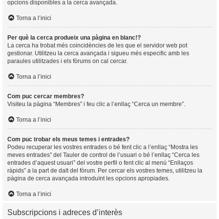
opcions disponibles a la cerca avançada.
Torna a l’inici
Per què la cerca produeix una pàgina en blanc!?
La cerca ha trobat més coincidències de les que el servidor web pot
gestionar. Utilitzeu la cerca avançada i sigueu més especific amb les
paraules utilitzades i els fòrums on cal cercar.
Torna a l’inici
Com puc cercar membres?
Visiteu la pàgina “Membres” i feu clic a l’enllaç “Cerca un membre”.
Torna a l’inici
Com puc trobar els meus temes i entrades?
Podeu recuperar les vostres entrades o bé fent clic a l’enllaç “Mostra les
meves entrades” del Tauler de control de l’usuari o bé l’enllaç “Cerca les
entrades d’aquest usuari” del vostre perfil o fent clic al menú “Enllaços
ràpids” a la part de dalt del fòrum. Per cercar els vostres temes, utilitzeu la
pàgina de cerca avançada introduïnt les opcions apropiades.
Torna a l’inici
Subscripcions i adreces d’interès