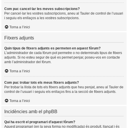
Com puc cancel·lar les meves subscripcions?
Per cancel·lar les vostres subscripcions, aneu al Tauler de control de l’usuari
i seguiu els enllaços a les vostres subscripcions.
Torna a l’inici
Fitxers adjunts
Quin tipus de fitxers adjunts es permeten en aquest fòrum?
L’administrador de cada fòrum pot permetre o no determinats tipus de fitxers
adjunts. Si no esteu segur de què es permet penjar, poseu-vos en contacte
amb l’administrador del fòrum.
Torna a l’inici
Com puc trobar tots els meus fitxers adjunts?
Per trobar la llista de tots els fitxers adjunts que heu penjat, aneu al Tauler de
control de l’usuari i seguiu els enllaços fins a la secció de fitxers adjunts.
Torna a l’inici
Incidències amb el phpBB
Qui ha escrit el programari d’aquest fòrum?
Aquest programari (en la seva forma no modificada) és produït, llançat i és