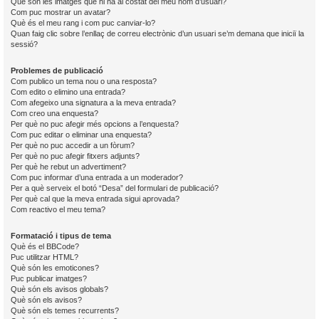
Què són les imatges que hi ha al costat del meu nom d’usuari?
Com puc mostrar un avatar?
Què és el meu rang i com puc canviar-lo?
Quan faig clic sobre l’enllaç de correu electrònic d’un usuari se’m demana que iniciï la
sessió?
Problemes de publicació
Com publico un tema nou o una resposta?
Com edito o elimino una entrada?
Com afegeixo una signatura a la meva entrada?
Com creo una enquesta?
Per què no puc afegir més opcions a l’enquesta?
Com puc editar o eliminar una enquesta?
Per què no puc accedir a un fòrum?
Per què no puc afegir fitxers adjunts?
Per què he rebut un advertiment?
Com puc informar d’una entrada a un moderador?
Per a què serveix el botó “Desa” del formulari de publicació?
Per què cal que la meva entrada sigui aprovada?
Com reactivo el meu tema?
Formatació i tipus de tema
Què és el BBCode?
Puc utilitzar HTML?
Què són les emoticones?
Puc publicar imatges?
Què són els avisos globals?
Què són els avisos?
Què són els temes recurrents?