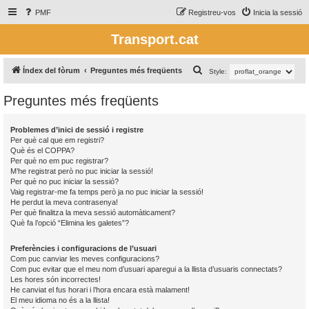
PMF
Registreu-vos
Inicia la sessió
Transport.cat
C
Índex del fòrum
Preguntes més freqüents
Style:
e
Preguntes més freqüents
r
c
Problemes d’inici de sessió i registre
a
Per què cal que em registri?
Què és el COPPA?
Per què no em puc registrar?
M’he registrat però no puc iniciar la sessió!
Per què no puc iniciar la sessió?
Vaig registrar-me fa temps però ja no puc iniciar la sessió!
He perdut la meva contrasenya!
Per què finalitza la meva sessió automàticament?
Què fa l’opció “Elimina les galetes”?
Preferències i configuracions de l’usuari
Com puc canviar les meves configuracions?
Com puc evitar que el meu nom d’usuari aparegui a la llista d’usuaris connectats?
Les hores són incorrectes!
He canviat el fus horari i l’hora encara està malament!
El meu idioma no és a la llista!