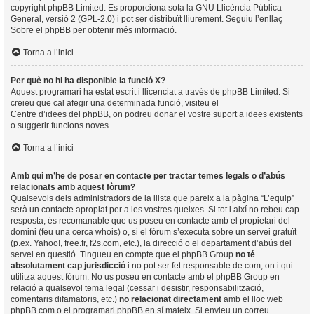
copyright
phpBB Limited
. Es proporciona sota la GNU Llicència Pública
General, versió 2 (GPL-2.0) i pot ser distribuït lliurement. Seguiu l’enllaç
Sobre el phpBB
per obtenir més informació.
Torna a l’inici
Per què no hi ha disponible la funció X?
Aquest programari ha estat escrit i llicenciat a través de phpBB Limited. Si
creieu que cal afegir una determinada funció, visiteu el
Centre d’idees del phpBB
, on podreu donar el vostre suport a idees existents
o suggerir funcions noves.
Torna a l’inici
Amb qui m’he de posar en contacte per tractar temes legals o d’abús
relacionats amb aquest fòrum?
Qualsevols dels administradors de la llista que pareix a la pàgina “L’equip”
serà un contacte apropiat per a les vostres queixes. Si tot i així no rebeu cap
resposta, és recomanable que us poseu en contacte amb el propietari del
domini (feu una
cerca whois
) o, si el fòrum s’executa sobre un servei gratuït
(p.ex. Yahoo!, free.fr, f2s.com, etc.), la direcció o el departament d’abús del
servei en questió. Tingueu en compte que el phpBB Group
no té
absolutament cap jurisdicció
i no pot ser fet responsable de com, on i qui
utilitza aquest fòrum. No us poseu en contacte amb el phpBB Group en
relació a qualsevol tema legal (cessar i desistir, responsabilització,
comentaris difamatoris, etc.)
no relacionat directament
amb el lloc web
phpBB.com o el programari phpBB en sí mateix. Si envieu un correu