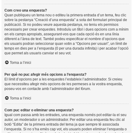
Com creo una enquesta?
Quan publiqueu un tema nou o editeu la primera entrada d’un tema, feu clic
sobre la pestanya “Creació d’una enquesta” a sota del formulari principal de
publicació. Si no podeu veure aquesta pestanya, no teniu els permisos
necessaris per crear enquestes. Introduïu un títol i dues opcions com a mínim
en els camps apropiats, assegurant-vos que cada opció és en una línia
diferent a l’àrea de text. També podeu especificar el nombre d’opcions que
els usuaris podran seleccionar quan votin a “Opcions per usuari”, un límit de
temps en dies per a l’enquesta (0 per una durada infinita) i per acabar l’opció
que permet als usuaris canviar el seu vot.
Torna a l’inici
Per què no puc afegir més opcions a l’enquesta?
El límit d’opcions per a les enquestes l’estableix l’administrador. Si creieu
que necessiteu afegir més opcions de les permeses a la vostra enquesta,
poseu-vos en contacte amb l’administrador del fòrum.
Torna a l’inici
Com puc editar o eliminar una enquesta?
Igual com passa amb les entrades, una enquesta només pot editar-la el seu
autor, un moderador o un administrador. Per editar una enquesta feu clic al
botó “Edita” de la primera entrada del tema ja que sempre té associada
l’enquesta. Si no s’ha emès cap vot, els usuaris poden eliminar l’enquesta o