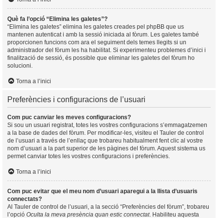
Què fa l’opció “Elimina les galetes”?
“Elimina les galetes” elimina les galetes creades pel phpBB que us
mantenen autenticat i amb la sessió iniciada al fòrum. Les galetes també
proporcionen funcions com ara el seguiment dels temes llegits si un
administrador del fòrum les ha habilitat. Si experimenteu problemes d’inici i
finalització de sessió, és possible que eliminar les galetes del fòrum ho
solucioni.
Torna a l’inici
Preferències i configuracions de l’usuari
Com puc canviar les meves configuracions?
Si sou un usuari registrat, totes les vostres configuracions s’emmagatzemen
a la base de dades del fòrum. Per modificar-les, visiteu el Tauler de control
de l’usuari a través de l’enllaç que trobareu habitualment fent clic al vostre
nom d’usuari a la part superior de les pàgines del fòrum. Aquest sistema us
permet canviar totes les vostres configuracions i preferències.
Torna a l’inici
Com puc evitar que el meu nom d’usuari aparegui a la llista d’usuaris
connectats?
Al Tauler de control de l’usuari, a la secció “Preferències del fòrum”, trobareu
l’opció
Oculta la meva presència quan estic connectat
. Habiliteu aquesta