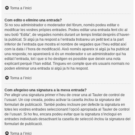
Torna a l’inici
Com edito o elimino una entrada?
Si no sou administrador o moderador del fòrum, només podeu editar o
modificar les vostres pròpies entrades. Podeu editar una entrada fent clic al
seu botó “Edita”, de vegades només durant un temps limitat després d’haver-
la publicat. Si algú ja ha respost a l’entrada trobareu un petit text a la part
inferior de l’entrada que mostra el nombre de vegades que l’heu editat així
com la data i l’hora de modificació. Això només apareix si algú ja ha publicat
una resposta; no apareixerà si és un moderador o un administrador qui ha
editat l’entrada, tot i que si ho desitgen es possible que deixin una nota
explicant perquè l’han editat. Tingueu en compte que els usuaris normals no
poden eliminar una entrada si algú ja hi ha respost.
Torna a l’inici
Com afegeixo una signatura a la meva entrada?
Per afegir una signatura primer n’heu de crear una al Tauler de control de
l’usuari. Un cop creada, podeu activar la casella
Inclou la signatura
del
formulari de publicació. També podeu incloure per defecte la signatura en
totes les vostres entrades seleccionant l’opció apropiada al Tauler de control
de l’usuari. Si ho feu, encara podeu evitar que la signatura s’inclogui en
entrades individuals desactivant la casella de selecció
Inclou la signatura
del
formulari de publicació.
Torna a l’inici