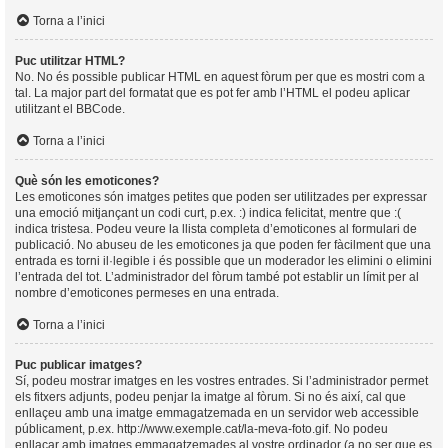
Torna a l’inici
Puc utilitzar HTML?
No. No és possible publicar HTML en aquest fòrum per que es mostri com a
tal. La major part del formatat que es pot fer amb l’HTML el podeu aplicar
utilitzant el BBCode.
Torna a l’inici
Què són les emoticones?
Les emoticones són imatges petites que poden ser utilitzades per expressar
una emoció mitjançant un codi curt, p.ex. :) indica felicitat, mentre que :(
indica tristesa. Podeu veure la llista completa d’emoticones al formulari de
publicació. No abuseu de les emoticones ja que poden fer fàcilment que una
entrada es torni il·legible i és possible que un moderador les elimini o elimini
l’entrada del tot. L’administrador del fòrum també pot establir un límit per al
nombre d’emoticones permeses en una entrada.
Torna a l’inici
Puc publicar imatges?
Sí, podeu mostrar imatges en les vostres entrades. Si l’administrador permet
els fitxers adjunts, podeu penjar la imatge al fòrum. Si no és així, cal que
enllaçeu amb una imatge emmagatzemada en un servidor web accessible
públicament, p.ex. http://www.exemple.cat/la-meva-foto.gif. No podeu
enllaçar amb imatges emmagatzemades al vostre ordinador (a no ser que es