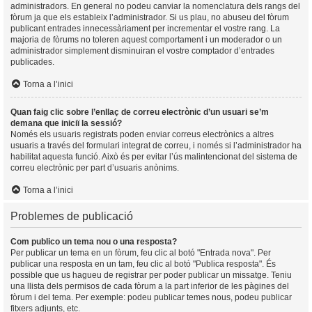
administradors. En general no podeu canviar la nomenclatura dels rangs del
fòrum ja que els estableix l’administrador. Si us plau, no abuseu del fòrum
publicant entrades innecessàriament per incrementar el vostre rang. La
majoria de fòrums no toleren aquest comportament i un moderador o un
administrador simplement disminuiran el vostre comptador d’entrades
publicades.
Torna a l’inici
Quan faig clic sobre l’enllaç de correu electrònic d’un usuari se’m
demana que iniciï la sessió?
Només els usuaris registrats poden enviar correus electrònics a altres
usuaris a través del formulari integrat de correu, i només si l’administrador ha
habilitat aquesta funció. Això és per evitar l’ús malintencionat del sistema de
correu electrònic per part d’usuaris anònims.
Torna a l’inici
Problemes de publicació
Com publico un tema nou o una resposta?
Per publicar un tema en un fòrum, feu clic al botó "Entrada nova". Per
publicar una resposta en un tam, feu clic al botó "Publica resposta". És
possible que us hagueu de registrar per poder publicar un missatge. Teniu
una llista dels permisos de cada fòrum a la part inferior de les pàgines del
fòrum i del tema. Per exemple: podeu publicar temes nous, podeu publicar
fitxers adjunts, etc.