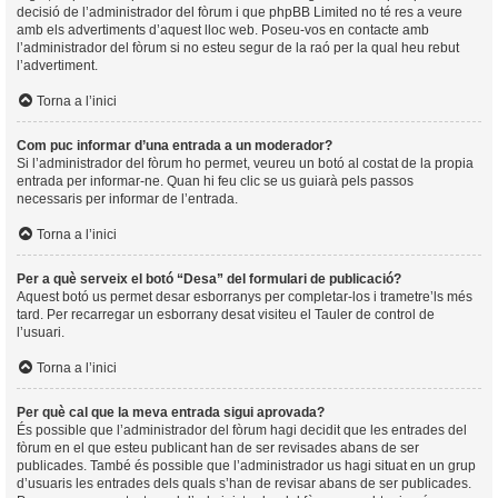
decisió de l’administrador del fòrum i que phpBB Limited no té res a veure
amb els advertiments d’aquest lloc web. Poseu-vos en contacte amb
l’administrador del fòrum si no esteu segur de la raó per la qual heu rebut
l’advertiment.
Torna a l’inici
Com puc informar d’una entrada a un moderador?
Si l’administrador del fòrum ho permet, veureu un botó al costat de la propia
entrada per informar-ne. Quan hi feu clic se us guiarà pels passos
necessaris per informar de l’entrada.
Torna a l’inici
Per a què serveix el botó “Desa” del formulari de publicació?
Aquest botó us permet desar esborranys per completar-los i trametre’ls més
tard. Per recarregar un esborrany desat visiteu el Tauler de control de
l’usuari.
Torna a l’inici
Per què cal que la meva entrada sigui aprovada?
És possible que l’administrador del fòrum hagi decidit que les entrades del
fòrum en el que esteu publicant han de ser revisades abans de ser
publicades. També és possible que l’administrador us hagi situat en un grup
d’usuaris les entrades dels quals s’han de revisar abans de ser publicades.