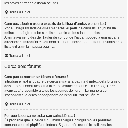
les seves entrades estaran ocultes.
Torna a l’inici
Com puc afegir o treure usuaris de la llista d’amics o enemics?
Podeu afegir usuaris de dues maneres. Al perfil de cada usuari, hi ha un
enllaç per afegir-lo o bé a la llista d’amics o bé a la d’enemics.
Alternativament, des del Tauler de control de l’usuari, podeu afegir usuaris
directament introduïnt el seu nom d’usuari. També podeu treure usuaris de la
llista utilitzant la mateixa pàgina.
Torna a l’inici
Cerca dels fòrums
Com puc cercar en un fòrum o fòrums?
Introduïu el text al quadre de cerca situat a la pàgina d’índex, dels fòrums o
dels temes. Podeu accedir a la cerca avançada fent clic a l’enllaç “Cerca
avançada” disponible a totes les pàgines del fòrum. La manera com
s’accedeix a la cerca pot dependre de l’estil utilitzat pel fòrum.
Torna a l’inici
Per què la cerca no troba cap coincidència?
És probable que la cerca sigui massa vaga i inclogui moltes paraules
comunes que el phpBB no indexa. Sigueu més específic i utilitzeu les