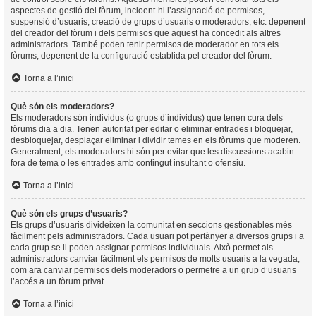
aspectes de gestió del fòrum, incloent-hi l’assignació de permisos,
suspensió d’usuaris, creació de grups d’usuaris o moderadors, etc. depenent
del creador del fòrum i dels permisos que aquest ha concedit als altres
administradors. També poden tenir permisos de moderador en tots els
fòrums, depenent de la configuració establida pel creador del fòrum.
Torna a l’inici
Què són els moderadors?
Els moderadors són individus (o grups d’individus) que tenen cura dels
fòrums dia a dia. Tenen autoritat per editar o eliminar entrades i bloquejar,
desbloquejar, desplaçar eliminar i dividir temes en els fòrums que moderen.
Generalment, els moderadors hi són per evitar que les discussions acabin
fora de tema o les entrades amb contingut insultant o ofensiu.
Torna a l’inici
Què són els grups d’usuaris?
Els grups d’usuaris divideixen la comunitat en seccions gestionables més
fàcilment pels administradors. Cada usuari pot pertànyer a diversos grups i a
cada grup se li poden assignar permisos individuals. Això permet als
administradors canviar fàcilment els permisos de molts usuaris a la vegada,
com ara canviar permisos dels moderadors o permetre a un grup d’usuaris
l’accés a un fòrum privat.
Torna a l’inici