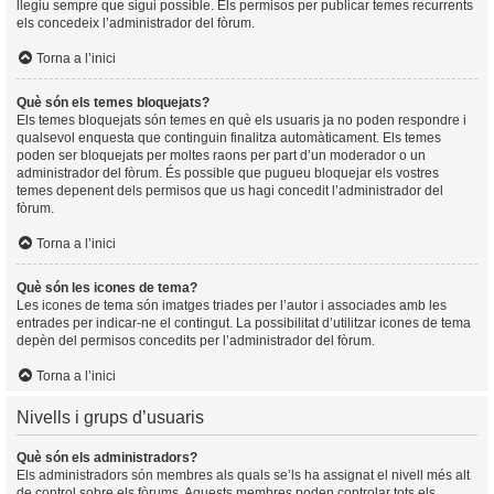
llegiu sempre que sigui possible. Els permisos per publicar temes recurrents
els concedeix l’administrador del fòrum.
Torna a l’inici
Què són els temes bloquejats?
Els temes bloquejats són temes en què els usuaris ja no poden respondre i
qualsevol enquesta que continguin finalitza automàticament. Els temes
poden ser bloquejats per moltes raons per part d’un moderador o un
administrador del fòrum. És possible que pugueu bloquejar els vostres
temes depenent dels permisos que us hagi concedit l’administrador del
fòrum.
Torna a l’inici
Què són les icones de tema?
Les icones de tema són imatges triades per l’autor i associades amb les
entrades per indicar-ne el contingut. La possibilitat d’utilitzar icones de tema
depèn del permisos concedits per l’administrador del fòrum.
Torna a l’inici
Nivells i grups d’usuaris
Què són els administradors?
Els administradors són membres als quals se’ls ha assignat el nivell més alt
de control sobre els fòrums. Aquests membres poden controlar tots els