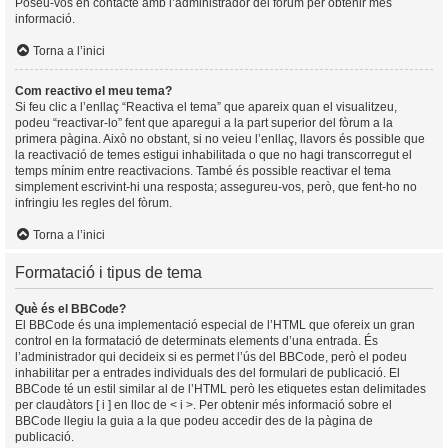
Poseu-vos en contacte amb l’administrador del fòrum per obtenir més
informació.
Torna a l’inici
Com reactivo el meu tema?
Si feu clic a l’enllaç “Reactiva el tema” que apareix quan el visualitzeu,
podeu “reactivar-lo” fent que aparegui a la part superior del fòrum a la
primera pàgina. Això no obstant, si no veieu l’enllaç, llavors és possible que
la reactivació de temes estigui inhabilitada o que no hagi transcorregut el
temps mínim entre reactivacions. També és possible reactivar el tema
simplement escrivint-hi una resposta; assegureu-vos, però, que fent-ho no
infringiu les regles del fòrum.
Torna a l’inici
Formatació i tipus de tema
Què és el BBCode?
El BBCode és una implementació especial de l’HTML que ofereix un gran
control en la formatació de determinats elements d’una entrada. És
l’administrador qui decideix si es permet l’ús del BBCode, però el podeu
inhabilitar per a entrades individuals des del formulari de publicació. El
BBCode té un estil similar al de l’HTML però les etiquetes estan delimitades
per claudàtors [ i ] en lloc de < i >. Per obtenir més informació sobre el
BBCode llegiu la guia a la que podeu accedir des de la pàgina de
publicació.