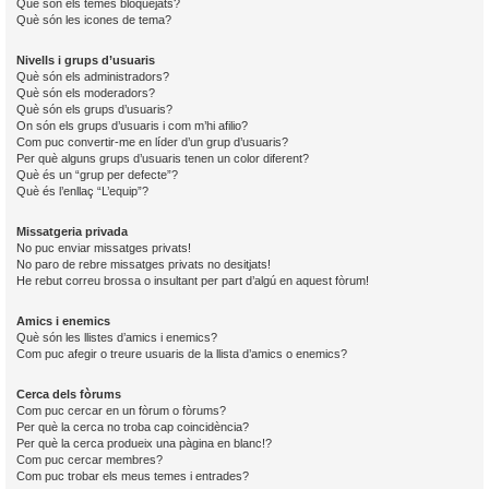
Què són els temes bloquejats?
Què són les icones de tema?
Nivells i grups d’usuaris
Què són els administradors?
Què són els moderadors?
Què són els grups d’usuaris?
On són els grups d’usuaris i com m’hi afilio?
Com puc convertir-me en líder d’un grup d’usuaris?
Per què alguns grups d’usuaris tenen un color diferent?
Què és un “grup per defecte”?
Què és l’enllaç “L’equip”?
Missatgeria privada
No puc enviar missatges privats!
No paro de rebre missatges privats no desitjats!
He rebut correu brossa o insultant per part d’algú en aquest fòrum!
Amics i enemics
Què són les llistes d’amics i enemics?
Com puc afegir o treure usuaris de la llista d’amics o enemics?
Cerca dels fòrums
Com puc cercar en un fòrum o fòrums?
Per què la cerca no troba cap coincidència?
Per què la cerca produeix una pàgina en blanc!?
Com puc cercar membres?
Com puc trobar els meus temes i entrades?