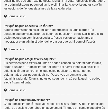
editar-ne les opcions. Això no obstant, si ja hi ha vots, només els moderadors
i els administradors poden editar-la o eliminar-la. Això evita que es canvïin
les opcions de l’enquesta al mig de la seva durada.
Torna a l’inici
Per què no puc accedir a un fòrum?
Alguns fòrums poden estar limitats a determinats usuaris o grups. És
possible que per visualitzar-los, llegir-los, publicar-hi o realitzar-hi una altra
acció necessiteu permisos especials. Poseu-vos en contacte amb un
moderador o un administrador del fòrum per que us hi permeti l’accés.
Torna a l’inici
Per què no puc afegir fitxers adjunts?
Els permisos per a fitxers adjunts es poden concedir a determinats fòrums,
grups o usuaris. L’administrador del fòrum pot haver inhabilitat els fitxers
adjunts al fòrum concret en el que esteu publicant, o potser només
determinats grups poden afegir-ne. Poseu-vos en contacte amb
l’administrador del fòrum si no esteu segur de la raó per la qual no podeu
afegir fitxers adjunts.
Torna a l’inici
Per què he rebut un advertiment?
Cada administrador té les seves regles per al seu fòrum. Si heu infringit una
regla, és possible que rebeu un advertiment. Tingueu en compte que això és