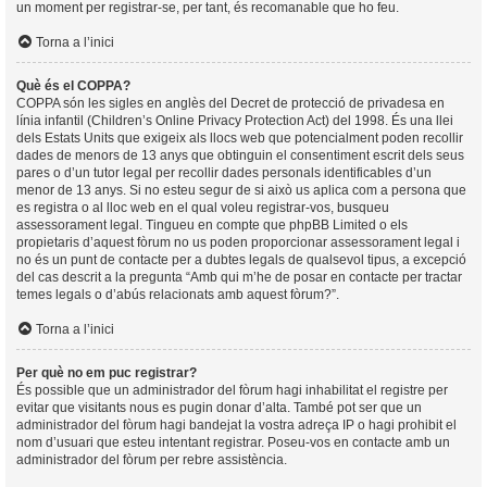
un moment per registrar-se, per tant, és recomanable que ho feu.
Torna a l’inici
Què és el COPPA?
COPPA són les sigles en anglès del Decret de protecció de privadesa en
línia infantil (Children’s Online Privacy Protection Act) del 1998. És una llei
dels Estats Units que exigeix als llocs web que potencialment poden recollir
dades de menors de 13 anys que obtinguin el consentiment escrit dels seus
pares o d’un tutor legal per recollir dades personals identificables d’un
menor de 13 anys. Si no esteu segur de si això us aplica com a persona que
es registra o al lloc web en el qual voleu registrar-vos, busqueu
assessorament legal. Tingueu en compte que phpBB Limited o els
propietaris d’aquest fòrum no us poden proporcionar assessorament legal i
no és un punt de contacte per a dubtes legals de qualsevol tipus, a excepció
del cas descrit a la pregunta “Amb qui m’he de posar en contacte per tractar
temes legals o d’abús relacionats amb aquest fòrum?”.
Torna a l’inici
Per què no em puc registrar?
És possible que un administrador del fòrum hagi inhabilitat el registre per
evitar que visitants nous es pugin donar d’alta. També pot ser que un
administrador del fòrum hagi bandejat la vostra adreça IP o hagi prohibit el
nom d’usuari que esteu intentant registrar. Poseu-vos en contacte amb un
administrador del fòrum per rebre assistència.