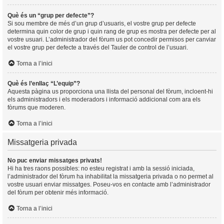
Què és un “grup per defecte”?
Si sou membre de més d’un grup d’usuaris, el vostre grup per defecte
determina quin color de grup i quin rang de grup es mostra per defecte per al
vostre usuari. L’administrador del fòrum us pot concedir permisos per canviar
el vostre grup per defecte a través del Tauler de control de l’usuari.
Torna a l’inici
Què és l’enllaç “L’equip”?
Aquesta pàgina us proporciona una llista del personal del fòrum, incloent-hi
els administradors i els moderadors i informació addicional com ara els
fòrums que moderen.
Torna a l’inici
Missatgeria privada
No puc enviar missatges privats!
Hi ha tres raons possibles: no esteu registrat i amb la sessió iniciada,
l’administrador del fòrum ha inhabilitat la missatgeria privada o no permet al
vostre usuari enviar missatges. Poseu-vos en contacte amb l’administrador
del fòrum per obtenir més informació.
Torna a l’inici