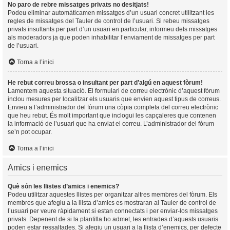
No paro de rebre missatges privats no desitjats!
Podeu eliminar automàticamen missatges d’un usuari concret utilitzant les
regles de missatges del Tauler de control de l’usuari. Si rebeu missatges
privats insultants per part d’un usuari en particular, informeu dels missatges
als moderadors ja que poden inhabilitar l’enviament de missatges per part
de l’usuari.
Torna a l’inici
He rebut correu brossa o insultant per part d’algú en aquest fòrum!
Lamentem aquesta situació. El formulari de correu electrònic d’aquest fòrum
inclou mesures per localitzar els usuaris que envien aquest tipus de correus.
Envieu a l’administrador del fòrum una còpia completa del correu electrònic
que heu rebut. És molt important que inclogui les capçaleres que contenen
la informació de l’usuari que ha enviat el correu. L’administrador del fòrum
se’n pot ocupar.
Torna a l’inici
Amics i enemics
Què són les llistes d’amics i enemics?
Podeu utilitzar aquestes llistes per organitzar altres membres del fòrum. Els
membres que afegiu a la llista d’amics es mostraran al Tauler de control de
l’usuari per veure ràpidament si estan connectats i per enviar-los missatges
privats. Depenent de si la plantilla ho admet, les entrades d’aquests usuaris
poden estar ressaltades. Si afegiu un usuari a la llista d’enemics, per defecte