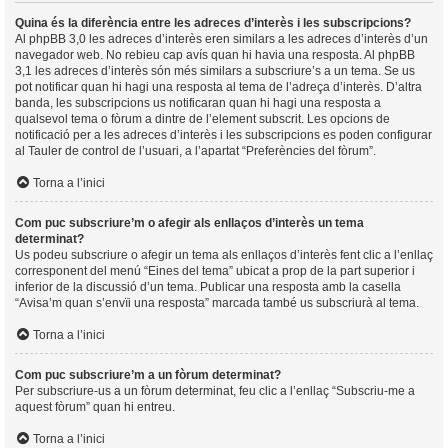
Quina és la diferència entre les adreces d’interès i les subscripcions?
Al phpBB 3,0 les adreces d’interès eren similars a les adreces d’interès d’un
navegador web. No rebieu cap avís quan hi havia una resposta. Al phpBB
3,1 les adreces d’interès són més similars a subscriure’s a un tema. Se us
pot notificar quan hi hagi una resposta al tema de l’adreça d’interès. D’altra
banda, les subscripcions us notificaran quan hi hagi una resposta a
qualsevol tema o fòrum a dintre de l’element subscrit. Les opcions de
notificació per a les adreces d’interès i les subscripcions es poden configurar
al Tauler de control de l’usuari, a l’apartat “Preferències del fòrum”.
Torna a l’inici
Com puc subscriure’m o afegir als enllaços d’interès un tema
determinat?
Us podeu subscriure o afegir un tema als enllaços d’interès fent clic a l’enllaç
corresponent del menú “Eines del tema” ubicat a prop de la part superior i
inferior de la discussió d’un tema. Publicar una resposta amb la casella
“Avisa’m quan s’envïi una resposta” marcada també us subscriurà al tema.
Torna a l’inici
Com puc subscriure’m a un fòrum determinat?
Per subscriure-us a un fòrum determinat, feu clic a l’enllaç “Subscriu-me a
aquest fòrum” quan hi entreu.
Torna a l’inici