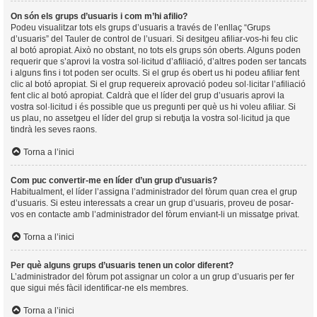
On són els grups d’usuaris i com m’hi afilio?
Podeu visualitzar tots els grups d’usuaris a través de l’enllaç “Grups
d’usuaris” del Tauler de control de l’usuari. Si desitgeu afiliar-vos-hi feu clic
al botó apropiat. Això no obstant, no tots els grups són oberts. Alguns poden
requerir que s’aprovi la vostra sol·licitud d’afiliació, d’altres poden ser tancats
i alguns fins i tot poden ser ocults. Si el grup és obert us hi podeu afiliar fent
clic al botó apropiat. Si el grup requereix aprovació podeu sol·licitar l’afiliació
fent clic al botó apropiat. Caldrà que el líder del grup d’usuaris aprovi la
vostra sol·licitud i és possible que us pregunti per què us hi voleu afiliar. Si
us plau, no assetgeu el líder del grup si rebutja la vostra sol·licitud ja que
tindrà les seves raons.
Torna a l’inici
Com puc convertir-me en líder d’un grup d’usuaris?
Habitualment, el líder l’assigna l’administrador del fòrum quan crea el grup
d’usuaris. Si esteu interessats a crear un grup d’usuaris, proveu de posar-
vos en contacte amb l’administrador del fòrum enviant-li un missatge privat.
Torna a l’inici
Per què alguns grups d’usuaris tenen un color diferent?
L’administrador del fòrum pot assignar un color a un grup d’usuaris per fer
que sigui més fàcil identificar-ne els membres.
Torna a l’inici