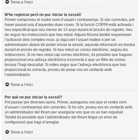
Torna a l’inici
M’he registrat però no puc iniciar la sessió!
Primer comproveu el vostre nom d’usuari i contrasenya. Si són correctes, pot
haver passat una d’aquestes dues coses. Si la funció COPPA està activada i
heu especificat que sou menor de 13 anys durant el procés de registre, heu
de seguir les instruccions que heu rebut. Alguns fòrums també requereixen
l’activació dels comptes nous, ja sigui per l’usuari mateix o per un
administrador abans de poder iniciar la sessió; aquesta informació es mostra
durant el procés de registre. Si heu rebut un correu electrònic, seguiu les
instruccions. Si no heu rebut cap correu electrònic, és possible que hagueu
proporcionat una adreça electrònica incorrecta o que un filtre de correu
brossa l’hagi descartat. Si esteu segur que l’adreça electrònica que heu
proporcionat és correcta, proveu de posar-vos en contacte amb
l’administrador.
Torna a l’inici
Per què no puc iniciar la sessió?
Pot passar per diverses raons. Primer, assegureu-vos que el vostre nom
d’usuari i contrasenya són correctes. Si ho són, poseu-vos en contacte amb
un administrador del fòrum per assegurar-vos que no us han expulsat.
També és possible que l’administrador del fòrum tingui un error de
configuració que hagi d’arreglar.
Torna a l’inici