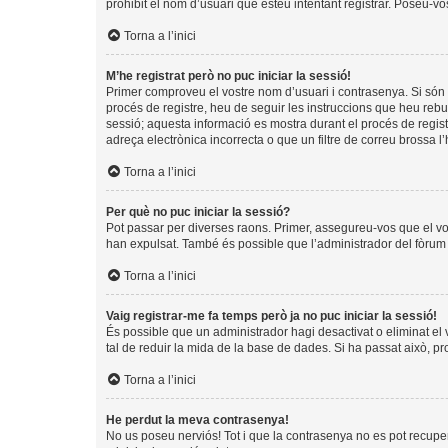
prohibit el nom d’usuari que esteu intentant registrar. Poseu-v
Torna a l’inici
M’he registrat però no puc iniciar la sessió!
Primer comproveu el vostre nom d’usuari i contrasenya. Si són 
procés de registre, heu de seguir les instruccions que heu rebu
sessió; aquesta informació es mostra durant el procés de regist
adreça electrònica incorrecta o que un filtre de correu brossa 
Torna a l’inici
Per què no puc iniciar la sessió?
Pot passar per diverses raons. Primer, assegureu-vos que el v
han expulsat. També és possible que l’administrador del fòrum t
Torna a l’inici
Vaig registrar-me fa temps però ja no puc iniciar la sessió!
És possible que un administrador hagi desactivat o eliminat e
tal de reduir la mida de la base de dades. Si ha passat això, p
Torna a l’inici
He perdut la meva contrasenya!
No us poseu nerviós! Tot i que la contrasenya no es pot recuperar