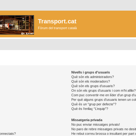
Transport.cat
Fòrum del transport català
Nivells i grups d’usuaris
Què són els administradors?
Què són els moderadors?
Què són els grups d’usuaris?
On són els grups d’usuaris i com m’hi afilio?
Com puc convertir-me en líder d’un grup d’
Per què alguns grups d’usuaris tenen un col
Què és un “grup per defecte”?
Què és l’enllaç “L’equip”?
Missatgeria privada
No puc enviar missatges privats!
No paro de rebre missatges privats no desit
connectats?
He rebut correu brossa o insultant per part 