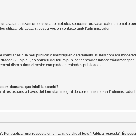
ir un avatar utilitzant un dels quatre mètodes següents: gravatar, galeria, remot o pe
u utilitzar els avatars, poseu-vos en contacte amb l’administrador.
re d’entrades que heu publicat o identifiquen determinats usuaris com ara moderad
istrador. Si us plau, no abuseu del fòrum publicant entrades innecessàriament per 
ement disminuiran el vostre comptador d’entrades publicades.
i se’m demana que iniciï la sessió?
ltres usuaris a través del formulari integrat de correu, i només si l’administrador h
a". Per publicar una resposta en un tam, feu clic al botó "Publica resposta". És pos