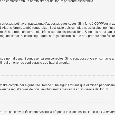
os en contacte amb un administrador del fòrum per rebre assistència.
correctes, pot haver passat una d’aquestes dues coses. Si la funció COPPA està ac
t. Alguns fòrums també requereixen l’activació dels comptes nous, ja sigui per l’us
re. Si heu rebut un correu electrònic, seguiu les instruccions. Si no heu rebut cap
l’hagi descartat. Si esteu segur que l’adreça electrònica que heu proporcionat és c
ostre nom d’usuari i contrasenya són correctes. Si ho són, poseu-vos en contacte 
ingui un error de configuració que hagi d’arreglar.
l vostre compte per alguna raó. També hi ha alguns fòrums que eliminen periòdicame
roveu de registrar-vos de nou i involucrar-vos més en les discussions del fòrum.
, es pot canviar fàcilment. Visiteu la pàgina d’inici de sessió i feu clic a
He oblida