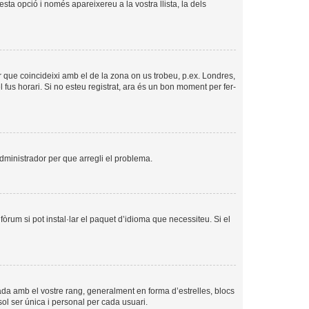
esta opció i només apareixereu a la vostra llista, la dels
per que coincideixi amb el de la zona on us trobeu, p.ex. Londres,
us horari. Si no esteu registrat, ara és un bon moment per fer-
’administrador per que arregli el problema.
òrum si pot instal·lar el paquet d’idioma que necessiteu. Si el
ada amb el vostre rang, generalment en forma d’estrelles, blocs
sol ser única i personal per cada usuari.