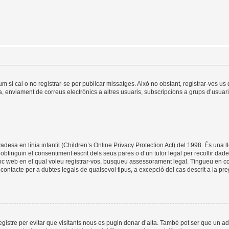
um si cal o no registrar-se per publicar missatges. Això no obstant, registrar-vos u
da, enviament de correus electrònics a altres usuaris, subscripcions a grups d’usuar
esa en línia infantil (Children’s Online Privacy Protection Act) del 1998. És una ll
tinguin el consentiment escrit dels seus pares o d’un tutor legal per recollir dad
lloc web en el qual voleu registrar-vos, busqueu assessorament legal. Tingueu en 
ontacte per a dubtes legals de qualsevol tipus, a excepció del cas descrit a la pr
registre per evitar que visitants nous es pugin donar d’alta. També pot ser que un a