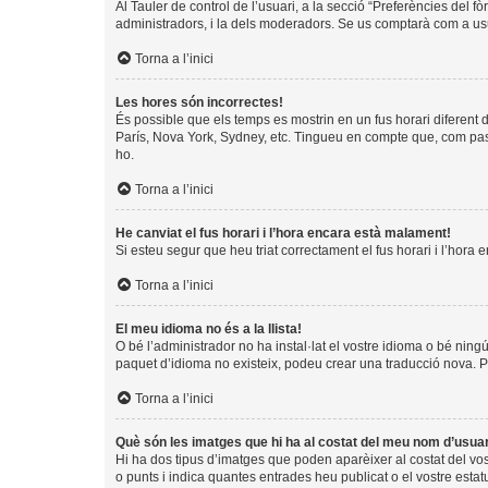
Al Tauler de control de l’usuari, a la secció “Preferències del f
administradors, i la dels moderadors. Se us comptarà com a usu
Torna a l’inici
Les hores són incorrectes!
És possible que els temps es mostrin en un fus horari diferent de
París, Nova York, Sydney, etc. Tingueu en compte que, com pass
ho.
Torna a l’inici
He canviat el fus horari i l’hora encara està malament!
Si esteu segur que heu triat correctament el fus horari i l’hora 
Torna a l’inici
El meu idioma no és a la llista!
O bé l’administrador no ha instal·lat el vostre idioma o bé ning
paquet d’idioma no existeix, podeu crear una traducció nova. 
Torna a l’inici
Què són les imatges que hi ha al costat del meu nom d’usua
Hi ha dos tipus d’imatges que poden aparèixer al costat del vo
o punts i indica quantes entrades heu publicat o el vostre estat