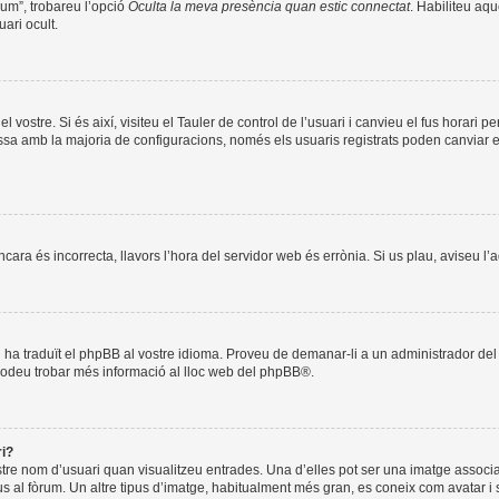
òrum”, trobareu l’opció
Oculta la meva presència quan estic connectat
. Habiliteu aqu
ari ocult.
l vostre. Si és així, visiteu el Tauler de control de l’usuari i canvieu el fus horari 
a amb la majoria de configuracions, només els usuaris registrats poden canviar el f
encara és incorrecta, llavors l’hora del servidor web és errònia. Si us plau, aviseu l
ú ha traduït el phpBB al vostre idioma. Proveu de demanar-li a un administrador del f
Podeu trobar més informació al lloc web del
phpBB
®.
ri?
stre nom d’usuari quan visualitzeu entrades. Una d’elles pot ser una imatge associ
us al fòrum. Un altre tipus d’imatge, habitualment més gran, es coneix com avatar i 