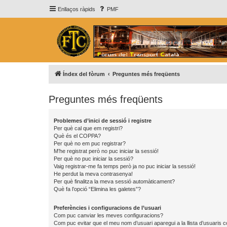
Enllaços ràpids
PMF
Índex del fòrum
Preguntes més freqüents
Preguntes més freqüents
Problemes d’inici de sessió i registre
Per què cal que em registri?
Què és el COPPA?
Per què no em puc registrar?
M’he registrat però no puc iniciar la sessió!
Per què no puc iniciar la sessió?
Vaig registrar-me fa temps però ja no puc iniciar la sessió!
He perdut la meva contrasenya!
Per què finalitza la meva sessió automàticament?
Què fa l’opció “Elimina les galetes”?
Preferències i configuracions de l’usuari
Com puc canviar les meves configuracions?
Com puc evitar que el meu nom d’usuari aparegui a la llista d’usuaris 