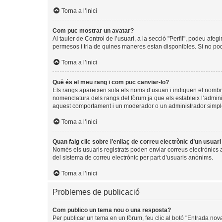
Torna a l’inici
Com puc mostrar un avatar?
Al tauler de Control de l’usuari, a la secció "Perfil", podeu afeg
permesos i tria de quines maneres estan disponibles. Si no pode
Torna a l’inici
Què és el meu rang i com puc canviar-lo?
Els rangs apareixen sota els noms d’usuari i indiquen el nomb
nomenclatura dels rangs del fòrum ja que els estableix l’admin
aquest comportament i un moderador o un administrador simpl
Torna a l’inici
Quan faig clic sobre l’enllaç de correu electrònic d’un usuar
Només els usuaris registrats poden enviar correus electrònics a a
del sistema de correu electrònic per part d’usuaris anònims.
Torna a l’inici
Problemes de publicació
Com publico un tema nou o una resposta?
Per publicar un tema en un fòrum, feu clic al botó "Entrada nov