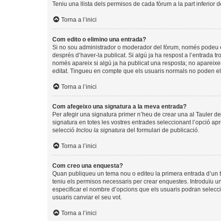
Teniu una llista dels permisos de cada fòrum a la part inferior 
Torna a l’inici
Com edito o elimino una entrada?
Si no sou administrador o moderador del fòrum, només podeu edi
després d’haver-la publicat. Si algú ja ha respost a l’entrada tr
només apareix si algú ja ha publicat una resposta; no apareixer
editat. Tingueu en compte que els usuaris normals no poden eli
Torna a l’inici
Com afegeixo una signatura a la meva entrada?
Per afegir una signatura primer n’heu de crear una al Tauler de
signatura en totes les vostres entrades seleccionant l’opció apr
selecció
Inclou la signatura
del formulari de publicació.
Torna a l’inici
Com creo una enquesta?
Quan publiqueu un tema nou o editeu la primera entrada d’un te
teniu els permisos necessaris per crear enquestes. Introduïu u
especificar el nombre d’opcions que els usuaris podran seleccio
usuaris canviar el seu vot.
Torna a l’inici