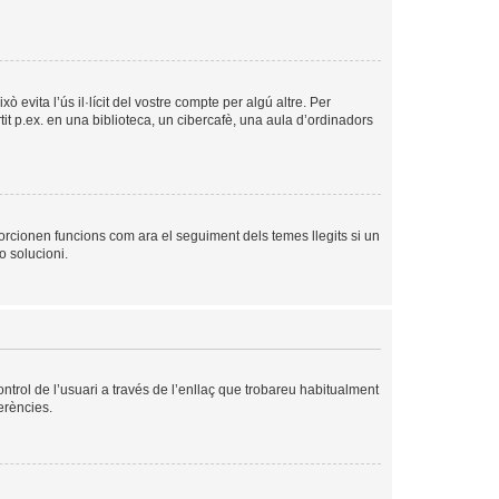
evita l’ús il·lícit del vostre compte per algú altre. Per
it p.ex. en una biblioteca, un cibercafè, una aula d’ordinadors
orcionen funcions com ara el seguiment dels temes llegits si un
o solucioni.
ntrol de l’usuari a través de l’enllaç que trobareu habitualment
erències.