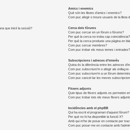
Amics i enemics
Què són les llistes d’amics i enemics?
Com puc afegir o treure usuaris de la llista
Cerca dels fòrums
na que iniciï la sessió?
Com puc cercar en un fòrum o fòrums?
Per què la cerca no troba cap coincidència
Per què la cerca produeix una pàgina en bl
Com puc cercar membres?
Com puc trobar els meus temes i entrades
Subscripcions i adreces d’interès
Quina és la diferència entre les adreces d’i
Com puc subscriure’m o afegir als enllaços 
Com puc subscriure’m a un fòrum determin
Com puc cancel·lar les meves subscripcio
Fitxers adjunts
Quin tipus de fitxers adjunts es permeten 
Com puc trobar tots els meus fitxers adjunt
Incidències amb el phpBB
Qui ha escrit el programari d’aquest fòrum?
Per què no hi ha disponible la funció X?
Amb qui m’he de posar en contacte per trac
Com puc posar-me en contacte amb l’admini