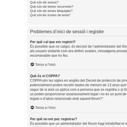
Què són els avisos?
Què són els temes recurrents?
Què són els temes bloquejats?
Què són les icones de tema?
Problemes d’inici de sessió i registre
Per què cal que em registri?
És possible que no calgui, és decisió de l’administrador del fòr
als usuaris visitants com ara definir avatars, missatgeria priva
recomanable que ho feu.
Torna a l’inici
Què és el COPPA?
COPPA són les sigles en anglès del Decret de protecció de privad
potencialment poden recollir dades de menors de 13 anys que ob
segur de si això us aplica com a persona que es registra o al 
us poden proporcionar assessorament legal i no és un punt de c
legals o d’abús relacionats amb aquest fòrum?”.
Torna a l’inici
Per què no em puc registrar?
És possible que un administrador del fòrum hagi inhabilitat el 