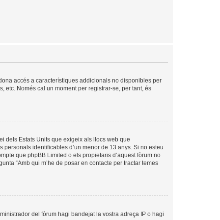
s dona accés a característiques addicionals no disponibles per
is, etc. Només cal un moment per registrar-se, per tant, és
ei dels Estats Units que exigeix als llocs web que
es personals identificables d’un menor de 13 anys. Si no esteu
compte que phpBB Limited o els propietaris d’aquest fòrum no
egunta “Amb qui m’he de posar en contacte per tractar temes
dministrador del fòrum hagi bandejat la vostra adreça IP o hagi