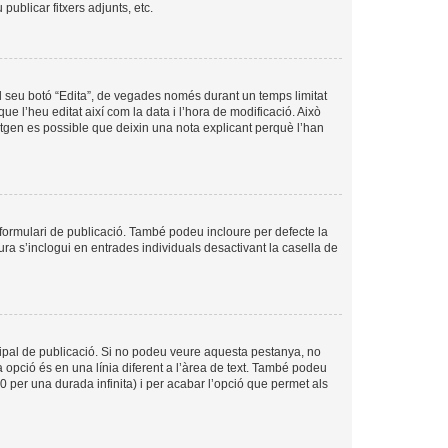
ublicar fitxers adjunts, etc.
l seu botó “Edita”, de vegades només durant un temps limitat
ue l’heu editat així com la data i l’hora de modificació. Això
sitgen es possible que deixin una nota explicant perquè l’han
formulari de publicació. També podeu incloure per defecte la
ura s’inclogui en entrades individuals desactivant la casella de
cipal de publicació. Si no podeu veure aquesta pestanya, no
 opció és en una línia diferent a l’àrea de text. També podeu
0 per una durada infinita) i per acabar l’opció que permet als