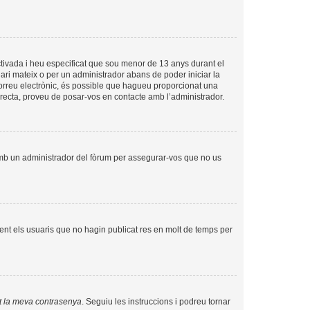
tivada i heu especificat que sou menor de 13 anys durant el
uari mateix o per un administrador abans de poder iniciar la
 correu electrònic, és possible que hagueu proporcionat una
orrecta, proveu de posar-vos en contacte amb l’administrador.
amb un administrador del fòrum per assegurar-vos que no us
nt els usuaris que no hagin publicat res en molt de temps per
t la meva contrasenya
. Seguiu les instruccions i podreu tornar