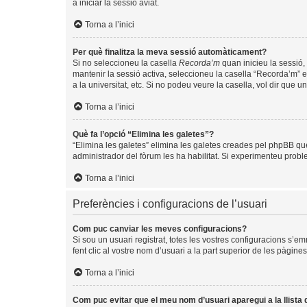
a iniciar la sessió aviat.
Torna a l’inici
Per què finalitza la meva sessió automàticament?
Si no seleccioneu la casella
Recorda’m
quan inicieu la sessió, 
mantenir la sessió activa, seleccioneu la casella “Recorda’m” e
a la universitat, etc. Si no podeu veure la casella, vol dir que 
Torna a l’inici
Què fa l’opció “Elimina les galetes”?
“Elimina les galetes” elimina les galetes creades pel phpBB qu
administrador del fòrum les ha habilitat. Si experimenteu problem
Torna a l’inici
Preferències i configuracions de l’usuari
Com puc canviar les meves configuracions?
Si sou un usuari registrat, totes les vostres configuracions s’e
fent clic al vostre nom d’usuari a la part superior de les pàgin
Torna a l’inici
Com puc evitar que el meu nom d’usuari aparegui a la llista