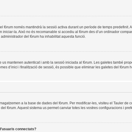
el fòrum només mantindrà la sessió activa durant un període de temps predefinit. Això 
n iniciar-la. Això no és recomanable si accediu al fòrum des d’un ordinador compart
un administrador del fòrum ha inhabilitat aquesta funció.
e us mantenen autenticat i amb la sessió iniciada al fòrum. Les galetes també prop
es d’inici i finalització de sessió, és possible que eliminar les galetes del fòrum h
mmagatzemen a la base de dades del fòrum. Per modificar-les, visiteu el Tauler de co
es del fòrum. Aquest sistema us permet canviar totes les vostres configuracions i pref
 d’usuaris connectats?