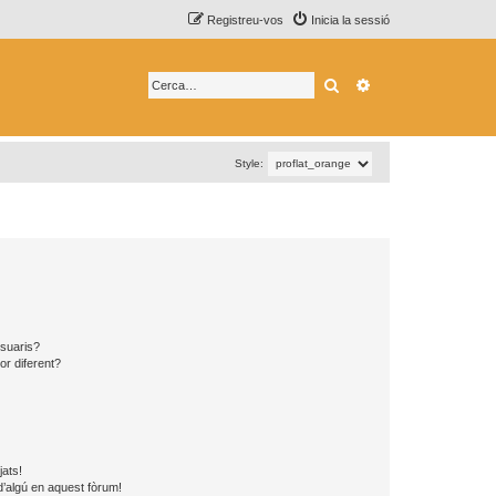
Registreu-vos
Inicia la sessió
Cerca
Cerca avançada
Style:
usuaris?
or diferent?
jats!
d’algú en aquest fòrum!