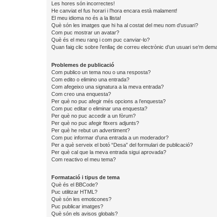
Les hores són incorrectes!
He canviat el fus horari i l’hora encara està malament!
El meu idioma no és a la llista!
Què són les imatges que hi ha al costat del meu nom d’usuari?
Com puc mostrar un avatar?
Què és el meu rang i com puc canviar-lo?
Quan faig clic sobre l’enllaç de correu electrònic d’un usuari se’m dema
Problemes de publicació
Com publico un tema nou o una resposta?
Com edito o elimino una entrada?
Com afegeixo una signatura a la meva entrada?
Com creo una enquesta?
Per què no puc afegir més opcions a l’enquesta?
Com puc editar o eliminar una enquesta?
Per què no puc accedir a un fòrum?
Per què no puc afegir fitxers adjunts?
Per què he rebut un advertiment?
Com puc informar d’una entrada a un moderador?
Per a què serveix el botó “Desa” del formulari de publicació?
Per què cal que la meva entrada sigui aprovada?
Com reactivo el meu tema?
Formatació i tipus de tema
Què és el BBCode?
Puc utilitzar HTML?
Què són les emoticones?
Puc publicar imatges?
Què són els avisos globals?