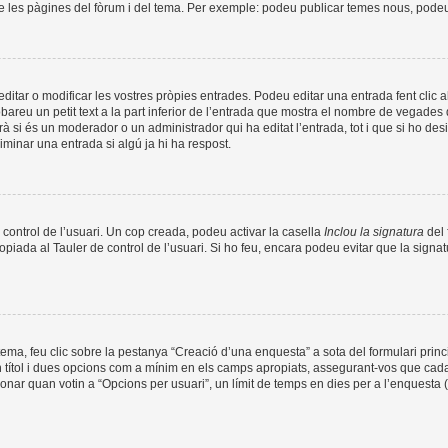
de les pàgines del fòrum i del tema. Per exemple: podeu publicar temes nous, podeu p
tar o modificar les vostres pròpies entrades. Podeu editar una entrada fent clic a
obareu un petit text a la part inferior de l’entrada que mostra el nombre de vegades q
à si és un moderador o un administrador qui ha editat l’entrada, tot i que si ho de
minar una entrada si algú ja hi ha respost.
 control de l’usuari. Un cop creada, podeu activar la casella
Inclou la signatura
del 
opiada al Tauler de control de l’usuari. Si ho feu, encara podeu evitar que la signat
ma, feu clic sobre la pestanya “Creació d’una enquesta” a sota del formulari prin
n títol i dues opcions com a mínim en els camps apropiats, assegurant-vos que cada
nar quan votin a “Opcions per usuari”, un límit de temps en dies per a l’enquesta (