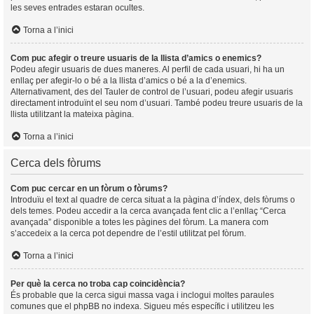
les seves entrades estaran ocultes.
Torna a l’inici
Com puc afegir o treure usuaris de la llista d’amics o enemics?
Podeu afegir usuaris de dues maneres. Al perfil de cada usuari, hi ha un
enllaç per afegir-lo o bé a la llista d’amics o bé a la d’enemics.
Alternativament, des del Tauler de control de l’usuari, podeu afegir usuaris
directament introduïnt el seu nom d’usuari. També podeu treure usuaris de la
llista utilitzant la mateixa pàgina.
Torna a l’inici
Cerca dels fòrums
Com puc cercar en un fòrum o fòrums?
Introduïu el text al quadre de cerca situat a la pàgina d’índex, dels fòrums o
dels temes. Podeu accedir a la cerca avançada fent clic a l’enllaç “Cerca
avançada” disponible a totes les pàgines del fòrum. La manera com
s’accedeix a la cerca pot dependre de l’estil utilitzat pel fòrum.
Torna a l’inici
Per què la cerca no troba cap coincidència?
És probable que la cerca sigui massa vaga i inclogui moltes paraules
comunes que el phpBB no indexa. Sigueu més específic i utilitzeu les