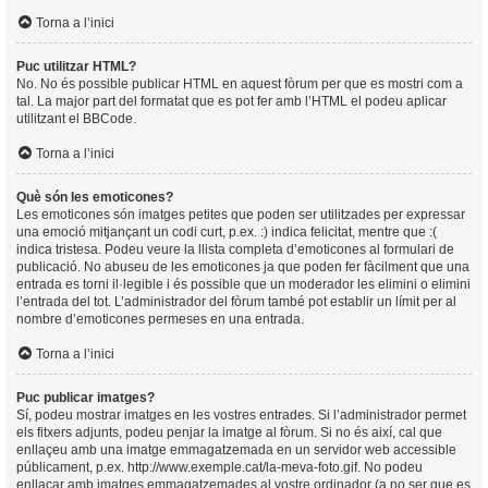
Torna a l’inici
Puc utilitzar HTML?
No. No és possible publicar HTML en aquest fòrum per que es mostri com a
tal. La major part del formatat que es pot fer amb l’HTML el podeu aplicar
utilitzant el BBCode.
Torna a l’inici
Què són les emoticones?
Les emoticones són imatges petites que poden ser utilitzades per expressar
una emoció mitjançant un codi curt, p.ex. :) indica felicitat, mentre que :(
indica tristesa. Podeu veure la llista completa d’emoticones al formulari de
publicació. No abuseu de les emoticones ja que poden fer fàcilment que una
entrada es torni il·legible i és possible que un moderador les elimini o elimini
l’entrada del tot. L’administrador del fòrum també pot establir un límit per al
nombre d’emoticones permeses en una entrada.
Torna a l’inici
Puc publicar imatges?
Sí, podeu mostrar imatges en les vostres entrades. Si l’administrador permet
els fitxers adjunts, podeu penjar la imatge al fòrum. Si no és així, cal que
enllaçeu amb una imatge emmagatzemada en un servidor web accessible
públicament, p.ex. http://www.exemple.cat/la-meva-foto.gif. No podeu
enllaçar amb imatges emmagatzemades al vostre ordinador (a no ser que es