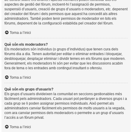
aspectes de gestió del fòrum, incloent-hi l’assignació de permisos,
suspensió d’usuaris, creació de grups d’usuaris o moderadors, etc. depenent
del creador del fòrum i dels permisos que aquest ha concedit als altres
administradors. També poden tenir permisos de moderador en tots els
fòrums, depenent de la configuració establida pel creador del fòrum.
Torna a l’inici
Què són els moderadors?
Els moderadors són individus (o grups d’individus) que tenen cura dels
fòrums dia a dia. Tenen autoritat per editar o eliminar entrades i bloquejar,
desbloquejar, desplaçar eliminar i dividir temes en els fòrums que moderen.
Generalment, els moderadors hi són per evitar que les discussions acabin
fora de tema o les entrades amb contingut insultant o ofensiu.
Torna a l’inici
Què són els grups d’usuaris?
Els grups d’usuaris divideixen la comunitat en seccions gestionables més
fàcilment pels administradors. Cada usuari pot pertànyer a diversos grups i a
cada grup se li poden assignar permisos individuals. Això permet als
administradors canviar fàcilment els permisos de molts usuaris a la vegada,
com ara canviar permisos dels moderadors o permetre a un grup d’usuaris
l’accés a un fòrum privat.
Torna a l’inici