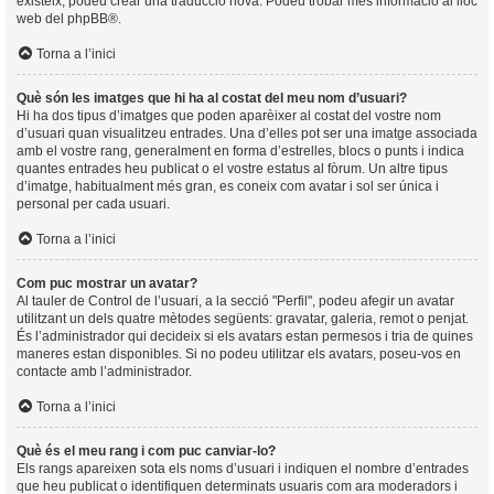
existeix, podeu crear una traducció nova. Podeu trobar més informació al lloc
web del
phpBB
®.
Torna a l’inici
Què són les imatges que hi ha al costat del meu nom d’usuari?
Hi ha dos tipus d’imatges que poden aparèixer al costat del vostre nom
d’usuari quan visualitzeu entrades. Una d’elles pot ser una imatge associada
amb el vostre rang, generalment en forma d’estrelles, blocs o punts i indica
quantes entrades heu publicat o el vostre estatus al fòrum. Un altre tipus
d’imatge, habitualment més gran, es coneix com avatar i sol ser única i
personal per cada usuari.
Torna a l’inici
Com puc mostrar un avatar?
Al tauler de Control de l’usuari, a la secció "Perfil", podeu afegir un avatar
utilitzant un dels quatre mètodes següents: gravatar, galeria, remot o penjat.
És l’administrador qui decideix si els avatars estan permesos i tria de quines
maneres estan disponibles. Si no podeu utilitzar els avatars, poseu-vos en
contacte amb l’administrador.
Torna a l’inici
Què és el meu rang i com puc canviar-lo?
Els rangs apareixen sota els noms d’usuari i indiquen el nombre d’entrades
que heu publicat o identifiquen determinats usuaris com ara moderadors i