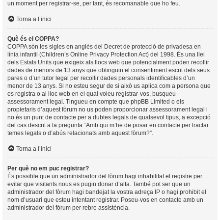
un moment per registrar-se, per tant, és recomanable que ho feu.
Torna a l’inici
Què és el COPPA?
COPPA són les sigles en anglès del Decret de protecció de privadesa en
línia infantil (Children’s Online Privacy Protection Act) del 1998. És una llei
dels Estats Units que exigeix als llocs web que potencialment poden recollir
dades de menors de 13 anys que obtinguin el consentiment escrit dels seus
pares o d’un tutor legal per recollir dades personals identificables d’un
menor de 13 anys. Si no esteu segur de si això us aplica com a persona que
es registra o al lloc web en el qual voleu registrar-vos, busqueu
assessorament legal. Tingueu en compte que phpBB Limited o els
propietaris d’aquest fòrum no us poden proporcionar assessorament legal i
no és un punt de contacte per a dubtes legals de qualsevol tipus, a excepció
del cas descrit a la pregunta “Amb qui m’he de posar en contacte per tractar
temes legals o d’abús relacionats amb aquest fòrum?”.
Torna a l’inici
Per què no em puc registrar?
És possible que un administrador del fòrum hagi inhabilitat el registre per
evitar que visitants nous es pugin donar d’alta. També pot ser que un
administrador del fòrum hagi bandejat la vostra adreça IP o hagi prohibit el
nom d’usuari que esteu intentant registrar. Poseu-vos en contacte amb un
administrador del fòrum per rebre assistència.