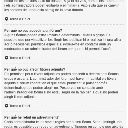
editar-ne les opcions. Això no obstant, si ja hi ha vots, només els moderadors
i els administradors poden editar-la o eliminar-la. Això evita que es canvïin
les opcions de l’enquesta al mig de la seva durada.
Torna a l’inici
Per què no puc accedir a un fòrum?
Alguns fòrums poden estar limitats a determinats usuaris o grups. És
possible que per visualitzar-los, llegir-los, publicar-hi o realitzar-hi una altra
acció necessiteu permisos especials. Poseu-vos en contacte amb un
moderador o un administrador del fòrum per que us hi permeti l’accés.
Torna a l’inici
Per què no puc afegir fitxers adjunts?
Els permisos per a fitxers adjunts es poden concedir a determinats fòrums,
grups o usuaris. L’administrador del fòrum pot haver inhabilitat els fitxers
adjunts al fòrum concret en el que esteu publicant, o potser només
determinats grups poden afegir-ne. Poseu-vos en contacte amb
l’administrador del fòrum si no esteu segur de la raó per la qual no podeu
afegir fitxers adjunts.
Torna a l’inici
Per què he rebut un advertiment?
Cada administrador té les seves regles per al seu fòrum. Si heu infringit una
regla, és possible que rebeu un advertiment. Tingueu en compte que això és