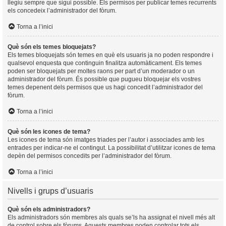
llegiu sempre que sigui possible. Els permisos per publicar temes recurrents
els concedeix l’administrador del fòrum.
Torna a l’inici
Què són els temes bloquejats?
Els temes bloquejats són temes en què els usuaris ja no poden respondre i
qualsevol enquesta que continguin finalitza automàticament. Els temes
poden ser bloquejats per moltes raons per part d’un moderador o un
administrador del fòrum. És possible que pugueu bloquejar els vostres
temes depenent dels permisos que us hagi concedit l’administrador del
fòrum.
Torna a l’inici
Què són les icones de tema?
Les icones de tema són imatges triades per l’autor i associades amb les
entrades per indicar-ne el contingut. La possibilitat d’utilitzar icones de tema
depèn del permisos concedits per l’administrador del fòrum.
Torna a l’inici
Nivells i grups d’usuaris
Què són els administradors?
Els administradors són membres als quals se’ls ha assignat el nivell més alt
de control sobre els fòrums. Aquests membres poden controlar tots els