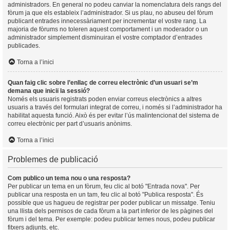
administradors. En general no podeu canviar la nomenclatura dels rangs del
fòrum ja que els estableix l’administrador. Si us plau, no abuseu del fòrum
publicant entrades innecessàriament per incrementar el vostre rang. La
majoria de fòrums no toleren aquest comportament i un moderador o un
administrador simplement disminuiran el vostre comptador d’entrades
publicades.
Torna a l’inici
Quan faig clic sobre l’enllaç de correu electrònic d’un usuari se’m
demana que iniciï la sessió?
Només els usuaris registrats poden enviar correus electrònics a altres
usuaris a través del formulari integrat de correu, i només si l’administrador ha
habilitat aquesta funció. Això és per evitar l’ús malintencionat del sistema de
correu electrònic per part d’usuaris anònims.
Torna a l’inici
Problemes de publicació
Com publico un tema nou o una resposta?
Per publicar un tema en un fòrum, feu clic al botó "Entrada nova". Per
publicar una resposta en un tam, feu clic al botó "Publica resposta". És
possible que us hagueu de registrar per poder publicar un missatge. Teniu
una llista dels permisos de cada fòrum a la part inferior de les pàgines del
fòrum i del tema. Per exemple: podeu publicar temes nous, podeu publicar
fitxers adjunts, etc.