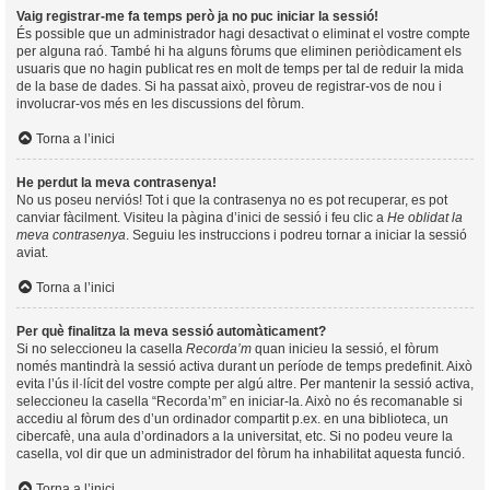
Vaig registrar-me fa temps però ja no puc iniciar la sessió!
És possible que un administrador hagi desactivat o eliminat el vostre compte
per alguna raó. També hi ha alguns fòrums que eliminen periòdicament els
usuaris que no hagin publicat res en molt de temps per tal de reduir la mida
de la base de dades. Si ha passat això, proveu de registrar-vos de nou i
involucrar-vos més en les discussions del fòrum.
Torna a l’inici
He perdut la meva contrasenya!
No us poseu nerviós! Tot i que la contrasenya no es pot recuperar, es pot
canviar fàcilment. Visiteu la pàgina d’inici de sessió i feu clic a
He oblidat la
meva contrasenya
. Seguiu les instruccions i podreu tornar a iniciar la sessió
aviat.
Torna a l’inici
Per què finalitza la meva sessió automàticament?
Si no seleccioneu la casella
Recorda’m
quan inicieu la sessió, el fòrum
només mantindrà la sessió activa durant un període de temps predefinit. Això
evita l’ús il·lícit del vostre compte per algú altre. Per mantenir la sessió activa,
seleccioneu la casella “Recorda’m” en iniciar-la. Això no és recomanable si
accediu al fòrum des d’un ordinador compartit p.ex. en una biblioteca, un
cibercafè, una aula d’ordinadors a la universitat, etc. Si no podeu veure la
casella, vol dir que un administrador del fòrum ha inhabilitat aquesta funció.
Torna a l’inici