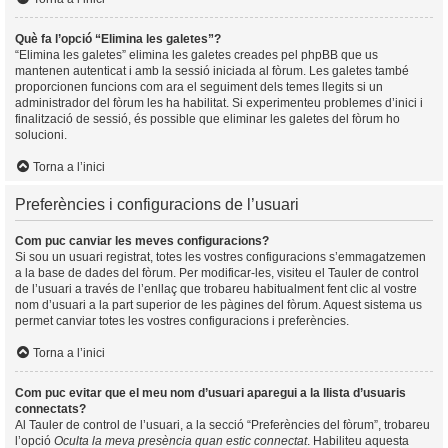
Què fa l’opció “Elimina les galetes”?
“Elimina les galetes” elimina les galetes creades pel phpBB que us
mantenen autenticat i amb la sessió iniciada al fòrum. Les galetes també
proporcionen funcions com ara el seguiment dels temes llegits si un
administrador del fòrum les ha habilitat. Si experimenteu problemes d’inici i
finalització de sessió, és possible que eliminar les galetes del fòrum ho
solucioni.
Torna a l’inici
Preferències i configuracions de l’usuari
Com puc canviar les meves configuracions?
Si sou un usuari registrat, totes les vostres configuracions s’emmagatzemen
a la base de dades del fòrum. Per modificar-les, visiteu el Tauler de control
de l’usuari a través de l’enllaç que trobareu habitualment fent clic al vostre
nom d’usuari a la part superior de les pàgines del fòrum. Aquest sistema us
permet canviar totes les vostres configuracions i preferències.
Torna a l’inici
Com puc evitar que el meu nom d’usuari aparegui a la llista d’usuaris
connectats?
Al Tauler de control de l’usuari, a la secció “Preferències del fòrum”, trobareu
l’opció
Oculta la meva presència quan estic connectat
. Habiliteu aquesta