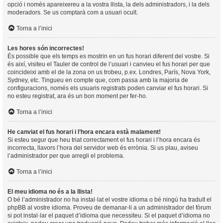
opció i només apareixereu a la vostra llista, la dels administradors, i la dels
moderadors. Se us comptarà com a usuari ocult.
Torna a l’inici
Les hores són incorrectes!
És possible que els temps es mostrin en un fus horari diferent del vostre. Si
és així, visiteu el Tauler de control de l’usuari i canvieu el fus horari per que
coincideixi amb el de la zona on us trobeu, p.ex. Londres, París, Nova York,
Sydney, etc. Tingueu en compte que, com passa amb la majoria de
configuracions, només els usuaris registrats poden canviar el fus horari. Si
no esteu registrat, ara és un bon moment per fer-ho.
Torna a l’inici
He canviat el fus horari i l’hora encara està malament!
Si esteu segur que heu triat correctament el fus horari i l’hora encara és
incorrecta, llavors l’hora del servidor web és errònia. Si us plau, aviseu
l’administrador per que arregli el problema.
Torna a l’inici
El meu idioma no és a la llista!
O bé l’administrador no ha instal·lat el vostre idioma o bé ningú ha traduït el
phpBB al vostre idioma. Proveu de demanar-li a un administrador del fòrum
si pot instal·lar el paquet d’idioma que necessiteu. Si el paquet d’idioma no