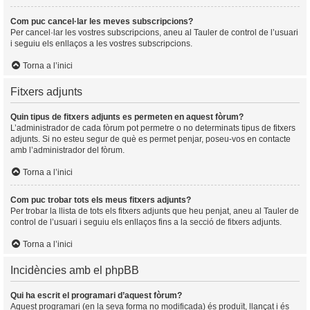
Com puc cancel·lar les meves subscripcions?
Per cancel·lar les vostres subscripcions, aneu al Tauler de control de l’usuari
i seguiu els enllaços a les vostres subscripcions.
Torna a l’inici
Fitxers adjunts
Quin tipus de fitxers adjunts es permeten en aquest fòrum?
L’administrador de cada fòrum pot permetre o no determinats tipus de fitxers
adjunts. Si no esteu segur de què es permet penjar, poseu-vos en contacte
amb l’administrador del fòrum.
Torna a l’inici
Com puc trobar tots els meus fitxers adjunts?
Per trobar la llista de tots els fitxers adjunts que heu penjat, aneu al Tauler de
control de l’usuari i seguiu els enllaços fins a la secció de fitxers adjunts.
Torna a l’inici
Incidències amb el phpBB
Qui ha escrit el programari d’aquest fòrum?
Aquest programari (en la seva forma no modificada) és produït, llançat i és