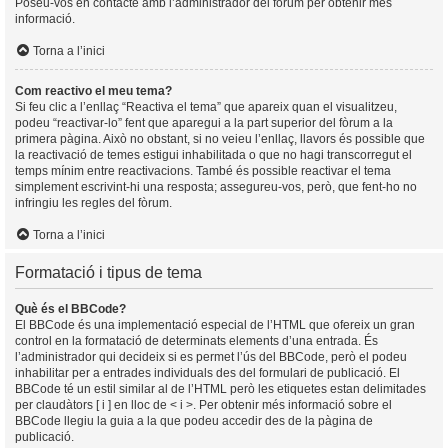
Poseu-vos en contacte amb l’administrador del fòrum per obtenir més
informació.
Torna a l’inici
Com reactivo el meu tema?
Si feu clic a l’enllaç “Reactiva el tema” que apareix quan el visualitzeu,
podeu “reactivar-lo” fent que aparegui a la part superior del fòrum a la
primera pàgina. Això no obstant, si no veieu l’enllaç, llavors és possible que
la reactivació de temes estigui inhabilitada o que no hagi transcorregut el
temps mínim entre reactivacions. També és possible reactivar el tema
simplement escrivint-hi una resposta; assegureu-vos, però, que fent-ho no
infringiu les regles del fòrum.
Torna a l’inici
Formatació i tipus de tema
Què és el BBCode?
El BBCode és una implementació especial de l’HTML que ofereix un gran
control en la formatació de determinats elements d’una entrada. És
l’administrador qui decideix si es permet l’ús del BBCode, però el podeu
inhabilitar per a entrades individuals des del formulari de publicació. El
BBCode té un estil similar al de l’HTML però les etiquetes estan delimitades
per claudàtors [ i ] en lloc de < i >. Per obtenir més informació sobre el
BBCode llegiu la guia a la que podeu accedir des de la pàgina de
publicació.