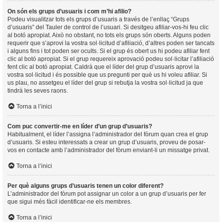
On són els grups d’usuaris i com m’hi afilio?
Podeu visualitzar tots els grups d’usuaris a través de l’enllaç “Grups
d’usuaris” del Tauler de control de l’usuari. Si desitgeu afiliar-vos-hi feu clic
al botó apropiat. Això no obstant, no tots els grups són oberts. Alguns poden
requerir que s’aprovi la vostra sol·licitud d’afiliació, d’altres poden ser tancats
i alguns fins i tot poden ser ocults. Si el grup és obert us hi podeu afiliar fent
clic al botó apropiat. Si el grup requereix aprovació podeu sol·licitar l’afiliació
fent clic al botó apropiat. Caldrà que el líder del grup d’usuaris aprovi la
vostra sol·licitud i és possible que us pregunti per què us hi voleu afiliar. Si
us plau, no assetgeu el líder del grup si rebutja la vostra sol·licitud ja que
tindrà les seves raons.
Torna a l’inici
Com puc convertir-me en líder d’un grup d’usuaris?
Habitualment, el líder l’assigna l’administrador del fòrum quan crea el grup
d’usuaris. Si esteu interessats a crear un grup d’usuaris, proveu de posar-
vos en contacte amb l’administrador del fòrum enviant-li un missatge privat.
Torna a l’inici
Per què alguns grups d’usuaris tenen un color diferent?
L’administrador del fòrum pot assignar un color a un grup d’usuaris per fer
que sigui més fàcil identificar-ne els membres.
Torna a l’inici