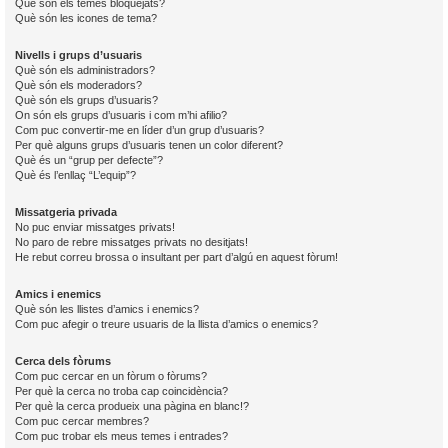
Què són els temes bloquejats?
Què són les icones de tema?
Nivells i grups d’usuaris
Què són els administradors?
Què són els moderadors?
Què són els grups d’usuaris?
On són els grups d’usuaris i com m’hi afilio?
Com puc convertir-me en líder d’un grup d’usuaris?
Per què alguns grups d’usuaris tenen un color diferent?
Què és un “grup per defecte”?
Què és l’enllaç “L’equip”?
Missatgeria privada
No puc enviar missatges privats!
No paro de rebre missatges privats no desitjats!
He rebut correu brossa o insultant per part d’algú en aquest fòrum!
Amics i enemics
Què són les llistes d’amics i enemics?
Com puc afegir o treure usuaris de la llista d’amics o enemics?
Cerca dels fòrums
Com puc cercar en un fòrum o fòrums?
Per què la cerca no troba cap coincidència?
Per què la cerca produeix una pàgina en blanc!?
Com puc cercar membres?
Com puc trobar els meus temes i entrades?