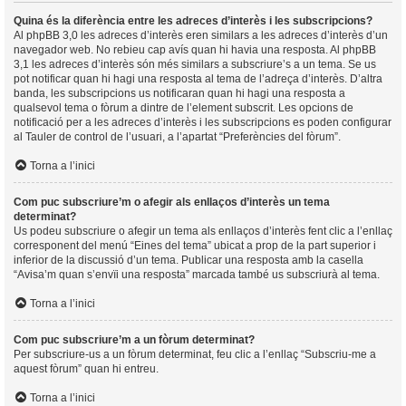
Quina és la diferència entre les adreces d’interès i les subscripcions?
Al phpBB 3,0 les adreces d’interès eren similars a les adreces d’interès d’un
navegador web. No rebieu cap avís quan hi havia una resposta. Al phpBB
3,1 les adreces d’interès són més similars a subscriure’s a un tema. Se us
pot notificar quan hi hagi una resposta al tema de l’adreça d’interès. D’altra
banda, les subscripcions us notificaran quan hi hagi una resposta a
qualsevol tema o fòrum a dintre de l’element subscrit. Les opcions de
notificació per a les adreces d’interès i les subscripcions es poden configurar
al Tauler de control de l’usuari, a l’apartat “Preferències del fòrum”.
Torna a l’inici
Com puc subscriure’m o afegir als enllaços d’interès un tema
determinat?
Us podeu subscriure o afegir un tema als enllaços d’interès fent clic a l’enllaç
corresponent del menú “Eines del tema” ubicat a prop de la part superior i
inferior de la discussió d’un tema. Publicar una resposta amb la casella
“Avisa’m quan s’envïi una resposta” marcada també us subscriurà al tema.
Torna a l’inici
Com puc subscriure’m a un fòrum determinat?
Per subscriure-us a un fòrum determinat, feu clic a l’enllaç “Subscriu-me a
aquest fòrum” quan hi entreu.
Torna a l’inici