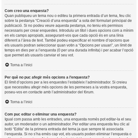
Com creo una enquesta?
Quan publiqueu un tema nou o editeu la primera entrada d’un tema, feu clic
sobre la pestanya “Creació d’una enquesta” a sota del formulari principal de
publicació. Si no podeu veure aquesta pestanya, no teniu els permisos
necessaris per crear enquestes. Introduïu un títol i dues opcions com a mínim
en els camps apropiats, assegurant-vos que cada opció és en una línia
diferent a l’àrea de text. També podeu especificar el nombre d’opcions que
els usuaris podran seleccionar quan votin a “Opcions per usuari”, un límit de
temps en dies per a l’enquesta (0 per una durada infinita) i per acabar l’opció
que permet als usuaris canviar el seu vot.
Torna a l’inici
Per què no puc afegir més opcions a l’enquesta?
El límit d’opcions per a les enquestes l’estableix l’administrador. Si creieu
que necessiteu afegir més opcions de les permeses a la vostra enquesta,
poseu-vos en contacte amb l’administrador del fòrum.
Torna a l’inici
Com puc editar o eliminar una enquesta?
Igual com passa amb les entrades, una enquesta només pot editar-la el seu
autor, un moderador o un administrador. Per editar una enquesta feu clic al
botó “Edita” de la primera entrada del tema ja que sempre té associada
l’enquesta. Si no s’ha emès cap vot, els usuaris poden eliminar l’enquesta o