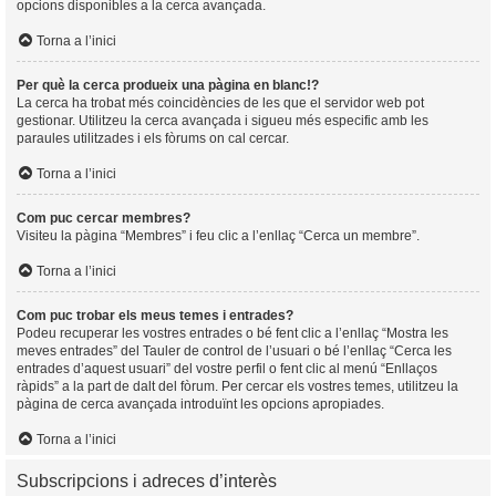
opcions disponibles a la cerca avançada.
Torna a l’inici
Per què la cerca produeix una pàgina en blanc!?
La cerca ha trobat més coincidències de les que el servidor web pot
gestionar. Utilitzeu la cerca avançada i sigueu més especific amb les
paraules utilitzades i els fòrums on cal cercar.
Torna a l’inici
Com puc cercar membres?
Visiteu la pàgina “Membres” i feu clic a l’enllaç “Cerca un membre”.
Torna a l’inici
Com puc trobar els meus temes i entrades?
Podeu recuperar les vostres entrades o bé fent clic a l’enllaç “Mostra les
meves entrades” del Tauler de control de l’usuari o bé l’enllaç “Cerca les
entrades d’aquest usuari” del vostre perfil o fent clic al menú “Enllaços
ràpids” a la part de dalt del fòrum. Per cercar els vostres temes, utilitzeu la
pàgina de cerca avançada introduïnt les opcions apropiades.
Torna a l’inici
Subscripcions i adreces d’interès