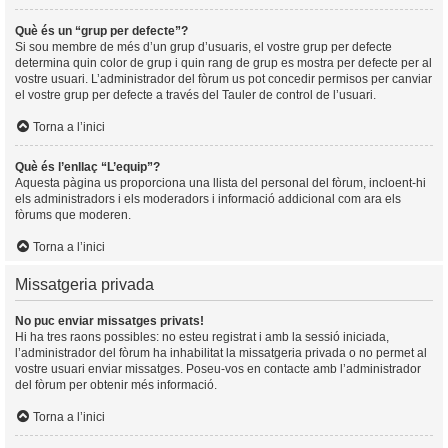
Què és un “grup per defecte”?
Si sou membre de més d’un grup d’usuaris, el vostre grup per defecte
determina quin color de grup i quin rang de grup es mostra per defecte per al
vostre usuari. L’administrador del fòrum us pot concedir permisos per canviar
el vostre grup per defecte a través del Tauler de control de l’usuari.
Torna a l’inici
Què és l’enllaç “L’equip”?
Aquesta pàgina us proporciona una llista del personal del fòrum, incloent-hi
els administradors i els moderadors i informació addicional com ara els
fòrums que moderen.
Torna a l’inici
Missatgeria privada
No puc enviar missatges privats!
Hi ha tres raons possibles: no esteu registrat i amb la sessió iniciada,
l’administrador del fòrum ha inhabilitat la missatgeria privada o no permet al
vostre usuari enviar missatges. Poseu-vos en contacte amb l’administrador
del fòrum per obtenir més informació.
Torna a l’inici