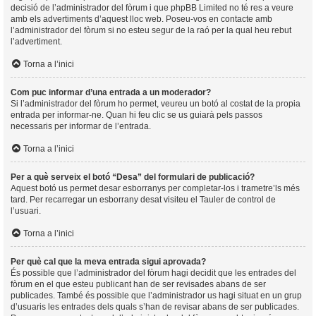
decisió de l’administrador del fòrum i que phpBB Limited no té res a veure
amb els advertiments d’aquest lloc web. Poseu-vos en contacte amb
l’administrador del fòrum si no esteu segur de la raó per la qual heu rebut
l’advertiment.
Torna a l’inici
Com puc informar d’una entrada a un moderador?
Si l’administrador del fòrum ho permet, veureu un botó al costat de la propia
entrada per informar-ne. Quan hi feu clic se us guiarà pels passos
necessaris per informar de l’entrada.
Torna a l’inici
Per a què serveix el botó “Desa” del formulari de publicació?
Aquest botó us permet desar esborranys per completar-los i trametre’ls més
tard. Per recarregar un esborrany desat visiteu el Tauler de control de
l’usuari.
Torna a l’inici
Per què cal que la meva entrada sigui aprovada?
És possible que l’administrador del fòrum hagi decidit que les entrades del
fòrum en el que esteu publicant han de ser revisades abans de ser
publicades. També és possible que l’administrador us hagi situat en un grup
d’usuaris les entrades dels quals s’han de revisar abans de ser publicades.