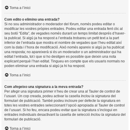
Torna a l’inici
Com edito o elimino una entrada?
Si no sou administrador o moderador del fòrum, només podeu editar o
modificar les vostres pròpies entrades. Podeu editar una entrada fent clic al
seu botó “Edita”, de vegades només durant un temps limitat després d’haver-
la publicat. Si algú ja ha respost a l’entrada trobareu un petit text a la part
inferior de l’entrada que mostra el nombre de vegades que l’heu editat així
com la data i l’hora de modificació. Això només apareix si algú ja ha publicat
una resposta; no apareixerà si és un moderador o un administrador qui ha
editat l’entrada, tot i que si ho desitgen es possible que deixin una nota
explicant perquè l’han editat. Tingueu en compte que els usuaris normals no
poden eliminar una entrada si algú ja hi ha respost.
Torna a l’inici
Com afegeixo una signatura a la meva entrada?
Per afegir una signatura primer n’heu de crear una al Tauler de control de
l’usuari. Un cop creada, podeu activar la casella
Inclou la signatura
del
formulari de publicació. També podeu incloure per defecte la signatura en
totes les vostres entrades seleccionant l’opció apropiada al Tauler de control
de l’usuari. Si ho feu, encara podeu evitar que la signatura s’inclogui en
entrades individuals desactivant la casella de selecció
Inclou la signatura
del
formulari de publicació.
Torna a l’inici