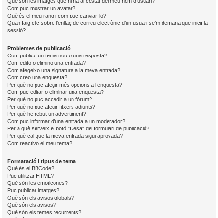
Què són les imatges que hi ha al costat del meu nom d’usuari?
Com puc mostrar un avatar?
Què és el meu rang i com puc canviar-lo?
Quan faig clic sobre l’enllaç de correu electrònic d’un usuari se’m demana que iniciï la
sessió?
Problemes de publicació
Com publico un tema nou o una resposta?
Com edito o elimino una entrada?
Com afegeixo una signatura a la meva entrada?
Com creo una enquesta?
Per què no puc afegir més opcions a l’enquesta?
Com puc editar o eliminar una enquesta?
Per què no puc accedir a un fòrum?
Per què no puc afegir fitxers adjunts?
Per què he rebut un advertiment?
Com puc informar d’una entrada a un moderador?
Per a què serveix el botó “Desa” del formulari de publicació?
Per què cal que la meva entrada sigui aprovada?
Com reactivo el meu tema?
Formatació i tipus de tema
Què és el BBCode?
Puc utilitzar HTML?
Què són les emoticones?
Puc publicar imatges?
Què són els avisos globals?
Què són els avisos?
Què són els temes recurrents?