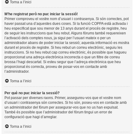
Torna a l’inici
M’he registrat però no puc iniciar la sessió!
Primer comproveu el vostre nom d’usuari i contrasenya. Si són correctes, pot
haver passat una d’aquestes dues coses. Si la funció COPPA està activada i
heu especificat que sou menor de 13 anys durant el procés de registre, heu
de seguir les instruccions que heu rebut. Alguns fòrums també requereixen
l’activació dels comptes nous, ja sigui per l’usuari mateix o per un
administrador abans de poder iniciar la sessió; aquesta informació es mostra
durant el procés de registre. Si heu rebut un correu electrònic, seguiu les
instruccions. Si no heu rebut cap correu electrònic, és possible que hagueu
proporcionat una adreça electrònica incorrecta o que un filtre de correu
brossa l’hagi descartat. Si esteu segur que l’adreça electrònica que heu
proporcionat és correcta, proveu de posar-vos en contacte amb
l’administrador.
Torna a l’inici
Per què no puc iniciar la sessió?
Pot passar per diverses raons. Primer, assegureu-vos que el vostre nom
d’usuari i contrasenya són correctes. Si ho són, poseu-vos en contacte amb
un administrador del fòrum per assegurar-vos que no us han expulsat.
També és possible que l’administrador del fòrum tingui un error de
configuració que hagi d’arreglar.
Torna a l’inici