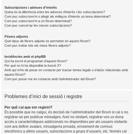
Subscripcions i adreces d’interès
Quina és la diferència entre les adreces d’interès i les subscripcions?
Com puc subscriure’m o afegir als enllaços d’interès un tema determinat?
Com puc subscriure’m a un fòrum determinat?
Com puc cancel·lar les meves subscripcions?
Fitxers adjunts
Quin tipus de fitxers adjunts es permeten en aquest fòrum?
Com puc trobar tots els meus fitxers adjunts?
Incidències amb el phpBB
Qui ha escrit el programari d’aquest fòrum?
Per què no hi ha disponible la funció X?
Amb qui m’he de posar en contacte per tractar temes legals o d’abús relacionats amb
aquest fòrum?
Com puc posar-me en contacte amb l’administrador del fòrum?
Problemes d’inici de sessió i registre
Per què cal que em registri?
És possible que no calgui, és decisió de l’administrador del fòrum si cal o no
registrar-se per publicar missatges. Això no obstant, registrar-vos us dona
accés a característiques addicionals no disponibles per als usuaris visitants
com ara definir avatars, missatgeria privada, enviament de correus
electrònics a altres usuaris, subscripcions a grups d’usuaris, etc. Només cal