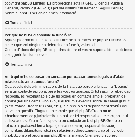
copyright
phpBB Limited
. Es proporciona sota la GNU Llicència Pública
General, versió 2 (GPL-2.0) i pot ser distribuït lliurement. Seguiu l’enllaç
Sobre el phpBB
per obtenir més informació.
Torna a l’inici
Per què no hi ha disponible la funció X?
Aquest programari ha estat escrit i llicenciat a través de phpBB Limited. Si
creieu que cal afegir una determinada funció, visiteu el
Centre d’idees del phpBB
, on podreu donar el vostre suport a idees existents
o suggerir funcions noves.
Torna a l’inici
Amb qui m’he de posar en contacte per tractar temes legals o d’abús
relacionats amb aquest fòrum?
Qualsevols dels administradors de la llista que pareix a la pàgina “L’equip”
serà un contacte apropiat per a les vostres queixes. Si tot i així no rebeu cap
resposta, és recomanable que us poseu en contacte amb el propietari del
domini (feu una
cerca whois
) o, si el fòrum s’executa sobre un servei gratuït
(p.ex. Yahoo!, free.fr, f2s.com, etc.), la direcció o el departament d’abús del
servei en questió. Tingueu en compte que el phpBB Group
no té
absolutament cap jurisdicció
i no pot ser fet responsable de com, on i qui
utilitza aquest fòrum. No us poseu en contacte amb el phpBB Group en
relació a qualsevol tema legal (cessar i desistir, responsabilització,
comentaris difamatoris, etc.)
no relacionat directament
amb el lloc web
phpBB.com o el programari phpBB en sí mateix. Si envieu un correu