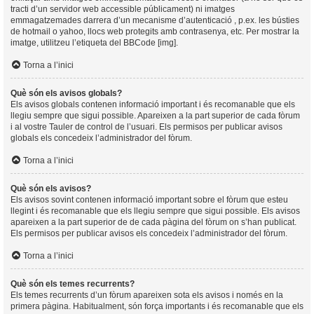
tracti d’un servidor web accessible públicament) ni imatges
emmagatzemades darrera d’un mecanisme d’autenticació , p.ex. les bústies
de hotmail o yahoo, llocs web protegits amb contrasenya, etc. Per mostrar la
imatge, utilitzeu l’etiqueta del BBCode [img].
Torna a l’inici
Què són els avisos globals?
Els avisos globals contenen informació important i és recomanable que els
llegiu sempre que sigui possible. Apareixen a la part superior de cada fòrum
i al vostre Tauler de control de l’usuari. Els permisos per publicar avisos
globals els concedeix l’administrador del fòrum.
Torna a l’inici
Què són els avisos?
Els avisos sovint contenen informació important sobre el fòrum que esteu
llegint i és recomanable que els llegiu sempre que sigui possible. Els avisos
apareixen a la part superior de de cada pàgina del fòrum on s’han publicat.
Els permisos per publicar avisos els concedeix l’administrador del fòrum.
Torna a l’inici
Què són els temes recurrents?
Els temes recurrents d’un fòrum apareixen sota els avisos i només en la
primera pàgina. Habitualment, són força importants i és recomanable que els