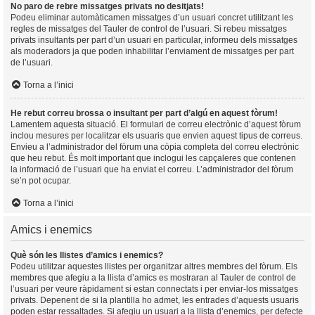
No paro de rebre missatges privats no desitjats!
Podeu eliminar automàticamen missatges d’un usuari concret utilitzant les
regles de missatges del Tauler de control de l’usuari. Si rebeu missatges
privats insultants per part d’un usuari en particular, informeu dels missatges
als moderadors ja que poden inhabilitar l’enviament de missatges per part
de l’usuari.
Torna a l’inici
He rebut correu brossa o insultant per part d’algú en aquest fòrum!
Lamentem aquesta situació. El formulari de correu electrònic d’aquest fòrum
inclou mesures per localitzar els usuaris que envien aquest tipus de correus.
Envieu a l’administrador del fòrum una còpia completa del correu electrònic
que heu rebut. És molt important que inclogui les capçaleres que contenen
la informació de l’usuari que ha enviat el correu. L’administrador del fòrum
se’n pot ocupar.
Torna a l’inici
Amics i enemics
Què són les llistes d’amics i enemics?
Podeu utilitzar aquestes llistes per organitzar altres membres del fòrum. Els
membres que afegiu a la llista d’amics es mostraran al Tauler de control de
l’usuari per veure ràpidament si estan connectats i per enviar-los missatges
privats. Depenent de si la plantilla ho admet, les entrades d’aquests usuaris
poden estar ressaltades. Si afegiu un usuari a la llista d’enemics, per defecte