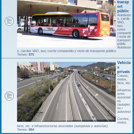
transp
ort
públic
Autobuso
s, carrils
VAO,
taxi,
cotxe
compartit
i resta de
transport
públic.
Autobuse
s, carriles VAO, taxi, coche compartido y resto de transporte público.
Temes:
875
Vehicle
s
privats
Cotxes,
motos,
bicis, etc.
i
infrastruc
tures
associad
es
(autopist
es i
autovies)
.
Coches,
motos,
bicis, etc. e infraestructuras asociadas (autopistas y autovías).
Temes:
664