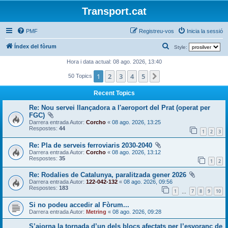
Transport.cat
PMF
Registreu-vos
Inicia la sessió
C
Índex del fòrum
Style:
e
Hora i data actual: 08 ago. 2026, 13:40
r
1
2
3
4
5
Següent
50 Topics
c
Recent Topics
a
Re: Nou servei llançadora a l'aeroport del Prat (operat per
FGC)
Darrera entrada Autor:
Corcho
«
08 ago. 2026, 13:25
Respostes:
44
1
2
3
Re: Pla de serveis ferroviaris 2030-2040
Darrera entrada Autor:
Corcho
«
08 ago. 2026, 13:12
Respostes:
35
1
2
Re: Rodalies de Catalunya, paralitzada gener 2026
Darrera entrada Autor:
122-042-132
«
08 ago. 2026, 09:56
Respostes:
183
1
7
8
9
10
…
Si no podeu accedir al Fòrum...
Darrera entrada Autor:
Metring
«
08 ago. 2026, 09:28
S’ajorna la tornada d’un dels blocs afectats per l’esvoranc de