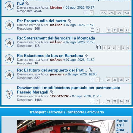
l’L9
Darrera entrada Autor:
Metring
«
08 ago. 2026, 00:27
Respostes:
4544
1
225
226
227
228
…
Re: Propers talls del metro
Darrera entrada Autor:
unÀnec
«
07 ago. 2026, 21:58
Respostes:
806
1
38
39
40
41
…
Re: Soterrament del ferrocarril a Montcada
Darrera entrada Autor:
unÀnec
«
07 ago. 2026, 21:53
Respostes:
118
1
2
3
4
5
6
Re: Estaciones de bus en Barcelona
Darrera entrada Autor:
unÀnec
«
07 ago. 2026, 21:50
Respostes:
16
Re: El futuro del aeropuerto del Prat...
Darrera entrada Autor:
jaezcurra
«
07 ago. 2026, 16:05
Respostes:
527
1
24
25
26
27
…
Desviaments i modificacions puntuals per pavimentació
Passeig Maragall
Darrera entrada Autor:
122-042-132
«
07 ago. 2026, 11:23
Respostes:
1485
1
72
73
74
75
…
Transport Ferroviari / Transporte Ferroviario
Ferroc
arril
àrea