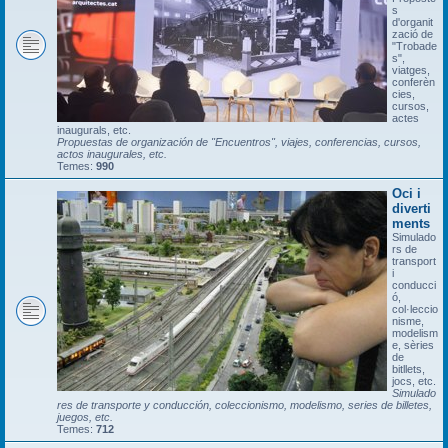
s
d'organit
zació de
"Trobade
s",
viatges,
conferèn
cies,
cursos,
actes
inaugurals, etc.
Propuestas de organización de "Encuentros", viajes, conferencias, cursos,
actos inaugurales, etc.
Temes:
990
Oci i
diverti
ments
Simulado
rs de
transport
i
conducci
ó,
col·leccio
nisme,
modelism
e, sèries
de
bitllets,
jocs, etc.
Simulado
res de transporte y conducción, coleccionismo, modelismo, series de billetes,
juegos, etc.
Temes:
712