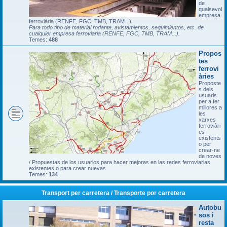
de
qualsevol
empresa
ferroviària (RENFE, FGC, TMB, TRAM...).
Para todo tipo de material rodante, avistamientos, seguimientos, etc. de
cualquier empresa ferroviaria (RENFE, FGC, TMB, TRAM...).
Temes:
488
Propos
tes
ferrovi
àries
Proposte
s dels
usuaris
per a fer
millores a
les
xarxes
ferroviàri
es
existents
o per
crear-ne
de noves
/ Propuestas de los usuarios para hacer mejoras en las redes ferroviarias
existentes o para crear nuevas
Temes:
134
Transport per carretera / Transporte por carretera
Autobu
sos i
resta