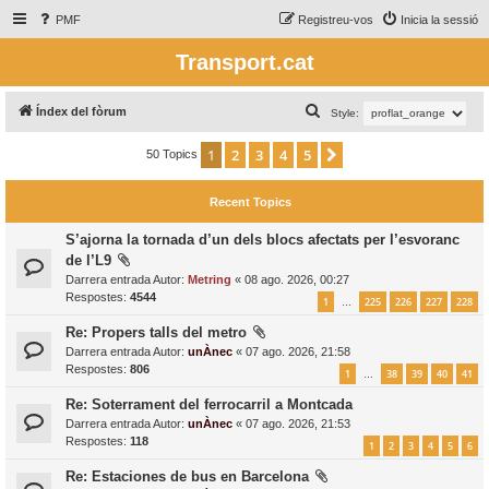
PMF
Registreu-vos
Inicia la sessió
Transport.cat
C
Índex del fòrum
Style:
e
1
2
3
4
5
Següent
50 Topics
r
c
Recent Topics
a
S’ajorna la tornada d’un dels blocs afectats per l’esvoranc
de l’L9
Darrera entrada Autor:
Metring
«
08 ago. 2026, 00:27
Respostes:
4544
1
225
226
227
228
…
Re: Propers talls del metro
Darrera entrada Autor:
unÀnec
«
07 ago. 2026, 21:58
Respostes:
806
1
38
39
40
41
…
Re: Soterrament del ferrocarril a Montcada
Darrera entrada Autor:
unÀnec
«
07 ago. 2026, 21:53
Respostes:
118
1
2
3
4
5
6
Re: Estaciones de bus en Barcelona