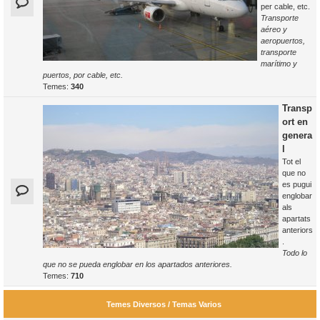
per cable, etc.
Transporte
aéreo y
aeropuertos,
transporte
marítimo y
puertos, por cable, etc.
Temes:
340
Transp
ort en
genera
l
Tot el
que no
es pugui
englobar
als
apartats
anteriors
.
Todo lo
que no se pueda englobar en los apartados anteriores.
Temes:
710
Temes Diversos / Temas Varios