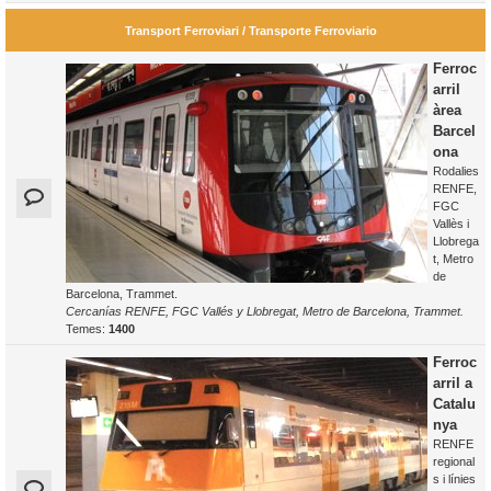
Transport Ferroviari / Transporte Ferroviario
Ferroc
arril
àrea
Barcel
ona
Rodalies
RENFE,
FGC
Vallès i
Llobrega
t, Metro
de
Barcelona, Trammet.
Cercanías RENFE, FGC Vallés y Llobregat, Metro de Barcelona, Trammet.
Temes:
1400
Ferroc
arril a
Catalu
nya
RENFE
regional
s i línies