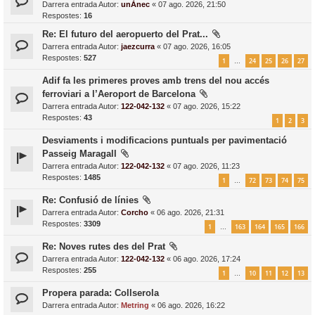
Darrera entrada Autor:
unÀnec
«
07 ago. 2026, 21:50
Respostes:
16
Re: El futuro del aeropuerto del Prat...
Darrera entrada Autor:
jaezcurra
«
07 ago. 2026, 16:05
Respostes:
527
1
24
25
26
27
…
Adif fa les primeres proves amb trens del nou accés
ferroviari a l’Aeroport de Barcelona
Darrera entrada Autor:
122-042-132
«
07 ago. 2026, 15:22
Respostes:
43
1
2
3
Desviaments i modificacions puntuals per pavimentació
Passeig Maragall
Darrera entrada Autor:
122-042-132
«
07 ago. 2026, 11:23
Respostes:
1485
1
72
73
74
75
…
Re: Confusió de línies
Darrera entrada Autor:
Corcho
«
06 ago. 2026, 21:31
Respostes:
3309
1
163
164
165
166
…
Re: Noves rutes des del Prat
Darrera entrada Autor:
122-042-132
«
06 ago. 2026, 17:24
Respostes:
255
1
10
11
12
13
…
Propera parada: Collserola
Darrera entrada Autor:
Metring
«
06 ago. 2026, 16:22