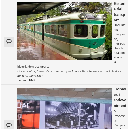
Històri
a del
transp
ort
Docume
nts,
fotografi
es,
museus
i tot allò
relacion
at amb
la
història dels transports.
Documentos, fotografías, museos y todo aquello relacionado con la historia
de los transportes
.
Temes:
1045
Trobad
es i
esdeve
niment
s
Propost
es
d'organit