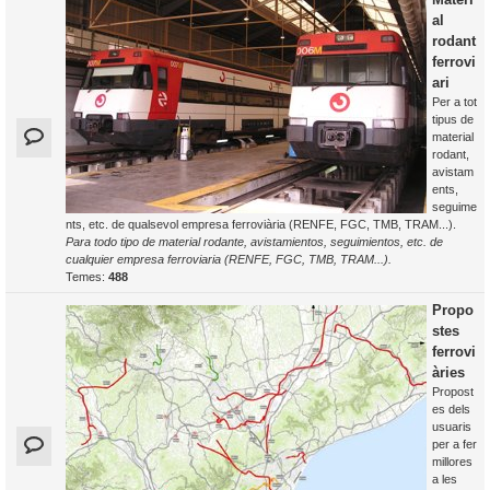
al
rodant
ferrovi
ari
Per a tot
tipus de
material
rodant,
avistam
ents,
seguime
nts, etc. de qualsevol empresa ferroviària (RENFE, FGC, TMB, TRAM...).
Para todo tipo de material rodante, avistamientos, seguimientos, etc. de
cualquier empresa ferroviaria (RENFE, FGC, TMB, TRAM...).
Temes:
488
Propo
stes
ferrovi
àries
Propost
es dels
usuaris
per a fer
millores
a les