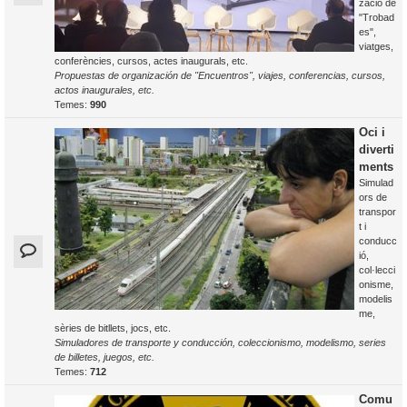
zació de
"Trobad
es",
viatges,
conferències, cursos, actes inaugurals, etc.
Propuestas de organización de "Encuentros", viajes, conferencias, cursos,
actos inaugurales, etc.
Temes:
990
Oci i
diverti
ments
Simulad
ors de
transpor
t i
conducc
ió,
col·lecci
onisme,
modelis
me,
sèries de bitllets, jocs, etc.
Simuladores de transporte y conducción, coleccionismo, modelismo, series
de billetes, juegos, etc.
Temes:
712
Comu