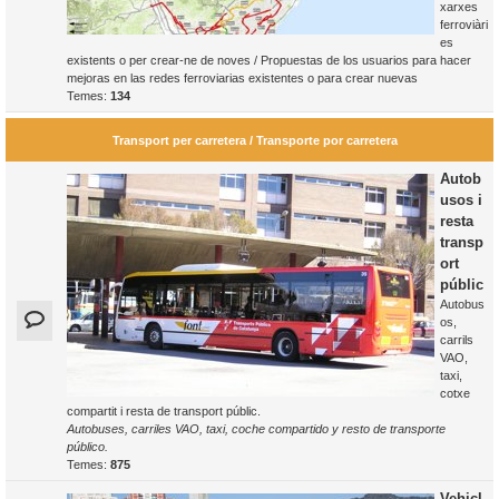
xarxes
ferroviàri
es
existents o per crear-ne de noves / Propuestas de los usuarios para hacer
mejoras en las redes ferroviarias existentes o para crear nuevas
Temes:
134
Transport per carretera / Transporte por carretera
Autob
usos i
resta
transp
ort
públic
Autobus
os,
carrils
VAO,
taxi,
cotxe
compartit i resta de transport públic.
Autobuses, carriles VAO, taxi, coche compartido y resto de transporte
público.
Temes:
875
Vehicl