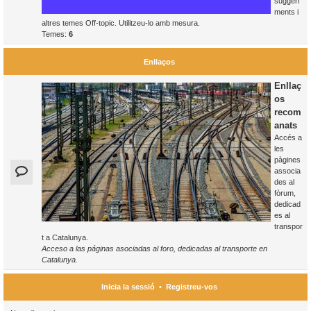
suggeri
ments i
altres temes Off-topic. Utilitzeu-lo amb mesura.
Temes:
6
Enllaços
Enllaç
os
recom
anats
Accés a
les
pàgines
associa
des al
fòrum,
dedicad
es al
transpor
t a Catalunya.
Acceso a las páginas asociadas al foro, dedicadas al transporte en
Catalunya.
Inicia la sessió
•
Registreu-vos