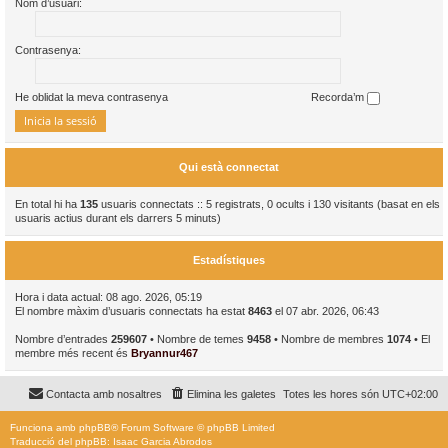
Nom d’usuari:
Contrasenya:
He oblidat la meva contrasenya
Recorda’m
Qui està connectat
En total hi ha
135
usuaris connectats :: 5 registrats, 0 ocults i 130 visitants (basat en els
usuaris actius durant els darrers 5 minuts)
Estadístiques
Hora i data actual: 08 ago. 2026, 05:19
El nombre màxim d’usuaris connectats ha estat
8463
el 07 abr. 2026, 06:43
Nombre d’entrades
259607
• Nombre de temes
9458
• Nombre de membres
1074
• El
membre més recent és
Bryannur467
Contacta amb nosaltres
Elimina les galetes
Totes les hores són
UTC+02:00
Funciona amb
phpBB
® Forum Software © phpBB Limited
Traducció del phpBB: Isaac Garcia Abrodos