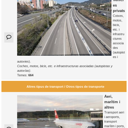
es
privats
Cotxes,
motos,
bicis,
etc. i
infrastru
ctures
associa
des
(autopist
es i
autovies).
Coches, motos, bicis, etc. e infraestructuras asociadas (autopistas y
autovías).
Temes:
664
Altres tipus de transport / Otros tipos de transporte
Aeri,
marítim i
altres
Transport aeri
i aeroports,
transport
marítim i ports,