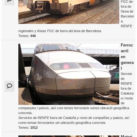
FGC de
fora de
l'àrea de
Barcelon
a.
RENFE
regionales y líneas FGC de fuera del área de Barcelona.
Temes:
446
Ferroc
arril
en
genera
l
Serveis
de
RENFE
fora de
Cataluny
a i resta
de
companyies i països, així com temes ferroviaris sense ubicació geogràfica
concreta.
Servicios de RENFE fuera de Cataluña y resto de compañías y paises, así
como temas ferroviarios sin ubicación geográfica concreta.
Temes:
1012
Materi