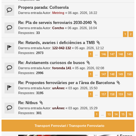
Propera parada: Collserola
Darrera entrada Autor:
Metring
«
06 ago. 2026, 16:22
Re: Pla de serveis ferroviaris 2030-2040
Darrera entrada Autor:
Corcho
«
06 ago. 2026, 16:04
Respostes:
33
1
2
Re: Retards, avaries i deficiències a TMB
Darrera entrada Autor:
122-042-132
«
05 ago. 2026, 12:12
Respostes:
2973
1
146
147
148
149
…
Re: Avistaments curiosos de busos
Darrera entrada Autor:
foronda 141
«
05 ago. 2026, 02:08
Respostes:
2996
1
147
148
149
150
…
Re: Propostes ferroviàries per a l'àrea de Barcelona
Darrera entrada Autor:
unÀnec
«
03 ago. 2026, 15:50
Respostes:
3195
1
157
158
159
160
…
Re: Nitbus
Darrera entrada Autor:
unÀnec
«
03 ago. 2026, 15:29
Respostes:
301
1
13
14
15
16
…
Transport Ferroviari / Transporte Ferroviario