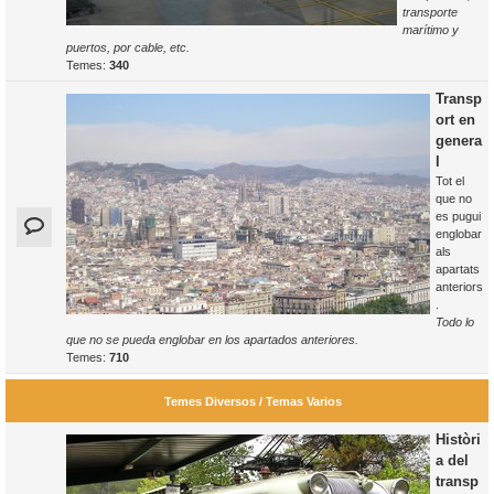
transporte
marítimo y
puertos, por cable, etc.
Temes:
340
Transp
ort en
genera
l
Tot el
que no
es pugui
englobar
als
apartats
anteriors
.
Todo lo
que no se pueda englobar en los apartados anteriores.
Temes:
710
Temes Diversos / Temas Varios
Històri
a del
transp