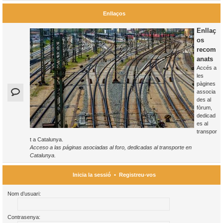
Enllaços
Enllaç
os
recom
anats
Accés a
les
pàgines
associa
des al
fòrum,
dedicad
es al
transpor
t a Catalunya.
Acceso a las páginas asociadas al foro, dedicadas al transporte en
Catalunya.
Inicia la sessió
•
Registreu-vos
Nom d’usuari:
Contrasenya: