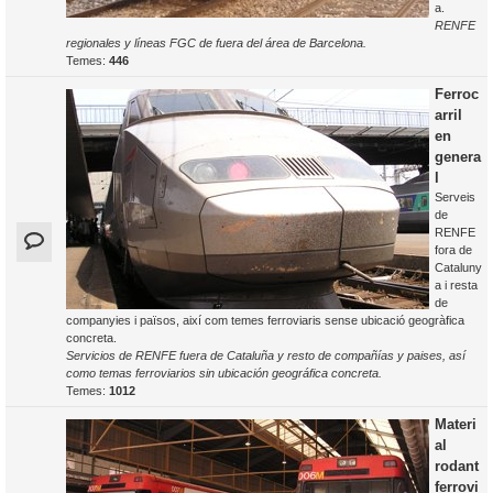
a.
RENFE
regionales y líneas FGC de fuera del área de Barcelona.
Temes:
446
Ferroc
arril
en
genera
l
Serveis
de
RENFE
fora de
Cataluny
a i resta
de
companyies i països, així com temes ferroviaris sense ubicació geogràfica
concreta.
Servicios de RENFE fuera de Cataluña y resto de compañías y paises, así
como temas ferroviarios sin ubicación geográfica concreta.
Temes:
1012
Materi
al
rodant
ferrovi