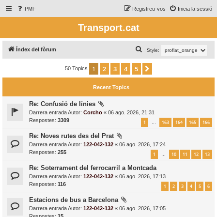
PMF
Registreu-vos
Inicia la sessió
Transport.cat
C
Índex del fòrum
Style:
e
1
2
3
4
5
Següent
50 Topics
r
c
Recent Topics
a
Re: Confusió de línies
Darrera entrada Autor:
Corcho
«
06 ago. 2026, 21:31
Respostes:
3309
1
163
164
165
166
…
Re: Noves rutes des del Prat
Darrera entrada Autor:
122-042-132
«
06 ago. 2026, 17:24
Respostes:
255
1
10
11
12
13
…
Re: Soterrament del ferrocarril a Montcada
Darrera entrada Autor:
122-042-132
«
06 ago. 2026, 17:13
Respostes:
116
1
2
3
4
5
6
Estacions de bus a Barcelona
Darrera entrada Autor:
122-042-132
«
06 ago. 2026, 17:05
Respostes:
15