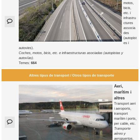
motos,
bicis,
etc. i
infrastru
ctures
associa
des
(autopist
es i
autovies).
Coches, motos, bicis, etc. e infraestructuras asociadas (autopistas y
autovías).
Temes:
664
Altres tipus de transport / Otros tipos de transporte
Aeri,
marítim i
altres
Transport aeri
i aeroports,
transport
marítim i ports,
per cable, etc.
Transporte
aéreo y
aeropuertos,