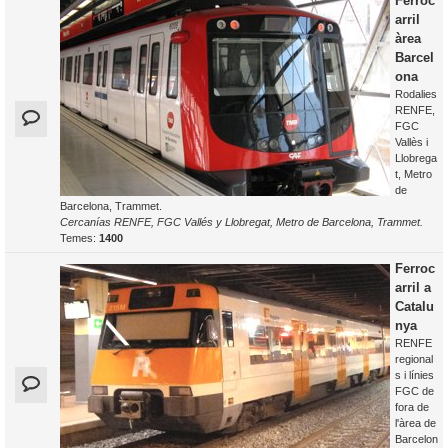
Ferroc
arril
àrea
Barcel
ona
Rodalies
RENFE,
FGC
Vallès i
Llobrega
t, Metro
de
Barcelona, Trammet.
Cercanías RENFE, FGC Vallés y Llobregat, Metro de Barcelona, Trammet.
Temes:
1400
Ferroc
arril a
Catalu
nya
RENFE
regional
s i línies
FGC de
fora de
l'àrea de
Barcelon