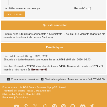
He oblidat la meva contrasenya
Recorda’m
Qui està connectat
En total hi ha
149
usuaris connectats :: 5 registrats, 0 ocults i 144 visitants (basat en els
usuaris actius durant els darrers 5 minuts)
Estadístiques
Hora i data actual: 07 ago. 2026, 02:38
El nombre màxim d’usuaris connectats ha estat
8463
el 07 abr. 2026, 06:43
Nombre d’entrades
259592
• Nombre de temes
9458
• Nombre de membres
1074
• El
membre més recent és
Bryannur467
Contacta amb nosaltres
Elimina les galetes
Totes les hores són
UTC+02:00
Funciona amb
phpBB
® Forum Software © phpBB Limited
Traducció del phpBB: Isaac Garcia Abrodos
Style
proflat
Autor: ©
Mazeltof
2017
Privadesa
|
Condicions