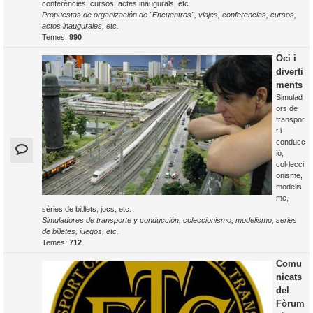
conferències, cursos, actes inaugurals, etc.
Propuestas de organización de "Encuentros", viajes, conferencias, cursos,
actos inaugurales, etc.
Temes:
990
Oci i
diverti
ments
Simulad
ors de
transpor
t i
conducc
ió,
col·lecci
onisme,
modelis
me,
sèries de bitllets, jocs, etc.
Simuladores de transporte y conducción, coleccionismo, modelismo, series
de billetes, juegos, etc.
Temes:
712
Comu
nicats
del
Fòrum