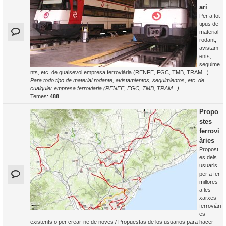
ari
Per a tot
tipus de
material
rodant,
avistam
ents,
seguime
nts, etc. de qualsevol empresa ferroviària (RENFE, FGC, TMB, TRAM...).
Para todo tipo de material rodante, avistamientos, seguimientos, etc. de
cualquier empresa ferroviaria (RENFE, FGC, TMB, TRAM...).
Temes:
488
Propo
stes
ferrovi
àries
Propost
es dels
usuaris
per a fer
millores
a les
xarxes
ferroviàri
es
existents o per crear-ne de noves / Propuestas de los usuarios para hacer