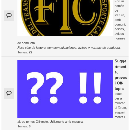
Fòrum
només
de
lectura,
amb
comunic
acions,
avisos i
normes
de conducta.
Foro sólo de lectura, con comunicaciones, avisos y normas de conducta.
Temes:
72
Sugge
riment
s,
proves
i Off-
topic
Idees
per a
millorar
el fòrum,
suggeri
ments i
altres temes Off-topic. Utilitzeu-lo amb mesura.
Temes:
6