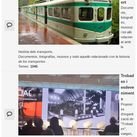
ort
Docume
nts,
fotografi
es,
museus
i tot allò
relacion
at amb
la
història dels transports.
Documentos, fotografías, museos y todo aquello relacionado con la historia
de los transportes
.
Temes:
1045
Trobad
es i
esdeve
niment
s
Propost
es
d'organit
zació de
"Trobad
es",
viatges,