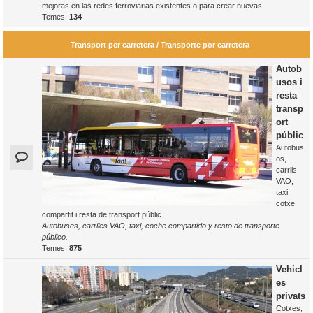
mejoras en las redes ferroviarias existentes o para crear nuevas
Temes:
134
Transport per carretera / Transporte por carretera
Autob
usos i
resta
transp
ort
públic
Autobus
os,
carrils
VAO,
taxi,
cotxe
compartit i resta de transport públic.
Autobuses, carriles VAO, taxi, coche compartido y resto de transporte
público.
Temes:
875
Vehicl
es
privats
Cotxes,