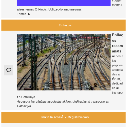
suggeri
ments i
altres temes Off-topic. Utilitzeu-lo amb mesura.
Temes:
6
Enllaços
Enllaç
os
recom
anats
Accés a
les
pàgines
associa
des al
fòrum,
dedicad
es al
transpor
t a Catalunya.
Acceso a las páginas asociadas al foro, dedicadas al transporte en
Catalunya.
Inicia la sessió
•
Registreu-vos