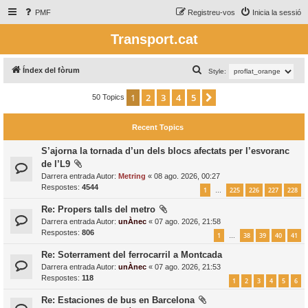
PMF
Registreu-vos
Inicia la sessió
Transport.cat
C
Índex del fòrum
Style:
e
1
2
3
4
5
Següent
50 Topics
r
c
Recent Topics
a
S’ajorna la tornada d’un dels blocs afectats per l’esvoranc
de l’L9
Darrera entrada Autor:
Metring
«
08 ago. 2026, 00:27
Respostes:
4544
1
225
226
227
228
…
Re: Propers talls del metro
Darrera entrada Autor:
unÀnec
«
07 ago. 2026, 21:58
Respostes:
806
1
38
39
40
41
…
Re: Soterrament del ferrocarril a Montcada
Darrera entrada Autor:
unÀnec
«
07 ago. 2026, 21:53
Respostes:
118
1
2
3
4
5
6
Re: Estaciones de bus en Barcelona