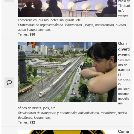
zació de
"Trobad
es",
viatges,
conferències, cursos, actes inaugurals, etc.
Propuestas de organización de "Encuentros", viajes, conferencias, cursos,
actos inaugurales, etc.
Temes:
990
Oci i
diverti
ments
Simulad
ors de
transpor
t i
conducc
ió,
col·lecci
onisme,
modelis
me,
sèries de bitllets, jocs, etc.
Simuladores de transporte y conducción, coleccionismo, modelismo, series
de billetes, juegos, etc.
Temes:
712
Comu