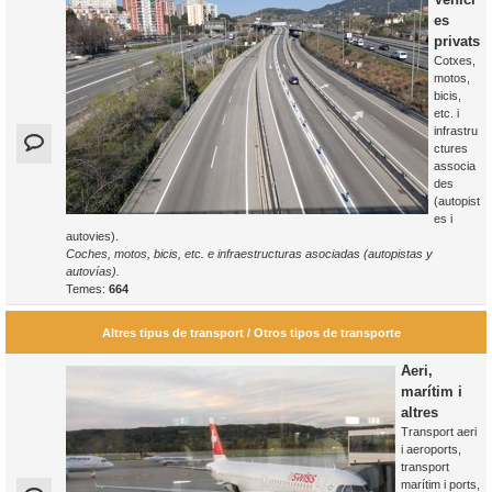
es
privats
Cotxes,
motos,
bicis,
etc. i
infrastru
ctures
associa
des
(autopist
es i
autovies).
Coches, motos, bicis, etc. e infraestructuras asociadas (autopistas y
autovías).
Temes:
664
Altres tipus de transport / Otros tipos de transporte
Aeri,
marítim i
altres
Transport aeri
i aeroports,
transport
marítim i ports,