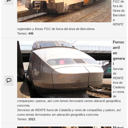
FGC de
fora de
l'àrea de
Barcelon
a.
RENFE
regionales y líneas FGC de fuera del área de Barcelona.
Temes:
446
Ferroc
arril
en
genera
l
Serveis
de
RENFE
fora de
Cataluny
a i resta
de
companyies i països, així com temes ferroviaris sense ubicació geogràfica
concreta.
Servicios de RENFE fuera de Cataluña y resto de compañías y paises, así
como temas ferroviarios sin ubicación geográfica concreta.
Temes:
1012
Materi