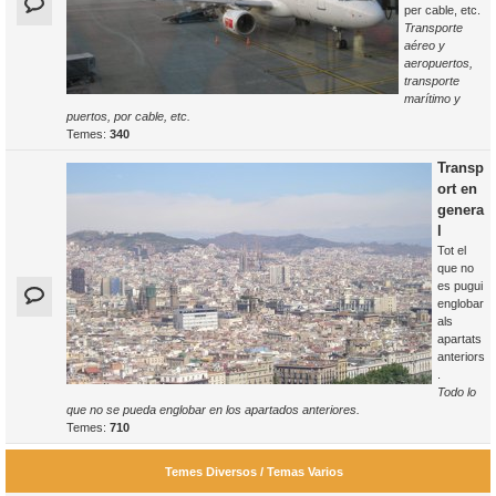
per cable, etc.
Transporte
aéreo y
aeropuertos,
transporte
marítimo y
puertos, por cable, etc.
Temes:
340
Transp
ort en
genera
l
Tot el
que no
es pugui
englobar
als
apartats
anteriors
.
Todo lo
que no se pueda englobar en los apartados anteriores.
Temes:
710
Temes Diversos / Temas Varios