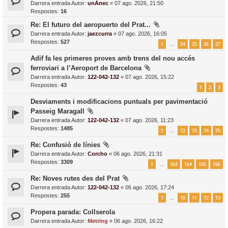
Darrera entrada Autor:
unÀnec
«
07 ago. 2026, 21:50
Respostes:
16
Re: El futuro del aeropuerto del Prat...
Darrera entrada Autor:
jaezcurra
«
07 ago. 2026, 16:05
Respostes:
527
1
24
25
26
27
…
Adif fa les primeres proves amb trens del nou accés
ferroviari a l’Aeroport de Barcelona
Darrera entrada Autor:
122-042-132
«
07 ago. 2026, 15:22
Respostes:
43
1
2
3
Desviaments i modificacions puntuals per pavimentació
Passeig Maragall
Darrera entrada Autor:
122-042-132
«
07 ago. 2026, 11:23
Respostes:
1485
1
72
73
74
75
…
Re: Confusió de línies
Darrera entrada Autor:
Corcho
«
06 ago. 2026, 21:31
Respostes:
3309
1
163
164
165
166
…
Re: Noves rutes des del Prat
Darrera entrada Autor:
122-042-132
«
06 ago. 2026, 17:24
Respostes:
255
1
10
11
12
13
…
Propera parada: Collserola
Darrera entrada Autor:
Metring
«
06 ago. 2026, 16:22