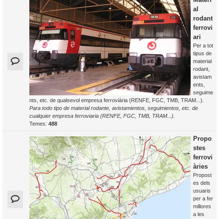
al
rodant
ferrovi
ari
Per a tot
tipus de
material
rodant,
avistam
ents,
seguime
nts, etc. de qualsevol empresa ferroviària (RENFE, FGC, TMB, TRAM...).
Para todo tipo de material rodante, avistamientos, seguimientos, etc. de
cualquier empresa ferroviaria (RENFE, FGC, TMB, TRAM...).
Temes:
488
Propo
stes
ferrovi
àries
Propost
es dels
usuaris
per a fer
millores
a les