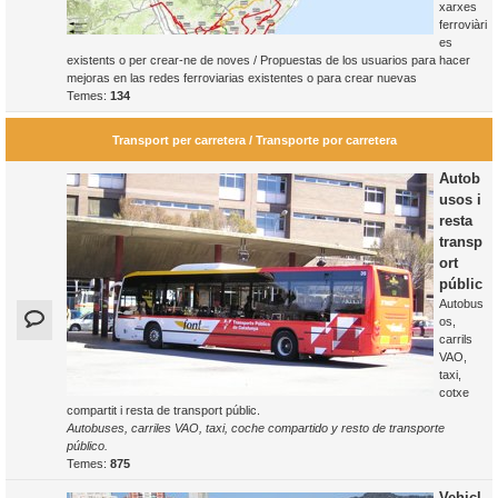
xarxes
ferroviàri
es
existents o per crear-ne de noves / Propuestas de los usuarios para hacer
mejoras en las redes ferroviarias existentes o para crear nuevas
Temes:
134
Transport per carretera / Transporte por carretera
Autob
usos i
resta
transp
ort
públic
Autobus
os,
carrils
VAO,
taxi,
cotxe
compartit i resta de transport públic.
Autobuses, carriles VAO, taxi, coche compartido y resto de transporte
público.
Temes:
875
Vehicl