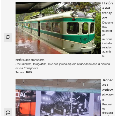
Històri
a del
transp
ort
Docume
nts,
fotografi
es,
museus
i tot allò
relacion
at amb
la
història dels transports.
Documentos, fotografías, museos y todo aquello relacionado con la historia
de los transportes
.
Temes:
1045
Trobad
es i
esdeve
niment
s
Propost
es
d'organit