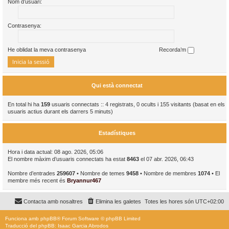
Nom d’usuari:
Contrasenya:
He oblidat la meva contrasenya
Recorda’m
Qui està connectat
En total hi ha
159
usuaris connectats :: 4 registrats, 0 ocults i 155 visitants (basat en els
usuaris actius durant els darrers 5 minuts)
Estadístiques
Hora i data actual: 08 ago. 2026, 05:06
El nombre màxim d’usuaris connectats ha estat
8463
el 07 abr. 2026, 06:43
Nombre d’entrades
259607
• Nombre de temes
9458
• Nombre de membres
1074
• El
membre més recent és
Bryannur467
Contacta amb nosaltres
Elimina les galetes
Totes les hores són
UTC+02:00
Funciona amb
phpBB
® Forum Software © phpBB Limited
Traducció del phpBB: Isaac Garcia Abrodos