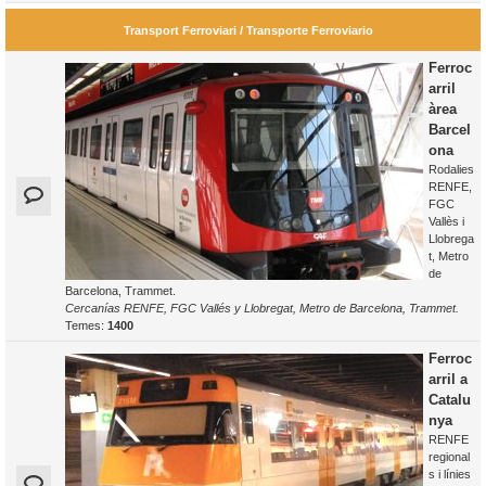
Transport Ferroviari / Transporte Ferroviario
Ferroc
arril
àrea
Barcel
ona
Rodalies
RENFE,
FGC
Vallès i
Llobrega
t, Metro
de
Barcelona, Trammet.
Cercanías RENFE, FGC Vallés y Llobregat, Metro de Barcelona, Trammet.
Temes:
1400
Ferroc
arril a
Catalu
nya
RENFE
regional
s i línies