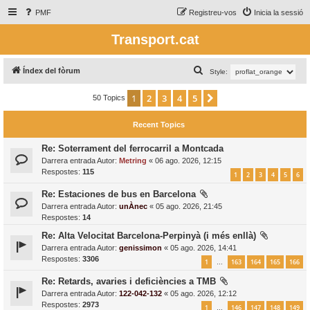
PMF
Registreu-vos
Inicia la sessió
Transport.cat
C
Índex del fòrum
Style:
e
1
2
3
4
5
Següent
50 Topics
r
c
Recent Topics
a
Re: Soterrament del ferrocarril a Montcada
Darrera entrada Autor:
Metring
«
06 ago. 2026, 12:15
Respostes:
115
1
2
3
4
5
6
Re: Estaciones de bus en Barcelona
Darrera entrada Autor:
unÀnec
«
05 ago. 2026, 21:45
Respostes:
14
Re: Alta Velocitat Barcelona-Perpinyà (i més enllà)
Darrera entrada Autor:
genissimon
«
05 ago. 2026, 14:41
Respostes:
3306
1
163
164
165
166
…
Re: Retards, avaries i deficiències a TMB
Darrera entrada Autor:
122-042-132
«
05 ago. 2026, 12:12
Respostes:
2973
1
146
147
148
149
…