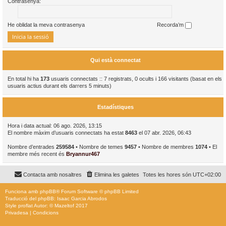
Contrasenya:
He oblidat la meva contrasenya
Recorda’m
Qui està connectat
En total hi ha
173
usuaris connectats :: 7 registrats, 0 ocults i 166 visitants (basat en els
usuaris actius durant els darrers 5 minuts)
Estadístiques
Hora i data actual: 06 ago. 2026, 13:15
El nombre màxim d’usuaris connectats ha estat
8463
el 07 abr. 2026, 06:43
Nombre d’entrades
259584
• Nombre de temes
9457
• Nombre de membres
1074
• El
membre més recent és
Bryannur467
Contacta amb nosaltres
Elimina les galetes
Totes les hores són
UTC+02:00
Funciona amb
phpBB
® Forum Software © phpBB Limited
Traducció del phpBB: Isaac Garcia Abrodos
Style
proflat
Autor: ©
Mazeltof
2017
Privadesa
|
Condicions