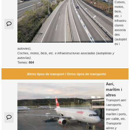
Cotxes,
motos,
bicis,
etc. i
infrastru
ctures
associa
des
(autopist
es i
autovies).
Coches, motos, bicis, etc. e infraestructuras asociadas (autopistas y
autovías).
Temes:
664
Altres tipus de transport / Otros tipos de transporte
Aeri,
marítim i
altres
Transport aeri
i aeroports,
transport
marítim i ports,
per cable, etc.
Transporte
aéreo y