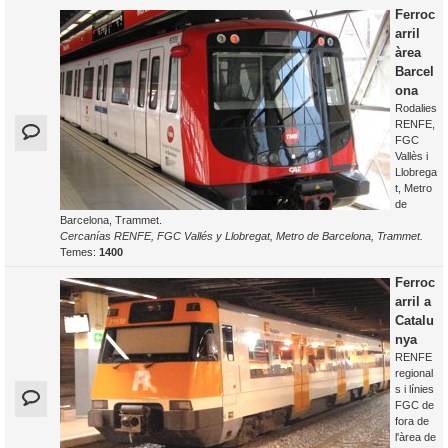
Ferroc
arril
àrea
Barcel
ona
Rodalies
RENFE,
FGC
Vallès i
Llobrega
t, Metro
de
Barcelona, Trammet.
Cercanías RENFE, FGC Vallés y Llobregat, Metro de Barcelona, Trammet.
Temes:
1400
Ferroc
arril a
Catalu
nya
RENFE
regional
s i línies
FGC de
fora de
l'àrea de