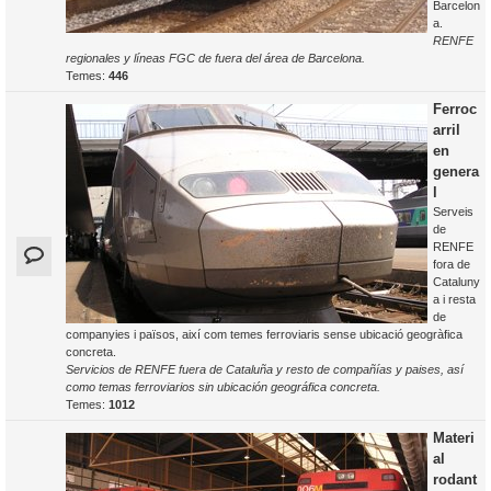
Barcelon
a.
RENFE
regionales y líneas FGC de fuera del área de Barcelona.
Temes:
446
Ferroc
arril
en
genera
l
Serveis
de
RENFE
fora de
Cataluny
a i resta
de
companyies i països, així com temes ferroviaris sense ubicació geogràfica
concreta.
Servicios de RENFE fuera de Cataluña y resto de compañías y paises, así
como temas ferroviarios sin ubicación geográfica concreta.
Temes:
1012
Materi
al
rodant