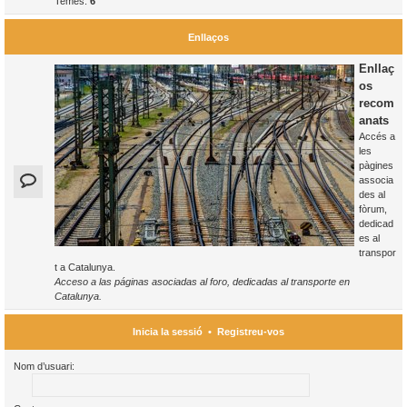
Temes:
6
Enllaços
Enllaç
os
recom
anats
Accés a
les
pàgines
associa
des al
fòrum,
dedicad
es al
transpor
t a Catalunya.
Acceso a las páginas asociadas al foro, dedicadas al transporte en
Catalunya.
Inicia la sessió
•
Registreu-vos
Nom d’usuari: