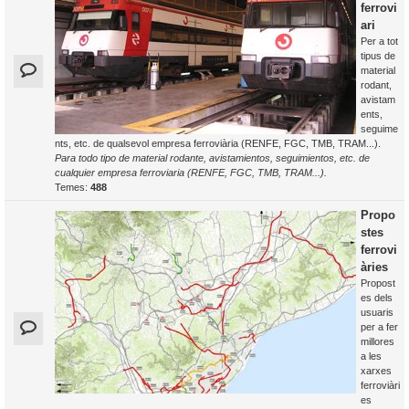
ferrovi
ari
Per a tot
tipus de
material
rodant,
avistam
ents,
seguime
nts, etc. de qualsevol empresa ferroviària (RENFE, FGC, TMB, TRAM...).
Para todo tipo de material rodante, avistamientos, seguimientos, etc. de
cualquier empresa ferroviaria (RENFE, FGC, TMB, TRAM...).
Temes:
488
Propo
stes
ferrovi
àries
Propost
es dels
usuaris
per a fer
millores
a les
xarxes
ferroviàri
es