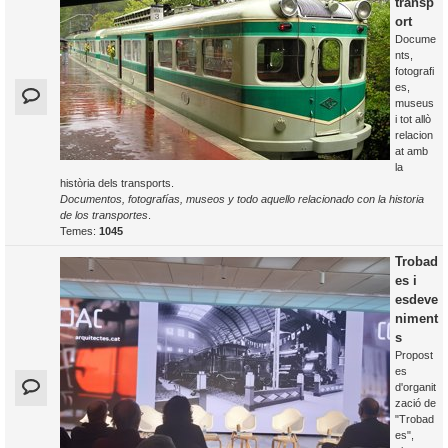
transp
ort
Docume
nts,
fotografi
es,
museus
i tot allò
relacion
at amb
la
història dels transports.
Documentos, fotografías, museos y todo aquello relacionado con la historia
de los transportes
.
Temes:
1045
Trobad
es i
esdeve
niment
s
Propost
es
d'organit
zació de
"Trobad
es",