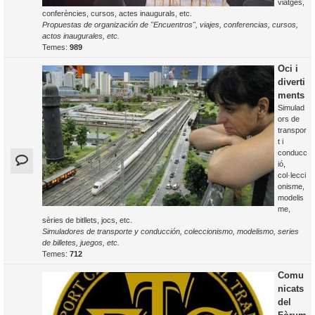
viatges,
conferències, cursos, actes inaugurals, etc.
Propuestas de organización de "Encuentros", viajes, conferencias, cursos,
actos inaugurales, etc.
Temes:
989
Oci i
diverti
ments
Simulad
ors de
transpor
t i
conducc
ió,
col·lecci
onisme,
modelis
me,
sèries de bitllets, jocs, etc.
Simuladores de transporte y conducción, coleccionismo, modelismo, series
de billetes, juegos, etc.
Temes:
712
Comu
nicats
del