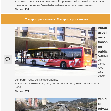
existents o per crear-ne de noves / Propuestas de los usuarios para hacer
mejoras en las redes ferroviarias existentes o para crear nuevas
Temes:
134
Transport per carretera / Transporte por carretera
Autob
usos i
resta
transp
ort
públic
Autobus
os,
carrils
VAO,
taxi,
cotxe
compartit i resta de transport públic.
Autobuses, carriles VAO, taxi, coche compartido y resto de transporte
público.
Temes:
875
Vehicl
es
privats