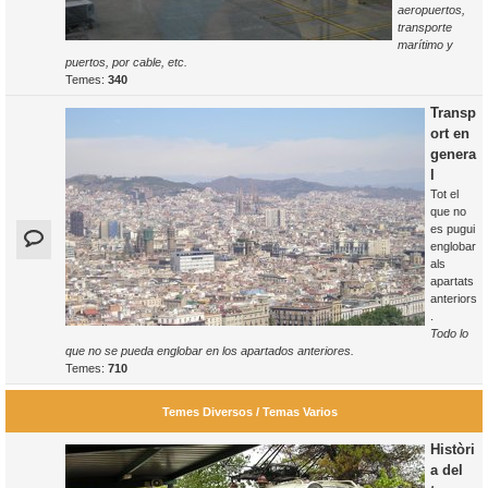
aeropuertos,
transporte
marítimo y
puertos, por cable, etc.
Temes:
340
Transp
ort en
genera
l
Tot el
que no
es pugui
englobar
als
apartats
anteriors
.
Todo lo
que no se pueda englobar en los apartados anteriores.
Temes:
710
Temes Diversos / Temas Varios
Històri
a del