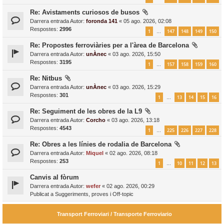
Re: Avistaments curiosos de busos
Darrera entrada Autor:
foronda 141
«
05 ago. 2026, 02:08
Respostes:
2996
1
147
148
149
150
…
Re: Propostes ferroviàries per a l'àrea de Barcelona
Darrera entrada Autor:
unÀnec
«
03 ago. 2026, 15:50
Respostes:
3195
1
157
158
159
160
…
Re: Nitbus
Darrera entrada Autor:
unÀnec
«
03 ago. 2026, 15:29
Respostes:
301
1
13
14
15
16
…
Re: Seguiment de les obres de la L9
Darrera entrada Autor:
Corcho
«
03 ago. 2026, 13:18
Respostes:
4543
1
225
226
227
228
…
Re: Obres a les línies de rodalia de Barcelona
Darrera entrada Autor:
Miquel
«
02 ago. 2026, 08:18
Respostes:
253
1
10
11
12
13
…
Canvis al fòrum
Darrera entrada Autor:
wefer
«
02 ago. 2026, 00:29
Publicat a
Suggeriments, proves i Off-topic
Transport Ferroviari / Transporte Ferroviario