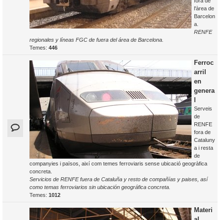
fora de
l'àrea de
Barcelon
a.
RENFE
regionales y líneas FGC de fuera del área de Barcelona.
Temes:
446
Ferroc
arril
en
genera
l
Serveis
de
RENFE
fora de
Cataluny
a i resta
de
companyies i països, així com temes ferroviaris sense ubicació geogràfica
concreta.
Servicios de RENFE fuera de Cataluña y resto de compañías y paises, así
como temas ferroviarios sin ubicación geográfica concreta.
Temes:
1012
Materi
al