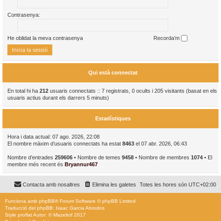
Contrasenya:
He oblidat la meva contrasenya
Recorda’m
Qui està connectat
En total hi ha
212
usuaris connectats :: 7 registrats, 0 ocults i 205 visitants (basat en els
usuaris actius durant els darrers 5 minuts)
Estadístiques
Hora i data actual: 07 ago. 2026, 22:08
El nombre màxim d’usuaris connectats ha estat
8463
el 07 abr. 2026, 06:43
Nombre d’entrades
259606
• Nombre de temes
9458
• Nombre de membres
1074
• El
membre més recent és
Bryannur467
Contacta amb nosaltres
Elimina les galetes
Totes les hores són
UTC+02:00
Funciona amb
phpBB
® Forum Software © phpBB Limited
Traducció del phpBB: Isaac Garcia Abrodos
Style
proflat
Autor: ©
Mazeltof
2017