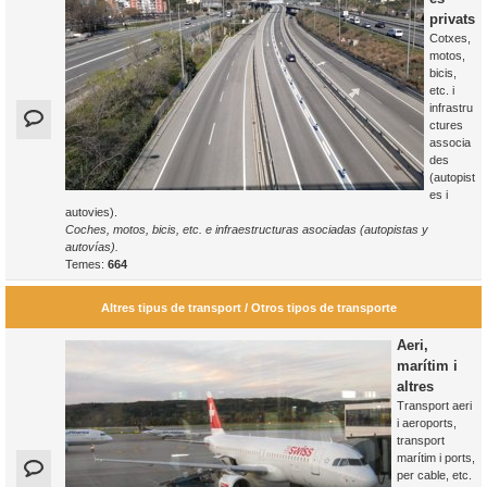
privats
Cotxes,
motos,
bicis,
etc. i
infrastru
ctures
associa
des
(autopist
es i
autovies).
Coches, motos, bicis, etc. e infraestructuras asociadas (autopistas y
autovías).
Temes:
664
Altres tipus de transport / Otros tipos de transporte
Aeri,
marítim i
altres
Transport aeri
i aeroports,
transport
marítim i ports,
per cable, etc.