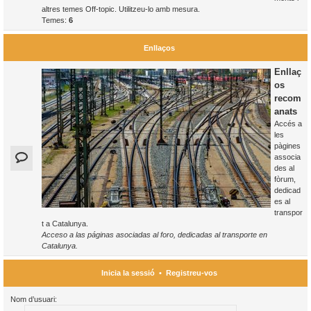
altres temes Off-topic. Utilitzeu-lo amb mesura.
Temes:
6
Enllaços
Enllaç
os
recom
anats
Accés a
les
pàgines
associa
des al
fòrum,
dedicad
es al
transpor
t a Catalunya.
Acceso a las páginas asociadas al foro, dedicadas al transporte en
Catalunya.
Inicia la sessió
•
Registreu-vos
Nom d’usuari: