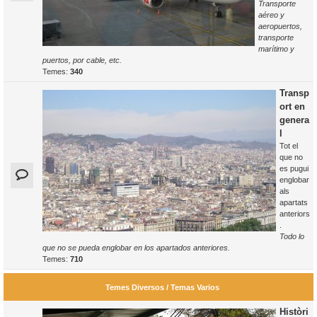
Transporte
aéreo y
aeropuertos,
transporte
marítimo y
puertos, por cable, etc.
Temes:
340
Transp
ort en
genera
l
Tot el
que no
es pugui
englobar
als
apartats
anteriors
.
Todo lo
que no se pueda englobar en los apartados anteriores.
Temes:
710
Temes Diversos / Temas Varios
Històri