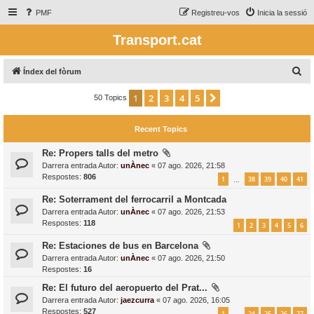
PMF
Registreu-vos
Inicia la sessió
Transport.cat
C
Índex del fòrum
e
1
2
3
4
5
Següent
50 Topics
r
c
Recent Topics
a
Re: Propers talls del metro
Darrera entrada Autor:
unÀnec
«
07 ago. 2026, 21:58
Respostes:
806
1
38
39
40
41
…
Re: Soterrament del ferrocarril a Montcada
Darrera entrada Autor:
unÀnec
«
07 ago. 2026, 21:53
Respostes:
118
1
2
3
4
5
6
Re: Estaciones de bus en Barcelona
Darrera entrada Autor:
unÀnec
«
07 ago. 2026, 21:50
Respostes:
16
Re: El futuro del aeropuerto del Prat...
Darrera entrada Autor:
jaezcurra
«
07 ago. 2026, 16:05
Respostes:
527
1
24
25
26
27