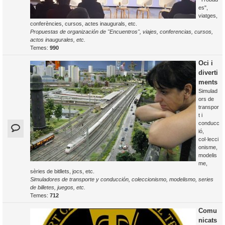
es",
viatges,
conferències, cursos, actes inaugurals, etc.
Propuestas de organización de "Encuentros", viajes, conferencias, cursos,
actos inaugurales, etc.
Temes:
990
Oci i
diverti
ments
Simulad
ors de
transpor
t i
conducc
ió,
col·lecci
onisme,
modelis
me,
sèries de bitllets, jocs, etc.
Simuladores de transporte y conducción, coleccionismo, modelismo, series
de billetes, juegos, etc.
Temes:
712
Comu
nicats