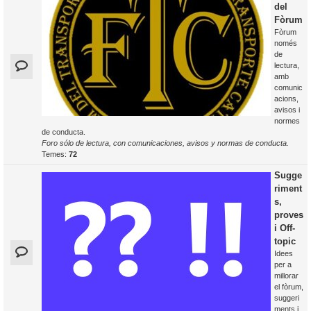
del
Fòrum
Fòrum
només
de
lectura,
amb
comunic
acions,
avisos i
normes
de conducta.
Foro sólo de lectura, con comunicaciones, avisos y normas de conducta.
Temes:
72
Sugge
riment
s,
proves
i Off-
topic
Idees
per a
millorar
el fòrum,
suggeri
ments i