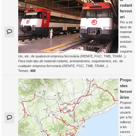
rodant
ferrovi
ari
Per a tot
tipus de
material
rodant,
avistam
ents,
seguime
nts, etc. de qualsevol empresa ferroviària (RENFE, FGC, TMB, TRAM...).
Para todo tipo de material rodante, avistamientos, seguimientos, etc. de
cualquier empresa ferroviaria (RENFE, FGC, TMB, TRAM...).
Temes:
488
Propo
stes
ferrovi
àries
Propost
es dels
usuaris
per a fer
millores
a les
xarxes