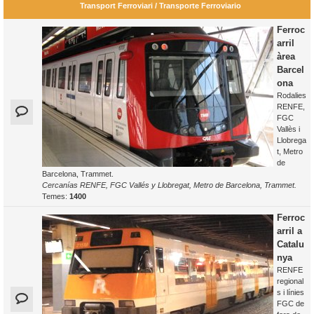
Transport Ferroviari / Transporte Ferroviario
Ferroc
arril
àrea
Barcel
ona
Rodalies
RENFE,
FGC
Vallès i
Llobrega
t, Metro
de
Barcelona, Trammet.
Cercanías RENFE, FGC Vallés y Llobregat, Metro de Barcelona, Trammet.
Temes:
1400
Ferroc
arril a
Catalu
nya
RENFE
regional
s i línies
FGC de