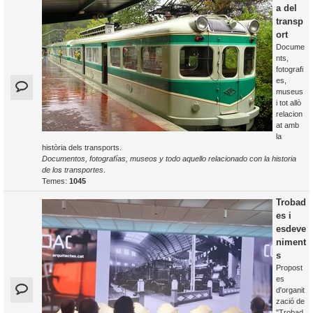
a del
transp
ort
Docume
nts,
fotografi
es,
museus
i tot allò
relacion
at amb
la
història dels transports.
Documentos, fotografías, museos y todo aquello relacionado con la historia
de los transportes
.
Temes:
1045
Trobad
es i
esdeve
niment
s
Propost
es
d'organit
zació de
"Trobad