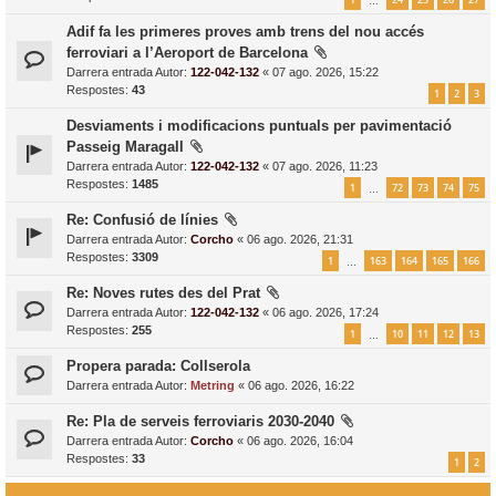
…
Adif fa les primeres proves amb trens del nou accés
ferroviari a l’Aeroport de Barcelona
Darrera entrada Autor:
122-042-132
«
07 ago. 2026, 15:22
Respostes:
43
1
2
3
Desviaments i modificacions puntuals per pavimentació
Passeig Maragall
Darrera entrada Autor:
122-042-132
«
07 ago. 2026, 11:23
Respostes:
1485
1
72
73
74
75
…
Re: Confusió de línies
Darrera entrada Autor:
Corcho
«
06 ago. 2026, 21:31
Respostes:
3309
1
163
164
165
166
…
Re: Noves rutes des del Prat
Darrera entrada Autor:
122-042-132
«
06 ago. 2026, 17:24
Respostes:
255
1
10
11
12
13
…
Propera parada: Collserola
Darrera entrada Autor:
Metring
«
06 ago. 2026, 16:22
Re: Pla de serveis ferroviaris 2030-2040
Darrera entrada Autor:
Corcho
«
06 ago. 2026, 16:04
Respostes:
33
1
2