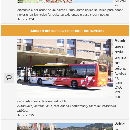
ferroviàri
es
existents o per crear-ne de noves / Propuestas de los usuarios para hacer
mejoras en las redes ferroviarias existentes o para crear nuevas
Temes:
134
Transport per carretera / Transporte por carretera
Autob
usos i
resta
transp
ort
públic
Autobus
os,
carrils
VAO,
taxi,
cotxe
compartit i resta de transport públic.
Autobuses, carriles VAO, taxi, coche compartido y resto de transporte
público.
Temes:
875
Vehicl
es