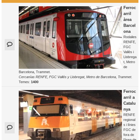
Ferroc
arril
àrea
Barcel
ona
Rodalies
RENFE,
FGC
Vallès i
Llobrega
t, Metro
de
Barcelona, Trammet.
Cercanías RENFE, FGC Vallés y Llobregat, Metro de Barcelona, Trammet.
Temes:
1400
Ferroc
arril a
Catalu
nya
RENFE
regional
s i línies
FGC de
fora de
l'àrea de