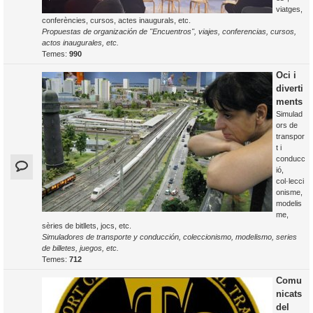
viatges,
conferències, cursos, actes inaugurals, etc.
Propuestas de organización de "Encuentros", viajes, conferencias, cursos,
actos inaugurales, etc.
Temes:
990
Oci i
diverti
ments
Simulad
ors de
transpor
t i
conducc
ió,
col·lecci
onisme,
modelis
me,
sèries de bitllets, jocs, etc.
Simuladores de transporte y conducción, coleccionismo, modelismo, series
de billetes, juegos, etc.
Temes:
712
Comu
nicats
del