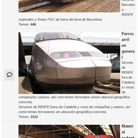
Barcelon
a.
RENFE
regionales y líneas FGC de fuera del área de Barcelona.
Temes:
446
Ferroc
arril
en
genera
l
Serveis
de
RENFE
fora de
Cataluny
a i resta
de
companyies i països, així com temes ferroviaris sense ubicació geogràfica
concreta.
Servicios de RENFE fuera de Cataluña y resto de compañías y paises, así
como temas ferroviarios sin ubicación geográfica concreta.
Temes:
1012
Materi
al
rodant