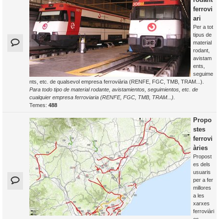
ferrovi
ari
Per a tot
tipus de
material
rodant,
avistam
ents,
seguime
nts, etc. de qualsevol empresa ferroviària (RENFE, FGC, TMB, TRAM...).
Para todo tipo de material rodante, avistamientos, seguimientos, etc. de
cualquier empresa ferroviaria (RENFE, FGC, TMB, TRAM...).
Temes:
488
Propo
stes
ferrovi
àries
Propost
es dels
usuaris
per a fer
millores
a les
xarxes
ferroviàri