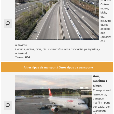
Cotxes,
motos,
bicis,
etc. i
infrastru
ctures
associa
des
(autopist
es i
autovies).
Coches, motos, bicis, etc. e infraestructuras asociadas (autopistas y
autovías).
Temes:
664
Altres tipus de transport / Otros tipos de transporte
Aeri,
marítim i
altres
Transport aeri
i aeroports,
transport
marítim i ports,
per cable, etc.
Transporte