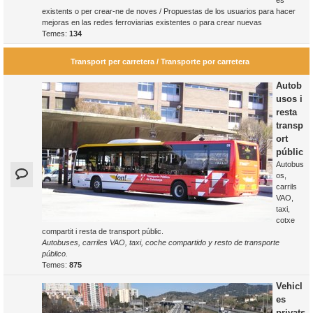
es
existents o per crear-ne de noves / Propuestas de los usuarios para hacer
mejoras en las redes ferroviarias existentes o para crear nuevas
Temes:
134
Transport per carretera / Transporte por carretera
Autob
usos i
resta
transp
ort
públic
Autobus
os,
carrils
VAO,
taxi,
cotxe
compartit i resta de transport públic.
Autobuses, carriles VAO, taxi, coche compartido y resto de transporte
público.
Temes:
875
Vehicl
es
privats