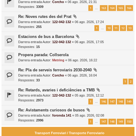
Darrera entrada Autor:
Corcho
«
06 ago. 2026, 21:31
Respostes:
3309
1
163
164
165
166
…
Re: Noves rutes des del Prat
Darrera entrada Autor:
122-042-132
«
06 ago. 2026, 17:24
Respostes:
255
1
10
11
12
13
…
Estacions de bus a Barcelona
Darrera entrada Autor:
122-042-132
«
06 ago. 2026, 17:05
Respostes:
15
Propera parada: Collserola
Darrera entrada Autor:
Metring
«
06 ago. 2026, 16:22
Re: Pla de serveis ferroviaris 2030-2040
Darrera entrada Autor:
Corcho
«
06 ago. 2026, 16:04
Respostes:
33
1
2
Re: Retards, avaries i deficiències a TMB
Darrera entrada Autor:
122-042-132
«
05 ago. 2026, 12:12
Respostes:
2973
1
146
147
148
149
…
Re: Avistaments curiosos de busos
Darrera entrada Autor:
foronda 141
«
05 ago. 2026, 02:08
Respostes:
2996
1
147
148
149
150
…
Transport Ferroviari / Transporte Ferroviario