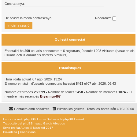
Contrasenya:
He oblidat la meva contrasenya
Recorda’m
Qui està connectat
En total hi ha
209
usuaris connectats :: 6 registrats, 0 ocults i 203 visitants (basat en els
usuaris actius durant els darrers 5 minuts)
Estadístiques
Hora i data actual: 07 ago. 2026, 13:24
El nombre màxim d’usuaris connectats ha estat
8463
el 07 abr. 2026, 06:43
Nombre d’entrades
259599
• Nombre de temes
9458
• Nombre de membres
1074
• El
membre més recent és
Bryannur467
Contacta amb nosaltres
Elimina les galetes
Totes les hores són
UTC+02:00
Funciona amb
phpBB
® Forum Software © phpBB Limited
Traducció del phpBB: Isaac Garcia Abrodos
Style
proflat
Autor: ©
Mazeltof
2017
Privadesa
|
Condicions