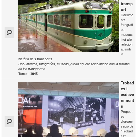
transp
ort
Docume
nts,
fotografi
es,
museus
i tot allò
relacion
at amb
la
història dels transports.
Documentos, fotografías, museos y todo aquello relacionado con la historia
de los transportes
.
Temes:
1045
Trobad
es i
esdeve
niment
s
Propost
es
d'organit
zació de
"Trobad
es",