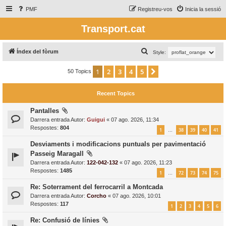
PMF
Registreu-vos
Inicia la sessió
Transport.cat
C
Índex del fòrum
Style:
e
1
2
3
4
5
Següent
50 Topics
r
c
Recent Topics
a
Pantalles
Darrera entrada Autor:
Guigui
«
07 ago. 2026, 11:34
Respostes:
804
1
38
39
40
41
…
Desviaments i modificacions puntuals per pavimentació
Passeig Maragall
Darrera entrada Autor:
122-042-132
«
07 ago. 2026, 11:23
Respostes:
1485
1
72
73
74
75
…
Re: Soterrament del ferrocarril a Montcada
Darrera entrada Autor:
Corcho
«
07 ago. 2026, 10:01
Respostes:
117
1
2
3
4
5
6
Re: Confusió de línies