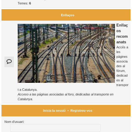
Temes:
6
Enllaços
Enllaç
os
recom
anats
Accés a
les
pàgines
associa
des al
fòrum,
dedicad
es al
transpor
t a Catalunya.
Acceso a las páginas asociadas al foro, dedicadas al transporte en
Catalunya.
Inicia la sessió
•
Registreu-vos
Nom d’usuari: