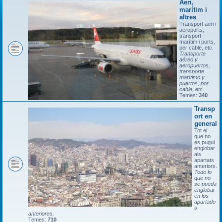
Aeri,
marítim i
altres
Transport aeri i
aeroports,
transport
marítim i ports,
per cable, etc.
Transporte
aéreo y
aeropuertos,
transporte
marítimo y
puertos, por
cable, etc.
Temes:
340
Transp
ort en
general
Tot el
que no
es pugui
englobar
als
apartats
anteriors.
Todo lo
que no
se pueda
englobar
en los
apartado
s
anteriores.
Temes:
710