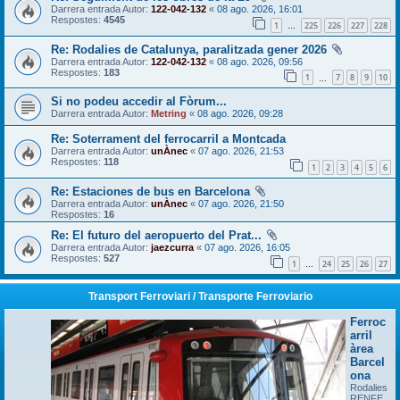
Darrera entrada Autor:
122-042-132
«
08 ago. 2026, 16:01
Respostes:
4545
1
225
226
227
228
…
Re: Rodalies de Catalunya, paralitzada gener 2026
Darrera entrada Autor:
122-042-132
«
08 ago. 2026, 09:56
Respostes:
183
1
7
8
9
10
…
Si no podeu accedir al Fòrum...
Darrera entrada Autor:
Metring
«
08 ago. 2026, 09:28
Re: Soterrament del ferrocarril a Montcada
Darrera entrada Autor:
unÀnec
«
07 ago. 2026, 21:53
Respostes:
118
1
2
3
4
5
6
Re: Estaciones de bus en Barcelona
Darrera entrada Autor:
unÀnec
«
07 ago. 2026, 21:50
Respostes:
16
Re: El futuro del aeropuerto del Prat...
Darrera entrada Autor:
jaezcurra
«
07 ago. 2026, 16:05
Respostes:
527
1
24
25
26
27
…
Transport Ferroviari / Transporte Ferroviario
Ferroc
arril
àrea
Barcel
ona
Rodalies
RENFE,