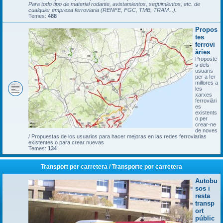
Para todo tipo de material rodante, avistamientos, seguimientos, etc. de
cualquier empresa ferroviaria (RENFE, FGC, TMB, TRAM...).
Temes:
488
Propos
tes
ferrovi
àries
Proposte
s dels
usuaris
per a fer
millores a
les
xarxes
ferroviàri
es
existents
o per
crear-ne
de noves
/ Propuestas de los usuarios para hacer mejoras en las redes ferroviarias
existentes o para crear nuevas
Temes:
134
Transport per carretera / Transporte por carretera
Autobu
sos i
resta
transp
ort
públic