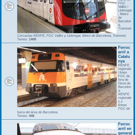
FGC
Vallès i
Llobregat
, Metro
de
Barcelon
a,
Trammet
.
Cercanías RENFE, FGC Vallés y Llobregat, Metro de Barcelona, Trammet.
Temes:
1400
Ferroc
arril a
Catalu
nya
RENFE
regionals
i línies
FGC de
fora de
l'àrea de
Barcelon
a.
RENFE
regionale
s y
líneas
FGC de
fuera del área de Barcelona.
Temes:
446
Ferroc
arril en
general