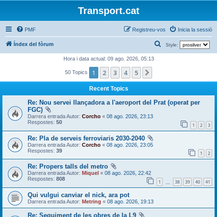
Transport.cat
PMF
Registreu-vos
Inicia la sessió
C
Índex del fòrum
Style:
e
Hora i data actual: 09 ago. 2026, 05:13
r
1
2
3
4
5
Següent
50 Topics
c
Recent Topics
a
Re: Nou servei llançadora a l'aeroport del Prat (operat per
FGC)
Darrera entrada Autor:
Corcho
«
08 ago. 2026, 23:13
Respostes:
50
1
2
3
Re: Pla de serveis ferroviaris 2030-2040
Darrera entrada Autor:
Corcho
«
08 ago. 2026, 23:05
Respostes:
39
1
2
Re: Propers talls del metro
Darrera entrada Autor:
Miquel
«
08 ago. 2026, 22:42
Respostes:
808
1
38
39
40
41
…
Qui vulgui canviar el nick, ara pot
Darrera entrada Autor:
Metring
«
08 ago. 2026, 19:13
Re: Seguiment de les obres de la L9