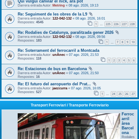
Qui vulgui canviar el nick, ara pot
Darrera entrada Autor:
Metring
«
08 ago. 2026, 19:13
Re: Seguiment de les obres de la L9
Darrera entrada Autor:
122-042-132
«
08 ago. 2026, 16:01
Respostes:
4545
1
225
226
227
228
…
Re: Rodalies de Catalunya, paralitzada gener 2026
Darrera entrada Autor:
122-042-132
«
08 ago. 2026, 09:56
Respostes:
183
1
7
8
9
10
…
Re: Soterrament del ferrocarril a Montcada
Darrera entrada Autor:
unÀnec
«
07 ago. 2026, 21:53
Respostes:
118
1
2
3
4
5
6
Re: Estaciones de bus en Barcelona
Darrera entrada Autor:
unÀnec
«
07 ago. 2026, 21:50
Respostes:
16
Re: El futuro del aeropuerto del Prat...
Darrera entrada Autor:
jaezcurra
«
07 ago. 2026, 16:05
Respostes:
527
1
24
25
26
27
…
Transport Ferroviari / Transporte Ferroviario
Ferroc
arril
àrea
Barcel
ona
Rodalies