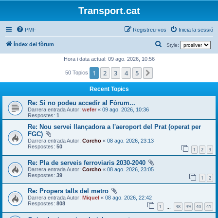
Transport.cat
PMF
Registreu-vos
Inicia la sessió
C
Índex del fòrum
Style:
e
Hora i data actual: 09 ago. 2026, 10:56
r
1
2
3
4
5
Següent
50 Topics
c
Recent Topics
a
Re: Si no podeu accedir al Fòrum...
Darrera entrada Autor:
wefer
«
09 ago. 2026, 10:36
Respostes:
1
Re: Nou servei llançadora a l'aeroport del Prat (operat per
FGC)
Darrera entrada Autor:
Corcho
«
08 ago. 2026, 23:13
Respostes:
50
1
2
3
Re: Pla de serveis ferroviaris 2030-2040
Darrera entrada Autor:
Corcho
«
08 ago. 2026, 23:05
Respostes:
39
1
2
Re: Propers talls del metro
Darrera entrada Autor:
Miquel
«
08 ago. 2026, 22:42
Respostes:
808
1
38
39
40
41
…