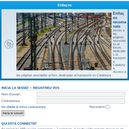
Enllaços
Enllaç
os
recoma
nats
Accés a
les
pàgines
associad
es al
fòrum,
dedicade
s al
transport
a
Cataluny
a.
Acceso a
las páginas asociadas al foro, dedicadas al transporte en Catalunya.
INICIA LA SESSIÓ
•
REGISTREU-VOS
Nom d’usuari:
Contrasenya:
He oblidat la meva contrasenya
Recorda’m
QUI ESTÀ CONNECTAT