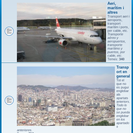
Aeri,
marítim i
altres
Transport aeri i
aeroports,
transport
marítim i ports,
per cable, etc.
Transporte
aéreo y
aeropuertos,
transporte
marítimo y
puertos, por
cable, etc.
Temes:
340
Transp
ort en
general
Tot el
que no
es pugui
englobar
als
apartats
anteriors.
Todo lo
que no
se pueda
englobar
en los
apartado
s
anteriores.