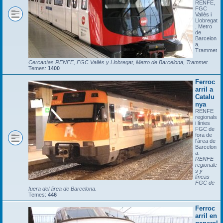
RENFE,
FGC
Vallès i
Llobregat
, Metro
de
Barcelon
a,
Trammet
.
Cercanías RENFE, FGC Vallés y Llobregat, Metro de Barcelona, Trammet.
Temes:
1400
Ferroc
arril a
Catalu
nya
RENFE
regionals
i línies
FGC de
fora de
l'àrea de
Barcelon
a.
RENFE
regionale
s y
líneas
FGC de
fuera del área de Barcelona.
Temes:
446
Ferroc
arril en