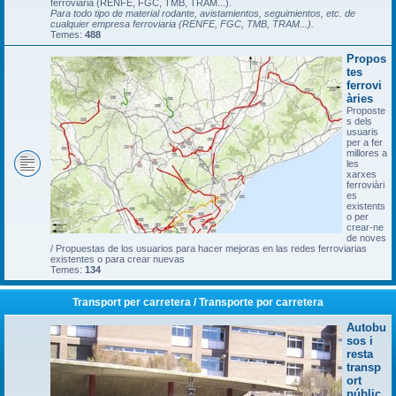
ferroviària (RENFE, FGC, TMB, TRAM...).
Para todo tipo de material rodante, avistamientos, seguimientos, etc. de
cualquier empresa ferroviaria (RENFE, FGC, TMB, TRAM...).
Temes:
488
Propos
tes
ferrovi
àries
Proposte
s dels
usuaris
per a fer
millores a
les
xarxes
ferroviàri
es
existents
o per
crear-ne
de noves
/ Propuestas de los usuarios para hacer mejoras en las redes ferroviarias
existentes o para crear nuevas
Temes:
134
Transport per carretera / Transporte por carretera
Autobu
sos i
resta
transp
ort
públic