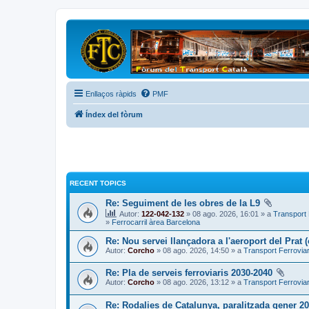
Enllaços ràpids
PMF
Índex del fòrum
RECENT TOPICS
Re: Seguiment de les obres de la L9
Autor:
122-042-132
» 08 ago. 2026, 16:01 » a
Transport 
»
Ferrocarril àrea Barcelona
Re: Nou servei llançadora a l'aeroport del Prat 
Autor:
Corcho
» 08 ago. 2026, 14:50 » a
Transport Ferroviar
Re: Pla de serveis ferroviaris 2030-2040
Autor:
Corcho
» 08 ago. 2026, 13:12 » a
Transport Ferroviar
Re: Rodalies de Catalunya, paralitzada gener 2