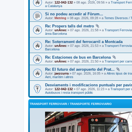
Autor:
122-042-132
» 08 ago. 2026, 09:56 » a
Transport Ferr
a Catalunya
Si no podeu accedir al Fòrum...
Autor:
Metring
» 08 ago. 2026, 09:28 » a
Temes Diversos / 
Re: Propers talls del metro
Autor:
unÀnec
» 07 ago. 2026, 21:58 » a
Transport Ferroviar
àrea Barcelona
Re: Soterrament del ferrocarril a Montcada
Autor:
unÀnec
» 07 ago. 2026, 21:53 » a
Transport Ferroviar
Barcelona
Re: Estaciones de bus en Barcelona
Autor:
unÀnec
» 07 ago. 2026, 21:50 » a
Transport per carr
Re: El futuro del aeropuerto del Prat...
Autor:
jaezcurra
» 07 ago. 2026, 16:05 » a
Altres tipus de tr
Aeri, marítim i altres
Desviaments i modificacions puntuals per pavi
Autor:
122-042-132
» 07 ago. 2026, 11:23 » a
Transport per 
Autobusos i resta transport públic
TRANSPORT FERROVIARI / TRANSPORTE FERROVIARIO