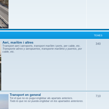
e
s
TEMES
Aeri, marítim i altres
T
340
Transport aeri i aeroports, transport marítim i ports, per cable, etc.
Transporte aéreo y aeropuertos, transporte marítimo y puertos, por
e
cable, etc.
m
e
s
Transport en general
T
710
Tot el que no es pugui englobar als apartats anteriors.
Todo lo que no se pueda englobar en los apartados anteriores.
e
m