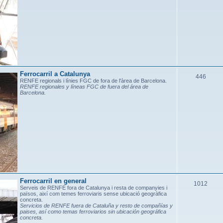
t
e
e
s
s
Ferrocarril a Catalunya
T
446
RENFE regionals i línies FGC de fora de l'àrea de Barcelona.
RENFE regionales y líneas FGC de fuera del área de
e
Barcelona.
m
e
s
Ferrocarril en general
T
1012
Serveis de RENFE fora de Catalunya i resta de companyies i
països, així com temes ferroviaris sense ubicació geogràfica
e
concreta.
Servicios de RENFE fuera de Cataluña y resto de compañías y
m
paises, así como temas ferroviarios sin ubicación geográfica
concreta.
e