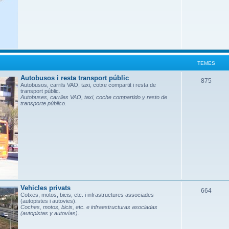
s
TEMES
Autobusos i resta transport públic
T
875
Autobusos, carrils VAO, taxi, cotxe compartit i resta de
transport públic.
e
Autobuses, carriles VAO, taxi, coche compartido y resto de
transporte público.
m
e
s
Vehicles privats
T
664
Cotxes, motos, bicis, etc. i infrastructures associades
(autopistes i autovies).
e
Coches, motos, bicis, etc. e infraestructuras asociadas
(autopistas y autovías).
m