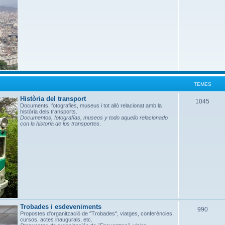
e
s
TEMES
Història del transport
T
1045
Documents, fotografies, museus i tot allò relacionat amb la
història dels transports.
e
Documentos, fotografías, museos y todo aquello relacionado
con la historia de los transportes
.
m
e
s
Trobades i esdeveniments
T
990
Propostes d'organització de "Trobades", viatges, conferències,
cursos, actes inaugurals, etc.
e