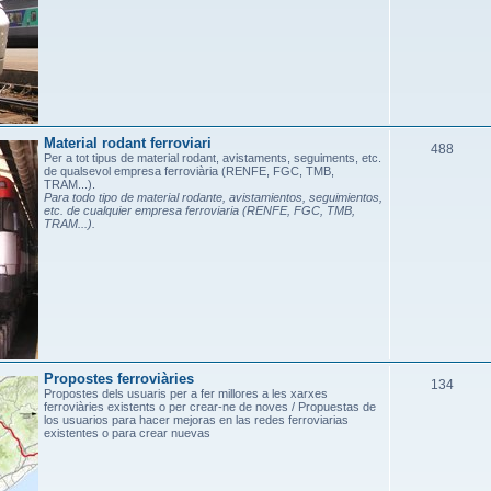
s
Material rodant ferroviari
T
488
Per a tot tipus de material rodant, avistaments, seguiments, etc.
de qualsevol empresa ferroviària (RENFE, FGC, TMB,
e
TRAM...).
Para todo tipo de material rodante, avistamientos, seguimientos,
m
etc. de cualquier empresa ferroviaria (RENFE, FGC, TMB,
TRAM...).
e
s
Propostes ferroviàries
T
134
Propostes dels usuaris per a fer millores a les xarxes
ferroviàries existents o per crear-ne de noves / Propuestas de
e
los usuarios para hacer mejoras en las redes ferroviarias
existentes o para crear nuevas
m
e