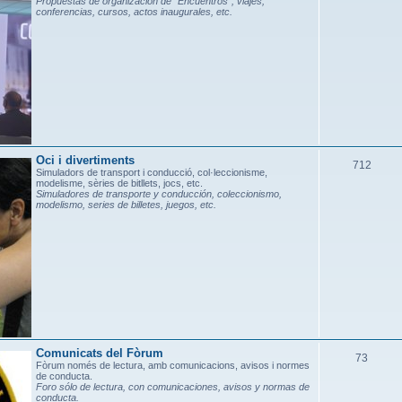
Propuestas de organización de "Encuentros", viajes,
conferencias, cursos, actos inaugurales, etc.
m
e
s
Oci i divertiments
T
712
Simuladors de transport i conducció, col·leccionisme,
modelisme, sèries de bitllets, jocs, etc.
e
Simuladores de transporte y conducción, coleccionismo,
modelismo, series de billetes, juegos, etc.
m
e
s
Comunicats del Fòrum
T
73
Fòrum només de lectura, amb comunicacions, avisos i normes
de conducta.
e
Foro sólo de lectura, con comunicaciones, avisos y normas de
conducta.