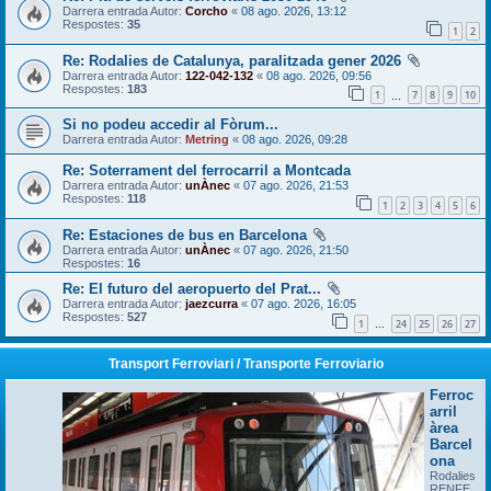
Darrera entrada Autor:
Corcho
«
08 ago. 2026, 13:12
Respostes:
35
1
2
Re: Rodalies de Catalunya, paralitzada gener 2026
Darrera entrada Autor:
122-042-132
«
08 ago. 2026, 09:56
Respostes:
183
1
7
8
9
10
…
Si no podeu accedir al Fòrum...
Darrera entrada Autor:
Metring
«
08 ago. 2026, 09:28
Re: Soterrament del ferrocarril a Montcada
Darrera entrada Autor:
unÀnec
«
07 ago. 2026, 21:53
Respostes:
118
1
2
3
4
5
6
Re: Estaciones de bus en Barcelona
Darrera entrada Autor:
unÀnec
«
07 ago. 2026, 21:50
Respostes:
16
Re: El futuro del aeropuerto del Prat...
Darrera entrada Autor:
jaezcurra
«
07 ago. 2026, 16:05
Respostes:
527
1
24
25
26
27
…
Transport Ferroviari / Transporte Ferroviario
Ferroc
arril
àrea
Barcel
ona
Rodalies
RENFE,