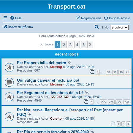
Transport.cat
PMF
Registreu-vos
Inicia la sessió
C
Índex del fòrum
Style:
e
Hora i data actual: 08 ago. 2026, 19:34
r
1
2
3
4
5
Següent
50 Topics
c
Recent Topics
a
Re: Propers talls del metro
Darrera entrada Autor:
Metring
«
08 ago. 2026, 19:26
Respostes:
807
1
38
39
40
41
…
Qui vulgui canviar el nick, ara pot
Darrera entrada Autor:
Metring
«
08 ago. 2026, 19:13
Re: Seguiment de les obres de la L9
Darrera entrada Autor:
122-042-132
«
08 ago. 2026, 16:01
Respostes:
4545
1
225
226
227
228
…
Re: Nou servei llançadora a l'aeroport del Prat (operat per
FGC)
Darrera entrada Autor:
Corcho
«
08 ago. 2026, 14:50
Respostes:
48
1
2
3
Re: Pla de serveis ferroviaris 2030-2040