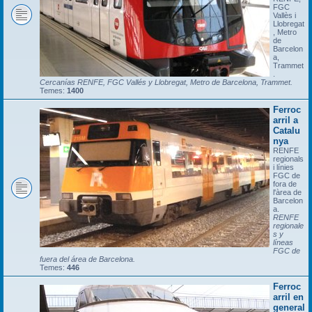
FGC
Vallès i
Llobregat
, Metro
de
Barcelon
a,
Trammet
.
Cercanías RENFE, FGC Vallés y Llobregat, Metro de Barcelona, Trammet.
Temes:
1400
Ferroc
arril a
Catalu
nya
RENFE
regionals
i línies
FGC de
fora de
l'àrea de
Barcelon
a.
RENFE
regionale
s y
líneas
FGC de
fuera del área de Barcelona.
Temes:
446
Ferroc
arril en
general