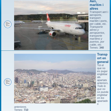
Aeri,
marítim i
altres
Transport aeri i
aeroports,
transport
marítim i ports,
per cable, etc.
Transporte
aéreo y
aeropuertos,
transporte
marítimo y
puertos, por
cable, etc.
Temes:
340
Transp
ort en
general
Tot el
que no
es pugui
englobar
als
apartats
anteriors.
Todo lo
que no
se pueda
englobar
en los
apartado
s
anteriores.
Temes:
710