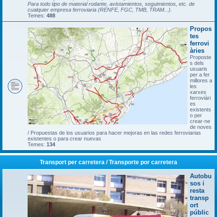
Para todo tipo de material rodante, avistamientos, seguimientos, etc. de
cualquier empresa ferroviaria (RENFE, FGC, TMB, TRAM...).
Temes:
488
Propos
tes
ferrovi
àries
Proposte
s dels
usuaris
per a fer
millores a
les
xarxes
ferroviàri
es
existents
o per
crear-ne
de noves
/ Propuestas de los usuarios para hacer mejoras en las redes ferroviarias
existentes o para crear nuevas
Temes:
134
Transport per carretera / Transporte por carretera
Autobu
sos i
resta
transp
ort
públic