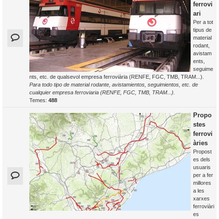
ferrovi
ari
Per a tot
tipus de
material
rodant,
avistam
ents,
seguime
nts, etc. de qualsevol empresa ferroviària (RENFE, FGC, TMB, TRAM...).
Para todo tipo de material rodante, avistamientos, seguimientos, etc. de
cualquier empresa ferroviaria (RENFE, FGC, TMB, TRAM...).
Temes:
488
Propo
stes
ferrovi
àries
Propost
es dels
usuaris
per a fer
millores
a les
xarxes
ferroviàri
es