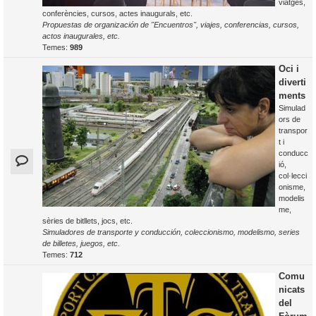
viatges,
conferències, cursos, actes inaugurals, etc.
Propuestas de organización de "Encuentros", viajes, conferencias, cursos,
actos inaugurales, etc.
Temes:
989
Oci i
diverti
ments
Simulad
ors de
transpor
t i
conducc
ió,
col·lecci
onisme,
modelis
me,
sèries de bitllets, jocs, etc.
Simuladores de transporte y conducción, coleccionismo, modelismo, series
de billetes, juegos, etc.
Temes:
712
Comu
nicats
del