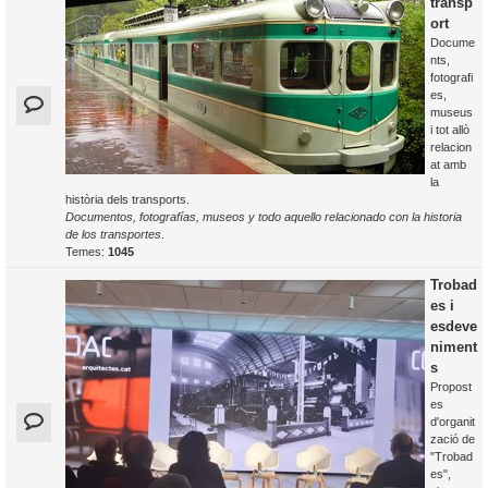
transp
ort
Docume
nts,
fotografi
es,
museus
i tot allò
relacion
at amb
la
història dels transports.
Documentos, fotografías, museos y todo aquello relacionado con la historia
de los transportes
.
Temes:
1045
Trobad
es i
esdeve
niment
s
Propost
es
d'organit
zació de
"Trobad
es",