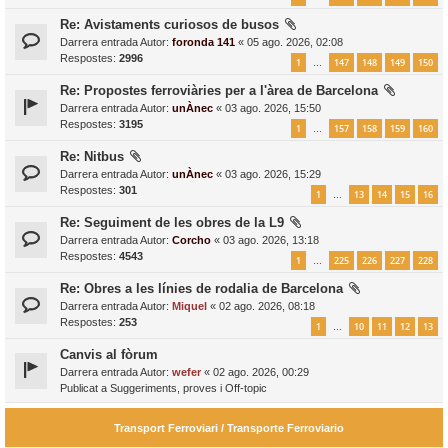
Re: Avistaments curiosos de busos
Darrera entrada Autor:
foronda 141
«
05 ago. 2026, 02:08
Respostes:
2996
1
147
148
149
150
…
Re: Propostes ferroviàries per a l'àrea de Barcelona
Darrera entrada Autor:
unÀnec
«
03 ago. 2026, 15:50
Respostes:
3195
1
157
158
159
160
…
Re: Nitbus
Darrera entrada Autor:
unÀnec
«
03 ago. 2026, 15:29
Respostes:
301
1
13
14
15
16
…
Re: Seguiment de les obres de la L9
Darrera entrada Autor:
Corcho
«
03 ago. 2026, 13:18
Respostes:
4543
1
225
226
227
228
…
Re: Obres a les línies de rodalia de Barcelona
Darrera entrada Autor:
Miquel
«
02 ago. 2026, 08:18
Respostes:
253
1
10
11
12
13
…
Canvis al fòrum
Darrera entrada Autor:
wefer
«
02 ago. 2026, 00:29
Publicat a
Suggeriments, proves i Off-topic
Transport Ferroviari / Transporte Ferroviario