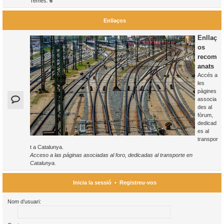
Temes:
6
Enllaços
Enllaç
os
recom
anats
Accés a
les
pàgines
associa
des al
fòrum,
dedicad
es al
transpor
t a Catalunya.
Acceso a las páginas asociadas al foro, dedicadas al transporte en
Catalunya.
Inicia la sessió
•
Registreu-vos
Nom d’usuari: