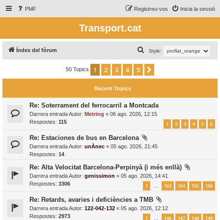
PMF
Registreu-vos
Inicia la sessió
Transport.cat
C
Índex del fòrum
Style:
e
1
2
3
4
5
Següent
50 Topics
r
c
Recent Topics
a
Re: Soterrament del ferrocarril a Montcada
Darrera entrada Autor:
Metring
«
06 ago. 2026, 12:15
Respostes:
115
1
2
3
4
5
6
Re: Estaciones de bus en Barcelona
Darrera entrada Autor:
unÀnec
«
05 ago. 2026, 21:45
Respostes:
14
Re: Alta Velocitat Barcelona-Perpinyà (i més enllà)
Darrera entrada Autor:
genissimon
«
05 ago. 2026, 14:41
Respostes:
3306
1
163
164
165
166
…
Re: Retards, avaries i deficiències a TMB
Darrera entrada Autor:
122-042-132
«
05 ago. 2026, 12:12
Respostes:
2973
1
146
147
148
149
…