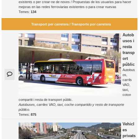
existents o per crear-ne de noves / Propuestas de los usuarios para hacer
mejoras en las redes ferroviarias existentes o para crear nuevas
Temes:
134
Transport per carretera / Transporte por carretera
Autob
usos i
resta
transp
ort
públic
Autobus
os,
carrils
VAO,
taxi,
cotxe
compartit i resta de transport públic.
Autobuses, carriles VAO, taxi, coche compartido y resto de transporte
público.
Temes:
875
Vehicl
es
privats