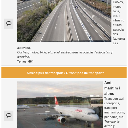
Cotxes,
motos,
bicis,
etc. i
infrastru
ctures
associa
des
(autopist
es i
autovies).
Coches, motos, bicis, etc. e infraestructuras asociadas (autopistas y
autovías).
Temes:
664
Altres tipus de transport / Otros tipos de transporte
Aeri,
marítim i
altres
Transport aeri
i aeroports,
transport
marítim i ports,
per cable, etc.
Transporte
aéreo y