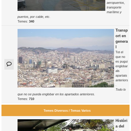
aeropuertos,
transporte
marítimo y
puertos, por cable, etc.
Temes:
340
Transp
ort en
genera
l
Tot el
que no
es pugui
englobar
als
apartats
anteriors
.
Todo lo
que no se pueda englobar en los apartados anteriores.
Temes:
710
Temes Diversos / Temas Varios
Històri
a del