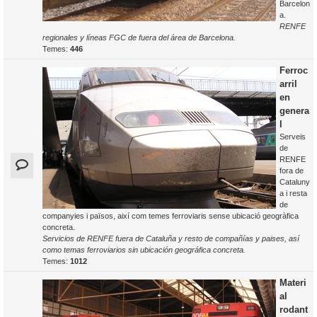
Barcelon
a.
RENFE
regionales y líneas FGC de fuera del área de Barcelona.
Temes:
446
Ferroc
arril
en
genera
l
Serveis
de
RENFE
fora de
Cataluny
a i resta
de
companyies i països, així com temes ferroviaris sense ubicació geogràfica
concreta.
Servicios de RENFE fuera de Cataluña y resto de compañías y paises, así
como temas ferroviarios sin ubicación geográfica concreta.
Temes:
1012
Materi
al
rodant