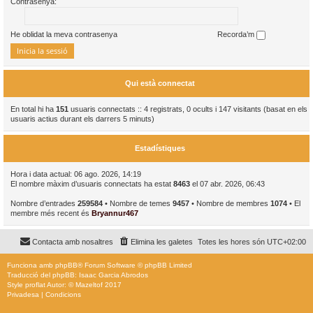
Contrasenya:
He oblidat la meva contrasenya
Recorda’m
Qui està connectat
En total hi ha
151
usuaris connectats :: 4 registrats, 0 ocults i 147 visitants (basat en els
usuaris actius durant els darrers 5 minuts)
Estadístiques
Hora i data actual: 06 ago. 2026, 14:19
El nombre màxim d’usuaris connectats ha estat
8463
el 07 abr. 2026, 06:43
Nombre d’entrades
259584
• Nombre de temes
9457
• Nombre de membres
1074
• El
membre més recent és
Bryannur467
Contacta amb nosaltres
Elimina les galetes
Totes les hores són
UTC+02:00
Funciona amb
phpBB
® Forum Software © phpBB Limited
Traducció del phpBB: Isaac Garcia Abrodos
Style
proflat
Autor: ©
Mazeltof
2017
Privadesa
|
Condicions