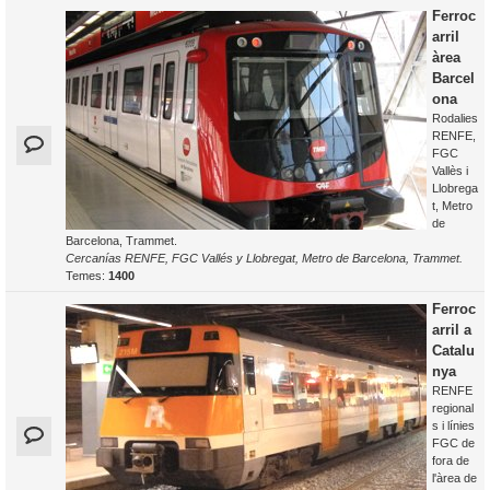
Ferroc
arril
àrea
Barcel
ona
Rodalies
RENFE,
FGC
Vallès i
Llobrega
t, Metro
de
Barcelona, Trammet.
Cercanías RENFE, FGC Vallés y Llobregat, Metro de Barcelona, Trammet.
Temes:
1400
Ferroc
arril a
Catalu
nya
RENFE
regional
s i línies
FGC de
fora de
l'àrea de