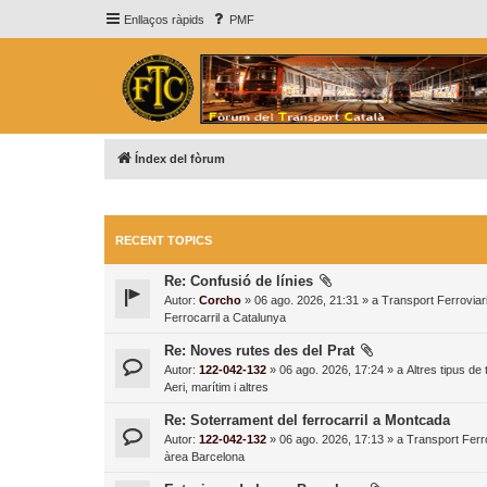
Enllaços ràpids
PMF
Índex del fòrum
RECENT TOPICS
Re: Confusió de línies
Autor:
Corcho
» 06 ago. 2026, 21:31 » a
Transport Ferroviari
Ferrocarril a Catalunya
Re: Noves rutes des del Prat
Autor:
122-042-132
» 06 ago. 2026, 17:24 » a
Altres tipus de
Aeri, marítim i altres
Re: Soterrament del ferrocarril a Montcada
Autor:
122-042-132
» 06 ago. 2026, 17:13 » a
Transport Ferro
àrea Barcelona