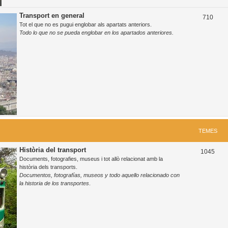
Transport en general
T
710
Tot el que no es pugui englobar als apartats anteriors.
e
Todo lo que no se pueda englobar en los apartados anteriores.
m
e
s
TEMES
Història del transport
T
1045
Documents, fotografies, museus i tot allò relacionat amb la
e
història dels transports.
Documentos, fotografías, museos y todo aquello relacionado con
m
la historia de los transportes
.
e
s