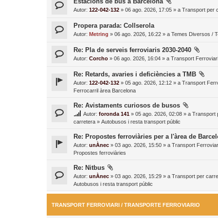
Estacions de bus a Barcelona
Autor:
122-042-132
» 06 ago. 2026, 17:05 » a
Transport per c
Propera parada: Collserola
Autor:
Metring
» 06 ago. 2026, 16:22 » a
Temes Diversos / 
Re: Pla de serveis ferroviaris 2030-2040
Autor:
Corcho
» 06 ago. 2026, 16:04 » a
Transport Ferroviari
Re: Retards, avaries i deficiències a TMB
Autor:
122-042-132
» 05 ago. 2026, 12:12 » a
Transport Ferro
Ferrocarril àrea Barcelona
Re: Avistaments curiosos de busos
Autor:
foronda 141
» 05 ago. 2026, 02:08 » a
Transport 
carretera
»
Autobusos i resta transport públic
Re: Propostes ferroviàries per a l'àrea de Barce
Autor:
unÀnec
» 03 ago. 2026, 15:50 » a
Transport Ferroviar
Propostes ferroviàries
Re: Nitbus
Autor:
unÀnec
» 03 ago. 2026, 15:29 » a
Transport per carre
Autobusos i resta transport públic
TRANSPORT FERROVIARI / TRANSPORTE FERROVIARIO