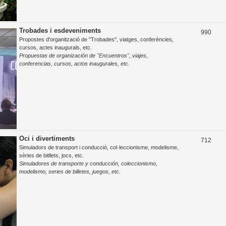
Trobades i esdeveniments
T
990
Propostes d'organització de "Trobades", viatges, conferències,
e
cursos, actes inaugurals, etc.
Propuestas de organización de "Encuentros", viajes,
m
conferencias, cursos, actos inaugurales, etc.
e
s
Oci i divertiments
T
712
Simuladors de transport i conducció, col·leccionisme, modelisme,
e
sèries de bitllets, jocs, etc.
Simuladores de transporte y conducción, coleccionismo,
m
modelismo, series de billetes, juegos, etc.
e
s