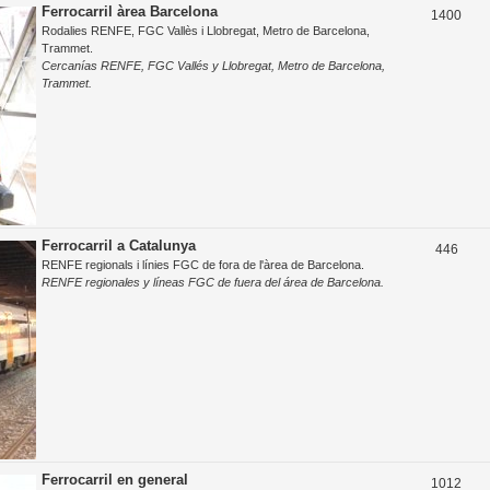
o
Ferrocarril àrea Barcelona
T
1400
e
Rodalies RENFE, FGC Vallès i Llobregat, Metro de Barcelona,
s
e
s
Trammet.
t
Cercanías RENFE, FGC Vallés y Llobregat, Metro de Barcelona,
m
Trammet.
e
e
s
s
Ferrocarril a Catalunya
T
446
RENFE regionals i línies FGC de fora de l'àrea de Barcelona.
e
RENFE regionales y líneas FGC de fuera del área de Barcelona.
m
e
s
Ferrocarril en general
T
1012