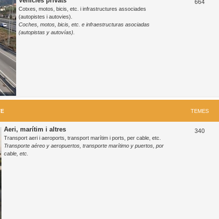
Vehicles privats
T
664
Cotxes, motos, bicis, etc. i infrastructures associades
e
(autopistes i autovies).
Coches, motos, bicis, etc. e infraestructuras asociadas
m
(autopistas y autovías).
e
s
TE
TEMES
Aeri, marítim i altres
T
340
Transport aeri i aeroports, transport marítim i ports, per cable, etc.
e
Transporte aéreo y aeropuertos, transporte marítimo y puertos, por
cable, etc.
m
e
s