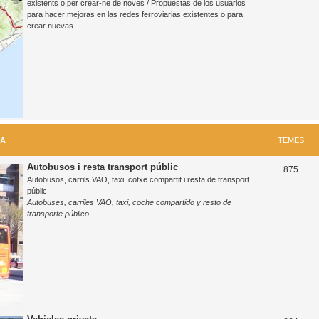
existents o per crear-ne de noves / Propuestas de los usuarios
para hacer mejoras en las redes ferroviarias existentes o para
m
crear nuevas
e
s
RA
TEMES
Autobusos i resta transport públic
T
875
Autobusos, carrils VAO, taxi, cotxe compartit i resta de transport
e
públic.
Autobuses, carriles VAO, taxi, coche compartido y resto de
m
transporte público.
e
s