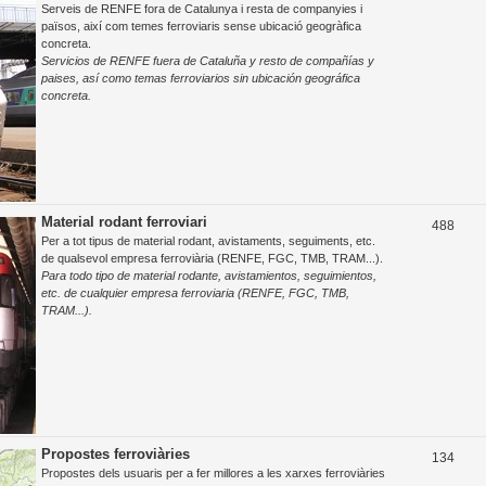
Serveis de RENFE fora de Catalunya i resta de companyies i
e
països, així com temes ferroviaris sense ubicació geogràfica
concreta.
m
Servicios de RENFE fuera de Cataluña y resto de compañías y
e
paises, así como temas ferroviarios sin ubicación geográfica
concreta.
s
Material rodant ferroviari
T
488
Per a tot tipus de material rodant, avistaments, seguiments, etc.
e
de qualsevol empresa ferroviària (RENFE, FGC, TMB, TRAM...).
Para todo tipo de material rodante, avistamientos, seguimientos,
m
etc. de cualquier empresa ferroviaria (RENFE, FGC, TMB,
e
TRAM...).
s
Propostes ferroviàries
T
134
Propostes dels usuaris per a fer millores a les xarxes ferroviàries
e