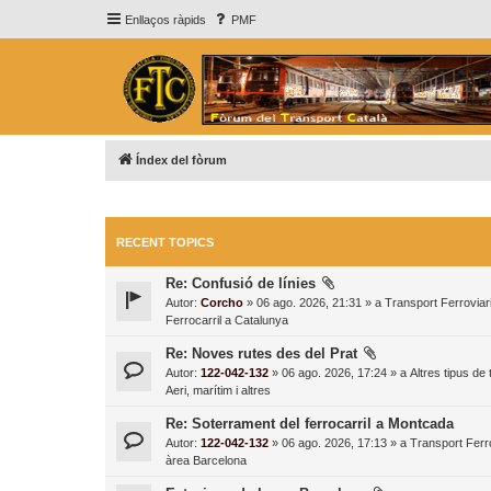
Enllaços ràpids
PMF
Índex del fòrum
RECENT TOPICS
Re: Confusió de línies
Autor:
Corcho
» 06 ago. 2026, 21:31 » a
Transport Ferroviari
Ferrocarril a Catalunya
Re: Noves rutes des del Prat
Autor:
122-042-132
» 06 ago. 2026, 17:24 » a
Altres tipus de
Aeri, marítim i altres
Re: Soterrament del ferrocarril a Montcada
Autor:
122-042-132
» 06 ago. 2026, 17:13 » a
Transport Ferro
àrea Barcelona