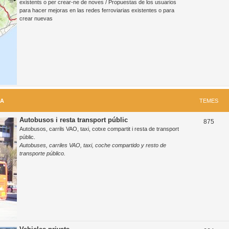
existents o per crear-ne de noves / Propuestas de los usuarios
para hacer mejoras en las redes ferroviarias existentes o para
m
crear nuevas
e
s
RA
TEMES
Autobusos i resta transport públic
T
875
Autobusos, carrils VAO, taxi, cotxe compartit i resta de transport
e
públic.
Autobuses, carriles VAO, taxi, coche compartido y resto de
m
transporte público.
e
s