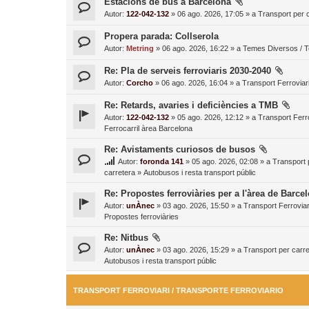
Estacions de bus a Barcelona
Autor:
122-042-132
» 06 ago. 2026, 17:05 » a
Transport per c
Propera parada: Collserola
Autor:
Metring
» 06 ago. 2026, 16:22 » a
Temes Diversos / 
Re: Pla de serveis ferroviaris 2030-2040
Autor:
Corcho
» 06 ago. 2026, 16:04 » a
Transport Ferroviari
Re: Retards, avaries i deficiències a TMB
Autor:
122-042-132
» 05 ago. 2026, 12:12 » a
Transport Ferro
Ferrocarril àrea Barcelona
Re: Avistaments curiosos de busos
Autor:
foronda 141
» 05 ago. 2026, 02:08 » a
Transport 
carretera
»
Autobusos i resta transport públic
Re: Propostes ferroviàries per a l'àrea de Barce
Autor:
unÀnec
» 03 ago. 2026, 15:50 » a
Transport Ferroviar
Propostes ferroviàries
Re: Nitbus
Autor:
unÀnec
» 03 ago. 2026, 15:29 » a
Transport per carre
Autobusos i resta transport públic
TRANSPORT FERROVIARI / TRANSPORTE FERROVIARIO