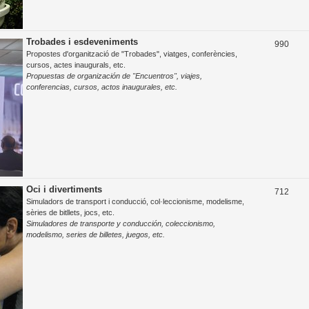
Trobades i esdeveniments
T
990
Propostes d'organització de "Trobades", viatges, conferències,
e
cursos, actes inaugurals, etc.
Propuestas de organización de "Encuentros", viajes,
m
conferencias, cursos, actos inaugurales, etc.
e
s
Oci i divertiments
T
712
Simuladors de transport i conducció, col·leccionisme, modelisme,
e
sèries de bitllets, jocs, etc.
Simuladores de transporte y conducción, coleccionismo,
m
modelismo, series de billetes, juegos, etc.
e
s