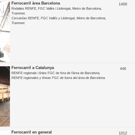
o
Ferrocarril àrea Barcelona
T
1400
e
Rodalies RENFE, FGC Vallès i Llobregat, Metro de Barcelona,
s
e
s
Trammet.
t
Cercanías RENFE, FGC Vallés y Llobregat, Metro de Barcelona,
m
Trammet.
e
e
s
s
Ferrocarril a Catalunya
T
446
RENFE regionals i línies FGC de fora de l'àrea de Barcelona.
e
RENFE regionales y líneas FGC de fuera del área de Barcelona.
m
e
s
Ferrocarril en general
T
1012