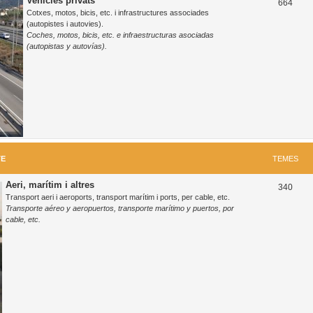
Vehicles privats
T
664
Cotxes, motos, bicis, etc. i infrastructures associades
e
(autopistes i autovies).
Coches, motos, bicis, etc. e infraestructuras asociadas
m
(autopistas y autovías).
e
s
TE
TEMES
Aeri, marítim i altres
T
340
Transport aeri i aeroports, transport marítim i ports, per cable, etc.
e
Transporte aéreo y aeropuertos, transporte marítimo y puertos, por
cable, etc.
m
e
s