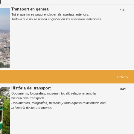
Transport en general
T
710
Tot el que no es pugui englobar als apartats anteriors.
e
Todo lo que no se pueda englobar en los apartados anteriores.
m
e
s
TEMES
Història del transport
T
1045
Documents, fotografies, museus i tot allò relacionat amb la
e
història dels transports.
Documentos, fotografías, museos y todo aquello relacionado con
m
la historia de los transportes
.
e
s