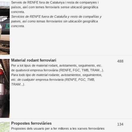
Serveis de RENFE fora de Catalunya i resta de companyies i
e
països, així com temes ferroviaris sense ubicació geogràfica
concreta.
m
Servicios de RENFE fuera de Cataluña y resto de compañías y
e
paises, así como temas ferroviarios sin ubicación geográfica
concreta.
s
Material rodant ferroviari
T
488
Per a tot tipus de material rodant, avistaments, seguiments, etc.
e
de qualsevol empresa ferroviària (RENFE, FGC, TMB, TRAM...).
Para todo tipo de material rodante, avistamientos, seguimientos,
m
etc. de cualquier empresa ferroviaria (RENFE, FGC, TMB,
e
TRAM...).
s
Propostes ferroviàries
T
134
Propostes dels usuaris per a fer millores a les xarxes ferroviàries
e