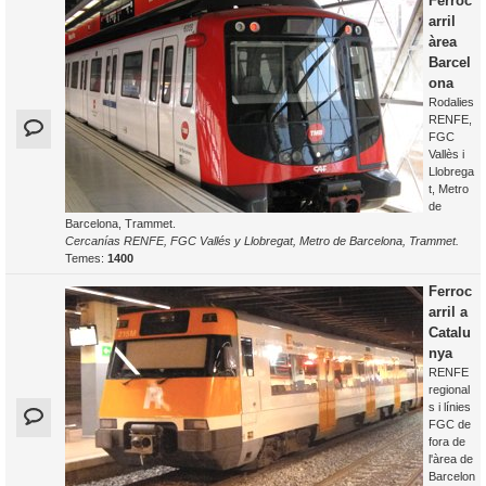
Ferroc
arril
àrea
Barcel
ona
Rodalies
RENFE,
FGC
Vallès i
Llobrega
t, Metro
de
Barcelona, Trammet.
Cercanías RENFE, FGC Vallés y Llobregat, Metro de Barcelona, Trammet.
Temes:
1400
Ferroc
arril a
Catalu
nya
RENFE
regional
s i línies
FGC de
fora de
l'àrea de
Barcelon