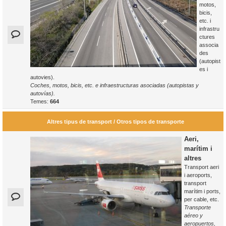
motos,
bicis,
etc. i
infrastru
ctures
associa
des
(autopist
es i
autovies).
Coches, motos, bicis, etc. e infraestructuras asociadas (autopistas y
autovías).
Temes:
664
Altres tipus de transport / Otros tipos de transporte
Aeri,
marítim i
altres
Transport aeri
i aeroports,
transport
marítim i ports,
per cable, etc.
Transporte
aéreo y
aeropuertos,