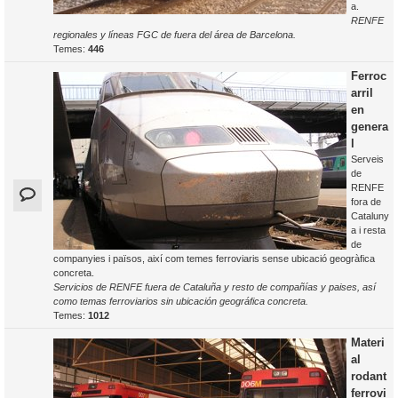
a.
RENFE
regionales y líneas FGC de fuera del área de Barcelona.
Temes:
446
Ferroc
arril
en
genera
l
Serveis
de
RENFE
fora de
Cataluny
a i resta
de
companyies i països, així com temes ferroviaris sense ubicació geogràfica
concreta.
Servicios de RENFE fuera de Cataluña y resto de compañías y paises, así
como temas ferroviarios sin ubicación geográfica concreta.
Temes:
1012
Materi
al
rodant
ferrovi