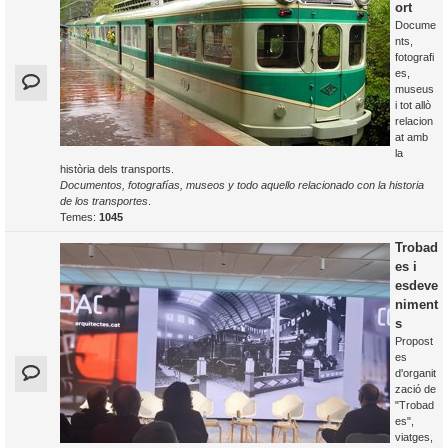
ort
Docume
nts,
fotografi
es,
museus
i tot allò
relacion
at amb
la
història dels transports.
Documentos, fotografías, museos y todo aquello relacionado con la historia
de los transportes
.
Temes:
1045
Trobad
es i
esdeve
niment
s
Propost
es
d'organit
zació de
"Trobad
es",
viatges,