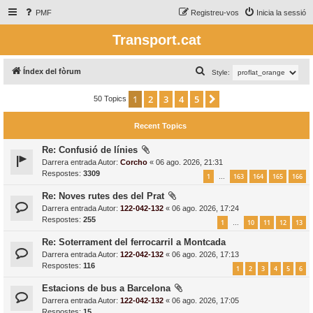
PMF
Registreu-vos
Inicia la sessió
Transport.cat
C
Índex del fòrum
Style:
e
1
2
3
4
5
Següent
50 Topics
r
c
Recent Topics
a
Re: Confusió de línies
Darrera entrada Autor:
Corcho
«
06 ago. 2026, 21:31
Respostes:
3309
1
163
164
165
166
…
Re: Noves rutes des del Prat
Darrera entrada Autor:
122-042-132
«
06 ago. 2026, 17:24
Respostes:
255
1
10
11
12
13
…
Re: Soterrament del ferrocarril a Montcada
Darrera entrada Autor:
122-042-132
«
06 ago. 2026, 17:13
Respostes:
116
1
2
3
4
5
6
Estacions de bus a Barcelona
Darrera entrada Autor:
122-042-132
«
06 ago. 2026, 17:05
Respostes:
15