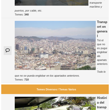
transporte
marítimo y
puertos, por cable, etc.
Temes:
340
Transp
ort en
genera
l
Tot el
que no
es pugui
englobar
als
apartats
anteriors
.
Todo lo
que no se pueda englobar en los apartados anteriores.
Temes:
710
Temes Diversos / Temas Varios
Històri
a del
transp