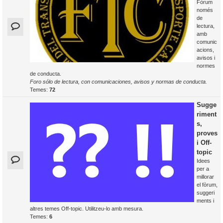
Fòrum
només
de
lectura,
amb
comunic
acions,
avisos i
normes
de conducta.
Foro sólo de lectura, con comunicaciones, avisos y normas de conducta.
Temes:
72
Sugge
riment
s,
proves
i Off-
topic
Idees
per a
millorar
el fòrum,
suggeri
ments i
altres temes Off-topic. Utilitzeu-lo amb mesura.
Temes:
6