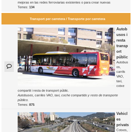
mejoras en las redes ferroviarias existentes o para crear nuevas
Temes:
134
Transport per carretera / Transporte por carretera
Autob
usos i
resta
transp
ort
públic
Autobus
os,
carrils
VAO,
taxi,
cotxe
compartit i resta de transport públic.
Autobuses, carriles VAO, taxi, coche compartido y resto de transporte
público.
Temes:
875
Vehicl
es
privats
Cotxes,