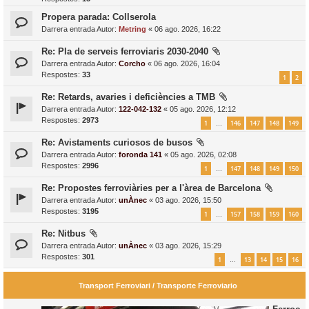
Propera parada: Collserola
Darrera entrada Autor:
Metring
«
06 ago. 2026, 16:22
Re: Pla de serveis ferroviaris 2030-2040
Darrera entrada Autor:
Corcho
«
06 ago. 2026, 16:04
Respostes:
33
1
2
Re: Retards, avaries i deficiències a TMB
Darrera entrada Autor:
122-042-132
«
05 ago. 2026, 12:12
Respostes:
2973
1
146
147
148
149
…
Re: Avistaments curiosos de busos
Darrera entrada Autor:
foronda 141
«
05 ago. 2026, 02:08
Respostes:
2996
1
147
148
149
150
…
Re: Propostes ferroviàries per a l'àrea de Barcelona
Darrera entrada Autor:
unÀnec
«
03 ago. 2026, 15:50
Respostes:
3195
1
157
158
159
160
…
Re: Nitbus
Darrera entrada Autor:
unÀnec
«
03 ago. 2026, 15:29
Respostes:
301
1
13
14
15
16
…
Transport Ferroviari / Transporte Ferroviario