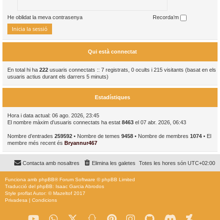
He oblidat la meva contrasenya
Recorda’m
Qui està connectat
En total hi ha
222
usuaris connectats :: 7 registrats, 0 ocults i 215 visitants (basat en els
usuaris actius durant els darrers 5 minuts)
Estadístiques
Hora i data actual: 06 ago. 2026, 23:45
El nombre màxim d’usuaris connectats ha estat
8463
el 07 abr. 2026, 06:43
Nombre d’entrades
259592
• Nombre de temes
9458
• Nombre de membres
1074
• El
membre més recent és
Bryannur467
Contacta amb nosaltres
Elimina les galetes
Totes les hores són
UTC+02:00
Funciona amb
phpBB
® Forum Software © phpBB Limited
Traducció del phpBB: Isaac Garcia Abrodos
Style
proflat
Autor: ©
Mazeltof
2017
Privadesa
|
Condicions