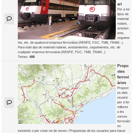
ari
Per a tot
tipus de
material
rodant,
avistam
ents,
seguime
nts, etc. de qualsevol empresa ferroviària (RENFE, FGC, TMB, TRAM...).
Para todo tipo de material rodante, avistamientos, seguimientos, etc. de
cualquier empresa ferroviaria (RENFE, FGC, TMB, TRAM...).
Temes:
488
Propo
stes
ferrovi
àries
Propost
es dels
usuaris
per a fer
millores
a les
xarxes
ferroviàri
es
existents o per crear-ne de noves / Propuestas de los usuarios para hacer