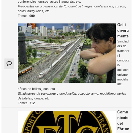
conferències, cursos, actes inaugurals, etc.
Propuestas de organización de "Encuentros", viajes, conferencias, cursos,
actos inaugurales, etc.
Temes:
990
Oci i
diverti
ments
Simulad
ors de
transpor
t i
conducc
ió,
col·lecci
onisme,
modelis
me,
sèries de bitllets, jocs, etc.
Simuladores de transporte y conducción, coleccionismo, modelismo, series
de billetes, juegos, etc.
Temes:
712
Comu
nicats
del
Fòrum