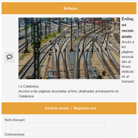
Enllaços
Enllaç
os
recom
anats
Accés a
les
pàgines
associa
des al
fòrum,
dedicad
es al
transpor
t a Catalunya.
Acceso a las páginas asociadas al foro, dedicadas al transporte en
Catalunya.
Inicia la sessió
•
Registreu-vos
Nom d’usuari:
Contrasenya: