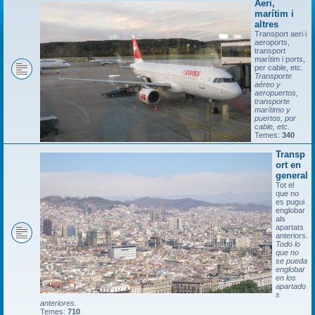
Aeri,
marítim i
altres
Transport aeri i
aeroports,
transport
marítim i ports,
per cable, etc.
Transporte
aéreo y
aeropuertos,
transporte
marítimo y
puertos, por
cable, etc.
Temes:
340
Transp
ort en
general
Tot el
que no
es pugui
englobar
als
apartats
anteriors.
Todo lo
que no
se pueda
englobar
en los
apartado
s
anteriores.
Temes:
710