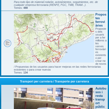
Para todo tipo de material rodante, avistamientos, seguimientos, etc. de
cualquier empresa ferroviaria (RENFE, FGC, TMB, TRAM...).
Temes:
488
Propos
tes
ferrovi
àries
Proposte
s dels
usuaris
per a fer
millores a
les
xarxes
ferroviàri
es
existents
o per
crear-ne
de noves
/ Propuestas de los usuarios para hacer mejoras en las redes ferroviarias
existentes o para crear nuevas
Temes:
134
Transport per carretera / Transporte por carretera
Autobu
sos i
resta
transp
ort
públic