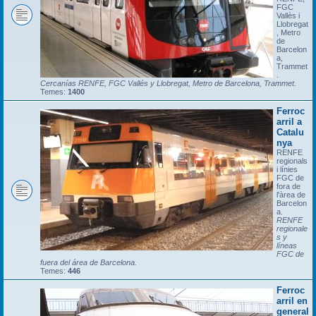
FGC
Vallès i
Llobregat
, Metro
de
Barcelon
a,
Trammet
.
Cercanías RENFE, FGC Vallés y Llobregat, Metro de Barcelona, Trammet.
Temes:
1400
Ferroc
arril a
Catalu
nya
RENFE
regionals
i línies
FGC de
fora de
l'àrea de
Barcelon
a.
RENFE
regionale
s y
líneas
FGC de
fuera del área de Barcelona.
Temes:
446
Ferroc
arril en
general