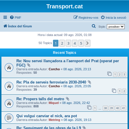
Transport.cat
PMF
Registreu-vos
Inicia la sessió
C
Índex del fòrum
Style:
e
Hora i data actual: 09 ago. 2026, 01:08
r
1
2
3
4
5
Següent
50 Topics
c
Recent Topics
a
Re: Nou servei llançadora a l'aeroport del Prat (operat per
FGC)
Darrera entrada Autor:
Corcho
«
08 ago. 2026, 23:13
Respostes:
50
1
2
3
Re: Pla de serveis ferroviaris 2030-2040
Darrera entrada Autor:
Corcho
«
08 ago. 2026, 23:05
Respostes:
39
1
2
Re: Propers talls del metro
Darrera entrada Autor:
Miquel
«
08 ago. 2026, 22:42
Respostes:
808
1
38
39
40
41
…
Qui vulgui canviar el nick, ara pot
Darrera entrada Autor:
Metring
«
08 ago. 2026, 19:13
Re: Seguiment de les obres de la L9