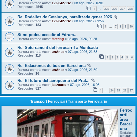
Darrera entrada Autor:
122-042-132
«
08 ago. 2026, 16:01
Respostes:
4545
1
225
226
227
228
…
Re: Rodalies de Catalunya, paralitzada gener 2026
Darrera entrada Autor:
122-042-132
«
08 ago. 2026, 09:56
Respostes:
183
1
7
8
9
10
…
Si no podeu accedir al Fòrum...
Darrera entrada Autor:
Metring
«
08 ago. 2026, 09:28
Re: Soterrament del ferrocarril a Montcada
Darrera entrada Autor:
unÀnec
«
07 ago. 2026, 21:53
Respostes:
118
1
2
3
4
5
6
Re: Estaciones de bus en Barcelona
Darrera entrada Autor:
unÀnec
«
07 ago. 2026, 21:50
Respostes:
16
Re: El futuro del aeropuerto del Prat...
Darrera entrada Autor:
jaezcurra
«
07 ago. 2026, 16:05
Respostes:
527
1
24
25
26
27
…
Transport Ferroviari / Transporte Ferroviario
Ferroc
arril
àrea
Barcel
ona
Rodalies
RENFE,